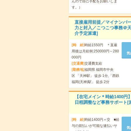
んので自己手配をお願いしま
す。）
直接雇用前提／マイナンバ
力と封入／こつこつ事務＠天
介予定派遣]
[時 給]
時給1550円 ＊直雇
用後は月給例:250000円～280
気
000円
[交通費]
交通費支給
[勤務地]
福岡県 福岡市中央
区 「天神駅」 徒歩 1分,「西鉄
福岡(天神)駅」 徒歩 2分
【在宅メイン＊時給1400円
日程調整など事務サポート[派
[時 給]
時給1400円＋交 ■給
与の前払いが可能な速払いサ
気