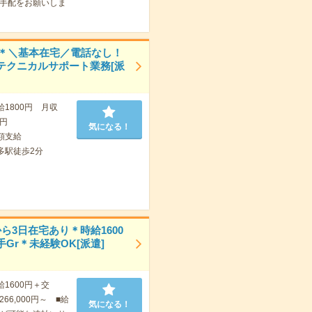
手配をお願いしま
0円＊＼基本在宅／電話なし！
テクニカルサポート業務[派
給1800円 月収
0円
気になる！
額支給
多駅徒歩2分
ら3日在宅あり＊時給1600
Gr＊未経験OK[派遣]
給1600円＋交
66,000円～ ■給
気になる！