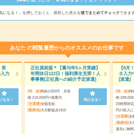
気になる！」を押しておくと、保存した求人を
後でまとめてチェック
できま
あなた
の閲覧履歴からのオススメのお仕事です
！長
正社員前提＊【賞与年5ヶ月実績】
【8月
つ入力
年間休日122日！福利厚生充実！人
タ入力
事事務[正社員への紹介予定派遣]
[派遣]
[時 給]
時給1350円 月収
[時 給]
時
例 216,000円+残業代
例 208,
になる！
気になる！
[交通費]
全額支給
20時間対応
[勤務地]
大分駅徒歩18分
円の収入に
[交通費]
全
[勤務地]
大
遣先に無料