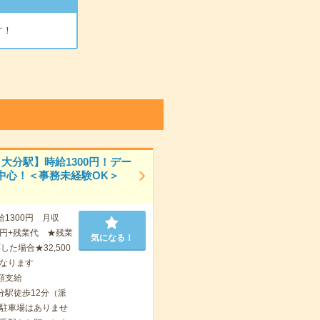
す！
！大分駅】時給1300円！デー
中心！＜事務未経験OK＞
給1300円 月収
000円+残業代 ★残業
気になる！
した場合★32,500
なります
額支給
分駅徒歩12分（派
駐車場はありませ