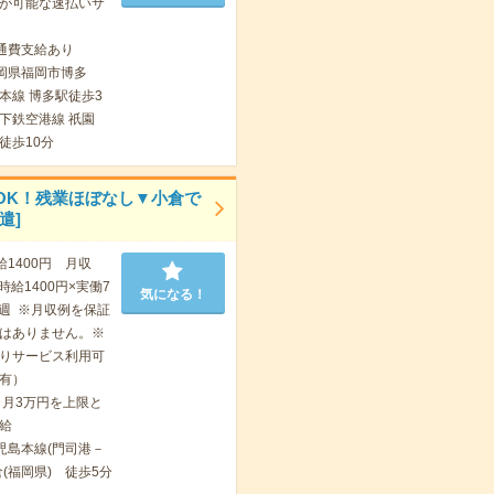
が可能な速払いサ
通費支給あり
岡県福岡市博多
本線 博多駅徒歩3
下鉄空港線 祇園
徒歩10分
OK！残業ほぼなし▼小倉で
遣]
給1400円 月収
 時給1400円×実働7
気になる！
4週 ※月収例を保証
はありません。※
りサービス利用可
有）
ヶ月3万円を上限と
給
児島本線(門司港－
(福岡県) 徒歩5分