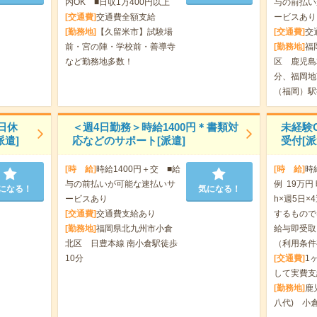
内OK ■日収1万400円以上
与の前払い
[交通費]
交通費全額支給
ービスあり
[勤務地]
【久留米市】試験場
[交通費]
交
前・宮の陣・学校前・善導寺
[勤務地]
福
など勤務地多数！
区 鹿児島
分、福岡地
（福岡）駅
日休
＜週4日勤務＞時給1400円＊書類対
未経験
遣]
応などのサポート[派遣]
受付[派
[時 給]
時給1400円＋交 ■給
[時 給]
時
与の前払いが可能な速払いサ
例 19万円
になる！
気になる！
ービスあり
h×週5日×
[交通費]
交通費支給あり
するもので
[勤務地]
福岡県北九州市小倉
給与即受取
北区 日豊本線 南小倉駅徒歩
（利用条件
10分
[交通費]
1
して実費支
[勤務地]
鹿
八代) 小倉