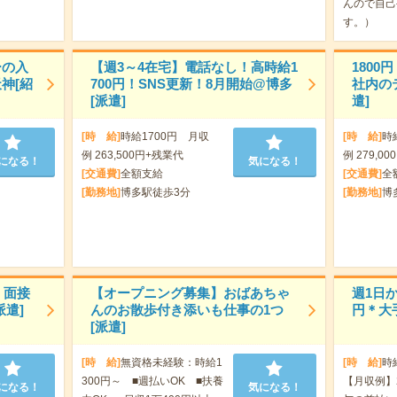
んので自己
す。）
ーの入
【週3～4在宅】電話なし！高時給1
180
神[紹
700円！SNS更新！8月開始@博多
社内の
[派遣]
遣]
[時 給]
時給1700円 月収
[時 給]
時
例 263,500円+残業代
例 279,00
になる！
気になる！
[交通費]
全額支給
[交通費]
全
[勤務地]
博多駅徒歩3分
[勤務地]
博
】面接
【オープニング募集】おばあちゃ
週1日か
遣]
んのお散歩付き添いも仕事の1つ
円＊大手
[派遣]
[時 給]
無資格未経験：時給1
[時 給]
時
300円～ ■週払いOK ■扶養
【月収例】2
になる！
気になる！