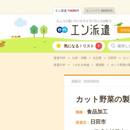
エン派遣
74686
件
エンバイト
82531
件
ちょうど良いワークライフバランスが叶う
関東版
気になる！リスト
0
保存し
派遣TOP
九州・沖縄
大分県
日田市
カッ
派遣TOP
ＪＲ久大本線
夜明駅
カット野菜の製
掲載日
2026
/
08
/
06
カット野菜の製
食品加工
職種
日田市
派遣先