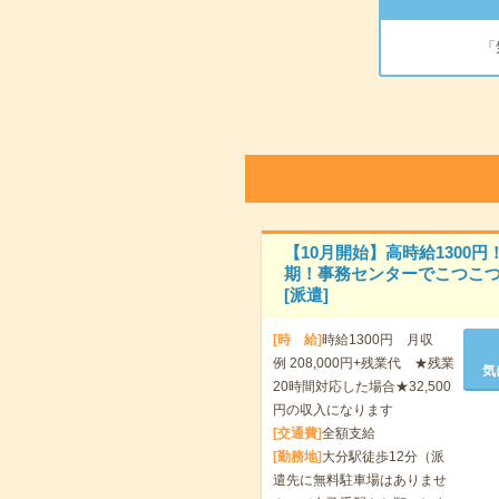
「
【10月開始】高時給1300円
期！事務センターでこつこ
[派遣]
[時 給]
時給1300円 月収
例 208,000円+残業代 ★残業
気
20時間対応した場合★32,500
円の収入になります
[交通費]
全額支給
[勤務地]
大分駅徒歩12分（派
遣先に無料駐車場はありませ