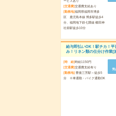
ービスあり
[交通費]
交通費支給あり
[勤務地]
福岡県福岡市博多
区 鹿児島本線 博多駅徒歩4
分、福岡地下鉄七隈線 櫛田神
社前駅徒歩10分
給与即払いOK！駅チカ！平
み！リネン類の仕分け作業[派
[時 給]
時給1150円
[交通費]
交通費支給有り
気
[勤務地]
豊後三芳駅～徒歩5
分 ※車通勤・バイク通勤OK