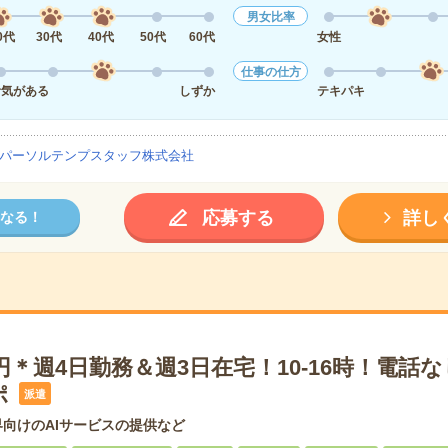
男女比率
0代
30代
40代
50代
60代
女性
仕事の仕方
活気がある
しずか
テキパキ
パーソルテンプスタッフ株式会社
応募する
詳し
なる！
0円＊週4日勤務＆週3日在宅！10-16時！電話
ポ
派遣
向けのAIサービスの提供など