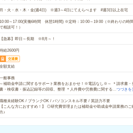
月・火・水・木・金(週4日) ※週3～4日にてえらべます #週3日以上在宅
10:00～17:00(実働6時間 休憩1時間) ※定時：10:00～19:00（※終わりの時間：
で相談可！）
【急募】即日～長期 ※8月～！
時給2600円
交通費
全額支給
一般事務
～補助金申請に関するサポート業務をおまかせ！※電話なし※～ ＊請求書・
書・検収書・振込記録等の回収、整理 ＊人件費や労務費に関する…
つづきを
職種未経験OK / ブランクOK / パソコンスキル不要 / 英語力不要
【こんな方におすすめ！】 ◎研究費管理または補助金や助成金申請業務のご
方♪