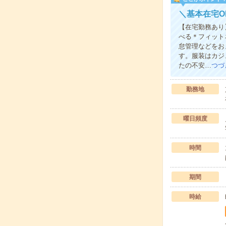
＼基本在宅O
【在宅勤務あり
べる＊フィット
怠管理などをお
す。服装はカジ
たの不安…
つづ
勤務地
曜日頻度
時間
期間
時給