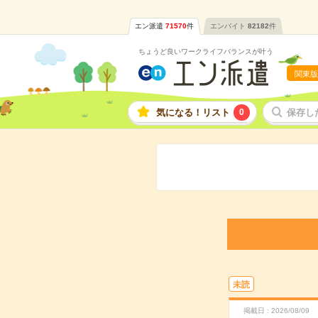
エン派遣
71570
件
エンバイト
82182
件
ちょうど良いワークライフバランスが叶う
関東版
気になる！リスト
0
保存し
未読
掲載日
2026/08/09