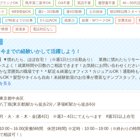
ブランクOK
既卒第二新卒OK
OA不要
英語不要
履歴書不要
40～50代
ーク
WEB登録OK
週2～3日勤務
週4日勤務
土日祝休
朝10時以降スター
17時前までの仕事
5ｈ以内OK
残業少
副業・WワークOK
交費支給
が禁煙
派遣多
電話対応なし
！
＞今までの経験いかして活躍しよう！
】▼慣れたら、ほぼ在宅！（※週1日だけ出勤あり） 業務に慣れたらリモー
ンスよく！就業時間や日数のご相談できます！お気軽にお問い合わせください
かな雰囲気の職場です＊＊駅近＆綺麗なオフィス＊カジュアルOK！通勤時も
ルOK＊髪型やネイルも自由！未経験歓迎のお仕事が豊富なテンプスタッフ。
を見る
東京都中央区
八丁堀(東京都)駅から徒歩2分／茅場町駅から徒歩6分
月・火・水・木・金(週4日) ※週3～4日にてえらべます #週3日以上在宅
10:00～16:00(実働5時間 休憩1時間) ※定時：10:00～19:00（※終わりの時間：
で相談可！）