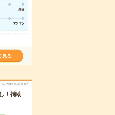
男性
コツコツ
く見る
No.TMPE26-0609986
なし！補助