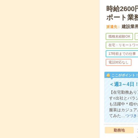
時給260
ポート業
建設業界
派遣先
職種未経験OK
在宅・リモートワ
17時前までの仕事
電話対応なし
ここがポイント
＜週3～4日
【在宅勤務あり
す○出社とバラ
も活躍中＊穏や
服装はカジュア
てみた…
つづき
勤務地