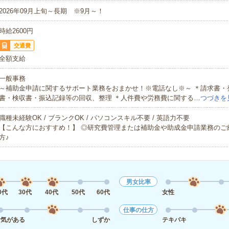
2026年09月上旬～長期 ※9月～！
時給2600円
交通費
全額支給
一般事務
～補助金申請に関するサポート業務をおまかせ！※電話なし※～ ＊請求書・
書・検収書・振込記録等の回収、整理 ＊人件費や労務費に関する…
つづきを
職種未経験OK / ブランクOK / パソコンスキル不要 / 英語力不要
【こんな方におすすめ！】 ◎研究費管理または補助金や助成金申請業務のご
方♪
男女比率
0代
30代
40代
50代
60代
女性
仕事の仕方
活気がある
しずか
テキパキ