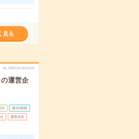
く見る
No.TMPE26-0626029
オの運営企
OK
週4日勤務
5分
服装自由