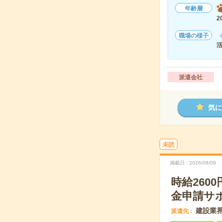
年齢層
2
職場の様子
派遣会社
気に
未読
掲載日
2026/08/09
時給260
金申請サ
建設業界
派遣先