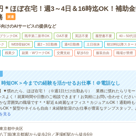
0円＊ほぼ在宅！週3～4日＆16時迄OK！補助
務
派遣
向けのAIサービスの提供など
ブランクOK
既卒第二新卒OK
OA不要
英語不要
履歴書不要
40～50代
ーク
WEB登録OK
週2～3日勤務
週4日勤務
土日祝休
朝10時以降スター
残業少
副業・WワークOK
交費支給
駅歩5分
服装自由
職場が禁煙
！
！時短OK＞今までの経験を活かせるお仕事！＠電話なし
】▼慣れたら、ほぼ在宅！（※週1日だけ出勤あり） 業務に慣れたらリモー
ンスよく！就業時間や日数のご相談できます！お気軽にお問い合わせください
かな雰囲気の職場です＊＊駅近＆綺麗なオフィス＊カジュアルOK！通勤時も
ルOK＊髪型やネイルも自由！未経験歓迎のお仕事が豊富なテンプスタッフ。
を見る
東京都中央区
八丁堀(東京都)駅から徒歩2分／茅場町駅から徒歩6分