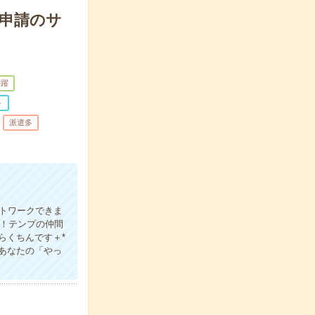
金申請のサ
活躍
ト
派遣多
トワークできま
！テンプの仲間
らくちんです＋*
あなたの「やっ