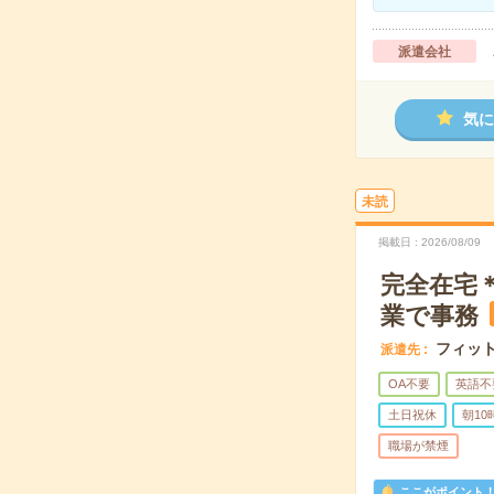
派遣会社
気に
未読
掲載日
2026/08/09
完全在宅
業で事務
フィッ
派遣先
OA不要
英語不
土日祝休
朝1
職場が禁煙
ここがポイント