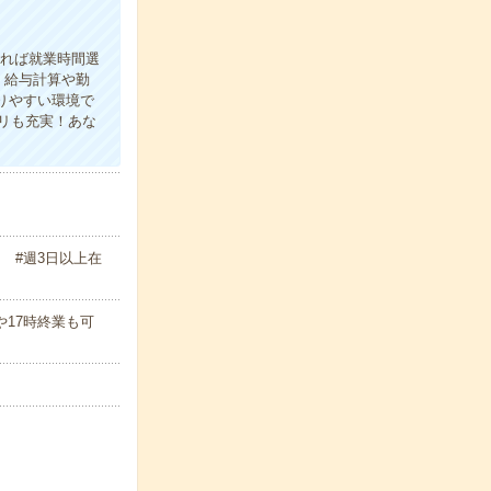
あれば就業時間選
＊給与計算や勤
りやすい環境で
リも充実！あな
 #週3日以上在
始や17時終業も可