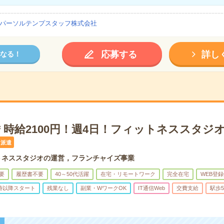
パーソルテンプスタッフ株式会社
応募する
詳し
なる！
＊時給2100円！週4日！フィットネススタジ
派遣
トネススタジオの運営，フランチャイズ事業
要
履歴書不要
40～50代活躍
在宅・リモートワーク
完全在宅
WEB登録
0時以降スタート
残業なし
副業・WワークOK
IT通信Web
交費支給
駅歩
！