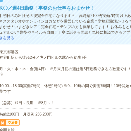
K〇／週4日勤務！事務のお仕事をおまかせ！
】初日のみ出社その後完全在宅になります＊ 高時給2100円実働7時間以上
ネススタジオやオンラインヨガなどを運営している企業＊労務経験活かせる
まかせ＊いまどきレア！完全在宅＊テンプの方も就業してます！ お休みもと
ュアルOK＊髪型やネイルも自由！丁寧に話せる面談と気軽に相談できるアプ
きを見る
東京都港区
神谷町駅から徒歩2分／虎ノ門ヒルズ駅から徒歩7分
月・火・水・木・金(週4日) ※月末月初の週は週5日勤務できる方歓迎です！
宅
10:00～18:00(実働7時間 休憩1時間) ※9～19時の間で実働7時間！10時開
能です
【急募】即日～長期 ※8月～！
時給2100円 月収例 235,200円
交通費
全額支給