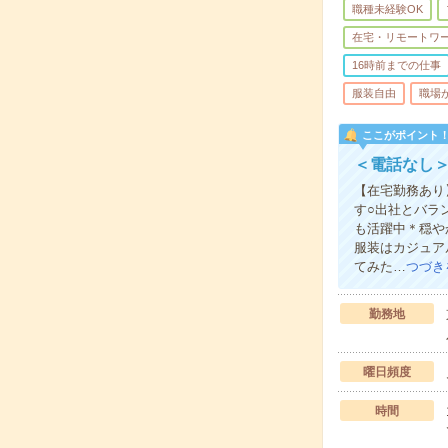
職種未経験OK
在宅・リモートワ
16時前までの仕事
服装自由
職場
ここがポイント
＜電話なし
【在宅勤務あり
す○出社とバラ
も活躍中＊穏や
服装はカジュア
てみた…
つづき
勤務地
曜日頻度
時間