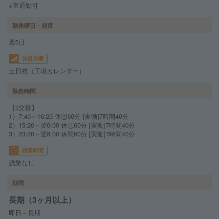
※車通勤可
勤務曜日・頻度
週5日
休日休暇
土日祝（工場カレンダー）
勤務時間
【3交替】
1）7:40～16:20 休憩60分 [実働]7時間40分
2）15:20～翌0:00 休憩60分 [実働]7時間40分
3）23:20～翌8:00 休憩60分 [実働]7時間40分
残業時間
残業なし
期間
長期（3ヶ月以上）
即日～長期