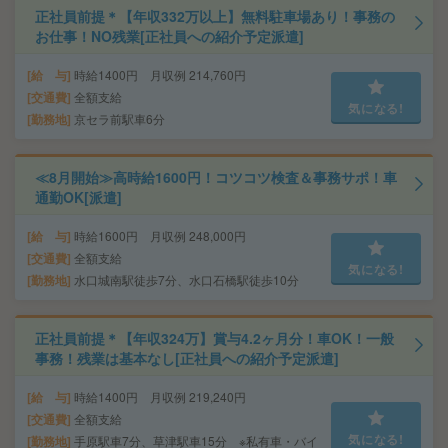
正社員前提＊【年収332万以上】無料駐車場あり！事務の
お仕事！NO残業[正社員への紹介予定派遣]
給 与
時給1400円 月収例 214,760円
交通費
全額支給
気になる!
勤務地
京セラ前駅車6分
≪8月開始≫高時給1600円！コツコツ検査＆事務サポ！車
通勤OK[派遣]
給 与
時給1600円 月収例 248,000円
交通費
全額支給
気になる!
勤務地
水口城南駅徒歩7分、水口石橋駅徒歩10分
正社員前提＊【年収324万】賞与4.2ヶ月分！車OK！一般
事務！残業は基本なし[正社員への紹介予定派遣]
給 与
時給1400円 月収例 219,240円
交通費
全額支給
気になる!
勤務地
手原駅車7分、草津駅車15分 ※私有車・バイ