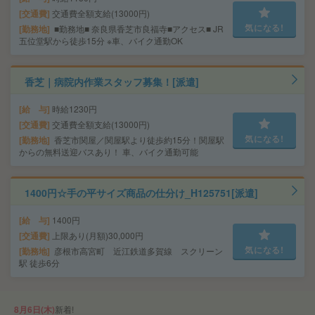
交通費
交通費全額支給(13000円)
気になる!
勤務地
■勤務地■ 奈良県香芝市良福寺■アクセス■ JR
五位堂駅から徒歩15分 ※車、バイク通勤OK
香芝｜病院内作業スタッフ募集！[派遣]
給 与
時給1230円
交通費
交通費全額支給(13000円)
気になる!
勤務地
香芝市関屋／関屋駅より徒歩約15分！関屋駅
からの無料送迎バスあり！ 車、バイク通勤可能
1400円☆手の平サイズ商品の仕分け_H125751[派遣]
給 与
1400円
交通費
上限あり(月額)30,000円
気になる!
勤務地
彦根市高宮町 近江鉄道多賀線 スクリーン
駅 徒歩6分
8月6日(木)
新着!