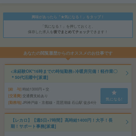
興味があったら「★気になる！」をタップ！
「気になる！」を押しておくと、
保存した求人を
後でまとめてチェック
できます！
あなたの閲覧履歴からのオススメのお仕事です
<未経験OK*16時までの時短勤務>冷暖房完備！軽作業〇
＊50代活躍中[派遣]
給 与
時給1300円＋交
交通費
交通費支給あり
気になる!
勤務地
JR神戸線・京都線・琵琶湖線 石山駅 徒歩4分
【レカロ】【週5日×7時間】高時給1400円！大手！長
期！サポート事務[派遣]