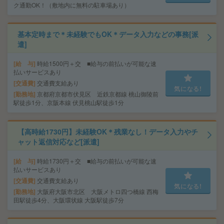
ク通勤OK！（敷地内に無料の駐車場あり）
基本定時まで＊未経験でもOK＊データ入力などの事務[派
遣]
給 与
時給1500円＋交 ■給与の前払いが可能な速
払いサービスあり
交通費
交通費支給あり
気になる!
勤務地
京都府京都市伏見区 近鉄京都線 桃山御陵前
駅徒歩1分、京阪本線 伏見桃山駅徒歩1分
【高時給1730円】未経験OK＊残業なし！データ入力やチ
ャット返信対応など[派遣]
給 与
時給1730円＋交 ■給与の前払いが可能な速
払いサービスあり
交通費
交通費支給あり
気になる!
勤務地
大阪府大阪市北区 大阪メトロ四つ橋線 西梅
田駅徒歩4分、大阪環状線 大阪駅徒歩7分