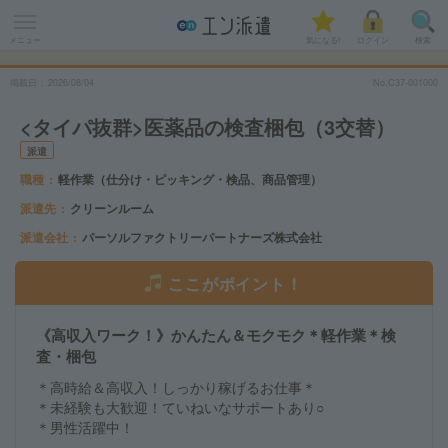
メニュー
気になる!
ログイン
検索
掲載日
2026
/
08
/
04
No.C37-001000
<タイパ抜群>医薬品の検査梱包（3交替）
派遣
職種
軽作業（仕分け・ピッキング・検品、商品管理）
派遣先
クリーンルーム
派遣会社
パーソルファクトリーパートナーズ株式会社
ここがポイント！
《高収入ワーク！》かんたん＆モクモク＊軽作業＊検
査・梱包
＊高時給＆高収入！しっかり稼げるお仕事＊
＊未経験も大歓迎！ていねいなサポートあり○
＊男性活躍中！