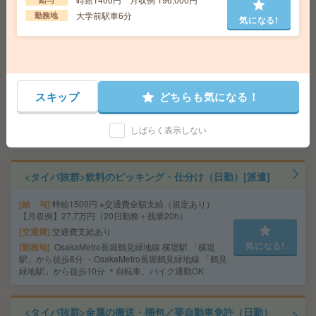
気になる!
勤務地
多賀大社前駅～車5分 ※車通勤・バイク通勤
大学前駅車6分
勤務地
気になる!
OK
高時給！車通勤OK！土日休み！日勤のお仕事！梱包、ラ
ベル貼り[派遣]
スキップ
どちらも気になる！
給 与
時給1600円
交通費
交通費支給有り
気になる!
しばらく表示しない
勤務地
滋賀県栗東市 ※車通勤・バイク通勤OK
<タイパ抜群>飲料のピッキング・仕分け（日勤）[派遣]
給 与
時給1500円 ※交通費全額支給（規定あり）
【月収例】27.7万円（20日勤務＋残業20h）
交通費
交通費支給あり
気になる!
勤務地
OsakaMetro長堀鶴見緑地線 横堤駅 「横堤
駅」から徒歩8分 ・OsakaMetro長堀鶴見緑地線 「鶴見
緑地駅」から徒歩10分 ＊自転車、バイク通勤OK
<タイパ抜群>金属の搬送・梱包／要自動車免許（日勤）