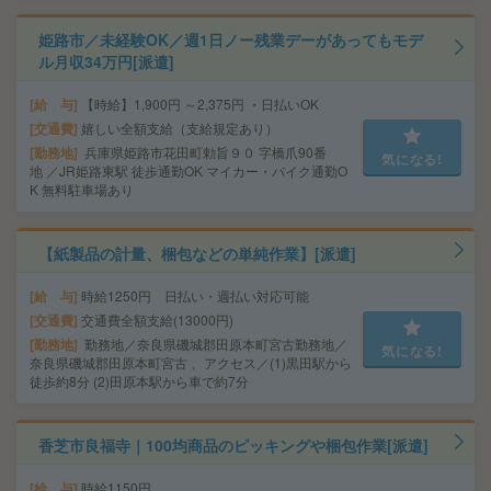
姫路市／未経験OK／週1日ノー残業デーがあってもモデ
ル月収34万円[派遣]
給 与
【時給】1,900円 ～2,375円 ・日払いOK
交通費
嬉しい全額支給（支給規定あり）
勤務地
兵庫県姫路市花田町勅旨９０ 字橋爪90番
気になる!
地 ／JR姫路東駅 徒歩通勤OK マイカー・バイク通勤O
K 無料駐車場あり
【紙製品の計量、梱包などの単純作業】[派遣]
給 与
時給1250円 日払い・週払い対応可能
交通費
交通費全額支給(13000円)
勤務地
勤務地／奈良県磯城郡田原本町宮古勤務地／
気になる!
奈良県磯城郡田原本町宮古 、アクセス／(1)黒田駅から
徒歩約8分 (2)田原本駅から車で約7分
香芝市良福寺｜100均商品のピッキングや梱包作業[派遣]
給 与
時給1150円