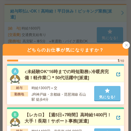
給与即払いOK！高時給！平日休み！ピッキング業務[派
遣]
給 与
時給1600円
交通費
交通費支給有り
気になる!
勤務地
高宮駅～車5分 ※車通勤・バイク通勤OK
どちらのお仕事が気になりますか？
給与即払いOK！高時給！土日休み！ピッキング作業[派
1
/10
遣]
<未経験OK*16時までの時短勤務>冷暖房完
給 与
時給1800円
備！軽作業〇＊50代活躍中[派遣]
交通費
交通費支給有り
気になる!
時給1300円＋交
給与
勤務地
日野駅～ ※車通勤・バイク通勤OK
JR神戸線・京都線・琵琶湖線 石山
勤務地
気になる!
駅 徒歩4分
給与即払いOK！土日休み！日勤のお仕事！開梱・段取り
作業[派遣]
【レカロ】【週5日×7時間】高時給1400円！
大手！長期！サポート事務[派遣]
給 与
時給1200円 【月収例】195300円～
交通費
交通費支給有り
時給1400円 月収例 196,000円
給与