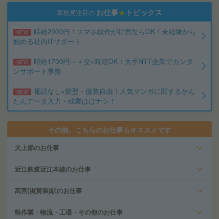
お仕事
★
トピックス
事務局注目の
時給2000円！スマホ操作が得意ならOK！未経験から
NEW
始める社内ITサポート
時給1700円～＋交×時短OK！大手NTT企業でカンタ
NEW
ンサポート事務
電話なし×髪型・服装自由！人気マンガに関するかん
NEW
たんデータ入力・残業ほぼナシ！
その他、こちらのお仕事もオススメです
犬上郡のお仕事
近江鉄道近江本線のお仕事
高宮(滋賀県)駅のお仕事
軽作業・物流・工場・その他のお仕事