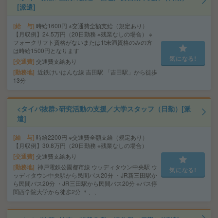
[派遣]
給 与
時給1600円 ※交通費全額支給（規定あり）
【月収例】24.5万円（20日勤務 ※残業なしの場合） ※
フォークリフト資格がないまたは1t未満資格のみの方
は時給1500円となります
気になる!
交通費
交通費支給あり
勤務地
近鉄けいはんな線 吉田駅 「吉田駅」から徒歩
13分
<タイパ抜群>研究活動の支援／大学スタッフ（日勤）[派
遣]
給 与
時給2200円 ※交通費全額支給（規定あり）
【月収例】30.8万円（20日勤務 ※残業なしの場合）
交通費
交通費支給あり
勤務地
神戸電鉄公園都市線 ウッディタウン中央駅 ウ
気になる!
ッディタウン中央駅から民間バス20分 ・JR新三田駅か
ら民間バス20分 ・JR三田駅から民間バス20分 ※バス停
関西学院大学から徒歩2分 ＊、、