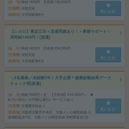
給 与
時給1400円 月収例 196,000円
交通費
全額支給
気になる!
勤務地
大学前駅車6分
【レカロ】東近江市＜直雇実績あり！＞事務サポート！
高時給1400円！[派遣]
給 与
時給1400円 月収例 224,000円
交通費
全額支給
気になる!
勤務地
大学前駅車6分
＼8名募集／未経験OK！大手企業＊健康診断結果データ
チェック等[派遣]
給 与
時給1600円＋交 【月収例】316,000円～ ■
給与の前払いが可能な速払いサービスあり
交通費
交通費支給あり
気になる!
勤務地
大阪府大阪市中央区 大阪メトロ御堂筋線 心
斎橋駅徒歩7分、大阪メトロ御堂筋線 本町駅徒歩7分