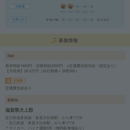
年齢層
20代
30代
40代
50代
60代
仕事の仕方
テキパキ
コツコツ
募集情報
時給
基本時給1600円・深夜時給2000円 ※交通費全額支給（規定あり）
【月収例】26.5万円（20日勤務＋深夜50h）
交通費
交通費支給あり
勤務地
滋賀県犬上郡
近江鉄道多賀線「多賀大社前駅」から車で7分
・近江鉄道「多賀大社前駅」から車で7分
＊マイカー、バイク通勤OK（無料駐車場あり）