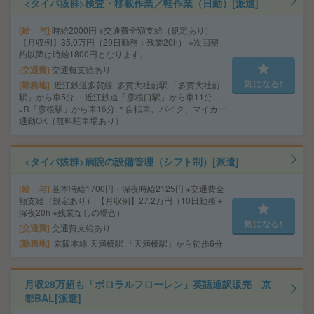
<タイパ抜群>検査・移載作業／軽作業（日勤）[派遣]
給 与
時給2000円 ※交通費全額支給（規定あり）
【月収例】35.0万円（20日勤務＋残業20h） ※次回契
約以降は時給1800円となります。
交通費
交通費支給あり
気になる!
勤務地
近江鉄道多賀線 多賀大社前駅 「多賀大社前
駅」から車5分 ・近江鉄道「彦根口駅」から車11分 ・
JR「彦根駅」から車16分 ＊自転車、バイク、マイカー
通勤OK（無料駐車場あり）
<タイパ抜群>病院の設備管理（シフト制）[派遣]
給 与
基本時給1700円・深夜時給2125円 ※交通費全
額支給（規定あり） 【月収例】27.2万円（10日勤務＋
深夜20h ※残業なしの場合）
気になる!
交通費
交通費支給あり
勤務地
京阪本線 天満橋駅 「天満橋駅」から徒歩6分
月収28万超も「ポロラルフローレン」英語通訳販売 京
都BAL[派遣]