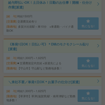
給与即払いOK！土日休み！日勤のお仕事！開梱・仕分け
作業[派遣]
給 与
時給1500円
交通費
交通費支給有り
気になる!
勤務地
多賀大社前駅～車10分 ※車通勤・バイク通
勤OK
《単発1日OK！日払い可》＊DMのモクモクシール貼り
[派遣]
給 与
時給1,300円～1,625円
交通費
■ 交通費規定内支給 ※派遣先による
気になる!
勤務地
【守山市】守山駅など勤務地多数！
＼来社不要／単発1日OK＊お菓子の仕分け[派遣]
給 与
時給1,300円～1,625円
勤務地
【草津市】草津(滋賀県)駅・南草津駅など勤務
気になる!
地多数！