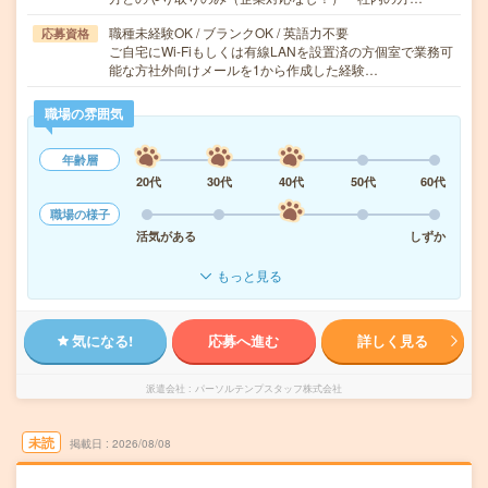
職種未経験OK / ブランクOK / 英語力不要
応募資格
ご自宅にWi-Fiもしくは有線LANを設置済の方個室で業務可
能な方社外向けメールを1から作成した経験…
職場の雰囲気
年齢層
20代
30代
40代
50代
60代
職場の様子
活気がある
しずか
もっと見る
気になる!
応募へ進む
詳しく見る
派遣会社
パーソルテンプスタッフ株式会社
未読
掲載日
2026/08/08