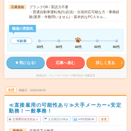
ブランクOK / 英語力不要
応募資格
・普通自動車運転免許(必須)・出張対応可能な方・事務経
験(業界・年数問いません)・基本的なPCスキル…
職場の雰囲気
年齢層
20代
30代
40代
50代
60代
気になる!
応募へ進む
詳しく見る
派遣会社
マンパワーグループ株式会社 札幌支店
未読
掲載日
2026/08/03
≪直接雇用の可能性あり≫大手メーカー×安定
勤務！一般事務！
交通費別途支給あり
土日祝日が休み
WEB登録OK
派遣
北海道苫小牧市
勤務地