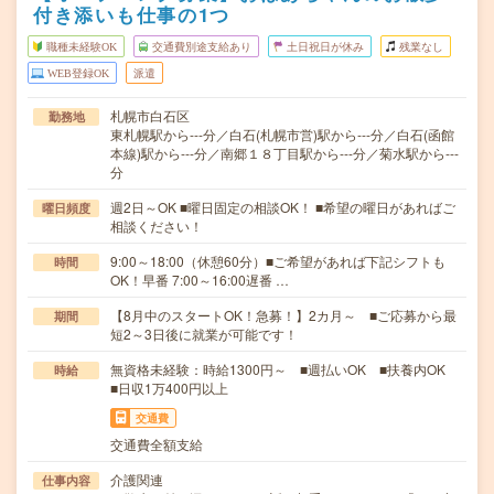
付き添いも仕事の1つ
職種未経験OK
交通費別途支給あり
土日祝日が休み
残業なし
WEB登録OK
派遣
札幌市白石区
勤務地
東札幌駅から---分／白石(札幌市営)駅から---分／白石(函館
本線)駅から---分／南郷１８丁目駅から---分／菊水駅から---
分
週2日～OK ■曜日固定の相談OK！ ■希望の曜日があればご
曜日頻度
相談ください！
9:00～18:00（休憩60分）■ご希望があれば下記シフトも
時間
OK！早番 7:00～16:00遅番 …
【8月中のスタートOK！急募！】2カ月～ ■ご応募から最
期間
短2～3日後に就業が可能です！
無資格未経験：時給1300円～ ■週払いOK ■扶養内OK
時給
■日収1万400円以上
交通費
交通費全額支給
介護関連
仕事内容