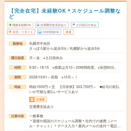
【完全在宅】未経験OK＊スケジュール調整な
ど
職種未経験OK
交通費別途支給あり
土日祝日が休み
在宅・リモート
WEB登録OK
派遣
札幌市中央区
勤務地
さっぽろ駅から徒歩3分／札幌駅から徒歩3分
月～金 ※土日祝休み
曜日頻度
9:30～18:15 ※残業は月10～20時間程度。※休憩60分。
時間
2026/10/01～長期 ※10月～！
期間
時給1500円＋交 【月収例】303,750円～ ■給与の前払
時給
いが可能な速払いサービスあり
交通費
交通費支給あり
一般事務
仕事内容
＊面接や面談のスケジュール調整＊社内での連携（メー
ル・チャット）＊データ入力＊案内メールの送付＊電話…