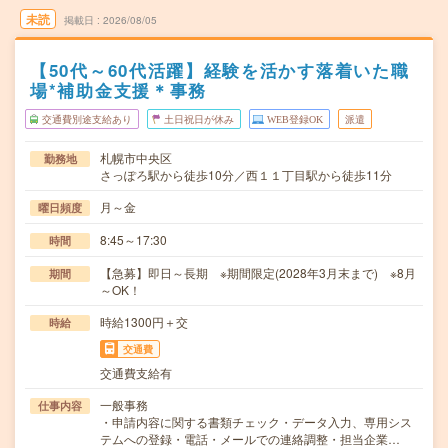
未読
掲載日
2026/08/05
【50代～60代活躍】経験を活かす落着いた職
場*補助金支援＊事務
交通費別途支給あり
土日祝日が休み
WEB登録OK
派遣
札幌市中央区
勤務地
さっぽろ駅から徒歩10分／西１１丁目駅から徒歩11分
月～金
曜日頻度
8:45～17:30
時間
【急募】即日～長期 ※期間限定(2028年3月末まで) ※8月
期間
～OK！
時給1300円＋交
時給
交通費
交通費支給有
一般事務
仕事内容
・申請内容に関する書類チェック・データ入力、専用シス
テムへの登録・電話・メールでの連絡調整・担当企業…