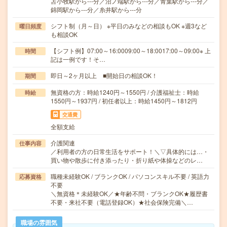
苫小牧駅から---分／沼ノ端駅から---分／青葉駅から---分／
錦岡駅から---分／糸井駅から---分
シフト制（月～日） ※平日のみなどの相談もOK ※週3など
曜日頻度
も相談OK
【シフト例】07:00～16:0009:00～18:0017:00～09:00※ 上
時間
記は一例です！そ…
即日～2ヶ月以上 ■開始日の相談OK！
期間
無資格の方：時給1240円～1550円 / 介護福祉士：時給
時給
1550円～1937円 / 初任者以上：時給1450円～1812円
交通費
全額支給
介護関連
仕事内容
／利用者の方の日常生活をサポート！＼▽具体的には…・
買い物や散歩に付き添ったり・折り紙や体操などのレ…
職種未経験OK / ブランクOK / パソコンスキル不要 / 英語力
応募資格
不要
＼無資格＊未経験OK／★年齢不問・ブランクOK★履歴書
不要・来社不要（電話登録OK）★社会保険完備＼…
職場の雰囲気