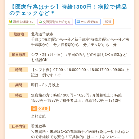
【医療行為はナシ】時給1300円！病院で備品
のチェックなど＊
職種未経験OK
交通費別途支給あり
WEB登録OK
派遣
北海道千歳市
勤務地
千歳(北海道)駅から---分／新千歳空港(鉄道)駅から---分／南
千歳駅から---分／長都駅から---分／美々駅から---分
シフト制（月～日） ※平日のみなどの相談もOK ※週3など
曜日頻度
も相談OK
【シフト例】07:00～16:0009:00～18:0017:00～09:00※ 上
時間
記は一例です！そ…
即日～2ヶ月以上
期間
無資格の方：時給1300円～1625円 / 介護福祉士：時給
時給
1550円～1937円 / 初任者以上：時給1450円～1812円
交通費
全額支給
看護助手
仕事内容
＼無資格・未経験OKの看護助手／医療行為は一切行わない
ので未経験でも安心！▽具体的には…・リネンやシ…