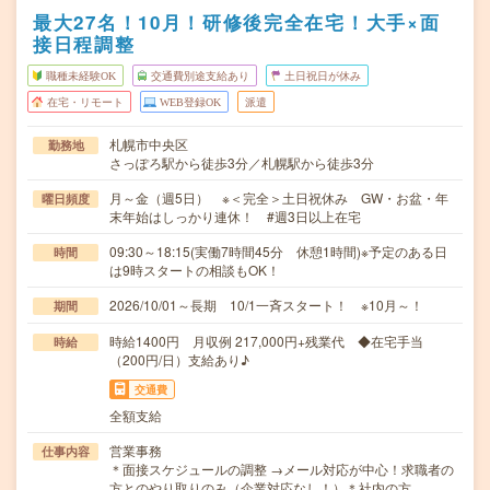
最大27名！10月！研修後完全在宅！大手×面
接日程調整
職種未経験OK
交通費別途支給あり
土日祝日が休み
在宅・リモート
WEB登録OK
派遣
札幌市中央区
勤務地
さっぽろ駅から徒歩3分／札幌駅から徒歩3分
月～金（週5日） ※＜完全＞土日祝休み GW・お盆・年
曜日頻度
末年始はしっかり連休！ #週3日以上在宅
09:30～18:15(実働7時間45分 休憩1時間)※予定のある日
時間
は9時スタートの相談もOK！
2026/10/01～長期 10/1一斉スタート！ ※10月～！
期間
時給1400円 月収例 217,000円+残業代 ◆在宅手当
時給
（200円/日）支給あり♪
交通費
全額支給
営業事務
仕事内容
＊面接スケジュールの調整 →メール対応が中心！求職者の
方とのやり取りのみ（企業対応なし！）＊社内の方…