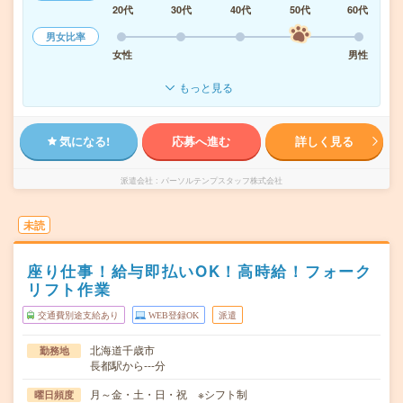
20代
30代
40代
50代
60代
男女比率
女性
男性
もっと見る
気になる!
応募へ進む
詳しく見る
派遣会社
パーソルテンプスタッフ株式会社
未読
座り仕事！給与即払いOK！高時給！フォーク
リフト作業
交通費別途支給あり
WEB登録OK
派遣
北海道千歳市
勤務地
長都駅から---分
月～金・土・日・祝 ※シフト制
曜日頻度