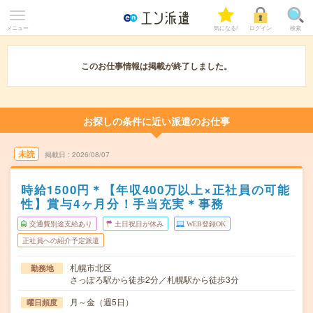
メニュー
気になる!
ログイン
検索
このお仕事情報は掲載が終了しました。
お探しの条件に近い派遣のお仕事
未読
掲載日
2026/08/07
時給1500円＊【年収400万以上×正社員の可能
性】賞与4ヶ月分！手当充実＊事務
交通費別途支給あり
土日祝日が休み
WEB登録OK
正社員への紹介予定派遣
札幌市北区
勤務地
さっぽろ駅から徒歩2分／札幌駅から徒歩3分
月～金（週5日）
曜日頻度