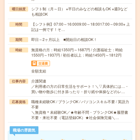
シフト制（月～日） ※平日のみなどの相談もOK ※週3など
曜日頻度
も相談OK
【シフト例】07:00～16:0009:00～18:0017:00～09:00※ 上
時間
記は一例です！そ…
即日～2ヶ月以上 ■開始日の相談OK！
期間
無資格の方：時給1350円～1687円 / 介護福祉士：時給
時給
1550円～1937円 / 初任者以上：時給1450円～1812円
交通費
全額支給
介護関連
仕事内容
／利用者の方の日常生活をサポート！＼▽具体的には…・
買い物や散歩に付き添ったり・折り紙や体操などのレ…
職種未経験OK / ブランクOK / パソコンスキル不要 / 英語力
応募資格
不要
＼無資格＊未経験OK／★年齢不問・ブランクOK★履歴書
不要・来社不要（電話登録OK）★社会保険完備＼…
職場の雰囲気