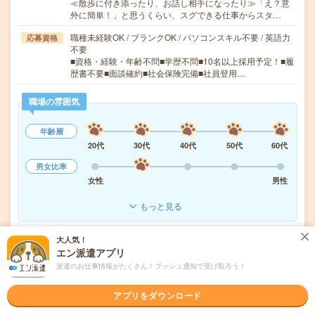
≪散歩に付き添ったり、お話し相手になったり≫「え？意
外に簡単！」と思うくらい、スグできる仕事からスタ…
職種未経験OK / ブランクOK / パソコンスキル不要 / 英語力
応募資格
不要
■資格・経験・年齢不問■学歴不問■10名以上採用予定！■履
歴書不要■面談確約■社会保険完備■社員登用…
職場の雰囲気
年齢層
20代
30代
40代
50代
60代
男女比率
女性
男性
もっと見る
大人気！
気になる!
応募へ進む
詳しく見る
エン派遣アプリ
派遣のお仕事情報がたくさん！プッシュ通知で受け取ろう！
派遣会社
日研トータルソーシング株式会社 メディカルケア事業部
アプリをダウンロード
未読
掲載日
2026/08/08