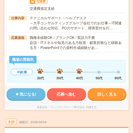
交通費
交通費規定支給
テクニカルサポート・ヘルプデスク
仕事内容
～大手コンサルティンググループ会社でのお仕事～IT関連
の問い合わせ対応、PCのサポート、障害受付を行…
職種未経験OK / ブランクOK / 英語力不要
応募資格
必須・ITスキルや知見のある方歓迎・顧客折衝など経験あ
る方・PowerPointでの資料作成経験があ…
職場の雰囲気
年齢層
20代
30代
40代
50代
60代
気になる!
応募へ進む
詳しく見る
派遣会社
マンパワーグループ株式会社 札幌支店
未読
掲載日
2026/08/03