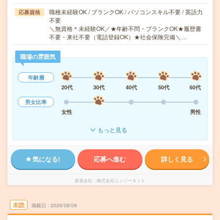
職種未経験OK / ブランクOK / パソコンスキル不要 / 英語力
応募資格
不要
＼無資格＊未経験OK／★年齢不問・ブランクOK★履歴書
不要・来社不要（電話登録OK）★社会保険完備＼…
職場の雰囲気
年齢層
20代
30代
40代
50代
60代
男女比率
女性
男性
もっと見る
気になる!
応募へ進む
詳しく見る
派遣会社
株式会社ニッソーネット
未読
掲載日
2026/08/08