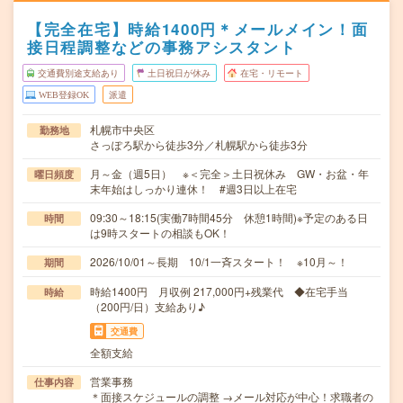
【完全在宅】時給1400円＊メールメイン！面
接日程調整などの事務アシスタント
交通費別途支給あり
土日祝日が休み
在宅・リモート
WEB登録OK
派遣
札幌市中央区
勤務地
さっぽろ駅から徒歩3分／札幌駅から徒歩3分
月～金（週5日） ※＜完全＞土日祝休み GW・お盆・年
曜日頻度
末年始はしっかり連休！ #週3日以上在宅
09:30～18:15(実働7時間45分 休憩1時間)※予定のある日
時間
は9時スタートの相談もOK！
2026/10/01～長期 10/1一斉スタート！ ※10月～！
期間
時給1400円 月収例 217,000円+残業代 ◆在宅手当
時給
（200円/日）支給あり♪
交通費
全額支給
営業事務
仕事内容
＊面接スケジュールの調整 →メール対応が中心！求職者の