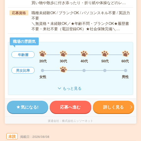
買い物や散歩に付き添ったり・折り紙や体操などのレ…
職種未経験OK / ブランクOK / パソコンスキル不要 / 英語力
応募資格
不要
＼無資格＊未経験OK／★年齢不問・ブランクOK★履歴書
不要・来社不要（電話登録OK）★社会保険完備＼…
職場の雰囲気
年齢層
20代
30代
40代
50代
60代
男女比率
女性
男性
もっと見る
気になる!
応募へ進む
詳しく見る
派遣会社
株式会社ニッソーネット
未読
掲載日
2026/08/08