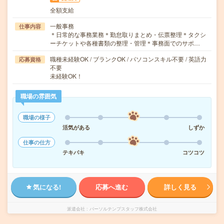
全額支給
一般事務
仕事内容
＊日常的な事務業務＊勤怠取りまとめ・伝票整理＊タクシ
ーチケットや各種書類の整理・管理＊事務面でのサポ…
職種未経験OK / ブランクOK / パソコンスキル不要 / 英語力
応募資格
不要
未経験OK！
職場の雰囲気
職場の様子
活気がある
しずか
仕事の仕方
テキパキ
コツコツ
気になる!
応募へ進む
詳しく見る
派遣会社
パーソルテンプスタッフ株式会社