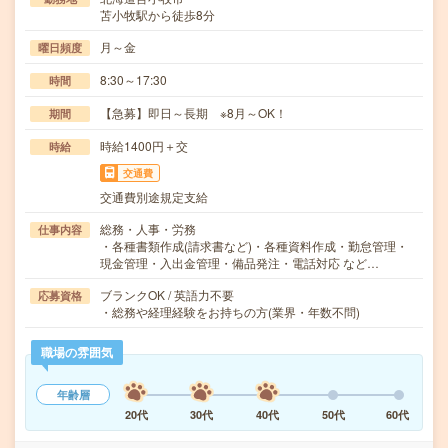
苫小牧駅から徒歩8分
月～金
曜日頻度
8:30～17:30
時間
【急募】即日～長期 ※8月～OK！
期間
時給1400円＋交
時給
交通費
交通費別途規定支給
総務・人事・労務
仕事内容
・各種書類作成(請求書など)・各種資料作成・勤怠管理・
現金管理・入出金管理・備品発注・電話対応 など…
ブランクOK / 英語力不要
応募資格
・総務や経理経験をお持ちの方(業界・年数不問)
職場の雰囲気
年齢層
20代
30代
40代
50代
60代