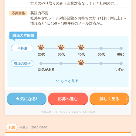
方とのやり取りのみ（企業対応なし！）＊社内の方…
英語力不要
応募資格
社外を含むメール対応経験をお持ちの方（1日35件以上）※
慣れると1日150～180件程のメール対応が…
職場の雰囲気
年齢層
20代
30代
40代
50代
60代
職場の様子
活気がある
しずか
もっと見る
気になる!
応募へ進む
詳しく見る
派遣会社
パーソルテンプスタッフ株式会社
未読
掲載日
2026/08/05