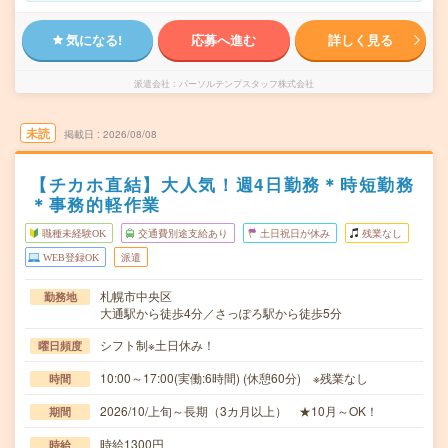
気になる!
応募へ進む
詳しく見る
派遣会社
パーソルテンプスタッフ株式会社
未読
掲載日
2026/08/08
【チカホ直結】大人気！週4日勤務＊時短勤務
＊事務的軽作業
職種未経験OK
交通費別途支給あり
土日祝日が休み
残業なし
WEB登録OK
派遣
札幌市中央区
勤務地
大通駅から徒歩4分／さっぽろ駅から徒歩5分
シフト制※土日休み！
曜日頻度
10:00～17:00(実働:6時間) (休憩60分) ※残業なし
時間
2026/10/上旬～長期（3カ月以上） ★10月～OK！
期間
時給1300円
時給