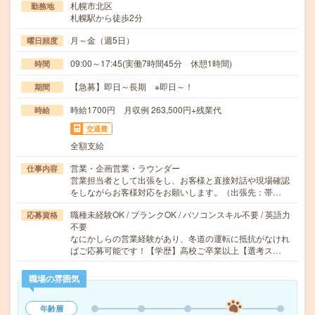
札幌市北区
勤務地
札幌駅から徒歩2分
月～金（週5日）
曜日頻度
09:00～17:45(実働7時間45分 休憩1時間)
時間
【急募】即日～長期 ※即日～！
期間
時給1700円 月収例 263,500円+残業代
時給
交通費
全額支給
営業・企画営業・ラウンダー
仕事内容
営業担当者として出張をし、お客様と直接対話や現場確認
をしながらお客様対応をお願いします。（出張先：帯…
職種未経験OK / ブランクOK / パソコンスキル不要 / 英語力
応募資格
不要
なにかしらの営業経験があり、冬道の運転に抵抗がなけれ
ばご応募可能です！【学歴】高校ご卒業以上【選考ス…
職場の雰囲気
年齢層