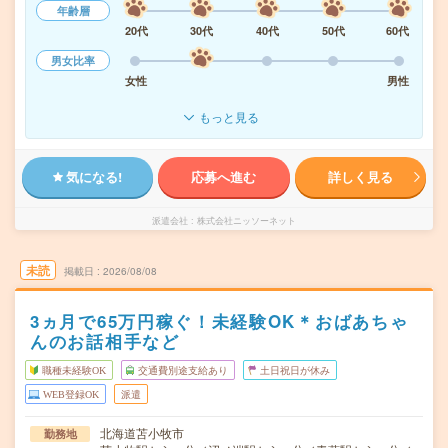
年齢層
20代
30代
40代
50代
60代
男女比率
女性
男性
もっと見る
気になる!
応募へ進む
詳しく見る
派遣会社
株式会社ニッソーネット
未読
掲載日
2026/08/08
3ヵ月で65万円稼ぐ！未経験OK＊おばあちゃ
んのお話相手など
職種未経験OK
交通費別途支給あり
土日祝日が休み
WEB登録OK
派遣
北海道苫小牧市
勤務地