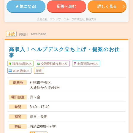
気になる!
応募へ進む
詳しく見る
派遣会社
マンパワーグループ株式会社 札幌支店
未読
掲載日
2026/08/06
高収入！ヘルプデスク立ち上げ・提案のお仕
事
職種未経験OK
交通費別途支給あり
土日祝日が休み
WEB登録OK
派遣
札幌市中央区
勤務地
大通駅から徒歩3分
月～金
曜日頻度
8:40～17:40
時間
即日～長期
期間
時給2000円＋交
時給