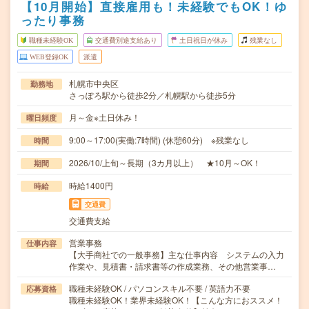
【10月開始】直接雇用も！未経験でもOK！ゆ
ったり事務
職種未経験OK
交通費別途支給あり
土日祝日が休み
残業なし
WEB登録OK
派遣
札幌市中央区
勤務地
さっぽろ駅から徒歩2分／札幌駅から徒歩5分
月～金※土日休み！
曜日頻度
9:00～17:00(実働:7時間) (休憩60分) ※残業なし
時間
2026/10/上旬～長期（3カ月以上） ★10月～OK！
期間
時給1400円
時給
交通費
交通費支給
営業事務
仕事内容
【大手商社での一般事務】主な仕事内容 システムの入力
作業や、見積書・請求書等の作成業務、その他営業事…
職種未経験OK / パソコンスキル不要 / 英語力不要
応募資格
職種未経験OK！業界未経験OK！【こんな方におススメ！