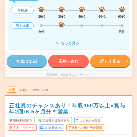
年齢層
20代
30代
40代
50代
60代
男女比率
女性
男性
もっと見る
気になる!
応募へ進む
詳しく見る
派遣会社
株式会社ニッソーネット
未読
掲載日
2026/07/23
正社員のチャンスあり！年収450万以上×賞与
年2回/6.5ヶ月分＊営業
職種未経験OK
交通費別途支給あり
土日祝日が休み
在宅・リモート
WEB登録OK
正社員への紹介予定派遣