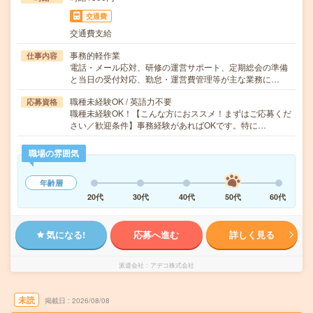
交通費
交通費支給
事務的軽作業
仕事内容
電話・メール応対、研修の運営サポート、定期総会の準備
と当日の受付対応、勤怠・運営費管理等が主な業務に…
職種未経験OK / 英語力不要
応募資格
職種未経験OK！【こんな方におススメ！まずはご応募くだ
さい／歓迎条件】事務経験があればOKです。特に…
職場の雰囲気
年齢層
20代
30代
40代
50代
60代
気になる!
応募へ進む
詳しく見る
派遣会社
アデコ株式会社
未読
掲載日
2026/08/08