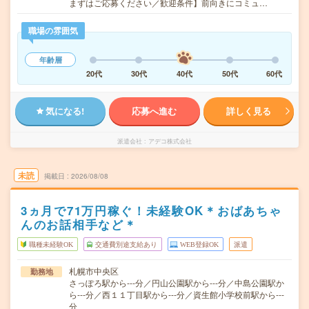
まずはご応募ください／歓迎条件】前向きにコミュ…
職場の雰囲気
年齢層
20代
30代
40代
50代
60代
気になる!
応募へ進む
詳しく見る
派遣会社
アデコ株式会社
未読
掲載日
2026/08/08
3ヵ月で71万円稼ぐ！未経験OK＊おばあちゃ
んのお話相手など＊
職種未経験OK
交通費別途支給あり
WEB登録OK
派遣
札幌市中央区
勤務地
さっぽろ駅から---分／円山公園駅から---分／中島公園駅か
ら---分／西１１丁目駅から---分／資生館小学校前駅から---
分