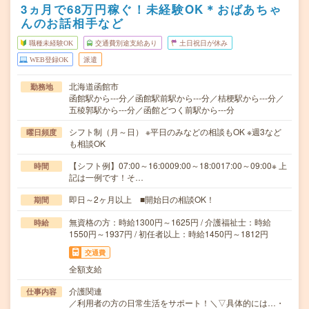
3ヵ月で68万円稼ぐ！未経験OK＊おばあちゃ
んのお話相手など
職種未経験OK
交通費別途支給あり
土日祝日が休み
WEB登録OK
派遣
北海道函館市
勤務地
函館駅から---分／函館駅前駅から---分／桔梗駅から---分／
五稜郭駅から---分／函館どつく前駅から---分
シフト制（月～日） ※平日のみなどの相談もOK ※週3など
曜日頻度
も相談OK
【シフト例】07:00～16:0009:00～18:0017:00～09:00※ 上
時間
記は一例です！そ…
即日～2ヶ月以上 ■開始日の相談OK！
期間
無資格の方：時給1300円～1625円 / 介護福祉士：時給
時給
1550円～1937円 / 初任者以上：時給1450円～1812円
交通費
全額支給
介護関連
仕事内容
／利用者の方の日常生活をサポート！＼▽具体的には…・