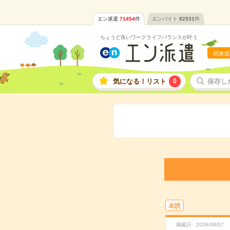
エン派遣
71454
件
エンバイト
82531
件
ちょうど良いワークライフバランスが叶う
関東版
気になる！リスト
0
保存し
未読
掲載日
2026/08/07