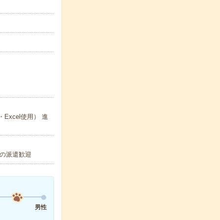
xcel使用） 進
の派遣歓迎
男性