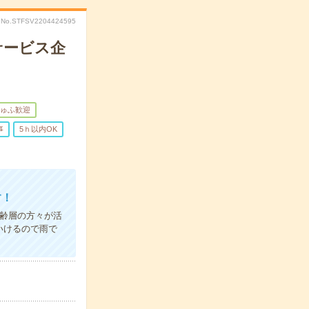
No.STFSV2204424595
サービス企
ゅふ歓迎
事
5ｈ以内OK
す！
年齢層の方々が活
いけるので雨で