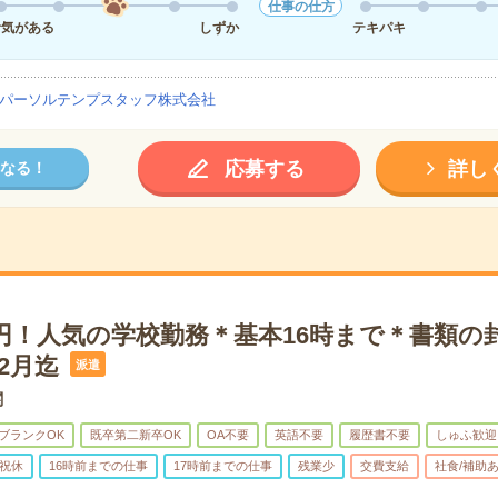
仕事の仕方
活気がある
しずか
テキパキ
パーソルテンプスタッフ株式会社
応募する
詳し
なる！
0円！人気の学校勤務＊基本16時まで＊書類の
2月迄
派遣
関
ブランクOK
既卒第二新卒OK
OA不要
英語不要
履歴書不要
しゅふ歓迎
祝休
16時前までの仕事
17時前までの仕事
残業少
交費支給
社食/補助