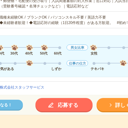
＊郵便物・宅配便の受け取り｜入試関連書類の封入作業｜窓口対応｜入試当
（受験番号確認＊名簿チェックなど）｜電話応対など
職種未経験OK / ブランクOK / パソコンスキル不要 / 英語力不要
◆未経験者歓迎！◆電話応対の経験（1日20件程度）がある方歓迎。 #初め
男女比率
0代
30代
40代
50代
60代
女性
仕事の仕方
活気がある
しずか
テキパキ
株式会社スタッフサービス
応募する
詳し
なる！