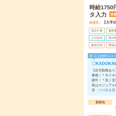
時給175
タ入力
派
【大手
派遣先
英語不要
履歴
土日祝休
朝1
服装自由
職場
ここがポイント
〇KADOK
【在宅勤務あり
事務！＊今ドキ
躍中！＊長く安
装はカジュアル
安…
つづきを見
勤務地