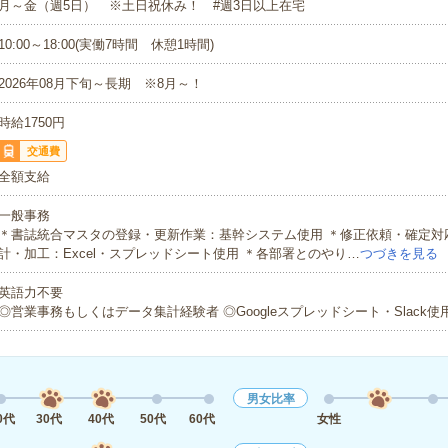
月～金（週5日） ※土日祝休み！ #週3日以上在宅
10:00～18:00(実働7時間 休憩1時間)
2026年08月下旬～長期 ※8月～！
時給1750円
交通費
全額支給
一般事務
＊書誌統合マスタの登録・更新作業：基幹システム使用 ＊修正依頼・確定対
計・加工：Excel・スプレッドシート使用 ＊各部署とのやり…
つづきを見る
英語力不要
◎営業事務もしくはデータ集計経験者 ◎Googleスプレッドシート・Slack
男女比率
0代
30代
40代
50代
60代
女性