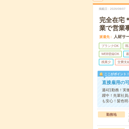
掲載日
2026/08/07
完全在宅＊
業で営業
人材サ
派遣先
ブランクOK
既
WEB登録OK
週
残業少
交費支
ここがポイント
直接雇用の
週4日勤務！実
躍中！先輩社員
も安心！髪色明
勤務地