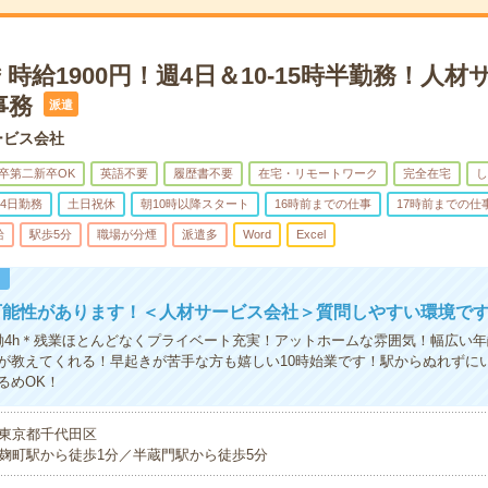
時給1900円！週4日＆10-15時半勤務！人材
事務
派遣
ービス会社
卒第二新卒OK
英語不要
履歴書不要
在宅・リモートワーク
完全在宅
し
4日勤務
土日祝休
朝10時以降スタート
16時前までの仕事
17時前までの仕
給
駅歩5分
職場が分煙
派遣多
Word
Excel
！
可能性があります！＜人材サービス会社＞質問しやすい環境で
働4h＊残業ほとんどなくプライベート充実！アットホームな雰囲気！幅広い
が教えてくれる！早起きが苦手な方も嬉しい10時始業です！駅からぬれずに
るめOK！
東京都千代田区
麹町駅から徒歩1分／半蔵門駅から徒歩5分