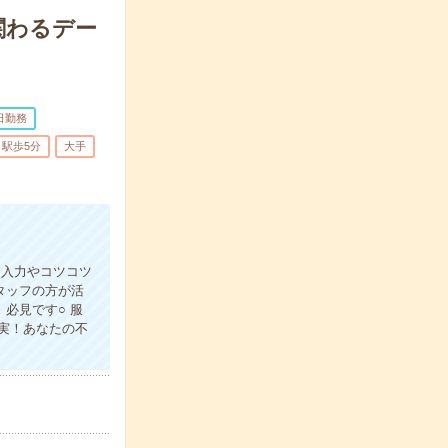
関わるデー
日勤務
駅歩5分
大手
タ入力やコツコツ
タッフの方が活
必見です○ 服
実！あなたの不