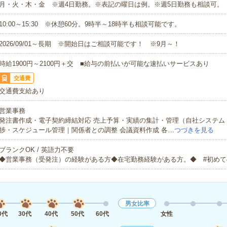
月・火・木・金 ※週4日勤務。※表記の曜日は例。※週5日勤務も相談可。
10:00～15:30 ※休憩60分。9時半～18時半も相談可能です。
2026/09/01～長期 ※開始日はご相談可能です！ ※9月～！
時給1900円～2100円＋交 ■給与の前払いが可能な速払いサービスあり
交通費
交通費支給あり
営業事務
発注書作成・電子契約締結対応 売上予算・実績の集計・管理（自社システム・E
捗・スケジュール管理｜関係者との調整 会議資料作成 各…
つづきを見る
ブランクOK / 英語力不要
◆営業事務（受発注）の経験がある方◆在宅勤務経験がある方。◆ #初めて
男女比率
0代
30代
40代
50代
60代
女性