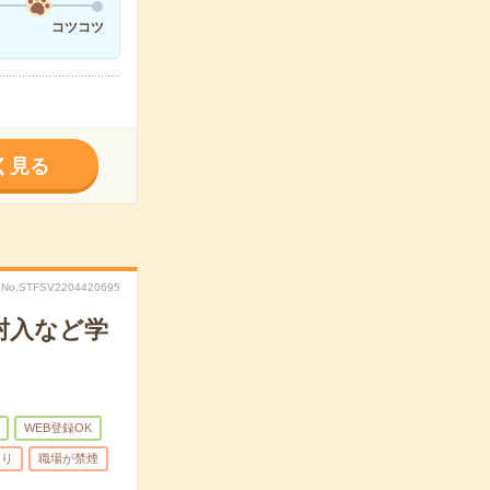
コツコツ
く見る
No.STFSV2204420695
封入など学
WEB登録OK
あり
職場が禁煙