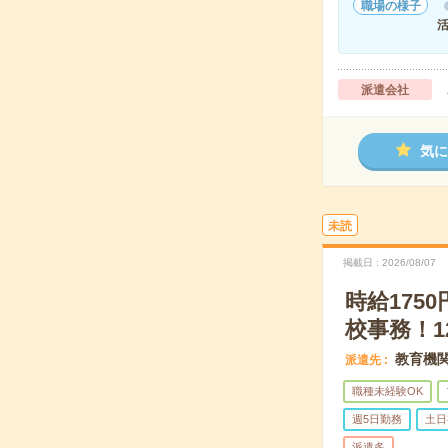
職場の様子
派遣会社
気に
未読
掲載日
2026/08/07
時給175
校事務！1
教育機
派遣先
職種未経験OK
週5日勤務
土日
派遣多