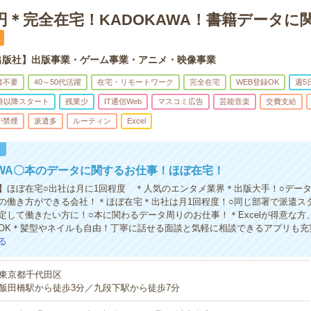
0円＊完全在宅！KADOKAWA！書籍データに
遣
出版社】出版事業・ゲーム事業・アニメ・映像事業
書不要
40～50代活躍
在宅・リモートワーク
完全在宅
WEB登録OK
週5
0時以降スタート
残業少
IT通信Web
マスコミ広告
芸能音楽
交費支給
が禁煙
派遣多
ルーティン
Excel
！
AWA〇本のデータに関するお仕事！ほぼ在宅！
】ほぼ在宅○出社は月に1回程度 ＊人気のエンタメ業界＊出版大手！○デー
の働き方ができる会社！＊ほぼ在宅＊出社は月1回程度！○同じ部署で派遣ス
定して働きたい方に！○本に関わるデータ周りのお仕事！＊Excelが得意な方、
OK＊髪型やネイルも自由！丁寧に話せる面談と気軽に相談できるアプリも充
る
東京都千代田区
飯田橋駅から徒歩3分／九段下駅から徒歩7分