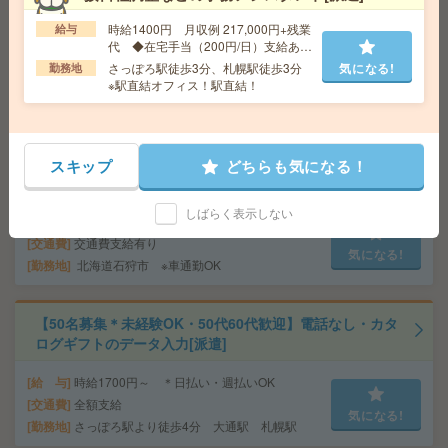
給 与
時給1700円～時給1800円 ◆昇給あり ◆日
払い(速払い：給料日前に70％まで受取可能/規定有)＋
時給1400円 月収例 217,000円+残業
給与
月払い
代 ◆在宅手当（200円/日）支給あり
♪
交通費
交通費全額支給
さっぽろ駅徒歩3分、札幌駅徒歩3分
気になる!
気になる!
勤務地
※駅直結オフィス！駅直結！
勤務地
「さっぽろ駅」徒歩1分、「札幌駅」徒歩4
分、「大通駅」徒歩7分
高時給！車通勤OK！土日休み！オーバーホール作業[派
スキップ
どちらも気になる！
遣]
しばらく表示しない
給 与
時給1400円
交通費
交通費支給有り
気になる!
勤務地
北海道石狩市 ※車通勤OK
【50名募集＊未経験OK・50代60代歓迎】電話なし・カタ
ログギフトのデータ入力[派遣]
給 与
時給1700円～ ＊日払い・週払いOK
交通費
全額支給
気になる!
勤務地
さっぽろ駅より徒歩4分 大通駅 札幌駅