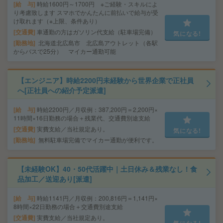
給 与
時給1600円～1700円 ※ご経験・スキルによ
り考慮致します スマホでかんたんに前払いで給与が受
け取れます（※上限、条件あり）
交通費
車通勤の方はガソリン代支給（駐車場完備）
気になる!
勤務地
北海道北広島市 北広島アウトレット（各駅
からバスで25分） マイカー通勤可能
【エンジニア】時給2200円未経験から世界企業で正社員
へ[正社員への紹介予定派遣]
給 与
時給2200円／月収例：387,200円＝2,200円×
11時間×16日勤務の場合＋残業代、交通費別途支給
交通費
実費支給／当社規定あり。
気になる!
勤務地
無料駐車場完備でマイカー通勤が便利です。
【未経験OK】40・50代活躍中｜土日休み＆残業なし！食
品加工／送迎あり[派遣]
給 与
時給1141円／月収例：200,816円＝1,141円×
8時間×22日勤務の場合＋交通費別途支給
交通費
実費支給／当社規定あり。