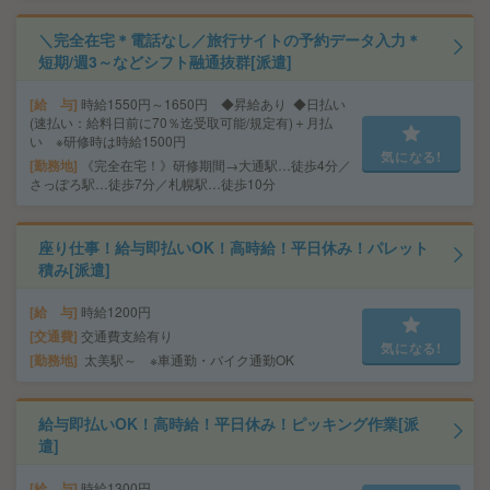
＼完全在宅＊電話なし／旅行サイトの予約データ入力＊
短期/週3～などシフト融通抜群[派遣]
給 与
時給1550円～1650円 ◆昇給あり ◆日払い
(速払い：給料日前に70％迄受取可能/規定有)＋月払
い ※研修時は時給1500円
気になる!
勤務地
《完全在宅！》研修期間→大通駅…徒歩4分／
さっぽろ駅…徒歩7分／札幌駅…徒歩10分
座り仕事！給与即払いOK！高時給！平日休み！パレット
積み[派遣]
給 与
時給1200円
交通費
交通費支給有り
気になる!
勤務地
太美駅～ ※車通勤・バイク通勤OK
給与即払いOK！高時給！平日休み！ピッキング作業[派
遣]
給 与
時給1300円