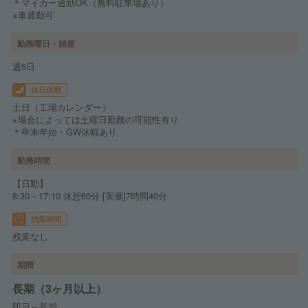
＊マイカー通勤OK（無料駐車場あり）
※車通勤可
勤務曜日・頻度
週5日
休日休暇
土日（工場カレンダー）
※場合によっては土曜日勤務の可能性有り
＊年末年始・GW休暇あり
勤務時間
【日勤】
8:30～17:10 休憩60分 [実働]7時間40分
残業時間
残業なし
期間
長期（3ヶ月以上）
即日～長期