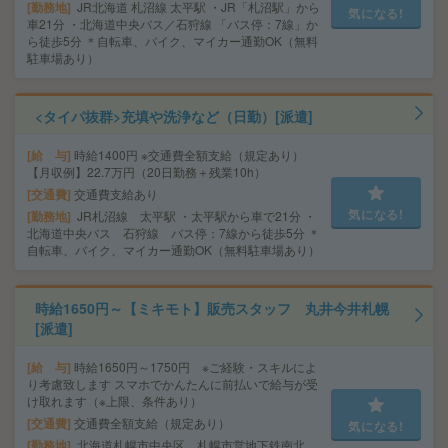
勤務地
JR北海道 札沼線 太平駅 ・JR「札沼駅」から
気になる!
車21分 ・北海道中央バス／石狩線 「バス停：7線」か
ら徒歩5分 ＊自転車、バイク、マイカー通勤OK（無料
駐車場あり）
<タイパ抜群>充填や洗浄など（日勤）[派遣]
給 与
時給1400円 ※交通費全額支給（規定あり）
【月収例】22.7万円（20日勤務＋残業10h）
交通費
交通費支給あり
気になる!
勤務地
JR札沼線 太平駅 ・太平駅から車で21分 ・
北海道中央バス 石狩線 バス停：7線から徒歩5分 ＊
自転車、バイク、マイカー通勤OK（無料駐車場あり）
時給1650円～【ミキモト】販売スタッフ 丸井今井札幌
[派遣]
給 与
時給1650円～1750円 ※ご経験・スキルによ
り考慮致します スマホでかんたんに前払いで給与が受
け取れます（※上限、条件あり）
交通費
交通費全額支給（規定あり）
気になる!
勤務地
北海道札幌市中央区 札幌市営地下鉄南北