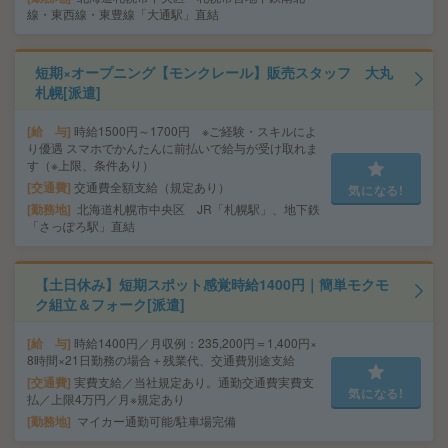
線・東西線・東豊線「大通駅」直結
短期×オープニング【モンクレール】販売スタッフ 大丸
札幌[派遣]
給 与
時給1500円～1700円 ※ご経験・スキルによ
り優遇 スマホでかんたんに前払いで給与が受け取れま
す（※上限、条件あり）
交通費
交通費全額支給（規定あり）
気になる!
勤務地
北海道札幌市中央区 JR「札幌駅」、地下鉄
「さっぽろ駅」直結
【土日休み】短期スポット感覚時給1400円｜簡単モクモ
ク組立＆フォーク[派遣]
給 与
時給1400円／月収例：235,200円＝1,400円×
8時間×21日勤務の場合＋残業代、交通費別途支給
交通費
実費支給／当社規定あり。通勤交通費実費支
気になる!
払／上限4万円／月※規定あり
勤務地
マイカー通勤可能/駐車場完備