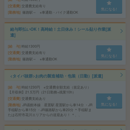
交通費
交通費支給有り
気になる!
勤務地
篠路駅～ ※車通勤・バイク通勤OK
給与即払いOK！高時給！土日休み！シール貼り作業[派
遣]
給 与
時給1300円
交通費
交通費支給有り
気になる!
勤務地
篠路駅～ ※車通勤OK
<タイパ抜群>お肉の製造補助・包装（日勤）[派遣]
給 与
時給1230円 ※交通費全額支給（規定あり）
【月収例】21.5万円（21日勤務+残業10h）
交通費
交通費支給あり
気になる!
勤務地
JR函館本線 星置駅 星置駅から車14分 ・JR
手稲駅から車15分 ・JR篠路駅から車20分 ＊手稲駅ま
たは石狩市花川エリアからの送迎あり！ ＊、、