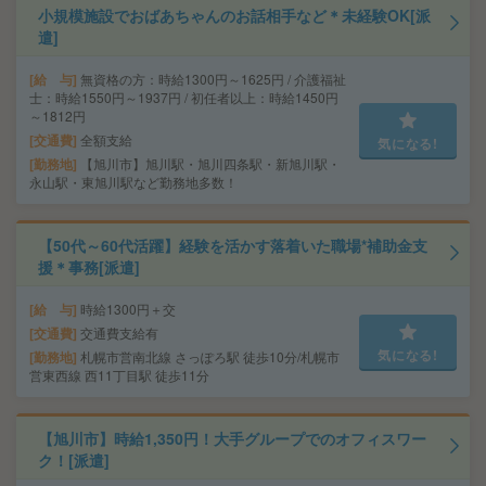
小規模施設でおばあちゃんのお話相手など＊未経験OK[派
遣]
給 与
無資格の方：時給1300円～1625円 / 介護福祉
士：時給1550円～1937円 / 初任者以上：時給1450円
～1812円
交通費
全額支給
気になる!
勤務地
【旭川市】旭川駅・旭川四条駅・新旭川駅・
永山駅・東旭川駅など勤務地多数！
【50代～60代活躍】経験を活かす落着いた職場*補助金支
援＊事務[派遣]
給 与
時給1300円＋交
交通費
交通費支給有
気になる!
勤務地
札幌市営南北線 さっぽろ駅 徒歩10分/札幌市
営東西線 西11丁目駅 徒歩11分
【旭川市】時給1,350円！大手グループでのオフィスワー
ク！[派遣]