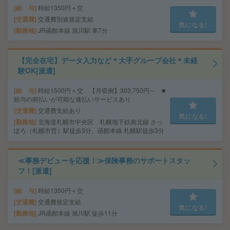
給 与
時給1350円＋交
交通費
交通費別途規定支給
気になる!
勤務地
JR函館本線 旭川駅 車7分
【完全在宅】データ入力など＊大手グループ会社＊未経
験OK[派遣]
給 与
時給1500円＋交 【月収例】303,750円～ ■
給与の前払いが可能な速払いサービスあり
交通費
交通費支給あり
気になる!
勤務地
北海道札幌市中央区 札幌地下鉄南北線 さっ
ぽろ（札幌市営）駅徒歩3分、函館本線 札幌駅徒歩3分
≪事務デビューを応援！≫保険事務のサポートスタッ
フ！[派遣]
給 与
時給1350円＋交
交通費
交通費規定支給
気になる!
勤務地
JR函館本線 旭川駅 徒歩11分