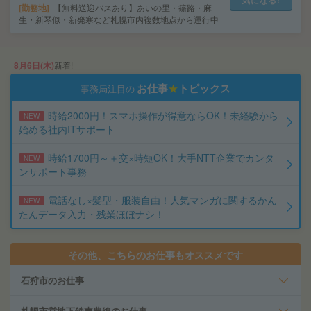
気になる!
勤務地
【無料送迎バスあり】あいの里・篠路・麻
生・新琴似・新発寒など札幌市内複数地点から運行中
8月6日(木)
新着!
お仕事
★
トピックス
事務局注目の
時給2000円！スマホ操作が得意ならOK！未経験から
NEW
始める社内ITサポート
時給1700円～＋交×時短OK！大手NTT企業でカンタ
NEW
ンサポート事務
電話なし×髪型・服装自由！人気マンガに関するかん
NEW
たんデータ入力・残業ほぼナシ！
その他、こちらのお仕事もオススメです
石狩市のお仕事
札幌市営地下鉄東豊線のお仕事