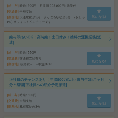
給 与
時給1300円 月収例 208,000円+残業代
交通費
全額支給
気になる!
勤務地
大通駅徒歩5分、さっぽろ駅徒歩8分 ※おしゃ
れなオフィス！ベンチャーです！
給与即払いOK！高時給！土日休み！塗料の運搬業務[派
遣]
給 与
時給1550円
交通費
交通費支給有り
気になる!
勤務地
篠路駅～ ※車通勤OK
正社員のチャンスあり！年収500万以上×賞与年2回/4ヶ月
分＊経理[正社員への紹介予定派遣]
給 与
時給1600円
交通費
全額支給
気になる!
勤務地
札幌駅徒歩3分