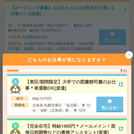
【オープニング募集】おばあちゃんのお散歩付き添いも
仕事の1つ[派遣]
給 与
無資格未経験：時給1300円～ ■週払いOK
■扶養内OK ■日収1万400円以上
交通費
交通費全額支給
気になる!
勤務地
【札幌市西区】琴似(函館本線)駅・琴似(札幌
市営)駅・発寒駅・宮の沢駅・八軒駅など勤務地多数！
どちらのお仕事が気になりますか？
＼週1～＆時短もOK／図書館、新規書籍の情報を入力す
1
/10
るだけ！WワークOK[派遣]
【東区/期間限定】大学での図書館司書のお仕
給 与
時給1800円
事＊車通勤OK[派遣]
交通費
交通費込
気になる!
勤務地
札幌駅/さっぽろ駅/大通り駅より徒歩5分、西1
時給1370円
給与
1丁目、すすきの駅より徒歩10分
北海道 札幌市東区 「拓北駅」 車 12
勤務地
気になる!
分,「栄町（北海道）駅」 車 12分
【未経験OK！電話なし】4ケタの数字データ入力#1日3h
～OK#週2～[派遣]
【完全在宅】時給1400円＊メールメイン！面
接日程調整などの事務アシスタント[派遣]