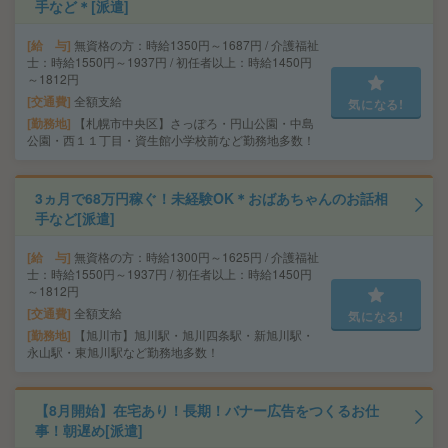
手など＊[派遣]
給 与
無資格の方：時給1350円～1687円 / 介護福祉
士：時給1550円～1937円 / 初任者以上：時給1450円
～1812円
交通費
全額支給
気になる!
勤務地
【札幌市中央区】さっぽろ・円山公園・中島
公園・西１１丁目・資生館小学校前など勤務地多数！
3ヵ月で68万円稼ぐ！未経験OK＊おばあちゃんのお話相
手など[派遣]
給 与
無資格の方：時給1300円～1625円 / 介護福祉
士：時給1550円～1937円 / 初任者以上：時給1450円
～1812円
交通費
全額支給
気になる!
勤務地
【旭川市】旭川駅・旭川四条駅・新旭川駅・
永山駅・東旭川駅など勤務地多数！
【8月開始】在宅あり！長期！バナー広告をつくるお仕
事！朝遅め[派遣]