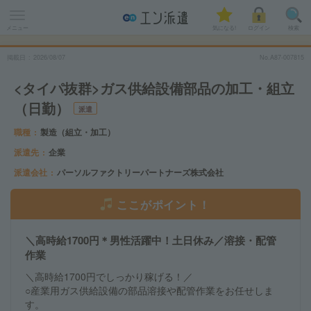
メニュー
気になる!
ログイン
検索
掲載日
2026
/
08
/
07
No.A87-007815
<タイパ抜群>ガス供給設備部品の加工・組立
（日勤）
派遣
職種
製造（組立・加工）
派遣先
企業
派遣会社
パーソルファクトリーパートナーズ株式会社
ここがポイント！
＼高時給1700円＊男性活躍中！土日休み／溶接・配管
作業
＼高時給1700円でしっかり稼げる！／
○産業用ガス供給設備の部品溶接や配管作業をお任せしま
す。