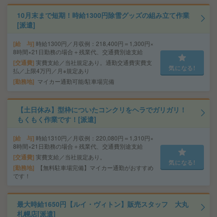
10月末まで短期！時給1300円除雪グッズの組み立て作業
[派遣]
給 与
時給1300円／月収例：218,400円＝1,300円×
8時間×21日勤務の場合＋残業代、交通費別途支給
交通費
実費支給／当社規定あり。通勤交通費実費支
気になる!
払／上限4万円／月※規定あり
勤務地
マイカー通勤可能/駐車場完備
【土日休み】型枠についたコンクリをヘラでガリガリ！
もくもく作業です！[派遣]
給 与
時給1310円／月収例：220,080円＝1,310円×
8時間×21日勤務の場合＋残業代、交通費別途支給
交通費
実費支給／当社規定あり。
気になる!
勤務地
【無料駐車場完備】マイカー通勤がおすすめ
です！
最大時給1650円【ルイ・ヴィトン】販売スタッフ 大丸
札幌店[派遣]