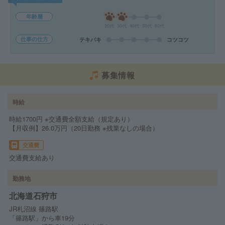
年齢層
20代
30代
40代
50代
60代
仕事の仕方
テキパキ
コツコツ
募集情報
時給
時給1700円 ※交通費全額支給（規定あり）
【月収例】26.0万円（20日勤務 ※残業なしの場合）
交通費
交通費支給あり
勤務地
北海道石狩市
JR札沼線 篠路駅
「篠路駅」から車19分