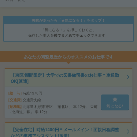
興味があったら「★気になる！」をタップ！
「気になる！」を押しておくと、
保存した求人を
後でまとめてチェック
できます！
あなたの閲覧履歴からのオススメのお仕事です
【東区/期間限定】大学での図書館司書のお仕事＊車通勤
OK[派遣]
給 与
時給1370円
交通費
交通費支給
気になる!
勤務地
北海道 札幌市東区 「拓北駅」 車 12分,「栄町
（北海道）駅」 車 12分
【完全在宅】時給1400円＊メールメイン！面接日程調整
などの事務アシスタント[派遣]