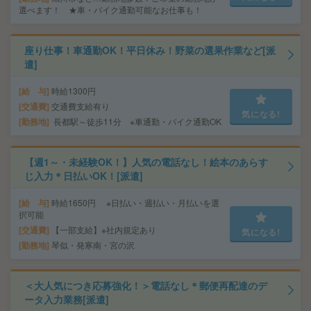
選べます！ ★車・バイク通勤可能なお仕事も！
座り仕事！車通勤OK！平日休み！野菜の選果作業など[派
遣]
給 与
時給1300円
交通費
交通費支給有り
気になる!
勤務地
長都駅～徒歩11分 ※車通勤・バイク通勤OK
【週1～・未経験OK！】人気の電話なし！絵本のあらす
じ入力＊日払いOK！[派遣]
給 与
時給1650円 ※日払い・週払い・月払いを選
択可能
交通費
【一部支給】※社内規定あり
気になる!
勤務地
琴似・発寒南・宮の沢
＜大人気につき応募強化！＞電話なし＊郵便再配達のデ
ータ入力業務[派遣]