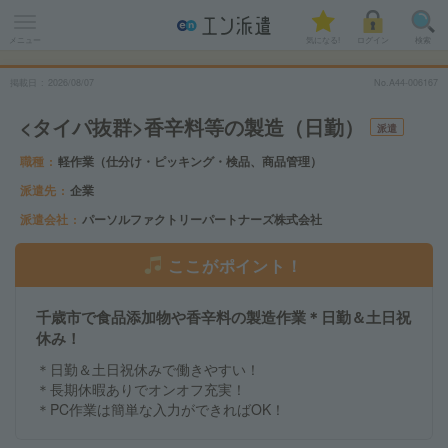
メニュー
気になる!
ログイン
検索
掲載日
2026
/
08
/
07
No.A44-006167
<タイパ抜群>香辛料等の製造（日勤）
派遣
職種
軽作業（仕分け・ピッキング・検品、商品管理）
派遣先
企業
派遣会社
パーソルファクトリーパートナーズ株式会社
ここがポイント！
千歳市で食品添加物や香辛料の製造作業＊日勤＆土日祝
休み！
＊日勤＆土日祝休みで働きやすい！
＊長期休暇ありでオンオフ充実！
＊PC作業は簡単な入力ができればOK！