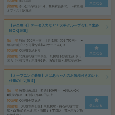
交通費
全額支給
気になる!
勤務地
さっぽろ駅徒歩3分、札幌駅徒歩3分 ※駅直結
オフィス！駅直結！
【完全在宅】データ入力など＊大手グループ会社＊未経
験OK[派遣]
給 与
時給1500円＋交 【月収例】303,750円～ ■
給与の前払いが可能な速払いサービスあり
交通費
交通費支給あり
気になる!
勤務地
北海道札幌市中央区 札幌地下鉄南北線 さっ
ぽろ（札幌市営）駅徒歩3分、函館本線 札幌駅徒歩3分
【オープニング募集】おばあちゃんのお散歩付き添いも
仕事の1つ[派遣]
給 与
無資格未経験：時給1300円～ ■週払いOK
■扶養内OK ■日収1万400円以上
交通費
交通費全額支給
気になる!
勤務地
【札幌市白石区】東札幌駅・白石(札幌市営)
駅・白石(函館本線)駅・南郷１８丁目駅・菊水駅など勤
務地多数！