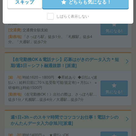
～OK#週2～[派遣]
スキップ
どちらも気になる！
給 与
時給1700円～時給1800円 ◆昇給あり ◆日
しばらく表示しない
払い(速払い：給料日前に70％まで受取可能/規定有)＋
月払い
交通費
交通費全額支給
気になる!
勤務地
「さっぽろ駅」徒歩1分、「札幌駅」徒歩4
分、「大通駅」徒歩7分
【在宅勤務OK＆電話ナシ】応募はがきのデータ入力＊短
期/週3日～シフト融通抜群！[派遣]
給 与
時給1620～1800円 ◆昇給あり ◆日払い(速
払い：給料日前に70％迄受取可能/規定有)＋月払い ※
研修時は時給1500円
気になる!
勤務地
《在宅勤務OK！》出社の際は、さっぽろ駅…
徒歩1分／札幌駅…徒歩4分／大通駅…徒歩7分
週1日×3h～のスキマ時間でコツコツお仕事！電話ナシの
かんたんデータ入力@旭川[派遣]
給 与
時給1400円～ ★週払いOK