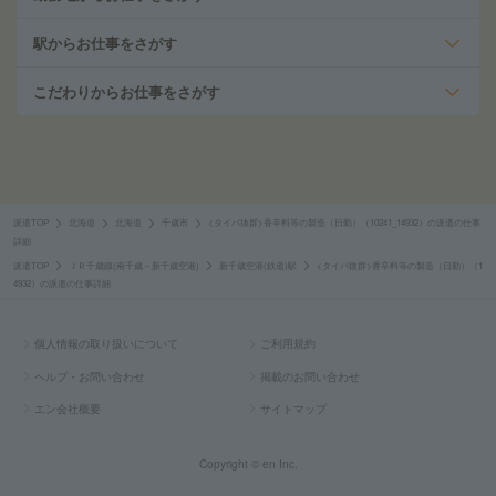
駅からお仕事をさがす
こだわりからお仕事をさがす
派遣TOP
北海道
北海道
千歳市
<タイパ抜群>香辛料等の製造（日勤）（10241_14932）の派遣の仕事
詳細
派遣TOP
ＪＲ千歳線(南千歳－新千歳空港)
新千歳空港(鉄道)駅
<タイパ抜群>香辛料等の製造（日勤）（1
4932）の派遣の仕事詳細
個人情報の取り扱いについて
ご利用規約
ヘルプ・お問い合わせ
掲載のお問い合わせ
エン会社概要
サイトマップ
Copyright © en Inc.