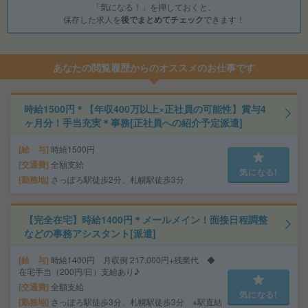
「気になる！」を押しておくと、
保存した求人を
後でまとめてチェック
できます！
あなたの閲覧履歴からのオススメのお仕事です
時給1500円＊【年収400万以上×正社員の可能性】賞与4
ヶ月分！手当充実＊事務[正社員への紹介予定派遣]
給 与
時給1500円
交通費
全額支給
気になる!
勤務地
さっぽろ駅徒歩2分、札幌駅徒歩3分
【完全在宅】時給1400円＊メールメイン！面接日程調整
などの事務アシスタント[派遣]
給 与
時給1400円 月収例 217,000円+残業代 ◆
在宅手当（200円/日）支給あり♪
交通費
全額支給
気になる!
勤務地
さっぽろ駅徒歩3分、札幌駅徒歩3分 ※駅直結