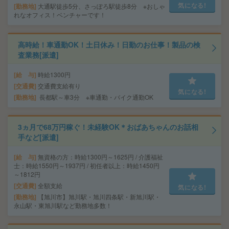
気になる!
勤務地
大通駅徒歩5分、さっぽろ駅徒歩8分 ※おしゃ
れなオフィス！ベンチャーです！
高時給！車通勤OK！土日休み！日勤のお仕事！製品の検
査業務[派遣]
給 与
時給1300円
交通費
交通費支給有り
気になる!
勤務地
長都駅～車3分 ※車通勤・バイク通勤OK
3ヵ月で68万円稼ぐ！未経験OK＊おばあちゃんのお話相
手など[派遣]
給 与
無資格の方：時給1300円～1625円 / 介護福祉
士：時給1550円～1937円 / 初任者以上：時給1450円
～1812円
交通費
全額支給
気になる!
勤務地
【旭川市】旭川駅・旭川四条駅・新旭川駅・
永山駅・東旭川駅など勤務地多数！