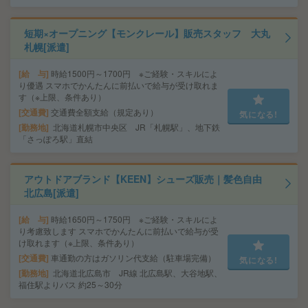
短期×オープニング【モンクレール】販売スタッフ 大丸
札幌[派遣]
給 与
時給1500円～1700円 ※ご経験・スキルによ
り優遇 スマホでかんたんに前払いで給与が受け取れま
す（※上限、条件あり）
交通費
交通費全額支給（規定あり）
気になる!
勤務地
北海道札幌市中央区 JR「札幌駅」、地下鉄
「さっぽろ駅」直結
アウトドアブランド【KEEN】シューズ販売｜髪色自由
北広島[派遣]
給 与
時給1650円～1750円 ※ご経験・スキルによ
り考慮致します スマホでかんたんに前払いで給与が受
け取れます（※上限、条件あり）
交通費
車通勤の方はガソリン代支給（駐車場完備）
気になる!
勤務地
北海道北広島市 JR線 北広島駅、大谷地駅、
福住駅よりバス 約25～30分