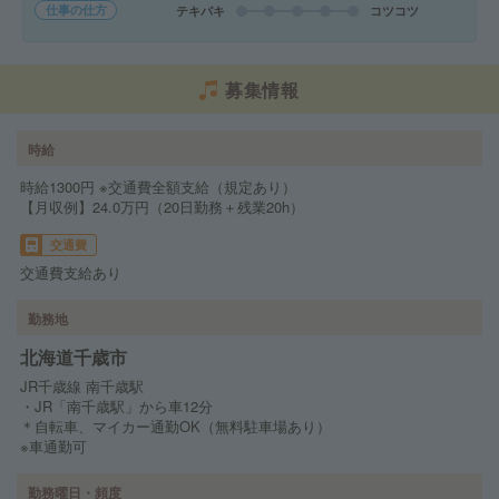
仕事の仕方
テキパキ
コツコツ
募集情報
時給
時給1300円 ※交通費全額支給（規定あり）
【月収例】24.0万円（20日勤務＋残業20h）
交通費
交通費支給あり
勤務地
北海道千歳市
JR千歳線 南千歳駅
・JR「南千歳駅」から車12分
＊自転車、マイカー通勤OK（無料駐車場あり）
※車通勤可
勤務曜日・頻度