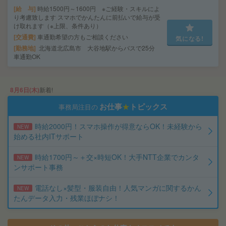
給 与
時給1500円～1600円 ※ご経験・スキルによ
り考慮致します スマホでかんたんに前払いで給与が受
け取れます（※上限、条件あり）
交通費
車通勤希望の方もご相談ください
気になる!
勤務地
北海道北広島市 大谷地駅からバスで25分
車通勤OK
8月6日(木)
新着!
お仕事
★
トピックス
事務局注目の
時給2000円！スマホ操作が得意ならOK！未経験から
NEW
始める社内ITサポート
時給1700円～＋交×時短OK！大手NTT企業でカンタ
NEW
ンサポート事務
電話なし×髪型・服装自由！人気マンガに関するかん
NEW
たんデータ入力・残業ほぼナシ！