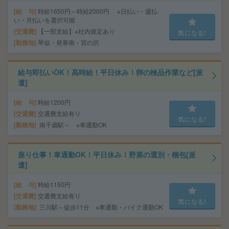
給 与
時給1650円～時給2000円 ※日払い・週払
い・月払いを選択可能
交通費
【一部支給】※社内規定あり
気になる!
勤務地
琴似・発寒南・宮の沢
給与即払いOK！高時給！平日休み！卵の検品作業など[派
遣]
給 与
時給1200円
交通費
交通費支給有り
気になる!
勤務地
南千歳駅～ ※車通勤OK
座り仕事！車通勤OK！平日休み！野菜の選別・梱包[派
遣]
給 与
時給1150円
交通費
交通費支給有り
気になる!
勤務地
三川駅～徒歩11分 ※車通勤・バイク通勤OK