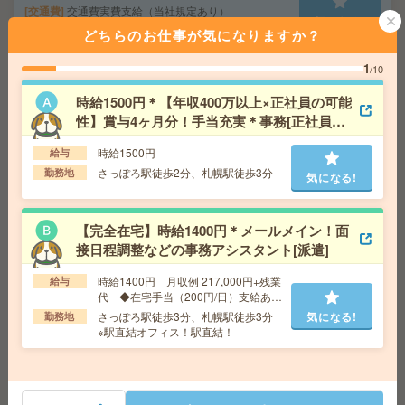
交通費
交通費実費支給（当社規定あり）
気になる!
勤務地
札幌市営東西線 白石駅 徒歩3分
どちらのお仕事が気になりますか？
1
/10
座り仕事！給与即払いOK！高時給！フォークリフト作業
時給1500円＊【年収400万以上×正社員の可能
[派遣]
性】賞与4ヶ月分！手当充実＊事務[正社員へ
給 与
時給1400円
の紹介予定派遣]
時給1500円
給与
交通費
交通費支給有り
気になる!
さっぽろ駅徒歩2分、札幌駅徒歩3分
勤務地
勤務地
長都駅～ ※車通勤・バイク通勤OK
気になる!
＼週1～＆時短もOK／図書館、新規書籍の情報を入力す
【完全在宅】時給1400円＊メールメイン！面
るだけ！WワークOK[派遣]
接日程調整などの事務アシスタント[派遣]
時給1400円 月収例 217,000円+残業
給与
給 与
時給1800円
代 ◆在宅手当（200円/日）支給あり
交通費
交通費込
♪
さっぽろ駅徒歩3分、札幌駅徒歩3分
気になる!
勤務地
気になる!
勤務地
札幌駅/さっぽろ駅/大通り駅より徒歩5分、西1
※駅直結オフィス！駅直結！
1丁目、すすきの駅より徒歩10分
【未経験OK！電話なし】4ケタの数字データ入力#1日3h