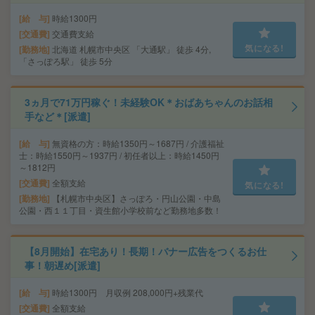
給 与
時給1300円
交通費
交通費支給
気になる!
勤務地
北海道 札幌市中央区 「大通駅」 徒歩 4分,
「さっぽろ駅」 徒歩 5分
3ヵ月で71万円稼ぐ！未経験OK＊おばあちゃんのお話相
手など＊[派遣]
給 与
無資格の方：時給1350円～1687円 / 介護福祉
士：時給1550円～1937円 / 初任者以上：時給1450円
～1812円
交通費
全額支給
気になる!
勤務地
【札幌市中央区】さっぽろ・円山公園・中島
公園・西１１丁目・資生館小学校前など勤務地多数！
【8月開始】在宅あり！長期！バナー広告をつくるお仕
事！朝遅め[派遣]
給 与
時給1300円 月収例 208,000円+残業代
交通費
全額支給