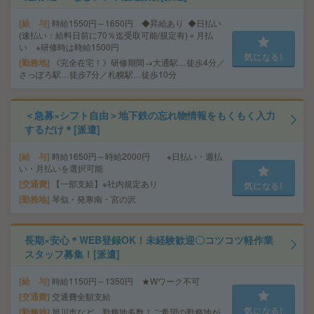
給 与
時給1550円～1650円 ◆昇給あり ◆日払い
(速払い：給料日前に70％迄受取可能/規定有)＋月払
い ※研修時は時給1500円
気になる!
勤務地
《完全在宅！》研修期間→大通駅…徒歩4分／
さっぽろ駅…徒歩7分／札幌駅…徒歩10分
＜急募×シフト自由＞地下鉄の忘れ物情報をもくもく入力
するだけ＊[派遣]
給 与
時給1650円～時給2000円 ※日払い・週払
い・月払いを選択可能
交通費
【一部支給】※社内規定あり
気になる!
勤務地
琴似・発寒南・宮の沢
長期×安心＊WEB登録OK！未経験歓迎〇コツコツ軽作業
スタッフ募集！[派遣]
給 与
時給1150円～1350円 ★Wワーク不可
交通費
交通費全額支給
気になる!
勤務地
旭川市など…勤務地多数！ご希望の勤務地が