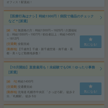
オフィス！駅直結！
【医療行為はナシ】時給1300円！病院で備品のチェック
など＊[派遣]
給 与
無資格の方：時給1300円～1625円 / 介護福祉
士：時給1550円～1937円 / 初任者以上：時給1450円
～1812円
交通費
全額支給
気になる!
勤務地
【千歳市】千歳・新千歳空港・南千歳・長
都・美々など勤務地多数！
【10月開始】直接雇用も！未経験でもOK！ゆったり事務
[派遣]
給 与
時給1400円
交通費
交通費支給
気になる!
勤務地
北海道 札幌市中央区 「さっぽろ駅」 徒歩 2
分,「札幌駅」 徒歩 5分