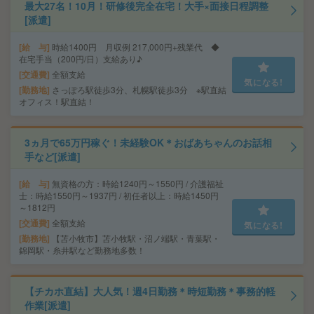
最大27名！10月！研修後完全在宅！大手×面接日程調整
[派遣]
給 与
時給1400円 月収例 217,000円+残業代 ◆
在宅手当（200円/日）支給あり♪
交通費
全額支給
気になる!
勤務地
さっぽろ駅徒歩3分、札幌駅徒歩3分 ※駅直結
オフィス！駅直結！
3ヵ月で65万円稼ぐ！未経験OK＊おばあちゃんのお話相
手など[派遣]
給 与
無資格の方：時給1240円～1550円 / 介護福祉
士：時給1550円～1937円 / 初任者以上：時給1450円
～1812円
交通費
全額支給
気になる!
勤務地
【苫小牧市】苫小牧駅・沼ノ端駅・青葉駅・
錦岡駅・糸井駅など勤務地多数！
【チカホ直結】大人気！週4日勤務＊時短勤務＊事務的軽
作業[派遣]