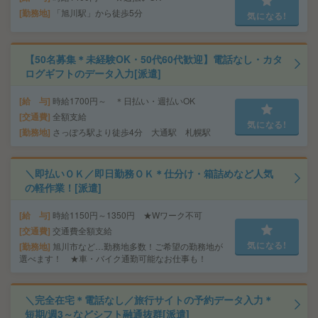
勤務地
「旭川駅」から徒歩5分
気になる!
【50名募集＊未経験OK・50代60代歓迎】電話なし・カタ
ログギフトのデータ入力[派遣]
給 与
時給1700円～ ＊日払い・週払いOK
交通費
全額支給
気になる!
勤務地
さっぽろ駅より徒歩4分 大通駅 札幌駅
＼即払いＯＫ／即日勤務ＯＫ＊仕分け・箱詰めなど人気
の軽作業！[派遣]
給 与
時給1150円～1350円 ★Wワーク不可
交通費
交通費全額支給
気になる!
勤務地
旭川市など…勤務地多数！ご希望の勤務地が
選べます！ ★車・バイク通勤可能なお仕事も！
＼完全在宅＊電話なし／旅行サイトの予約データ入力＊
短期/週3～などシフト融通抜群[派遣]