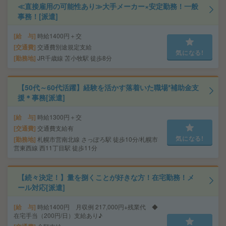
≪直接雇用の可能性あり≫大手メーカー×安定勤務！一般
事務！[派遣]
給 与
時給1400円＋交
交通費
交通費別途規定支給
気になる!
勤務地
JR千歳線 苫小牧駅 徒歩8分
【50代～60代活躍】経験を活かす落着いた職場*補助金支
援＊事務[派遣]
給 与
時給1300円＋交
交通費
交通費支給有
気になる!
勤務地
札幌市営南北線 さっぽろ駅 徒歩10分/札幌市
営東西線 西11丁目駅 徒歩11分
【続々決定！】量を捌くことが好きな方！在宅勤務！メ
ール対応[派遣]
給 与
時給1400円 月収例 217,000円+残業代 ◆
在宅手当（200円/日）支給あり♪