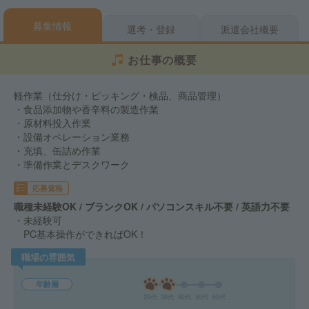
募集情報
選考・登録
派遣会社概要
お仕事の概要
軽作業（仕分け・ピッキング・検品、商品管理）
・食品添加物や香辛料の製造作業
・原材料投入作業
・設備オペレーション業務
・充填、缶詰め作業
・準備作業とデスクワーク
応募資格
職種未経験OK / ブランクOK / パソコンスキル不要 / 英語力不要
・未経験可
PC基本操作ができればOK！
職場の雰囲気
年齢層
20代
30代
40代
50代
60代