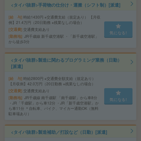
<タイパ抜群>手荷物の仕分け・運搬（シフト制）[派遣]
給 与
時給1430円 ※交通費支給（規定あり） 【月収
例】21.4万円（20日勤務 ※残業なしの場合）
交通費
交通費支給あり
気になる!
勤務地
JR千歳線 新千歳空港駅 ・「新千歳空港駅」
から徒歩3分
<タイパ抜群>製造に関わるプログラミング業務（日勤）
[派遣]
給 与
時給2800円 ※交通費全額支給（規定あり）
【月収例】42.0万円（20日勤務 ※残業なしの場合）
交通費
交通費支給あり
勤務地
JR千歳線 南千歳駅 「南千歳駅」から車8分
気になる!
・JR「千歳駅」から車12分 ・JR「新千歳空港駅」か
ら車11分 ＊自転車、バイク、マイカー通勤OK（無料
駐車場あり）
<タイパ抜群>製造補助／打設など（日勤）[派遣]