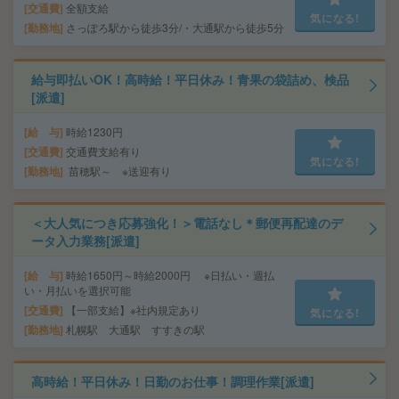
交通費
全額支給
気になる!
勤務地
さっぽろ駅から徒歩3分/・大通駅から徒歩5分
給与即払いOK！高時給！平日休み！青果の袋詰め、検品
[派遣]
給 与
時給1230円
交通費
交通費支給有り
気になる!
勤務地
苗穂駅～ ※送迎有り
＜大人気につき応募強化！＞電話なし＊郵便再配達のデ
ータ入力業務[派遣]
給 与
時給1650円～時給2000円 ※日払い・週払
い・月払いを選択可能
交通費
【一部支給】※社内規定あり
気になる!
勤務地
札幌駅 大通駅 すすきの駅
高時給！平日休み！日勤のお仕事！調理作業[派遣]