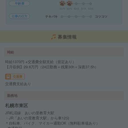
年齢層
20代
30代
40代
50代
60代
仕事の仕方
テキパキ
コツコツ
募集情報
時給
時給1370円 ※交通費全額支給（規定あり）
【月収例】29.6万円（24日勤務＋残業30h＋深夜37.5h）
交通費
交通費支給あり
勤務地
札幌市東区
JR札沼線 あいの里教育大駅
・JR「あいの里教育大駅」から車12分
＊自転車、バイク、マイカー通勤OK（無料駐車場あり）