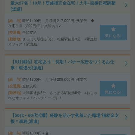
最大27名！10月！研修後完全在宅！大手×面接日程調整
[派遣]
給 与
時給1400円 月収例 217,000円+残業代 ◆
在宅手当（200円/日）支給あり♪
交通費
全額支給
気になる!
勤務地
さっぽろ駅徒歩3分、札幌駅徒歩3分 ※駅直結
オフィス！駅直結！
【8月開始】在宅あり！長期！バナー広告をつくるお仕
事！朝遅め[派遣]
給 与
時給1300円 月収例 208,000円+残業代
交通費
全額支給
気になる!
勤務地
大通駅徒歩5分、さっぽろ駅徒歩8分 ※おしゃ
れなオフィス！ベンチャーです！
【50代～60代活躍】経験を活かす落着いた職場*補助金支
援＊事務[派遣]
給 与
時給1300円＋交