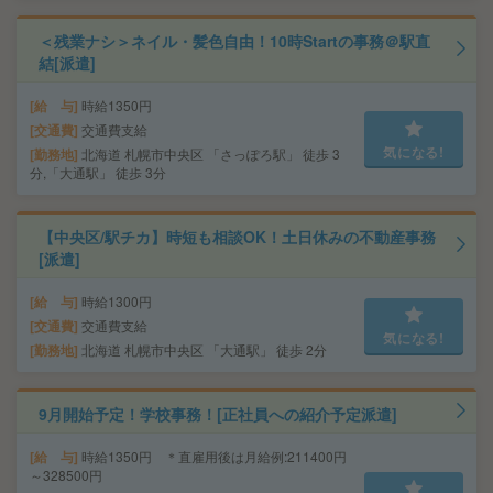
＜残業ナシ＞ネイル・髪色自由！10時Startの事務＠駅直
結[派遣]
給 与
時給1350円
交通費
交通費支給
気になる!
勤務地
北海道 札幌市中央区 「さっぽろ駅」 徒歩 3
分,「大通駅」 徒歩 3分
【中央区/駅チカ】時短も相談OK！土日休みの不動産事務
[派遣]
給 与
時給1300円
交通費
交通費支給
気になる!
勤務地
北海道 札幌市中央区 「大通駅」 徒歩 2分
9月開始予定！学校事務！[正社員への紹介予定派遣]
給 与
時給1350円 ＊直雇用後は月給例:211400円
～328500円