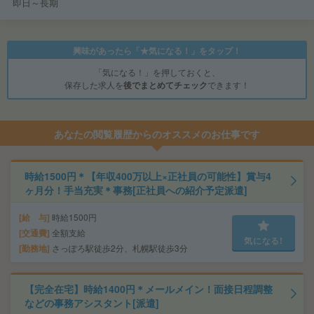
即日～長期
興味があったら「★気になる！」をタップ！
「気になる！」を押しておくと、
保存した求人を
後でまとめてチェック
できます！
あなたの閲覧履歴からのオススメのお仕事です
時給1500円＊【年収400万以上×正社員の可能性】賞与4
ヶ月分！手当充実＊事務[正社員への紹介予定派遣]
給 与
時給1500円
交通費
全額支給
気になる!
勤務地
さっぽろ駅徒歩2分、札幌駅徒歩3分
【完全在宅】時給1400円＊メールメイン！面接日程調整
などの事務アシスタント[派遣]