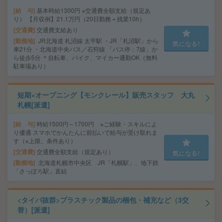
給 与
基本時給1300円 ※交通費全額支給（規定あ
り） 【月収例】21.1万円（20日勤務＋残業10h）
交通費
交通費支給あり
勤務地
JR北海道 札沼線 太平駅 ・JR「札沼駅」から
気になる!
車21分 ・北海道中央バス／石狩線 「バス停：7線」か
ら徒歩5分 ＊自転車、バイク、マイカー通勤OK（無料
駐車場あり）
短期×オープニング【モンクレール】販売スタッフ 大丸
札幌[派遣]
給 与
時給1500円～1700円 ※ご経験・スキルによ
り優遇 スマホでかんたんに前払いで給与が受け取れま
す（※上限、条件あり）
交通費
交通費全額支給（規定あり）
気になる!
勤務地
北海道札幌市中央区 JR「札幌駅」、地下鉄
「さっぽろ駅」直結
<タイパ抜群>プラスチック製品の梱包・補充など（3交
替）[派遣]