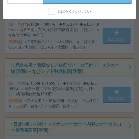
【在宅勤務OK＆電話ナシ】応募はがきのデータ入力＊短
しばらく表示しない
期/週3日～シフト融通抜群！[派遣]
給 与
時給1620～1800円 ◆昇給あり ◆日払い(速
払い：給料日前に70％迄受取可能/規定有)＋月払い ※
研修時は時給1500円
気になる!
勤務地
《在宅勤務OK！》出社の際は、さっぽろ駅…
徒歩1分／札幌駅…徒歩4分／大通駅…徒歩7分
＼完全在宅＊電話なし／旅行サイトの予約データ入力＊
短期/週3～などシフト融通抜群[派遣]
給 与
時給1550円～1650円 ◆昇給あり ◆日払い
(速払い：給料日前に70％迄受取可能/規定有)＋月払
い ※研修時は時給1500円
気になる!
勤務地
《完全在宅！》研修期間→大通駅…徒歩4分／
さっぽろ駅…徒歩7分／札幌駅…徒歩10分
1日3h×週1～OK＊マイナンバーカード内容のデータ入力
＊履歴書不要[派遣]