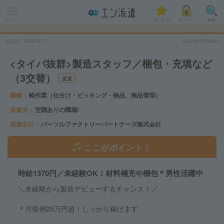
メニュー
気になる!
ログイン
検索
掲載日
2026
/
08
/
07
No.A44-004484r1
<タイパ抜群>製造スタッフ／梱包・充填など
（3交替）
派遣
職種
軽作業（仕分け・ピッキング・検品、商品管理）
派遣先
空調ありの職場!
派遣会社
パーソルファクトリーパートナーズ株式会社
ここがポイント！
時給1370円／未経験OK！材料補充や梱包＊男性活躍中
＼未経験から製造デビューするチャンス！／
＊月収例29万円超！しっかり稼げます