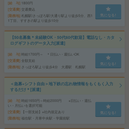
給 与
1800円
交通費
交通費込
気になる!
勤務地
札幌駅/さっぽろ駅/大通り駅より徒歩5分、西1
1丁目、すすきの駅より徒歩10分
【50名募集＊未経験OK・50代60代歓迎】電話なし・カタ
ログギフトのデータ入力[派遣]
給 与
時給1700円～ ＊日払い・週払いOK
交通費
全額支給
気になる!
勤務地
さっぽろ駅より徒歩4分 大通駅 札幌駅
＜急募×シフト自由＞地下鉄の忘れ物情報をもくもく入力
するだけ＊[派遣]
給 与
時給1650円～時給2000円 ※日払い・週払
い・月払いを選択可能
交通費
【一部支給】※社内規定あり
気になる!
勤務地
福住駅・月寒中央駅・学園前駅