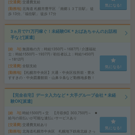
交通費
交通費支給
気になる!
勤務地
北海道 札幌市豊平区 「南郷１３丁目駅」 徒
歩 13分,「福住駅」 徒歩 17分
3ヵ月で71万円稼ぐ！未経験OK＊おばあちゃんのお話相
手など[派遣]
給 与
無資格の方：時給1350円～1687円 / 介護福祉
士：時給1550円～1937円 / 初任者以上：時給1450円
～1812円
交通費
全額支給
気になる!
勤務地
【札幌市中央区】大通・中央区役所前・豊水
すすきの・中央図書館前・山鼻９条など勤務地多数！
【完全在宅】データ入力など＊大手グループ会社＊未経
験OK[派遣]
給 与
時給1500円＋交 【月収例】303,750円～ ■
給与の前払いが可能な速払いサービスあり
交通費
交通費支給あり
気になる!
勤務地
北海道札幌市中央区 札幌地下鉄南北線 さっ