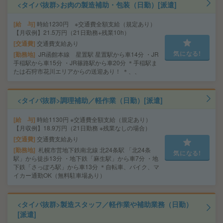
<タイパ抜群>お肉の製造補助・包装（日勤）[派遣]
給 与
時給1230円 ※交通費全額支給（規定あり）
【月収例】21.5万円（21日勤務+残業10h）
交通費
交通費支給あり
気になる!
勤務地
JR函館本線 星置駅 星置駅から車14分 ・JR
手稲駅から車15分 ・JR篠路駅から車20分 ＊手稲駅ま
たは石狩市花川エリアからの送迎あり！ ＊、、
<タイパ抜群>調理補助／軽作業（日勤）[派遣]
給 与
時給1130円 ※交通費全額支給（規定あり）
【月収例】18.9万円（21日勤務 ※残業なしの場合）
交通費
交通費支給あり
勤務地
札幌市営地下鉄南北線 北24条駅 「北24条
気になる!
駅」から徒歩13分 ・地下鉄「麻生駅」から車7分 ・地
下鉄「さっぽろ駅」から車13分 ＊自転車、バイク、マ
イカー通勤OK（無料駐車場あり）
<タイパ抜群>製造スタッフ／軽作業や補助業務（日勤）
[派遣]