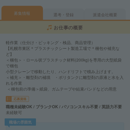
募集情報
選考・登録
派遣会社概要
お仕事の概要
軽作業（仕分け・ピッキング・検品、商品管理）
【札幌市東区＊プラスチックシート製造工場で＊梱包や補充な
ど】
＜梱包＞・ロール状プラスチック材料(200kg)を専用の大型紙袋
で梱包
小型クレーンで移動したり、ハンドリフトで積み上げます。
＜補充＞・離型剤の補填 ・ポリタンクに離型剤の原液と水を入
れる作業
＜梱包前の準備＞紙袋、ガムテープや結束バンドなどの用意
応募資格
職種未経験OK / ブランクOK / パソコンスキル不要 / 英語力不要
未経験可
職場の雰囲気