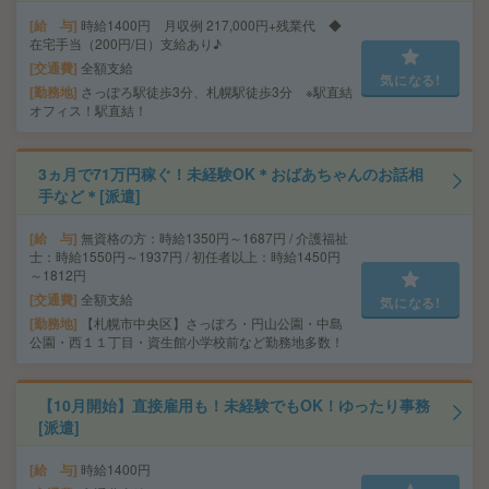
給 与
時給1400円 月収例 217,000円+残業代 ◆
在宅手当（200円/日）支給あり♪
交通費
全額支給
気になる!
勤務地
さっぽろ駅徒歩3分、札幌駅徒歩3分 ※駅直結
オフィス！駅直結！
3ヵ月で71万円稼ぐ！未経験OK＊おばあちゃんのお話相
手など＊[派遣]
給 与
無資格の方：時給1350円～1687円 / 介護福祉
士：時給1550円～1937円 / 初任者以上：時給1450円
～1812円
交通費
全額支給
気になる!
勤務地
【札幌市中央区】さっぽろ・円山公園・中島
公園・西１１丁目・資生館小学校前など勤務地多数！
【10月開始】直接雇用も！未経験でもOK！ゆったり事務
[派遣]
給 与
時給1400円