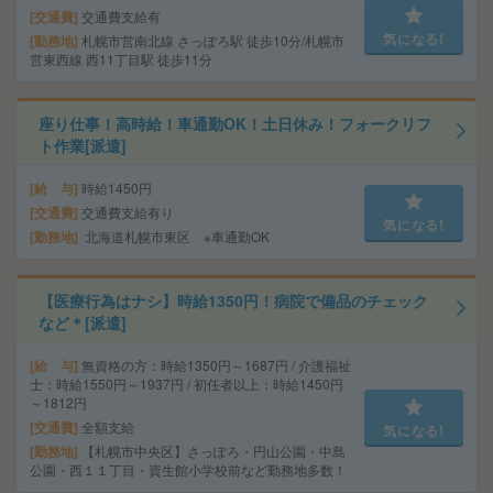
交通費
交通費支給有
気になる!
勤務地
札幌市営南北線 さっぽろ駅 徒歩10分/札幌市
営東西線 西11丁目駅 徒歩11分
座り仕事！高時給！車通勤OK！土日休み！フォークリフ
ト作業[派遣]
給 与
時給1450円
交通費
交通費支給有り
気になる!
勤務地
北海道札幌市東区 ※車通勤OK
【医療行為はナシ】時給1350円！病院で備品のチェック
など＊[派遣]
給 与
無資格の方：時給1350円～1687円 / 介護福祉
士：時給1550円～1937円 / 初任者以上：時給1450円
～1812円
交通費
全額支給
気になる!
勤務地
【札幌市中央区】さっぽろ・円山公園・中島
公園・西１１丁目・資生館小学校前など勤務地多数！