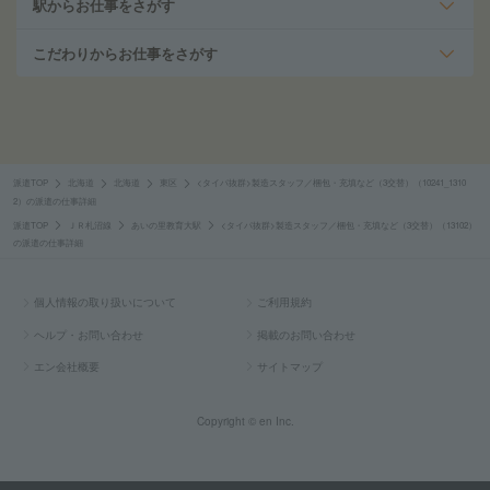
駅からお仕事をさがす
こだわりからお仕事をさがす
派遣TOP
北海道
北海道
東区
<タイパ抜群>製造スタッフ／梱包・充填など（3交替）（10241_1310
2）の派遣の仕事詳細
派遣TOP
ＪＲ札沼線
あいの里教育大駅
<タイパ抜群>製造スタッフ／梱包・充填など（3交替）（13102）
の派遣の仕事詳細
個人情報の取り扱いについて
ご利用規約
ヘルプ・お問い合わせ
掲載のお問い合わせ
エン会社概要
サイトマップ
Copyright © en Inc.