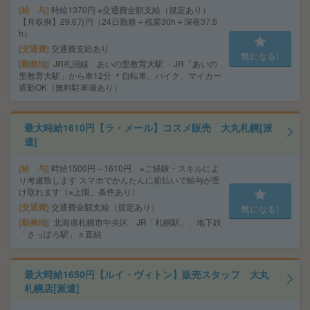
給 与
時給1370円 ※交通費全額支給（規定あり）
【月収例】29.6万円（24日勤務＋残業30h＋深夜37.5
h）
交通費
交通費支給あり
気になる!
勤務地
JR札沼線 あいの里教育大駅 ・JR「あいの
里教育大駅」から車12分 ＊自転車、バイク、マイカー
通勤OK（無料駐車場あり）
最大時給1610円【ラ・メール】コスメ販売 大丸札幌[派
遣]
給 与
時給1500円～1610円 ※ご経験・スキルによ
り考慮致します スマホでかんたんに前払いで給与が受
け取れます（※上限、条件あり）
交通費
交通費全額支給（規定あり）
気になる!
勤務地
北海道札幌市中央区 JR「札幌駅」、地下鉄
「さっぽろ駅」ｓ直結
最大時給1650円【ルイ・ヴィトン】販売スタッフ 大丸
札幌店[派遣]