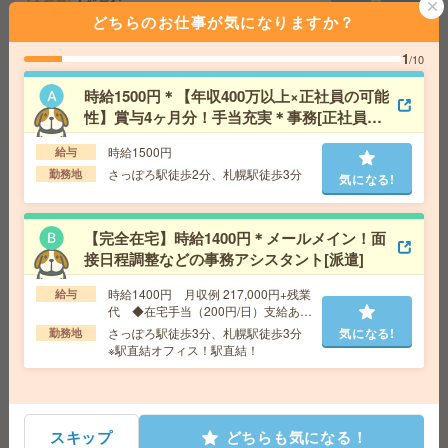
気になる!
勤務地
札幌駅/さっぽろ駅/大通り駅より徒歩5分、西1
どちらのお仕事が気になりますか？
1丁目、すすきの駅より徒歩10分
1
/10
車通勤OK！平日休み！日勤のお仕事！フォークリフト作
時給1500円＊【年収400万以上×正社員の可能
業[派遣]
性】賞与4ヶ月分！手当充実＊事務[正社員へ
の紹介予定派遣]
時給1500円
給与
給 与
時給1500円
さっぽろ駅徒歩2分、札幌駅徒歩3分
勤務地
交通費
交通費支給有り
気になる!
気になる!
勤務地
あいの里公園駅～車12分 ※車通勤OK
【完全在宅】時給1400円＊メールメイン！面
【未経験OK！電話なし】4ケタの数字データ入力#1日3h
接日程調整などの事務アシスタント[派遣]
～OK#週2～[派遣]
時給1400円 月収例 217,000円+残業
給与
代 ◆在宅手当（200円/日）支給あり
給 与
時給1700円～時給1800円 ◆昇給あり ◆日
♪
払い(速払い：給料日前に70％まで受取可能/規定有)＋
さっぽろ駅徒歩3分、札幌駅徒歩3分
気になる!
勤務地
月払い
※駅直結オフィス！駅直結！
交通費
交通費全額支給
気になる!
勤務地
「さっぽろ駅」徒歩1分、「札幌駅」徒歩4
分、「大通駅」徒歩7分
スキップ
どちらも気になる！