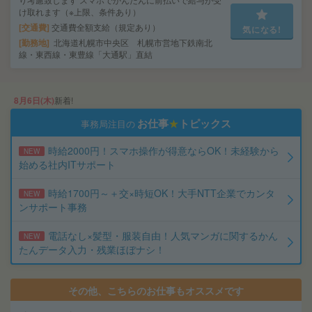
け取れます（※上限、条件あり）
交通費
交通費全額支給（規定あり）
気になる!
勤務地
北海道札幌市中央区 札幌市営地下鉄南北
線・東西線・東豊線「大通駅」直結
8月6日(木)
新着!
お仕事
★
トピックス
事務局注目の
時給2000円！スマホ操作が得意ならOK！未経験から
NEW
始める社内ITサポート
時給1700円～＋交×時短OK！大手NTT企業でカンタ
NEW
ンサポート事務
電話なし×髪型・服装自由！人気マンガに関するかん
NEW
たんデータ入力・残業ほぼナシ！
その他、こちらのお仕事もオススメです