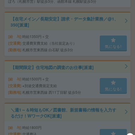
ぽろ（札幌市営）駅徒歩3分、函館本線 札幌駅徒歩3分
【在宅メイン／長期安定】請求・データ集計業務／@1、
350[派遣]
給 与
時給1350円＋交
交通費
交通費実費支給（当社規定あり）
気になる!
勤務地
札幌市営東西線 白石駅 徒歩3分
【期間限定】住宅地図の調査のお仕事[派遣]
給 与
時給1500円＋交
交通費
※別途交通費規定支給
気になる!
勤務地
札幌市営東西線 西11丁目駅 徒歩5分
＼週1～＆時短もOK／図書館、新規書籍の情報を入力す
るだけ！WワークOK[派遣]
給 与
時給1800円
交通費
交通費込