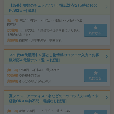
【急募】書類のチェックだけ！/電話対応なし/時給1650
円/週2日～[派遣]
給 与
時給1650円~ ※日払い・週払い・月払いを選
択可能
交通費
【一部支給】＊勤務地や仕事内容により異な
気になる!
る場合があります
勤務地
福住駅・月寒中央駅・学園前駅
＜50代60代活躍中＞落とし物情報のコツコツ入力＊お客
様対応＆電話ナシ！週3～[派遣]
給 与
1500円 ※日払い・週払いOK
交通費
交通費全額支給
気になる!
勤務地
さっぽろ駅から徒歩3分
夏フェス！アーティスト名などのコツコツ入力30名＊未
経験OK＆年齢不問！電話なし[派遣]
給 与
時給1700円～ ＊日払い・週払いOK