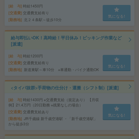
給 与
時給1450円
交通費
交通費支給有り
気になる!
勤務地
北２４条駅～徒歩10分
給与即払いOK！高時給！平日休み！ピッキング作業など
[派遣]
給 与
時給1200円
交通費
交通費支給有り
気になる!
勤務地
新道東駅～車10分 ※車通勤・バイク通勤OK
<タイパ抜群>手荷物の仕分け・運搬（シフト制）[派遣]
給 与
時給1430円 ※交通費支給（規定あり） 【月収
例】21.4万円（20日勤務 ※残業なしの場合）
交通費
交通費支給あり
気になる!
勤務地
JR千歳線 新千歳空港駅 ・「新千歳空港駅」
から徒歩3分