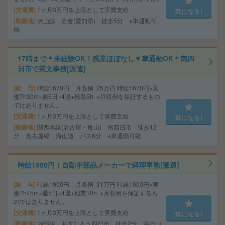
交通費
1ヶ月3万円を上限として実費支給
気になる!
勤務地
犬山線 岩倉(愛知県) 徒歩5分 ※車通勤可
能
17時まで＊未経験OK！残業ほぼなし▼車通勤OK＊南四
日市で英文事務[派遣]
給 与
時給1670円 月収例 25万円 時給1670円×実
働7h30m×週5日×4週+残業5h ※月収例を保証するもの
ではありません。
交通費
1ヶ月3万円を上限として実費支給
気になる!
勤務地
関西本線(名古屋－亀山) 南四日市 徒歩12
分 名古屋線 海山道 バス6分 ※車通勤可能
時給1900円！自動車部品メーカーで経理事務[派遣]
給 与
時給1900円 月収例 31万円 時給1900円×実
働7h45m×週5日×4週+残業10h ※月収例を保証するも
のではありません。
交通費
1ヶ月3万円を上限として実費支給
気になる!
勤務地
内部線 あすなろう四日市 徒歩2分 湯の山