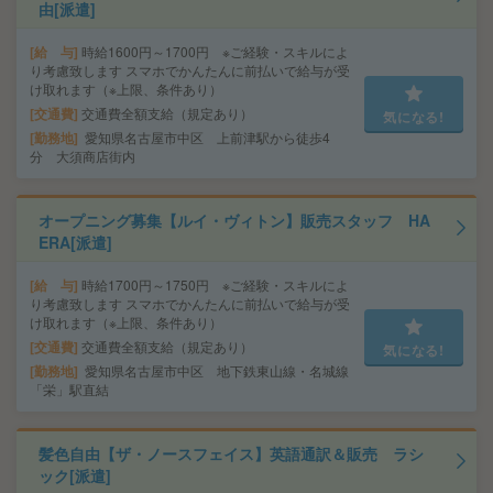
由[派遣]
給 与
時給1600円～1700円 ※ご経験・スキルによ
り考慮致します スマホでかんたんに前払いで給与が受
け取れます（※上限、条件あり）
交通費
交通費全額支給（規定あり）
気になる!
勤務地
愛知県名古屋市中区 上前津駅から徒歩4
分 大須商店街内
オープニング募集【ルイ・ヴィトン】販売スタッフ HA
ERA[派遣]
給 与
時給1700円～1750円 ※ご経験・スキルによ
り考慮致します スマホでかんたんに前払いで給与が受
け取れます（※上限、条件あり）
交通費
交通費全額支給（規定あり）
気になる!
勤務地
愛知県名古屋市中区 地下鉄東山線・名城線
「栄」駅直結
髪色自由【ザ・ノースフェイス】英語通訳＆販売 ラシ
ック[派遣]