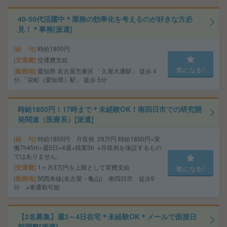
40-50代活躍中＊業務の効率化を考えるのが好きな方必
見！＊事務[派遣]
給 与
時給1800円
交通費
交通費支給
気になる!
勤務地
愛知県 名古屋市東区 「久屋大通駅」 徒歩 4
分,「栄町（愛知県）駅」 徒歩 5分
時給1850円！17時まで＊未経験OK！南四日市での研究開
発関連（医療系）[派遣]
給 与
時給1850円 月収例 29万円 時給1850円×実
働7h45m×週5日×4週+残業5h ※月収例を保証するもの
ではありません。
交通費
1ヶ月3万円を上限として実費支給
気になる!
勤務地
関西本線(名古屋－亀山) 南四日市 徒歩9
分 ※車通勤可能
【2名募集】週3～4日在宅＊未経験OK＊メールで面接日
程調整[派遣]