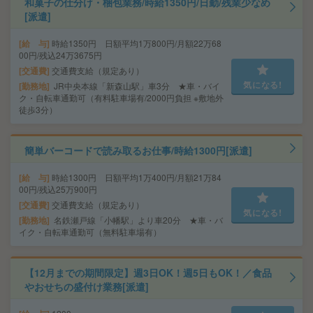
和菓子の仕分け・梱包業務/時給1350円/日勤/残業少なめ
[派遣]
給 与
時給1350円 日額平均1万800円/月額22万68
00円/残込24万3675円
交通費
交通費支給（規定あり）
気になる!
勤務地
JR中央本線「新森山駅」車3分 ★車・バイ
ク・自転車通勤可（有料駐車場有/2000円負担 ※敷地外
徒歩3分）
簡単バーコードで読み取るお仕事/時給1300円[派遣]
給 与
時給1300円 日額平均1万400円/月額21万84
00円/残込25万900円
交通費
交通費支給（規定あり）
気になる!
勤務地
名鉄瀬戸線「小幡駅」より車20分 ★車・バ
イク・自転車通勤可（無料駐車場有）
【12月までの期間限定】週3日OK！週5日もOK！／食品
やおせちの盛付け業務[派遣]