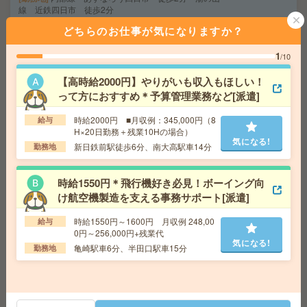
線 近鉄四日市 徒歩2分
どちらのお仕事が気になりますか？
週4日＊10-15時の時短勤務！時給1500円以上！非営利団
1
/10
体で事務アシスタント[派遣]
【高時給2000円】やりがいも収入もほしい！
給 与
時給1500円～1600円＋交 【月収例】120,0
って方におすすめ＊予算管理業務など[派遣]
00円～ ■給与の前払いが可能な速払いサービスあり
交通費
交通費支給あり
時給2000円 ■月収例：345,000円（8
給与
気になる!
勤務地
愛知県名古屋市中区 中央本線（東海） 金山
H×20日勤務＋残業10Hの場合）
気になる!
（愛知）駅徒歩6分
新日鉄前駅徒歩6分、南大高駅車14分
勤務地
時給1550円＊飛行機好き必見！ボーイング向
給与即払いOK！高時給！土日休み！粉類の袋詰め作業[派
遣]
け航空機製造を支える事務サポート[派遣]
時給1550円～1600円 月収例 248,00
給与
給 与
時給1500円 【月収例】240000円以上
0円～256,000円+残業代
交通費
交通費支給有り
気になる!
気になる!
亀崎駅車6分、半田口駅車15分
勤務地
勤務地
朝倉駅～車5分 ※車通勤・バイク通勤OK
高時給！車通勤OK！平日休み！検査・箱詰め・運搬[派