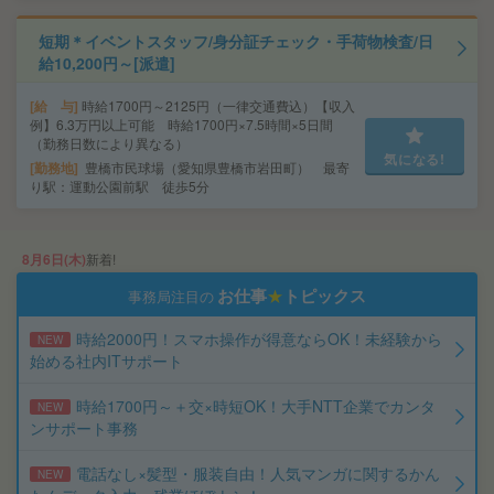
短期＊イベントスタッフ/身分証チェック・手荷物検査/日
給10,200円～[派遣]
給 与
時給1700円～2125円（一律交通費込）【収入
例】6.3万円以上可能 時給1700円×7.5時間×5日間
（勤務日数により異なる）
気になる!
勤務地
豊橋市民球場（愛知県豊橋市岩田町） 最寄
り駅：運動公園前駅 徒歩5分
8月6日(木)
新着!
お仕事
★
トピックス
事務局注目の
時給2000円！スマホ操作が得意ならOK！未経験から
NEW
始める社内ITサポート
時給1700円～＋交×時短OK！大手NTT企業でカンタ
NEW
ンサポート事務
電話なし×髪型・服装自由！人気マンガに関するかん
NEW