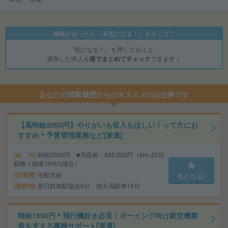
興味があったら「★気になる！」をタップ！
「気になる！」を押しておくと、
保存した求人を
後でまとめてチェック
できます！
あなたの閲覧履歴からのオススメのお仕事です
【高時給2000円】やりがいも収入もほしい！って方にお
すすめ＊予算管理業務など[派遣]
給 与
時給2000円 ■月収例：345,000円（8H×20日
勤務＋残業10Hの場合）
交通費
全額支給
気になる!
勤務地
新日鉄前駅徒歩6分、南大高駅車14分
時給1550円＊飛行機好き必見！ボーイング向け航空機製
造を支える事務サポート[派遣]