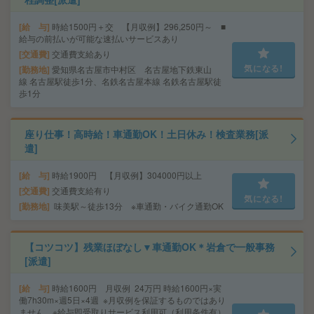
給 与
時給1500円＋交 【月収例】296,250円～ ■
給与の前払いが可能な速払いサービスあり
交通費
交通費支給あり
気になる!
勤務地
愛知県名古屋市中村区 名古屋地下鉄東山
線 名古屋駅徒歩1分、名鉄名古屋本線 名鉄名古屋駅徒
歩1分
座り仕事！高時給！車通勤OK！土日休み！検査業務[派
遣]
給 与
時給1900円 【月収例】304000円以上
交通費
交通費支給有り
気になる!
勤務地
味美駅～徒歩13分 ※車通勤・バイク通勤OK
【コツコツ】残業ほぼなし▼車通勤OK＊岩倉で一般事務
[派遣]
給 与
時給1600円 月収例 24万円 時給1600円×実
働7h30m×週5日×4週 ※月収例を保証するものではあり
ません。※給与即受取りサービス利用可（利用条件有）