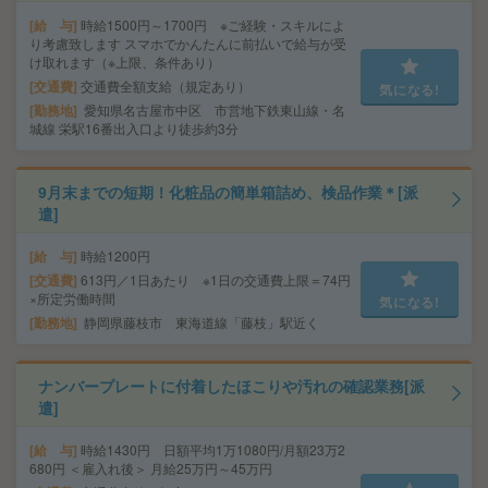
給 与
時給1500円～1700円 ※ご経験・スキルによ
り考慮致します スマホでかんたんに前払いで給与が受
け取れます（※上限、条件あり）
交通費
交通費全額支給（規定あり）
気になる!
勤務地
愛知県名古屋市中区 市営地下鉄東山線・名
城線 栄駅16番出入口より徒歩約3分
9月末までの短期！化粧品の簡単箱詰め、検品作業＊[派
遣]
給 与
時給1200円
交通費
613円／1日あたり ※1日の交通費上限＝74円
×所定労働時間
気になる!
勤務地
静岡県藤枝市 東海道線「藤枝」駅近く
ナンバープレートに付着したほこりや汚れの確認業務[派
遣]
給 与
時給1430円 日額平均1万1080円/月額23万2
680円 ＜雇入れ後＞ 月給25万円～45万円