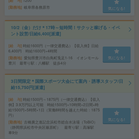
給 与
1200
勤務地
岐阜県各務原市
気になる!
10/2（金）だけ＊17時～短時間！サクッと稼げる・イベ
ント設営/日給6,400[派遣]
給 与
時給1600円（一律交通費込）【収入例】日給
6,400円 時給1600円×4時間
勤務地
愛知県豊川市白鳥町兎足1-16 イオンモール
気になる!
豊川 最寄り駅：八幡駅 徒歩4分
3日間限定＊国際スポーツ大会にて案内・誘導スタッフ/日
給15,750円[派遣]
給 与
時給1500円～1875円（一律交通費込）【収入
例】3.9万円以上可能 時給1500円×10時間×2日間+時
給1500円×5時間×1日（実働8時間を越えた時給：1875
円）
気になる!
勤務地
古橋廣之進記念浜松市総合水泳場（ToBiO）
（静岡県浜松市中央区篠原町） 最寄り駅：高塚駅
車9分