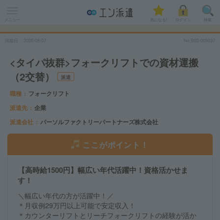
メニュー
気になる!
ログイン
検索
掲載日
2026
/
08
/
07
No.B02-005037
<タイパ抜群>フォークリフトでの資材運搬
（2交替）
派遣
職種
フォークリフト
派遣先
企業
派遣会社
パーソルファクトリーパートナーズ株式会社
ここがポイント！
【高時給1500円】幅広い年代活躍中！資格活かせま
す！
＼幅広い年代の方が活躍中！／
＊月収例29万円以上可能で安定収入！
＊カウンターリフトとリーチフォークリフトの経験が活か