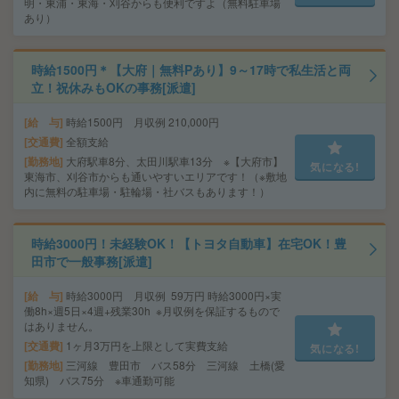
明・東浦・東海・刈谷からも便利ですよ（無料駐車場
あり）
時給1500円＊【大府｜無料Pあり】9～17時で私生活と両
立！祝休みもOKの事務[派遣]
給 与
時給1500円 月収例 210,000円
交通費
全額支給
勤務地
大府駅車8分、太田川駅車13分 ※【大府市】
気になる!
東海市、刈谷市からも通いやすいエリアです！（※敷地
内に無料の駐車場・駐輪場・社バスもあります！）
時給3000円！未経験OK！【トヨタ自動車】在宅OK！豊
田市で一般事務[派遣]
給 与
時給3000円 月収例 59万円 時給3000円×実
働8h×週5日×4週+残業30h ※月収例を保証するもので
はありません。
交通費
1ヶ月3万円を上限として実費支給
気になる!
勤務地
三河線 豊田市 バス58分 三河線 土橋(愛
知県) バス75分 ※車通勤可能