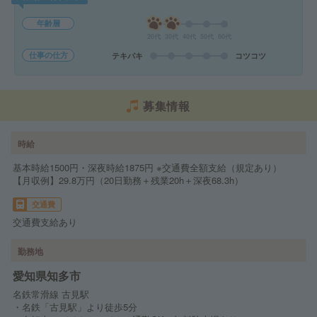
年齢層
20代
30代
40代
50代
60代
仕事の仕方
テキパキ
コツコツ
募集情報
時給
基本時給1500円・深夜時給1875円 ※交通費全額支給（規定あり）
【月収例】29.8万円（20日勤務＋残業20h＋深夜68.3h）
交通費
交通費支給あり
勤務地
愛知県知多市
名鉄常滑線 古見駅
・名鉄「古見駅」より徒歩5分