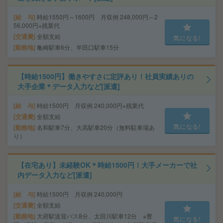
給 与
時給1550円～1600円 月収例 248,000円～2
56,000円+残業代
交通費
全額支給
気になる!
勤務地
亀崎駅車6分、半田口駅車15分
【時給1500円】働きやすさに定評あり！社員実績ありの
大手企業＊データ入力など[派遣]
給 与
時給1500円 月収例 240,000円+残業代
交通費
全額支給
気になる!
勤務地
名和駅車7分、大高駅車20分（無料駐車場あ
り）
【在宅あり】未経験OK＊時給1500円！大手メーカーで社
内データ入力など[派遣]
給 与
時給1500円 月収例 240,000円
交通費
全額支給
勤務地
大府駅送迎バス8分、太田川駅車12分 ※豊
気になる!