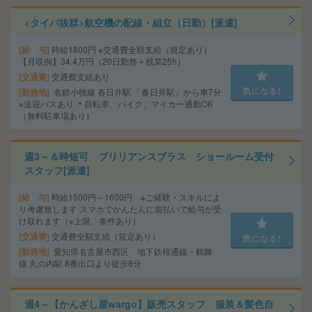
<タイパ抜群>航空機の配線・組立（日勤）[派遣]
給 与
時給1800円 ※交通費全額支給（規定あり）
【月収例】34.4万円（20日勤務＋残業25h）
交通費
交通費支給あり
気になる!
勤務地
名鉄小牧線 春日井駅 「春日井駅」から車7分
※送迎バスあり ＊自転車、バイク、マイカー通勤OK
（無料駐車場あり）
週3～＆時短可 ブリリアンスプラス ショールーム受付
スタッフ[派遣]
給 与
時給1500円～1600円 ※ご経験・スキルによ
り考慮致します スマホでかんたんに前払いで給与が受
け取れます（※上限、条件あり）
交通費
交通費全額支給（規定あり）
気になる!
勤務地
愛知県名古屋市西区 地下鉄桜通線・鶴舞
線 丸の内駅 8番出口より徒歩8分
週4～【かんざし屋wargo】販売スタッフ 服装＆髪色自