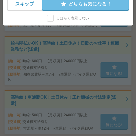
遣]
スキップ
どちらも気になる！
給 与
時給1500円 【月収例】228000円以上
しばらく表示しない
交通費
交通費支給有り
気になる!
勤務地
乙川駅～徒歩13分 ※車通勤・バイク通勤OK
給与即払いOK！高時給！土日休み！日勤のお仕事！運搬
業務など[派遣]
給 与
時給1600円 【月収例】246000円以上
交通費
交通費支給有り
気になる!
勤務地
知多武豊駅～車7分 ※車通勤・バイク通勤O
K
高時給！車通勤OK！土日休み！工作機械の寸法測定[派
遣]
給 与
時給1500円 【月収例】240000円以上
交通費
交通費支給有り
気になる!
勤務地
常滑駅～車12分 ※車通勤・バイク通勤OK