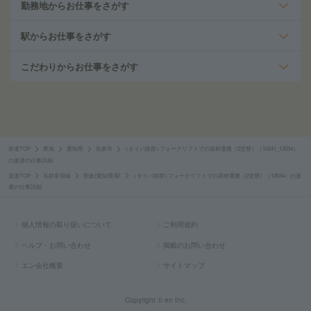
勤務地からお仕事をさがす
駅からお仕事をさがす
こだわりからお仕事をさがす
派遣TOP
東海
愛知県
知多市
<タイパ抜群>フォークリフトでの資材運搬（2交替）（10241_13034）
の派遣の仕事詳細
派遣TOP
名鉄常滑線
朝倉(愛知県)駅
<タイパ抜群>フォークリフトでの資材運搬（2交替）（13034）の派
遣の仕事詳細
個人情報の取り扱いについて
ご利用規約
ヘルプ・お問い合わせ
掲載のお問い合わせ
エン会社概要
サイトマップ
Copyright © en Inc.