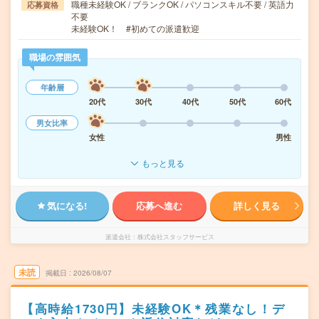
職種未経験OK / ブランクOK / パソコンスキル不要 / 英語力
応募資格
不要
未経験OK！ #初めての派遣歓迎
職場の雰囲気
年齢層
20代
30代
40代
50代
60代
男女比率
女性
男性
もっと見る
気になる!
応募へ進む
詳しく見る
派遣会社
株式会社スタッフサービス
未読
掲載日
2026/08/07
【高時給1730円】未経験OK＊残業なし！デ