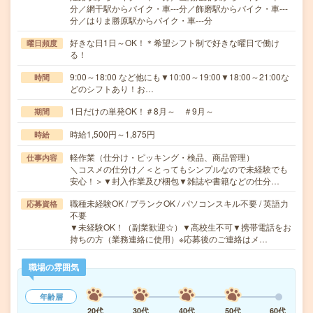
分／網干駅からバイク・車---分／飾磨駅からバイク・車---
分／はりま勝原駅からバイク・車---分
好きな日1日～OK！＊希望シフト制で好きな曜日で働け
曜日頻度
る！
9:00～18:00 など他にも▼10:00～19:00▼18:00～21:00な
時間
どのシフトあり！お…
1日だけの単発OK！＃8月～ ＃9月～
期間
時給1,500円～1,875円
時給
軽作業（仕分け・ピッキング・検品、商品管理）
仕事内容
＼コスメの仕分け／＜とってもシンプルなので未経験でも
安心！＞▼封入作業及び梱包▼雑誌や書籍などの仕分…
職種未経験OK / ブランクOK / パソコンスキル不要 / 英語力
応募資格
不要
▼未経験OK！（副業歓迎☆）▼高校生不可▼携帯電話をお
持ちの方（業務連絡に使用）※応募後のご連絡はメ…
職場の雰囲気
年齢層
20代
30代
40代
50代
60代