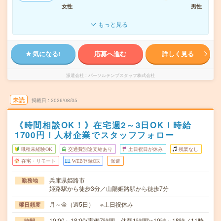
女性
男性
もっと見る
気になる!
応募へ進む
詳しく見る
派遣会社
パーソルテンプスタッフ株式会社
未読
掲載日
2026/08/05
《時間相談OK！》在宅週2～3日OK！時給
1700円！人材企業でスタッフフォロー
職種未経験OK
交通費別途支給あり
土日祝日が休み
残業なし
在宅・リモート
WEB登録OK
派遣
兵庫県姫路市
勤務地
姫路駅から徒歩3分／山陽姫路駅から徒歩7分
月～金（週5日） ※土日祝休み
曜日頻度
10:00～18:00(実働7時間 休憩1時間)※10時～18時／11時
時間