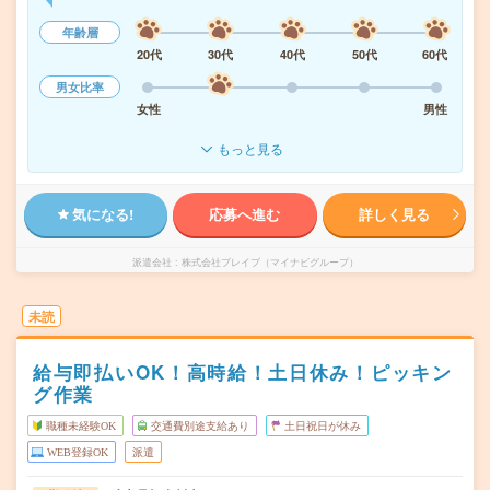
年齢層
20代
30代
40代
50代
60代
男女比率
女性
男性
もっと見る
気になる!
応募へ進む
詳しく見る
派遣会社
株式会社ブレイブ（マイナビグループ）
未読
給与即払いOK！高時給！土日休み！ピッキン
グ作業
職種未経験OK
交通費別途支給あり
土日祝日が休み
WEB登録OK
派遣