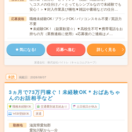
＼コスメの仕分け／＜とってもシンプルなので未経験でも
安心！＞▼封入作業及び梱包▼雑誌や書籍などの仕分…
職種未経験OK / ブランクOK / パソコンスキル不要 / 英語力
応募資格
不要
▼未経験OK！（副業歓迎☆）▼高校生不可▼携帯電話をお
持ちの方（業務連絡に使用）※応募後のご連絡はメ…
気になる!
応募へ進む
詳しく見る
派遣会社
株式会社バイトレ（キャムコムグループ）
未読
掲載日
2026/08/07
3ヵ月で73万円稼ぐ！未経験OK＊おばあちゃ
んのお話相手など
職種未経験OK
交通費別途支給あり
土日祝日が休み
WEB登録OK
派遣
滋賀県愛知郡
勤務地
愛知川駅から---分