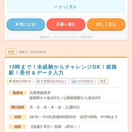
もっと見る
気になる!
応募へ進む
詳しく見る
派遣会社
パーソルテンプスタッフ株式会社
未読
掲載日
2026/08/05
15時まで！未経験からチャレンジOK！姫路
駅！受付＆データ入力
職種未経験OK
交通費別途支給あり
WEB登録OK
派遣
兵庫県姫路市
勤務地
姫路駅から徒歩2分／山陽姫路駅から徒歩2分
月・火・水・木・金・土(週5日)
曜日頻度
08:30～15:00(実働5時間30分 休憩1時間) #15時まで
時間
【急募】即日～長期 ※即日～！
期間