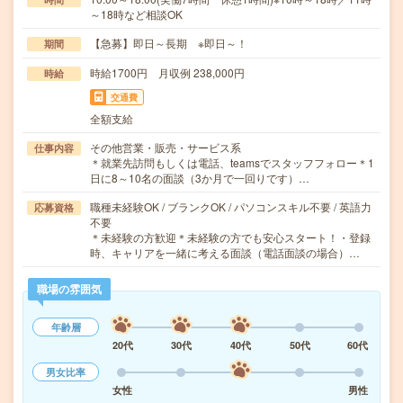
～18時など相談OK
【急募】即日～長期 ※即日～！
期間
時給1700円 月収例 238,000円
時給
交通費
全額支給
その他営業・販売・サービス系
仕事内容
＊就業先訪問もしくは電話、teamsでスタッフフォロー＊1
日に8～10名の面談（3か月で一回りです）…
職種未経験OK / ブランクOK / パソコンスキル不要 / 英語力
応募資格
不要
＊未経験の方歓迎＊未経験の方でも安心スタート！・登録
時、キャリアを一緒に考える面談（電話面談の場合）…
職場の雰囲気
年齢層
20代
30代
40代
50代
60代
男女比率
女性
男性