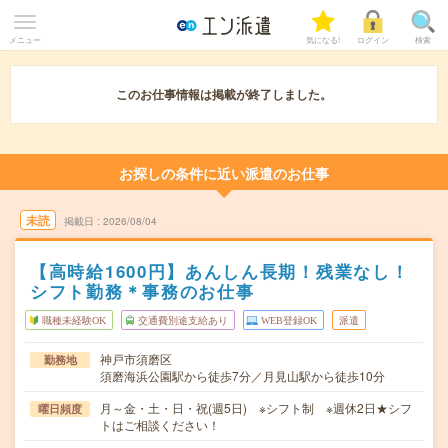
メニュー
気になる!
ログイン
検索
このお仕事情報は掲載が終了しました。
お探しの条件に近い派遣のお仕事
未読
掲載日
2026/08/04
【高時給1600円】あんしん長期！残業なし！
シフト勤務＊事務のお仕事
職種未経験OK
交通費別途支給あり
WEB登録OK
派遣
神戸市須磨区
勤務地
須磨海浜公園駅から徒歩7分／月見山駅から徒歩10分
月～金・土・日・祝(週5日) ※シフト制 ※週休2日★シフ
曜日頻度
トはご相談ください！