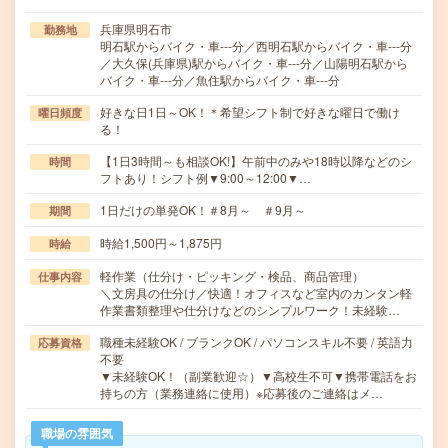
兵庫県明石市
勤務地
明石駅からバイク・車---分／西明石駅からバイク・車---分
／大久保(兵庫県)駅からバイク・車---分／山陽明石駅から
バイク・車---分／魚住駅からバイク・車---分
好きな日1日～OK！＊希望シフト制で好きな曜日で働け
曜日頻度
る！
【1日3時間～も相談OK!】午前中のみや18時以降などのシ
時間
フトあり！シフト例▼9:00～12:00▼…
1日だけの単発OK！＃8月～ ＃9月～
期間
時給1,500円～1,875円
時給
軽作業（仕分け・ピッキング・検品、商品管理）
仕事内容
＼文房具の仕分け／快適！オフィスなど室内のカンタン軽
作業書類整理や仕分けなどのシンプルワーク！未経験…
職種未経験OK / ブランクOK / パソコンスキル不要 / 英語力
応募資格
不要
▼未経験OK！（副業歓迎☆）▼高校生不可▼携帯電話をお
持ちの方（業務連絡に使用）※応募後のご連絡はメ…
職場の雰囲気