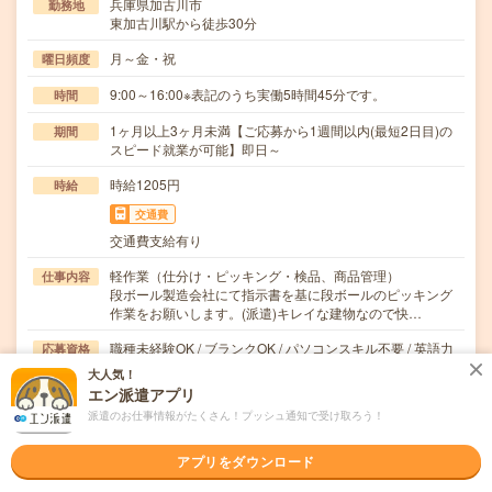
兵庫県加古川市
勤務地
東加古川駅から徒歩30分
月～金・祝
曜日頻度
9:00～16:00※表記のうち実働5時間45分です。
時間
1ヶ月以上3ヶ月未満【ご応募から1週間以内(最短2日目)の
期間
スピード就業が可能】即日～
時給1205円
時給
交通費
交通費支給有り
軽作業（仕分け・ピッキング・検品、商品管理）
仕事内容
段ボール製造会社にて指示書を基に段ボールのピッキング
作業をお願いします。(派遣)キレイな建物なので快…
職種未経験OK / ブランクOK / パソコンスキル不要 / 英語力
応募資格
不要
大人気！
【来社不要、WEB登録OK！】〇未経験大歓迎！〇フリー
エン派遣アプリ
ター、主婦(夫) 大歓迎！ ※お仕事の掛け持ち…
派遣のお仕事情報がたくさん！プッシュ通知で受け取ろう！
職場の雰囲気
アプリをダウンロード