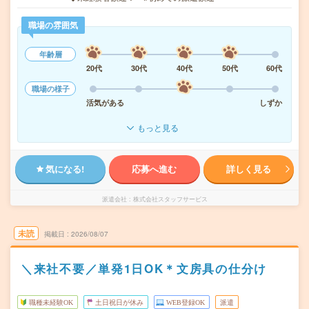
職場の雰囲気
年齢層
20代
30代
40代
50代
60代
職場の様子
活気がある
しずか
もっと見る
気になる!
応募へ進む
詳しく見る
派遣会社
株式会社スタッフサービス
未読
掲載日
2026/08/07
＼来社不要／単発1日OK＊文房具の仕分け
職種未経験OK
土日祝日が休み
WEB登録OK
派遣