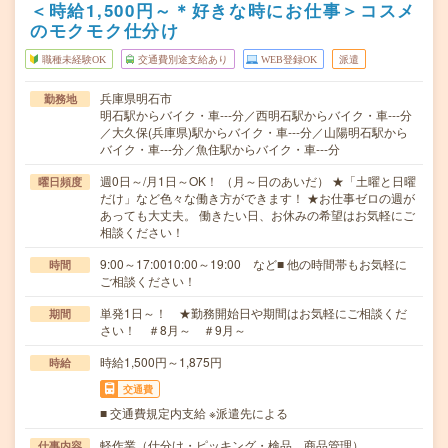
＜時給1,500円～＊好きな時にお仕事＞コスメ
のモクモク仕分け
職種未経験OK
交通費別途支給あり
WEB登録OK
派遣
兵庫県明石市
勤務地
明石駅からバイク・車---分／西明石駅からバイク・車---分
／大久保(兵庫県)駅からバイク・車---分／山陽明石駅から
バイク・車---分／魚住駅からバイク・車---分
週0日～/月1日～OK！ （月～日のあいだ） ★「土曜と日曜
曜日頻度
だけ」など色々な働き方ができます！ ★お仕事ゼロの週が
あっても大丈夫。 働きたい日、お休みの希望はお気軽にご
相談ください！
9:00～17:0010:00～19:00 など■ 他の時間帯もお気軽に
時間
ご相談ください！
単発1日～！ ★勤務開始日や期間はお気軽にご相談くだ
期間
さい！ ＃8月～ ＃9月～
時給1,500円～1,875円
時給
交通費
■ 交通費規定内支給 ※派遣先による
軽作業（仕分け・ピッキング・検品、商品管理）
仕事内容