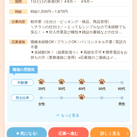
1日だけの単発OK！＃8月～ ＃9月～
期間
時給1,500円～1,875円
時給
軽作業（仕分け・ピッキング・検品、商品管理）
仕事内容
＼チラシの仕分け／＜とってもシンプルなので未経験でも
安心！＞▼封入作業及び梱包▼雑誌や書籍などの仕分…
職種未経験OK / ブランクOK / パソコンスキル不要 / 英語力
応募資格
不要
▼未経験OK！（副業歓迎☆）▼高校生不可▼携帯電話をお
持ちの方（業務連絡に使用）※応募後のご連絡はメ…
職場の雰囲気
年齢層
20代
30代
40代
50代
60代
男女比率
女性
男性
もっと見る
気になる!
応募へ進む
詳しく見る