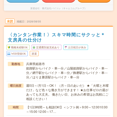
派遣会社
株式会社バイトレ（キャムコムグループ）
未読
掲載日
2026/08/05
〈カンタン作業！〉スキマ時間にサクッと＊
文房具の仕分け
職種未経験OK
交通費別途支給あり
土日祝日が休み
WEB登録OK
派遣
兵庫県姫路市
勤務地
姫路駅からバイク・車---分／山陽姫路駅からバイク・車---
分／網干駅からバイク・車---分／飾磨駅からバイク・車---
分／はりま勝原駅からバイク・車---分
週0日～/月1日～OK！ （月～日のあいだ） ★「火曜と木曜
曜日頻度
だけ」など色々な働き方ができます！ ★お仕事ゼロの週が
あっても大丈夫。 働きたい日、お休みの希望はお気軽にご
相談ください！
【1日3時間～も相談OK!】＜シフト例＞9:00～12:0010:00
時間
～15:00 12:00～17…