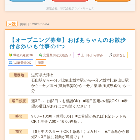
派遣会社
株式会社テクノ・サービス
未読
掲載日
2026/08/04
【オープニング募集】おばあちゃんのお散歩
付き添いも仕事の1つ
職種未経験OK
交通費別途支給あり
土日祝日が休み
残業なし
WEB登録OK
派遣
滋賀県大津市
勤務地
石山駅から---分／比叡山坂本駅から---分／坂本比叡山口駅
から---分／追分(滋賀県)駅から---分／粟津(滋賀県)駅から---
分
週3日～（週2日～も相談OK） ■曜日固定の相談OK！ ■希
曜日頻度
望の曜日があればご相談ください！
9:00～18:00（休憩60分）■ご希望があれば下記シフトも
時間
OK！早番 7:00～16:00遅番 …
【8月中のスタートOK！急募！】2カ月～ ■ご応募から最
期間
短2～3日後に就業が可能です！