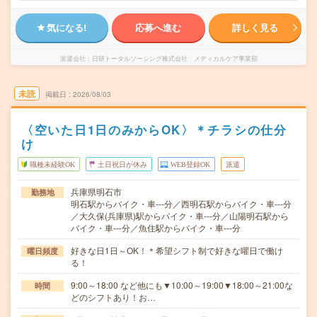
気になる!
応募へ進む
詳しく見る
派遣会社
日研トータルソーシング株式会社 メディカルケア事業部
未読
掲載日
2026/08/03
〈空いた日1日のみからOK〉＊チラシの仕分
け
職種未経験OK
土日祝日が休み
WEB登録OK
派遣
兵庫県明石市
勤務地
明石駅からバイク・車---分／西明石駅からバイク・車---分
／大久保(兵庫県)駅からバイク・車---分／山陽明石駅から
バイク・車---分／魚住駅からバイク・車---分
好きな日1日～OK！＊希望シフト制で好きな曜日で働け
曜日頻度
る！
9:00～18:00 など他にも▼10:00～19:00▼18:00～21:00な
時間
どのシフトあり！お…