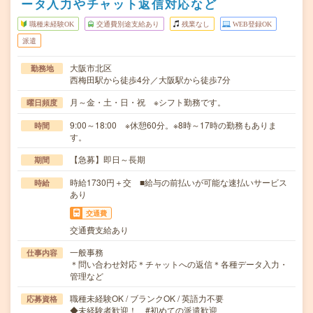
ータ入力やチャット返信対応など
職種未経験OK
交通費別途支給あり
残業なし
WEB登録OK
派遣
大阪市北区
勤務地
西梅田駅から徒歩4分／大阪駅から徒歩7分
月～金・土・日・祝 ※シフト勤務です。
曜日頻度
9:00～18:00 ※休憩60分。※8時～17時の勤務もありま
時間
す。
【急募】即日～長期
期間
時給1730円＋交 ■給与の前払いが可能な速払いサービス
時給
あり
交通費
交通費支給あり
一般事務
仕事内容
＊問い合わせ対応＊チャットへの返信＊各種データ入力・
管理など
職種未経験OK / ブランクOK / 英語力不要
応募資格
◆未経験者歓迎！ #初めての派遣歓迎