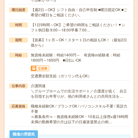
【週2日～OK】シフト自由・自己申告制 ■曜日固定OK ■ご
曜日頻度
希望の曜日をご相談ください。
【1日5時間～OK】ご希望の時間をご相談ください！▼シ
時間
フト例日勤 9:00～18:00早番 7:00…
【急募】1ヶ月～OK！スタート日の相談もOK！（最短2日
期間
後から）
無資格未経験：時給1400円～ 有資格or経験者：時給
時給
1600円～1650円 ■日払いOK
交通費
交通費全額支給（ガソリン代もOK）
介護関連
仕事内容
＼グループホームでの生活サポート／介護度が低く、自立
を目指すお年寄りが、他の利用者さんとの共同生活を…
職種未経験OK / ブランクOK / パソコンスキル不要 / 英語力
応募資格
不要
≪募集条件≫・無資格未経験OK・10名以上採用※週16時間
未満の勤務希望の方は以下の日雇派遣禁止の例…
職場の雰囲気