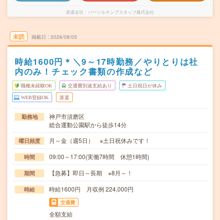
派遣会社
パーソルテンプスタッフ株式会社
未読
掲載日
2026/08/05
時給1600円＊＼9～17時勤務／やりとりは社
内のみ！チェック書類の作成など
職種未経験OK
交通費別途支給あり
土日祝日が休み
WEB登録OK
派遣
神戸市須磨区
勤務地
総合運動公園駅から徒歩14分
月～金（週5日） ※土日祝休みです！
曜日頻度
09:00～17:00(実働7時間 休憩1時間)
時間
【急募】即日～長期 ※8月～！
期間
時給1600円 月収例 224,000円
時給
交通費
全額支給