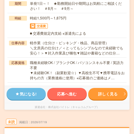
単発1日～！ ★勤務開始日や期間はお気軽にご相談くだ
期間
さい！ ＃8月～ ＃9月～
時給1,500円～1,875円
時給
交通費
■ 交通費規定内支給 ※派遣先による
軽作業（仕分け・ピッキング・検品、商品管理）
仕事内容
＼文房具の仕分け／＜とってもシンプルなので未経験でも
安心！＞▼封入作業及び梱包▼雑誌や書籍などの仕分…
職種未経験OK / ブランクOK / パソコンスキル不要 / 英語力
応募資格
不要
▼未経験OK！（副業歓迎☆）▼高校生不可▼携帯電話をお
持ちの方（業務連絡に使用）※応募後のご連絡はメ…
気になる!
応募へ進む
詳しく見る
派遣会社
株式会社バイトレ（キャムコムグループ）
未読
掲載日
2026/07/19