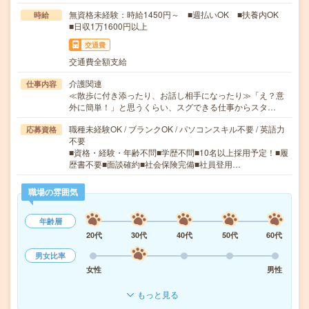
無資格未経験：時給1450円～ ■週払いOK ■扶養内OK
時給
■日収1万1600円以上
交通費
交通費全額支給
介護関連
仕事内容
≪散歩に付き添ったり、お話し相手になったり≫「え？意
外に簡単！」と思うくらい、スグできる仕事からスタ…
職種未経験OK / ブランクOK / パソコンスキル不要 / 英語力
応募資格
不要
■資格・経験・年齢不問■学歴不問■10名以上採用予定！■履
歴書不要■面談確約■社会保険完備■社員登用…
職場の雰囲気
年齢層
20代
30代
40代
50代
60代
男女比率
女性
男性
もっと見る