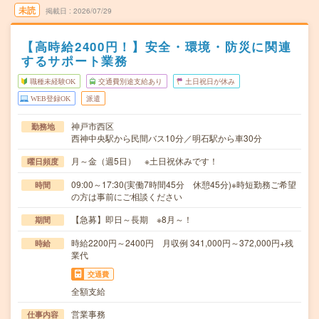
未読
掲載日
2026/07/29
【高時給2400円！】安全・環境・防災に関連
するサポート業務
職種未経験OK
交通費別途支給あり
土日祝日が休み
WEB登録OK
派遣
神戸市西区
勤務地
西神中央駅から民間バス10分／明石駅から車30分
月～金（週5日） ※土日祝休みです！
曜日頻度
09:00～17:30(実働7時間45分 休憩45分)※時短勤務ご希望
時間
の方は事前にご相談ください
【急募】即日～長期 ※8月～！
期間
時給2200円～2400円 月収例 341,000円～372,000円+残
時給
業代
交通費
全額支給
営業事務
仕事内容