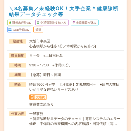
＼8名募集／未経験OK！大手企業＊健康診断
結果データチェック等
職種未経験OK
交通費別途支給あり
土日祝日が休み
WEB登録OK
派遣
大阪市中央区
勤務地
心斎橋駅から徒歩7分／本町駅から徒歩7分
月～金 ※土日祝休み
曜日頻度
9:30～17:30 ※休憩60分。
時間
【急募】即日～長期
期間
時給1600円＋交 【月収例】316,000円～ ■給与の前払
時給
いが可能な速払いサービスあり
交通費
交通費支給あり
一般事務
仕事内容
＊健康診断結果データのチェック｜専用システムのエラー
修正｜不備時の医療機関への内容確認・回答依頼（電…