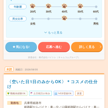
年齢層
20代
30代
40代
50代
60代
男女比率
女性
男性
もっと見る
気になる!
応募へ進む
詳しく見る
派遣会社
株式会社バイトレ（キャムコムグループ）
未読
掲載日
2026/08/05
〈空いた日1日のみからOK〉＊コスメの仕分
け
職種未経験OK
土日祝日が休み
WEB登録OK
派遣
兵庫県姫路市
勤務地
姫路駅からバイク・車---分／山陽姫路駅からバイク・車---