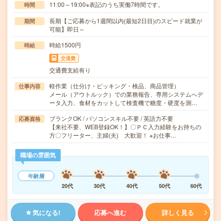
11:00～19:00※表記のうち実働7時間です。
時間
長期【ご応募から1週間以内(最短2日目)のスピード就業が
期間
可能】即日～
時給1500円
時給
交通費
交通費支給有り
軽作業（仕分け・ピッキング・検品、商品管理）
仕事内容
メール（アウトルック）での業務報告、専用システムへデ
ータ入力、食材をカットして検査機で糖度・硬度を測…
ブランクOK / パソコンスキル不要 / 英語力不要
応募資格
【来社不要、WEB登録OK！】〇ＰＣ入力経験をお持ちの
方〇フリーター、主婦(夫) 大歓迎！ ※お仕事…
職場の雰囲気
年齢層
20代
30代
40代
50代
60代
気になる!
応募へ進む
詳しく見る