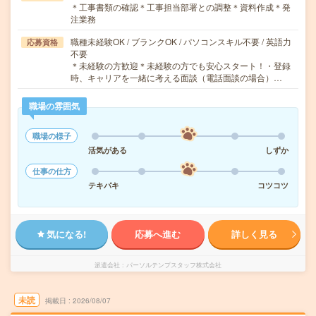
＊工事書類の確認＊工事担当部署との調整＊資料作成＊発
注業務
職種未経験OK / ブランクOK / パソコンスキル不要 / 英語力
応募資格
不要
＊未経験の方歓迎＊未経験の方でも安心スタート！・登録
時、キャリアを一緒に考える面談（電話面談の場合）…
職場の雰囲気
職場の様子
活気がある
しずか
仕事の仕方
テキパキ
コツコツ
気になる!
応募へ進む
詳しく見る
派遣会社
パーソルテンプスタッフ株式会社
未読
掲載日
2026/08/07