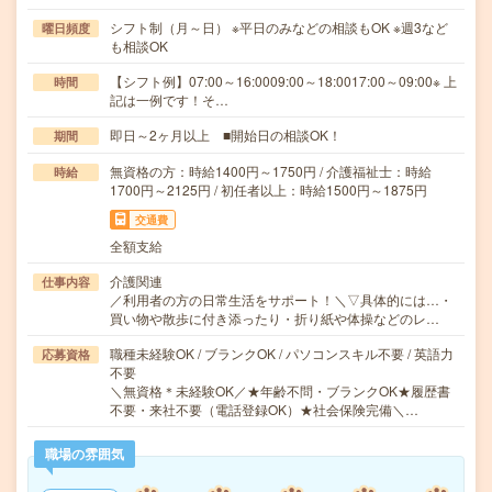
シフト制（月～日） ※平日のみなどの相談もOK ※週3など
曜日頻度
も相談OK
【シフト例】07:00～16:0009:00～18:0017:00～09:00※ 上
時間
記は一例です！そ…
即日～2ヶ月以上 ■開始日の相談OK！
期間
無資格の方：時給1400円～1750円 / 介護福祉士：時給
時給
1700円～2125円 / 初任者以上：時給1500円～1875円
交通費
全額支給
介護関連
仕事内容
／利用者の方の日常生活をサポート！＼▽具体的には…・
買い物や散歩に付き添ったり・折り紙や体操などのレ…
職種未経験OK / ブランクOK / パソコンスキル不要 / 英語力
応募資格
不要
＼無資格＊未経験OK／★年齢不問・ブランクOK★履歴書
不要・来社不要（電話登録OK）★社会保険完備＼…
職場の雰囲気