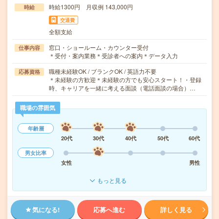
時給1300円 月収例 143,000円
時給
交通費
全額支給
窓口・ショールーム・カウンター受付
仕事内容
＊受付・案内業務＊受診者への案内＊データ入力
職種未経験OK / ブランクOK / 英語力不要
応募資格
＊未経験の方歓迎＊未経験の方でも安心スタート！・登録
時、キャリアを一緒に考える面談（電話面談の場合）…
職場の雰囲気
年齢層
20代
30代
40代
50代
60代
男女比率
女性
男性
もっと見る
気になる!
応募へ進む
詳しく見る