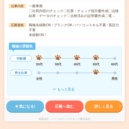
一般事務
仕事内容
〇出荷内容のチェック〇伝票・チェック指示書作成〇点検
結果・データのチェック〇点検済みの証明書作成〇電…
職種未経験OK / ブランクOK / パソコンスキル不要 / 英語力
応募資格
不要
未経験OK！
職場の雰囲気
年齢層
20代
30代
40代
50代
60代
男女比率
女性
男性
もっと見る
気になる!
応募へ進む
詳しく見る
派遣会社
パーソルテンプスタッフ株式会社