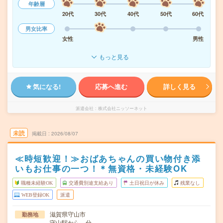
年齢層
20代
30代
40代
50代
60代
男女比率
女性
男性
もっと見る
気になる!
応募へ進む
詳しく見る
派遣会社
株式会社ニッソーネット
未読
掲載日
2026/08/07
≪時短歓迎！≫おばあちゃんの買い物付き添
いもお仕事の一つ！＊無資格・未経験OK
職種未経験OK
交通費別途支給あり
土日祝日が休み
残業なし
WEB登録OK
派遣
滋賀県守山市
勤務地
守山駅から---分