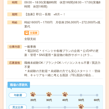
09:00～18:00(実働8時間 休憩1時間)08:00～17:00(実働8
時間
時間 休憩1時間)
【急募】即日～長期 ※8月～！
期間
時給1600円～1700円 月収例 256,000円～272,000円+残
時給
業代
交通費
全額支給
一般事務
仕事内容
＊電話対応＊イベントや各種プランの企画＊公式HPの更
新・管理＊SNS運用＊販促物の制作サポート(チラ…
職種未経験OK / ブランクOK / パソコンスキル不要 / 英語力
応募資格
不要
＊未経験の方歓迎＊未経験の方でも安心スタート！・登録
時、キャリアを一緒に考える面談（TEL面談の場合…
職場の雰囲気
年齢層
20代
30代
40代
50代
60代
男女比率