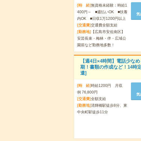
[時 給]
無資格未経験：時給1
400円～ ■週払いOK ■扶養
気
内OK ■日収1万1200円以上
[交通費]
交通費全額支給
[勤務地]
【広島市安佐南区】
安芸長束・梅林・伴・広域公
園前など勤務地多数！
【週4日×4時間】電話少なめ
期！書類の作成など！14時定
遣]
[時 給]
時給1200円 月収
例 76,800円
気
[交通費]
全額支給
[勤務地]
清輝橋駅徒歩8分、東
中央町駅徒歩11分