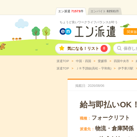
エン派遣
71573
件
エンバイト
82531
件
ちょうど良いワークライフバランスが叶う
関東版
気になる！リスト
0
保存し
派遣TOP
中国・四国
愛媛県
四国中央市
派遣TOP
ＪＲ予讃線(高松－宇和島)
伊予寒川駅
掲載日
2026
/
08
/
06
給与即払いOK
フォークリフト
職種
物流・倉庫関係
派遣先