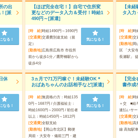
票所の出
【ほぼ完全在宅！】自宅で住所変
【未経
！[派
更などのデータ入力＆受付！時給1
タ入力
490円～[派遣]
[時 給]
時給1490円～1690円
[時 給]
時
[交通費]
交通費別途支給（規
[交通費]
交
になる！
気になる！
定）
[勤務地]
岡
[勤務地]
広島県広島市 市役所
区 「大安寺
前から徒歩1分／鷹野橋駅から
長瀬駅」 徒
徒歩4分
日休
3ヵ月で71万円稼ぐ！未経験OK＊
【完全
おばあちゃんのお話相手など[派遣]
書作成
[時 給]
無資格の方：時給135
[時 給]
時
0円～1687円 / 介護福祉士：
＋交 ■給
になる！
気になる！
時給1600円～2000円 / 初任者
速払いサー
以上：時給1450円～1812円
[交通費]
交
[交通費]
全額支給
[勤務地]
高
[勤務地]
【岡山市北区】郵便
線 高知駅車
局前・大安寺・備前三門・建