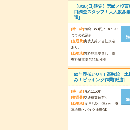
【8/30(日)限定】選挙／投
口調査スタッフ！大人数募集
遣]
[時 給]
時給1350円／18：20
までの残業有
気
[交通費]
実費支給／当社規定
あり。
[勤務地]
無料駐車場無し ※
有料駐車場代精算可能
給与即払いOK！高時給！土
み！ピッキング作業[派遣]
[時 給]
時給1150円
[交通費]
交通費支給有り
気
[勤務地]
多喜浜駅～車7分 ※
車通勤・バイク通勤OK