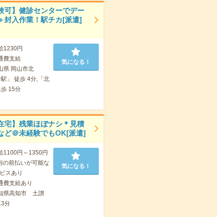
験可】健診センターでデー
＋封入作業！駅チカ[派遣]
給1230円
通費支給
気になる！
山県 岡山市北
駅」 徒歩 4分,「北
歩 15分
在宅】残業ほぼナシ＊見積
など＠未経験でもOK[派遣]
給1100円～1350円
与の前払いが可能な
気になる！
ビスあり
通費支給あり
知県高知市 土讃
3分