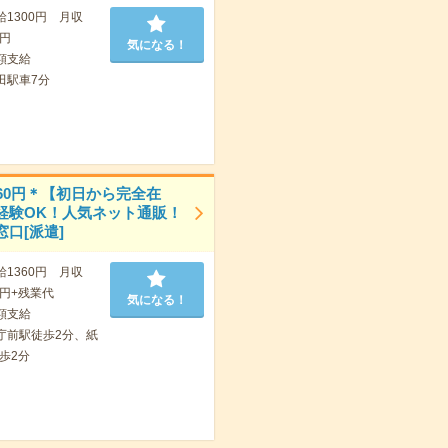
給1300円 月収
0円
気になる！
額支給
田駅車7分
360円＊【初日から完全在
経験OK！人気ネット通販！
口[派遣]
給1360円 月収
00円+残業代
気になる！
額支給
庁前駅徒歩2分、紙
歩2分