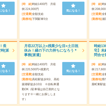
[時 給]
時給1400円 月収
[時 給]
時
例 224,000円
例 208,00
になる！
気になる！
[交通費]
全額支給
[交通費]
全
[勤務地]
下関駅車5分
[勤務地]
浦
！長
月収22万以上×残業少な目×土日祝
時給1
時[派
休み！縁の下の力持ちになろう＊
宅】未
事務[派遣]
問合せ窓
[時 給]
時給1400円 月収
[時 給]
時
例 220,500円+残業代
例 217,6
になる！
気になる！
[交通費]
全額支給
[交通費]
全
[勤務地]
高松駅徒歩9分、高松
[勤務地]
県
築港駅徒歩10分 ※自転車通
屋町東駅徒
勤OK（駐車場は自己契約とな
ります※一緒にお探ししま
す）