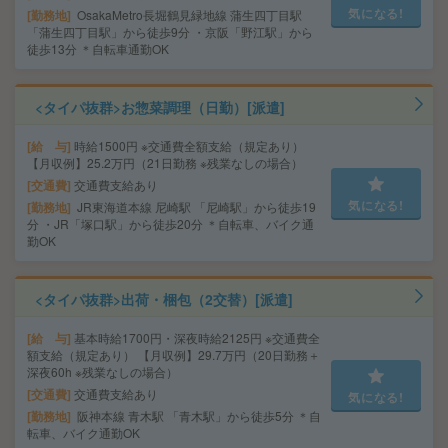
気になる!
勤務地
OsakaMetro長堀鶴見緑地線 蒲生四丁目駅
「蒲生四丁目駅」から徒歩9分 ・京阪「野江駅」から
徒歩13分 ＊自転車通勤OK
<タイパ抜群>お惣菜調理（日勤）[派遣]
給 与
時給1500円 ※交通費全額支給（規定あり）
【月収例】25.2万円（21日勤務 ※残業なしの場合）
交通費
交通費支給あり
気になる!
勤務地
JR東海道本線 尼崎駅 「尼崎駅」から徒歩19
分 ・JR「塚口駅」から徒歩20分 ＊自転車、バイク通
勤OK
<タイパ抜群>出荷・梱包（2交替）[派遣]
給 与
基本時給1700円・深夜時給2125円 ※交通費全
額支給（規定あり） 【月収例】29.7万円（20日勤務＋
深夜60h ※残業なしの場合）
交通費
交通費支給あり
気になる!
勤務地
阪神本線 青木駅 「青木駅」から徒歩5分 ＊自
転車、バイク通勤OK