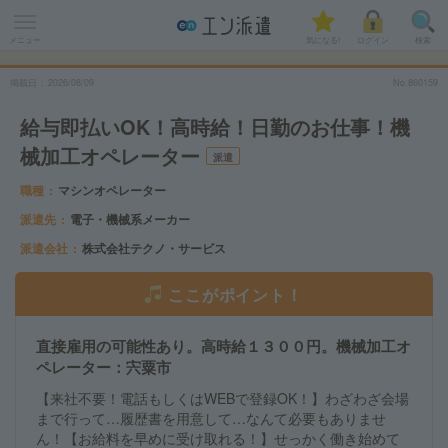
メニュー
気になる!
ログイン
検索
掲載日
2026
/
08
/
09
No.860159
給与即払いOK！高時給！日勤のお仕事！機
械加工オペレーター
派遣
職種
マシンオペレーター
派遣先
電子・機械系メーカー
派遣会社
株式会社テクノ・サービス
ここがポイント！
直接雇用の可能性あり。高時給１３００円。機械加工オ
ペレーター：宍粟市
【来社不要！電話もしくはWEBで登録OK！】わざわざ会場
まで行って…履歴書を用意して…なんて必要もありませ
ん！【お給料を早めに受け取れる！】せっかく働き始めて