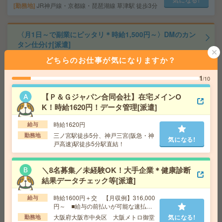
気になる!
勤務地
JR神戸線・京都線・琵琶湖線 草津駅 徒歩3分
〈月1日～で副業にピッタリ＊時給1,500円～〉DMのカン
タン仕分け[派遣]
どちらのお仕事が気になりますか？
給 与
時給1,500円～1,875円
交通費
■ 交通費規定内支給 ※派遣先による
1
/10
気になる!
勤務地
【高砂市】高砂(兵庫県)駅・宝殿駅・荒井駅・
曽根(兵庫県)駅・山陽曽根駅など勤務地多数！
【Ｐ＆Ｇジャパン合同会社】在宅メインO
K！時給1620円！データ管理[派遣]
＼来社不要／単発1日OK＊お菓子の仕分け[派遣]
時給1620円
給与
三ノ宮駅徒歩5分、神戸三宮(阪急・神
勤務地
気になる!
給 与
時給1,300円～1,625円
戸高速)駅徒歩5分駅直結！
勤務地
【草津市】草津(滋賀県)駅・南草津駅など勤務
気になる!
地多数！
＼8名募集／未経験OK！大手企業＊健康診断
結果データチェック等[派遣]
《単発1日OK！日払い可》＊DMのモクモクシール貼り
時給1600円＋交 【月収例】316,000
給与
[派遣]
円～ ■給与の前払いが可能な速払い
サービスあり
大阪府大阪市中央区 大阪メトロ御堂
気になる!
勤務地
給 与
時給1,500円～1,875円