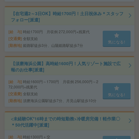
【在宅週2～3日OK】時給1700円！土日祝休み＊スタッフ
フォロー[派遣]
給 与
時給1700円 月収例 272,000円+残業代
交通費
全額支給
気になる!
勤務地
姫路駅徒歩3分、山陽姫路駅徒歩7分
【須磨海浜公園】高時給1600円！人気リゾート施設で広
報のお仕事[派遣]
給 与
時給1600円～1700円 月収例 256,000円～2
72,000円+残業代
交通費
全額支給
気になる!
勤務地
須磨海浜公園駅徒歩7分、月見山駅徒歩10分
<未経験OK*16時までの時短勤務>冷暖房完備！軽作業〇
＊50代活躍中[派遣]
給 与
時給1300円＋交