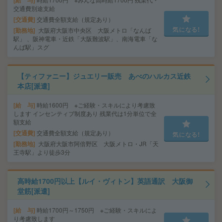
給 与
交通費別途支給
交通費
交通費全額支給（規定あり）
気になる!
勤務地
大阪府大阪市中央区 大阪メトロ「なんば
駅」 、阪神電車・近鉄「大阪難波駅」、南海電車「な
んば駅」スグ
【ティファニー】ジュエリー販売 あべのハルカス近鉄
本店[派遣]
給 与
時給1600円 ※ご経験・スキルにより考慮致
します インセンティブ制度あり 残業代は1分単位で全
額支給
交通費
交通費全額支給（規定あり）
気になる!
勤務地
大阪府大阪市阿倍野区 大阪メトロ・JR「天
王寺駅」より徒歩3分
高時給1700円以上【ルイ・ヴィトン】英語通訳 大阪御
堂筋[派遣]
給 与
時給1700円～1750円 ※ご経験・スキルによ
り考慮致します