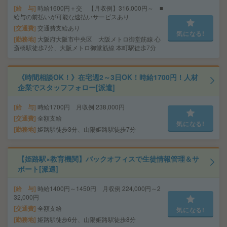
給 与
時給1600円＋交 【月収例】316,000円～ ■
給与の前払いが可能な速払いサービスあり
交通費
交通費支給あり
気になる!
勤務地
大阪府大阪市中央区 大阪メトロ御堂筋線 心
斎橋駅徒歩7分、大阪メトロ御堂筋線 本町駅徒歩7分
《時間相談OK！》在宅週2～3日OK！時給1700円！人材
企業でスタッフフォロー[派遣]
給 与
時給1700円 月収例 238,000円
交通費
全額支給
気になる!
勤務地
姫路駅徒歩3分、山陽姫路駅徒歩7分
【姫路駅×教育機関】バックオフィスで生徒情報管理＆サ
ポート[派遣]
給 与
時給1400円～1450円 月収例 224,000円～2
32,000円
交通費
全額支給
気になる!
勤務地
姫路駅徒歩6分、山陽姫路駅徒歩8分