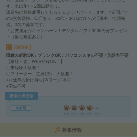
す。土は年1－2回出勤あり。
派遣先に直接雇用してもらえるようサポートします。1週間ごと
の2交替勤務。OJTあり。20代・30代の方々が活躍中。空調完
備。2名の募集です。
！お友達紹介キャンペーン！デジタルギフト3000円分プレゼン
ト（当社規定あり）
応募資格
職種未経験OK / ブランクOK / パソコンスキル不要 / 英語力不要
【来社不要、WEB登録OK！】
〇未経験大歓迎！
〇フリーター、主婦(夫) 大歓迎！
※お仕事の掛け持ち(Wワーク)不可
※学生不可
職場の雰囲気
年齢層
20代
30代
40代
50代
60代
募集情報