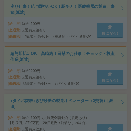
座り仕事！給与即払いOK！駅チカ！医療機器の製造、事
務[派遣]
給 与
時給1500円
交通費
交通費支給有り
気になる!
勤務地
宝塚駅～徒歩5分 ※車通勤・バイク通勤OK
給与即払いOK！高時給！日勤のお仕事！チェック・検査
作業[派遣]
給 与
時給2000円
交通費
交通費支給有り
気になる!
勤務地
尼崎駅～徒歩13分 ※バイク通勤OK
<タイパ抜群>きび砂糖の製造オペレーター（2交替）[派
遣]
給 与
時給1800円 ※交通費全額支給（規定あり）
【月収例】27.0万円（20日勤務 ※残業なしの場合）
交通費
交通費支給あり