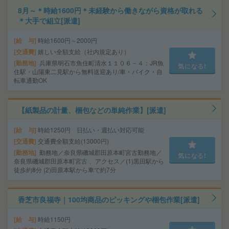
8月～＊時給1600円＊未経験から働きながら資格が取れる
＊大手で組立[派遣]
給 与
時給1600円～2000円
交通費
嬉しい全額支給（社内規定あり）
勤務地
兵庫県明石市魚住町清水１１０６－４：JR魚
気になる!
住駅・山陽東二見駅から無料送迎あり/車・バイク・自
転車通勤OK
【紙製品の計量、梱包などの単純作業】[派遣]
給 与
時給1250円 日払い・週払い対応可能
交通費
交通費全額支給(13000円)
勤務地
勤務地／奈良県磯城郡田原本町宮古勤務地／
気になる!
奈良県磯城郡田原本町宮古 、アクセス／(1)黒田駅から
徒歩約8分 (2)田原本駅から車で約7分
香芝市良福寺｜100均商品のピッキングや梱包作業[派遣]
給 与
時給1150円