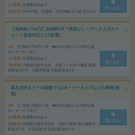
交通費
交通費支給あり
気になる!
勤務地
JR神戸線・京都線・琵琶湖線 石山駅 徒歩4分
【高時給1730円】未経験OK＊残業なし！データ入力やチ
ャット返信対応など[派遣]
給 与
時給1730円＋交 ■給与の前払いが可能な速
払いサービスあり
交通費
交通費支給あり
気になる!
勤務地
大阪府大阪市北区 大阪メトロ四つ橋線 西梅
田駅徒歩4分、大阪環状線 大阪駅徒歩7分
基本定時まで＊未経験でもOK＊データ入力などの事務[派
遣]
給 与
時給1500円＋交 ■給与の前払いが可能な速
払いサービスあり
交通費
交通費支給あり
気になる!
勤務地
京都府京都市伏見区 近鉄京都線 桃山御陵前
駅徒歩1分、京阪本線 伏見桃山駅徒歩1分