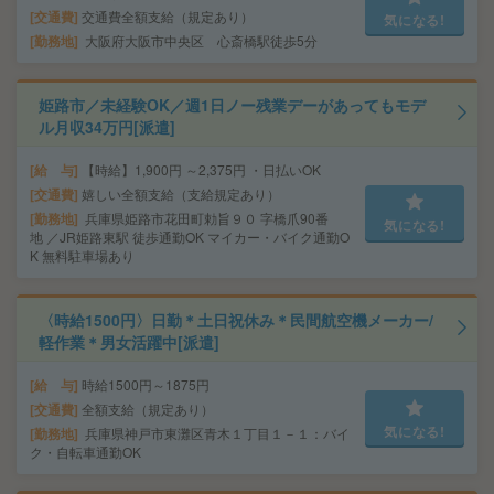
交通費
交通費全額支給（規定あり）
気になる!
勤務地
大阪府大阪市中央区 心斎橋駅徒歩5分
姫路市／未経験OK／週1日ノー残業デーがあってもモデ
ル月収34万円[派遣]
給 与
【時給】1,900円 ～2,375円 ・日払いOK
交通費
嬉しい全額支給（支給規定あり）
勤務地
兵庫県姫路市花田町勅旨９０ 字橋爪90番
気になる!
地 ／JR姫路東駅 徒歩通勤OK マイカー・バイク通勤O
K 無料駐車場あり
〈時給1500円〉日勤＊土日祝休み＊民間航空機メーカー/
軽作業＊男女活躍中[派遣]
給 与
時給1500円～1875円
交通費
全額支給（規定あり）
気になる!
勤務地
兵庫県神戸市東灘区青木１丁目１－１：バイ
ク・自転車通勤OK