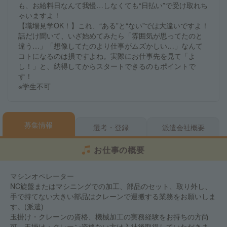
も、お給料日なんて我慢…しなくても“日払い”で受け取れち
ゃいますよ！
【職場見学OK！】これ、“ある”と“ない”では大違いですよ！
話だけ聞いて、いざ始めてみたら「雰囲気が思ってたのと
違う…」「想像してたのより仕事がムズかしい…」なんて
コトになるのは損ですよね。実際にお仕事先を見て「よ
し！」と、納得してからスタートできるのもポイントで
す！
※学生不可
募集情報
選考・登録
派遣会社概要
お仕事の概要
マシンオペレーター
NC旋盤またはマシニングでの加工、部品のセット、取り外し、
手で持てない大きい部品はクレーンで運搬する業務をお願いしま
す。(派遣)
玉掛け・クレーンの資格、機械加工の実務経験をお持ちの方尚
可。玉掛け・クレーン資格ない方は入社後取得していただきま