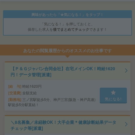
興味があったら「★気になる！」をタップ！
「気になる！」を押しておくと、
保存した求人を
後でまとめてチェック
できます！
あなたの閲覧履歴からのオススメのお仕事です
【Ｐ＆Ｇジャパン合同会社】在宅メインOK！時給1620
円！データ管理[派遣]
給 与
時給1620円
交通費
全額支給
気になる!
勤務地
三ノ宮駅徒歩5分、神戸三宮(阪急・神戸高速)
駅徒歩5分駅直結！
＼8名募集／未経験OK！大手企業＊健康診断結果データ
チェック等[派遣]