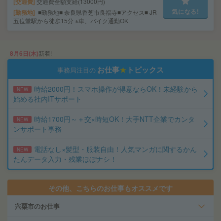
交通費
交通費全額支給(13000円)
気になる!
勤務地
■勤務地■ 奈良県香芝市良福寺■アクセス■ JR
五位堂駅から徒歩15分 ※車、バイク通勤OK
8月6日(木)
新着!
お仕事
★
トピックス
事務局注目の
時給2000円！スマホ操作が得意ならOK！未経験から
NEW
始める社内ITサポート
時給1700円～＋交×時短OK！大手NTT企業でカンタ
NEW
ンサポート事務
電話なし×髪型・服装自由！人気マンガに関するかん
NEW
たんデータ入力・残業ほぼナシ！
その他、こちらのお仕事もオススメです
宍粟市のお仕事