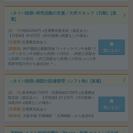
<タイパ抜群>研究活動の支援／大学スタッフ（日勤）[派
遣]
給 与
時給2200円 ※交通費全額支給（規定あり）
【月収例】30.8万円（20日勤務 ※残業なしの場合）
交通費
交通費支給あり
勤務地
神戸電鉄公園都市線 ウッディタウン中央駅 ウ
気になる!
ッディタウン中央駅から民間バス20分 ・JR新三田駅か
ら民間バス20分 ・JR三田駅から民間バス20分 ※バス停
関西学院大学から徒歩2分 ＊、、
<タイパ抜群>病院の設備管理（シフト制）[派遣]
給 与
基本時給1700円・深夜時給2125円 ※交通費全
額支給（規定あり） 【月収例】27.2万円（10日勤務＋
深夜20h ※残業なしの場合）
気になる!
交通費
交通費支給あり
勤務地
京阪本線 天満橋駅 「天満橋駅」から徒歩6分
高時給×ミドル世代活躍中「Rossa」販売 ヒルトンプラザ