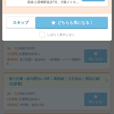
筋線 心斎橋駅徒歩7分、大阪メトロ御
交通費
■ 交通費規定内支給 ※派遣先による
堂筋線 本町駅徒歩7分
勤務地
【京都市北区】北大路駅・北山(京都府)駅・北
気になる!
野白梅町駅・等持院・立命館大学衣笠キャンパス前駅
など勤務地多数！
スキップ
どちらも気になる！
座り仕事！給与即払いOK！高時給！土日休み！部品の検
しばらく表示しない
査[派遣]
給 与
時給1300円
交通費
交通費支給有り
気になる!
勤務地
新三田駅～徒歩8分 ※車通勤・バイク通勤O
K
座り仕事！給与即払いOK！高時給！土日休み！部品の組
立[派遣]
給 与
時給1400円
交通費
交通費支給有り
気になる!
勤務地
伊丹駅～徒歩15分