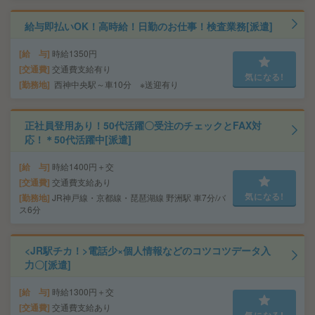
給与即払いOK！高時給！日勤のお仕事！検査業務[派遣]
給 与
時給1350円
交通費
交通費支給有り
気になる!
勤務地
西神中央駅～車10分 ※送迎有り
正社員登用あり！50代活躍〇受注のチェックとFAX対
応！＊50代活躍中[派遣]
給 与
時給1400円＋交
交通費
交通費支給あり
気になる!
勤務地
JR神戸線・京都線・琵琶湖線 野洲駅 車7分/バ
ス6分
<JR駅チカ！>電話少×個人情報などのコツコツデータ入
力〇[派遣]
給 与
時給1300円＋交
交通費
交通費支給あり