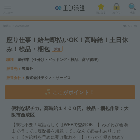
メニュー
気になる!
ログイン
検索
掲載日
2026
/
08
/
05
No.779150
座り仕事！給与即払いOK！高時給！土日休
み！検品・梱包
派遣
職種
軽作業（仕分け・ピッキング・検品、商品管理）
派遣先
製造外
派遣会社
株式会社テクノ・サービス
ここがポイント！
便利な駅チカ。高時給１４００円。検品・梱包作業：大
阪市西成区
【来社不要！電話もしくはWEBで登録OK！】わざわざ会場
まで行って…履歴書を用意して…なんて必要もありませ
ん！【お給料を早めに受け取れる！】せっかく働き始めて