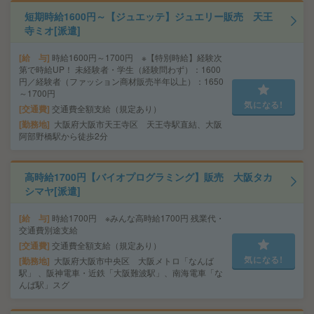
短期時給1600円～【ジュエッテ】ジュエリー販売 天王
寺ミオ[派遣]
給 与
時給1600円～1700円 ※【特別時給】経験次
第で時給UP！ 未経験者・学生（経験問わず）：1600
円／経験者（ファッション商材販売半年以上）：1650
～1700円
気になる!
交通費
交通費全額支給（規定あり）
勤務地
大阪府大阪市天王寺区 天王寺駅直結、大阪
阿部野橋駅から徒歩2分
高時給1700円【バイオプログラミング】販売 大阪タカ
シマヤ[派遣]
給 与
時給1700円 ※みんな高時給1700円 残業代・
交通費別途支給
交通費
交通費全額支給（規定あり）
気になる!
勤務地
大阪府大阪市中央区 大阪メトロ「なんば
駅」 、阪神電車・近鉄「大阪難波駅」、南海電車「な
んば駅」スグ