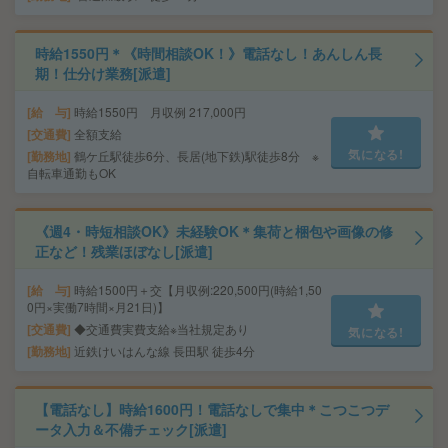
時給1550円＊《時間相談OK！》電話なし！あんしん長
期！仕分け業務[派遣]
給 与
時給1550円 月収例 217,000円
交通費
全額支給
気になる!
勤務地
鶴ケ丘駅徒歩6分、長居(地下鉄)駅徒歩8分 ※
自転車通勤もOK
《週4・時短相談OK》未経験OK＊集荷と梱包や画像の修
正など！残業ほぼなし[派遣]
給 与
時給1500円＋交【月収例:220,500円(時給1,50
0円×実働7時間×月21日)】
交通費
◆交通費実費支給※当社規定あり
気になる!
勤務地
近鉄けいはんな線 長田駅 徒歩4分
【電話なし】時給1600円！電話なしで集中＊こつこつデ
ータ入力＆不備チェック[派遣]