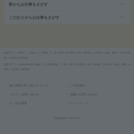
駅からお仕事をさがす
こだわりからお仕事をさがす
派遣TOP
関西
大阪府
西成区
座り仕事！給与即払いOK！高時給！土日休み！検品・梱包（10210_820
60）の派遣の仕事詳細
派遣TOP
OsakaMetro四つ橋線
北加賀屋駅
座り仕事！給与即払いOK！高時給！土日休み！検品・梱包（8
2060）の派遣の仕事詳細
個人情報の取り扱いについて
ご利用規約
ヘルプ・お問い合わせ
掲載のお問い合わせ
エン会社概要
サイトマップ
Copyright © en Inc.