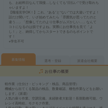
も、お給料日なんて我慢…しなくても“日払い”で受け取れち
ゃいますよ！
【職場見学OK！】これ、“ある”と“ない”では大違いですよ！
話だけ聞いて、いざ始めてみたら「雰囲気が思ってたのと
違う…」「想像してたのより仕事がムズかしい…」なんて
コトになるのは損ですよね。実際にお仕事先を見て「よ
し！」と、納得してからスタートできるのもポイントで
す！
※学生不可
募集情報
選考・登録
派遣会社概要
お仕事の概要
軽作業（仕分け・ピッキング・検品、商品管理）
機械から出てくる製品の検品、数量確認、梱包作業などをお願い
します。(派遣)
人気の座り作業。空調完備。未経験者大歓迎！長期勤務可能。ウ
レシイ高時給。モクモク作業。
人気の日勤。夜は思いっきりプライベートな時間を過ごせる。残