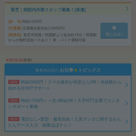
香芝｜病院内作業スタッフ募集！[派遣]
給 与
時給1230円
交通費
交通費全額支給(13000円)
気になる!
勤務地
香芝市関屋／関屋駅より徒歩約15分！関屋駅
からの無料送迎バスあり！ 車、バイク通勤可能
8月6日(木)
新着!
お仕事
★
トピックス
事務局注目の
時給2000円！スマホ操作が得意ならOK！未経験から
NEW
始める社内ITサポート
時給1700円～＋交×時短OK！大手NTT企業でカンタ
NEW
ンサポート事務
電話なし×髪型・服装自由！人気マンガに関するかん
NEW
たんデータ入力・残業ほぼナシ！