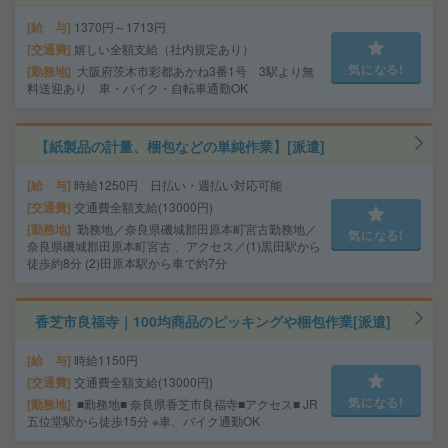
給 与
1370円～1713円
交通費
嬉しい全額支給（社内規定あり）
気になる!
勤務地
大阪府茨木市彩都あかね3番1号 3駅より無
料送迎あり 車・バイク・自転車通勤OK
【紙製品の計量、梱包などの単純作業】[派遣]
給 与
時給1250円 日払い・週払い対応可能
交通費
交通費全額支給(13000円)
勤務地
勤務地／奈良県磯城郡田原本町宮古勤務地／
気になる!
奈良県磯城郡田原本町宮古 、アクセス／(1)黒田駅から
徒歩約8分 (2)田原本駅から車で約7分
香芝市良福寺｜100均商品のピッキングや梱包作業[派遣]
給 与
時給1150円
交通費
交通費全額支給(13000円)
気になる!
勤務地
■勤務地■ 奈良県香芝市良福寺■アクセス■ JR
五位堂駅から徒歩15分 ※車、バイク通勤OK