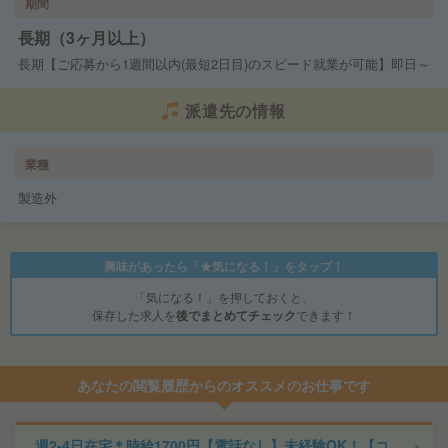
期間
長期（3ヶ月以上）
長期【ご応募から1週間以内(最短2日目)のスピード就業が可能】即日～
派遣先の情報
業種
製造外
興味があったら「★気になる！」をタップ！
「気になる！」を押しておくと、
保存した求人を
後でまとめてチェック
できます！
あなたの閲覧履歴からのオススメのお仕事です
週2-4日在宅＊時給1700円【電話なし】未経験OK！【コ