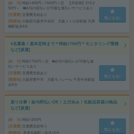
給 与
時給1450円～1500円＋交 【月収例】210,2
50円～ ■給与の前払いが可能な速払いサービスあり
交通費
交通費支給あり
気になる!
勤務地
大阪府大阪市中央区 大阪メトロ谷町線 天満
橋駅徒歩6分
4名募集！基本定時まで＊時給1700円＊モニタリング業務
など[派遣]
給 与
時給1700円＋交 ■給与の前払いが可能な速
払いサービスあり
交通費
交通費支給あり
気になる!
勤務地
大阪府豊中市 大阪モノレール 千里中央駅徒
歩5分
座り仕事！給与即払いOK！土日休み！化粧品容器の検品
など[派遣]
給 与
時給1250円
交通費
交通費支給有り
気になる!
勤務地
喜連瓜破駅～徒歩10分