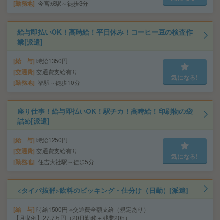
勤務地
今宮戎駅～徒歩3分
給与即払いOK！高時給！平日休み！コーヒー豆の検査作
業[派遣]
給 与
時給1350円
交通費
交通費支給有り
気になる!
勤務地
福駅～徒歩10分
座り仕事！給与即払いOK！駅チカ！高時給！印刷物の袋
詰め[派遣]
給 与
時給1250円
交通費
交通費支給有り
気になる!
勤務地
住吉大社駅～徒歩5分
<タイパ抜群>飲料のピッキング・仕分け（日勤）[派遣]
給 与
時給1500円 ※交通費全額支給（規定あり）
【月収例】27.7万円（20日勤務＋残業20h）