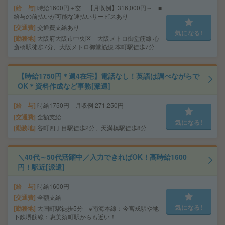
給 与
時給1600円＋交 【月収例】316,000円～ ■
給与の前払いが可能な速払いサービスあり
交通費
交通費支給あり
気になる!
勤務地
大阪府大阪市中央区 大阪メトロ御堂筋線 心
斎橋駅徒歩7分、大阪メトロ御堂筋線 本町駅徒歩7分
【時給1750円＊週4在宅】電話なし！英語は調べながらで
OK＊資料作成など事務[派遣]
給 与
時給1750円 月収例 271,250円
交通費
全額支給
気になる!
勤務地
谷町四丁目駅徒歩2分、天満橋駅徒歩8分
＼40代～50代活躍中／入力できればOK！高時給1600
円！駅近[派遣]
給 与
時給1600円
交通費
全額支給
気になる!
勤務地
大国町駅徒歩5分 ※南海本線：今宮戎駅や地
下鉄堺筋線：恵美須町駅からも近い！