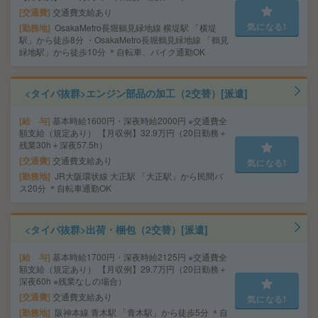
交通費
交通費支給あり
気になる!
勤務地
OsakaMetro長堀鶴見緑地線 横堤駅 「横堤
駅」から徒歩8分 ・OsakaMetro長堀鶴見緑地線 「鶴見
緑地駅」から徒歩10分 ＊自転車、バイク通勤OK
<タイパ抜群>エンジン部品の加工（2交替）[派遣]
給 与
基本時給1600円・深夜時給2000円 ※交通費全
額支給（規定あり） 【月収例】32.9万円（20日勤務＋
残業30h＋深夜57.5h）
交通費
交通費支給あり
気になる!
勤務地
JR大阪環状線 大正駅 「大正駅」から民間バ
ス20分 ＊自転車通勤OK
<タイパ抜群>出荷・梱包（2交替）[派遣]
給 与
基本時給1700円・深夜時給2125円 ※交通費全
額支給（規定あり） 【月収例】29.7万円（20日勤務＋
深夜60h ※残業なしの場合）
交通費
交通費支給あり
気になる!
勤務地
阪神本線 青木駅 「青木駅」から徒歩5分 ＊自