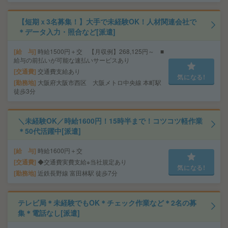
【短期ｘ3名募集！】大手で未経験OK！人材関連会社で
＊データ入力・照合など[派遣]
給 与
時給1500円＋交 【月収例】268,125円～ ■
給与の前払いが可能な速払いサービスあり
交通費
交通費支給あり
気になる!
勤務地
大阪府大阪市西区 大阪メトロ中央線 本町駅
徒歩3分
＼未経験OK／時給1600円！15時半まで！コツコツ軽作業
＊50代活躍中[派遣]
給 与
時給1600円＋交
交通費
◆交通費実費支給※当社規定あり
気になる!
勤務地
近鉄長野線 富田林駅 徒歩7分
テレビ局＊未経験でもOK＊チェック作業など＊2名の募
集＊電話なし[派遣]