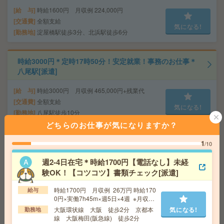
給 与
時給1600円 月収例 224,000円
交通費
全額支給
気になる!
勤務地
淀屋橋駅徒歩3分、北浜駅徒歩6分
時給3000円＊定時17時50分！安定就業！事務のお仕事＊
八尾駅[派遣]
給 与
時給3000円 月収例 465,000円+残業代
交通費
全額支給
気になる!
勤務地
八尾駅徒歩10分
どちらのお仕事が気になりますか？
時給1450円＊未経験OK＊共済組合にて保険健康課でのお
1
/10
仕事[派遣]
週2-4日在宅＊時給1700円【電話なし】未経
給 与
時給1450円 ※月収例 225000円～
験OK！【コツコツ】書類チェック[派遣]
交通費
交通費規定に基づき交通費支給
気になる!
時給1700円 月収例 26万円 時給170
給与
勤務地
畝傍御陵前駅 徒歩4分
0円×実働7h45m×週5日×4週 ※月収例
を保証するものではありません。
大阪環状線 大阪 徒歩2分 京都本
気になる!
勤務地
線 大阪梅田(阪急線) 徒歩2分
＼直雇用可能性あり／残業なしで9-17時〇倉庫内で軽作