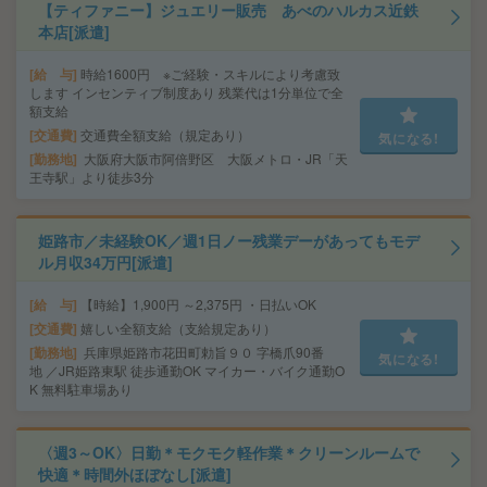
【ティファニー】ジュエリー販売 あべのハルカス近鉄
本店[派遣]
給 与
時給1600円 ※ご経験・スキルにより考慮致
します インセンティブ制度あり 残業代は1分単位で全
額支給
交通費
交通費全額支給（規定あり）
気になる!
勤務地
大阪府大阪市阿倍野区 大阪メトロ・JR「天
王寺駅」より徒歩3分
姫路市／未経験OK／週1日ノー残業デーがあってもモデ
ル月収34万円[派遣]
給 与
【時給】1,900円 ～2,375円 ・日払いOK
交通費
嬉しい全額支給（支給規定あり）
勤務地
兵庫県姫路市花田町勅旨９０ 字橋爪90番
気になる!
地 ／JR姫路東駅 徒歩通勤OK マイカー・バイク通勤O
K 無料駐車場あり
〈週3～OK〉日勤＊モクモク軽作業＊クリーンルームで
快適＊時間外ほぼなし[派遣]