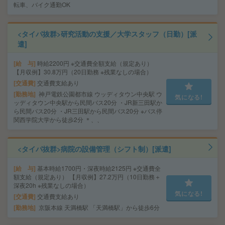
転車、バイク通勤OK
<タイパ抜群>研究活動の支援／大学スタッフ（日勤）[派
遣]
給 与
時給2200円 ※交通費全額支給（規定あり）
【月収例】30.8万円（20日勤務 ※残業なしの場合）
交通費
交通費支給あり
勤務地
神戸電鉄公園都市線 ウッディタウン中央駅 ウ
気になる!
ッディタウン中央駅から民間バス20分 ・JR新三田駅か
ら民間バス20分 ・JR三田駅から民間バス20分 ※バス停
関西学院大学から徒歩2分 ＊、、
<タイパ抜群>病院の設備管理（シフト制）[派遣]
給 与
基本時給1700円・深夜時給2125円 ※交通費全
額支給（規定あり） 【月収例】27.2万円（10日勤務＋
深夜20h ※残業なしの場合）
気になる!
交通費
交通費支給あり
勤務地
京阪本線 天満橋駅 「天満橋駅」から徒歩6分