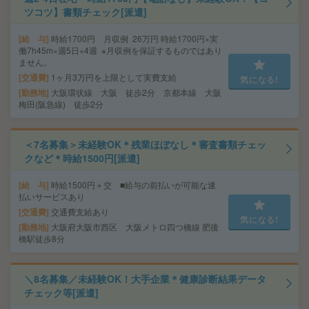
ツコツ】書類チェック[派遣]
給 与
時給1700円 月収例 26万円 時給1700円×実
働7h45m×週5日×4週 ※月収例を保証するものではあり
ません。
交通費
1ヶ月3万円を上限として実費支給
気になる!
勤務地
大阪環状線 大阪 徒歩2分 京都本線 大阪
梅田(阪急線) 徒歩2分
＜7名募集＞未経験OK＊残業ほぼなし＊審査書類チェッ
クなど＊時給1500円[派遣]
給 与
時給1500円＋交 ■給与の前払いが可能な速
払いサービスあり
交通費
交通費支給あり
気になる!
勤務地
大阪府大阪市西区 大阪メトロ四つ橋線 肥後
橋駅徒歩8分
＼8名募集／未経験OK！大手企業＊健康診断結果データ
チェック等[派遣]