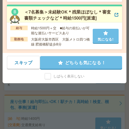
業＊50代活躍中[派遣]
＜7名募集＞未経験OK＊残業ほぼなし＊審査
給 与
時給1500円＋交
書類チェックなど＊時給1500円[派遣]
交通費
◆交通費実費支給※当社規定あり
気になる!
時給1500円＋交 ■給与の前払いが可
給与
勤務地
JRおおさか東線 JR長瀬駅 徒歩10分/近鉄大阪
能な速払いサービスあり
線 長瀬駅 徒歩16分
大阪府大阪市西区 大阪メトロ四つ橋
気になる!
勤務地
線 肥後橋駅徒歩8分
座り仕事！給与即払いOK！高時給！プリント基盤の検査
[派遣]
スキップ
どちらも気になる！
給 与
時給1300円
交通費
交通費支給有り
しばらく表示しない
気になる!
勤務地
大阪府大阪市西成区徒歩10分 ※バイク通勤O
K
座り仕事！給与即払いOK！駅チカ！高時給！検査、梱
包、事務[派遣]
給 与
時給1400円
交通費
交通費支給有り
気になる!