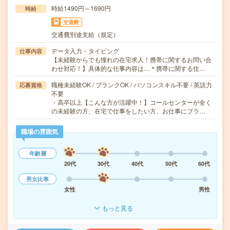
時給1490円～1690円
時給
交通費
交通費別途支給（規定）
データ入力・タイピング
仕事内容
【未経験からでも憧れの在宅求人！携帯に関するお問い合
わせ対応！】具体的な仕事内容は…＊携帯に関する住…
職種未経験OK / ブランクOK / パソコンスキル不要 / 英語力
応募資格
不要
・高卒以上【こんな方が活躍中！】コールセンターが全く
の未経験の方、在宅で仕事をしたい方、お仕事にブラ…
職場の雰囲気
年齢層
20代
30代
40代
50代
60代
男女比率
女性
男性
もっと見る