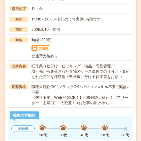
月～金
曜日頻度
11:00～20:00※表記のうち実働8時間です。
時間
2026/8/10～長期
期間
時給1200円
時給
交通費
交通費支給有り
軽作業（仕分け・ピッキング・検品、商品管理）
仕事内容
取引先から集荷された荷物のケース単位での仕分け・集荷
された商品を種類別・数量毎に分ける作業等をお願い…
職種未経験OK / ブランクOK / パソコンスキル不要 / 英語力
応募資格
不要
【来社不要、WEB登録OK！】〇未経験大歓迎！〇フリー
ター、主婦(夫) 大歓迎！ ※お仕事の掛け持ち…
職場の雰囲気
年齢層
20代
30代
40代
50代
60代