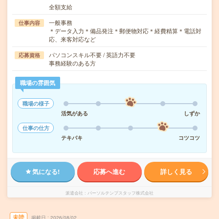
全額支給
一般事務
仕事内容
＊データ入力＊備品発注＊郵便物対応＊経費精算＊電話対
応、来客対応など
パソコンスキル不要 / 英語力不要
応募資格
事務経験のある方
職場の雰囲気
職場の様子
活気がある
しずか
仕事の仕方
テキパキ
コツコツ
気になる!
応募へ進む
詳しく見る
派遣会社
パーソルテンプスタッフ株式会社
未読
掲載日
2026/08/02