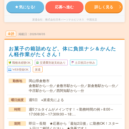
気になる!
応募へ進む
詳しく見る
派遣会社
株式会社日本パーソナルビジネス 中国支店
未読
掲載日
2026/08/05
お菓子の箱詰めなど、体に負担ナシ＆かんた
ん軽作業がたくさん！
職種未経験OK
交通費別途支給あり
土日祝日が休み
WEB登録OK
派遣
岡山県倉敷市
勤務地
倉敷駅から---分／倉敷市駅から---分／新倉敷駅から---分／
中庄駅から---分／西阿知駅から---分
週5日 ※派遣先による
曜日頻度
週5フルタイムがメインです！＜勤務時間の例＞8:00～
時間
17:008:30～17:309:00～18:…
即日～長期 ★応募から「最短2日後」に勤務OK！スター
期間
ト日はご相談ください。★急募です！