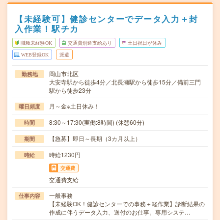
【未経験可】健診センターでデータ入力＋封
入作業！駅チカ
職種未経験OK
交通費別途支給あり
土日祝日が休み
WEB登録OK
派遣
岡山市北区
勤務地
大安寺駅から徒歩4分／北長瀬駅から徒歩15分／備前三門
駅から徒歩23分
月～金※土日休み！
曜日頻度
8:30～17:30(実働:8時間) (休憩60分)
時間
【急募】即日～長期（3カ月以上）
期間
時給1230円
時給
交通費
交通費支給
一般事務
仕事内容
【未経験OK！健診センターでの事務＋軽作業】診断結果の
作成に伴うデータ入力、送付のお仕事。専用システ…