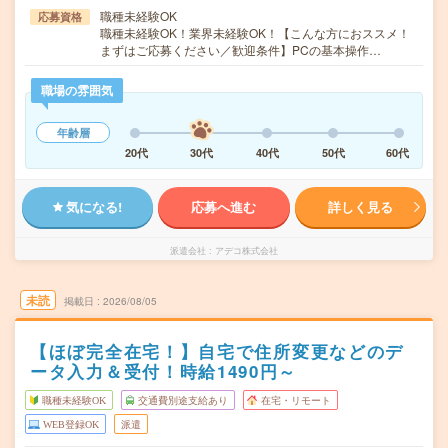
職種未経験OK
応募資格
職種未経験OK！業界未経験OK！【こんな方におススメ！
まずはご応募ください／歓迎条件】PCの基本操作…
職場の雰囲気
年齢層
20代
30代
40代
50代
60代
気になる!
応募へ進む
詳しく見る
派遣会社
アデコ株式会社
未読
掲載日
2026/08/05
【ほぼ完全在宅！】自宅で住所変更などのデ
ータ入力＆受付！時給1490円～
職種未経験OK
交通費別途支給あり
在宅・リモート
WEB登録OK
派遣