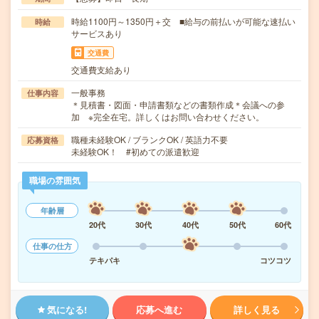
時給1100円～1350円＋交 ■給与の前払いが可能な速払い
時給
サービスあり
交通費
交通費支給あり
一般事務
仕事内容
＊見積書・図面・申請書類などの書類作成＊会議への参
加 ※完全在宅。詳しくはお問い合わせください。
職種未経験OK / ブランクOK / 英語力不要
応募資格
未経験OK！ #初めての派遣歓迎
職場の雰囲気
年齢層
20代
30代
40代
50代
60代
仕事の仕方
テキパキ
コツコツ
気になる!
応募へ進む
詳しく見る