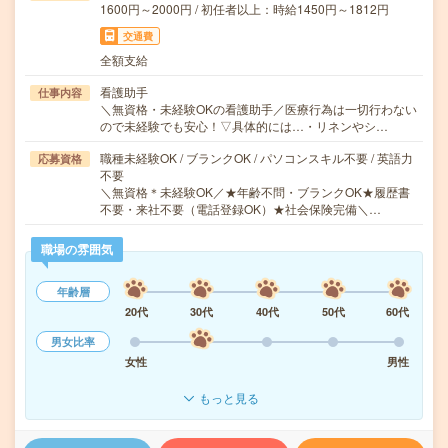
1600円～2000円 / 初任者以上：時給1450円～1812円
交通費
全額支給
看護助手
仕事内容
＼無資格・未経験OKの看護助手／医療行為は一切行わない
ので未経験でも安心！▽具体的には…・リネンやシ…
職種未経験OK / ブランクOK / パソコンスキル不要 / 英語力
応募資格
不要
＼無資格＊未経験OK／★年齢不問・ブランクOK★履歴書
不要・来社不要（電話登録OK）★社会保険完備＼…
職場の雰囲気
年齢層
20代
30代
40代
50代
60代
男女比率
女性
男性
もっと見る