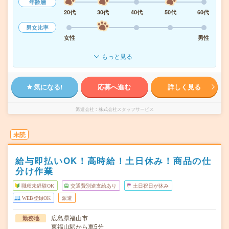
年齢層
20代
30代
40代
50代
60代
男女比率
女性
男性
もっと見る
気になる!
応募へ進む
詳しく見る
派遣会社
株式会社スタッフサービス
未読
給与即払いOK！高時給！土日休み！商品の仕
分け作業
職種未経験OK
交通費別途支給あり
土日祝日が休み
WEB登録OK
派遣
広島県福山市
勤務地
東福山駅から車5分