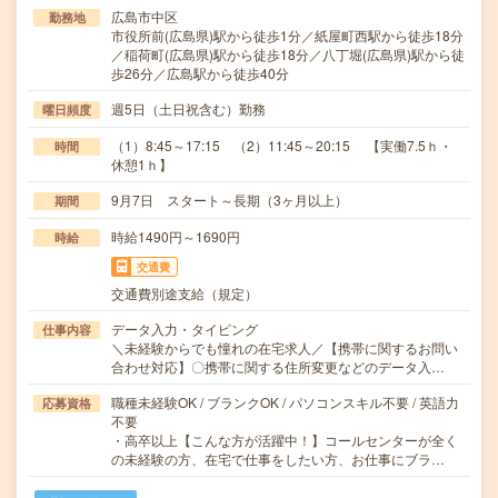
広島市中区
勤務地
市役所前(広島県)駅から徒歩1分／紙屋町西駅から徒歩18分
／稲荷町(広島県)駅から徒歩18分／八丁堀(広島県)駅から徒
歩26分／広島駅から徒歩40分
週5日（土日祝含む）勤務
曜日頻度
（1）8:45～17:15 （2）11:45～20:15 【実働7.5ｈ・
時間
休憩1ｈ】
9月7日 スタート～長期（3ヶ月以上）
期間
時給1490円～1690円
時給
交通費
交通費別途支給（規定）
データ入力・タイピング
仕事内容
＼未経験からでも憧れの在宅求人／【携帯に関するお問い
合わせ対応】〇携帯に関する住所変更などのデータ入…
職種未経験OK / ブランクOK / パソコンスキル不要 / 英語力
応募資格
不要
・高卒以上【こんな方が活躍中！】コールセンターが全く
の未経験の方、在宅で仕事をしたい方、お仕事にブラ…