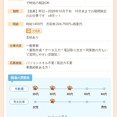
で時短の相談OK
【急募】即日～2026年10月下旬 10月末までの期間限定
期間
のお仕事です ※8月～！
時給1450円 月収例 224,750円+残業代
時給
交通費
支給あり
一般事務
仕事内容
＊書類作成＊データ入力＊電話取り次ぎ＊同業務の方もい
て質問しやすい雰囲気！
パソコンスキル不要 / 英語力不要
応募資格
事務経験ある方！
職場の雰囲気
年齢層
20代
30代
40代
50代
60代
男女比率
女性
男性
もっと見る