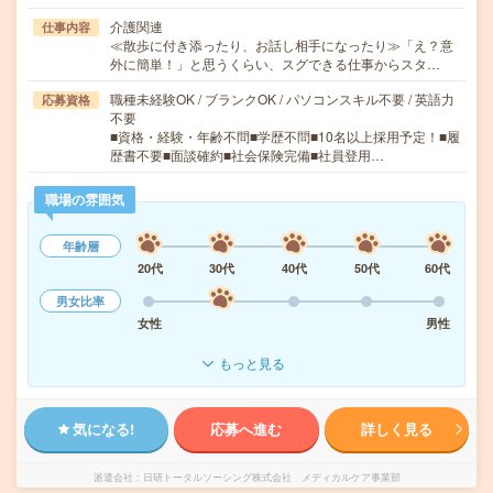
介護関連
仕事内容
≪散歩に付き添ったり、お話し相手になったり≫「え？意
外に簡単！」と思うくらい、スグできる仕事からスタ…
職種未経験OK / ブランクOK / パソコンスキル不要 / 英語力
応募資格
不要
■資格・経験・年齢不問■学歴不問■10名以上採用予定！■履
歴書不要■面談確約■社会保険完備■社員登用…
職場の雰囲気
年齢層
20代
30代
40代
50代
60代
男女比率
女性
男性
もっと見る
気になる!
応募へ進む
詳しく見る
派遣会社
日研トータルソーシング株式会社 メディカルケア事業部