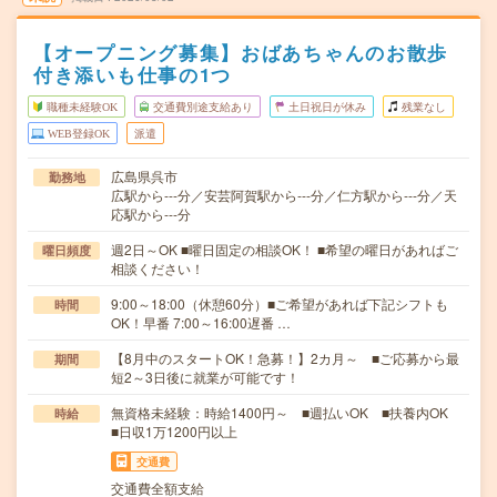
【オープニング募集】おばあちゃんのお散歩
付き添いも仕事の1つ
職種未経験OK
交通費別途支給あり
土日祝日が休み
残業なし
WEB登録OK
派遣
広島県呉市
勤務地
広駅から---分／安芸阿賀駅から---分／仁方駅から---分／天
応駅から---分
週2日～OK ■曜日固定の相談OK！ ■希望の曜日があればご
曜日頻度
相談ください！
9:00～18:00（休憩60分）■ご希望があれば下記シフトも
時間
OK！早番 7:00～16:00遅番 …
【8月中のスタートOK！急募！】2カ月～ ■ご応募から最
期間
短2～3日後に就業が可能です！
無資格未経験：時給1400円～ ■週払いOK ■扶養内OK
時給
■日収1万1200円以上
交通費
交通費全額支給