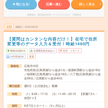
気になる!
応募へ進む
詳しく見る
派遣会社
株式会社日本パーソナルビジネス 中国支店
未読
掲載日
2026/08/05
【質問はカンタンな内容だけ！】在宅で住所
変更等のデータ入力＆受付！時給1490円
職種未経験OK
交通費別途支給あり
在宅・リモート
WEB登録OK
派遣
広島市中区
勤務地
市役所前(広島県)駅から徒歩1分／紙屋町西駅から徒歩18分
／稲荷町(広島県)駅から徒歩18分／八丁堀(広島県)駅から徒
歩26分／広島駅から徒歩40分
週5日（土日祝含む）勤務
曜日頻度
（1）8:45～17:15 （2）11:45～20:15 【実働7.5ｈ・
時間
休憩1ｈ】
9月7日スタート～（3ヶ月以上）
期間