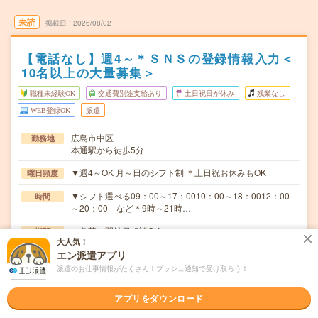
未読
掲載日
2026/08/02
【電話なし】週4～＊ＳＮＳの登録情報入力＜
10名以上の大量募集＞
職種未経験OK
交通費別途支給あり
土日祝日が休み
残業なし
WEB登録OK
派遣
広島市中区
勤務地
本通駅から徒歩5分
▼週4～OK 月～日のシフト制 ＊土日祝お休みもOK
曜日頻度
▼シフト選べる09：00～17：0010：00～18：0012：00
時間
～20：00 など＊9時～21時…
＜急募＞開始日相談OK
期間
大人気！
エン派遣アプリ
時給1300～1500円 ※日払いOK(規定あり) ※スキルによ
時給
り応相談
派遣のお仕事情報がたくさん！プッシュ通知で受け取ろう！
交通費
アプリをダウンロード
交通費支給（規定あり）