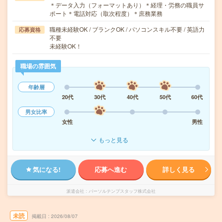
＊データ入力（フォーマットあり）＊経理・労務の職員サ
ポート＊電話対応（取次程度）＊庶務業務
職種未経験OK / ブランクOK / パソコンスキル不要 / 英語力
応募資格
不要
未経験OK！
職場の雰囲気
年齢層
20代
30代
40代
50代
60代
男女比率
女性
男性
もっと見る
気になる!
応募へ進む
詳しく見る
派遣会社
パーソルテンプスタッフ株式会社
未読
掲載日
2026/08/07