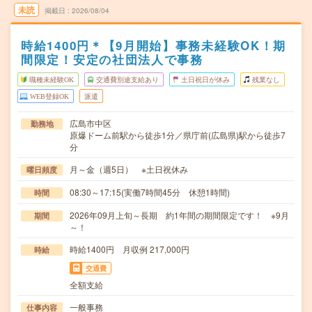
未読
掲載日
2026/08/04
時給1400円＊【9月開始】事務未経験OK！期
間限定！安定の社団法人で事務
職種未経験OK
交通費別途支給あり
土日祝日が休み
残業なし
WEB登録OK
派遣
広島市中区
勤務地
原爆ドーム前駅から徒歩1分／県庁前(広島県)駅から徒歩7
分
月～金（週5日） ※土日祝休み
曜日頻度
08:30～17:15(実働7時間45分 休憩1時間)
時間
2026年09月上旬～長期 約1年間の期間限定です！ ※9月
期間
～！
時給1400円 月収例 217,000円
時給
交通費
全額支給
一般事務
仕事内容