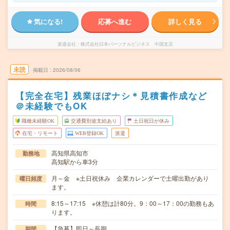
気になる!
応募へ進む
詳しく見る
派遣会社
株式会社日本パーソナルビジネス 中国支店
未読
掲載日
2026/08/06
【完全在宅】残業ほぼナシ＊見積書作成など
＠未経験でもOK
職種未経験OK
交通費別途支給あり
土日祝日が休み
在宅・リモート
WEB登録OK
派遣
高知県高知市
勤務地
高知駅から車3分
月～金 ※土日祝休み 企業カレンダーで土曜出勤があり
曜日頻度
ます。
8:15～17:15 ※休憩は計80分。9：00～17：00の勤務もあ
時間
ります。
【急募】即日～長期
期間