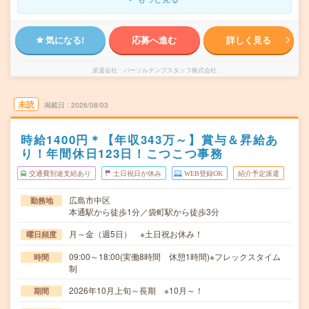
気になる!
応募へ進む
詳しく見る
派遣会社
パーソルテンプスタッフ株式会社
未読
掲載日
2026/08/03
時給1400円＊【年収343万～】賞与＆昇給あ
り！年間休日123日！こつこつ事務
交通費別途支給あり
土日祝日が休み
WEB登録OK
紹介予定派遣
広島市中区
勤務地
本通駅から徒歩1分／袋町駅から徒歩3分
月～金（週5日） ※土日祝お休み！
曜日頻度
09:00～18:00(実働8時間 休憩1時間)※フレックスタイム
時間
制
2026年10月上旬～長期 ※10月～！
期間