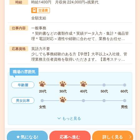
時給1400円 月収例 224,000円+残業代
時給
交通費
全額支給
一般事務
仕事内容
＊契約書などの書類作成＊実績データ入力・集計＊備品管
理＊電話対応＜適性や経験に合わせて、業務をお任せ…
英語力不要
応募資格
少しでも事務経験のある方【学歴】大卒以上※入社後、管
理業務主任者資格を取得いただきます。【選考ステッ…
職場の雰囲気
年齢層
20代
30代
40代
50代
60代
男女比率
女性
男性
もっと見る
気になる!
応募へ進む
詳しく見る