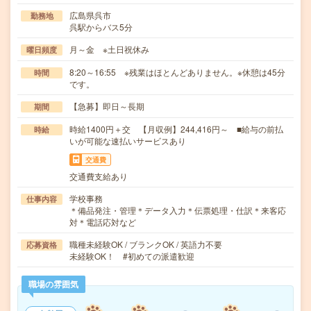
広島県呉市
勤務地
呉駅からバス5分
月～金 ※土日祝休み
曜日頻度
8:20～16:55 ※残業はほとんどありません。※休憩は45分
時間
です。
【急募】即日～長期
期間
時給1400円＋交 【月収例】244,416円～ ■給与の前払
時給
いが可能な速払いサービスあり
交通費
交通費支給あり
学校事務
仕事内容
＊備品発注・管理＊データ入力＊伝票処理・仕訳＊来客応
対＊電話応対など
職種未経験OK / ブランクOK / 英語力不要
応募資格
未経験OK！ #初めての派遣歓迎
職場の雰囲気