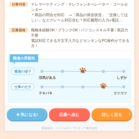
テレマーケティング・テレフォンオペレーター・コールセ
仕事内容
ンター
＊商品の問合せ対応 →「商品の発送状況」「交換してほ
しい」などクレーム対応含む＊対応履歴の入力※電話…
職種未経験OK / ブランクOK / パソコンスキル不要 / 英語力
応募資格
不要
電話対応できる方文字入力などカンタンなPC操作ができる
方！
職場の雰囲気
職場の様子
活気がある
しずか
仕事の仕方
テキパキ
コツコツ
気になる!
応募へ進む
詳しく見る
派遣会社
パーソルテンプスタッフ株式会社