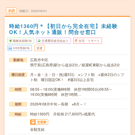
未読
掲載日
2026/08/01
時給1360円＊【初日から完全在宅】未経験
OK！人気ネット通販！問合せ窓口
職種未経験OK
交通費別途支給あり
在宅・リモート
WEB登録OK
派遣
広島市中区
勤務地
県庁前(広島県)駅から徒歩2分／紙屋町東駅から徒歩2分
月～金・土・日・祝(週5日) ※シフト制 ※週休2日のシフ
曜日頻度
ト制 曜日固定OK！ #週3日以上在宅
08:55～18:00(実働8時間 休憩1時間05分)09:55～
時間
19:00(実働8時間 休憩1時間…
2026年08月中旬～長期 ※8月～！
期間
時給1360円 月収例 217,600円+残業代
時給
交通費
全額支給