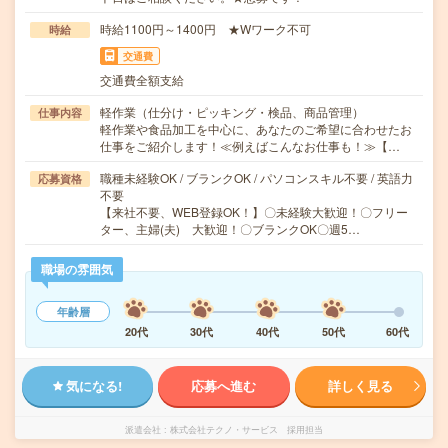
時給1100円～1400円 ★Wワーク不可
時給
交通費
交通費全額支給
軽作業（仕分け・ピッキング・検品、商品管理）
仕事内容
軽作業や食品加工を中心に、あなたのご希望に合わせたお
仕事をご紹介します！≪例えばこんなお仕事も！≫【…
職種未経験OK / ブランクOK / パソコンスキル不要 / 英語力
応募資格
不要
【来社不要、WEB登録OK！】〇未経験大歓迎！〇フリー
ター、主婦(夫) 大歓迎！〇ブランクOK〇週5…
職場の雰囲気
年齢層
20代
30代
40代
50代
60代
気になる!
応募へ進む
詳しく見る
派遣会社
株式会社テクノ・サービス 採用担当