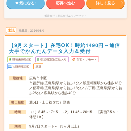
気になる!
応募へ進む
詳しく見る
派遣会社
株式会社ニッソーネット
未読
掲載日
2026/08/01
【9月スタート】在宅OK！時給1490円～通信
大手でかんたんデータ入力＆受付
職種未経験OK
交通費別途支給あり
在宅・リモート
WEB登録OK
派遣
広島市中区
勤務地
市役所前(広島県)駅から徒歩1分／紙屋町西駅から徒歩18分
／稲荷町(広島県)駅から徒歩18分／八丁堀(広島県)駅から徒
歩26分／広島駅から徒歩40分
週5日（土日祝含む）勤務
曜日頻度
（1）8:45～17:15 （2）11:45～20:15 【実働7.5ｈ・
時間
休憩1ｈ】
9月7日スタート～（3ヶ月以上）
期間