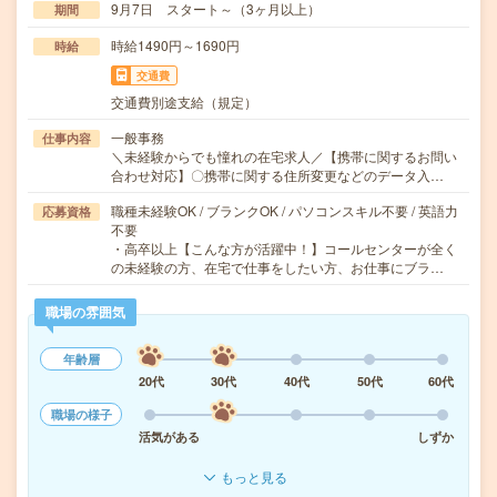
9月7日 スタート～（3ヶ月以上）
期間
時給1490円～1690円
時給
交通費
交通費別途支給（規定）
一般事務
仕事内容
＼未経験からでも憧れの在宅求人／【携帯に関するお問い
合わせ対応】〇携帯に関する住所変更などのデータ入…
職種未経験OK / ブランクOK / パソコンスキル不要 / 英語力
応募資格
不要
・高卒以上【こんな方が活躍中！】コールセンターが全く
の未経験の方、在宅で仕事をしたい方、お仕事にブラ…
職場の雰囲気
年齢層
20代
30代
40代
50代
60代
職場の様子
活気がある
しずか
もっと見る