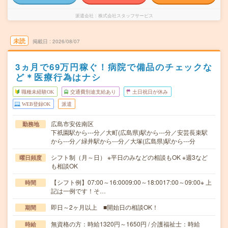
派遣会社
株式会社スタッフサービス
未読
掲載日
2026/08/07
3ヵ月で69万円稼ぐ！病院で備品のチェックな
ど＊医療行為はナシ
職種未経験OK
交通費別途支給あり
土日祝日が休み
WEB登録OK
派遣
広島市安佐南区
勤務地
下祇園駅から---分／大町(広島県)駅から---分／安芸長束駅
から---分／緑井駅から---分／大塚(広島県)駅から---分
シフト制（月～日） ※平日のみなどの相談もOK ※週3など
曜日頻度
も相談OK
【シフト例】07:00～16:0009:00～18:0017:00～09:00※ 上
時間
記は一例です！そ…
即日～2ヶ月以上 ■開始日の相談OK！
期間
無資格の方：時給1320円～1650円 / 介護福祉士：時給
時給