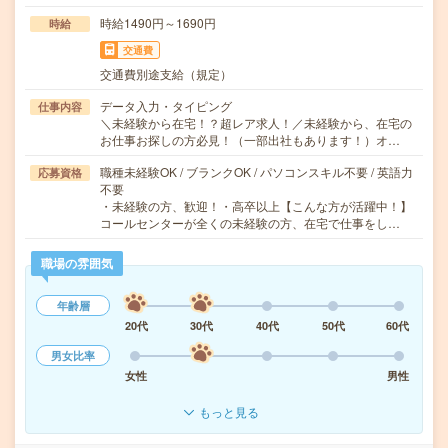
時給1490円～1690円
時給
交通費
交通費別途支給（規定）
データ入力・タイピング
仕事内容
＼未経験から在宅！？超レア求人！／未経験から、在宅の
お仕事お探しの方必見！（一部出社もあります！）オ…
職種未経験OK / ブランクOK / パソコンスキル不要 / 英語力
応募資格
不要
・未経験の方、歓迎！・高卒以上【こんな方が活躍中！】
コールセンターが全くの未経験の方、在宅で仕事をし…
職場の雰囲気
年齢層
20代
30代
40代
50代
60代
男女比率
女性
男性
もっと見る