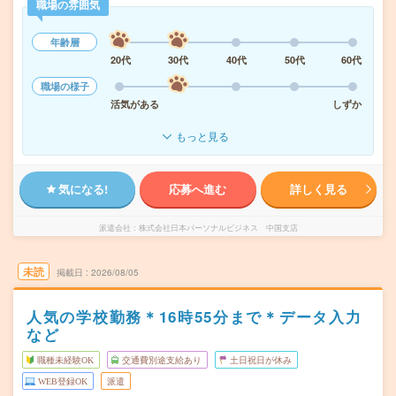
職場の雰囲気
年齢層
20代
30代
40代
50代
60代
職場の様子
活気がある
しずか
もっと見る
気になる!
応募へ進む
詳しく見る
派遣会社
株式会社日本パーソナルビジネス 中国支店
未読
掲載日
2026/08/05
人気の学校勤務＊16時55分まで＊データ入力
など
職種未経験OK
交通費別途支給あり
土日祝日が休み
WEB登録OK
派遣