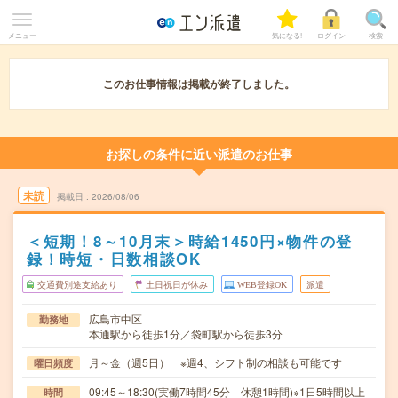
メニュー
気になる!
ログイン
検索
このお仕事情報は掲載が終了しました。
お探しの条件に近い派遣のお仕事
未読
掲載日
2026/08/06
＜短期！8～10月末＞時給1450円×物件の登
録！時短・日数相談OK
交通費別途支給あり
土日祝日が休み
WEB登録OK
派遣
広島市中区
勤務地
本通駅から徒歩1分／袋町駅から徒歩3分
月～金（週5日） ※週4、シフト制の相談も可能です
曜日頻度
09:45～18:30(実働7時間45分 休憩1時間)※1日5時間以上
時間