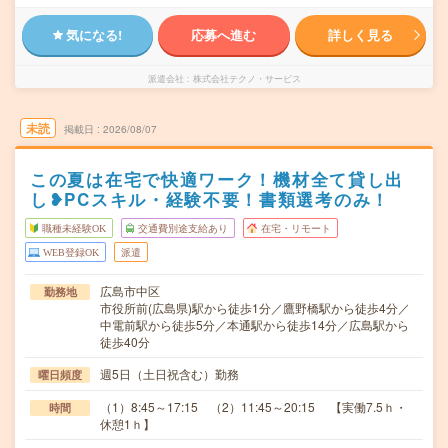
気になる!
応募へ進む
詳しく見る
派遣会社
株式会社テクノ・サービス
未読
掲載日
2026/08/07
この夏は在宅で快適ワーク！機材全て貸し出
し❥PCスキル・経験不要！書類選考のみ！
職種未経験OK
交通費別途支給あり
在宅・リモート
WEB登録OK
派遣
広島市中区
勤務地
市役所前(広島県)駅から徒歩1分／鷹野橋駅から徒歩4分／
中電前駅から徒歩5分／本通駅から徒歩14分／広島駅から
徒歩40分
週5日（土日祝含む）勤務
曜日頻度
（1）8:45～17:15 （2）11:45～20:15 【実働7.5ｈ・
時間
休憩1ｈ】