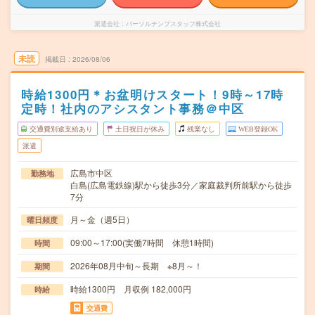
派遣会社
パーソルテンプスタッフ株式会社
未読
掲載日
2026/08/06
時給1300円＊お盆明けスタート！9時～17時
定時！社内のアシスタント事務＠中区
交通費別途支給あり
土日祝日が休み
残業なし
WEB登録OK
派遣
広島市中区
勤務地
白島(広島電鉄線)駅から徒歩3分／家庭裁判所前駅から徒歩
7分
月～金（週5日）
曜日頻度
09:00～17:00(実働7時間 休憩1時間)
時間
2026年08月中旬～長期 ※8月～！
期間
時給1300円 月収例 182,000円
時給
交通費