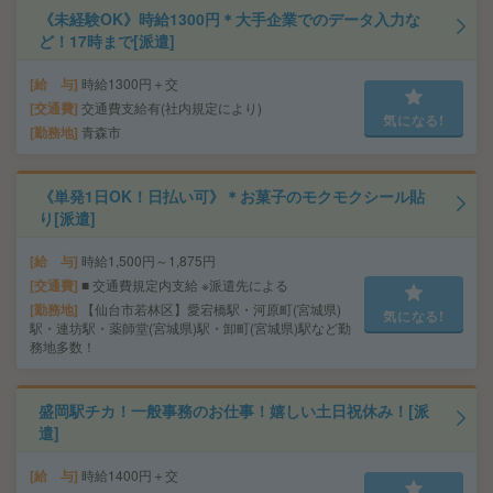
《未経験OK》時給1300円＊大手企業でのデータ入力な
ど！17時まで[派遣]
給 与
時給1300円＋交
交通費
交通費支給有(社内規定により)
気になる!
勤務地
青森市
《単発1日OK！日払い可》＊お菓子のモクモクシール貼
り[派遣]
給 与
時給1,500円～1,875円
交通費
■ 交通費規定内支給 ※派遣先による
勤務地
【仙台市若林区】愛宕橋駅・河原町(宮城県)
気になる!
駅・連坊駅・薬師堂(宮城県)駅・卸町(宮城県)駅など勤
務地多数！
盛岡駅チカ！一般事務のお仕事！嬉しい土日祝休み！[派
遣]
給 与
時給1400円＋交