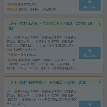
交通費
交通費支給有り
気になる!
勤務地
船岡駅～車14分 ※車通勤OK
<タイパ抜群>LANケーブルのコネクタ製造（2交替）[派
遣]
給 与
基本時給1700円・深夜時給2125円 ※交通費全
額支給（規定あり） 【月収例】30.9万円（20日勤務＋
残業10h＋深夜62.5h） ※入社から3ヶ月目以降は基本
時給1500円となります。
交通費
交通費支給あり
気になる!
勤務地
JR常磐線 逢隈駅 「逢隈駅」から車2分 ・JR
「槻木駅」から車10分 ・JR「岩沼駅」から車14分 ＊
自転車、バイク、マイカー通勤OK（無料駐車場あり）
<タイパ抜群>自動車用シートの組立（2交替）[派遣]
給 与
基本時給1700円・深夜時給2125円 ※交通費全
額支給（規定あり） 【月収例】34.0万円（20日勤務
+残業20ｈ+深夜60ｈ） ＊4ヶ月目以降は基本時給1500
円となります。