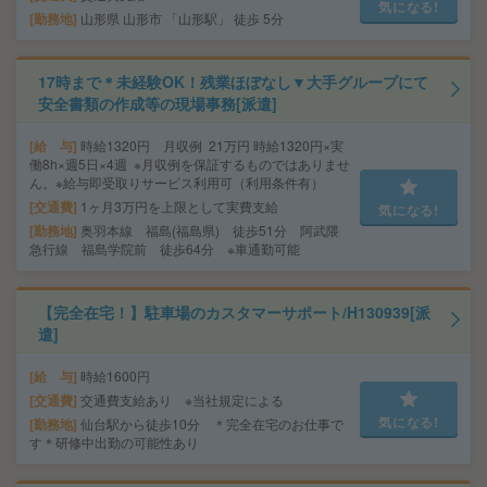
気になる!
勤務地
山形県 山形市 「山形駅」 徒歩 5分
17時まで＊未経験OK！残業ほぼなし▼大手グループにて
安全書類の作成等の現場事務[派遣]
給 与
時給1320円 月収例 21万円 時給1320円×実
働8h×週5日×4週 ※月収例を保証するものではありませ
ん。※給与即受取りサービス利用可（利用条件有）
交通費
1ヶ月3万円を上限として実費支給
気になる!
勤務地
奥羽本線 福島(福島県) 徒歩51分 阿武隈
急行線 福島学院前 徒歩64分 ※車通勤可能
【完全在宅！】駐車場のカスタマーサポート/H130939[派
遣]
給 与
時給1600円
交通費
交通費支給あり ※当社規定による
気になる!
勤務地
仙台駅から徒歩10分 ＊完全在宅のお仕事で
す＊研修中出勤の可能性あり