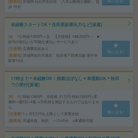
気になる!
勤務地
宮城県 仙台市太白区 「八木山動物公園駅」 徒
歩 10分
未経験スタートOK＊住民受診票出力など[派遣]
給 与
時給1300円＋交 【月収例】188,500円～ ■
給与の前払いが可能な速払いサービスあり
交通費
交通費支給あり
気になる!
勤務地
宮城県仙台市泉区 仙台地下鉄南北線 泉中央
駅車10分
17時まで＊未経験OK！残業ほぼなし▼車通勤OK＊秋田
での受付[派遣]
給 与
時給1360円 月収例 21万円 時給1360円×実
働8h×週5日×4週 ※月収例を保証するものではありませ
ん。
気になる!
交通費
1ヶ月3万円を上限として実費支給
勤務地
羽越本線 秋田 バス45分 ※車通勤可能