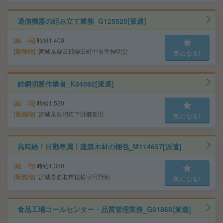
通信機器の組み立て業務_G125520[派遣]
給 与
時給1,400
勤務地
宮城県柴田郡柴田町中名生神明堂
気になる!
鉄鋼切断作業者_K84082[派遣]
給 与
時給1,520
勤務地
宮城県岩沼市下野郷新田
気になる!
高時給！日勤専属！建築木材の梱包_M114657[派遣]
給 与
時給1,350
勤務地
宮城県名取市植松字田野部
気になる!
食品工場コールセンター・品質管理業務_G81868[派遣]