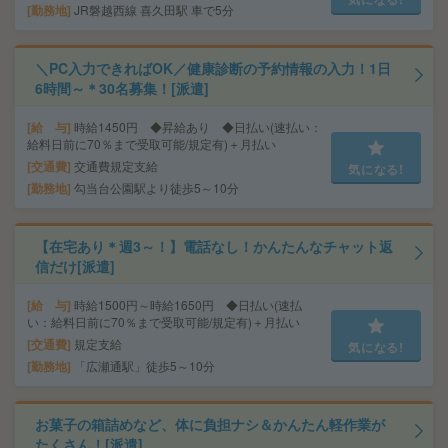
勤務地
JR磐越西線 喜久田駅 車で5分
＼PC入力できればOK／健康診断の予約情報の入力！1日
6時間～＊30名募集！[派遣]
給 与
時給1450円 ◆昇給あり ◆日払い(速払い：
給料日前に70％まで受取可能/規定有)＋月払い
交通費
交通費規定支給
気になる!
勤務地
勾当台公園駅より徒歩5～10分
【在宅あり＊週3～！】電話なし！かんたんなチャット返
信だけ[派遣]
給 与
時給1500円～時給1650円 ◆日払い(速払
い：給料日前に70％まで受取可能/規定有)＋月払い
交通費
規定支給
気になる!
勤務地
「広瀬通駅」徒歩5～10分
お菓子の箱詰めなど、体に負担ナシ＆かんたん軽作業が
たくさん！[派遣]