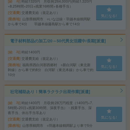
給 与
時給1320円 月収例:264,000円(時給1,320円
×8.25時間×20日+残業16時間+各種手当）
交通費
交通費支給（規定あり）
気になる!
勤務地
山形県鶴岡市 ○いなほ線・羽越本線鶴岡駅
から車で4分 羽越本線藤島駅から車で14分
電子材料部品の加工/20～50代男女活躍中/長期[派遣]
給 与
時給1400円
交通費
交通費支給（規定あり）
勤務地
福島県西白河郡西郷村 ○新白河駅（東北新
気になる!
幹線）から車で約8分 白河駅（東北本線）から車で約
10分
社宅補助あり！簡単ラクラク出荷作業[派遣]
給 与
時給1400円 月収例:28万円程度（1400円×7.
5時間×20日+残業30時間、深夜手当）・残業手当、深
夜手当、休出手当等あり
気になる!
交通費
交通費支給（規定あり）
勤務地
山形県鶴岡市 ○羽越本線鶴岡駅より車で5分