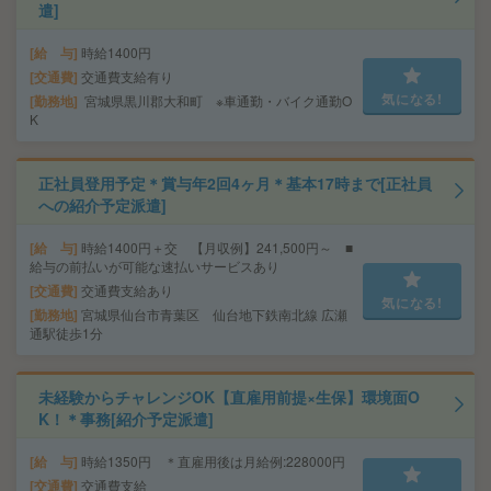
遣]
給 与
時給1400円
交通費
交通費支給有り
気になる!
勤務地
宮城県黒川郡大和町 ※車通勤・バイク通勤O
K
正社員登用予定＊賞与年2回4ヶ月＊基本17時まで[正社員
への紹介予定派遣]
給 与
時給1400円＋交 【月収例】241,500円～ ■
給与の前払いが可能な速払いサービスあり
交通費
交通費支給あり
気になる!
勤務地
宮城県仙台市青葉区 仙台地下鉄南北線 広瀬
通駅徒歩1分
未経験からチャレンジOK【直雇用前提×生保】環境面O
K！＊事務[紹介予定派遣]
給 与
時給1350円 ＊直雇用後は月給例:228000円
交通費
交通費支給