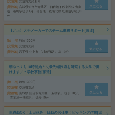
交通費
交通費支給あり
気になる!
勤務地
宮城県仙台市青葉区 仙台地下鉄東西線 青葉
通一番町駅徒歩1分、仙台地下鉄南北線 広瀬通駅徒歩5
分
【北上】大手メーカーでのチーム事務サポート[派遣]
給 与
時給1350円
交通費
交通費支給
気になる!
勤務地
岩手県 北上市 「村崎野駅」 車 10分
朝ゆっくり10時開始＊＼最先端技術を研究する大学で働
けます／＊学校事務[派遣]
給 与
時給1300円
交通費
交通費支給
気になる!
勤務地
宮城県 仙台市青葉区 「五橋駅」 徒歩 10分,
「青葉通一番町駅」 徒歩 15分
車通勤OK！土日休み！日勤のお仕事！ピッキング作業[派