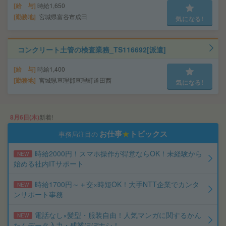
給 与
時給1,650
勤務地
宮城県富谷市成田
気になる!
コンクリート土管の検査業務_TS116692[派遣]
給 与
時給1,400
勤務地
宮城県亘理郡亘理町道田西
気になる!
8月6日(木)
新着!
お仕事
★
トピックス
事務局注目の
時給2000円！スマホ操作が得意ならOK！未経験から
NEW
始める社内ITサポート
時給1700円～＋交×時短OK！大手NTT企業でカンタ
NEW
ンサポート事務
電話なし×髪型・服装自由！人気マンガに関するかん
NEW
たんデータ入力・残業ほぼナシ！