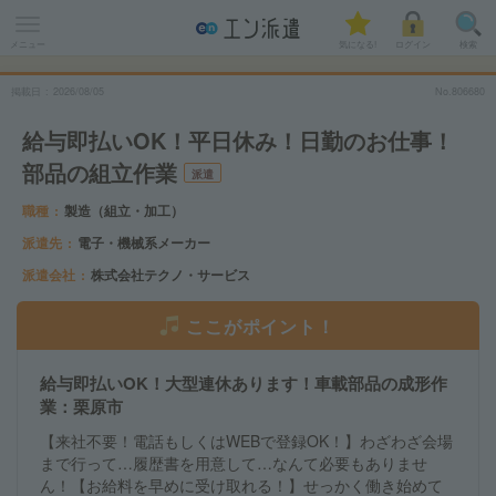
メニュー
気になる!
ログイン
検索
掲載日
2026
/
08
/
05
No.806680
給与即払いOK！平日休み！日勤のお仕事！
部品の組立作業
派遣
職種
製造（組立・加工）
派遣先
電子・機械系メーカー
派遣会社
株式会社テクノ・サービス
ここがポイント！
給与即払いOK！大型連休あります！車載部品の成形作
業：栗原市
【来社不要！電話もしくはWEBで登録OK！】わざわざ会場
まで行って…履歴書を用意して…なんて必要もありませ
ん！【お給料を早めに受け取れる！】せっかく働き始めて