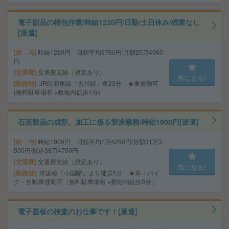
電子部品の梱包作業/時給1220円/日勤/土日休み/残業なし
[派遣]
給 与
時給1220円 日額平均9760円/月額20万4960
円
交通費
交通費支給（規定あり）
気になる!
勤務地
JR陸羽東線「古川駅」車23分 ★車通勤可
(無料駐車場有 ※敷地内徒歩1分)
石英製品の成型、加工に係る製造業務/時給1900円[派遣]
給 与
時給1900円 日額平均1万4250円/月額31万3
500円/残込38万4750円
交通費
交通費支給（規定あり）
気になる!
勤務地
米坂線「小国駅」より徒歩5分 ★車・バイ
ク・自転車通勤可（無料駐車場有 ※敷地内徒歩5分）
電子基板の検査のお仕事です！[派遣]