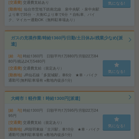
交通費
交通費支給あり
気になる!
勤務地
仙台市営地下鉄南北線 泉中央駅 ・泉中央駅
より車で35分 ・大衡ICより車で6分 ＊自転車、バイ
ク、マイカー通勤OK（無料駐車場あり）
ガスの充填作業/時給1360円/日勤/土日休み/残業少なめ[派
遣]
給 与
時給1360円 日額平均1万880円/月額22万84
80円/残込24万5480円
交通費
交通費支給（規定あり）
気になる!
勤務地
JR仙石線「多賀城駅」車6分 ★車・バイク
通勤可(無料駐車場有 ※敷地内徒歩1分)
大崎市！軽作業！時給1300円[派遣]
給 与
時給1300円 日額平均1万595円/月額22万24
95円
交通費
交通費支給（規定あり）
気になる!
勤務地
JR陸羽東線「古川駅」車10分 ★車・バイク
通勤可(無料駐車場有 ※敷地内徒歩1分)