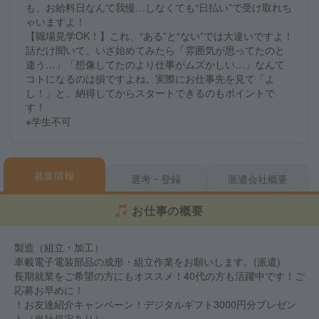
も、お給料日なんて我慢…しなくても“日払い”で受け取れち
ゃいますよ！
【職場見学OK！】これ、“ある”と“ない”では大違いですよ！
話だけ聞いて、いざ始めてみたら「雰囲気が思ってたのと
違う…」「想像してたのより仕事がムズかしい…」なんて
コトになるのは損ですよね。実際にお仕事先を見て「よ
し！」と、納得してからスタートできるのもポイントで
す！
※学生不可
募集情報
選考・登録
派遣会社概要
お仕事の概要
製造（組立・加工）
車載電子電装部品の成形・組立作業をお願いします。(派遣)
長期就業をご希望の方にもオススメ！40代の方も活躍中です！ご
応募お早めに！
！お友達紹介キャンペーン！デジタルギフト3000円分プレゼン
ト（当社規定あり）