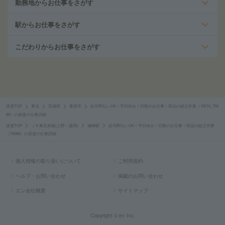
勤務地からお仕事をさがす
駅からお仕事をさがす
こだわりからお仕事をさがす
派遣TOP
東北
宮城県
栗原市
給与即払いOK！平日休み！日勤のお仕事！部品の組立作業（10210_793
88）の派遣の仕事詳細
派遣TOP
ＪＲ東北本線(上野－盛岡)
瀬峰駅
給与即払いOK！平日休み！日勤のお仕事！部品の組立作業
（79388）の派遣の仕事詳細
個人情報の取り扱いについて
ご利用規約
ヘルプ・お問い合わせ
掲載のお問い合わせ
エン会社概要
サイトマップ
Copyright © en Inc.