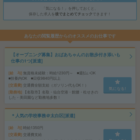
「気になる！」を押しておくと、
保存した求人を
後でまとめてチェック
できます！
あなたの閲覧履歴からのオススメのお仕事です
【オープニング募集】おばあちゃんのお散歩付き添いも
仕事の1つ[派遣]
給 与
無資格未経験：時給1230円～ ■週払いOK
■扶養内OK ■日収9840円以上
交通費
交通費全額支給（ガソリン代もOK！）
気になる!
勤務地
【名取市】名取・仙台空港・館腰・杜せきの
した・美田園など勤務地多数！
＊人気の学校事務＠太白区[派遣]
給 与
時給1350円
交通費
交通費支給