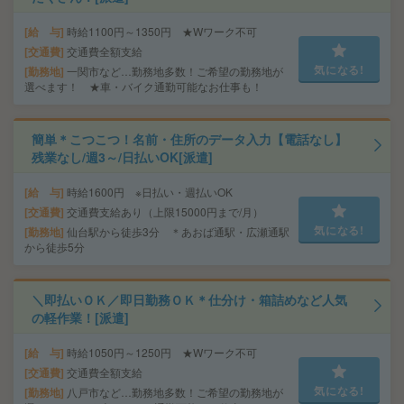
給 与
時給1100円～1350円 ★Wワーク不可
交通費
交通費全額支給
気になる!
勤務地
一関市など…勤務地多数！ご希望の勤務地が
選べます！ ★車・バイク通勤可能なお仕事も！
簡単＊こつこつ！名前・住所のデータ入力【電話なし】
残業なし/週3～/日払いOK[派遣]
給 与
時給1600円 ※日払い・週払いOK
交通費
交通費支給あり（上限15000円まで/月）
気になる!
勤務地
仙台駅から徒歩3分 ＊あおば通駅・広瀬通駅
から徒歩5分
＼即払いＯＫ／即日勤務ＯＫ＊仕分け・箱詰めなど人気
の軽作業！[派遣]
給 与
時給1050円～1250円 ★Wワーク不可
交通費
交通費全額支給
気になる!
勤務地
八戸市など…勤務地多数！ご希望の勤務地が