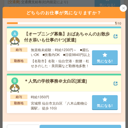
交通費
交通費支給有(社内規定により)
気になる!
勤務地
JR線 盛岡駅 徒歩10分
どちらのお仕事が気になりますか？
1
/10
〈空いた日1日のみからOK〉＊コスメの仕分け[派遣]
【オープニング募集】おばあちゃんのお散歩
給 与
時給1,500円～1,875円
付き添いも仕事の1つ[派遣]
勤務地
【気仙沼市】気仙沼駅・小金沢駅・大谷海岸
気になる!
駅・上鹿折駅・蔵内駅など勤務地多数！
無資格未経験：時給1230円～ ■週払
給与
いOK ■扶養内OK ■日収9840円以上
【名取市】名取・仙台空港・館腰・杜
気になる!
勤務地
【青森空港／新青森駅】レンタカー店での受付とカンタ
せきのした・美田園など勤務地多数！
ン事務！[派遣]
＊人気の学校事務＠太白区[派遣]
給 与
時給1250円＋交
交通費
交通費支給有(社内規定により)
気になる!
勤務地
JR奥羽本線 青森駅 車20分
時給1350円
給与
宮城県 仙台市太白区 「八木山動物公
勤務地
気になる!
園駅」 徒歩 10分
高時給！平日休み！日勤のお仕事！自動車の整備作業[派
遣]
給 与
時給2100円 【月収例】例330,000円(稼働21