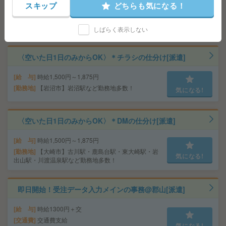
スキップ
どちらも気になる！
日)
交通費
交通費支給有り
気になる!
勤務地
南長井駅～
しばらく表示しない
〈空いた日1日のみからOK〉＊チラシの仕分け[派遣]
給 与
時給1,500円～1,875円
勤務地
【岩沼市】岩沼駅など勤務地多数！
気になる!
〈空いた日1日のみからOK〉＊DMの仕分け[派遣]
給 与
時給1,500円～1,875円
勤務地
【大崎市】古川駅・鹿島台駅・東大崎駅・岩
気になる!
出山駅・川渡温泉駅など勤務地多数！
即日開始！受注データ入力メインの事務@郡山[派遣]
給 与
時給1300円＋交
交通費
交通費支給
気になる!