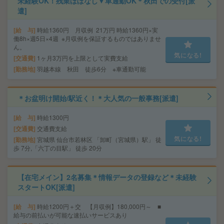
未経験OK！残業ほぼなし▼車通勤OK＊秋田での受付[派
遣]
給 与
時給1360円 月収例 21万円 時給1360円×実
働8h×週5日×4週 ※月収例を保証するものではありませ
ん。
気になる!
交通費
1ヶ月3万円を上限として実費支給
勤務地
羽越本線 秋田 徒歩6分 ※車通勤可能
＊お盆明け開始/駅近く！＊大人気の一般事務[派遣]
給 与
時給1300円
交通費
交通費支給
気になる!
勤務地
宮城県 仙台市若林区 「卸町（宮城県）駅」 徒
歩 7分,「六丁の目駅」 徒歩 20分
【在宅メイン】2名募集＊情報データの登録など＊未経験
スタートOK[派遣]
給 与
時給1200円＋交 【月収例】180,000円～ ■
給与の前払いが可能な速払いサービスあり