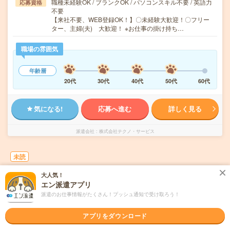
職種未経験OK / ブランクOK / パソコンスキル不要 / 英語力
応募資格
不要
【来社不要、WEB登録OK！】〇未経験大歓迎！〇フリー
ター、主婦(夫) 大歓迎！ ※お仕事の掛け持ち…
職場の雰囲気
年齢層
20代
30代
40代
50代
60代
気になる!
応募へ進む
詳しく見る
派遣会社
株式会社テクノ・サービス
未読
大人気！
9月末までの短期！化粧品の簡単箱詰め、検品
エン派遣アプリ
作業＊
派遣のお仕事情報がたくさん！プッシュ通知で受け取ろう！
職種未経験OK
交通費別途支給あり
土日祝日が休み
派遣
アプリをダウンロード
静岡県藤枝市
勤務地