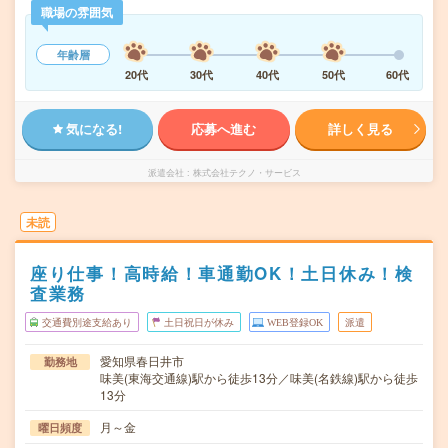
職場の雰囲気
年齢層
20代
30代
40代
50代
60代
気になる!
応募へ進む
詳しく見る
派遣会社
株式会社テクノ・サービス
未読
座り仕事！高時給！車通勤OK！土日休み！検
査業務
交通費別途支給あり
土日祝日が休み
WEB登録OK
派遣
愛知県春日井市
勤務地
味美(東海交通線)駅から徒歩13分／味美(名鉄線)駅から徒歩
13分
月～金
曜日頻度