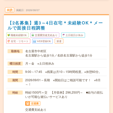
未読
掲載日
2026/08/07
【2名募集】週3～4日在宅＊未経験OK＊メー
ルで面接日程調整
職種未経験OK
交通費別途支給あり
土日祝日が休み
在宅・リモート
WEB登録OK
派遣
名古屋市中村区
勤務地
名古屋駅から徒歩1分／名鉄名古屋駅から徒歩1分
月～金 ※土日祝休み
曜日頻度
9:00～17:45 ※残業は月10～15時間程度。※休憩60分。
時間
2026/09/01～長期 ※開始日はご相談可能です！ ※9月
期間
～！
時給1500円＋交 【月収例】296,250円～ ■給与の前払
時給
いが可能な速払いサービスあり
交通費
交通費支給あり