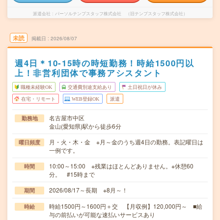
派遣会社
パーソルテンプスタッフ株式会社 （旧テンプスタッフ株式会社）
未読
掲載日
2026/08/07
週4日＊10-15時の時短勤務！時給1500円以
上！非営利団体で事務アシスタント
職種未経験OK
交通費別途支給あり
土日祝日が休み
在宅・リモート
WEB登録OK
派遣
名古屋市中区
勤務地
金山(愛知県)駅から徒歩6分
月・火・木・金 ※月～金のうち週4日の勤務。表記曜日は
曜日頻度
一例です。
10:00～15:00 ※残業はほとんどありません。※休憩60
時間
分。 #15時まで
2026/08/17～長期 ※8月～！
期間
時給1500円～1600円＋交 【月収例】120,000円～ ■給
時給
与の前払いが可能な速払いサービスあり