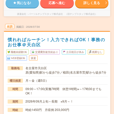
気になる!
応募へ進む
詳しく見る
派遣会社
パーソルテンプスタッフ株式会社 （旧テンプスタッフ株式会社）
未読
掲載日
2026/07/30
慣れればルーチン！入力できればOK！事務の
お仕事＠天白区
職種未経験OK
交通費別途支給あり
土日祝日が休み
残業なし
WEB登録OK
派遣
名古屋市天白区
勤務地
原(愛知県)駅から徒歩7分／植田(名古屋市営)駅から徒歩7分
月～金（週5日）
曜日頻度
09:00～17:00(実働7時間 休憩1時間)※～17時30までも
時間
OK！
2026年09月上旬～長期 ※9月～！
期間
時給1450円 月収例 203,000円
時給