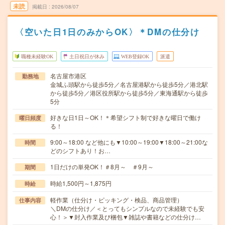
未読
掲載日
2026/08/07
〈空いた日1日のみからOK〉＊DMの仕分け
職種未経験OK
土日祝日が休み
WEB登録OK
派遣
名古屋市港区
勤務地
金城ふ頭駅から徒歩5分／名古屋港駅から徒歩5分／港北駅
から徒歩5分／港区役所駅から徒歩5分／東海通駅から徒歩
5分
好きな日1日～OK！＊希望シフト制で好きな曜日で働け
曜日頻度
る！
9:00～18:00 など他にも▼10:00～19:00▼18:00～21:00な
時間
どのシフトあり！お…
1日だけの単発OK！＃8月～ ＃9月～
期間
時給1,500円～1,875円
時給
軽作業（仕分け・ピッキング・検品、商品管理）
仕事内容
＼DMの仕分け／＜とってもシンプルなので未経験でも安
心！＞▼封入作業及び梱包▼雑誌や書籍などの仕分け…