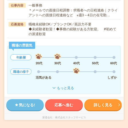
一般事務
仕事内容
＊メールでの面接日程調整：求職者への日程連絡｜クライ
アントへの面接日程連絡など ※週3～4日の在宅勤…
職種未経験OK / ブランクOK / 英語力不要
応募資格
◆未経験者歓迎！◆事務の経験がある方歓迎。 #初めて
の派遣歓迎
職場の雰囲気
年齢層
20代
30代
40代
50代
60代
職場の様子
活気がある
しずか
もっと見る
気になる!
応募へ進む
詳しく見る
派遣会社
株式会社スタッフサービス