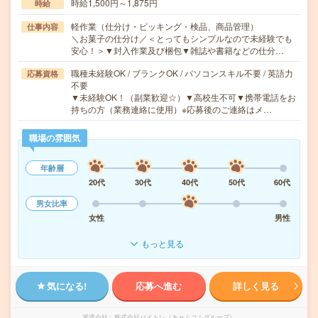
時給1,500円～1,875円
時給
軽作業（仕分け・ピッキング・検品、商品管理）
仕事内容
＼お菓子の仕分け／＜とってもシンプルなので未経験でも
安心！＞▼封入作業及び梱包▼雑誌や書籍などの仕分…
職種未経験OK / ブランクOK / パソコンスキル不要 / 英語力
応募資格
不要
▼未経験OK！（副業歓迎☆）▼高校生不可▼携帯電話をお
持ちの方（業務連絡に使用）※応募後のご連絡はメ…
職場の雰囲気
年齢層
20代
30代
40代
50代
60代
男女比率
女性
男性
もっと見る
気になる!
応募へ進む
詳しく見る
派遣会社
株式会社バイトレ（キャムコムグループ）