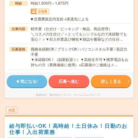
時給1,500円～1,875円
時給
交通費
■ 交通費規定内支給 ※派遣先による
軽作業（仕分け・ピッキング・検品、商品管理）
仕事内容
＼コスメの仕分け／＜とってもシンプルなので未経験でも
安心！＞▼封入作業及び梱包▼雑誌や書籍などの仕分…
職種未経験OK / ブランクOK / パソコンスキル不要 / 英語力
応募資格
不要
▼未経験OK！（副業歓迎☆）▼高校生不可▼携帯電話をお
持ちの方（業務連絡に使用）※応募後のご連絡はメ…
気になる!
応募へ進む
詳しく見る
派遣会社
株式会社バイトレ（キャムコムグループ）
未読
給与即払いOK！高時給！土日休み！日勤のお
仕事！入出荷業務