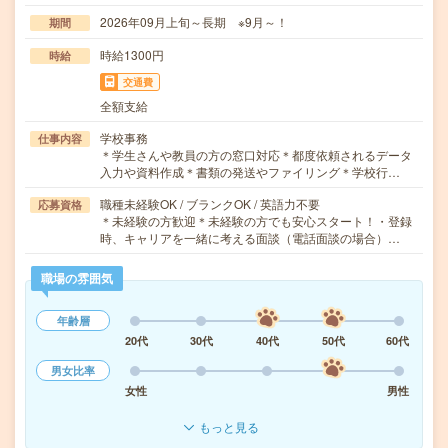
2026年09月上旬～長期 ※9月～！
期間
時給1300円
時給
交通費
全額支給
学校事務
仕事内容
＊学生さんや教員の方の窓口対応＊都度依頼されるデータ
入力や資料作成＊書類の発送やファイリング＊学校行…
職種未経験OK / ブランクOK / 英語力不要
応募資格
＊未経験の方歓迎＊未経験の方でも安心スタート！・登録
時、キャリアを一緒に考える面談（電話面談の場合）…
職場の雰囲気
年齢層
20代
30代
40代
50代
60代
男女比率
女性
男性
もっと見る