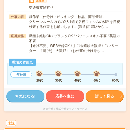
交通費
交通費支給有り
軽作業（仕分け・ピッキング・検品、商品管理）
仕事内容
クリーンルーム内での2人1組で各種フィルムの材料を目視
検査する作業をお願いします。(派遣)用宗駅から…
職種未経験OK / ブランクOK / パソコンスキル不要 / 英語力
応募資格
不要
【来社不要、WEB登録OK！】〇未経験大歓迎！〇フリー
ター、主婦(夫) 大歓迎！ ※お仕事の掛け持ち…
職場の雰囲気
年齢層
20代
30代
40代
50代
60代
気になる!
応募へ進む
詳しく見る
派遣会社
株式会社テクノ・サービス
未読