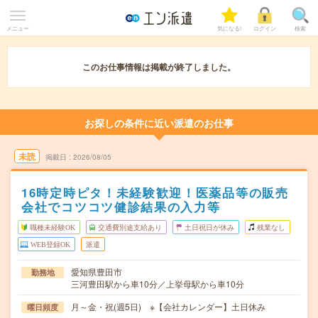
メニュー
気になる!
ログイン
検索
このお仕事情報は掲載が終了しました。
お探しの条件に近い派遣のお仕事
未読
掲載日
2026/08/05
16時定時ピタ！未経験歓迎！医薬品等の販売
会社でコツコツ健診結果の入力等
職種未経験OK
交通費別途支給あり
土日祝日が休み
残業なし
WEB登録OK
派遣
愛知県豊田市
勤務地
三河豊田駅から車10分／上挙母駅から車10分
月～金・祝(週5日) ※【会社カレンダー】土日休み
曜日頻度