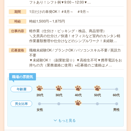
フトあり！シフト例▼9:00～12:00▼…
1日だけの単発OK！＃8月～ ＃9月～
期間
時給1,500円～1,875円
時給
軽作業（仕分け・ピッキング・検品、商品管理）
仕事内容
＼文房具の仕分け／快適！オフィスなど室内のカンタン軽
作業書類整理や仕分けなどのシンプルワーク！未経験…
職種未経験OK / ブランクOK / パソコンスキル不要 / 英語力
応募資格
不要
▼未経験OK！（副業歓迎☆）▼高校生不可▼携帯電話をお
持ちの方（業務連絡に使用）※応募後のご連絡はメ…
職場の雰囲気
年齢層
20代
30代
40代
50代
60代
男女比率
女性
男性
もっと見る