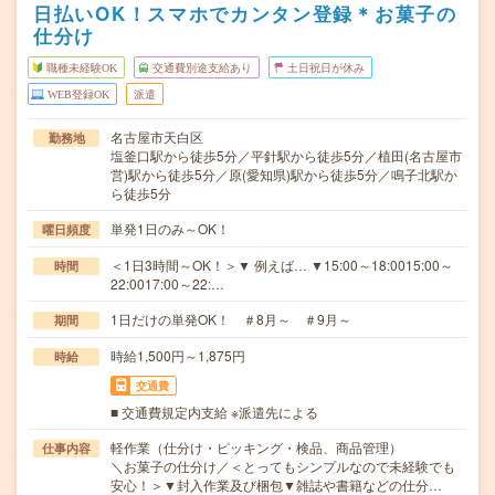
日払いOK！スマホでカンタン登録＊お菓子の
仕分け
職種未経験OK
交通費別途支給あり
土日祝日が休み
WEB登録OK
派遣
名古屋市天白区
勤務地
塩釜口駅から徒歩5分／平針駅から徒歩5分／植田(名古屋市
営)駅から徒歩5分／原(愛知県)駅から徒歩5分／鳴子北駅か
ら徒歩5分
単発1日のみ～OK！
曜日頻度
＜1日3時間～OK！＞▼ 例えば… ▼15:00～18:0015:00～
時間
22:0017:00～22:…
1日だけの単発OK！ ＃8月～ ＃9月～
期間
時給1,500円～1,875円
時給
交通費
■ 交通費規定内支給 ※派遣先による
軽作業（仕分け・ピッキング・検品、商品管理）
仕事内容
＼お菓子の仕分け／＜とってもシンプルなので未経験でも
安心！＞▼封入作業及び梱包▼雑誌や書籍などの仕分…