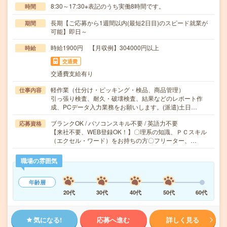
8:30～17:30※表記のうち実働8時間です。
時間
長期【ご応募から1週間以内(最短2日目)のスピード就業が
期間
可能】即日～
時給1900円 【月収例】304000円以上
時給
交通費
交通費支給有り
軽作業（仕分け・ピッキング・検品、商品管理）
仕事内容
引っ張り検査、耐久・破壊検査、結果などのレポート作
成、PCデータ入力業務をお願いします。(派遣)土日…
ブランクOK / パソコンスキル不要 / 英語力不要
応募資格
【来社不要、WEB登録OK！】〇理系の知識、ＰＣスキル
（エクセル・ワード）をお持ちの方〇フリーター、…
職場の雰囲気
年齢層
20代
30代
40代
50代
60代
気になる!
応募へ進む
詳しく見る