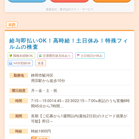
派遣会社
株式会社テクノ・サービス
未読
給与即払いOK！高時給！土日休み！特殊フィ
ルムの検査
職種未経験OK
交通費別途支給あり
土日祝日が休み
WEB登録OK
派遣
静岡市駿河区
勤務地
用宗駅から徒歩10分
月～金・土・祝
曜日頻度
7:15～15:0014:45～22:3022:15～7:00※表記のうち実働6時
時間
間45分から7時間…
長期【ご応募から1週間以内(最短2日目)のスピード就業が
期間
可能】即日～
時給1900円
時給