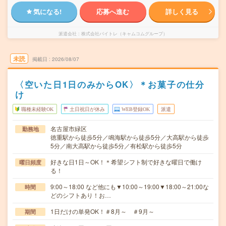
気になる!
応募へ進む
詳しく見る
派遣会社
株式会社バイトレ（キャムコムグループ）
未読
掲載日
2026/08/07
〈空いた日1日のみからOK〉＊お菓子の仕分
け
職種未経験OK
土日祝日が休み
WEB登録OK
派遣
名古屋市緑区
勤務地
徳重駅から徒歩5分／鳴海駅から徒歩5分／大高駅から徒歩
5分／南大高駅から徒歩5分／有松駅から徒歩5分
好きな日1日～OK！＊希望シフト制で好きな曜日で働け
曜日頻度
る！
9:00～18:00 など他にも▼10:00～19:00▼18:00～21:00な
時間
どのシフトあり！お…
1日だけの単発OK！＃8月～ ＃9月～
期間