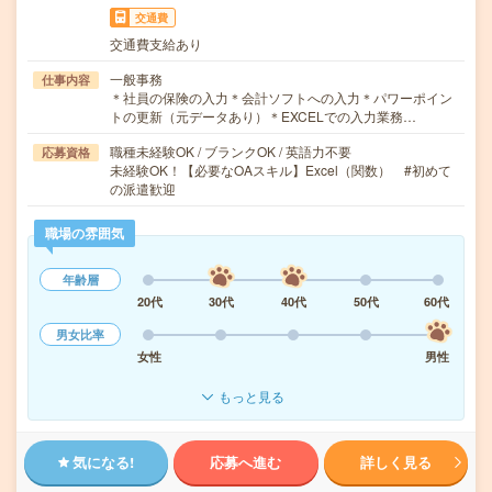
交通費
交通費支給あり
一般事務
仕事内容
＊社員の保険の入力＊会計ソフトへの入力＊パワーポイン
トの更新（元データあり）＊EXCELでの入力業務…
職種未経験OK / ブランクOK / 英語力不要
応募資格
未経験OK！【必要なOAスキル】Excel（関数） #初めて
の派遣歓迎
職場の雰囲気
年齢層
20代
30代
40代
50代
60代
男女比率
女性
男性
もっと見る
気になる!
応募へ進む
詳しく見る