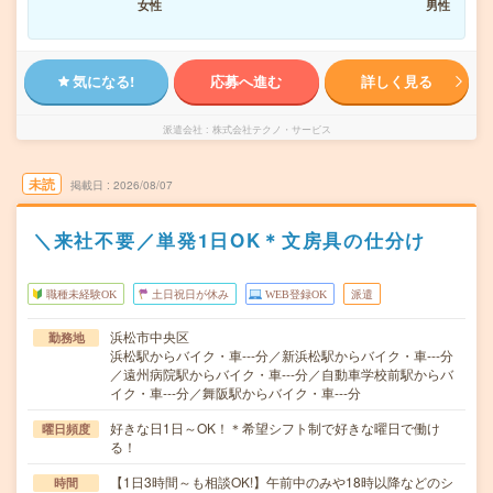
女性
男性
気になる!
応募へ進む
詳しく見る
派遣会社
株式会社テクノ・サービス
未読
掲載日
2026/08/07
＼来社不要／単発1日OK＊文房具の仕分け
職種未経験OK
土日祝日が休み
WEB登録OK
派遣
浜松市中央区
勤務地
浜松駅からバイク・車---分／新浜松駅からバイク・車---分
／遠州病院駅からバイク・車---分／自動車学校前駅からバ
イク・車---分／舞阪駅からバイク・車---分
好きな日1日～OK！＊希望シフト制で好きな曜日で働け
曜日頻度
る！
【1日3時間～も相談OK!】午前中のみや18時以降などのシ
時間