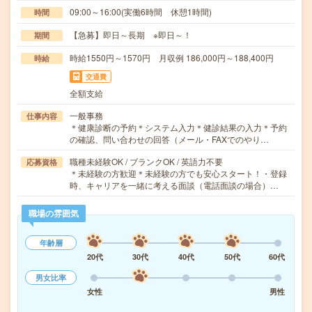
09:00～16:00(実働6時間 休憩1時間)
時間
【急募】即日～長期 ※即日～！
期間
時給1550円～1570円 月収例 186,000円～188,400円
時給
交通費
全額支給
一般事務
仕事内容
＊健康診断の予約＊システム入力＊健診結果の入力＊予約
の確認、問い合わせの回答（メール・FAXでのやり…
職種未経験OK / ブランクOK / 英語力不要
応募資格
＊未経験の方歓迎＊未経験の方でも安心スタート！・登録
時、キャリアを一緒に考える面談（電話面談の場合）…
職場の雰囲気
年齢層
20代
30代
40代
50代
60代
男女比率
女性
男性