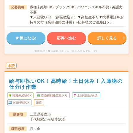
職種未経験OK / ブランクOK / パソコンスキル不要 / 英語力
応募資格
不要
▼未経験OK！（副業歓迎☆）▼高校生不可▼携帯電話をお
持ちの方（業務連絡に使用）※応募後のご連絡はメ…
気になる!
応募へ進む
詳しく見る
派遣会社
株式会社バイトレ（キャムコムグループ）
未読
給与即払いOK！高時給！土日休み！入庫物の
仕分け作業
職種未経験OK
交通費別途支給あり
土日祝日が休み
WEB登録OK
派遣
三重県鈴鹿市
勤務地
千代崎駅から徒歩20分
月～金
曜日頻度