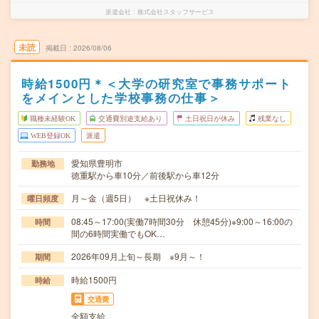
派遣会社
株式会社スタッフサービス
未読
掲載日
2026/08/06
時給1500円＊＜大学の研究室で事務サポート
をメインとした学校事務の仕事＞
職種未経験OK
交通費別途支給あり
土日祝日が休み
残業なし
WEB登録OK
派遣
愛知県豊明市
勤務地
徳重駅から車10分／前後駅から車12分
月～金（週5日） ※土日祝休み！
曜日頻度
08:45～17:00(実働7時間30分 休憩45分)※9:00～16:00の
時間
間の6時間実働でもOK…
2026年09月上旬～長期 ※9月～！
期間
時給1500円
時給
交通費
全額支給