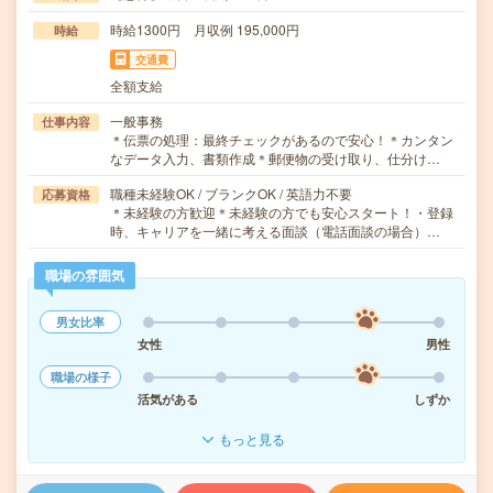
時給1300円 月収例 195,000円
時給
交通費
全額支給
一般事務
仕事内容
＊伝票の処理：最終チェックがあるので安心！＊カンタン
なデータ入力、書類作成＊郵便物の受け取り、仕分け…
職種未経験OK / ブランクOK / 英語力不要
応募資格
＊未経験の方歓迎＊未経験の方でも安心スタート！・登録
時、キャリアを一緒に考える面談（電話面談の場合）…
職場の雰囲気
男女比率
女性
男性
職場の様子
活気がある
しずか
もっと見る