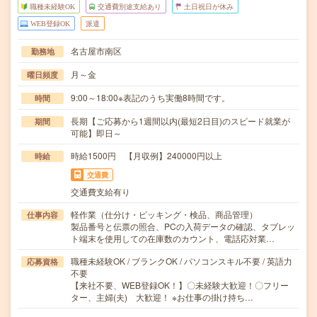
職種未経験OK
交通費別途支給あり
土日祝日が休み
WEB登録OK
派遣
名古屋市南区
勤務地
月～金
曜日頻度
9:00～18:00※表記のうち実働8時間です。
時間
長期【ご応募から1週間以内(最短2日目)のスピード就業が
期間
可能】即日～
時給1500円 【月収例】240000円以上
時給
交通費
交通費支給有り
軽作業（仕分け・ピッキング・検品、商品管理）
仕事内容
製品番号と伝票の照合、PCの入荷データの確認、タブレッ
ト端末を使用しての在庫数のカウント、電話応対業…
職種未経験OK / ブランクOK / パソコンスキル不要 / 英語力
応募資格
不要
【来社不要、WEB登録OK！】〇未経験大歓迎！〇フリー
ター、主婦(夫) 大歓迎！ ※お仕事の掛け持ち…