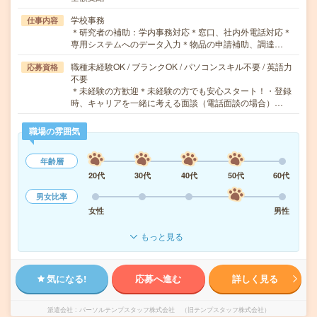
学校事務
仕事内容
＊研究者の補助：学内事務対応＊窓口、社内外電話対応＊
専用システムへのデータ入力＊物品の申請補助、調達…
職種未経験OK / ブランクOK / パソコンスキル不要 / 英語力
応募資格
不要
＊未経験の方歓迎＊未経験の方でも安心スタート！・登録
時、キャリアを一緒に考える面談（電話面談の場合）…
職場の雰囲気
年齢層
20代
30代
40代
50代
60代
男女比率
女性
男性
もっと見る
気になる!
応募へ進む
詳しく見る
派遣会社
パーソルテンプスタッフ株式会社 （旧テンプスタッフ株式会社）