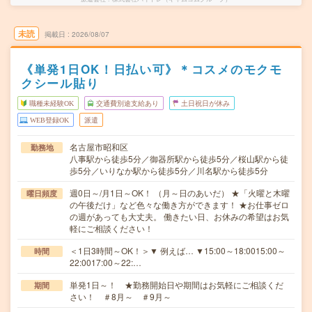
未読
掲載日
2026/08/07
《単発1日OK！日払い可》＊コスメのモクモ
クシール貼り
職種未経験OK
交通費別途支給あり
土日祝日が休み
WEB登録OK
派遣
名古屋市昭和区
勤務地
八事駅から徒歩5分／御器所駅から徒歩5分／桜山駅から徒
歩5分／いりなか駅から徒歩5分／川名駅から徒歩5分
週0日～/月1日～OK！ （月～日のあいだ） ★「火曜と木曜
曜日頻度
の午後だけ」など色々な働き方ができます！ ★お仕事ゼロ
の週があっても大丈夫。 働きたい日、お休みの希望はお気
軽にご相談ください！
＜1日3時間～OK！＞▼ 例えば… ▼15:00～18:0015:00～
時間
22:0017:00～22:…
単発1日～！ ★勤務開始日や期間はお気軽にご相談くだ
期間
さい！ ＃8月～ ＃9月～