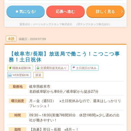
気になる!
応募へ進む
詳しく見る
派遣会社
パーソルテンプスタッフ株式会社 （旧テンプスタッフ株式会社）
未読
掲載日
2026/07/29
【岐阜市/長期】放送局で働こう！こつこつ事
務！土日祝休
職種未経験OK
交通費別途支給あり
土日祝日が休み
WEB登録OK
派遣
岐阜県岐阜市
勤務地
名鉄岐阜駅から車6分／岐阜駅から徒歩27分
月～金（週5日） ※土日祝休みなので、週末はしっかりリ
曜日頻度
フレッシュ！
09:30～18:00(実働7時間30分 休憩1時間)※少し遅めの出
時間
社が働きやすい！
【急募】即日～長期 ※8月～！
期間