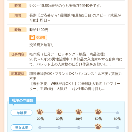
9:00～18:00※表記のうち実働7時間40分です。
時間
長期【ご応募から1週間以内(最短2日目)のスピード就業が
期間
可能】即日～
時給1400円
時給
交通費
交通費支給有り
軽作業（仕分け・ピッキング・検品、商品管理）
仕事内容
20代～40代の男性活躍中！車部品の入出庫をする倉庫内に
て、パレット上の入庫物の仕分け作業をお願いし…
職種未経験OK / ブランクOK / パソコンスキル不要 / 英語力
応募資格
不要
【来社不要、WEB登録OK！】〇未経験大歓迎！〇フリー
ター、主婦(夫) 大歓迎！ ※お仕事の掛け持ち…
職場の雰囲気
年齢層
20代
30代
40代
50代
60代
男女比率