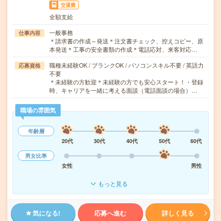
交通費
全額支給
一般事務
仕事内容
＊請求書の作成～発送＊注文書チェック、控えコピー、原
本発送＊工事の安全書類の作成＊電話応対、来客対応…
職種未経験OK / ブランクOK / パソコンスキル不要 / 英語力
応募資格
不要
＊未経験の方歓迎＊未経験の方でも安心スタート！・登録
時、キャリアを一緒に考える面談（電話面談の場合）…
職場の雰囲気
年齢層
20代
30代
40代
50代
60代
男女比率
女性
男性
もっと見る
気になる!
応募へ進む
詳しく見る