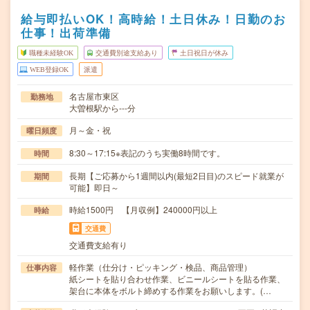
給与即払いOK！高時給！土日休み！日勤のお
仕事！出荷準備
職種未経験OK
交通費別途支給あり
土日祝日が休み
WEB登録OK
派遣
名古屋市東区
勤務地
大曽根駅から---分
月～金・祝
曜日頻度
8:30～17:15※表記のうち実働8時間です。
時間
長期【ご応募から1週間以内(最短2日目)のスピード就業が
期間
可能】即日～
時給1500円 【月収例】240000円以上
時給
交通費
交通費支給有り
軽作業（仕分け・ピッキング・検品、商品管理）
仕事内容
紙シートを貼り合わせ作業、ビニールシートを貼る作業、
架台に本体をボルト締めする作業をお願いします。(…