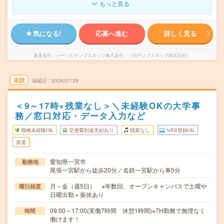
もっと見る
気になる!
応募へ進む
詳しく見る
派遣会社
パーソルテンプスタッフ株式会社 （旧テンプスタッフ株式会社）
未読
掲載日
2026/07/28
＜9～17時×残業なし＞＼未経験OKの大学事
務／窓口対応・データ入力など
職種未経験OK
交通費別途支給あり
残業なし
WEB登録OK
派遣
愛知県一宮市
勤務地
尾張一宮駅から徒歩20分／名鉄一宮駅から車5分
月～金（週5日） ※年数回、オープンキャンパスで土曜や
曜日頻度
日曜出勤＋振休あり
09:00～17:00(実働7時間 休憩1時間)※7H勤務で無理なく
時間
働けます！