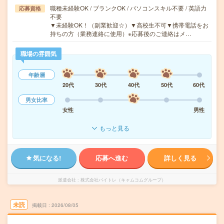
職種未経験OK / ブランクOK / パソコンスキル不要 / 英語力
応募資格
不要
▼未経験OK！（副業歓迎☆）▼高校生不可▼携帯電話をお
持ちの方（業務連絡に使用）※応募後のご連絡はメ…
職場の雰囲気
年齢層
20代
30代
40代
50代
60代
男女比率
女性
男性
もっと見る
気になる!
応募へ進む
詳しく見る
派遣会社
株式会社バイトレ（キャムコムグループ）
未読
掲載日
2026/08/05