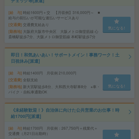
チェック等[派遣]
給 与
時給1600円＋交 【月収例】316,000円～ ■
給与の前払いが可能な速払いサービスあり
交通費
交通費支給あり
気になる!
勤務地
大阪府大阪市中央区 大阪メトロ御堂筋線 心
斎橋駅徒歩7分、大阪メトロ御堂筋線 本町駅徒歩7分
即日！和気あいあい！サポートメイン！事務ワーク！土
日祝休み[派遣]
給 与
時給1400円 月収例 210,000円
交通費
全額支給
気になる!
勤務地
新大宮駅徒歩8分、大和西大寺駅車8分 ※車・
バイク・自転車通勤OK
《未経験歓迎！》自治体に向けた公共営業のお仕事！時
給1700円[派遣]
給 与
時給1700円 月収例：267,750円＋残業代＋
交通費（月21日出勤時）