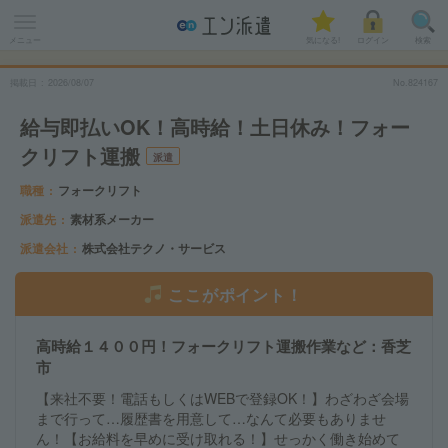
メニュー
気になる!
ログイン
検索
掲載日
2026
/
08
/
07
No.824167
給与即払いOK！高時給！土日休み！フォー
クリフト運搬
派遣
職種
フォークリフト
派遣先
素材系メーカー
派遣会社
株式会社テクノ・サービス
ここがポイント！
高時給１４００円！フォークリフト運搬作業など：香芝
市
【来社不要！電話もしくはWEBで登録OK！】わざわざ会場
まで行って…履歴書を用意して…なんて必要もありませ
ん！【お給料を早めに受け取れる！】せっかく働き始めて