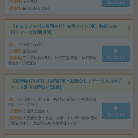
交通費
全額支給
気になる!
勤務地
福知山駅徒歩6分
【Ｐ＆Ｇジャパン合同会社】在宅メインOK！時給1620
円！データ管理[派遣]
給 与
時給1620円
交通費
全額支給
気になる!
勤務地
三ノ宮駅徒歩5分、神戸三宮(阪急・神戸高速)
駅徒歩5分駅直結！
【高時給1730円】未経験OK＊残業なし！データ入力やチ
ャット返信対応など[派遣]
給 与
時給1730円＋交 ■給与の前払いが可能な速
払いサービスあり
交通費
交通費支給あり
気になる!
勤務地
大阪府大阪市北区 大阪メトロ四つ橋線 西梅
田駅徒歩4分、大阪環状線 大阪駅徒歩7分