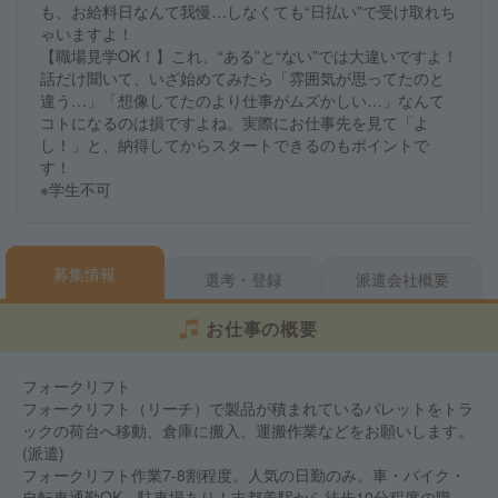
も、お給料日なんて我慢…しなくても“日払い”で受け取れち
ゃいますよ！
【職場見学OK！】これ、“ある”と“ない”では大違いですよ！
話だけ聞いて、いざ始めてみたら「雰囲気が思ってたのと
違う…」「想像してたのより仕事がムズかしい…」なんて
コトになるのは損ですよね。実際にお仕事先を見て「よ
し！」と、納得してからスタートできるのもポイントで
す！
※学生不可
募集情報
選考・登録
派遣会社概要
お仕事の概要
フォークリフト
フォークリフト（リーチ）で製品が積まれているパレットをトラ
ックの荷台へ移動、倉庫に搬入、運搬作業などをお願いします。
(派遣)
フォークリフト作業7-8割程度。人気の日勤のみ。車・バイク・
自転車通勤OK、駐車場あり！志都美駅から徒歩10分程度の職