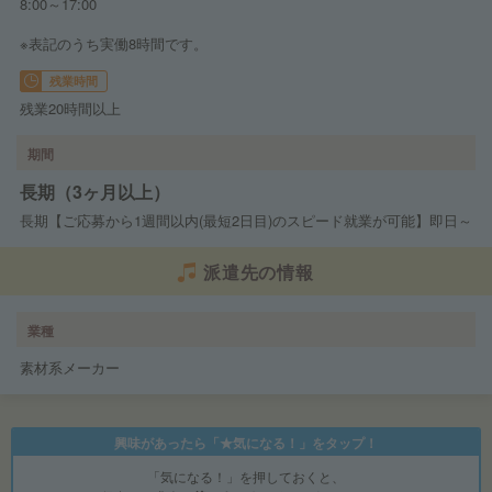
8:00～17:00
※表記のうち実働8時間です。
残業時間
残業20時間以上
期間
長期（3ヶ月以上）
長期【ご応募から1週間以内(最短2日目)のスピード就業が可能】即日～
派遣先の情報
業種
素材系メーカー
興味があったら「★気になる！」をタップ！
「気になる！」を押しておくと、