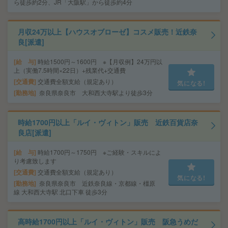
ら徒歩約2分、JR「大阪駅」から徒歩約4分
月収24万以上【ハウスオブローゼ】コスメ販売！近鉄奈
良[派遣]
給 与
時給1500円～1600円 ※【月収例】24万円以
上（実働7.5時間×22日）+残業代+交通費
交通費
交通費全額支給（規定あり）
気になる!
勤務地
奈良県奈良市 大和西大寺駅より徒歩3分
時給1700円以上「ルイ・ヴィトン」販売 近鉄百貨店奈
良店[派遣]
給 与
時給1700円～1750円 ※ご経験・スキルによ
り考慮致します
交通費
交通費全額支給（規定あり）
気になる!
勤務地
奈良県奈良市 近鉄奈良線・京都線・橿原
線 大和西大寺駅 北口下車 徒歩3分
高時給1700円以上「ルイ・ヴィトン」販売 阪急うめだ