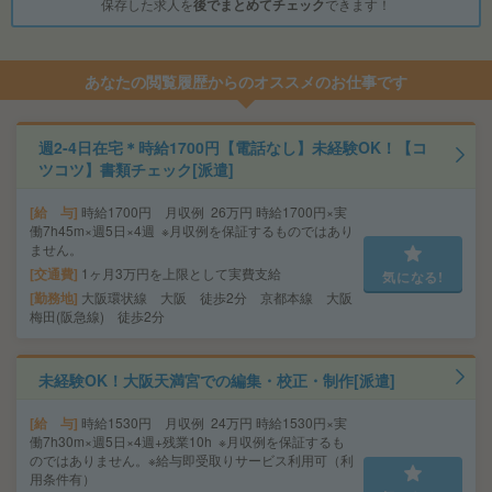
保存した求人を
後でまとめてチェック
できます！
あなたの閲覧履歴からのオススメのお仕事です
週2-4日在宅＊時給1700円【電話なし】未経験OK！【コ
ツコツ】書類チェック[派遣]
給 与
時給1700円 月収例 26万円 時給1700円×実
働7h45m×週5日×4週 ※月収例を保証するものではあり
ません。
交通費
1ヶ月3万円を上限として実費支給
気になる!
勤務地
大阪環状線 大阪 徒歩2分 京都本線 大阪
梅田(阪急線) 徒歩2分
未経験OK！大阪天満宮での編集・校正・制作[派遣]
給 与
時給1530円 月収例 24万円 時給1530円×実
働7h30m×週5日×4週+残業10h ※月収例を保証するも
のではありません。※給与即受取りサービス利用可（利
用条件有）