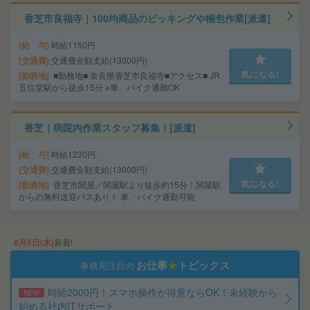
香芝市良福寺｜100均商品のピッキングや梱包作業[派遣]
給 与
時給1150円
交通費
交通費全額支給(13000円)
気になる!
勤務地
■勤務地■ 奈良県香芝市良福寺■アクセス■ JR
五位堂駅から徒歩15分 ※車、バイク通勤OK
香芝｜病院内作業スタッフ募集！[派遣]
給 与
時給1230円
交通費
交通費全額支給(13000円)
気になる!
勤務地
香芝市関屋／関屋駅より徒歩約15分！関屋駅
からの無料送迎バスあり！ 車、バイク通勤可能
8月6日(木)
新着!
お仕事
★
トピックス
事務局注目の
時給2000円！スマホ操作が得意ならOK！未経験から
NEW
始める社内ITサポート