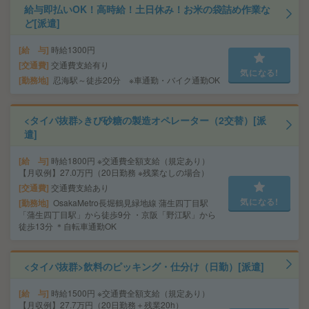
給与即払いOK！高時給！土日休み！お米の袋詰め作業な
ど[派遣]
給 与
時給1300円
交通費
交通費支給有り
気になる!
勤務地
忍海駅～徒歩20分 ※車通勤・バイク通勤OK
<タイパ抜群>きび砂糖の製造オペレーター（2交替）[派
遣]
給 与
時給1800円 ※交通費全額支給（規定あり）
【月収例】27.0万円（20日勤務 ※残業なしの場合）
交通費
交通費支給あり
気になる!
勤務地
OsakaMetro長堀鶴見緑地線 蒲生四丁目駅
「蒲生四丁目駅」から徒歩9分 ・京阪「野江駅」から
徒歩13分 ＊自転車通勤OK
<タイパ抜群>飲料のピッキング・仕分け（日勤）[派遣]
給 与
時給1500円 ※交通費全額支給（規定あり）
【月収例】27.7万円（20日勤務＋残業20h）