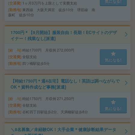
気になる!
交通費
1ヶ月3万円を上限として実費支給
勤務地
東西線 大阪天満宮 徒歩10分 堺筋線 南
森町 徒歩10分
1700円＊【9月開始】服装自由！長期！ECサイトのデザ
イナー！残業なし[派遣]
給 与
時給1700円 月収例 272,000円
交通費
全額支給
気になる!
勤務地
四ツ橋駅徒歩5分
【時給1750円＊週4在宅】電話なし！英語は調べながらで
OK＊資料作成など事務[派遣]
給 与
時給1750円 月収例 271,250円
交通費
全額支給
気になる!
勤務地
谷町四丁目駅徒歩2分、天満橋駅徒歩8分
＼8名募集／未経験OK！大手企業＊健康診断結果データ