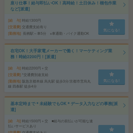
座り仕事！給与即払いOK！高時給！土日休み！梱包作業
など[派遣]
給 与
時給1300円
交通費
交通費支給有り
気になる!
勤務地
長柄駅～車5分 ※車通勤・バイク通勤OK
在宅OK！大手家電メーカーで働く！マーケティング業
務！時給2200円！[派遣]
給 与
時給2200円＋交
交通費
*交通費別途支給
気になる!
勤務地
阪急京都本線 烏丸駅 徒歩3分/京都市営烏丸
線 四条駅 徒歩4分
基本定時まで＊未経験でもOK＊データ入力などの事務[派
遣]
給 与
時給1500円＋交 ■給与の前払いが可能な速
払いサービスあり
交通費
交通費支給あり