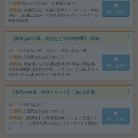
交通費
嬉しい全額支給（社内規定あり）
勤務地
兵庫県明石市魚住町清水１１０６－４：JR魚
気になる!
住駅・山陽東二見駅から無料送迎あり/車・バイク・自
転車通勤OK
【紙製品の計量、梱包などの単純作業】[派遣]
給 与
時給1250円 日払い・週払い対応可能
交通費
交通費全額支給(13000円)
勤務地
勤務地／奈良県磯城郡田原本町宮古勤務地／
気になる!
奈良県磯城郡田原本町宮古 、アクセス／(1)黒田駅から
徒歩約8分 (2)田原本駅から車で約7分
【製品の検査・検品スタッフ】五條市[派遣]
給 与
時給1250円
交通費
交通費全額支給(13000円)
勤務地
【勤務地】奈良県五條市 (アクセス)五條テク
気になる!
ノパーク ・JR北宇智駅から徒歩15分 ※車バイク通勤O
K