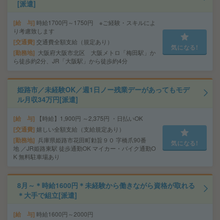
[派遣]
給 与
時給1700円～1750円 ※ご経験・スキルによ
り考慮致します
交通費
交通費全額支給（規定あり）
気になる!
勤務地
大阪府大阪市北区 大阪メトロ「梅田駅」か
ら徒歩約2分、JR「大阪駅」から徒歩約4分
姫路市／未経験OK／週1日ノー残業デーがあってもモデ
ル月収34万円[派遣]
給 与
【時給】1,900円 ～2,375円 ・日払いOK
交通費
嬉しい全額支給（支給規定あり）
勤務地
兵庫県姫路市花田町勅旨９０ 字橋爪90番
気になる!
地 ／JR姫路東駅 徒歩通勤OK マイカー・バイク通勤O
K 無料駐車場あり
8月～＊時給1600円＊未経験から働きながら資格が取れる
＊大手で組立[派遣]
給 与
時給1600円～2000円