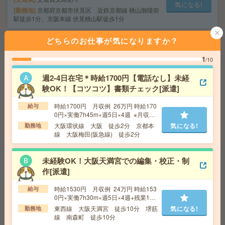
気になる!
勤務地
京都府京都市伏見区 近鉄京都線 桃山御陵前
駅徒歩1分、京阪本線 伏見桃山駅徒歩1分
どちらのお仕事が気になりますか？
<JR駅チカ！>電話少×個人情報などのコツコツデータ入
力〇[派遣]
1
/10
週2-4日在宅＊時給1700円【電話なし】未経
給 与
時給1300円＋交
験OK！【コツコツ】書類チェック[派遣]
交通費
交通費支給あり
気になる!
勤務地
JR神戸線・京都線・琵琶湖線 草津駅 徒歩3分
時給1700円 月収例 26万円 時給170
給与
0円×実働7h45m×週5日×4週 ※月収例
を保証するものではありません。
大阪環状線 大阪 徒歩2分 京都本
気になる!
勤務地
＼来社不要／単発1日OK＊お菓子の仕分け[派遣]
線 大阪梅田(阪急線) 徒歩2分
給 与
時給1,300円～1,625円
勤務地
【草津市】草津(滋賀県)駅・南草津駅など勤務
未経験OK！大阪天満宮での編集・校正・制
気になる!
地多数！
作[派遣]
時給1530円 月収例 24万円 時給153
給与
給与即払いOK！駅チカ！高時給！機械オペレーター作業
0円×実働7h30m×週5日×4週+残業10
h ※月収例を保証するものではありま
[派遣]
東西線 大阪天満宮 徒歩10分 堺筋
気になる!
勤務地
せん。※給与即受取りサービス利用可
線 南森町 徒歩10分
（利用条件有）