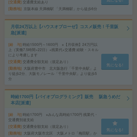
気になる!
交通費
交通費支給あり
勤務地
京阪本線 天満橋駅 「天満橋駅」から徒歩6分
月収24万以上【ハウスオブローゼ】コスメ販売！千里阪
急[派遣]
給 与
時給1500円～1600円 ※【月収例】24万円以
上（実働7.5時間×22日）+残業代+交通費 経験・スキル
により考慮します
交通費
交通費全額支給（規定あり）
気になる!
勤務地
大阪府豊中市 北大阪急行「千里中央駅」よ
り徒歩2分、大阪モノレール「千里中央駅」より徒歩5
分
時給1700円【バイオプログラミング】販売 阪急うめだ
本店[派遣]
給 与
時給1700円 ※みんな高時給1700円 残業代・
交通費別途支給
交通費
交通費全額支給（規定あり）
気になる!
勤務地
大阪府大阪市北区 大阪メトロ「梅田駅」か