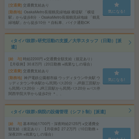
交通費
交通費支給あり
気になる!
勤務地
OsakaMetro長堀鶴見緑地線 横堤駅 「横堤
駅」から徒歩8分 ・OsakaMetro長堀鶴見緑地線 「鶴見
緑地駅」から徒歩10分 ＊自転車、バイク通勤OK
<タイパ抜群>研究活動の支援／大学スタッフ（日勤）[派
遣]
給 与
時給2200円 ※交通費全額支給（規定あり）
【月収例】30.8万円（20日勤務 ※残業なしの場合）
交通費
交通費支給あり
勤務地
神戸電鉄公園都市線 ウッディタウン中央駅 ウ
気になる!
ッディタウン中央駅から民間バス20分 ・JR新三田駅か
ら民間バス20分 ・JR三田駅から民間バス20分 ※バス停
関西学院大学から徒歩2分 ＊、、
<タイパ抜群>病院の設備管理（シフト制）[派遣]
給 与
基本時給1700円・深夜時給2125円 ※交通費全
額支給（規定あり） 【月収例】27.2万円（10日勤務＋
深夜20h ※残業なしの場合）