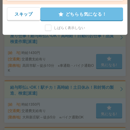
給 与
時給1500円
交通費
交通費支給有り
気になる!
スキップ
どちらも気になる！
勤務地
二上山駅～徒歩4分 ※車通勤・バイク通勤O
K
しばらく表示しない
座り仕事！給与即払いOK！高時給！日勤のお仕事！品質
検査作業[派遣]
給 与
時給1430円
交通費
交通費支給有り
気になる!
勤務地
高田市駅～徒歩10分 ※車通勤・バイク通勤O
K
給与即払いOK！駅チカ！高時給！土日休み！和封筒の製
造、検査[派遣]
給 与
時給1350円
交通費
交通費支給有り
気になる!
勤務地
大和新庄駅～徒歩5分 ※バイク通勤OK