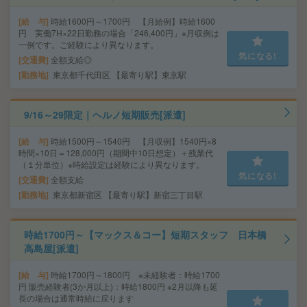
給 与
時給1600円～1700円 【月給例】時給1600
円 実働7H×22日勤務の場合「246,400円」※月収例は
一例です。ご経験により異なります。
気になる!
交通費
全額支給◎
勤務地
東京都千代田区 【最寄り駅】東京駅
9/16～29限定｜ヘルノ短期販売[派遣]
給 与
時給1500円～1540円 【月収例】1540円×8
時間×10日＝128,000円（期間中10日想定）＋残業代
（１分単位）※時給設定は経験により異なります。
気になる!
交通費
全額支給
勤務地
東京都新宿区 【最寄り駅】新宿三丁目駅
時給1700円～【マックス＆コー】短期スタッフ 日本橋
高島屋[派遣]
給 与
時給1700円～1800円 ※未経験者：時給1700
円 販売経験者(3か月以上)：時給1800円 ※2月以降も延
長の場合は通常時給に戻ります