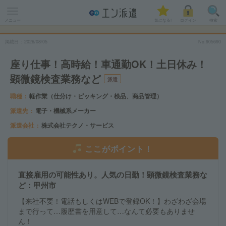
メニュー
気になる!
ログイン
検索
掲載日
2026
/
08
/
05
No.905690
座り仕事！高時給！車通勤OK！土日休み！
顕微鏡検査業務など
派遣
職種
軽作業（仕分け・ピッキング・検品、商品管理）
派遣先
電子・機械系メーカー
派遣会社
株式会社テクノ・サービス
ここがポイント！
直接雇用の可能性あり。人気の日勤！顕微鏡検査業務な
ど：甲州市
【来社不要！電話もしくはWEBで登録OK！】わざわざ会場
まで行って…履歴書を用意して…なんて必要もありませ
ん！