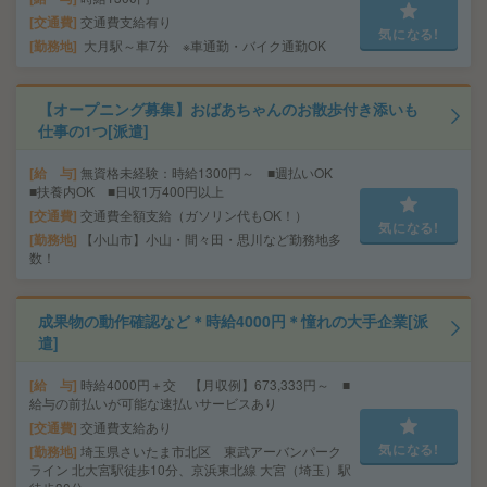
交通費
交通費支給有り
気になる!
勤務地
大月駅～車7分 ※車通勤・バイク通勤OK
【オープニング募集】おばあちゃんのお散歩付き添いも
仕事の1つ[派遣]
給 与
無資格未経験：時給1300円～ ■週払いOK
■扶養内OK ■日収1万400円以上
交通費
交通費全額支給（ガソリン代もOK！）
気になる!
勤務地
【小山市】小山・間々田・思川など勤務地多
数！
成果物の動作確認など＊時給4000円＊憧れの大手企業[派
遣]
給 与
時給4000円＋交 【月収例】673,333円～ ■
給与の前払いが可能な速払いサービスあり
交通費
交通費支給あり
気になる!
勤務地
埼玉県さいたま市北区 東武アーバンパーク
ライン 北大宮駅徒歩10分、京浜東北線 大宮（埼玉）駅