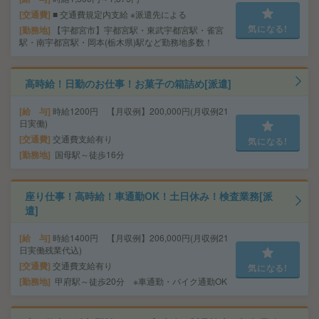
交通費
■ 交通費規定内支給 ※派遣先による
気になる!
勤務地
【宇都宮市】宇都宮駅・東武宇都宮駅・雀宮
駅・南宇都宮駅・岡本(栃木県)駅など勤務地多数！
高時給！日勤のお仕事！お菓子の箱詰め[派遣]
給 与
時給1200円 【月収例】200,000円(月収例21
日実働)
交通費
交通費支給有り
気になる!
勤務地
国母駅～徒歩16分
座り仕事！高時給！車通勤OK！土日休み！検査業務[派
遣]
給 与
時給1400円 【月収例】206,000円(月収例21
日実働残業代込)
交通費
交通費支給有り
気になる!
勤務地
甲府駅～徒歩20分 ※車通勤・バイク通勤OK