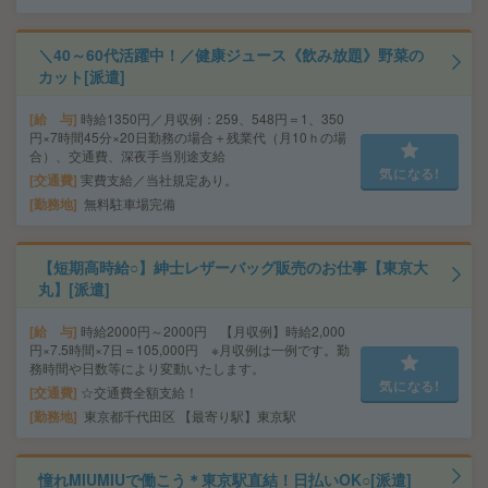
＼40～60代活躍中！／健康ジュース《飲み放題》野菜の
カット[派遣]
給 与
時給1350円／月収例：259、548円＝1、350
円×7時間45分×20日勤務の場合＋残業代（月10ｈの場
合）、交通費、深夜手当別途支給
気になる!
交通費
実費支給／当社規定あり。
勤務地
無料駐車場完備
【短期高時給○】紳士レザーバッグ販売のお仕事【東京大
丸】[派遣]
給 与
時給2000円～2000円 【月収例】時給2,000
円×7.5時間×7日＝105,000円 ※月収例は一例です。勤
務時間や日数等により変動いたします。
気になる!
交通費
☆交通費全額支給！
勤務地
東京都千代田区 【最寄り駅】東京駅
憧れMIUMIUで働こう＊東京駅直結！日払いOK○[派遣]