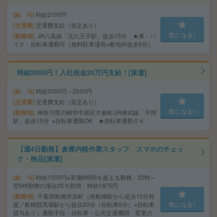
給 与
時給2100円
交通費
交通費支給（規定あり）
気になる!
勤務地
JR八高線「北八王子駅」徒歩15分 ★車・バ
イク・自転車通勤可（無料駐車場有※敷地外徒歩5分）
時給2000円！入社祝金20万円支給！[派遣]
給 与
時給2000円～2500円
交通費
交通費支給（規定あり）
気になる!
勤務地
神奈川県川崎市中原区大倉町/JR南武線「平間
駅」徒歩15分 ※自転車通勤OK ★自転車通勤ＯＫ
【週4日勤務】倉庫内軽作業スタッフ スマホのチェッ
ク・検品[派遣]
給 与
時給1500円※実働8時間を超える勤務、22時～
翌5時勤務の場合25％割増：時給1875円
勤務地
千葉県船橋市浜町（南船橋駅から徒歩10分程
度／船橋競馬場駅から徒歩20分（自転車5分）※自転車
気になる!
貸与あり）通勤手段：自転車・公共交通機関 変更の