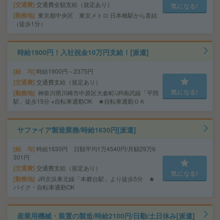
交通費
交通費全額支給（規定あり）
気になる!
勤務地
東京都中央区 東京メトロ 日本橋駅から直結
（徒歩1分）
時給1900円！入社祝金10万円支給！[派遣]
給 与
時給1900円～2375円
交通費
交通費支給（規定あり）
気になる!
勤務地
神奈川県川崎市中原区大倉町/JR南武線「平間
駅」徒歩15分 ※自転車通勤OK ★自転車通勤ＯＫ
サファイア製造業務/時給1630円[派遣]
給 与
時給1630円 日額平均1万4540円/月額29万6
301円
交通費
交通費支給（規定あり）
気になる!
勤務地
JR京浜東北線「本郷台駅」より徒歩5分 ★
バイク・自転車通勤OK
産業用機械・装置の製造/時給2100円/日勤/土日休み[派遣]