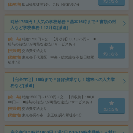
気になる!
勤務地
飯田橋駅徒歩3分、九段下駅徒歩7分
時給1750円！人気の学校勤務＊基本16時まで＊書類の封
入など学校事務！12月迄[派遣]
給 与
時給1750円＋交 【月収例】301,875円～ ■
給与の前払いが可能な速払いサービスあり
交通費
交通費支給あり
気になる!
勤務地
東京都千代田区 中央・総武線各停 飯田橋駅
徒歩7分
【完全在宅】16時まで＊ほぼ残業なし！端末への入力業
務など[派遣]
給 与
時給1500円～1600円＋交 【月収例】180,0
00円～ ■給与の前払いが可能な速払いサービスあり
交通費
交通費支給あり
気になる!
勤務地
東京都調布市 京王線 調布駅徒歩5分
完全在宅＊時給1900円！週4日＆10-15時半勤務！人材サ