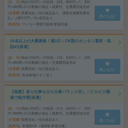
給 与
時給1350円／月収例：226、800円＝1、350
円×8時間×21日勤務の場合＋残業代、交通費別途支給
交通費
実費支給／当社規定あり。通勤交通費実費支
気になる!
払／上限4万円／月※規定あり
勤務地
マイカー通勤可能/駐車場完備
20名以上の大量募集！週3日～OK梨のカンタン選果・箱
詰め[派遣]
給 与
時給1250円／月収例：120、000円＝1、250
円×8時間×12日勤務の場合＋交通費別途支給
交通費
実費支給／当社規定あり。
気になる!
勤務地
有名牧場のすぐ近く
【急募】座り仕事＆立ち仕事バランス良し！ピカピカ職
場で軽作業[派遣]
給 与
時給1250円／月収例：210、000円＝1、250
円×8時間×21日勤務の場合＋残業代、交通費別途支給
交通費
実費支給／当社規定あり。
気になる!
勤務地
車通勤OK（無料駐車場完備）