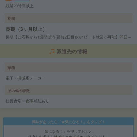
残業20時間以上
期間
長期（3ヶ月以上）
長期【ご応募から1週間以内(最短2日目)のスピード就業が可能】即日～
派遣先の情報
業種
電子・機械系メーカー
その他の特徴
社員食堂・食事補助あり
興味があったら「★気になる！」をタップ！
「気になる！」を押しておくと、
保存した求人を
後でまとめてチェック
できます！