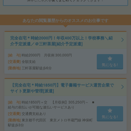
あなたの閲覧履歴からのオススメのお仕事です
完全在宅＊時給2000円！年収400万以上！学校事務＼紹
介予定派遣／＠三軒茶屋[紹介予定派遣]
給 与
時給2000円 月収例 300,000円
交通費
全額支給
気になる!
勤務地
三軒茶屋駅徒歩6分
【完全在宅＊時給1850円】電子書籍サービス運営企業で
サイト更新や管理[派遣]
給 与
時給1850円＋交 【月収例】305,250円～ ■
給与の前払いが可能な速払いサービスあり
交通費
交通費支給あり
気になる!
勤務地
東京都千代田区 東京メトロ半蔵門線 神保町
駅徒歩3分