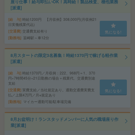
座り仕事！給与即払いOK！高時給！製品検査、梱包業務
[派遣]
給 与
時給1200円 【月収例】308,000円(月収例21
日実働残業代込)
交通費
交通費支給有り
気になる!
勤務地
韮崎駅～車12分
8月スタートの限定3名募集！時給1370円で稼げる軽作業
[派遣]
給 与
時給1370円／月収例：222、968円＝1、370
円×7時間45分×21日勤務の場合＋残業代、交通費別途
支給
交通費
実費支給／当社規定あり。通勤交通費実費支
気になる!
払／上限4万円／月※規定あり
勤務地
マイカー通勤可能/駐車場完備
8月お盆明け！ランスタッドメンバーに人気の職場座り作
業[派遣]