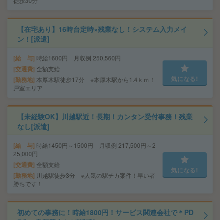
徒歩30分
【在宅あり】16時台定時×残業なし！システム入力メイ
ン！[派遣]
給 与
時給1600円 月収例 250,560円
交通費
全額支給
気になる!
勤務地
本厚木駅徒歩17分 ※本厚木駅から1.4ｋｍ！
戸室エリア
【未経験OK】川越駅近！長期！カンタン受付事務！残業
なし[派遣]
給 与
時給1450円～1500円 月収例 217,500円～2
25,000円
交通費
全額支給
気になる!
勤務地
川越駅徒歩3分 ※人気の駅チカ案件！早い者
勝ちです！
初めての事務に！時給1800円！サービス関連会社で＊PD