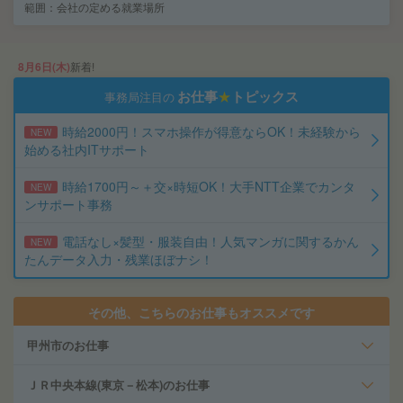
範囲：会社の定める就業場所
8月6日(木)
新着!
お仕事
★
トピックス
事務局注目の
時給2000円！スマホ操作が得意ならOK！未経験から
NEW
始める社内ITサポート
時給1700円～＋交×時短OK！大手NTT企業でカンタ
NEW
ンサポート事務
電話なし×髪型・服装自由！人気マンガに関するかん
NEW
たんデータ入力・残業ほぼナシ！
その他、こちらのお仕事もオススメです
甲州市のお仕事
ＪＲ中央本線(東京－松本)のお仕事