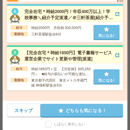
1
/10
気になる!
勤務地
柏駅徒歩2分 ※駅直結で雨の日も安心！駅直
結！
完全在宅＊時給2000円！年収400万以上！学
校事務＼紹介予定派遣／＠三軒茶屋[紹介予定
派遣]
《時間相談OK！》時給1500円！長期！書類仕分けやデー
時給2000円 月収例 300,000円
給与
タ入力など[派遣]
三軒茶屋駅徒歩6分
勤務地
気になる!
給 与
時給1500円 月収例 180,000円
交通費
全額支給
【完全在宅＊時給1850円】電子書籍サービス
勤務地
木更津駅徒歩10分、祇園駅車6分（車通勤O
気になる!
運営企業でサイト更新や管理[派遣]
K！※ご自身で民間駐車場を手配、駐車場代自己負担と
なります）
時給1850円＋交 【月収例】305,250
給与
円～ ■給与の前払いが可能な速払い
サービスあり
東京都千代田区 東京メトロ半蔵門
気になる!
勤務地
〈基本18時まで〉データ入力など＊未経験の方でもOK
線 神保町駅徒歩3分
[派遣]
給 与
時給1500円～1550円＋交 【月収例】249,3
75円～ ■給与の前払いが可能な速払いサービスあり
スキップ
どちらも気になる！
交通費
交通費支給あり
気になる!
勤務地
埼玉県川越市 東武東上線 川越駅車7分、西
武新宿線 本川越駅車6分
しばらく表示しない