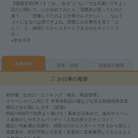
【職場見学OK！】これ、“ある”と“ない”では大違いですよ！
話だけ聞いて、いざ始めてみたら「雰囲気が思ってたのと
違う…」「想像してたのより仕事がムズかしい…」なんて
コトになるのは損ですよね。実際にお仕事先を見て「よ
し！」と、納得してからスタートできるのもポイントで
す！
※学生不可
募集情報
選考・登録
派遣会社概要
お仕事の概要
軽作業（仕分け・ピッキング・検品、商品管理）
クリーンルーム内にて 半導体部品の傷などを見る顕微鏡検査業
務などをお願いします。(派遣)
時給1300円で効率よく稼げる！基本土日休みで、遠出やイベン
ト参加のしやすさもバッチリ！人気の座りのオシゴト！
幅広い年齢層が活躍中。経験ゼロからスタートできるから安心！
残業多め、対応可能な方必見！派遣先に直接雇用してもらえるよ
うサポートします。