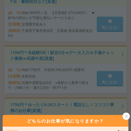
F化・書類照合など[派遣]
給 与
時給1800円＋交 【月収例】270,000円～ ■
給与の前払いが可能な速払いサービスあり
交通費
交通費支給あり
気になる!
勤務地
千葉県千葉市美浜区 京葉線 海浜幕張駅徒歩
5分
1700円＊未経験OK！駅近3分≪データ入力＆不備チェッ
ク事務≫武蔵中原[派遣]
給 与
時給1700円 月収例 249,220円+残業代
交通費
全額支給
気になる!
勤務地
武蔵中原駅徒歩3分 ※各駅から最寄り駅ま
で：川崎11分・溝の口5分・登戸11分
1750円＊ゆったり9:30スタート！電話なし！コツコツ事
務のお仕事[派遣]
どちらのお仕事が気になりますか？
給 与
時給1750円 月収例 275,625円
交通費
全額支給