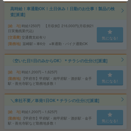
高時給！車通勤OK！土日休み！日勤のお仕事！製品の検
査[派遣]
給 与
時給1250円 【月収例】216,000円(月収例21
日実働残業代込)
交通費
交通費支給有り
気になる!
勤務地
韮崎駅～車6分 ※車通勤・バイク通勤OK
〈空いた日1日のみからOK〉＊チラシの仕分け[派遣]
給 与
時給1,200円～1,625円
勤務地
【甲府市】甲府駅・南甲府駅・酒折駅・金手
気になる!
駅・善光寺駅など勤務地多数！
＼来社不要／単発1日OK＊チラシの仕分け[派遣]
給 与
時給1,200円～1,625円
勤務地
【甲府市】甲府駅・南甲府駅・酒折駅・金手
気になる!
駅・善光寺駅など勤務地多数！