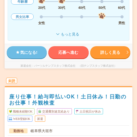
年齢層
20代
30代
40代
50代
60代
男女比率
女性
男性
もっと見る
気になる!
応募へ進む
詳しく見る
派遣会社
パーソルテンプスタッフ株式会社 （旧テンプスタッフ株式会社）
未読
座り仕事！給与即払いOK！土日休み！日勤の
お仕事！外観検査
職種未経験OK
交通費別途支給あり
土日祝日が休み
WEB登録OK
派遣
岐阜県大垣市
勤務地