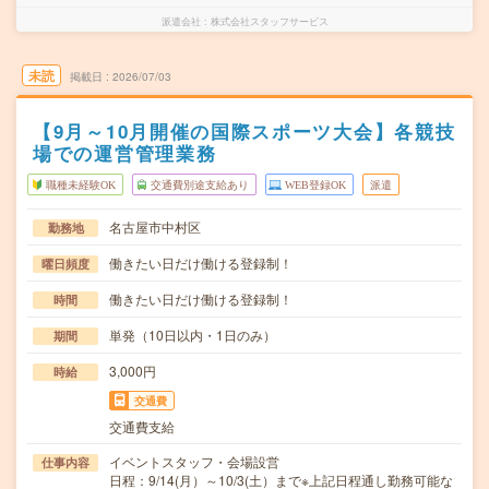
派遣会社
株式会社スタッフサービス
未読
掲載日
2026/07/03
【9月～10月開催の国際スポーツ大会】各競技
場での運営管理業務
職種未経験OK
交通費別途支給あり
WEB登録OK
派遣
名古屋市中村区
勤務地
働きたい日だけ働ける登録制！
曜日頻度
働きたい日だけ働ける登録制！
時間
単発（10日以内・1日のみ）
期間
3,000円
時給
交通費
交通費支給
イベントスタッフ・会場設営
仕事内容
日程：9/14(月）～10/3(土）まで※上記日程通し勤務可能な