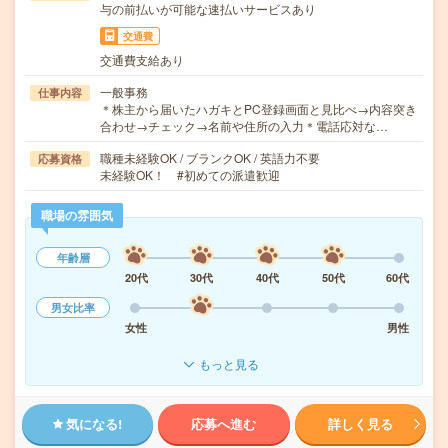
与の前払いが可能な速払いサービスあり
交通費
交通費支給あり
一般事務
仕事内容
＊株主から届いたハガキとPC登録画面と見比べ→内容突き
合わせ→チェック→名前や住所の入力＊電話応対な…
職種未経験OK / ブランクOK / 英語力不要
応募資格
未経験OK！ #初めての派遣歓迎
職場の雰囲気
年齢層
20代
30代
40代
50代
60代
男女比率
女性
男性
もっと見る
気になる!
応募へ進む
詳しく見る