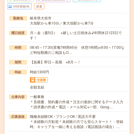
WEB登録OK
派遣
岐阜県大垣市
勤務地
大垣駅から車10分／東大垣駅から車7分
月～金（週5日） ※嬉しい土日祝休み♪年間休日123日で
曜日頻度
す！
08:45～17:30(実働7時間45分 休憩1時間)※9:00～17:00な
時間
ど時短勤務のご相談もO…
【急募】即日～長期 ※8月～！
期間
時給1300円
時給
交通費
全額支給
一般事務
仕事内容
＊見積書、契約書の作成＊注文の進捗に関するデータ入力
＊請求書の作成＊電話・メール対応※一部、Goog…
職種未経験OK / ブランクOK / 英語力不要
応募資格
＊未経験の方歓迎＊未経験の方でも安心スタート！・登録
時、キャリアを一緒に考える面談（電話面談の場合）…