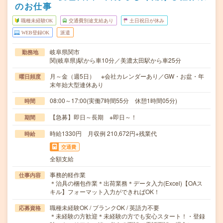
のお仕事
職種未経験OK
交通費別途支給あり
土日祝日が休み
WEB登録OK
派遣
岐阜県関市
勤務地
関(岐阜県)駅から車10分／美濃太田駅から車25分
月～金（週5日） ※会社カレンダーあり／GW・お盆・年
曜日頻度
末年始大型連休あり
08:00～17:00(実働7時間55分 休憩1時間05分)
時間
【急募】即日～長期 ※即日～！
期間
時給1330円 月収例 210,672円+残業代
時給
交通費
全額支給
事務的軽作業
仕事内容
＊治具の梱包作業＊出荷業務＊データ入力(Excel)【OAス
キル】フォーマット入力ができればOK！
職種未経験OK / ブランクOK / 英語力不要
応募資格
＊未経験の方歓迎＊未経験の方でも安心スタート！・登録