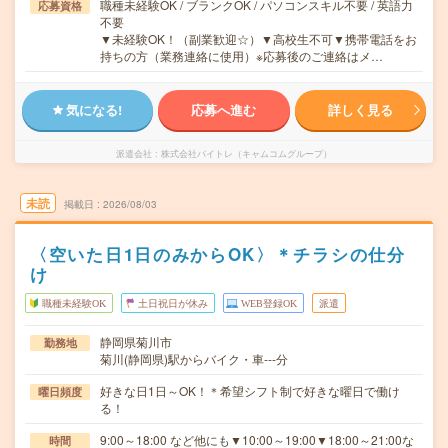
職種未経験OK / ブランクOK / パソコンスキル不要 / 英語力
応募資格
不要
▼未経験OK！（副業歓迎☆）▼高校生不可▼携帯電話をお
持ちの方（業務連絡に使用）※応募後のご連絡はメ…
気になる!
応募へ進む
詳しく見る
派遣会社
株式会社バイトレ（キャムコムグループ）
未読
掲載日
2026/08/03
〈空いた日1日のみからOK〉＊チラシの仕分
け
職種未経験OK
土日祝日が休み
WEB登録OK
派遣
静岡県菊川市
勤務地
菊川(静岡県)駅からバイク・車---分
好きな日1日～OK！＊希望シフト制で好きな曜日で働け
曜日頻度
る！
9:00～18:00 など他にも▼10:00～19:00▼18:00～21:00な
時間