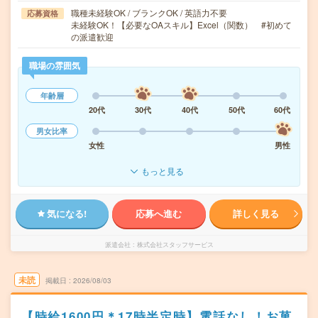
職種未経験OK / ブランクOK / 英語力不要
応募資格
未経験OK！【必要なOAスキル】Excel（関数） #初めて
の派遣歓迎
職場の雰囲気
年齢層
20代
30代
40代
50代
60代
男女比率
女性
男性
もっと見る
気になる!
応募へ進む
詳しく見る
派遣会社
株式会社スタッフサービス
未読
掲載日
2026/08/03
【時給1600円＊17時半定時】電話なし！お菓