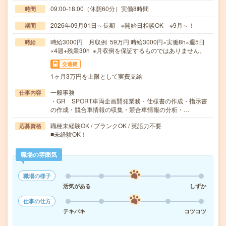
09:00-18:00（休憩60分）実働8時間
時間
2026年09月01日～長期 ※開始日相談OK ※9月～！
期間
時給3000円 月収例 59万円 時給3000円×実働8h×週5日
時給
×4週+残業30h ※月収例を保証するものではありません。
交通費
1ヶ月3万円を上限として実費支給
一般事務
仕事内容
・GR SPORT車両企画開発業務・仕様書の作成・指示書
の作成・競合車情報の収集・競合車情報の分析・…
職種未経験OK / ブランクOK / 英語力不要
応募資格
■未経験OK！
職場の雰囲気
職場の様子
活気がある
しずか
仕事の仕方
テキパキ
コツコツ