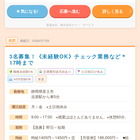
気になる!
応募へ進む
詳しく見る
派遣会社
株式会社テクノ・サービス
未読
掲載日
2026/07/29
3名募集！《未経験OK》チェック業務など＊
17時まで
職種未経験OK
交通費別途支給あり
土日祝日が休み
WEB登録OK
派遣
静岡県富士市
勤務地
吉原駅から車5分
月～金 ※土日祝休み
曜日頻度
9:00～17:00 ※残業はほとんどありません。※休憩60分。
時間
【急募】即日～短期
期間
時給1400円～1450円＋交 【月収例】196,000円～ ■給
時給