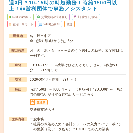
週4日＊10-15時の時短勤務！時給1500円以
上！非営利団体で事務アシスタント
職種未経験OK
交通費別途支給あり
土日祝日が休み
在宅・リモート
WEB登録OK
派遣
名古屋市中区
勤務地
金山(愛知県)駅から徒歩6分
月・火・木・金 ※月～金のうち週4日の勤務。表記曜日は
曜日頻度
一例です。
10:00～15:00 ※残業はほとんどありません。※休憩60
時間
分。 #15時まで
2026/08/17～長期 ※8月～！
期間
時給1500円～1600円＋交 【月収例】120,000円～ ■給
時給
与の前払いが可能な速払いサービスあり
交通費
交通費支給あり
一般事務
仕事内容
＊社員の保険の入力＊会計ソフトへの入力＊パワーポイン
トの更新（元データあり）＊EXCELでの入力業務…