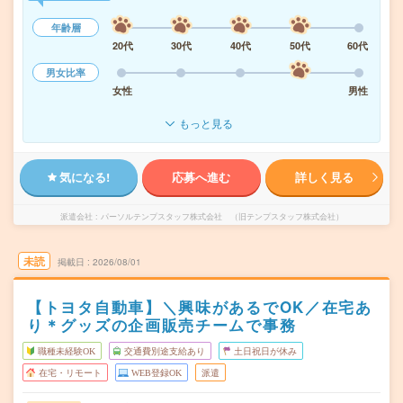
年齢層
20代
30代
40代
50代
60代
男女比率
女性
男性
もっと見る
気になる!
応募へ進む
詳しく見る
派遣会社
パーソルテンプスタッフ株式会社 （旧テンプスタッフ株式会社）
未読
掲載日
2026/08/01
【トヨタ自動車】＼興味があるでOK／在宅あ
り＊グッズの企画販売チームで事務
職種未経験OK
交通費別途支給あり
土日祝日が休み
在宅・リモート
WEB登録OK
派遣