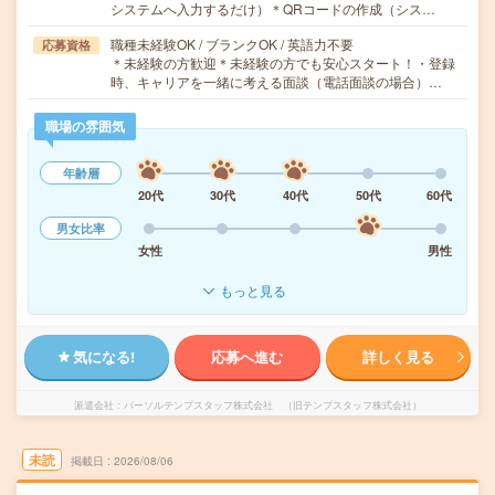
システムへ入力するだけ）＊QRコードの作成（シス…
職種未経験OK / ブランクOK / 英語力不要
応募資格
＊未経験の方歓迎＊未経験の方でも安心スタート！・登録
時、キャリアを一緒に考える面談（電話面談の場合）…
職場の雰囲気
年齢層
20代
30代
40代
50代
60代
男女比率
女性
男性
もっと見る
気になる!
応募へ進む
詳しく見る
派遣会社
パーソルテンプスタッフ株式会社 （旧テンプスタッフ株式会社）
未読
掲載日
2026/08/06