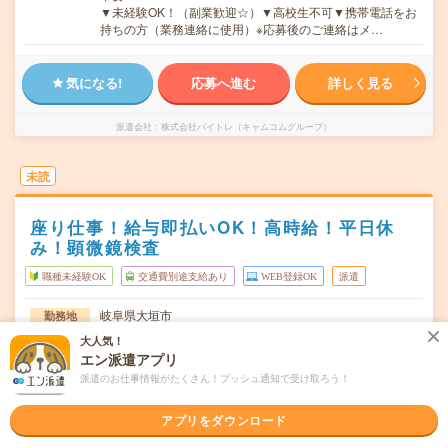
▼未経験OK！（副業歓迎☆）▼高校生不可▼携帯電話をお
持ちの方（業務連絡に使用）※応募後のご連絡はメ…
気になる!
応募へ進む
詳しく見る
派遣会社
株式会社バイトレ（キャムコムグループ）
未読
座り仕事！給与即払いOK！高時給！平日休
み！顕微鏡検査
職種未経験OK
交通費別途支給あり
WEB登録OK
派遣
岐阜県大垣市
勤務地
大人気！
月～金・土・日・祝 ※シフト制
曜日頻度
エン派遣アプリ
派遣のお仕事情報がたくさん！プッシュ通知で受け取ろう！
8:00～16:4020:00～4:40※表記のうち実働7時間40分です。
時間
長期【ご応募から1週間以内(最短2日目)のスピード就業が
期間
アプリをダウンロード
可能】即日～