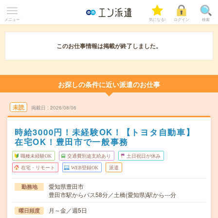
メニュー
気になる!
ログイン
検索
このお仕事情報は掲載が終了しました。
お探しの条件に近い派遣のお仕事
未読
掲載日
2026/08/06
時給3000円！未経験OK！【トヨタ自動車】
在宅OK！豊田市で一般事務
職種未経験OK
交通費別途支給あり
土日祝日が休み
在宅・リモート
WEB登録OK
派遣
愛知県豊田市
勤務地
豊田市駅からバス58分／土橋(愛知県)駅から---分
月～金／週5日
曜日頻度