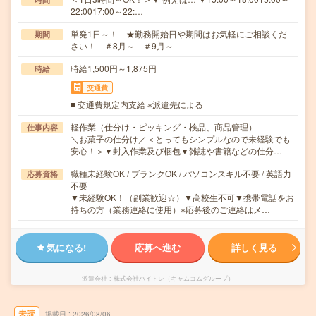
22:0017:00～22:…
単発1日～！ ★勤務開始日や期間はお気軽にご相談くだ
期間
さい！ ＃8月～ ＃9月～
時給1,500円～1,875円
時給
交通費
■ 交通費規定内支給 ※派遣先による
軽作業（仕分け・ピッキング・検品、商品管理）
仕事内容
＼お菓子の仕分け／＜とってもシンプルなので未経験でも
安心！＞▼封入作業及び梱包▼雑誌や書籍などの仕分…
職種未経験OK / ブランクOK / パソコンスキル不要 / 英語力
応募資格
不要
▼未経験OK！（副業歓迎☆）▼高校生不可▼携帯電話をお
持ちの方（業務連絡に使用）※応募後のご連絡はメ…
気になる!
応募へ進む
詳しく見る
派遣会社
株式会社バイトレ（キャムコムグループ）
未読
掲載日
2026/08/06