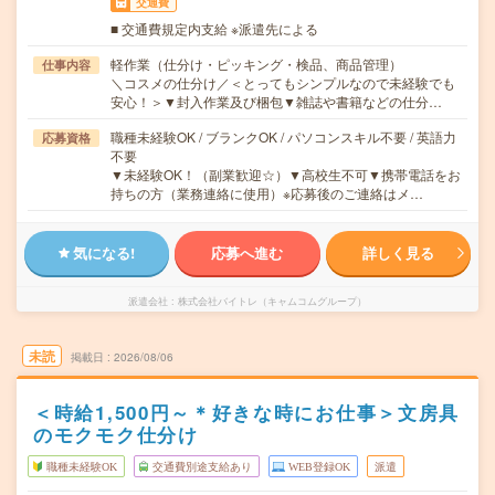
交通費
■ 交通費規定内支給 ※派遣先による
軽作業（仕分け・ピッキング・検品、商品管理）
仕事内容
＼コスメの仕分け／＜とってもシンプルなので未経験でも
安心！＞▼封入作業及び梱包▼雑誌や書籍などの仕分…
職種未経験OK / ブランクOK / パソコンスキル不要 / 英語力
応募資格
不要
▼未経験OK！（副業歓迎☆）▼高校生不可▼携帯電話をお
持ちの方（業務連絡に使用）※応募後のご連絡はメ…
気になる!
応募へ進む
詳しく見る
派遣会社
株式会社バイトレ（キャムコムグループ）
未読
掲載日
2026/08/06
＜時給1,500円～＊好きな時にお仕事＞文房具
のモクモク仕分け
職種未経験OK
交通費別途支給あり
WEB登録OK
派遣