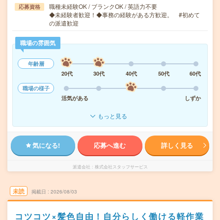
職種未経験OK / ブランクOK / 英語力不要
応募資格
◆未経験者歓迎！◆事務の経験がある方歓迎。 #初めて
の派遣歓迎
職場の雰囲気
年齢層
20代
30代
40代
50代
60代
職場の様子
活気がある
しずか
もっと見る
気になる!
応募へ進む
詳しく見る
派遣会社
株式会社スタッフサービス
未読
掲載日
2026/08/03
コツコツ×髪色自由！自分らしく働ける軽作業