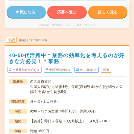
気になる!
応募へ進む
詳しく見る
派遣会社
株式会社リクルートスタッフィング
未読
掲載日
2026/08/06
40-50代活躍中＊業務の効率化を考えるのが好
きな方必見！＊事務
交通費別途支給あり
土日祝日が休み
WEB登録OK
派遣
名古屋市東区
勤務地
久屋大通駅から徒歩4分／栄町(愛知県)駅から徒歩5分／栄
(愛知県)駅から徒歩5分
月～金※土日休み！
曜日頻度
9:00～17:15(実働:7時間15分) (休憩60分)
時間
【急募】即日～長期（3カ月以上） ★8月～OK！
期間
時給1800円
時給