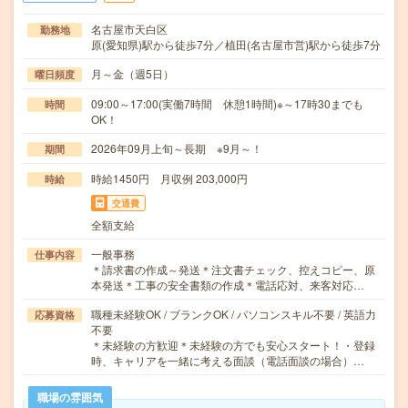
名古屋市天白区
勤務地
原(愛知県)駅から徒歩7分／植田(名古屋市営)駅から徒歩7分
月～金（週5日）
曜日頻度
09:00～17:00(実働7時間 休憩1時間)※～17時30までも
時間
OK！
2026年09月上旬～長期 ※9月～！
期間
時給1450円 月収例 203,000円
時給
交通費
全額支給
一般事務
仕事内容
＊請求書の作成～発送＊注文書チェック、控えコピー、原
本発送＊工事の安全書類の作成＊電話応対、来客対応…
職種未経験OK / ブランクOK / パソコンスキル不要 / 英語力
応募資格
不要
＊未経験の方歓迎＊未経験の方でも安心スタート！・登録
時、キャリアを一緒に考える面談（電話面談の場合）…
職場の雰囲気