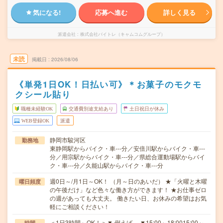
気になる!
応募へ進む
詳しく見る
派遣会社
株式会社バイトレ（キャムコムグループ）
未読
掲載日
2026/08/06
《単発1日OK！日払い可》＊お菓子のモクモ
クシール貼り
職種未経験OK
交通費別途支給あり
土日祝日が休み
WEB登録OK
派遣
静岡市駿河区
勤務地
東静岡駅からバイク・車---分／安倍川駅からバイク・車---
分／用宗駅からバイク・車---分／県総合運動場駅からバイ
ク・車---分／久能山駅からバイク・車---分
週0日～/月1日～OK！ （月～日のあいだ） ★「火曜と木曜
曜日頻度
の午後だけ」など色々な働き方ができます！ ★お仕事ゼロ
の週があっても大丈夫。 働きたい日、お休みの希望はお気
軽にご相談ください！
＜1日3時間～OK！＞▼ 例えば… ▼15:00～18:0015:00～
時間