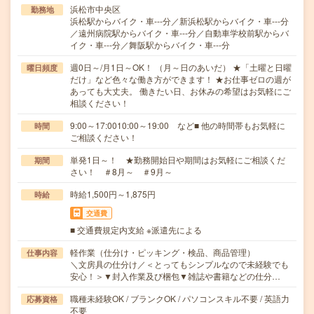
浜松市中央区
勤務地
浜松駅からバイク・車---分／新浜松駅からバイク・車---分
／遠州病院駅からバイク・車---分／自動車学校前駅からバ
イク・車---分／舞阪駅からバイク・車---分
週0日～/月1日～OK！ （月～日のあいだ） ★「土曜と日曜
曜日頻度
だけ」など色々な働き方ができます！ ★お仕事ゼロの週が
あっても大丈夫。 働きたい日、お休みの希望はお気軽にご
相談ください！
9:00～17:0010:00～19:00 など■ 他の時間帯もお気軽に
時間
ご相談ください！
単発1日～！ ★勤務開始日や期間はお気軽にご相談くだ
期間
さい！ ＃8月～ ＃9月～
時給1,500円～1,875円
時給
交通費
■ 交通費規定内支給 ※派遣先による
軽作業（仕分け・ピッキング・検品、商品管理）
仕事内容
＼文房具の仕分け／＜とってもシンプルなので未経験でも
安心！＞▼封入作業及び梱包▼雑誌や書籍などの仕分…
職種未経験OK / ブランクOK / パソコンスキル不要 / 英語力
応募資格
不要