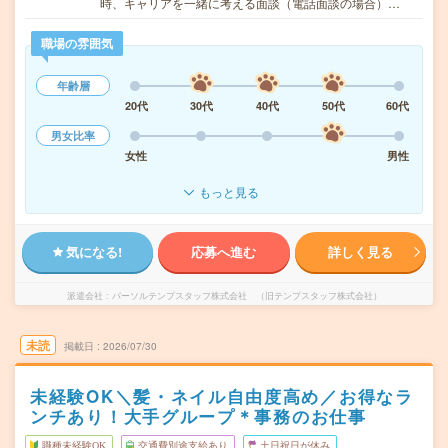
時、キャリアを一緒に考える面談（電話面談の場合）…
職場の雰囲気
年齢層
20代
30代
40代
50代
60代
男女比率
女性
男性
もっと見る
気になる!
応募へ進む
詳しく見る
派遣会社
パーソルテンプスタッフ株式会社 （旧テンプスタッフ株式会社）
未読
掲載日
2026/07/30
未経験OK＼髪・ネイル自由度高め／お得なラ
ンチあり！大手グループ＊事務のお仕事
職種未経験OK
交通費別途支給あり
土日祝日が休み