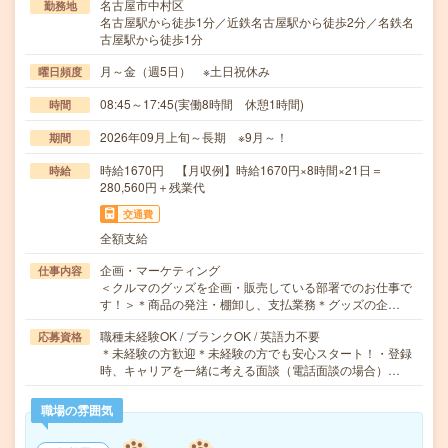
名古屋市中村区
勤務地
名古屋駅から徒歩1分／近鉄名古屋駅から徒歩2分／名鉄名
古屋駅から徒歩1分
月～金（週5日） ※土日祝休み
曜日頻度
08:45～17:45(実働8時間 休憩1時間)
時間
2026年09月上旬～長期 ※9月～！
期間
時給1670円 【月収例】時給1670円×8時間×21日＝
時給
280,560円＋残業代
交通費
全額支給
企画・マーケティング
仕事内容
＜クルマのグッズを企画・販売している部署でのお仕事で
す！＞＊商品の発注・棚卸し、支払業務＊グッズの企…
職種未経験OK / ブランクOK / 英語力不要
応募資格
＊未経験の方歓迎＊未経験の方でも安心スタート！・登録
時、キャリアを一緒に考える面談（電話面談の場合）…
職場の雰囲気