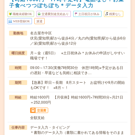
子食べつつぽちぽち＊データ入力
職種未経験OK
交通費別途支給あり
土日祝日が休み
残業なし
WEB登録OK
派遣
名古屋市中区
勤務地
伏見(愛知県)駅から徒歩4分／丸の内(愛知県)駅から徒歩6分
／栄(愛知県)駅から徒歩12分
月～金（週5日） ※土日祝休み＊お休みの申請がしやすい
曜日頻度
職場です！
09:00～17:30(実働7時間30分 休憩1時間)※予定がある日
時間
の遅刻・早退なども気軽に相談でき…
【急募】即日～長期 8月スタート お盆明けや9月の開始
期間
もOKです！ ※8月～！
時給1600円 【月収例】時給1600円×7時間30分×月21日
時給
＝252,000円
交通費
全額支給
データ入力・タイピング
仕事内容
＊書類のデータ入力（書類に書かれてある情報をそのまま