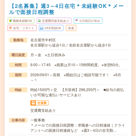
【2名募集】週3～4日在宅＊未経験OK＊メー
ルで面接日程調整
職種未経験OK
交通費別途支給あり
土日祝日が休み
在宅・リモート
WEB登録OK
派遣
名古屋市中村区
勤務地
名古屋駅から徒歩1分／名鉄名古屋駅から徒歩1分
月～金 ※土日祝休み
曜日頻度
9:00～17:45 ※残業は月10～15時間程度。※休憩60分。
時間
2026/09/01～長期 ※開始日はご相談可能です！ ※9月
期間
～！
時給1500円＋交 【月収例】296,250円～ ■給与の前払
時給
いが可能な速払いサービスあり
交通費
交通費支給あり
一般事務
仕事内容
＊メールでの面接日程調整：求職者への日程連絡｜クライ
アントへの面接日程連絡など ※週3～4日の在宅勤…