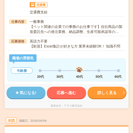
交通費
交通費支給
一般事務
仕事内容
【ペット関連の企業での事務のお仕事です】自社商品の製
造委託先への発注業務、納品調整、生産可能承認等の…
英語力不要
応募資格
【歓迎】Excel集計が好きな方 業界未経験OK！ 知識不問
職場の雰囲気
年齢層
20代
30代
40代
50代
60代
気になる!
応募へ進む
詳しく見る
派遣会社
アデコ株式会社
未読
掲載日
2026/08/06