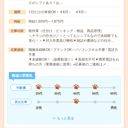
どのシフトあり！お…
1日だけの単発OK！＃8月～ ＃9月～
期間
時給1,500円～1,875円
時給
軽作業（仕分け・ピッキング・検品、商品管理）
仕事内容
＼チラシの仕分け／＜とってもシンプルなので未経験でも
安心！＞▼封入作業及び梱包▼雑誌や書籍などの仕分…
職種未経験OK / ブランクOK / パソコンスキル不要 / 英語力
応募資格
不要
▼未経験OK！（副業歓迎☆）▼高校生不可▼携帯電話をお
持ちの方（業務連絡に使用）※応募後のご連絡はメ…
職場の雰囲気
年齢層
20代
30代
40代
50代
60代
男女比率
女性
男性
もっと見る