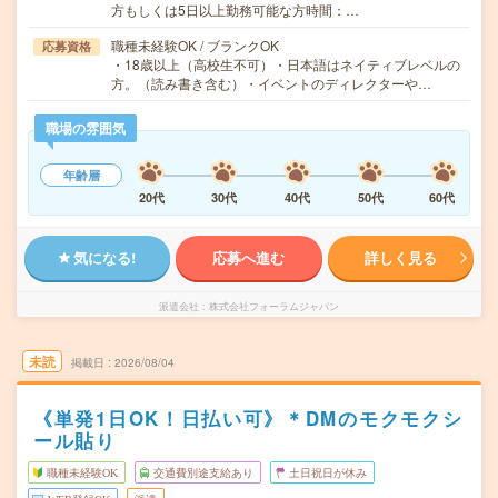
方もしくは5日以上勤務可能な方時間：…
職種未経験OK / ブランクOK
応募資格
・18歳以上（高校生不可）・日本語はネイティブレベルの
方。（読み書き含む）・イベントのディレクターや…
職場の雰囲気
年齢層
20代
30代
40代
50代
60代
気になる!
応募へ進む
詳しく見る
派遣会社
株式会社フォーラムジャパン
未読
掲載日
2026/08/04
《単発1日OK！日払い可》＊DMのモクモクシ
ール貼り
職種未経験OK
交通費別途支給あり
土日祝日が休み