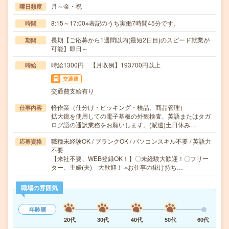
月～金・祝
曜日頻度
8:15～17:00※表記のうち実働7時間45分です。
時間
長期【ご応募から1週間以内(最短2日目)のスピード就業が
期間
可能】即日～
時給1300円 【月収例】193700円以上
時給
交通費
交通費支給有り
軽作業（仕分け・ピッキング・検品、商品管理）
仕事内容
拡大鏡を使用しての電子基板の外観検査、英語またはタガ
ログ語の通訳業務をお願いします。(派遣)土日休み…
職種未経験OK / ブランクOK / パソコンスキル不要 / 英語力
応募資格
不要
【来社不要、WEB登録OK！】〇未経験大歓迎！〇フリー
ター、主婦(夫) 大歓迎！ ※お仕事の掛け持ち…
職場の雰囲気
年齢層
20代
30代
40代
50代
60代