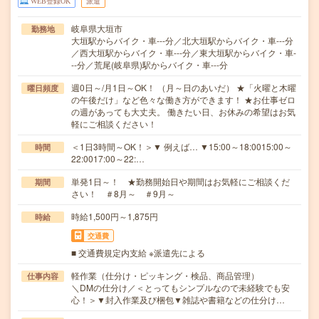
WEB登録OK
派遣
岐阜県大垣市
勤務地
大垣駅からバイク・車---分／北大垣駅からバイク・車---分
／西大垣駅からバイク・車---分／東大垣駅からバイク・車-
--分／荒尾(岐阜県)駅からバイク・車---分
週0日～/月1日～OK！ （月～日のあいだ） ★「火曜と木曜
曜日頻度
の午後だけ」など色々な働き方ができます！ ★お仕事ゼロ
の週があっても大丈夫。 働きたい日、お休みの希望はお気
軽にご相談ください！
＜1日3時間～OK！＞▼ 例えば… ▼15:00～18:0015:00～
時間
22:0017:00～22:…
単発1日～！ ★勤務開始日や期間はお気軽にご相談くだ
期間
さい！ ＃8月～ ＃9月～
時給1,500円～1,875円
時給
交通費
■ 交通費規定内支給 ※派遣先による
軽作業（仕分け・ピッキング・検品、商品管理）
仕事内容
＼DMの仕分け／＜とってもシンプルなので未経験でも安
心！＞▼封入作業及び梱包▼雑誌や書籍などの仕分け…