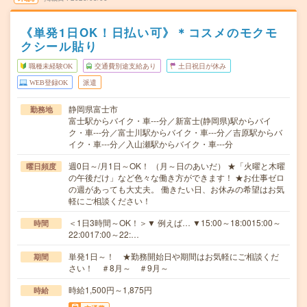
《単発1日OK！日払い可》＊コスメのモクモ
クシール貼り
職種未経験OK
交通費別途支給あり
土日祝日が休み
WEB登録OK
派遣
静岡県富士市
勤務地
富士駅からバイク・車---分／新富士(静岡県)駅からバイ
ク・車---分／富士川駅からバイク・車---分／吉原駅からバ
イク・車---分／入山瀬駅からバイク・車---分
週0日～/月1日～OK！ （月～日のあいだ） ★「火曜と木曜
曜日頻度
の午後だけ」など色々な働き方ができます！ ★お仕事ゼロ
の週があっても大丈夫。 働きたい日、お休みの希望はお気
軽にご相談ください！
＜1日3時間～OK！＞▼ 例えば… ▼15:00～18:0015:00～
時間
22:0017:00～22:…
単発1日～！ ★勤務開始日や期間はお気軽にご相談くだ
期間
さい！ ＃8月～ ＃9月～
時給1,500円～1,875円
時給