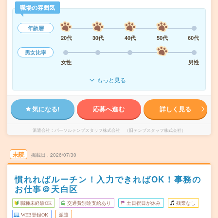
職場の雰囲気
年齢層
20代
30代
40代
50代
60代
男女比率
女性
男性
もっと見る
気になる!
応募へ進む
詳しく見る
派遣会社
パーソルテンプスタッフ株式会社 （旧テンプスタッフ株式会社）
未読
掲載日
2026/07/30
慣れればルーチン！入力できればOK！事務の
お仕事＠天白区
職種未経験OK
交通費別途支給あり
土日祝日が休み
残業なし
WEB登録OK
派遣