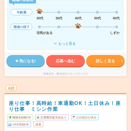
年齢層
20代
30代
40代
50代
60代
職場の様子
活気がある
しずか
もっと見る
気になる!
応募へ進む
詳しく見る
派遣会社
株式会社スタッフサービス
未読
座り仕事！高時給！車通勤OK！土日休み！座
り仕事 ミシン作業
職種未経験OK
交通費別途支給あり
土日祝日が休み
WEB登録OK
派遣