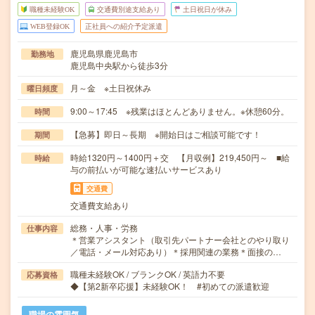
職種未経験OK
交通費別途支給あり
土日祝日が休み
WEB登録OK
正社員への紹介予定派遣
鹿児島県鹿児島市
勤務地
鹿児島中央駅から徒歩3分
月～金 ※土日祝休み
曜日頻度
9:00～17:45 ※残業はほとんどありません。※休憩60分。
時間
【急募】即日～長期 ※開始日はご相談可能です！
期間
時給1320円～1400円＋交 【月収例】219,450円～ ■給
時給
与の前払いが可能な速払いサービスあり
交通費
交通費支給あり
総務・人事・労務
仕事内容
＊営業アシスタント（取引先パートナー会社とのやり取り
／電話・メール対応あり）＊採用関連の業務＊面接の…
職種未経験OK / ブランクOK / 英語力不要
応募資格
◆【第2新卒応援】未経験OK！ #初めての派遣歓迎
職場の雰囲気