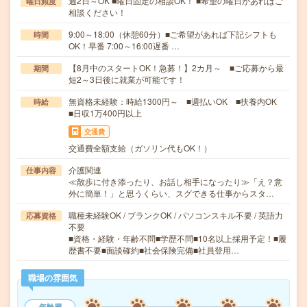
週2日～OK ■曜日固定の相談OK！ ■希望の曜日があればご
曜日頻度
相談ください！
9:00～18:00（休憩60分）■ご希望があれば下記シフトも
時間
OK！早番 7:00～16:00遅番 …
【8月中のスタートOK！急募！】2カ月～ ■ご応募から最
期間
短2～3日後に就業が可能です！
無資格未経験：時給1300円～ ■週払いOK ■扶養内OK
時給
■日収1万400円以上
交通費
交通費全額支給（ガソリン代もOK！）
介護関連
仕事内容
≪散歩に付き添ったり、お話し相手になったり≫「え？意
外に簡単！」と思うくらい、スグできる仕事からスタ…
職種未経験OK / ブランクOK / パソコンスキル不要 / 英語力
応募資格
不要
■資格・経験・年齢不問■学歴不問■10名以上採用予定！■履
歴書不要■面談確約■社会保険完備■社員登用…
職場の雰囲気
年齢層