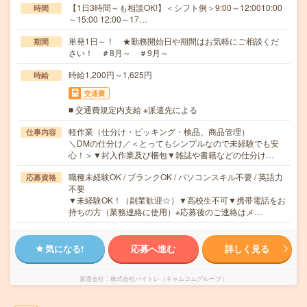
【1日3時間～も相談OK!】＜シフト例＞9:00～12:0010:00
時間
～15:00 12:00～17…
単発1日～！ ★勤務開始日や期間はお気軽にご相談くだ
期間
さい！ ＃8月～ ＃9月～
時給1,200円～1,625円
時給
交通費
■ 交通費規定内支給 ※派遣先による
軽作業（仕分け・ピッキング・検品、商品管理）
仕事内容
＼DMの仕分け／＜とってもシンプルなので未経験でも安
心！＞▼封入作業及び梱包▼雑誌や書籍などの仕分け…
職種未経験OK / ブランクOK / パソコンスキル不要 / 英語力
応募資格
不要
▼未経験OK！（副業歓迎☆）▼高校生不可▼携帯電話をお
持ちの方（業務連絡に使用）※応募後のご連絡はメ…
気になる!
応募へ進む
詳しく見る
派遣会社
株式会社バイトレ（キャムコムグループ）