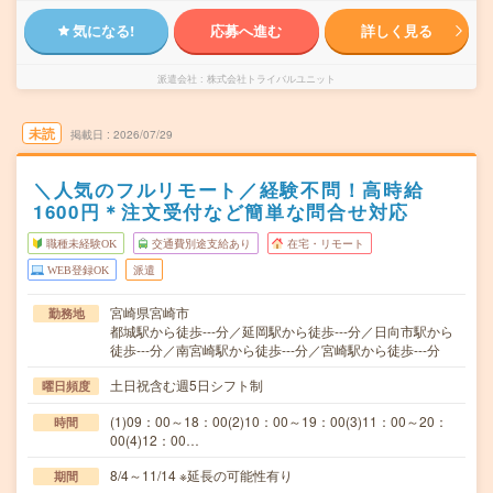
気になる!
応募へ進む
詳しく見る
派遣会社
株式会社トライバルユニット
未読
掲載日
2026/07/29
＼人気のフルリモート／経験不問！高時給
1600円＊注文受付など簡単な問合せ対応
職種未経験OK
交通費別途支給あり
在宅・リモート
WEB登録OK
派遣
宮崎県宮崎市
勤務地
都城駅から徒歩---分／延岡駅から徒歩---分／日向市駅から
徒歩---分／南宮崎駅から徒歩---分／宮崎駅から徒歩---分
土日祝含む週5日シフト制
曜日頻度
(1)09：00～18：00(2)10：00～19：00(3)11：00～20：
時間
00(4)12：00…
8/4～11/14 ※延長の可能性有り
期間