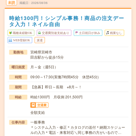
未読
掲載日
2026/08/06
時給1300円！シンプル事務！商品の注文デー
タ入力！ネイル自由
職種未経験OK
交通費別途支給あり
土日祝日が休み
残業なし
WEB登録OK
派遣
宮崎県宮崎市
勤務地
田吉駅から徒歩15分
月～金（週5日）
曜日頻度
09:00～17:30(実働7時間45分 休憩45分)
時間
【急募】即日～長期 ※8月～！
期間
時給1300円 月収例 201,500円
時給
交通費
全額支給
一般事務
仕事内容
＊システム入力・修正＊カタログの送付＊納期スケジュー
ルの入力＊電話・来客対応＼同じ事務の方がいるので…