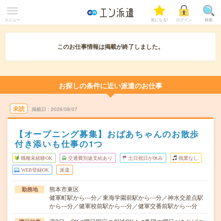
メニュー
気になる!
ログイン
検索
このお仕事情報は掲載が終了しました。
お探しの条件に近い派遣のお仕事
未読
掲載日
2026/08/07
【オープニング募集】おばあちゃんのお散歩
付き添いも仕事の1つ
職種未経験OK
交通費別途支給あり
土日祝日が休み
残業なし
WEB登録OK
派遣
熊本市東区
勤務地
健軍町駅から---分／東海学園前駅から---分／神水交差点駅
から---分／健軍校前駅から---分／健軍交番前駅から---分