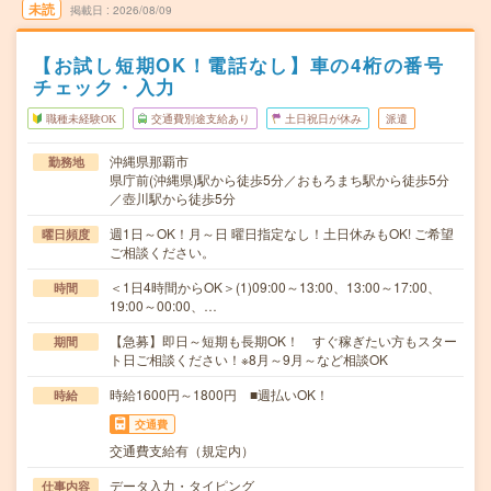
未読
掲載日
2026/08/09
【お試し短期OK！電話なし】車の4桁の番号
チェック・入力
職種未経験OK
交通費別途支給あり
土日祝日が休み
派遣
沖縄県那覇市
勤務地
県庁前(沖縄県)駅から徒歩5分／おもろまち駅から徒歩5分
／壺川駅から徒歩5分
週1日～OK！月～日 曜日指定なし！土日休みもOK! ご希望
曜日頻度
ご相談ください。
＜1日4時間からOK＞(1)09:00～13:00、13:00～17:00、
時間
19:00～00:00、…
【急募】即日～短期も長期OK！ すぐ稼ぎたい方もスター
期間
ト日ご相談ください！※8月～9月～など相談OK
時給1600円～1800円 ■週払いOK！
時給
交通費
交通費支給有（規定内）
データ入力・タイピング
仕事内容