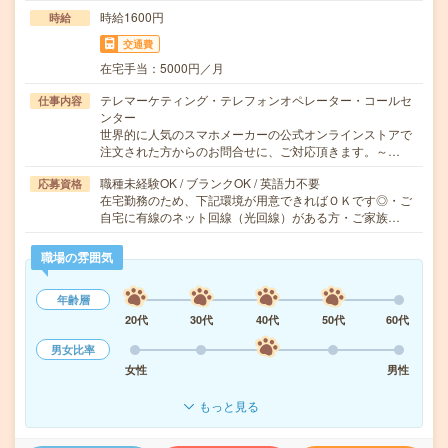
時給1600円
時給
交通費
在宅手当：5000円／月
テレマーケティング・テレフォンオペレーター・コールセ
仕事内容
ンター
世界的に人気のスマホメーカーの公式オンラインストアで
注文された方からのお問合せに、ご対応頂きます。～…
職種未経験OK / ブランクOK / 英語力不要
応募資格
在宅勤務のため、下記環境が用意できればＯＫです◎・ご
自宅に有線のネット回線（光回線）がある方・ご家族…
職場の雰囲気
年齢層
20代
30代
40代
50代
60代
男女比率
女性
男性
もっと見る