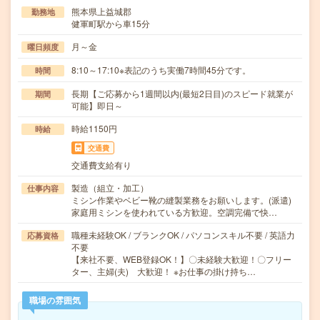
熊本県上益城郡
勤務地
健軍町駅から車15分
月～金
曜日頻度
8:10～17:10※表記のうち実働7時間45分です。
時間
長期【ご応募から1週間以内(最短2日目)のスピード就業が
期間
可能】即日～
時給1150円
時給
交通費
交通費支給有り
製造（組立・加工）
仕事内容
ミシン作業やベビー靴の縫製業務をお願いします。(派遣)
家庭用ミシンを使われている方歓迎。空調完備で快…
職種未経験OK / ブランクOK / パソコンスキル不要 / 英語力
応募資格
不要
【来社不要、WEB登録OK！】〇未経験大歓迎！〇フリー
ター、主婦(夫) 大歓迎！ ※お仕事の掛け持ち…
職場の雰囲気