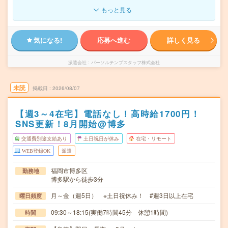
もっと見る
気になる!
応募へ進む
詳しく見る
派遣会社
パーソルテンプスタッフ株式会社
未読
掲載日
2026/08/07
【週3～4在宅】電話なし！高時給1700円！
SNS更新！8月開始@博多
交通費別途支給あり
土日祝日が休み
在宅・リモート
WEB登録OK
派遣
福岡市博多区
勤務地
博多駅から徒歩3分
月～金（週5日） ※土日祝休み！ #週3日以上在宅
曜日頻度
09:30～18:15(実働7時間45分 休憩1時間)
時間