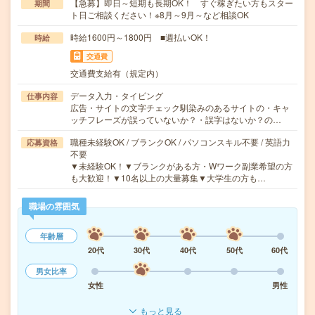
【急募】即日～短期も長期OK！ すぐ稼ぎたい方もスター
期間
ト日ご相談ください！※8月～9月～など相談OK
時給1600円～1800円 ■週払いOK！
時給
交通費
交通費支給有（規定内）
データ入力・タイピング
仕事内容
広告・サイトの文字チェック馴染みのあるサイトの・キャ
ッチフレーズが誤っていないか？・誤字はないか？の…
職種未経験OK / ブランクOK / パソコンスキル不要 / 英語力
応募資格
不要
▼未経験OK！▼ブランクがある方・Wワーク副業希望の方
も大歓迎！▼10名以上の大量募集▼大学生の方も…
職場の雰囲気
年齢層
20代
30代
40代
50代
60代
男女比率
女性
男性
もっと見る