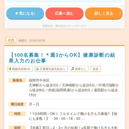
気になる!
応募へ進む
詳しく見る
派遣会社
株式会社スタッフサービス
未読
掲載日
2026/08/09
【100名募集！＊週3からOK】健康診断の結
果入力のお仕事
職種未経験OK
交通費別途支給あり
残業なし
派遣
福岡市中央区
勤務地
天神駅から徒歩3分／天神南駅から徒歩5分／中洲川端駅か
ら徒歩8分／赤坂(福岡県)駅から徒歩8分／薬院駅から徒歩
15分
月～日
曜日頻度
＊1日4時間～OK☆ フルタイムで働ける方も大募集!! 【他
時間
にも多数！】 ・09：00～18：00 …
【急募】即日～2・3ヶ月の短期！※長期で働ける方も大歓
期間