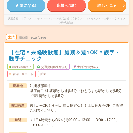
気になる!
応募へ進む
詳しく見る
派遣会社
トランスコスモスパートナーズ株式会社（旧トランスコスモスフィールドマーケティン
グ株式会社）
未読
掲載日
2026/08/03
【在宅＊未経験歓迎】短期＆週1OK＊誤字・
脱字チェック
職種未経験OK
交通費別途支給あり
土日祝日が休み
在宅・リモート
派遣
沖縄県那覇市
勤務地
県庁前(沖縄県)駅から徒歩5分／おもろまち駅から徒歩5分
／壺川駅から徒歩5分
週1日～OK！月～日 曜日指定なし！土日休みもOK! ご希望
曜日頻度
ご相談ください。
＜1日4時間からOK＞(1)09:00～13:00、13:00～17:00、
時間
19:00～00:00、…