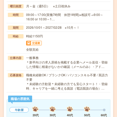
月～金（週5日） ※土日祝休み
曜日頻度
09:00～17:00(実働7時間 休憩1時間)※相談可→9:00～
時間
16:00 or 10:00～1…
2026/10/01～2027/02/28 ※10月～！
期間
時給1150円
時給
交通費
全額支給
一般事務
仕事内容
＊新卒向けの求人原稿を掲載する企業へメール送信・登録
した情報に相違がないかの確認（メールのみ）・アド…
職種未経験OK / ブランクOK / パソコンスキル不要 / 英語力
応募資格
不要
＊未経験の方歓迎＊未経験の方でも安心スタート！・登録
時、キャリアを一緒に考える面談（電話面談の場合）…
職場の雰囲気
年齢層
20代
30代
40代
50代
60代