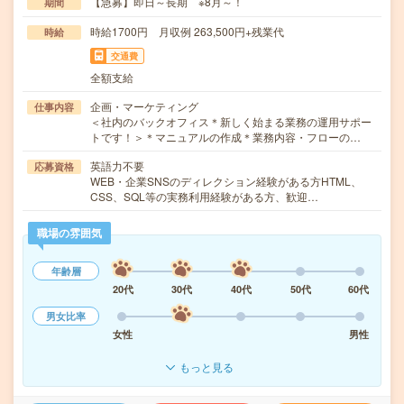
【急募】即日～長期 ※8月～！
期間
時給1700円 月収例 263,500円+残業代
時給
交通費
全額支給
企画・マーケティング
仕事内容
＜社内のバックオフィス＊新しく始まる業務の運用サポー
トです！＞＊マニュアルの作成＊業務内容・フローの…
英語力不要
応募資格
WEB・企業SNSのディレクション経験がある方HTML、
CSS、SQL等の実務利用経験がある方、歓迎…
職場の雰囲気
年齢層
20代
30代
40代
50代
60代
男女比率
女性
男性
もっと見る