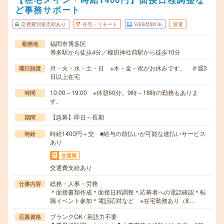
ど事務サポート
交通費別途支給あり
在宅・リモート
WEB登録OK
派遣
福岡市博多区
勤務地
博多駅から徒歩4分／櫛田神社前駅から徒歩10分
月・火・水・土・日 ※木・金・祝がお休みです。 ＃週3
曜日頻度
日以上在宅
10:00～19:00 ※休憩60分。9時～18時の勤務もありま
時間
す。
【急募】即日～長期
期間
時給1400円＋交 ■給与の前払いが可能な速払いサービス
時給
あり
交通費
交通費支給あり
総務・人事・労務
仕事内容
＊面接書類作成＊面接日程調整＊応募者への電話確認＊転
職イベント参加＊電話応対など ※在宅勤務あり（8…
ブランクOK / 英語力不要
応募資格