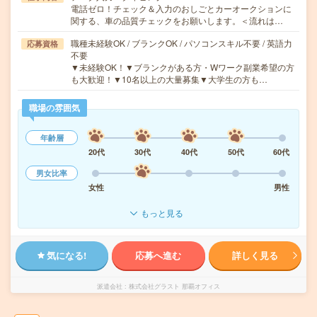
電話ゼロ！チェック＆入力のおしごとカーオークションに
関する、車の品質チェックをお願いします。＜流れは…
職種未経験OK / ブランクOK / パソコンスキル不要 / 英語力
応募資格
不要
▼未経験OK！▼ブランクがある方・Wワーク副業希望の方
も大歓迎！▼10名以上の大量募集▼大学生の方も…
職場の雰囲気
年齢層
20代
30代
40代
50代
60代
男女比率
女性
男性
もっと見る
気になる!
応募へ進む
詳しく見る
派遣会社
株式会社グラスト 那覇オフィス