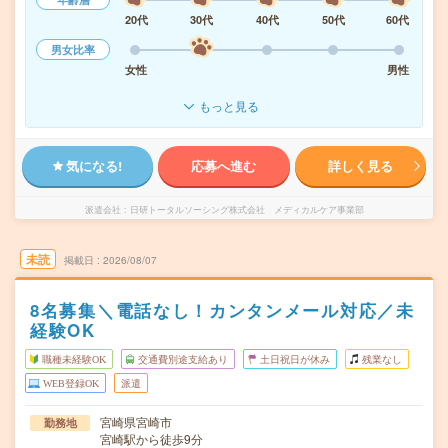
20代
30代
40代
50代
60代
男女比率
女性
男性
もっと見る
気になる!
応募へ進む
詳しく見る
派遣会社
日研トータルソーシング株式会社 メディカルケア事業部
未読
掲載日
2026/08/07
8名募集＼電話なし！カンタンメール対応／未
経験OK
職種未経験OK
交通費別途支給あり
土日祝日が休み
残業なし
WEB登録OK
派遣
宮崎県宮崎市
勤務地
宮崎駅から徒歩9分