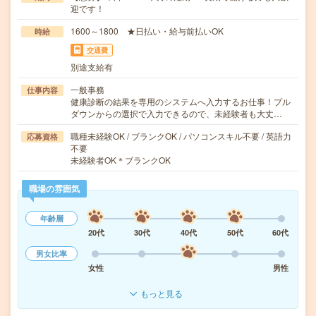
迎です！
1600～1800 ★日払い・給与前払いOK
時給
交通費
別途支給有
一般事務
仕事内容
健康診断の結果を専用のシステムへ入力するお仕事！プル
ダウンからの選択で入力できるので、未経験者も大丈…
職種未経験OK / ブランクOK / パソコンスキル不要 / 英語力
応募資格
不要
未経験者OK＊ブランクOK
職場の雰囲気
年齢層
20代
30代
40代
50代
60代
男女比率
女性
男性
もっと見る