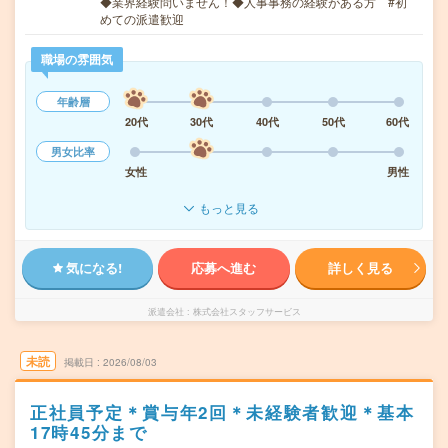
◆業界経験問いません！◆人事事務の経験がある方 #初
めての派遣歓迎
職場の雰囲気
年齢層
20代
30代
40代
50代
60代
男女比率
女性
男性
もっと見る
気になる!
応募へ進む
詳しく見る
派遣会社
株式会社スタッフサービス
未読
掲載日
2026/08/03
正社員予定＊賞与年2回＊未経験者歓迎＊基本
17時45分まで