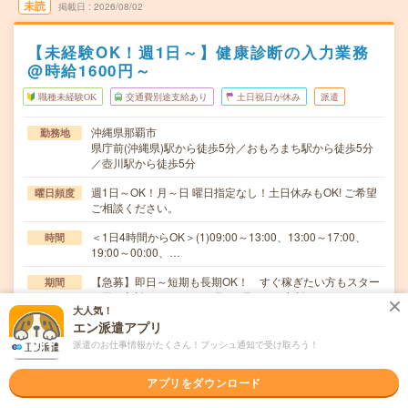
未読
掲載日
2026/08/02
【未経験OK！週1日～】健康診断の入力業務
@時給1600円～
職種未経験OK
交通費別途支給あり
土日祝日が休み
派遣
沖縄県那覇市
勤務地
県庁前(沖縄県)駅から徒歩5分／おもろまち駅から徒歩5分
／壺川駅から徒歩5分
週1日～OK！月～日 曜日指定なし！土日休みもOK! ご希望
曜日頻度
ご相談ください。
＜1日4時間からOK＞(1)09:00～13:00、13:00～17:00、
時間
19:00～00:00、…
【急募】即日～短期も長期OK！ すぐ稼ぎたい方もスター
期間
ト日ご相談ください！※8月～9月～など相談OK
大人気！
エン派遣アプリ
時給1600円～1800円 ■週払いOK！
時給
派遣のお仕事情報がたくさん！プッシュ通知で受け取ろう！
交通費
交通費支給有（規定内）
アプリをダウンロード
データ入力・タイピング
仕事内容