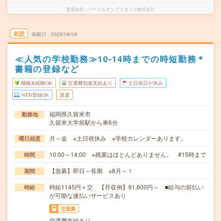
派遣会社
パーソルテンプスタッフ株式会社
未読
掲載日
2026/08/06
≪人気の学校勤務≫10-14時までの時短勤務＊
書籍の登録など
職種未経験OK
交通費別途支給あり
土日祝日が休み
WEB登録OK
派遣
福岡県久留米市
勤務地
久留米大学前駅から車6分
月～金 ※土日祝休み ※学校カレンダーあります。
曜日頻度
10:00～14:00 ※残業はほとんどありません。 #15時まで
時間
【急募】即日～長期 ※8月～！
期間
時給1145円＋交 【月収例】91,600円～ ■給与の前払い
時給
が可能な速払いサービスあり
交通費
交通費支給あり