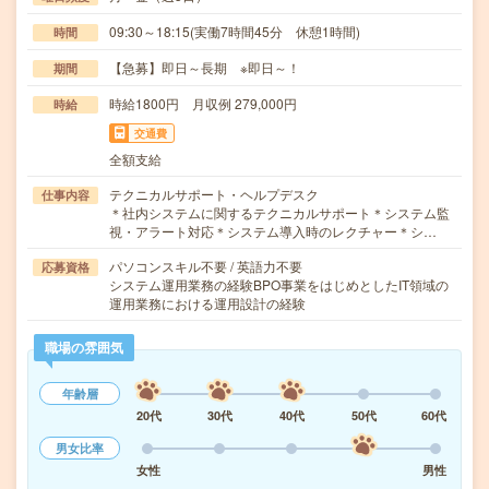
09:30～18:15(実働7時間45分 休憩1時間)
時間
【急募】即日～長期 ※即日～！
期間
時給1800円 月収例 279,000円
時給
交通費
全額支給
テクニカルサポート・ヘルプデスク
仕事内容
＊社内システムに関するテクニカルサポート＊システム監
視・アラート対応＊システム導入時のレクチャー＊シ…
パソコンスキル不要 / 英語力不要
応募資格
システム運用業務の経験BPO事業をはじめとしたIT領域の
運用業務における運用設計の経験
職場の雰囲気
年齢層
20代
30代
40代
50代
60代
男女比率
女性
男性