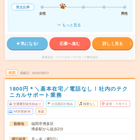
男女比率
女性
男性
もっと見る
気になる!
応募へ進む
詳しく見る
派遣会社
パーソルテンプスタッフ株式会社
未読
掲載日
2026/08/07
1800円＊＼基本在宅／電話なし！社内のテク
ニカルサポート業務
交通費別途支給あり
土日祝日が休み
残業なし
在宅・リモート
WEB登録OK
派遣
福岡市博多区
勤務地
博多駅から徒歩2分
月～金（週5日）
曜日頻度