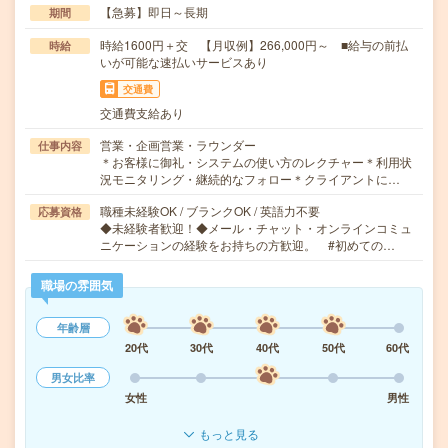
【急募】即日～長期
期間
時給1600円＋交 【月収例】266,000円～ ■給与の前払
時給
いが可能な速払いサービスあり
交通費
交通費支給あり
営業・企画営業・ラウンダー
仕事内容
＊お客様に御礼・システムの使い方のレクチャー＊利用状
況モニタリング・継続的なフォロー＊クライアントに…
職種未経験OK / ブランクOK / 英語力不要
応募資格
◆未経験者歓迎！◆メール・チャット・オンラインコミュ
ニケーションの経験をお持ちの方歓迎。 #初めての…
職場の雰囲気
年齢層
20代
30代
40代
50代
60代
男女比率
女性
男性
もっと見る