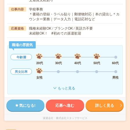
学校事務
仕事内容
＊書籍の登録・ラベル貼り｜郵便物対応｜本の貸出し＊カ
ウンター業務｜データ入力｜電話応対など
職種未経験OK / ブランクOK / 英語力不要
応募資格
未経験OK！ #初めての派遣歓迎
職場の雰囲気
年齢層
20代
30代
40代
50代
60代
男女比率
女性
男性
もっと見る
気になる!
応募へ進む
詳しく見る
派遣会社
株式会社スタッフサービス