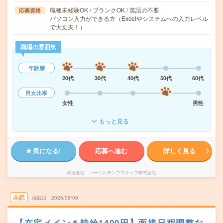
職種未経験OK / ブランクOK / 英語力不要
応募資格
パソコン入力ができる方（Excelやシステムへの入力レベル
で大丈夫！）
職場の雰囲気
年齢層
20代
30代
40代
50代
60代
男女比率
女性
男性
もっと見る
気になる!
応募へ進む
詳しく見る
派遣会社
パーソルテンプスタッフ株式会社
未読
掲載日
2026/08/09
【在宅メイン＊時給1400円】面接日程調整な