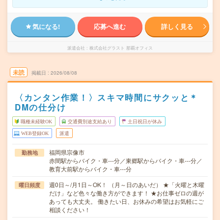
気になる!
応募へ進む
詳しく見る
派遣会社
株式会社グラスト 那覇オフィス
未読
掲載日
2026/08/08
〈カンタン作業！〉スキマ時間にサクッと＊
DMの仕分け
職種未経験OK
交通費別途支給あり
土日祝日が休み
WEB登録OK
派遣
福岡県宗像市
勤務地
赤間駅からバイク・車---分／東郷駅からバイク・車---分／
教育大前駅からバイク・車---分
週0日～/月1日～OK！ （月～日のあいだ） ★「火曜と木曜
曜日頻度
だけ」など色々な働き方ができます！ ★お仕事ゼロの週が
あっても大丈夫。 働きたい日、お休みの希望はお気軽にご
相談ください！