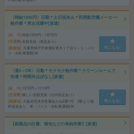
〈時給1500円〉日勤＊土日祝休み＊民間航空機メーカー/
軽作業＊男女活躍中[派遣]
給 与
時給1500円～1875円
交通費
全額支給（規定あり）
気になる!
勤務地
兵庫県神戸市東灘区青木１丁目１－１：バイ
ク・自転車通勤OK
〈週3～OK〉日勤＊モクモク軽作業＊クリーンルームで
快適＊時間外ほぼなし[派遣]
給 与
1370円～1713円
交通費
嬉しい全額支給（社内規定あり）
気になる!
勤務地
大阪府茨木市彩都あかね3番1号 3駅より無
料送迎あり 車・バイク・自転車通勤OK
【紙製品の計量、梱包などの単純作業】[派遣]