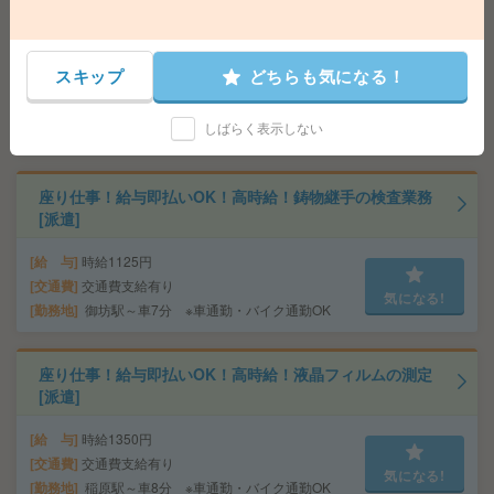
給与即払いOK！日勤のお仕事！包装・梱包[派遣]
スキップ
どちらも気になる！
給 与
時給1100円
交通費
交通費支給有り
気になる!
しばらく表示しない
勤務地
西御坊駅～車12分 ※車通勤OK
座り仕事！給与即払いOK！高時給！鋳物継手の検査業務
[派遣]
給 与
時給1125円
交通費
交通費支給有り
気になる!
勤務地
御坊駅～車7分 ※車通勤・バイク通勤OK
座り仕事！給与即払いOK！高時給！液晶フィルムの測定
[派遣]
給 与
時給1350円
交通費
交通費支給有り
気になる!
勤務地
稲原駅～車8分 ※車通勤・バイク通勤OK