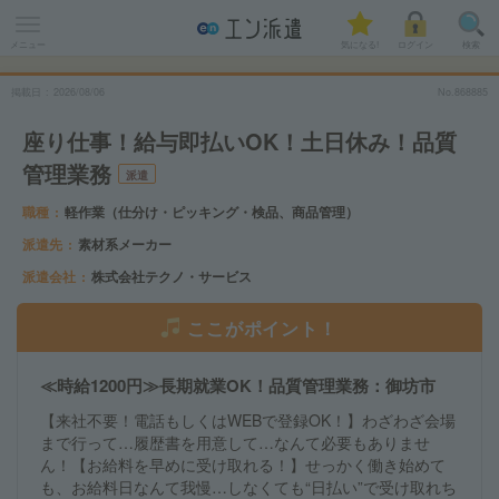
メニュー
気になる!
ログイン
検索
掲載日
2026
/
08
/
06
No.868885
座り仕事！給与即払いOK！土日休み！品質
管理業務
派遣
職種
軽作業（仕分け・ピッキング・検品、商品管理）
派遣先
素材系メーカー
派遣会社
株式会社テクノ・サービス
ここがポイント！
≪時給1200円≫長期就業OK！品質管理業務：御坊市
【来社不要！電話もしくはWEBで登録OK！】わざわざ会場
まで行って…履歴書を用意して…なんて必要もありませ
ん！【お給料を早めに受け取れる！】せっかく働き始めて
も、お給料日なんて我慢…しなくても“日払い”で受け取れち