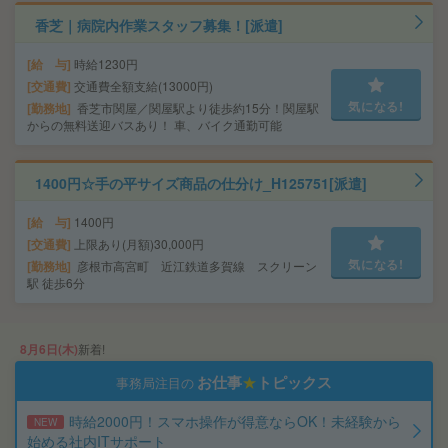
香芝｜病院内作業スタッフ募集！[派遣]
給 与
時給1230円
交通費
交通費全額支給(13000円)
気になる!
勤務地
香芝市関屋／関屋駅より徒歩約15分！関屋駅
からの無料送迎バスあり！ 車、バイク通勤可能
1400円☆手の平サイズ商品の仕分け_H125751[派遣]
給 与
1400円
交通費
上限あり(月額)30,000円
気になる!
勤務地
彦根市高宮町 近江鉄道多賀線 スクリーン
駅 徒歩6分
8月6日(木)
新着!
お仕事
★
トピックス
事務局注目の
時給2000円！スマホ操作が得意ならOK！未経験から
NEW
始める社内ITサポート