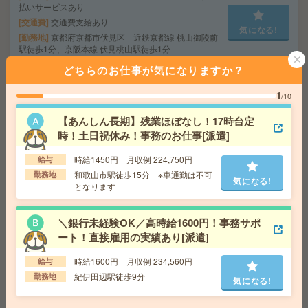
払いサービスあり
交通費
交通費支給あり
気になる!
勤務地
京都府京都市伏見区 近鉄京都線 桃山御陵前
駅徒歩1分、京阪本線 伏見桃山駅徒歩1分
どちらのお仕事が気になりますか？
〈カンタン作業！〉スキマ時間にサクッと＊コスメの仕
1
/10
分け[派遣]
【あんしん長期】残業ほぼなし！17時台定
給 与
時給1,200円～1,625円
時！土日祝休み！事務のお仕事[派遣]
交通費
■ 交通費規定内支給 ※派遣先による
気になる!
勤務地
【和歌山市】和歌山駅・和歌山市駅・和歌山
時給1450円 月収例 224,750円
給与
大学前駅・和歌山港駅・岡崎前駅など勤務地多数！
和歌山市駅徒歩15分 ※車通勤は不可
勤務地
気になる!
となります
〈カンタン作業！〉スキマ時間にサクッと＊チラシの仕
＼銀行未経験OK／高時給1600円！事務サポ
分け[派遣]
ート！直接雇用の実績あり[派遣]
給 与
時給1,200円～1,625円
時給1600円 月収例 234,560円
給与
交通費
■ 交通費規定内支給 ※派遣先による
紀伊田辺駅徒歩9分
勤務地
気になる!
気になる!
勤務地
【和歌山市】和歌山駅・和歌山市駅・和歌山
大学前駅・和歌山港駅・岡崎前駅など勤務地多数！