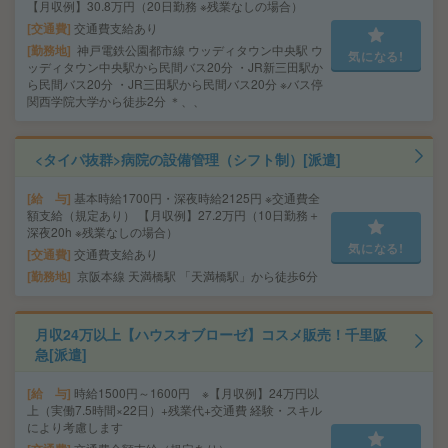
【月収例】30.8万円（20日勤務 ※残業なしの場合）
交通費
交通費支給あり
勤務地
神戸電鉄公園都市線 ウッディタウン中央駅 ウ
気になる!
ッディタウン中央駅から民間バス20分 ・JR新三田駅か
ら民間バス20分 ・JR三田駅から民間バス20分 ※バス停
関西学院大学から徒歩2分 ＊、、
<タイパ抜群>病院の設備管理（シフト制）[派遣]
給 与
基本時給1700円・深夜時給2125円 ※交通費全
額支給（規定あり） 【月収例】27.2万円（10日勤務＋
深夜20h ※残業なしの場合）
気になる!
交通費
交通費支給あり
勤務地
京阪本線 天満橋駅 「天満橋駅」から徒歩6分
月収24万以上【ハウスオブローゼ】コスメ販売！千里阪
急[派遣]
給 与
時給1500円～1600円 ※【月収例】24万円以
上（実働7.5時間×22日）+残業代+交通費 経験・スキル
により考慮します