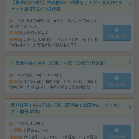
【高時給1730円】未経験OK＊残業なし！データ入力やチ
ャット返信対応など[派遣]
給 与
時給1730円＋交 ■給与の前払いが可能な速
払いサービスあり
交通費
交通費支給あり
気になる!
勤務地
大阪府大阪市北区 大阪メトロ四つ橋線 西梅
田駅徒歩4分、大阪環状線 大阪駅徒歩7分
＼来社不要／単発1日OK＊お菓子の仕分け[派遣]
給 与
時給1,200円～1,625円
勤務地
【和歌山市】和歌山駅・和歌山市駅・和歌山
気になる!
大学前駅・和歌山港駅・岡崎前駅など勤務地多数！
座り仕事！給与即払いOK！高時給！土日休み！ピッキン
グ・梱包[派遣]
給 与
時給1350円
交通費
交通費支給有り
気になる!
勤務地
六十谷駅～徒歩24分 ※車通勤・バイク通勤O