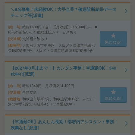
＼8名募集／未経験OK！大手企業＊健康診断結果データ
チェック等[派遣]
給 与
時給1600円＋交 【月収例】316,000円～ ■
給与の前払いが可能な速払いサービスあり
交通費
交通費支給あり
気になる!
勤務地
大阪府大阪市中央区 大阪メトロ御堂筋線 心
斎橋駅徒歩7分、大阪メトロ御堂筋線 本町駅徒歩7分
【2027年3月末まで！】カンタン事務！車通勤OK！340
代中心[派遣]
給 与
時給1340円 月収例 214,400円
交通費
全額支給
気になる!
勤務地
和歌山市駅車7分、和歌山駅車12分 ※バス：
河北中学前駅から徒歩4分！ / 車通勤OK！
【車通勤OK】あんしん長期！部署内アシスタント事務！
残業なし[派遣]