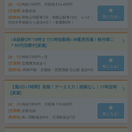
給 与
時給1340円 月収例 214,400円
交通費
全額支給
気になる!
勤務地
和歌山市駅車7分、和歌山駅車12分 ※バス：
河北中学前駅から徒歩4分！ / 車通勤OK！
<未経験OK*16時までの時短勤務>冷暖房完備！軽作業〇
＊50代活躍中[派遣]
給 与
時給1300円＋交
交通費
交通費支給あり
気になる!
勤務地
JR神戸線・京都線・琵琶湖線 石山駅 徒歩4分
【週3日×7時間】長期！データ入力！残業なし！17時定時
[派遣]
給 与
時給1350円 月収例 113,400円
交通費
全額支給
気になる!
勤務地
島ノ関駅徒歩6分、大津駅徒歩7分