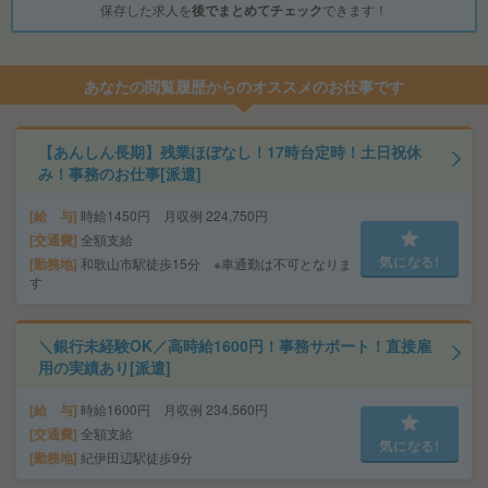
保存した求人を
後でまとめてチェック
できます！
あなたの閲覧履歴からのオススメのお仕事です
【あんしん長期】残業ほぼなし！17時台定時！土日祝休
み！事務のお仕事[派遣]
給 与
時給1450円 月収例 224,750円
交通費
全額支給
気になる!
勤務地
和歌山市駅徒歩15分 ※車通勤は不可となりま
す
＼銀行未経験OK／高時給1600円！事務サポート！直接雇
用の実績あり[派遣]
給 与
時給1600円 月収例 234,560円
交通費
全額支給
気になる!
勤務地
紀伊田辺駅徒歩9分