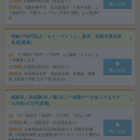
交通費
交通費全額支給（規定あり）
気になる!
勤務地
大阪府豊中市 北大阪急行「千里中央駅」よ
り徒歩2分、大阪モノレール「千里中央駅」より徒歩5
分
時給1700円以上「ルイ・ヴィトン」販売 近鉄百貨店奈
良店[派遣]
給 与
時給1700円～1750円 ※ご経験・スキルによ
り考慮致します
交通費
交通費全額支給（規定あり）
気になる!
勤務地
奈良県奈良市 近鉄奈良線・京都線・橿原
線 大和西大寺駅 北口下車 徒歩3分
姫路市／未経験OK／週1日ノー残業デーがあってもモデ
ル月収34万円[派遣]
給 与
【時給】1,900円 ～2,375円 ・日払いOK
交通費
嬉しい全額支給（支給規定あり）
勤務地
兵庫県姫路市花田町勅旨９０ 字橋爪90番
気になる!
地 ／JR姫路東駅 徒歩通勤OK マイカー・バイク通勤O
K 無料駐車場あり