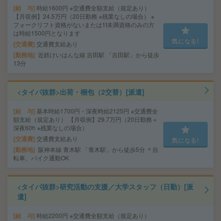
給 与
時給1600円 ※交通費全額支給（規定あり）
【月収例】24.5万円（20日勤務 ※残業なしの場合） ※
フォークリフト資格がないまたは1t未満資格のみの方
は時給1500円となります
気になる!
交通費
交通費支給あり
勤務地
近鉄けいはんな線 吉田駅 「吉田駅」から徒歩
13分
<タイパ抜群>出荷・梱包（2交替）[派遣]
給 与
基本時給1700円・深夜時給2125円 ※交通費全
額支給（規定あり） 【月収例】29.7万円（20日勤務＋
深夜60h ※残業なしの場合）
交通費
交通費支給あり
気になる!
勤務地
阪神本線 青木駅 「青木駅」から徒歩5分 ＊自
転車、バイク通勤OK
<タイパ抜群>研究活動の支援／大学スタッフ（日勤）[派
遣]
給 与
時給2200円 ※交通費全額支給（規定あり）