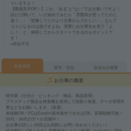
ゃいますよ！
【職場見学OK！】これ、“ある”と“ない”では大違いですよ！
話だけ聞いて、いざ始めてみたら「雰囲気が思ってたのと
違う…」「想像してたのより仕事がムズかしい…」なんて
コトになるのは損ですよね。実際にお仕事先を見て「よ
し！」と、納得してからスタートできるのもポイントで
す！
※学生不可
募集情報
選考・登録
派遣会社概要
お仕事の概要
軽作業（仕分け・ピッキング・検品、商品管理）
プラスチック製品を検査機を使用して抜取り検査、データ管理作
業などをお願いします。(派遣)
未経験OK！PCはExcelの基本操作できればOK。長期勤務可能！
20代・30代の方々が活躍中！
お仕事の詳しい内容はお気軽にお問い合わせください！
給与即払いOK！ただし就業状況によりご利用いただけない場合