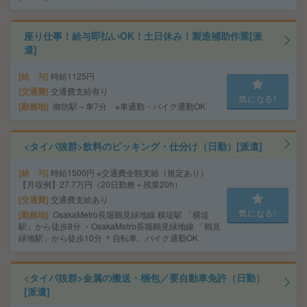
座り仕事！給与即払いOK！土日休み！製造補助作業[派
遣]
給 与
時給1125円
交通費
交通費支給有り
気になる!
勤務地
御坊駅～車7分 ※車通勤・バイク通勤OK
<タイパ抜群>飲料のピッキング・仕分け（日勤）[派遣]
給 与
時給1500円 ※交通費全額支給（規定あり）
【月収例】27.7万円（20日勤務＋残業20h）
交通費
交通費支給あり
気になる!
勤務地
OsakaMetro長堀鶴見緑地線 横堤駅 「横堤
駅」から徒歩8分 ・OsakaMetro長堀鶴見緑地線 「鶴見
緑地駅」から徒歩10分 ＊自転車、バイク通勤OK
<タイパ抜群>金属の搬送・梱包／要自動車免許（日勤）
[派遣]