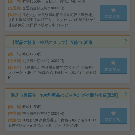
給 与
時給1250円 日払い・週払い対応可能
交通費
交通費全額支給(13000円)
勤務地
勤務地／奈良県磯城郡田原本町宮古勤務地／
気になる!
奈良県磯城郡田原本町宮古 、アクセス／(1)黒田駅から
徒歩約8分 (2)田原本駅から車で約7分
【製品の検査・検品スタッフ】五條市[派遣]
給 与
時給1250円
交通費
交通費全額支給(13000円)
勤務地
【勤務地】奈良県五條市 (アクセス)五條テク
気になる!
ノパーク ・JR北宇智駅から徒歩15分 ※車バイク通勤O
K
香芝市良福寺｜100均商品のピッキングや梱包作業[派遣]
給 与
時給1150円
交通費
交通費全額支給(13000円)
気になる!
勤務地
■勤務地■ 奈良県香芝市良福寺■アクセス■ JR
五位堂駅から徒歩15分 ※車、バイク通勤OK