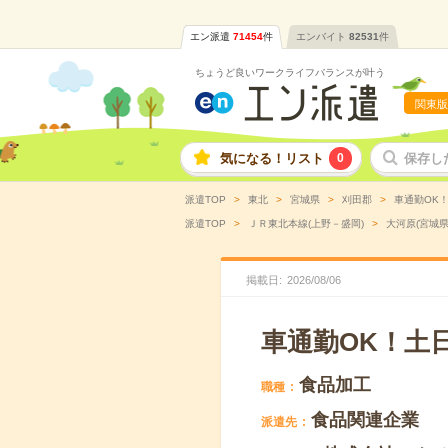
エン派遣
71454
件
エンバイト
82531
件
ちょうど良いワークライフバランスが叶う
関東版
気になる！リスト
0
保存し
派遣TOP
東北
宮城県
刈田郡
車通勤OK！
派遣TOP
ＪＲ東北本線(上野－盛岡)
大河原(宮城県
掲載日
2026
/
08
/
06
車通勤OK！土
食品加工
職種
食品関連企業
派遣先