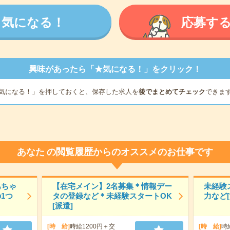
気になる！
応募す
興味があったら「★気になる！」をクリック！
気になる！」を押しておくと、保存した求人を
後でまとめてチェック
できま
あなた
の閲覧履歴からのオススメのお仕事です
あちゃ
【在宅メイン】2名募集＊情報デー
未経験
1つ
タの登録など＊未経験スタートOK
力など[
[派遣]
[時 給]
時給1200円＋交
[時 給]
時