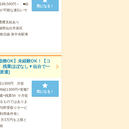
88,500円～ ■給
気になる！
が可能な速払いサ
通費支給あり
城県仙台市泉区
南北線 泉中央駅車
勤務OK】未経験OK！【コ
】残業ほぼなし▼仙台で一
派遣]
給1300円 月収
 時給1300円×実働7
気になる！
4週+残業5h ※月収
るものではありま
与即受取りサービ
利用条件有）
ヶ月3万円を上限と
給