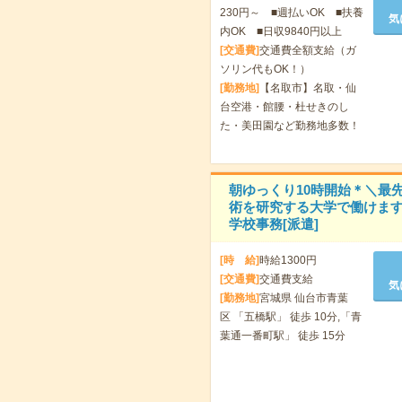
230円～ ■週払いOK ■扶養
気
内OK ■日収9840円以上
[交通費]
交通費全額支給（ガ
ソリン代もOK！）
[勤務地]
【名取市】名取・仙
台空港・館腰・杜せきのし
た・美田園など勤務地多数！
朝ゆっくり10時開始＊＼最
術を研究する大学で働けま
学校事務[派遣]
[時 給]
時給1300円
[交通費]
交通費支給
気
[勤務地]
宮城県 仙台市青葉
区 「五橋駅」 徒歩 10分,「青
葉通一番町駅」 徒歩 15分