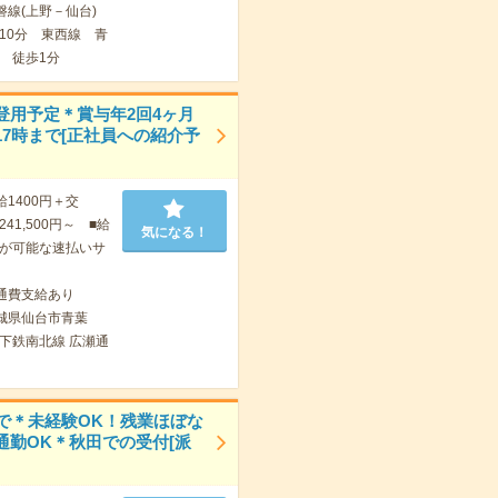
磐線(上野－仙台)
10分 東西線 青
 徒歩1分
登用予定＊賞与年2回4ヶ月
17時まで[正社員への紹介予
給1400円＋交
41,500円～ ■給
気になる！
が可能な速払いサ
通費支給あり
城県仙台市青葉
下鉄南北線 広瀬通
まで＊未経験OK！残業ほぼな
通勤OK＊秋田での受付[派