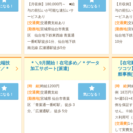
【月収例】180,000円～ ■給
【月収例】1
になる！
気になる！
与の前払いが可能な速払いサ
与の前払い
ービスあり
ービスあり
[交通費]
交通費支給あり
[交通費]
交
[勤務地]
宮城県仙台市青葉
[勤務地]
宮
区 仙台地下鉄東西線 青葉通
仙台地下鉄
一番町駅徒歩1分、仙台地下鉄
10分
南北線 広瀬通駅徒歩5分
先端技
＊＼9月開始！在宅多め／＊データ
【在宅
す／＊
加工サポート[派遣]
ツコツ
般事務[
[時 給]
時給1200円
[時 給]
時
[交通費]
交通費支給
例 18万円
になる！
気になる！
[勤務地]
宮城県 仙台市青葉
h×週5日×
区 「青葉通一番町駅」 徒歩 3
例を保証す
分,「広瀬通駅」 徒歩 5分
せん。※給
ス利用可（
[交通費]
1
して実費支