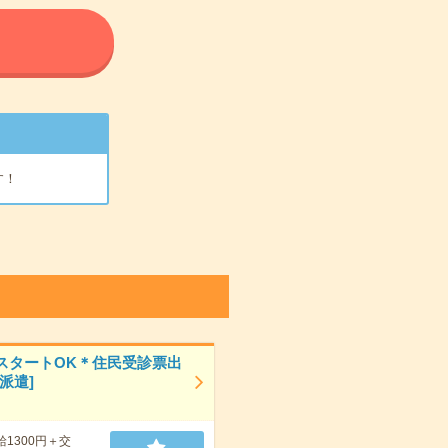
る
す！
スタートOK＊住民受診票出
派遣]
給1300円＋交