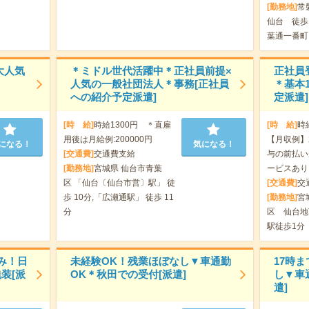
[勤務地]
常
仙台 徒歩
葉通一番町
大人気
＊ミドル世代活躍中＊正社員前提×
正社員
人気の一般社団法人＊事務[正社員
＊基本
への紹介予定派遣]
定派遣]
[時 給]
時給1300円 ＊直雇
[時 給]
時
用後は月給例:200000円
【月収例】2
になる！
気になる！
[交通費]
交通費支給
与の前払い
[勤務地]
宮城県 仙台市青葉
ービスあり
区 「仙台〔仙台市営〕駅」 徒
[交通費]
交
歩 10分,「広瀬通駅」 徒歩 11
[勤務地]
宮
分
区 仙台地
駅徒歩1分
み！日
未経験OK！残業ほぼなし▼車通勤
17時
装[派
OK＊秋田での受付[派遣]
し▼車
遣]