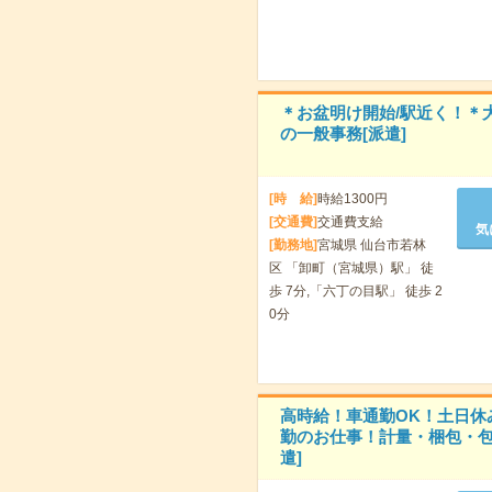
＊お盆明け開始/駅近く！＊
の一般事務[派遣]
[時 給]
時給1300円
[交通費]
交通費支給
気
[勤務地]
宮城県 仙台市若林
区 「卸町（宮城県）駅」 徒
歩 7分,「六丁の目駅」 徒歩 2
0分
高時給！車通勤OK！土日休
勤のお仕事！計量・梱包・包
遣]