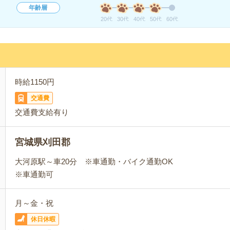
年齢層
20代
30代
40代
50代
60代
時給1150円
交通費
交通費支給有り
宮城県刈田郡
大河原駅～車20分 ※車通勤・バイク通勤OK
※車通勤可
月～金・祝
休日休暇