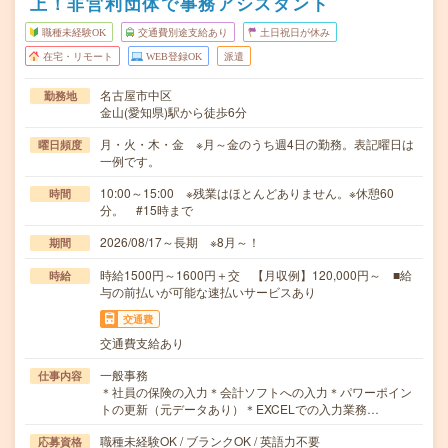
上！非営利団体で事務アシスタント
職種未経験OK
交通費別途支給あり
土日祝日が休み
在宅・リモート
WEB登録OK
派遣
名古屋市中区
勤務地
金山(愛知県)駅から徒歩6分
月・火・木・金 ※月～金のうち週4日の勤務。表記曜日は
曜日頻度
一例です。
10:00～15:00 ※残業はほとんどありません。※休憩60
時間
分。 #15時まで
2026/08/17～長期 ※8月～！
期間
時給1500円～1600円＋交 【月収例】120,000円～ ■給
時給
与の前払いが可能な速払いサービスあり
交通費
交通費支給あり
一般事務
仕事内容
＊社員の保険の入力＊会計ソフトへの入力＊パワーポイン
トの更新（元データあり）＊EXCELでの入力業務…
職種未経験OK / ブランクOK / 英語力不要
応募資格