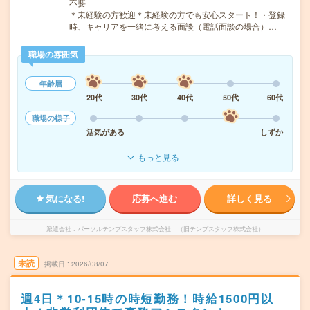
不要
＊未経験の方歓迎＊未経験の方でも安心スタート！・登録
時、キャリアを一緒に考える面談（電話面談の場合）…
職場の雰囲気
年齢層
20代
30代
40代
50代
60代
職場の様子
活気がある
しずか
もっと見る
気になる!
応募へ進む
詳しく見る
派遣会社
パーソルテンプスタッフ株式会社 （旧テンプスタッフ株式会社）
未読
掲載日
2026/08/07
週4日＊10-15時の時短勤務！時給1500円以