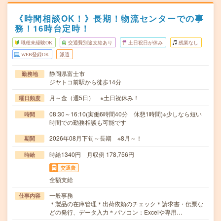
《時間相談OK！》長期！物流センターでの事
務！16時台定時！
職種未経験OK
交通費別途支給あり
土日祝日が休み
残業なし
WEB登録OK
派遣
静岡県富士市
勤務地
ジヤトコ前駅から徒歩14分
月～金（週5日） ※土日祝休み！
曜日頻度
08:30～16:10(実働6時間40分 休憩1時間)※少しなら短い
時間
時間での勤務相談も可能です
2026年08月下旬～長期 ※8月～！
期間
時給1340円 月収例 178,756円
時給
交通費
全額支給
一般事務
仕事内容
＊製品の在庫管理＊出荷依頼のチェック＊請求書・伝票な
どの発行、データ入力＊パソコン：Excelや専用…