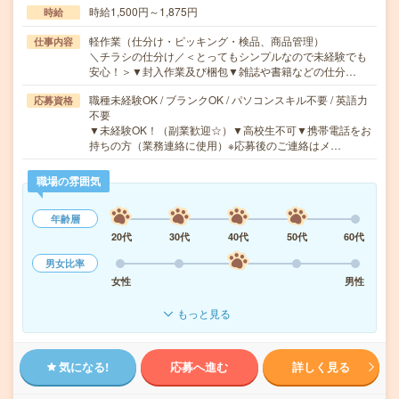
時給1,500円～1,875円
時給
軽作業（仕分け・ピッキング・検品、商品管理）
仕事内容
＼チラシの仕分け／＜とってもシンプルなので未経験でも
安心！＞▼封入作業及び梱包▼雑誌や書籍などの仕分…
職種未経験OK / ブランクOK / パソコンスキル不要 / 英語力
応募資格
不要
▼未経験OK！（副業歓迎☆）▼高校生不可▼携帯電話をお
持ちの方（業務連絡に使用）※応募後のご連絡はメ…
職場の雰囲気
年齢層
20代
30代
40代
50代
60代
男女比率
女性
男性
もっと見る
気になる!
応募へ進む
詳しく見る