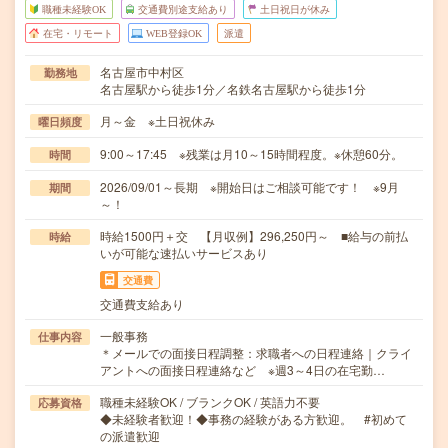
職種未経験OK
交通費別途支給あり
土日祝日が休み
在宅・リモート
WEB登録OK
派遣
名古屋市中村区
勤務地
名古屋駅から徒歩1分／名鉄名古屋駅から徒歩1分
月～金 ※土日祝休み
曜日頻度
9:00～17:45 ※残業は月10～15時間程度。※休憩60分。
時間
2026/09/01～長期 ※開始日はご相談可能です！ ※9月
期間
～！
時給1500円＋交 【月収例】296,250円～ ■給与の前払
時給
いが可能な速払いサービスあり
交通費
交通費支給あり
一般事務
仕事内容
＊メールでの面接日程調整：求職者への日程連絡｜クライ
アントへの面接日程連絡など ※週3～4日の在宅勤…
職種未経験OK / ブランクOK / 英語力不要
応募資格
◆未経験者歓迎！◆事務の経験がある方歓迎。 #初めて
の派遣歓迎