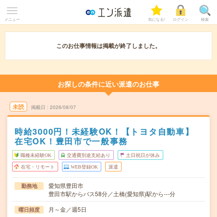
メニュー
気になる!
ログイン
検索
このお仕事情報は掲載が終了しました。
お探しの条件に近い派遣のお仕事
未読
掲載日
2026/08/07
時給3000円！未経験OK！【トヨタ自動車】
在宅OK！豊田市で一般事務
職種未経験OK
交通費別途支給あり
土日祝日が休み
在宅・リモート
WEB登録OK
派遣
愛知県豊田市
勤務地
豊田市駅からバス58分／土橋(愛知県)駅から---分
月～金／週5日
曜日頻度