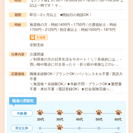
時間
記は一例です！そ…
即日～2ヶ月以上 ■開始日の相談OK！
期間
無資格の方：時給1400円～1750円 / 介護福祉士：時給
時給
1700円～2125円 / 初任者以上：時給1500円～1875円
交通費
全額支給
介護関連
仕事内容
／利用者の方の日常生活をサポート！＼▽具体的には…・
買い物や散歩に付き添ったり・折り紙や体操などのレ…
職種未経験OK / ブランクOK / パソコンスキル不要 / 英語力
応募資格
不要
＼無資格＊未経験OK／★年齢不問・ブランクOK★履歴書
不要・来社不要（電話登録OK）★社会保険完備＼…
職場の雰囲気
年齢層
20代
30代
40代
50代
60代
男女比率