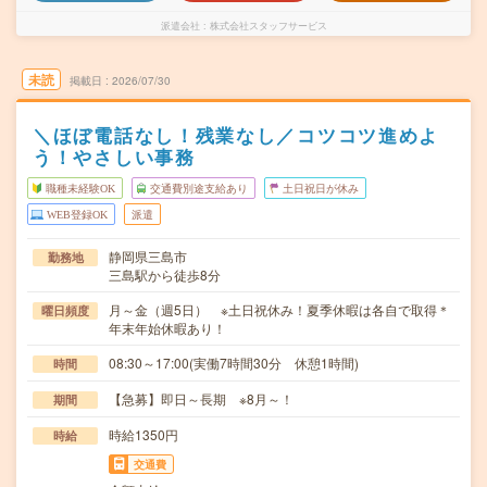
派遣会社
株式会社スタッフサービス
未読
掲載日
2026/07/30
＼ほぼ電話なし！残業なし／コツコツ進めよ
う！やさしい事務
職種未経験OK
交通費別途支給あり
土日祝日が休み
WEB登録OK
派遣
静岡県三島市
勤務地
三島駅から徒歩8分
月～金（週5日） ※土日祝休み！夏季休暇は各自で取得＊
曜日頻度
年末年始休暇あり！
08:30～17:00(実働7時間30分 休憩1時間)
時間
【急募】即日～長期 ※8月～！
期間
時給1350円
時給
交通費