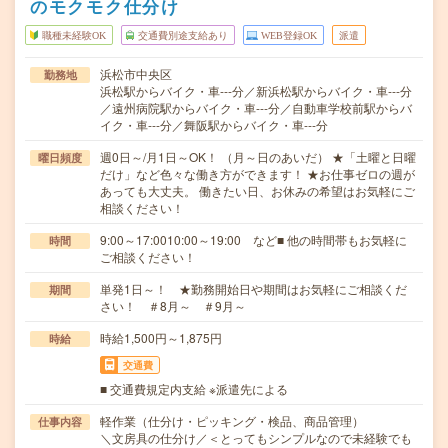
のモクモク仕分け
職種未経験OK
交通費別途支給あり
WEB登録OK
派遣
浜松市中央区
勤務地
浜松駅からバイク・車---分／新浜松駅からバイク・車---分
／遠州病院駅からバイク・車---分／自動車学校前駅からバ
イク・車---分／舞阪駅からバイク・車---分
週0日～/月1日～OK！ （月～日のあいだ） ★「土曜と日曜
曜日頻度
だけ」など色々な働き方ができます！ ★お仕事ゼロの週が
あっても大丈夫。 働きたい日、お休みの希望はお気軽にご
相談ください！
9:00～17:0010:00～19:00 など■ 他の時間帯もお気軽に
時間
ご相談ください！
単発1日～！ ★勤務開始日や期間はお気軽にご相談くだ
期間
さい！ ＃8月～ ＃9月～
時給1,500円～1,875円
時給
交通費
■ 交通費規定内支給 ※派遣先による
軽作業（仕分け・ピッキング・検品、商品管理）
仕事内容
＼文房具の仕分け／＜とってもシンプルなので未経験でも