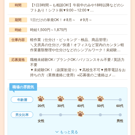
【1日3時間～も相談OK!】午前中のみや18時以降などのシ
時間
フトあり！シフト例▼9:00～12:00▼…
1日だけの単発OK！＃8月～ ＃9月～
期間
時給1,500円～1,875円
時給
軽作業（仕分け・ピッキング・検品、商品管理）
仕事内容
＼文房具の仕分け／快適！オフィスなど室内のカンタン軽
作業書類整理や仕分けなどのシンプルワーク！未経験…
職種未経験OK / ブランクOK / パソコンスキル不要 / 英語力
応募資格
不要
▼未経験OK！（副業歓迎☆）▼高校生不可▼携帯電話をお
持ちの方（業務連絡に使用）※応募後のご連絡はメ…
職場の雰囲気
年齢層
20代
30代
40代
50代
60代
男女比率
女性
男性
もっと見る