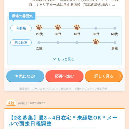
時、キャリアを一緒に考える面談（電話面談の場合）…
職場の雰囲気
年齢層
20代
30代
40代
50代
60代
男女比率
女性
男性
もっと見る
気になる!
応募へ進む
詳しく見る
派遣会社
パーソルテンプスタッフ株式会社 （旧テンプスタッフ株式会社）
未読
掲載日
2026/08/07
【2名募集】週3～4日在宅＊未経験OK＊メー
ルで面接日程調整