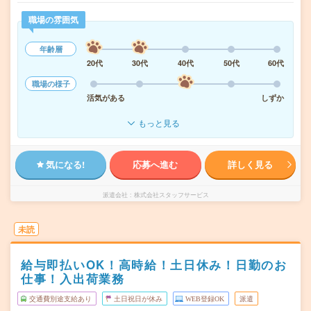
職場の雰囲気
年齢層
20代
30代
40代
50代
60代
職場の様子
活気がある
しずか
もっと見る
気になる!
応募へ進む
詳しく見る
派遣会社
株式会社スタッフサービス
未読
給与即払いOK！高時給！土日休み！日勤のお
仕事！入出荷業務
交通費別途支給あり
土日祝日が休み
WEB登録OK
派遣