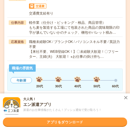
交通費
交通費支給有り
軽作業（仕分け・ピッキング・検品、商品管理）
仕事内容
もち麦を製造する工場にて包装された商品の賞味期限の印
字が滲んでいないかのチェック、梱包やパレット積み…
職種未経験OK / ブランクOK / パソコンスキル不要 / 英語力
応募資格
不要
【来社不要、WEB登録OK！】〇未経験大歓迎！〇フリー
ター、主婦(夫) 大歓迎！ ※お仕事の掛け持ち…
職場の雰囲気
年齢層
20代
30代
40代
50代
60代
大人気！
気になる!
応募へ進む
詳しく見る
エン派遣アプリ
派遣のお仕事情報がたくさん！プッシュ通知で受け取ろう！
派遣会社
株式会社テクノ・サービス
アプリをダウンロード
未読