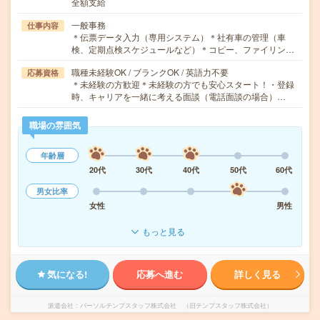
全額支給
一般事務
仕事内容
＊伝票データ入力（専用システム）＊社有車の管理（車
検、定期点検スケジュールなど）＊コピー、ファイリン…
職種未経験OK / ブランクOK / 英語力不要
応募資格
＊未経験の方歓迎＊未経験の方でも安心スタート！・登録
時、キャリアを一緒に考える面談（電話面談の場合）…
職場の雰囲気
年齢層
20代
30代
40代
50代
60代
男女比率
女性
男性
もっと見る
気になる!
応募へ進む
詳しく見る
派遣会社
パーソルテンプスタッフ株式会社 （旧テンプスタッフ株式会社）