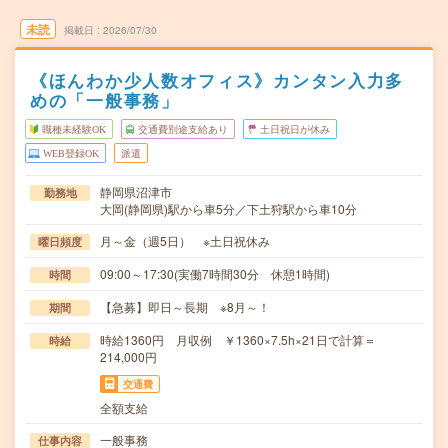
未読
掲載日
2026/07/30
《ほんわか少人数オフィス》カンタン入力多
めの「一般事務」
職種未経験OK
交通費別途支給あり
土日祝日が休み
WEB登録OK
派遣
静岡県沼津市
勤務地
大岡(静岡県)駅から車5分／下土狩駅から車10分
月～金（週5日） ※土日祝休み
曜日頻度
09:00～17:30(実働7時間30分 休憩1時間)
時間
【急募】即日～長期 ※8月～！
期間
時給1360円 月収例 ￥1360×7.5h×21日で計算＝
時給
214,000円
交通費
全額支給
一般事務
仕事内容