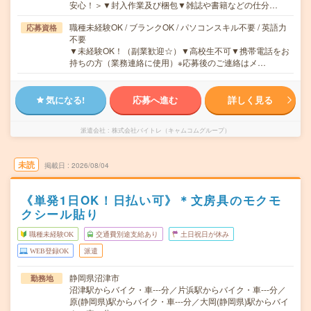
安心！＞▼封入作業及び梱包▼雑誌や書籍などの仕分…
職種未経験OK / ブランクOK / パソコンスキル不要 / 英語力
応募資格
不要
▼未経験OK！（副業歓迎☆）▼高校生不可▼携帯電話をお
持ちの方（業務連絡に使用）※応募後のご連絡はメ…
気になる!
応募へ進む
詳しく見る
派遣会社
株式会社バイトレ（キャムコムグループ）
未読
掲載日
2026/08/04
《単発1日OK！日払い可》＊文房具のモクモ
クシール貼り
職種未経験OK
交通費別途支給あり
土日祝日が休み
WEB登録OK
派遣
静岡県沼津市
勤務地
沼津駅からバイク・車---分／片浜駅からバイク・車---分／
原(静岡県)駅からバイク・車---分／大岡(静岡県)駅からバイ