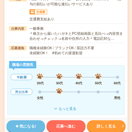
与の前払いが可能な速払いサービスあり
交通費
交通費支給あり
一般事務
仕事内容
＊株主から届いたハガキとPC登録画面と見比べ→内容突き
合わせ→チェック→名前や住所の入力＊電話応対な…
職種未経験OK / ブランクOK / 英語力不要
応募資格
未経験OK！ #初めての派遣歓迎
職場の雰囲気
年齢層
20代
30代
40代
50代
60代
男女比率
女性
男性
もっと見る
気になる!
応募へ進む
詳しく見る