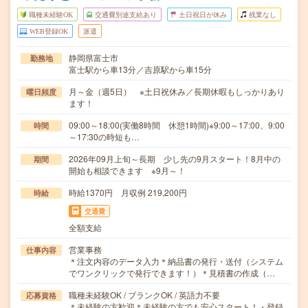
職種未経験OK
交通費別途支給あり
土日祝日が休み
残業なし
WEB登録OK
派遣
静岡県富士市
勤務地
富士駅から車13分／吉原駅から車15分
月～金（週5日） ※土日祝休み／長期休暇もしっかりあり
曜日頻度
ます！
09:00～18:00(実働8時間 休憩1時間)※9:00～17:00、9:00
時間
～17:30の時短も…
2026年09月上旬～長期 少し先の9月スタート！8月中の
期間
開始も相談できます ※9月～！
時給1370円 月収例 219,200円
時給
交通費
全額支給
営業事務
仕事内容
＊注文内容のデータ入力＊納品書の発行・送付（システム
でワンクリックで発行できます！）＊見積書の作成（…
職種未経験OK / ブランクOK / 英語力不要
応募資格
＊未経験の方歓迎＊未経験の方でも安心スタート！・登録