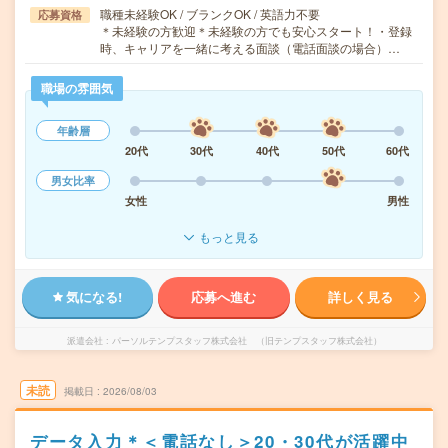
職種未経験OK / ブランクOK / 英語力不要
応募資格
＊未経験の方歓迎＊未経験の方でも安心スタート！・登録
時、キャリアを一緒に考える面談（電話面談の場合）…
職場の雰囲気
年齢層
20代
30代
40代
50代
60代
男女比率
女性
男性
もっと見る
気になる!
応募へ進む
詳しく見る
派遣会社
パーソルテンプスタッフ株式会社 （旧テンプスタッフ株式会社）
未読
掲載日
2026/08/03
データ入力＊＜電話なし＞20・30代が活躍中