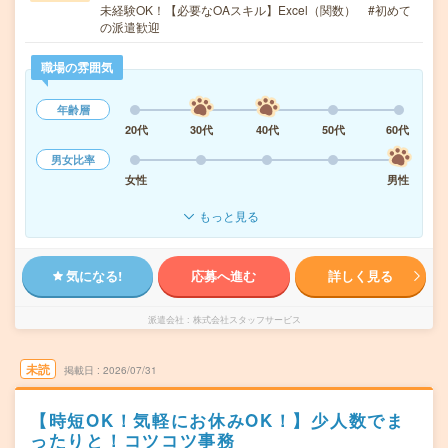
未経験OK！【必要なOAスキル】Excel（関数） #初めて
の派遣歓迎
職場の雰囲気
年齢層
20代
30代
40代
50代
60代
男女比率
女性
男性
もっと見る
気になる!
応募へ進む
詳しく見る
派遣会社
株式会社スタッフサービス
未読
掲載日
2026/07/31
【時短OK！気軽にお休みOK！】少人数でま
ったりと！コツコツ事務