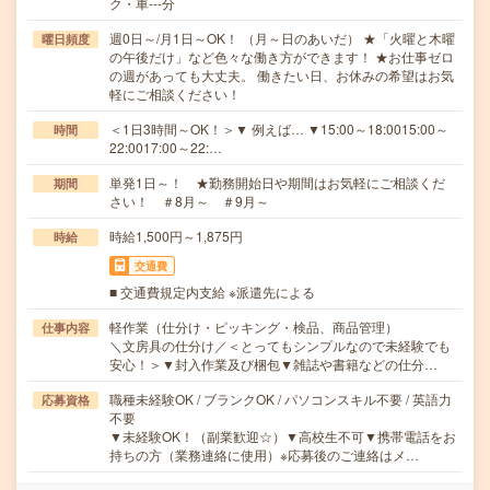
ク・車---分
週0日～/月1日～OK！ （月～日のあいだ） ★「火曜と木曜
曜日頻度
の午後だけ」など色々な働き方ができます！ ★お仕事ゼロ
の週があっても大丈夫。 働きたい日、お休みの希望はお気
軽にご相談ください！
＜1日3時間～OK！＞▼ 例えば… ▼15:00～18:0015:00～
時間
22:0017:00～22:…
単発1日～！ ★勤務開始日や期間はお気軽にご相談くだ
期間
さい！ ＃8月～ ＃9月～
時給1,500円～1,875円
時給
交通費
■ 交通費規定内支給 ※派遣先による
軽作業（仕分け・ピッキング・検品、商品管理）
仕事内容
＼文房具の仕分け／＜とってもシンプルなので未経験でも
安心！＞▼封入作業及び梱包▼雑誌や書籍などの仕分…
職種未経験OK / ブランクOK / パソコンスキル不要 / 英語力
応募資格
不要
▼未経験OK！（副業歓迎☆）▼高校生不可▼携帯電話をお
持ちの方（業務連絡に使用）※応募後のご連絡はメ…