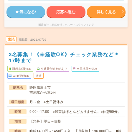
気になる!
応募へ進む
詳しく見る
派遣会社
株式会社リクルートスタッフィング
未読
掲載日
2026/07/29
3名募集！《未経験OK》チェック業務など＊
17時まで
職種未経験OK
交通費別途支給あり
土日祝日が休み
WEB登録OK
派遣
静岡県富士市
勤務地
吉原駅から車5分
月～金 ※土日祝休み
曜日頻度
9:00～17:00 ※残業はほとんどありません。※休憩60分。
時間
【急募】即日～短期
期間
時給1400円～1450円＋交 【月収例】196,000円～ ■給
時給