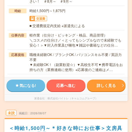
さい！ ＃8月～ ＃9月～
時給1,500円～1,875円
時給
交通費
■ 交通費規定内支給 ※派遣先による
軽作業（仕分け・ピッキング・検品、商品管理）
仕事内容
＼コスメの仕分け／＜とってもシンプルなので未経験でも
安心！＞▼封入作業及び梱包▼雑誌や書籍などの仕分…
職種未経験OK / ブランクOK / パソコンスキル不要 / 英語力
応募資格
不要
▼未経験OK！（副業歓迎☆）▼高校生不可▼携帯電話をお
持ちの方（業務連絡に使用）※応募後のご連絡はメ…
気になる!
応募へ進む
詳しく見る
派遣会社
株式会社バイトレ（キャムコムグループ）
未読
掲載日
2026/08/07
＜時給1,500円～＊好きな時にお仕事＞文房具