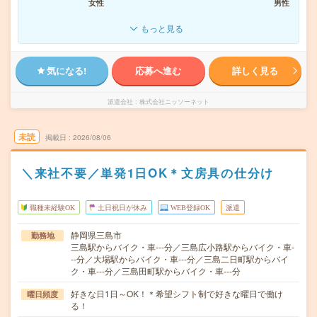
女性
男性
もっと見る
気になる!
応募へ進む
詳しく見る
派遣会社
株式会社ニッソーネット
未読
掲載日
2026/08/06
＼来社不要／単発1日OK＊文房具の仕分け
職種未経験OK
土日祝日が休み
WEB登録OK
派遣
静岡県三島市
勤務地
三島駅からバイク・車---分／三島広小路駅からバイク・車-
--分／大場駅からバイク・車---分／三島二日町駅からバイ
ク・車---分／三島田町駅からバイク・車---分
好きな日1日～OK！＊希望シフト制で好きな曜日で働け
曜日頻度
る！