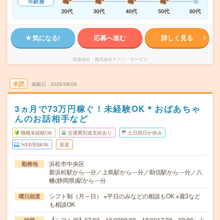
年齢層
20代
30代
40代
50代
60代
気になる!
応募へ進む
詳しく見る
派遣会社
株式会社テクノ・サービス
未読
掲載日
2026/08/06
3ヵ月で73万円稼ぐ！未経験OK＊おばあちゃ
んのお話相手など
職種未経験OK
交通費別途支給あり
土日祝日が休み
WEB登録OK
派遣
浜松市中央区
勤務地
新浜松駅から---分／上島駅から---分／助信駅から---分／八
幡(静岡県)駅から---分
シフト制（月～日） ※平日のみなどの相談もOK ※週3など
曜日頻度
も相談OK
【シフト例】07:00～16:0009:00～18:0017:00～09:00※ 上