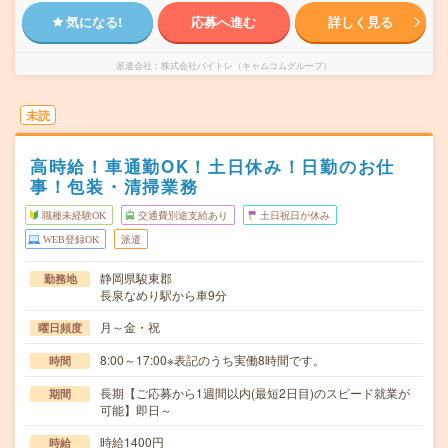
気になる!
応募へ進む
詳しく見る
派遣会社
株式会社バイトレ（キャムコムグループ）
未読
高時給！車通勤OK！土日休み！日勤のお仕
事！包装・清掃業務
職種未経験OK
交通費別途支給あり
土日祝日が休み
WEB登録OK
派遣
静岡県駿東郡
勤務地
長泉なめり駅から車9分
月～金・祝
曜日頻度
8:00～17:00※表記のうち実働8時間です。
時間
長期【ご応募から1週間以内(最短2日目)のスピード就業が
期間
可能】即日～
時給1400円
時給