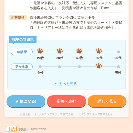
・電話や来客の一次対応・受注入力（専用システムに品番
や顧客名を入力）・見積書や請求書の作成（Exce…
職種未経験OK / ブランクOK / 英語力不要
応募資格
＊未経験の方歓迎＊未経験の方でも安心スタート！・登録
時、キャリアを一緒に考える面談（電話面談の場合）…
職場の雰囲気
年齢層
20代
30代
40代
50代
60代
男女比率
女性
男性
もっと見る
気になる!
応募へ進む
詳しく見る
派遣会社
パーソルテンプスタッフ株式会社 （旧テンプスタッフ株式会社）
未読
掲載日
2026/07/31