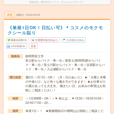
派遣会社
株式会社バイトレ（キャムコムグループ）
未読
掲載日
2026/08/06
《単発1日OK！日払い可》＊コスメのモクモ
クシール貼り
職種未経験OK
交通費別途支給あり
土日祝日が休み
WEB登録OK
派遣
静岡県富士市
勤務地
富士駅からバイク・車---分／新富士(静岡県)駅からバイ
ク・車---分／富士川駅からバイク・車---分／吉原駅からバ
イク・車---分／入山瀬駅からバイク・車---分
週0日～/月1日～OK！ （月～日のあいだ） ★「火曜と木曜
曜日頻度
の午後だけ」など色々な働き方ができます！ ★お仕事ゼロ
の週があっても大丈夫。 働きたい日、お休みの希望はお気
軽にご相談ください！
＜1日3時間～OK！＞▼ 例えば… ▼15:00～18:0015:00～
時間
22:0017:00～22:…
単発1日～！ ★勤務開始日や期間はお気軽にご相談くだ
期間