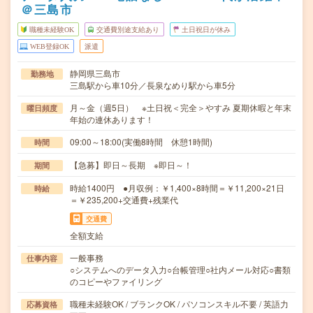
＠三島市
職種未経験OK
交通費別途支給あり
土日祝日が休み
WEB登録OK
派遣
静岡県三島市
勤務地
三島駅から車10分／長泉なめり駅から車5分
月～金（週5日） ※土日祝＜完全＞やすみ 夏期休暇と年末
曜日頻度
年始の連休あります！
09:00～18:00(実働8時間 休憩1時間)
時間
【急募】即日～長期 ※即日～！
期間
時給1400円 ●月収例：￥1,400×8時間＝￥11,200×21日
時給
＝￥235,200+交通費+残業代
交通費
全額支給
一般事務
仕事内容
○システムへのデータ入力○台帳管理○社内メール対応○書類
のコピーやファイリング
職種未経験OK / ブランクOK / パソコンスキル不要 / 英語力
応募資格