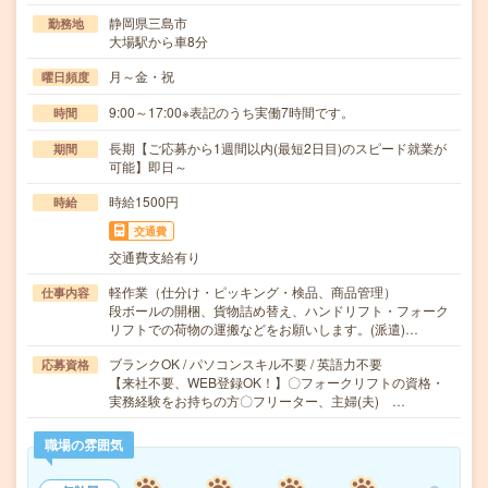
静岡県三島市
勤務地
大場駅から車8分
月～金・祝
曜日頻度
9:00～17:00※表記のうち実働7時間です。
時間
長期【ご応募から1週間以内(最短2日目)のスピード就業が
期間
可能】即日～
時給1500円
時給
交通費
交通費支給有り
軽作業（仕分け・ピッキング・検品、商品管理）
仕事内容
段ボールの開梱、貨物詰め替え、ハンドリフト・フォーク
リフトでの荷物の運搬などをお願いします。(派遣)…
ブランクOK / パソコンスキル不要 / 英語力不要
応募資格
【来社不要、WEB登録OK！】〇フォークリフトの資格・
実務経験をお持ちの方〇フリーター、主婦(夫) …
職場の雰囲気