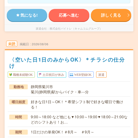
気になる!
応募へ進む
詳しく見る
派遣会社
株式会社バイトレ（キャムコムグループ）
未読
掲載日
2026/08/06
〈空いた日1日のみからOK〉＊チラシの仕分
け
職種未経験OK
土日祝日が休み
WEB登録OK
派遣
静岡県菊川市
勤務地
菊川(静岡県)駅からバイク・車---分
好きな日1日～OK！＊希望シフト制で好きな曜日で働け
曜日頻度
る！
9:00～18:00 など他にも▼10:00～19:00▼18:00～21:00な
時間
どのシフトあり！お…
1日だけの単発OK！＃8月～ ＃9月～
期間