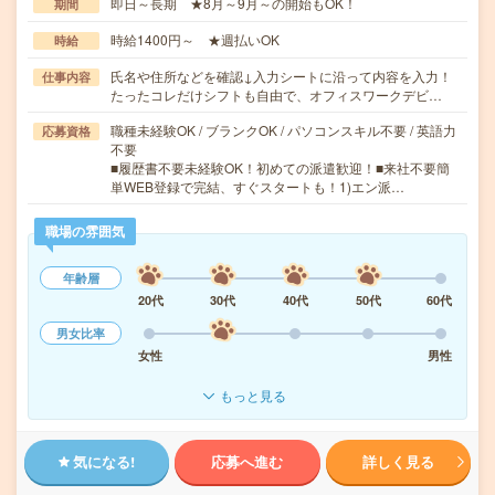
即日～長期 ★8月～9月～の開始もOK！
期間
時給1400円～ ★週払いOK
時給
氏名や住所などを確認↓入力シートに沿って内容を入力！
仕事内容
たったコレだけシフトも自由で、オフィスワークデビ…
職種未経験OK / ブランクOK / パソコンスキル不要 / 英語力
応募資格
不要
■履歴書不要未経験OK！初めての派遣歓迎！■来社不要簡
単WEB登録で完結、すぐスタートも！1)エン派…
職場の雰囲気
年齢層
20代
30代
40代
50代
60代
男女比率
女性
男性
もっと見る
気になる!
応募へ進む
詳しく見る