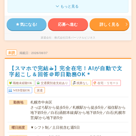
もっと見る
気になる!
応募へ進む
詳しく見る
派遣会社
株式会社日本パーソナルビジネス
未読
掲載日
2026/08/07
【スマホで完結☕︎】完全在宅！AIが自動で文
字起こし＆回答＠即日勤務OK＊
職種未経験OK
交通費別途支給あり
残業なし
在宅・リモート
WEB登録OK
派遣
札幌市中央区
勤務地
さっぽろ駅から徒歩5分／札幌駅から徒歩5分／福住駅から
地下鉄5分／白石(函館本線)駅から地下鉄5分／白石(札幌市
営)駅から地下鉄5分
▼シフト制／土日祝含む週5日
曜日頻度