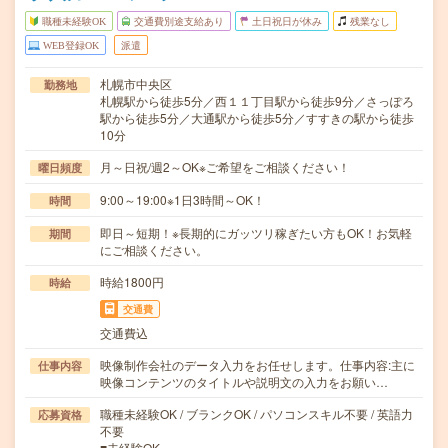
職種未経験OK
交通費別途支給あり
土日祝日が休み
残業なし
WEB登録OK
派遣
札幌市中央区
勤務地
札幌駅から徒歩5分／西１１丁目駅から徒歩9分／さっぽろ
駅から徒歩5分／大通駅から徒歩5分／すすきの駅から徒歩
10分
月～日祝/週2～OK※ご希望をご相談ください！
曜日頻度
9:00～19:00※1日3時間～OK！
時間
即日～短期！※長期的にガッツリ稼ぎたい方もOK！お気軽
期間
にご相談ください。
時給1800円
時給
交通費
交通費込
映像制作会社のデータ入力をお任せします。仕事内容:主に
仕事内容
映像コンテンツのタイトルや説明文の入力をお願い…
職種未経験OK / ブランクOK / パソコンスキル不要 / 英語力
応募資格
不要
■未経験OK