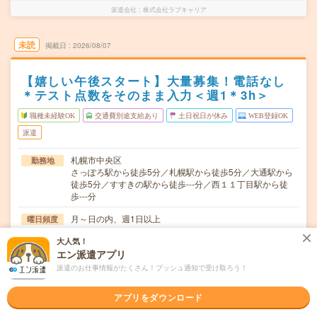
派遣会社
株式会社ラブキャリア
未読
掲載日
2026/08/07
【嬉しい午後スタート】大量募集！電話なし
＊テスト点数をそのまま入力＜週1＊3h＞
職種未経験OK
交通費別途支給あり
土日祝日が休み
WEB登録OK
派遣
札幌市中央区
勤務地
さっぽろ駅から徒歩5分／札幌駅から徒歩5分／大通駅から
徒歩5分／すすきの駅から徒歩---分／西１１丁目駅から徒
歩---分
月～日の内、週1日以上
曜日頻度
大人気！
13:00～17:00の間で1日3時間～その他時間も相談くださ
時間
エン派遣アプリ
い！
派遣のお仕事情報がたくさん！プッシュ通知で受け取ろう！
即日～長期 ★8月～9月～の開始もOK！
期間
アプリをダウンロード
時給1600円～ ＊日収例：4800円（時給1600円×3時
時給
間） ＊週払いOK ＊昇給あり ※経験スキルにより時給