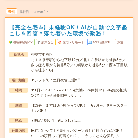
未読
掲載日
2026/08/07
【完全在宅☕︎】未経験OK！AIが自動で文字起
こし＆回答＊落ち着いた環境で勤務！
職種未経験OK
残業なし
在宅・リモート
WEB登録OK
派遣
札幌市中央区
勤務地
北１３条東駅から地下鉄10分／北１２条駅から徒歩8分／
さっぽろ駅から徒歩5分／札幌駅から徒歩5分／西４丁目駅
から徒歩10分
▼シフト制／土日祝含む週5日
曜日頻度
▼1日7.5h8：45～20：15(実働7.5h/休憩1h）※時短の相談
時間
OKです！※研修期間中：8：…
【急募】まずは3か月からでOK！ ★8月～、9月～スター
期間
トもOK！
▼時給1680円 #日収1万以上
時給
▶在宅〇シフト相談〇<パターン通りに対応すればOK！
仕事内容
>「この項目って何書くの？」「今ってどんな契約で…