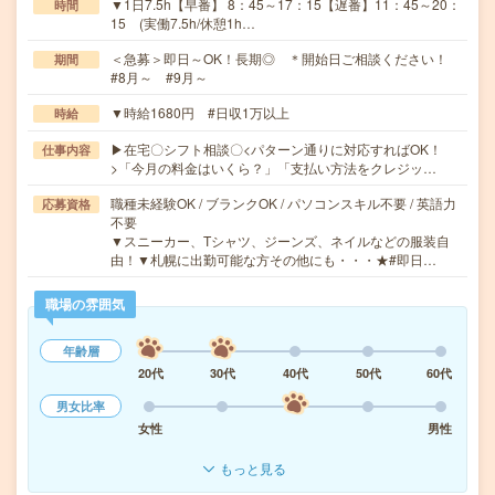
▼1日7.5h【早番】 8：45～17：15【遅番】11：45～20：
時間
15 (実働7.5h/休憩1h…
＜急募＞即日～OK！長期◎ ＊開始日ご相談ください！
期間
#8月～ #9月～
▼時給1680円 #日収1万以上
時給
▶在宅〇シフト相談〇<パターン通りに対応すればOK！
仕事内容
>「今月の料金はいくら？」「支払い方法をクレジッ…
職種未経験OK / ブランクOK / パソコンスキル不要 / 英語力
応募資格
不要
▼スニーカー、Tシャツ、ジーンズ、ネイルなどの服装自
由！▼札幌に出勤可能な方その他にも・・・★#即日…
職場の雰囲気
年齢層
20代
30代
40代
50代
60代
男女比率
女性
男性
もっと見る