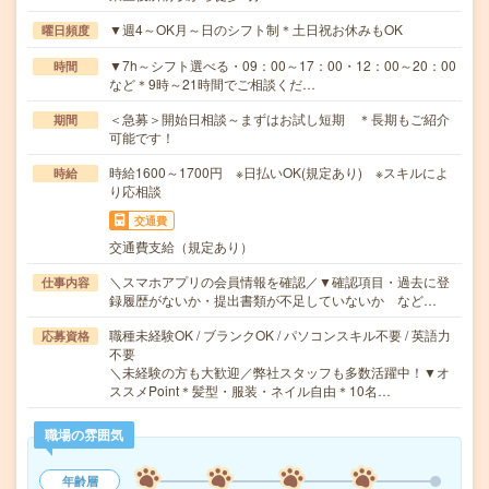
▼週4～OK月～日のシフト制＊土日祝お休みもOK
曜日頻度
▼7h～シフト選べる・09：00～17：00・12：00～20：00
時間
など＊9時～21時間でご相談くだ…
＜急募＞開始日相談～まずはお試し短期 ＊長期もご紹介
期間
可能です！
時給1600～1700円 ※日払いOK(規定あり) ※スキルによ
時給
り応相談
交通費
交通費支給（規定あり）
＼スマホアプリの会員情報を確認／▼確認項目・過去に登
仕事内容
録履歴がないか・提出書類が不足していないか など…
職種未経験OK / ブランクOK / パソコンスキル不要 / 英語力
応募資格
不要
＼未経験の方も大歓迎／弊社スタッフも多数活躍中！▼オ
ススメPoint＊髪型・服装・ネイル自由＊10名…
職場の雰囲気
年齢層