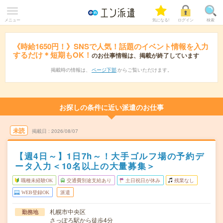
メニュー
気になる!
ログイン
検索
《時給1650円！》SNSで人気！話題のイベント情報を入力
するだけ＊短期もOK！
のお仕事情報は、掲載が終了しています
掲載時の情報は、
ページ下部
からご覧いただけます。
お探しの条件に近い派遣のお仕事
未読
掲載日
2026/08/07
【週4日～】1日7h～！大手ゴルフ場の予約デ
ータ入力＜10名以上の大量募集＞
職種未経験OK
交通費別途支給あり
土日祝日が休み
残業なし
WEB登録OK
派遣
札幌市中央区
勤務地
さっぽろ駅から徒歩4分