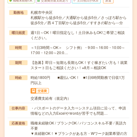
職種未経験OK
交通費別途支給あり
土日祝日が休み
派遣
札幌市中央区
勤務地
札幌駅から徒歩5分／大通駅から徒歩5分／さっぽろ駅から
徒歩5分／西４丁目駅から徒歩5分／すすきの駅から---分
週1日～OK！曜日指定なし！土日休みもOK!ご希望ご相談
曜日頻度
ください。
＜1日3時間～OK＞ シフト例）・9:00～16:00・10:00～
時間
17:00・12:00～20:0…
【急募】即日～短期も長期もOK！すぐ稼ぎたい方も！就業
期間
スタート日もご相談ください！※8月～相談OK
時給1800円 ■週払いOK！ ■1日6時間勤務で日収1万
時給
円以上
交通費
交通費支給有（規定内）
・パスポートのデータ入力⇒システム項目に沿って、申請
仕事内容
情報などの入力ExcelやＷordが苦手でも問題…
職種未経験OK / ブランクOK / パソコンスキル不要 / 英語力
応募資格
不要
▼未経験OK！▼ブランクがある方・Wワーク副業希望の方