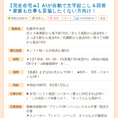
【完全在宅☕︎】AIが自動で文字起こし＆回答
＊家庭も仕事も妥協したくない方向け！
職種未経験OK
残業なし
在宅・リモート
WEB登録OK
派遣
札幌市中央区
勤務地
北１３条東駅から地下鉄10分／北１２条駅から徒歩8分／
さっぽろ駅から徒歩5分／札幌駅から徒歩5分／西４丁目駅
から徒歩10分
▼シフト制／土日祝含む週5日
曜日頻度
▼1日7.5h8：45～20：15(実働7.5h/休憩1h）※時短の相談
時間
OKです！※研修期間中：8：…
【急募】まずは3か月からでOK！ ★8月～、9月～スター
期間
トもOK！
▼時給1680円 #日収1万以上
時給
▶在宅〇シフト相談〇<パターン通りに対応すればOK！
仕事内容
>「この項目って何書くの？」「今ってどんな契約で…
職種未経験OK / ブランクOK / パソコンスキル不要 / 英語力
応募資格
不要
▼スニーカー、Tシャツ、ジーンズ、ネイルなどの服装自