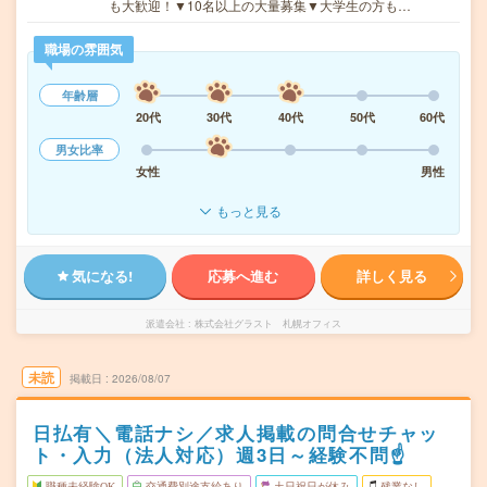
も大歓迎！▼10名以上の大量募集▼大学生の方も…
職場の雰囲気
年齢層
20代
30代
40代
50代
60代
男女比率
女性
男性
もっと見る
気になる!
応募へ進む
詳しく見る
派遣会社
株式会社グラスト 札幌オフィス
未読
掲載日
2026/08/07
日払有＼電話ナシ／求人掲載の問合せチャッ
ト・入力（法人対応）週3日～経験不問☝
職種未経験OK
交通費別途支給あり
土日祝日が休み
残業なし