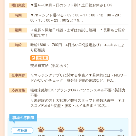
▼週4～OK月～日のシフト制＊土日祝お休みもOK
曜日頻度
▼7h～シフト選べる・09：00～17：00・12：00～20：
時間
00・15：00～23：00など＊9…
＜急募＞開始日相談～まずはお試し短期 ＊長期もご紹介
期間
可能です！
時給1600～1700円 ※日払いOK(規定あり) ※スキルによ
時給
り応相談
交通費
交通費支給（規定あり）
＼マッチングアプリに関する事務／▼具体的には・NGワー
仕事内容
ドがないかチェック・身分証明書の確認など、PC…
職種未経験OK / ブランクOK / パソコンスキル不要 / 英語力
応募資格
不要
＼未経験の方も大歓迎／弊社スタッフも多数活躍中！▼オ
ススメPoint＊髪型・服装・ネイル自由＊10名…
職場の雰囲気
年齢層