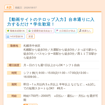
未読
掲載日
2026/08/07
【動画サイトのテロップ入力】台本通りに入
力するだけ＊学生歓迎！
職種未経験OK
交通費別途支給あり
土日祝日が休み
残業なし
WEB登録OK
派遣
札幌市中央区
勤務地
札幌駅から徒歩3分／大通駅から徒歩3分／さっぽろ駅から
徒歩3分／バスセンター前駅から徒歩3分／西１１丁目駅か
ら徒歩3分
月～日のうち週1日以上からOK＊シフト自由
曜日頻度
シフト例(1) 9:00～15:00(2)11:00～17:00(3)13:00～
時間
16:009:00…
即日～1ヵ月以内 3ヵ月以上 半年以上 などなど… ※お試し
期間
での短期スタートもOK!! #8月～
時給1750円～2000円 ※日払い・週払い・月払いを選択可
時給
能