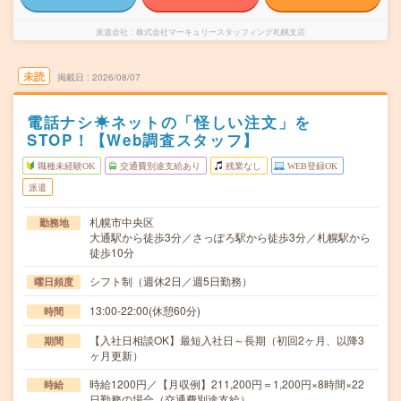
派遣会社
株式会社マーキュリースタッフィング札幌支店
未読
掲載日
2026/08/07
電話ナシ☀ネットの「怪しい注文」を
STOP！【Web調査スタッフ】
職種未経験OK
交通費別途支給あり
残業なし
WEB登録OK
派遣
札幌市中央区
勤務地
大通駅から徒歩3分／さっぽろ駅から徒歩3分／札幌駅から
徒歩10分
シフト制（週休2日／週5日勤務）
曜日頻度
13:00-22:00(休憩60分)
時間
【入社日相談OK】最短入社日～長期（初回2ヶ月、以降3
期間
ヶ月更新）
時給1200円／【月収例】211,200円＝1,200円×8時間×22
時給
日勤務の場合（交通費別途支給）