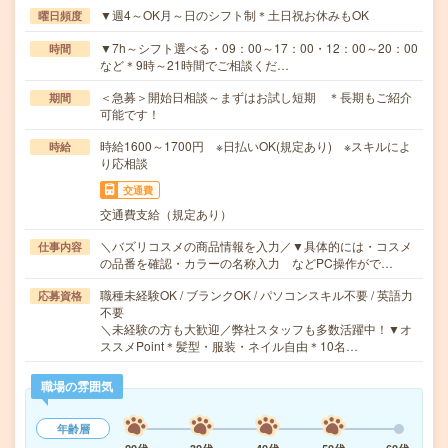
▼週4～OK月～日のシフト制＊土日祝お休みもOK
曜日頻度
▼7h～シフト選べる・09：00～17：00・12：00～20：00
時間
など＊9時～21時間でご相談くだ…
＜急募＞開始日相談～まずはお試し短期 ＊長期もご紹介
期間
可能です！
時給1600～1700円 ※日払いOK(規定あり) ※スキルによ
時給
り応相談
交通費
交通費支給（規定あり）
＼バズリコスメの商品情報を入力／▼具体的には・コスメ
仕事内容
の品番を確認・カラーの名称入力 などPC操作がで…
職種未経験OK / ブランクOK / パソコンスキル不要 / 英語力
応募資格
不要
＼未経験の方も大歓迎／弊社スタッフも多数活躍中！▼オ
ススメPoint＊髪型・服装・ネイル自由＊10名…
職場の雰囲気
年齢層