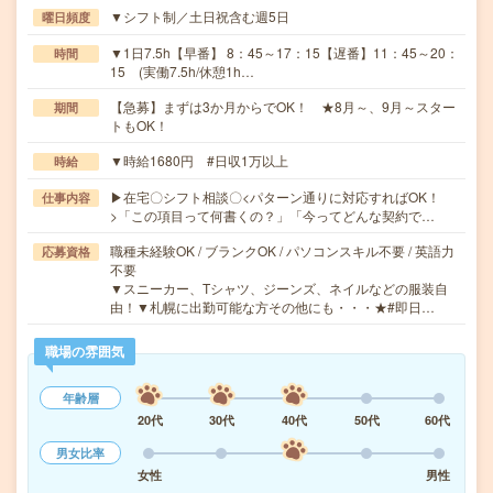
▼シフト制／土日祝含む週5日
曜日頻度
▼1日7.5h【早番】 8：45～17：15【遅番】11：45～20：
時間
15 (実働7.5h/休憩1h…
【急募】まずは3か月からでOK！ ★8月～、9月～スター
期間
トもOK！
▼時給1680円 #日収1万以上
時給
▶在宅〇シフト相談〇<パターン通りに対応すればOK！
仕事内容
>「この項目って何書くの？」「今ってどんな契約で…
職種未経験OK / ブランクOK / パソコンスキル不要 / 英語力
応募資格
不要
▼スニーカー、Tシャツ、ジーンズ、ネイルなどの服装自
由！▼札幌に出勤可能な方その他にも・・・★#即日…
職場の雰囲気
年齢層
20代
30代
40代
50代
60代
男女比率
女性
男性