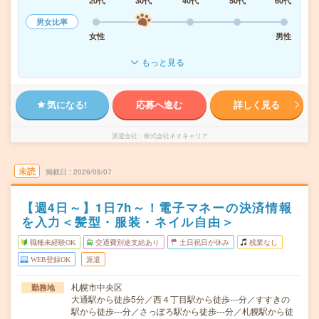
20代
30代
40代
50代
60代
男女比率
女性
男性
もっと見る
気になる!
応募へ進む
詳しく見る
派遣会社
株式会社ネオキャリア
未読
掲載日
2026/08/07
【週4日～】1日7h～！電子マネーの決済情報
を入力＜髪型・服装・ネイル自由＞
職種未経験OK
交通費別途支給あり
土日祝日が休み
残業なし
WEB登録OK
派遣
札幌市中央区
勤務地
大通駅から徒歩5分／西４丁目駅から徒歩---分／すすきの
駅から徒歩---分／さっぽろ駅から徒歩---分／札幌駅から徒