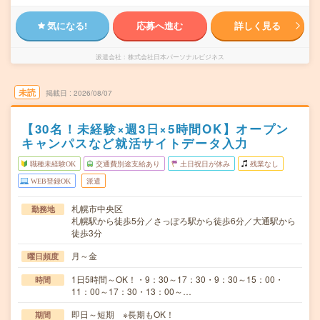
気になる!
応募へ進む
詳しく見る
派遣会社
株式会社日本パーソナルビジネス
未読
掲載日
2026/08/07
【30名！未経験×週3日×5時間OK】オープン
キャンパスなど就活サイトデータ入力
職種未経験OK
交通費別途支給あり
土日祝日が休み
残業なし
WEB登録OK
派遣
札幌市中央区
勤務地
札幌駅から徒歩5分／さっぽろ駅から徒歩6分／大通駅から
徒歩3分
月～金
曜日頻度
1日5時間～OK！・9：30～17：30・9：30～15：00・
時間
11：00～17：30・13：00～…
即日～短期 ※長期もOK！
期間