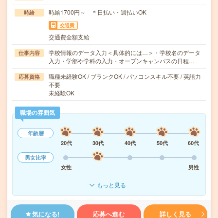
時給1700円～ ＊日払い・週払いOK
時給
交通費
交通費全額支給
学校情報のデータ入力＜具体的には…＞・学校名のデータ
仕事内容
入力・学部や学科の入力・オープンキャンパスの日程…
職種未経験OK / ブランクOK / パソコンスキル不要 / 英語力
応募資格
不要
未経験OK
職場の雰囲気
年齢層
20代
30代
40代
50代
60代
男女比率
女性
男性
もっと見る
気になる!
応募へ進む
詳しく見る