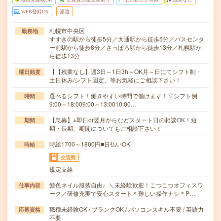
WEB登録OK
派遣
札幌市中央区
勤務地
すすきの駅から徒歩5分／大通駅から徒歩5分／バスセンタ
ー前駅から徒歩8分／さっぽろ駅から徒歩13分／札幌駅か
ら徒歩13分
【【残業なし】週3日～1日3h～OK月～日にてシフト制・
曜日頻度
土日休み/シフト固定、等お気軽にご相談下さい！
選べるシフト！働きやすい時間で働けます！▽シフト例
時間
9:00～18:009:00～13:0010:00…
【急募】※即日or翌月からなどスタート日の相談OK！短
期間
期・長期、期間についてもご相談下さい！
時給1700～1800円■日払いOK
時給
交通費
規定支給
髪色ネイル服装自由♩＼未経験歓迎！こつこつオフィスワ
仕事内容
ーク／研修充実で安心スタート＊難しい操作ナシ＊P…
職種未経験OK / ブランクOK / パソコンスキル不要 / 英語力
応募資格
不要