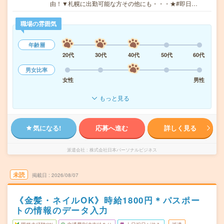
由！▼札幌に出勤可能な方その他にも・・・★#即日…
職場の雰囲気
年齢層
20代
30代
40代
50代
60代
男女比率
女性
男性
もっと見る
気になる!
応募へ進む
詳しく見る
派遣会社
株式会社日本パーソナルビジネス
未読
掲載日
2026/08/07
《金髪・ネイルOK》時給1800円＊パスポー
トの情報のデータ入力