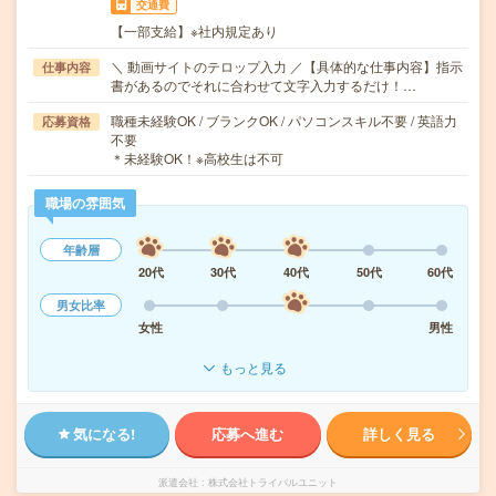
交通費
【一部支給】※社内規定あり
＼ 動画サイトのテロップ入力 ／【具体的な仕事内容】指示
仕事内容
書があるのでそれに合わせて文字入力するだけ！…
職種未経験OK / ブランクOK / パソコンスキル不要 / 英語力
応募資格
不要
＊未経験OK！※高校生は不可
職場の雰囲気
年齢層
20代
30代
40代
50代
60代
男女比率
女性
男性
もっと見る
気になる!
応募へ進む
詳しく見る
派遣会社
株式会社トライバルユニット