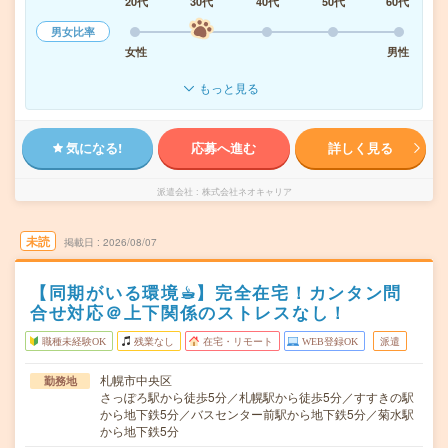
20代
30代
40代
50代
60代
男女比率
女性
男性
もっと見る
気になる!
応募へ進む
詳しく見る
派遣会社
株式会社ネオキャリア
未読
掲載日
2026/08/07
【同期がいる環境☕︎】完全在宅！カンタン問
合せ対応＠上下関係のストレスなし！
職種未経験OK
残業なし
在宅・リモート
WEB登録OK
派遣
札幌市中央区
勤務地
さっぽろ駅から徒歩5分／札幌駅から徒歩5分／すすきの駅
から地下鉄5分／バスセンター前駅から地下鉄5分／菊水駅
から地下鉄5分