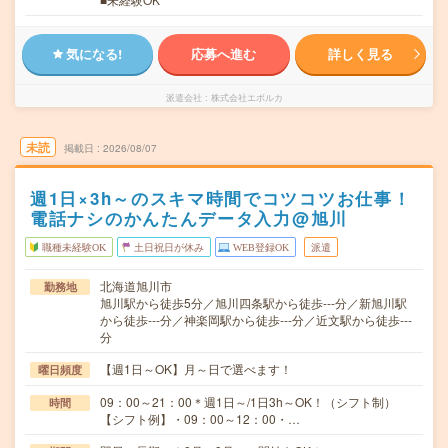
気になる!
応募へ進む
詳しく見る
派遣会社
株式会社エボルカ
未読
掲載日
2026/08/07
週1日×3h～のスキマ時間でコツコツお仕事！
電話ナシのかんたんデータ入力@旭川
職種未経験OK
土日祝日が休み
WEB登録OK
派遣
北海道旭川市
勤務地
旭川駅から徒歩5分／旭川四条駅から徒歩---分／新旭川駅
から徒歩---分／神楽岡駅から徒歩---分／近文駅から徒歩---
分
【週1日～OK】月～日で選べます！
曜日頻度
09：00～21：00＊週1日～/1日3h～OK！（シフト制）
時間
【シフト例】・09：00～12：00・…