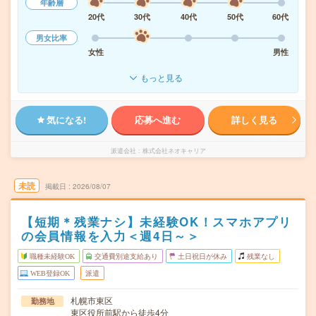
年齢層
20代
30代
40代
50代
60代
男女比率
女性
男性
もっと見る
気になる!
応募へ進む
詳しく見る
派遣会社
株式会社ネオキャリア
未読
掲載日
2026/08/07
【短期＊残業ナシ】未経験OK！スマホアプリ
の会員情報を入力＜週4日～＞
職種未経験OK
交通費別途支給あり
土日祝日が休み
残業なし
WEB登録OK
派遣
札幌市東区
勤務地
東区役所前駅から徒歩4分