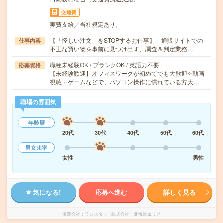
交通費
実費支給／当社規定あり。
【「怪しい注文」をSTOPするお仕事】 通販サイトでの
仕事内容
不正な買い物を事前に見つけ出す、調査＆判定業務…
職種未経験OK / ブランクOK / 英語力不要
応募資格
【未経験歓迎】オフィスワークが初めてでも大歓迎✧動画
視聴・ゲームなどで、パソコン操作に慣れている方大…
職場の雰囲気
年齢層
20代
30代
40代
50代
60代
男女比率
女性
男性
気になる!
応募へ進む
詳しく見る
派遣会社
ランスタッド株式会社 北海道エリア