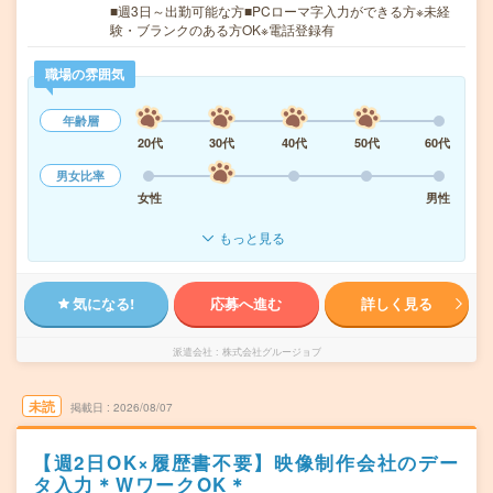
■週3日～出勤可能な方■PCローマ字入力ができる方※未経
験・ブランクのある方OK※電話登録有
職場の雰囲気
年齢層
20代
30代
40代
50代
60代
男女比率
女性
男性
もっと見る
気になる!
応募へ進む
詳しく見る
派遣会社
株式会社グルージョブ
未読
掲載日
2026/08/07
【週2日OK×履歴書不要】映像制作会社のデー
タ入力＊WワークOK＊