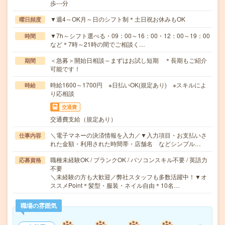
歩---分
▼週4～OK月～日のシフト制＊土日祝お休みもOK
曜日頻度
▼7h～シフト選べる・09：00～16：00・12：00～19：00
時間
など＊7時～21時の間でご相談く…
＜急募＞開始日相談～まずはお試し短期 ＊長期もご紹介
期間
可能です！
時給1600～1700円 ※日払いOK(規定あり) ※スキルによ
時給
り応相談
交通費
交通費支給（規定あり）
＼電子マネーの決済情報を入力／▼入力項目・お支払いさ
仕事内容
れた金額・利用された時間帯・店舗名 などシンプル…
職種未経験OK / ブランクOK / パソコンスキル不要 / 英語力
応募資格
不要
＼未経験の方も大歓迎／弊社スタッフも多数活躍中！▼オ
ススメPoint＊髪型・服装・ネイル自由＊10名…
職場の雰囲気