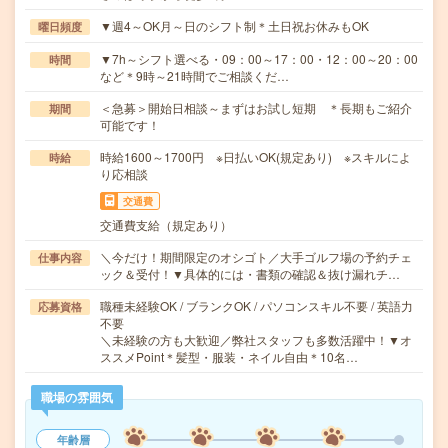
▼週4～OK月～日のシフト制＊土日祝お休みもOK
曜日頻度
▼7h～シフト選べる・09：00～17：00・12：00～20：00
時間
など＊9時～21時間でご相談くだ…
＜急募＞開始日相談～まずはお試し短期 ＊長期もご紹介
期間
可能です！
時給1600～1700円 ※日払いOK(規定あり) ※スキルによ
時給
り応相談
交通費
交通費支給（規定あり）
＼今だけ！期間限定のオシゴト／大手ゴルフ場の予約チェ
仕事内容
ック＆受付！▼具体的には・書類の確認＆抜け漏れチ…
職種未経験OK / ブランクOK / パソコンスキル不要 / 英語力
応募資格
不要
＼未経験の方も大歓迎／弊社スタッフも多数活躍中！▼オ
ススメPoint＊髪型・服装・ネイル自由＊10名…
職場の雰囲気
年齢層