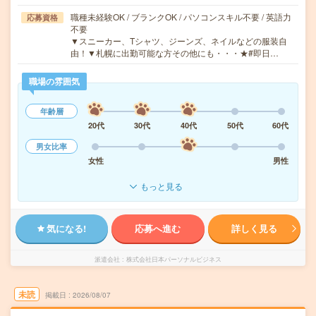
職種未経験OK / ブランクOK / パソコンスキル不要 / 英語力
応募資格
不要
▼スニーカー、Tシャツ、ジーンズ、ネイルなどの服装自
由！▼札幌に出勤可能な方その他にも・・・★#即日…
職場の雰囲気
年齢層
20代
30代
40代
50代
60代
男女比率
女性
男性
もっと見る
気になる!
応募へ進む
詳しく見る
派遣会社
株式会社日本パーソナルビジネス
未読
掲載日
2026/08/07