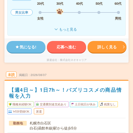
20代
30代
40代
50代
60代
男女比率
女性
男性
もっと見る
気になる!
応募へ進む
詳しく見る
派遣会社
株式会社ネオキャリア
未読
掲載日
2026/08/07
【週4日～】1日7h～！バズリコスメの商品情
報を入力
職種未経験OK
交通費別途支給あり
土日祝日が休み
残業なし
WEB登録OK
派遣
札幌市白石区
勤務地
白石(函館本線)駅から徒歩5分