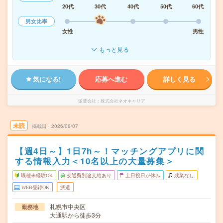
20代
30代
40代
50代
60代
男女比率
女性
男性
もっと見る
気になる!
応募へ進む
詳しく見る
派遣会社
株式会社ネオキャリア
未読
掲載日
2026/08/07
【週4日～】1日7h～！マッチングアプリに関
する情報入力＜10名以上の大量募集＞
職種未経験OK
交通費別途支給あり
土日祝日が休み
残業なし
WEB登録OK
派遣
札幌市中央区
勤務地
大通駅から徒歩3分