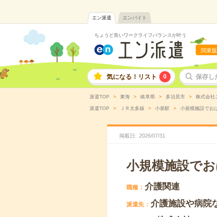
エン派遣
エンバイト
ちょうど良いワークライフバランスが叶う
関東版
気になる！リスト
0
保存し
派遣TOP
東海
岐阜県
多治見市
株式会社
派遣TOP
ＪＲ太多線
小泉駅
小規模施設でおば
掲載日
2026
/
07
/
31
小規模施設でお
介護関連
職種
介護施設や病院
派遣先