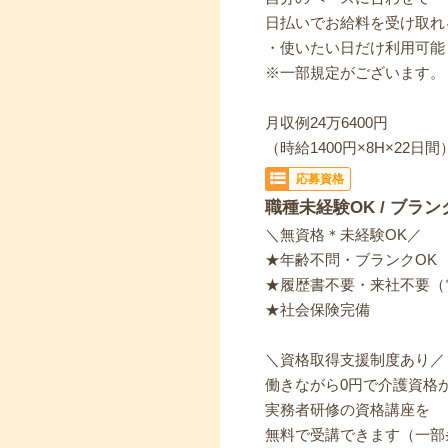
日払いでお給料を受け取れ
・使いたい日だけ利用可能
※一部規定がございます。
月収例24万6400円
（時給1400円×8H×22日間
応募資格
職種未経験OK / ブラン
＼無資格＊未経験OK／
★年齢不問・ブランクOK
★履歴書不要・来社不要（
★社会保険完備
＼資格取得支援制度あり／
働きながら0円で介護資格
実務者研修の資格講座を
無料で受講できます（一部