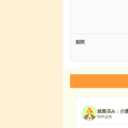
期間
就業済み：介
50代女性