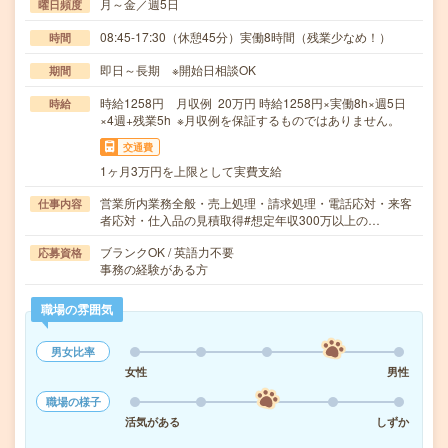
月～金／週5日
曜日頻度
08:45-17:30（休憩45分）実働8時間（残業少なめ！）
時間
即日～長期 ※開始日相談OK
期間
時給1258円 月収例 20万円 時給1258円×実働8h×週5日
時給
×4週+残業5h ※月収例を保証するものではありません。
交通費
1ヶ月3万円を上限として実費支給
営業所内業務全般・売上処理・請求処理・電話応対・来客
仕事内容
者応対・仕入品の見積取得#想定年収300万以上の…
ブランクOK / 英語力不要
応募資格
事務の経験がある方
職場の雰囲気
男女比率
女性
男性
職場の様子
活気がある
しずか