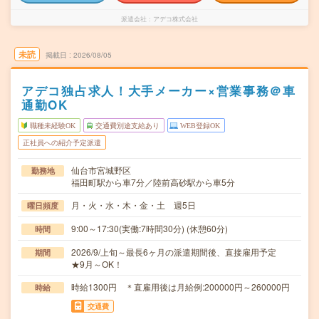
派遣会社
アデコ株式会社
未読
掲載日
2026/08/05
アデコ独占求人！大手メーカー×営業事務＠車
通勤OK
職種未経験OK
交通費別途支給あり
WEB登録OK
正社員への紹介予定派遣
仙台市宮城野区
勤務地
福田町駅から車7分／陸前高砂駅から車5分
月・火・水・木・金・土 週5日
曜日頻度
9:00～17:30(実働:7時間30分) (休憩60分)
時間
2026/9/上旬～最長6ヶ月の派遣期間後、直接雇用予定
期間
★9月～OK！
時給1300円 ＊直雇用後は月給例:200000円～260000円
時給
交通費