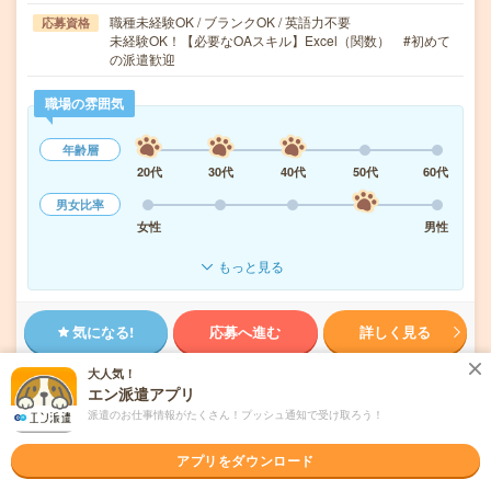
職種未経験OK / ブランクOK / 英語力不要
応募資格
未経験OK！【必要なOAスキル】Excel（関数） #初めて
の派遣歓迎
職場の雰囲気
年齢層
20代
30代
40代
50代
60代
男女比率
女性
男性
もっと見る
気になる!
応募へ進む
詳しく見る
大人気！
派遣会社
株式会社スタッフサービス
エン派遣アプリ
派遣のお仕事情報がたくさん！プッシュ通知で受け取ろう！
未読
掲載日
2026/08/04
アプリをダウンロード
＼事務！正社員／製造現場を支える原料管理