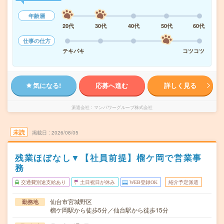
年齢層
20代
30代
40代
50代
60代
仕事の仕方
テキパキ
コツコツ
気になる!
応募へ進む
詳しく見る
派遣会社
マンパワーグループ株式会社
未読
掲載日
2026/08/05
残業ほぼなし▼【社員前提】榴ケ岡で営業事
務
交通費別途支給あり
土日祝日が休み
WEB登録OK
紹介予定派遣
仙台市宮城野区
勤務地
榴ケ岡駅から徒歩5分／仙台駅から徒歩15分