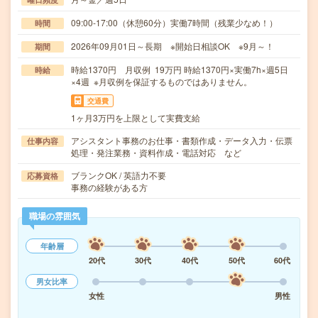
09:00-17:00（休憩60分）実働7時間（残業少なめ！）
時間
2026年09月01日～長期 ※開始日相談OK ※9月～！
期間
時給1370円 月収例 19万円 時給1370円×実働7h×週5日
時給
×4週 ※月収例を保証するものではありません。
交通費
1ヶ月3万円を上限として実費支給
アシスタント事務のお仕事・書類作成・データ入力・伝票
仕事内容
処理・発注業務・資料作成・電話対応 など
ブランクOK / 英語力不要
応募資格
事務の経験がある方
職場の雰囲気
年齢層
20代
30代
40代
50代
60代
男女比率
女性
男性