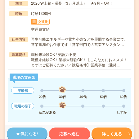
2026/9/上旬～長期（3カ月以上） ★9月～OK！
期間
時給1300円
時給
交通費
交通費支給
再生可能エネルギーや電力小売などを展開する企業にて、
仕事内容
営業事務のお仕事です！営業部門での営業アシスタン…
職種未経験OK / 英語力不要
応募資格
職種未経験OK！業界未経験OK！【こんな方におススメ！
まずはご応募ください／歓迎条件】営業事務（受発…
職場の雰囲気
年齢層
20代
30代
40代
50代
60代
職場の様子
活気がある
しずか
気になる!
応募へ進む
詳しく見る