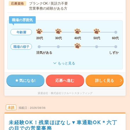
ブランクOK / 英語力不要
応募資格
営業事務の経験がある方
職場の雰囲気
年齢層
20代
30代
40代
50代
60代
職場の様子
活気がある
しずか
もっと見る
気になる!
応募へ進む
詳しく見る
派遣会社
株式会社リクルートスタッフィング
未読
掲載日
2026/08/06
未経験OK！残業ほぼなし▼車通勤OK＊六丁
の目での営業事務