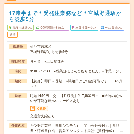
17時半まで＊受発注業務など＊宮城野通駅か
ら徒歩5分
職種未経験OK
交通費別途支給あり
土日祝日が休み
WEB登録OK
派遣
仙台市若林区
勤務地
宮城野通駅から徒歩5分
月～金 ※土日祝休み
曜日頻度
9:00～17:30 ※残業はほとんどありません。※休憩60分。
時間
【急募】即日～長期 ※開始日はご相談可能です！ ※8月
期間
～！
時給1450円＋交 【月収例】217,500円～ ■給与の前払
時給
いが可能な速払いサービスあり
交通費
交通費支給あり
＊受発注業務（専用システム）｜問い合わせ対応｜見積
仕事内容
書・請求書作成｜営業アシスタント業務（資料作成）｜…