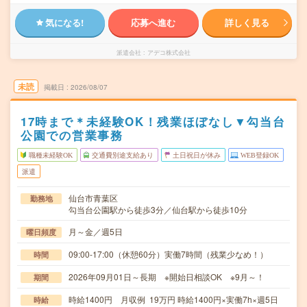
気になる!
応募へ進む
詳しく見る
派遣会社
アデコ株式会社
未読
掲載日
2026/08/07
17時まで＊未経験OK！残業ほぼなし▼勾当台
公園での営業事務
職種未経験OK
交通費別途支給あり
土日祝日が休み
WEB登録OK
派遣
仙台市青葉区
勤務地
勾当台公園駅から徒歩3分／仙台駅から徒歩10分
月～金／週5日
曜日頻度
09:00-17:00（休憩60分）実働7時間（残業少なめ！）
時間
2026年09月01日～長期 ※開始日相談OK ※9月～！
期間
時給1400円 月収例 19万円 時給1400円×実働7h×週5日
時給