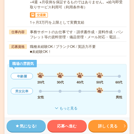
×4週 ※月収例を保証するものではありません。※給与即受
取りサービス利用可（利用条件有）
交通費
1ヶ月3万円を上限として実費支給
事務サポートのお仕事です・請求書作成・資料作成・パン
仕事内容
フレット等の資料管理・備品管理・メール対応・電話…
職種未経験OK / ブランクOK / 英語力不要
応募資格
■未経験OK！
職場の雰囲気
年齢層
20代
30代
40代
50代
60代
男女比率
女性
男性
もっと見る
気になる!
応募へ進む
詳しく見る