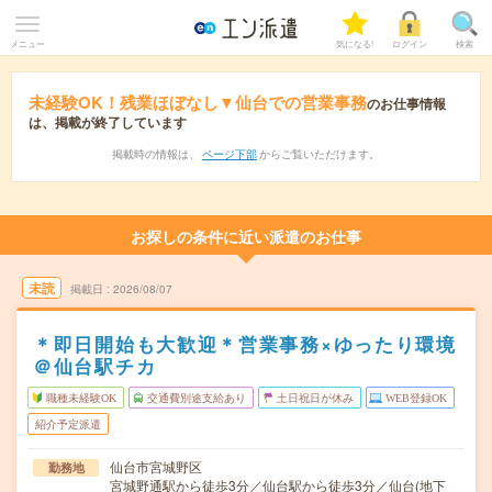
メニュー
気になる!
ログイン
検索
未経験OK！残業ほぼなし▼仙台での営業事務
のお仕事情報
は、掲載が終了しています
掲載時の情報は、
ページ下部
からご覧いただけます。
お探しの条件に近い派遣のお仕事
未読
掲載日
2026/08/07
＊即日開始も大歓迎＊営業事務×ゆったり環境
＠仙台駅チカ
職種未経験OK
交通費別途支給あり
土日祝日が休み
WEB登録OK
紹介予定派遣
仙台市宮城野区
勤務地
宮城野通駅から徒歩3分／仙台駅から徒歩3分／仙台(地下