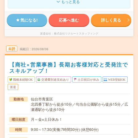
もっと見る
気になる!
応募へ進む
詳しく見る
派遣会社
株式会社リクルートスタッフィング
未読
掲載日
2026/08/06
【商社×営業事務】長期お客様対応と受発注で
スキルアップ！
職種未経験OK
交通費別途支給あり
土日祝日が休み
WEB登録OK
派遣
仙台市青葉区
勤務地
北四番丁駅から徒歩10分／勾当台公園駅から徒歩15分／広
瀬通駅から徒歩10分
月～金※土日休み！
曜日頻度
9:00～17:30(実働:7時間30分) (休憩60分)
時間