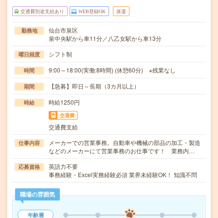
交通費別途支給あり
WEB登録OK
派遣
仙台市泉区
勤務地
泉中央駅から車11分／八乙女駅から車13分
シフト制
曜日頻度
9:00～18:00(実働:8時間) (休憩60分) ※残業なし
時間
【急募】即日～長期（3カ月以上）
期間
時給1250円
時給
交通費
交通費支給
メーカーでの営業事務。自動車や機械の部品の加工・製造
仕事内容
などのメーカーにて営業事務のお仕事です！ 業務内…
英語力不要
応募資格
事務経験・Excel実務経験必須 業界未経験OK！ 知識不問
職場の雰囲気
年齢層