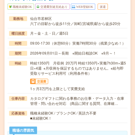
職種未経験OK
交通費別途支給あり
WEB登録OK
派遣
仙台市若林区
勤務地
六丁の目駅から徒歩11分／卸町(宮城県)駅から徒歩20分
月～金・土・日／週5日
曜日頻度
09:00-17:30（休憩60分）実働7時間30分（残業少なめ！）
時間
2026年09月01日～長期 ※開始日相談OK ※9月～！
期間
時給1350円 月収例 20万円 時給1350円×実働7h30m×週5
時給
日×4週 ※月収例を保証するものではありません。※給与即
受取りサービス利用可（利用条件有）
交通費
1ヶ月3万円を上限として実費支給
カタログギフトに関わる事務のお仕事・データ入力・在庫
仕事内容
管理・問い合わせ対応 (商品に関する質問、在庫確…
職種未経験OK / ブランクOK / 英語力不要
応募資格
■未経験OK！
職場の雰囲気