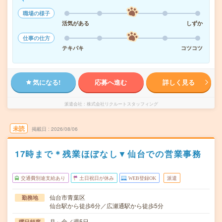
職場の様子
活気がある
しずか
仕事の仕方
テキパキ
コツコツ
気になる!
応募へ進む
詳しく見る
派遣会社
株式会社リクルートスタッフィング
未読
掲載日
2026/08/06
17時まで＊残業ほぼなし▼仙台での営業事務
交通費別途支給あり
土日祝日が休み
WEB登録OK
派遣
仙台市青葉区
勤務地
仙台駅から徒歩6分／広瀬通駅から徒歩5分
月～金／週5日
曜日頻度