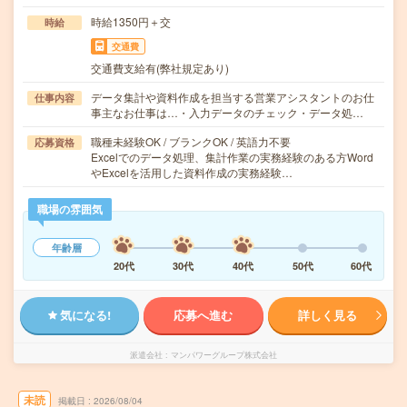
時給1350円＋交
時給
交通費
交通費支給有(弊社規定あり)
データ集計や資料作成を担当する営業アシスタントのお仕
仕事内容
事主なお仕事は…・入力データのチェック・データ処…
職種未経験OK / ブランクOK / 英語力不要
応募資格
Excelでのデータ処理、集計作業の実務経験のある方Word
やExcelを活用した資料作成の実務経験…
職場の雰囲気
年齢層
20代
30代
40代
50代
60代
気になる!
応募へ進む
詳しく見る
派遣会社
マンパワーグループ株式会社
未読
掲載日
2026/08/04