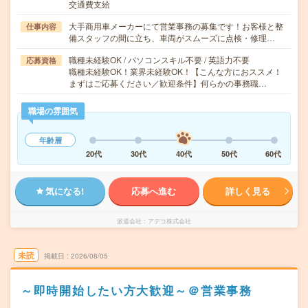
交通費支給
大手商用車メーカーにて営業事務の募集です！お客様と整
仕事内容
備スタッフの間に立ち、車両がスムーズに点検・修理…
職種未経験OK / パソコンスキル不要 / 英語力不要
応募資格
職種未経験OK！業界未経験OK！【こんな方におススメ！
まずはご応募ください／歓迎条件】何らかの事務職…
職場の雰囲気
年齢層
20代
30代
40代
50代
60代
気になる!
応募へ進む
詳しく見る
派遣会社
アデコ株式会社
未読
掲載日
2026/08/05
～即時開始したい方大歓迎～＠営業事務