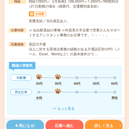
時給1260円／【月収例】198,450円＝1,260円×7時間30分
時給
×21日勤務の場合（残業代、交通費別途支給）
交通費
実費支給／当社規定あり。
≪ 仙台駅直結の事務 ≫外資系大手企業で営業さんをサポー
仕事内容
トするアシスタント事務のお仕事です。⿻・・・…
英語力不要
応募資格
法人に対する受発注業務の経験がある方電話応対やPC（メ
ール、Excel、Wordなど）の基本操作がで…
職場の雰囲気
年齢層
20代
30代
40代
50代
60代
男女比率
女性
男性
もっと見る
気になる!
応募へ進む
詳しく見る