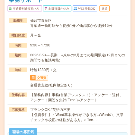
交通費別途支給あり
土日祝日が休み
WEB登録OK
派遣
仙台市青葉区
勤務地
青葉通一番町駅から徒歩1分／仙台駅から徒歩15分
月～金
曜日頻度
9:30～17:30
時間
2026/8/24～長期 ※来年の3月までの期間限定(12月までの
期間
期間でも相談可能)
時給1230円＋交
時給
交通費
交通費支給(社内規定あり)
【業務内容】事務(営業アシスタント)・アンケート送付、
仕事内容
アンケート回答を集計(Excel)※アンケート…
ブランクOK / 英語力不要
応募資格
【必須条件】・Word基本操作ができる方→Wordの、文章
チェックや校正の経験がある方。office…
職場の雰囲気