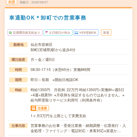
未読
掲載日
2026/08/07
車通勤OK＊卸町での営業事務
交通費別途支給あり
土日祝日が休み
WEB登録OK
派遣
仙台市若林区
勤務地
卸町(宮城県)駅から徒歩4分
月～金／週5日
曜日頻度
08:30-17:15（休憩45分）実働8時間
時間
即日～長期 ※開始日相談OK
期間
時給1350円 月収例 22万円 時給1350円×実働8h×週5日
時給
×4週+残業5h ※月収例を保証するものではありません。※
給与即受取りサービス利用可（利用条件有）
交通費
1ヶ月3万円を上限として実費支給
営業事務のお仕事・受発注業務・納期調整・伝票発行・入
仕事内容
金処理・ファイリング・電話対応・来客対応※派遣か…