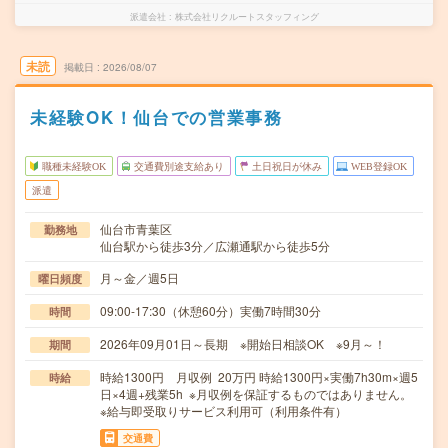
派遣会社
株式会社リクルートスタッフィング
未読
掲載日
2026/08/07
未経験OK！仙台での営業事務
職種未経験OK
交通費別途支給あり
土日祝日が休み
WEB登録OK
派遣
仙台市青葉区
勤務地
仙台駅から徒歩3分／広瀬通駅から徒歩5分
月～金／週5日
曜日頻度
09:00-17:30（休憩60分）実働7時間30分
時間
2026年09月01日～長期 ※開始日相談OK ※9月～！
期間
時給1300円 月収例 20万円 時給1300円×実働7h30m×週5
時給
日×4週+残業5h ※月収例を保証するものではありません。
※給与即受取りサービス利用可（利用条件有）
交通費