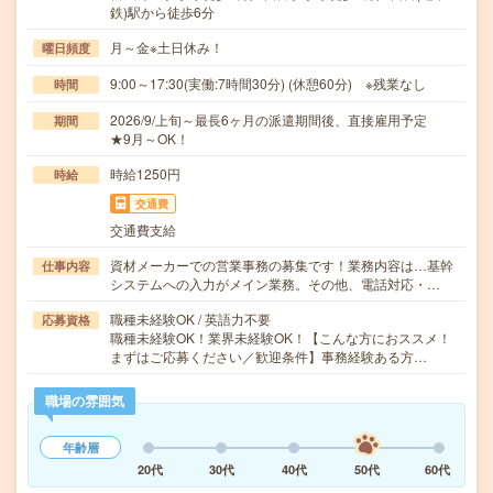
鉄)駅から徒歩6分
月～金※土日休み！
曜日頻度
9:00～17:30(実働:7時間30分) (休憩60分) ※残業なし
時間
2026/9/上旬～最長6ヶ月の派遣期間後、直接雇用予定
期間
★9月～OK！
時給1250円
時給
交通費
交通費支給
資材メーカーでの営業事務の募集です！業務内容は…基幹
仕事内容
システムへの入力がメイン業務。その他、電話対応・…
職種未経験OK / 英語力不要
応募資格
職種未経験OK！業界未経験OK！【こんな方におススメ！
まずはご応募ください／歓迎条件】事務経験ある方…
職場の雰囲気
年齢層
20代
30代
40代
50代
60代