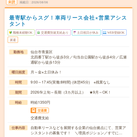
未読
掲載日
2026/08/06
最寄駅からスグ！車両リース会社×営業アシス
タント
職種未経験OK
交通費別途支給あり
土日祝日が休み
WEB登録OK
派遣
仙台市青葉区
勤務地
北四番丁駅から徒歩3分／勾当台公園駅から徒歩4分／広瀬
通駅から徒歩13分
月～金※土日休み！
曜日頻度
9:00～17:45(実働:8時間) (休憩45分) ※残業なし
時間
2026/9/上旬～長期（3カ月以上） ★9月～OK！
期間
時給1350円
時給
交通費
交通費支給
自動車リースなどを展開する企業の仙台拠点にて、営業ア
仕事内容
シスタントの募集です！ ＼増員ポジション／すでに…