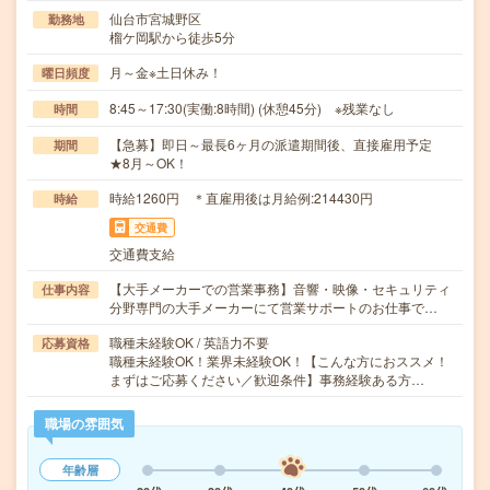
仙台市宮城野区
勤務地
榴ケ岡駅から徒歩5分
月～金※土日休み！
曜日頻度
8:45～17:30(実働:8時間) (休憩45分) ※残業なし
時間
【急募】即日～最長6ヶ月の派遣期間後、直接雇用予定
期間
★8月～OK！
時給1260円 ＊直雇用後は月給例:214430円
時給
交通費
交通費支給
【大手メーカーでの営業事務】音響・映像・セキュリティ
仕事内容
分野専門の大手メーカーにて営業サポートのお仕事で…
職種未経験OK / 英語力不要
応募資格
職種未経験OK！業界未経験OK！【こんな方におススメ！
まずはご応募ください／歓迎条件】事務経験ある方…
職場の雰囲気
年齢層