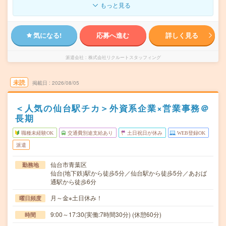
もっと見る
気になる!
応募へ進む
詳しく見る
派遣会社
株式会社リクルートスタッフィング
未読
掲載日
2026/08/05
＜人気の仙台駅チカ＞外資系企業×営業事務＠
長期
職種未経験OK
交通費別途支給あり
土日祝日が休み
WEB登録OK
派遣
仙台市青葉区
勤務地
仙台(地下鉄)駅から徒歩5分／仙台駅から徒歩5分／あおば
通駅から徒歩6分
月～金※土日休み！
曜日頻度
9:00～17:30(実働:7時間30分) (休憩60分)
時間