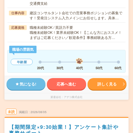
交通費支給
建設コンサルタント会社での営業事務ポジションの募集で
仕事内容
す！受発注システム入力メインにお任せします。具体…
職種未経験OK / 英語力不要
応募資格
職種未経験OK！業界未経験OK！【こんな方におススメ！
まずはご応募ください／歓迎条件】事務経験ある方…
職場の雰囲気
年齢層
20代
30代
40代
50代
60代
気になる!
応募へ進む
詳しく見る
派遣会社
アデコ株式会社
未読
掲載日
2026/08/05
【期間限定×9:30始業！】アンケート集計や
事務サポート