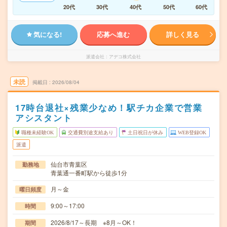
20代
30代
40代
50代
60代
気になる!
応募へ進む
詳しく見る
派遣会社
アデコ株式会社
未読
掲載日
2026/08/04
17時台退社×残業少なめ！駅チカ企業で営業
アシスタント
職種未経験OK
交通費別途支給あり
土日祝日が休み
WEB登録OK
派遣
仙台市青葉区
勤務地
青葉通一番町駅から徒歩1分
月～金
曜日頻度
9:00～17:00
時間
2026/8/17～長期 ※8月～OK！
期間