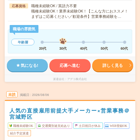
職種未経験OK / 英語力不要
応募資格
職種未経験OK！業界未経験OK！【こんな方におススメ！
まずはご応募ください／歓迎条件】営業事務経験を…
職場の雰囲気
年齢層
20代
30代
40代
50代
60代
気になる!
応募へ進む
詳しく見る
派遣会社
アデコ株式会社
未読
掲載日
2026/08/06
人気の直接雇用前提大手メーカー×営業事務＠
宮城野区
職種未経験OK
交通費別途支給あり
土日祝日が休み
WEB登録OK
紹介予定派遣