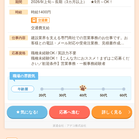
2026/9/上旬～長期（3カ月以上） ★9月～OK！
期間
時給1400円
時給
交通費
交通費支給
建設業界を支える専門商社での営業事務のお仕事です。お
仕事内容
客様との電話・メール対応や受発注業務、見積書作成…
職種未経験OK / 英語力不要
応募資格
職種未経験OK！【こんな方におススメ！まずはご応募くだ
さい／歓迎条件】営業事務・一般事務経験者
職場の雰囲気
年齢層
20代
30代
40代
50代
60代
気になる!
応募へ進む
詳しく見る
派遣会社
アデコ株式会社