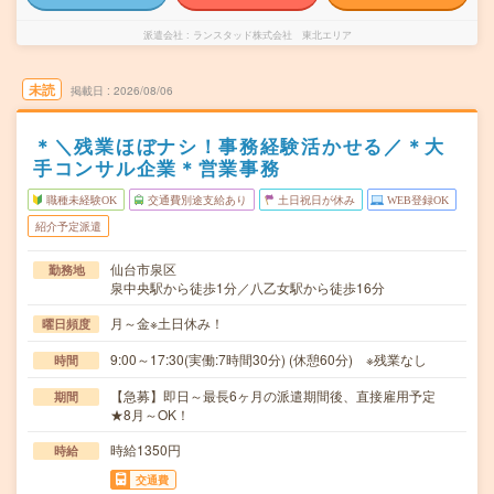
派遣会社
ランスタッド株式会社 東北エリア
未読
掲載日
2026/08/06
＊＼残業ほぼナシ！事務経験活かせる／＊大
手コンサル企業＊営業事務
職種未経験OK
交通費別途支給あり
土日祝日が休み
WEB登録OK
紹介予定派遣
仙台市泉区
勤務地
泉中央駅から徒歩1分／八乙女駅から徒歩16分
月～金※土日休み！
曜日頻度
9:00～17:30(実働:7時間30分) (休憩60分) ※残業なし
時間
【急募】即日～最長6ヶ月の派遣期間後、直接雇用予定
期間
★8月～OK！
時給1350円
時給
交通費