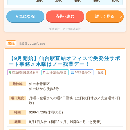
20代
30代
40代
50代
60代
気になる!
応募へ進む
詳しく見る
派遣会社
アデコ株式会社
未読
掲載日
2026/08/06
【9月開始】仙台駅直結オフィスで受発注サポ
ート事務♬水曜はノー残業デー！
交通費別途支給あり
土日祝日が休み
WEB登録OK
派遣
仙台市青葉区
勤務地
仙台駅から徒歩3分
月曜～金曜までの週5日勤務（土日祝日休み／完全週休2日
曜日頻度
制）
9:00-17:30(休憩60分)
時間
9月1日入社（初回2ヶ月、以降3ヶ月ごと更新）
期間