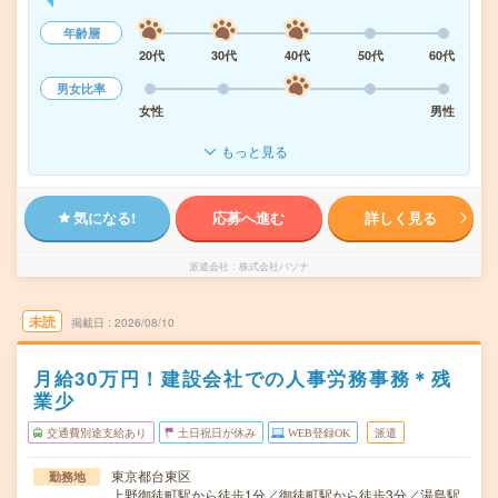
年齢層
20代
30代
40代
50代
60代
男女比率
女性
男性
もっと見る
気になる!
応募へ進む
詳しく見る
派遣会社
株式会社パソナ
未読
掲載日
2026/08/10
月給30万円！建設会社での人事労務事務＊残
業少
交通費別途支給あり
土日祝日が休み
WEB登録OK
派遣
東京都台東区
勤務地
上野御徒町駅から徒歩1分／御徒町駅から徒歩3分／湯島駅