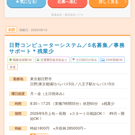
気になる!
応募へ進む
詳しく見る
派遣会社
株式会社パソナ
未読
掲載日
2026/08/10
日野コンピューターシステム／5名募集／事務
サポート＊残業少
職種未経験OK
交通費別途支給あり
土日祝日が休み
WEB登録OK
派遣
東京都日野市
勤務地
日野(東京都)駅からバス5分／八王子駅からバス15分
月～金（土日祝休み）
曜日頻度
8:30～17:25 （実働7時間55分）休憩60分 ※残業少
時間
2026年9月上旬～長期 ※スタート日相談OK！ #9月～開
期間
始OK！
時給1800円 ※月収例 285000円～
時給