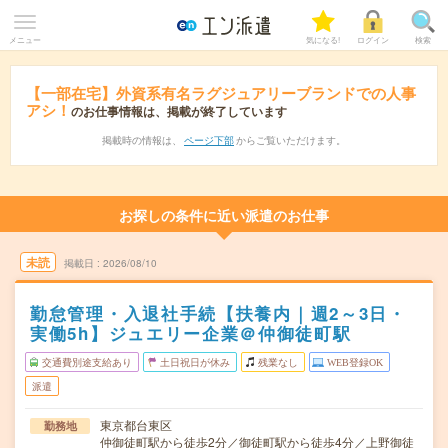
メニュー
気になる!
ログイン
検索
【一部在宅】外資系有名ラグジュアリーブランドでの人事
アシ！
のお仕事情報は、掲載が終了しています
掲載時の情報は、
ページ下部
からご覧いただけます。
お探しの条件に近い派遣のお仕事
未読
掲載日
2026/08/10
勤怠管理・入退社手続【扶養内｜週2～3日・
実働5h】ジュエリー企業＠仲御徒町駅
交通費別途支給あり
土日祝日が休み
残業なし
WEB登録OK
派遣
東京都台東区
勤務地
仲御徒町駅から徒歩2分／御徒町駅から徒歩4分／上野御徒