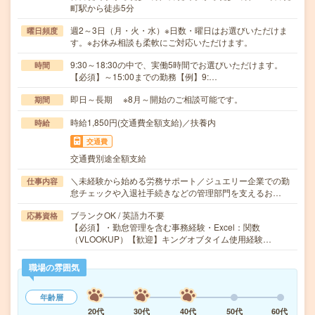
町駅から徒歩5分
週2～3日（月・火・水）※日数・曜日はお選びいただけま
曜日頻度
す。※お休み相談も柔軟にご対応いただけます。
9:30～18:30の中で、実働5時間でお選びいただけます。
時間
【必須】～15:00までの勤務【例】9:…
即日～長期 ※8月～開始のご相談可能です。
期間
時給1,850円(交通費全額支給)／扶養内
時給
交通費
交通費別途全額支給
＼未経験から始める労務サポート／ジュエリー企業での勤
仕事内容
怠チェックや入退社手続きなどの管理部門を支えるお…
ブランクOK / 英語力不要
応募資格
【必須】・勤怠管理を含む事務経験・Excel：関数
（VLOOKUP）【歓迎】キングオブタイム使用経験…
職場の雰囲気
年齢層
20代
30代
40代
50代
60代