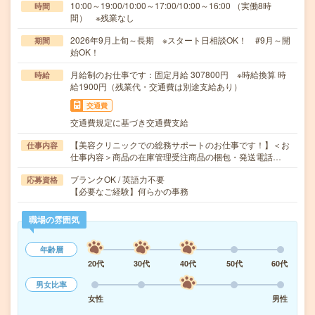
10:00～19:00/10:00～17:00/10:00～16:00 （実働8時
時間
間） ※残業なし
2026年9月上旬～長期 ※スタート日相談OK！ #9月～開
期間
始OK！
月給制のお仕事です：固定月給 307800円 ※時給換算 時
時給
給1900円（残業代・交通費は別途支給あり）
交通費
交通費規定に基づき交通費支給
【美容クリニックでの総務サポートのお仕事です！】＜お
仕事内容
仕事内容＞商品の在庫管理受注商品の梱包・発送電話…
ブランクOK / 英語力不要
応募資格
【必要なご経験】何らかの事務
職場の雰囲気
年齢層
20代
30代
40代
50代
60代
男女比率
女性
男性