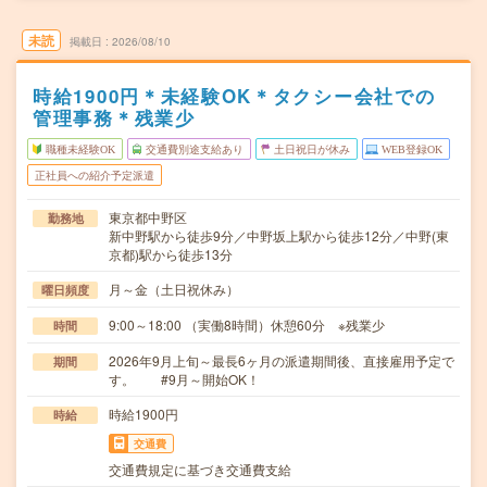
未読
掲載日
2026/08/10
時給1900円＊未経験OK＊タクシー会社での
管理事務＊残業少
職種未経験OK
交通費別途支給あり
土日祝日が休み
WEB登録OK
正社員への紹介予定派遣
東京都中野区
勤務地
新中野駅から徒歩9分／中野坂上駅から徒歩12分／中野(東
京都)駅から徒歩13分
月～金（土日祝休み）
曜日頻度
9:00～18:00 （実働8時間）休憩60分 ※残業少
時間
2026年9月上旬～最長6ヶ月の派遣期間後、直接雇用予定で
期間
す。 #9月～開始OK！
時給1900円
時給
交通費
交通費規定に基づき交通費支給