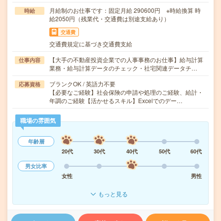
月給制のお仕事です：固定月給 290600円 ※時給換算 時
時給
給2050円（残業代・交通費は別途支給あり）
交通費
交通費規定に基づき交通費支給
【大手の不動産投資企業での人事事務のお仕事】給与計算
仕事内容
業務・給与計算データのチェック・社宅関連データチ…
ブランクOK / 英語力不要
応募資格
【必要なご経験】社会保険の申請や処理のご経験、給計・
年調のご経験【活かせるスキル】Excelでのデー…
職場の雰囲気
年齢層
20代
30代
40代
50代
60代
男女比率
女性
男性
もっと見る