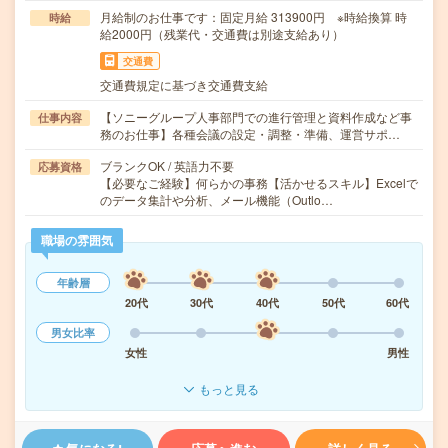
月給制のお仕事です：固定月給 313900円 ※時給換算 時
時給
給2000円（残業代・交通費は別途支給あり）
交通費
交通費規定に基づき交通費支給
【ソニーグループ人事部門での進行管理と資料作成など事
仕事内容
務のお仕事】各種会議の設定・調整・準備、運営サポ…
ブランクOK / 英語力不要
応募資格
【必要なご経験】何らかの事務【活かせるスキル】Excelで
のデータ集計や分析、メール機能（Outlo…
職場の雰囲気
年齢層
20代
30代
40代
50代
60代
男女比率
女性
男性
もっと見る