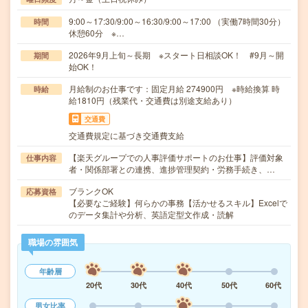
9:00～17:30/9:00～16:30/9:00～17:00 （実働7時間30分）
時間
休憩60分 ※…
2026年9月上旬～長期 ※スタート日相談OK！ #9月～開
期間
始OK！
月給制のお仕事です：固定月給 274900円 ※時給換算 時
時給
給1810円（残業代・交通費は別途支給あり）
交通費
交通費規定に基づき交通費支給
【楽天グループでの人事評価サポートのお仕事】評価対象
仕事内容
者・関係部署との連携、進捗管理契約・労務手続き、…
ブランクOK
応募資格
【必要なご経験】何らかの事務【活かせるスキル】Excelで
のデータ集計や分析、英語定型文作成・読解
職場の雰囲気
年齢層
20代
30代
40代
50代
60代
男女比率