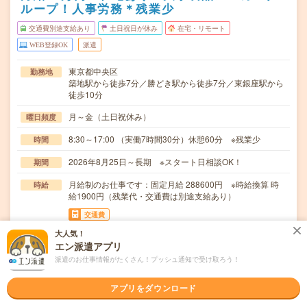
ループ！人事労務＊残業少
交通費別途支給あり
土日祝日が休み
在宅・リモート
WEB登録OK
派遣
東京都中央区
勤務地
築地駅から徒歩7分／勝どき駅から徒歩7分／東銀座駅から
徒歩10分
月～金（土日祝休み）
曜日頻度
8:30～17:00 （実働7時間30分）休憩60分 ※残業少
時間
2026年8月25日～長期 ※スタート日相談OK！
期間
月給制のお仕事です：固定月給 288600円 ※時給換算 時
時給
給1900円（残業代・交通費は別途支給あり）
交通費
交通費規定に基づき交通費支給
大人気！
エン派遣アプリ
【大手食品メーカーグループ！人事労務のお仕事です】社
仕事内容
派遣のお仕事情報がたくさん！プッシュ通知で受け取ろう！
会保険・労働保険各種手続き各種データ作成・加工コ…
ブランクOK / 英語力不要
応募資格
アプリをダウンロード
【必要なご経験】社会保険の申請や処理のご経験、給計・