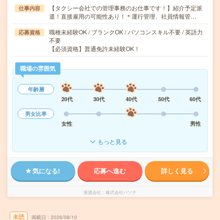
【タクシー会社での管理事務のお仕事です！】紹介予定派
仕事内容
遣！直接雇用の可能性あり！＊運行管理、社員情報管…
職種未経験OK / ブランクOK / パソコンスキル不要 / 英語力
応募資格
不要
【必須資格】普通免許未経験OK！
職場の雰囲気
年齢層
20代
30代
40代
50代
60代
男女比率
女性
男性
もっと見る
気になる!
応募へ進む
詳しく見る
派遣会社
株式会社パソナ
未読
掲載日
2026/08/10