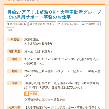
月給27万円！未経験OK＊大手不動産グループ
での採用サポート事務のお仕事
職種未経験OK
交通費別途支給あり
土日祝日が休み
WEB登録OK
派遣
東京都港区
勤務地
六本木駅から徒歩3分
月～金（土日祝休み）
曜日頻度
9:30～18:00/9:30～17:00/9:30～17:30 （実働7時間30分）
時間
休憩60分 ※…
2026年9月上旬～長期 ※スタート日相談OK！ #9月～開
期間
始OK！
月給制のお仕事です：固定月給 273400円 ※時給換算 時
時給
給1850円（残業代・交通費は別途支給あり）
交通費
交通費規定に基づき交通費支給
【大手不動産グループでの採用サポート事務のお仕事】＼
仕事内容