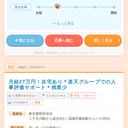
男女比率
女性
男性
もっと見る
気になる!
応募へ進む
詳しく見る
派遣会社
株式会社ビースタイル スマートキャリア
未読
掲載日
2026/08/10
月給27万円！在宅あり＊楽天グループでの人
事評価サポート＊残業少
交通費別途支給あり
土日祝日が休み
在宅・リモート
WEB登録OK
派遣
東京都世田谷区
勤務地
二子玉川駅から徒歩4分／成城学園前駅からバス30分
月～金（土日祝休み）
曜日頻度