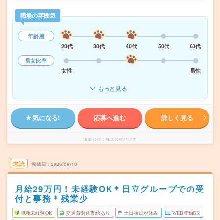
職場の雰囲気
年齢層
20代
30代
40代
50代
60代
男女比率
女性
男性
もっと見る
気になる!
応募へ進む
詳しく見る
派遣会社
株式会社パソナ
未読
掲載日
2026/08/10
月給29万円！未経験OK＊日立グループでの受
付と事務＊残業少
職種未経験OK
交通費別途支給あり
土日祝日が休み
WEB登録OK