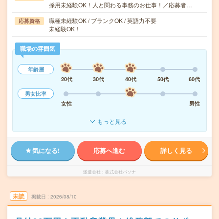
採用未経験OK！人と関わる事務のお仕事！／応募者…
職種未経験OK / ブランクOK / 英語力不要
応募資格
未経験OK！
職場の雰囲気
年齢層
20代
30代
40代
50代
60代
男女比率
女性
男性
もっと見る
気になる!
応募へ進む
詳しく見る
派遣会社
株式会社パソナ
未読
掲載日
2026/08/10