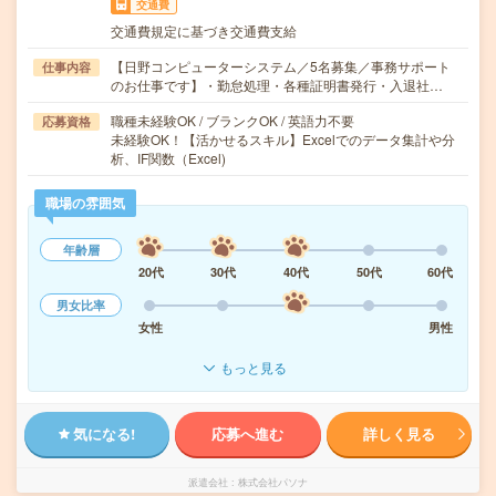
交通費
交通費規定に基づき交通費支給
【日野コンピューターシステム／5名募集／事務サポート
仕事内容
のお仕事です】・勤怠処理・各種証明書発行・入退社…
職種未経験OK / ブランクOK / 英語力不要
応募資格
未経験OK！【活かせるスキル】Excelでのデータ集計や分
析、IF関数（Excel)
職場の雰囲気
年齢層
20代
30代
40代
50代
60代
男女比率
女性
男性
もっと見る
気になる!
応募へ進む
詳しく見る
派遣会社
株式会社パソナ