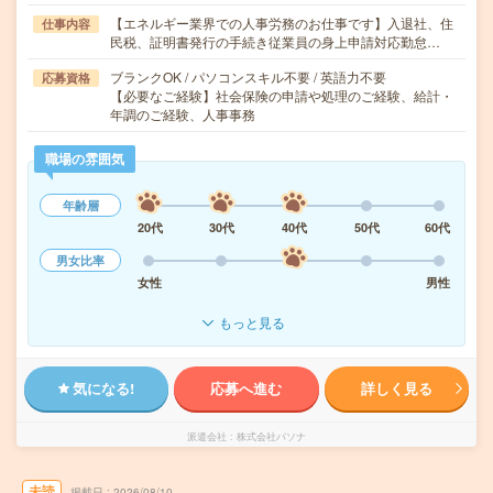
【エネルギー業界での人事労務のお仕事です】入退社、住
仕事内容
民税、証明書発行の手続き従業員の身上申請対応勤怠…
ブランクOK / パソコンスキル不要 / 英語力不要
応募資格
【必要なご経験】社会保険の申請や処理のご経験、給計・
年調のご経験、人事事務
職場の雰囲気
年齢層
20代
30代
40代
50代
60代
男女比率
女性
男性
もっと見る
気になる!
応募へ進む
詳しく見る
派遣会社
株式会社パソナ
未読
掲載日
2026/08/10