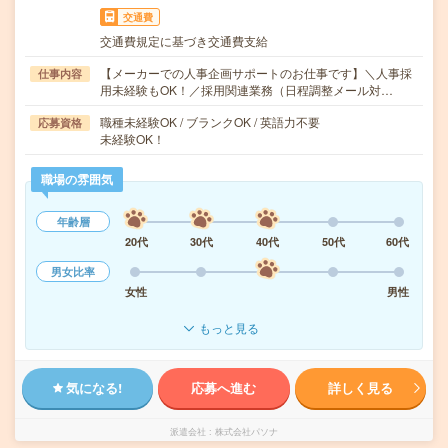
交通費
交通費規定に基づき交通費支給
【メーカーでの人事企画サポートのお仕事です】＼人事採
仕事内容
用未経験もOK！／採用関連業務（日程調整メール対…
職種未経験OK / ブランクOK / 英語力不要
応募資格
未経験OK！
職場の雰囲気
年齢層
20代
30代
40代
50代
60代
男女比率
女性
男性
もっと見る
気になる!
応募へ進む
詳しく見る
派遣会社
株式会社パソナ