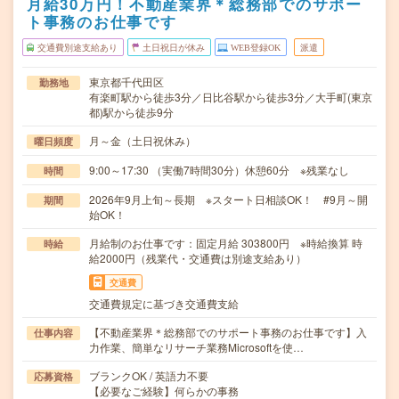
月給30万円！不動産業界＊総務部でのサポー
ト事務のお仕事です
交通費別途支給あり
土日祝日が休み
WEB登録OK
派遣
東京都千代田区
勤務地
有楽町駅から徒歩3分／日比谷駅から徒歩3分／大手町(東京
都)駅から徒歩9分
月～金（土日祝休み）
曜日頻度
9:00～17:30 （実働7時間30分）休憩60分 ※残業なし
時間
2026年9月上旬～長期 ※スタート日相談OK！ #9月～開
期間
始OK！
月給制のお仕事です：固定月給 303800円 ※時給換算 時
時給
給2000円（残業代・交通費は別途支給あり）
交通費
交通費規定に基づき交通費支給
【不動産業界＊総務部でのサポート事務のお仕事です】入
仕事内容
力作業、簡単なリサーチ業務Microsoftを使…
ブランクOK / 英語力不要
応募資格
【必要なご経験】何らかの事務