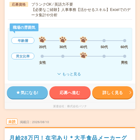
ブランクOK / 英語力不要
応募資格
【必要なご経験】人事事務【活かせるスキル】Excelでのデ
ータ集計や分析
職場の雰囲気
年齢層
20代
30代
40代
50代
60代
男女比率
女性
男性
もっと見る
気になる!
応募へ進む
詳しく見る
派遣会社
株式会社パソナ
未読
掲載日
2026/08/10
月給28万円！在宅あり＊大手食品メーカーグ