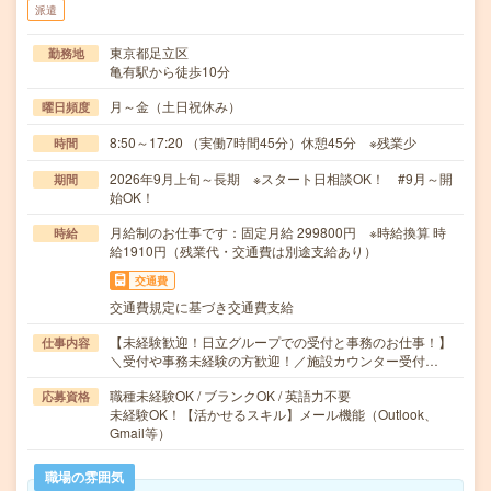
派遣
東京都足立区
勤務地
亀有駅から徒歩10分
月～金（土日祝休み）
曜日頻度
8:50～17:20 （実働7時間45分）休憩45分 ※残業少
時間
2026年9月上旬～長期 ※スタート日相談OK！ #9月～開
期間
始OK！
月給制のお仕事です：固定月給 299800円 ※時給換算 時
時給
給1910円（残業代・交通費は別途支給あり）
交通費
交通費規定に基づき交通費支給
【未経験歓迎！日立グループでの受付と事務のお仕事！】
仕事内容
＼受付や事務未経験の方歓迎！／施設カウンター受付…
職種未経験OK / ブランクOK / 英語力不要
応募資格
未経験OK！【活かせるスキル】メール機能（Outlook、
Gmail等）
職場の雰囲気