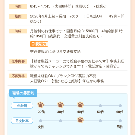
8:45～17:45 （実働8時間）休憩60分 ※残業少
時間
2026年9月上旬～長期 ※スタート日相談OK！ #9月～開
期間
始OK！
月給制のお仕事です：固定月給 315900円 ※時給換算 時
時給
給1950円（残業代・交通費は別途支給あり）
交通費
交通費規定に基づき交通費支給
【精密機器メーカーにて総務事務のお仕事です】事務未経
仕事内容
験からでもチャレンジできます！・電話対応・備品管…
職種未経験OK / ブランクOK / 英語力不要
応募資格
未経験OK！【活かせるご経験】何らかの事務
職場の雰囲気
年齢層
20代
30代
40代
50代
60代
男女比率
女性
男性