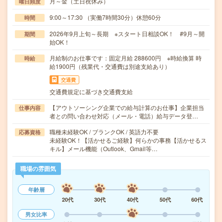
月～金（土日祝休み）
曜日頻度
9:00～17:30 （実働7時間30分）休憩60分
時間
2026年9月上旬～長期 ※スタート日相談OK！ #9月～開
期間
始OK！
月給制のお仕事です：固定月給 288600円 ※時給換算 時
時給
給1900円（残業代・交通費は別途支給あり）
交通費
交通費規定に基づき交通費支給
【アウトソーシング企業での給与計算のお仕事】企業担当
仕事内容
者との問い合わせ対応（メール・電話）給与データ登…
職種未経験OK / ブランクOK / 英語力不要
応募資格
未経験OK！【活かせるご経験】何らかの事務【活かせるス
キル】メール機能（Outlook、Gmail等…
職場の雰囲気
年齢層
20代
30代
40代
50代
60代
男女比率