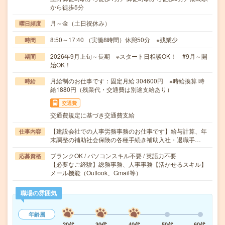
から徒歩5分
月～金（土日祝休み）
曜日頻度
8:50～17:40 （実働8時間）休憩50分 ※残業少
時間
2026年9月上旬～長期 ※スタート日相談OK！ #9月～開
期間
始OK！
月給制のお仕事です：固定月給 304600円 ※時給換算 時
時給
給1880円（残業代・交通費は別途支給あり）
交通費
交通費規定に基づき交通費支給
【建設会社での人事労務事務のお仕事です】給与計算、年
仕事内容
末調整の補助社会保険の各種手続き補助入社・退職手…
ブランクOK / パソコンスキル不要 / 英語力不要
応募資格
【必要なご経験】総務事務、人事事務【活かせるスキル】
メール機能（Outlook、Gmail等）
職場の雰囲気
年齢層
20代
30代
40代
50代
60代