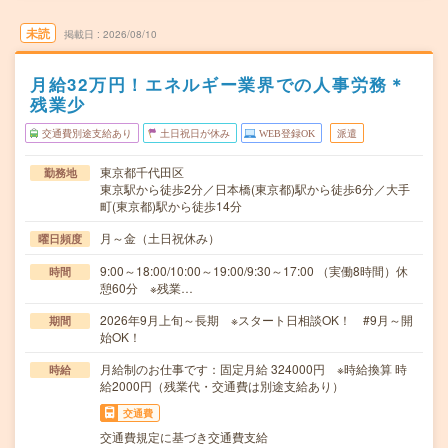
未読
掲載日
2026/08/10
月給32万円！エネルギー業界での人事労務＊
残業少
交通費別途支給あり
土日祝日が休み
WEB登録OK
派遣
東京都千代田区
勤務地
東京駅から徒歩2分／日本橋(東京都)駅から徒歩6分／大手
町(東京都)駅から徒歩14分
月～金（土日祝休み）
曜日頻度
9:00～18:00/10:00～19:00/9:30～17:00 （実働8時間）休
時間
憩60分 ※残業…
2026年9月上旬～長期 ※スタート日相談OK！ #9月～開
期間
始OK！
月給制のお仕事です：固定月給 324000円 ※時給換算 時
時給
給2000円（残業代・交通費は別途支給あり）
交通費
交通費規定に基づき交通費支給