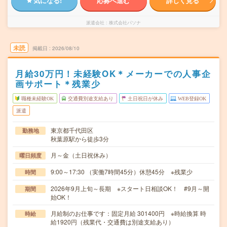
気になる!
応募へ進む
詳しく見る
派遣会社
株式会社パソナ
未読
掲載日
2026/08/10
月給30万円！未経験OK＊メーカーでの人事企
画サポート＊残業少
職種未経験OK
交通費別途支給あり
土日祝日が休み
WEB登録OK
派遣
東京都千代田区
勤務地
秋葉原駅から徒歩3分
月～金（土日祝休み）
曜日頻度
9:00～17:30 （実働7時間45分）休憩45分 ※残業少
時間
2026年9月上旬～長期 ※スタート日相談OK！ #9月～開
期間
始OK！
月給制のお仕事です：固定月給 301400円 ※時給換算 時
時給
給1920円（残業代・交通費は別途支給あり）