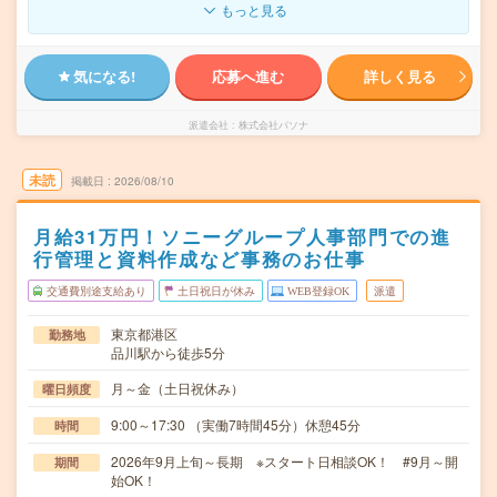
もっと見る
気になる!
応募へ進む
詳しく見る
派遣会社
株式会社パソナ
未読
掲載日
2026/08/10
月給31万円！ソニーグループ人事部門での進
行管理と資料作成など事務のお仕事
交通費別途支給あり
土日祝日が休み
WEB登録OK
派遣
東京都港区
勤務地
品川駅から徒歩5分
月～金（土日祝休み）
曜日頻度
9:00～17:30 （実働7時間45分）休憩45分
時間
2026年9月上旬～長期 ※スタート日相談OK！ #9月～開
期間
始OK！