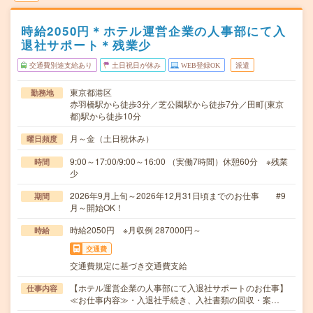
時給2050円＊ホテル運営企業の人事部にて入
退社サポート＊残業少
交通費別途支給あり
土日祝日が休み
WEB登録OK
派遣
東京都港区
勤務地
赤羽橋駅から徒歩3分／芝公園駅から徒歩7分／田町(東京
都)駅から徒歩10分
月～金（土日祝休み）
曜日頻度
9:00～17:00/9:00～16:00 （実働7時間）休憩60分 ※残業
時間
少
2026年9月上旬～2026年12月31日頃までのお仕事 #9
期間
月～開始OK！
時給2050円 ※月収例 287000円～
時給
交通費
交通費規定に基づき交通費支給
【ホテル運営企業の人事部にて入退社サポートのお仕事】
仕事内容
≪お仕事内容≫・入退社手続き、入社書類の回収・案…