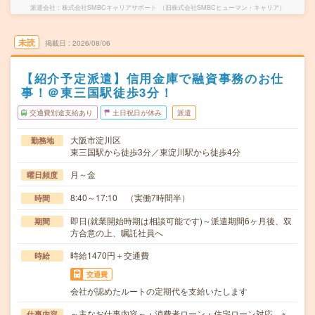
派遣会社
株式会社SMBCキャリアサポート （旧株式会社SMBCヒューマン・キャリア）
未読
掲載日
2026/08/06
【紹介予定派遣】信用金庫で融資事務のお仕
事！＠東三国駅徒歩3分！
交通費別途支給あり
土日祝日が休み
派遣
大阪市淀川区
勤務地
東三国駅から徒歩3分／東淀川駅から徒歩4分
月～金
曜日頻度
8:40～17:10 （実働7時間半）
時間
即日(就業開始時期は相談可能です)～派遣期間6ヶ月後、双
期間
方合意の上、嘱託社員へ
時給1470円＋交通費
時給
交通費
会社が認めたルートの定期代を支給いたします
～主なお仕事内容～・消費者ローン・住宅ローン対応 ※
仕事内容