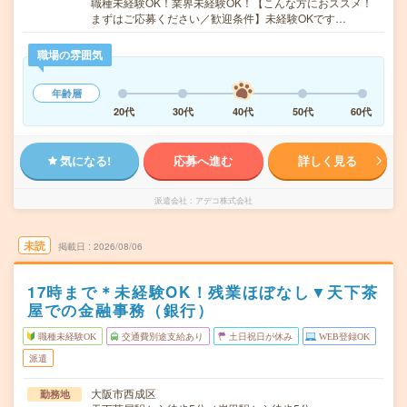
職種未経験OK！業界未経験OK！【こんな方におススメ！
まずはご応募ください／歓迎条件】未経験OKです…
職場の雰囲気
年齢層
20代
30代
40代
50代
60代
気になる!
応募へ進む
詳しく見る
派遣会社
アデコ株式会社
未読
掲載日
2026/08/06
17時まで＊未経験OK！残業ほぼなし▼天下茶
屋での金融事務（銀行）
職種未経験OK
交通費別途支給あり
土日祝日が休み
WEB登録OK
派遣
大阪市西成区
勤務地