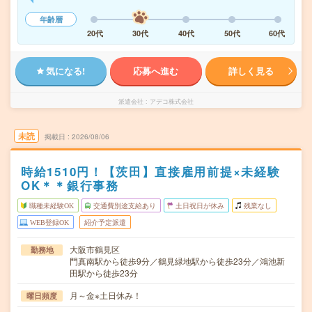
年齢層
20代
30代
40代
50代
60代
気になる!
応募へ進む
詳しく見る
派遣会社
アデコ株式会社
未読
掲載日
2026/08/06
時給1510円！【茨田】直接雇用前提×未経験
OK＊＊銀行事務
職種未経験OK
交通費別途支給あり
土日祝日が休み
残業なし
WEB登録OK
紹介予定派遣
大阪市鶴見区
勤務地
門真南駅から徒歩9分／鶴見緑地駅から徒歩23分／鴻池新
田駅から徒歩23分
月～金※土日休み！
曜日頻度