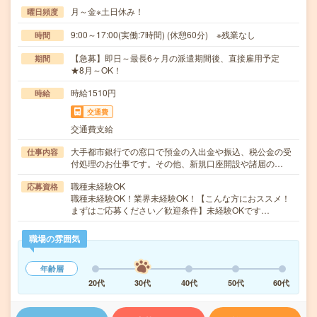
月～金※土日休み！
曜日頻度
9:00～17:00(実働:7時間) (休憩60分) ※残業なし
時間
【急募】即日～最長6ヶ月の派遣期間後、直接雇用予定
期間
★8月～OK！
時給1510円
時給
交通費
交通費支給
大手都市銀行での窓口で預金の入出金や振込、税公金の受
仕事内容
付処理のお仕事です。その他、新規口座開設や諸届の…
職種未経験OK
応募資格
職種未経験OK！業界未経験OK！【こんな方におススメ！
まずはご応募ください／歓迎条件】未経験OKです…
職場の雰囲気
年齢層
20代
30代
40代
50代
60代