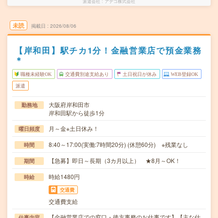
派遣会社
アデコ株式会社
未読
掲載日
2026/08/06
【岸和田】駅チカ1分！金融営業店で預金業務
＊
職種未経験OK
交通費別途支給あり
土日祝日が休み
WEB登録OK
派遣
大阪府岸和田市
勤務地
岸和田駅から徒歩1分
月～金※土日休み！
曜日頻度
8:40～17:00(実働:7時間20分) (休憩60分) ※残業なし
時間
【急募】即日～長期（3カ月以上） ★8月～OK！
期間
時給1480円
時給
交通費
交通費支給
【金融営業店での窓口・後方事務のお仕事です】【主な仕
仕事内容