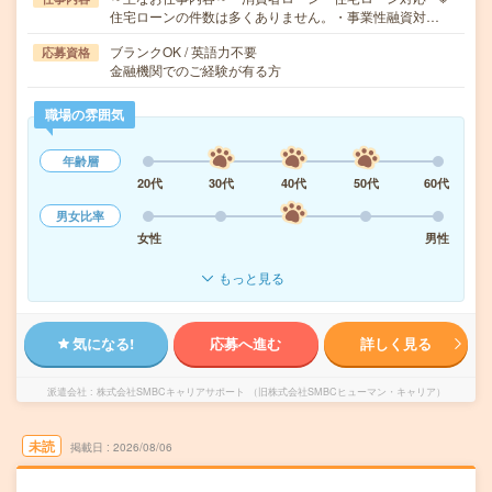
住宅ローンの件数は多くありません。・事業性融資対…
ブランクOK / 英語力不要
応募資格
金融機関でのご経験が有る方
職場の雰囲気
年齢層
20代
30代
40代
50代
60代
男女比率
女性
男性
もっと見る
気になる!
応募へ進む
詳しく見る
派遣会社
株式会社SMBCキャリアサポート （旧株式会社SMBCヒューマン・キャリア）
未読
掲載日
2026/08/06