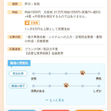
即日～長期
期間
時給1550円 月収例 21万円 時給1550円×実働7h×週5日
時給
×4週 ※月収例を保証するものではありません。
交通費
1ヶ月3万円を上限として実費支給
・後方事務全般・システムへの入力・定期預金業務・書類
仕事内容
の作成・庶務業務
ブランクOK / 英語力不要
応募資格
【必要な業界経験】金融業界
職場の雰囲気
男女比率
女性
男性
職場の様子
活気がある
しずか
もっと見る