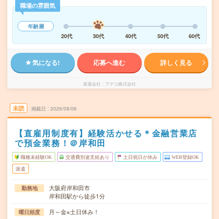
職場の雰囲気
年齢層
20代
30代
40代
50代
60代
気になる!
応募へ進む
詳しく見る
派遣会社
アデコ株式会社
未読
掲載日
2026/08/06
【直雇用制度有】経験活かせる＊金融営業店
で預金業務！＠岸和田
職種未経験OK
交通費別途支給あり
土日祝日が休み
WEB登録OK
派遣
大阪府岸和田市
勤務地
岸和田駅から徒歩1分
月～金※土日休み！
曜日頻度