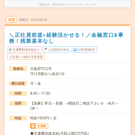
派遣会社
株式会社リクルートスタッフィング
未読
掲載日
2026/08/06
＼正社員前提×経験活かせる！／金融窓口&事
務！残業基本なし
交通費別途支給あり
土日祝日が休み
WEB登録OK
正社員への紹介予定派遣
大阪府守口市
勤務地
守口市駅から徒歩1分
月～金
曜日頻度
8:30～17:30
時間
【急募】即日～長期 ※開始日ご相談下さい♪ ※8月～
期間
OK！
時給1500円＋交
時給
交通費
◆交通費別途支給(月額上限3万円迄)