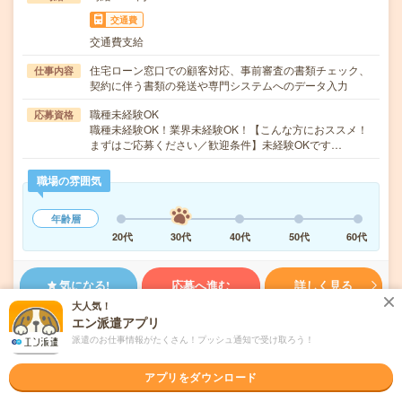
交通費
交通費支給
住宅ローン窓口での顧客対応、事前審査の書類チェック、
仕事内容
契約に伴う書類の発送や専門システムへのデータ入力
職種未経験OK
応募資格
職種未経験OK！業界未経験OK！【こんな方におススメ！
まずはご応募ください／歓迎条件】未経験OKです…
職場の雰囲気
年齢層
20代
30代
40代
50代
60代
気になる!
応募へ進む
詳しく見る
大人気！
エン派遣アプリ
派遣会社
アデコ株式会社
派遣のお仕事情報がたくさん！プッシュ通知で受け取ろう！
未読
掲載日
2026/08/06
アプリをダウンロード