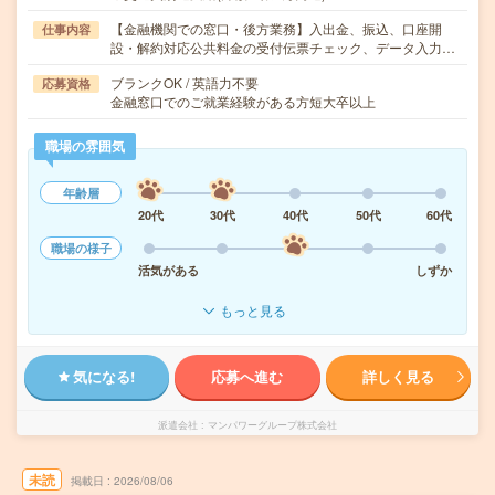
【金融機関での窓口・後方業務】入出金、振込、口座開
仕事内容
設・解約対応公共料金の受付伝票チェック、データ入力…
ブランクOK / 英語力不要
応募資格
金融窓口でのご就業経験がある方短大卒以上
職場の雰囲気
年齢層
20代
30代
40代
50代
60代
職場の様子
活気がある
しずか
もっと見る
気になる!
応募へ進む
詳しく見る
派遣会社
マンパワーグループ株式会社
未読
掲載日
2026/08/06