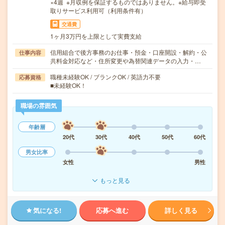
×4週 ※月収例を保証するものではありません。※給与即受
取りサービス利用可（利用条件有）
交通費
1ヶ月3万円を上限として実費支給
信用組合で後方事務のお仕事・預金・口座開設・解約・公
仕事内容
共料金対応など・住所変更や為替関連データの入力・…
職種未経験OK / ブランクOK / 英語力不要
応募資格
■未経験OK！
職場の雰囲気
年齢層
20代
30代
40代
50代
60代
男女比率
女性
男性
もっと見る
気になる!
応募へ進む
詳しく見る