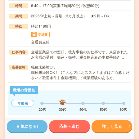
8:40～17:00(実働:7時間20分) (休憩60分)
時間
2026/9/上旬～長期（3カ月以上） ★9月～OK！
期間
時給1480円
時給
交通費
交通費支給
金融営業店での窓口、後方事務のお仕事です。来店された
仕事内容
お客様の受付、振込・振替、税金振込みの事務手続き…
職種未経験OK
応募資格
職種未経験OK！【こんな方におススメ！まずはご応募くだ
さい／歓迎条件】金融機関にて就業経験のある方。
職場の雰囲気
年齢層
20代
30代
40代
50代
60代
気になる!
応募へ進む
詳しく見る