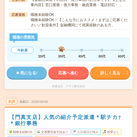
事内容】窓口業務・後方事務・融資業務・電話対応・…
職種未経験OK
応募資格
職種未経験OK！【こんな方におススメ！まずはご応募くだ
さい／歓迎条件】金融機関にて就業経験のある方。
職場の雰囲気
年齢層
20代
30代
40代
50代
60代
気になる!
応募へ進む
詳しく見る
派遣会社
アデコ株式会社
未読
掲載日
2026/08/06
【門真支店】人気の紹介予定派遣＊駅チカ↑
＊銀行事務
職種未経験OK
交通費別途支給あり
土日祝日が休み
残業なし