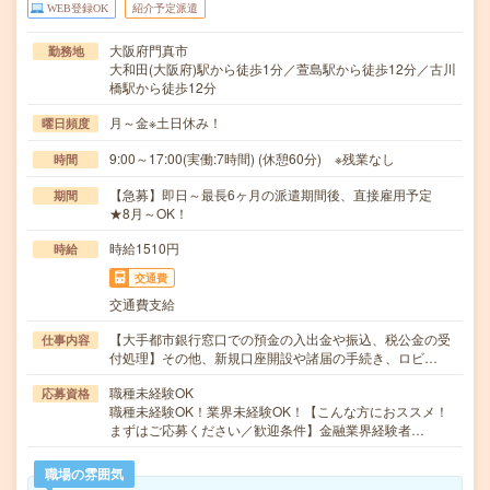
WEB登録OK
紹介予定派遣
大阪府門真市
勤務地
大和田(大阪府)駅から徒歩1分／萱島駅から徒歩12分／古川
橋駅から徒歩12分
月～金※土日休み！
曜日頻度
9:00～17:00(実働:7時間) (休憩60分) ※残業なし
時間
【急募】即日～最長6ヶ月の派遣期間後、直接雇用予定
期間
★8月～OK！
時給1510円
時給
交通費
交通費支給
【大手都市銀行窓口での預金の入出金や振込、税公金の受
仕事内容
付処理】その他、新規口座開設や諸届の手続き、ロビ…
職種未経験OK
応募資格
職種未経験OK！業界未経験OK！【こんな方におススメ！
まずはご応募ください／歓迎条件】金融業界経験者…
職場の雰囲気