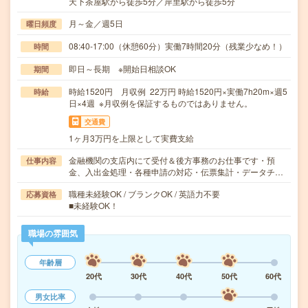
天下茶屋駅から徒歩5分／岸里駅から徒歩5分
月～金／週5日
曜日頻度
08:40-17:00（休憩60分）実働7時間20分（残業少なめ！）
時間
即日～長期 ※開始日相談OK
期間
時給1520円 月収例 22万円 時給1520円×実働7h20m×週5
時給
日×4週 ※月収例を保証するものではありません。
交通費
1ヶ月3万円を上限として実費支給
金融機関の支店内にて受付＆後方事務のお仕事です・預
仕事内容
金、入出金処理・各種申請の対応・伝票集計・データチ…
職種未経験OK / ブランクOK / 英語力不要
応募資格
■未経験OK！
職場の雰囲気
年齢層
20代
30代
40代
50代
60代
男女比率