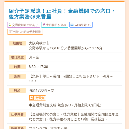
紹介予定派遣！正社員！金融機関での窓口・
後方業務@東香里
交通費別途支給あり
土日祝日が休み
WEB登録OK
正社員への紹介予定派遣
大阪府枚方市
勤務地
交野市駅からバス13分／香里園駅からバス15分
月～金
曜日頻度
8:30～17:30
時間
【急募】即日～長期 ※開始日ご相談下さい♪ ※8月～
期間
OK！
時給1700円＋交
時給
交通費
◆交通費別途支給(規定あり / 月額上限3万円迄)
【金融機関での窓口・後方業務】金融機関で定期預金年金
仕事内容
などの窓口・後方事務のおしごと1)窓口業務新規・…
ブランクOK / 英語力不要
応募資格