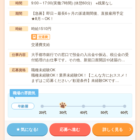
9:00～17:00(実働:7時間) (休憩60分) ※残業なし
時間
【急募】即日～最長6ヶ月の派遣期間後、直接雇用予定
期間
★8月～OK！
時給1510円
時給
交通費
交通費支給
大手都市銀行での窓口で預金の入出金や振込、税公金の受
仕事内容
付処理のお仕事です。その他、新規口座開設や諸届の…
職種未経験OK
応募資格
職種未経験OK！業界未経験OK！【こんな方におススメ！
まずはご応募ください／歓迎条件】未経験OKです…
職場の雰囲気
年齢層
20代
30代
40代
50代
60代
気になる!
応募へ進む
詳しく見る