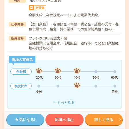
時給
交通費
全額支給（会社規定ルートによる定期代支給）
【窓口業務】・各種預金・為替・税公金・諸届の受付・各
仕事内容
種伝票作成・精査・持出業務・その他付随業務＼他の…
ブランクOK / 英語力不要
応募資格
金融機関（信用金庫、信用組合、銀行等）での窓口業務経
験のお持ちの方
職場の雰囲気
年齢層
20代
30代
40代
50代
60代
男女比率
女性
男性
もっと見る
気になる!
応募へ進む
詳しく見る