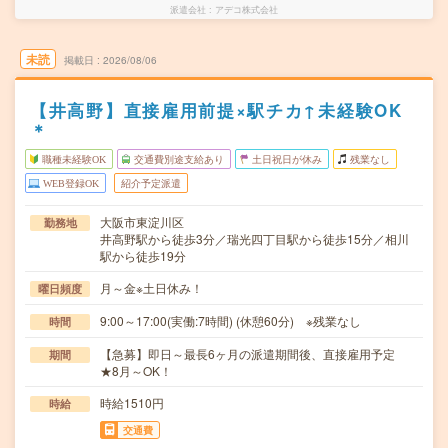
派遣会社
アデコ株式会社
未読
掲載日
2026/08/06
【井高野】直接雇用前提×駅チカ↑未経験OK
＊
職種未経験OK
交通費別途支給あり
土日祝日が休み
残業なし
WEB登録OK
紹介予定派遣
大阪市東淀川区
勤務地
井高野駅から徒歩3分／瑞光四丁目駅から徒歩15分／相川
駅から徒歩19分
月～金※土日休み！
曜日頻度
9:00～17:00(実働:7時間) (休憩60分) ※残業なし
時間
【急募】即日～最長6ヶ月の派遣期間後、直接雇用予定
期間
★8月～OK！
時給1510円
時給
交通費