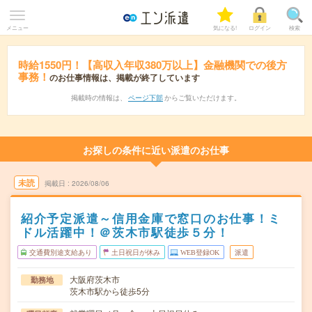
メニュー
気になる!
ログイン
検索
時給1550円！【高収入年収380万以上】金融機関での後方
事務！
のお仕事情報は、掲載が終了しています
掲載時の情報は、
ページ下部
からご覧いただけます。
お探しの条件に近い派遣のお仕事
未読
掲載日
2026/08/06
紹介予定派遣～信用金庫で窓口のお仕事！ミ
ドル活躍中！＠茨木市駅徒歩５分！
交通費別途支給あり
土日祝日が休み
WEB登録OK
派遣
大阪府茨木市
勤務地
茨木市駅から徒歩5分