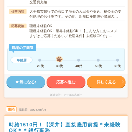
交通費支給
大手都市銀行での窓口で預金の入出金や振込、税公金の受
仕事内容
付処理のお仕事です。その他、新規口座開設や諸届の…
職種未経験OK
応募資格
職種未経験OK！業界未経験OK！【こんな方におススメ！
まずはご応募ください／歓迎条件】未経験OKです…
職場の雰囲気
年齢層
20代
30代
40代
50代
60代
気になる!
応募へ進む
詳しく見る
派遣会社
アデコ株式会社
未読
掲載日
2026/08/06
時給1510円！【深井】直接雇用前提＊未経験
OK＊＊銀行事務