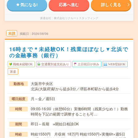
気になる!
応募へ進む
詳しく見る
派遣会社
株式会社リクルートスタッフィング
未読
掲載日
2026/08/06
16時まで＊未経験OK！残業ほぼなし▼北浜で
の金融事務（銀行）
職種未経験OK
交通費別途支給あり
土日祝日が休み
WEB登録OK
派遣
大阪市中央区
勤務地
北浜(大阪府)駅から徒歩3分／堺筋本町駅から徒歩4分
月～金／週5日
曜日頻度
09:00-16:00（休憩60分）実働6時間（残業少なめ！）勤務
時間
時間を下記の範囲で調整することも可…
即日～長期 ※開始日相談OK
期間
時給1550円 月収例 18万円 時給1550円×実働6h×週5日
時給