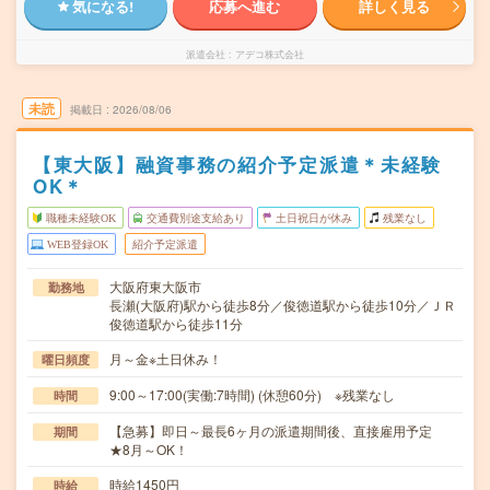
気になる!
応募へ進む
詳しく見る
派遣会社
アデコ株式会社
未読
掲載日
2026/08/06
【東大阪】融資事務の紹介予定派遣＊未経験
OK＊
職種未経験OK
交通費別途支給あり
土日祝日が休み
残業なし
WEB登録OK
紹介予定派遣
大阪府東大阪市
勤務地
長瀬(大阪府)駅から徒歩8分／俊徳道駅から徒歩10分／ＪＲ
俊徳道駅から徒歩11分
月～金※土日休み！
曜日頻度
9:00～17:00(実働:7時間) (休憩60分) ※残業なし
時間
【急募】即日～最長6ヶ月の派遣期間後、直接雇用予定
期間
★8月～OK！
時給1450円
時給