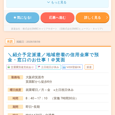
もっと見る
気になる!
応募へ進む
詳しく見る
派遣会社
株式会社SMBCキャリアサポート （旧株式会社SMBCヒューマン・キャリア）
未読
掲載日
2026/08/06
＼紹介予定派遣／地域密着の信用金庫で預
金・窓口のお仕事！＠箕面
交通費別途支給あり
土日祝日が休み
WEB登録OK
派遣
大阪府箕面市
勤務地
箕面駅から徒歩6分
就業曜日／月～金 ※土日祝日休み
曜日頻度
8：40～17：10 （実働 7時間30分）
時間
即日~長期
期間
時給1470円＋交通費