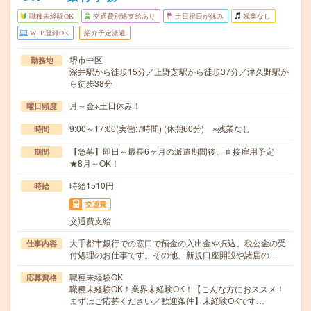
職種未経験OK
交通費別途支給あり
土日祝日が休み
残業なし
WEB登録OK
紹介予定派遣
堺市中区
勤務地
深井駅から徒歩15分／上野芝駅から徒歩37分／津久野駅か
ら徒歩38分
月～金※土日休み！
曜日頻度
9:00～17:00(実働:7時間) (休憩60分) ※残業なし
時間
【急募】即日～最長6ヶ月の派遣期間後、直接雇用予定
期間
★8月～OK！
時給1510円
時給
交通費
交通費支給
大手都市銀行での窓口で預金の入出金や振込、税公金の受
仕事内容
付処理のお仕事です。その他、新規口座開設や諸届の…
職種未経験OK
応募資格
職種未経験OK！業界未経験OK！【こんな方におススメ！
まずはご応募ください／歓迎条件】未経験OKです…