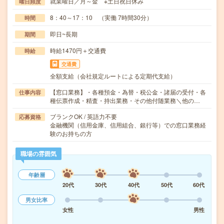
就業曜日／月～金 ※土日祝日休み
曜日頻度
8：40～17：10 （実働 7時間30分）
時間
即日~長期
期間
時給1470円＋交通費
時給
交通費
全額支給（会社規定ルートによる定期代支給）
【窓口業務】・各種預金・為替・税公金・諸届の受付・各
仕事内容
種伝票作成・精査・持出業務・その他付随業務＼他の…
ブランクOK / 英語力不要
応募資格
金融機関（信用金庫、信用組合、銀行等）での窓口業務経
験のお持ちの方
職場の雰囲気
年齢層
20代
30代
40代
50代
60代
男女比率
女性
男性