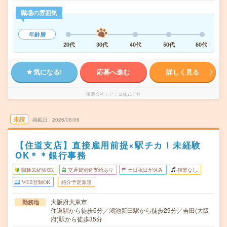
職場の雰囲気
年齢層
20代
30代
40代
50代
60代
気になる!
応募へ進む
詳しく見る
派遣会社
アデコ株式会社
未読
掲載日
2026/08/06
【住道支店】直接雇用前提×駅チカ！未経験
OK＊＊銀行事務
職種未経験OK
交通費別途支給あり
土日祝日が休み
残業なし
WEB登録OK
紹介予定派遣
大阪府大東市
勤務地
住道駅から徒歩6分／鴻池新田駅から徒歩29分／吉田(大阪
府)駅から徒歩35分