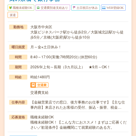
職種未経験OK
交通費別途支給あり
土日祝日が休み
WEB登録OK
派遣
大阪市中央区
勤務地
大阪ビジネスパーク駅から徒歩2分／大阪城北詰駅から徒
歩5分／京橋(大阪府)駅から徒歩10分
月～金※土日休み！
曜日頻度
8:40～17:00(実働:7時間20分) (休憩60分)
時間
2026/9/上旬～長期（3カ月以上） ★9月～OK！
期間
時給1480円
時給
交通費
交通費支給
【金融営業店での窓口、後方事務のお仕事です】【主な仕
仕事内容
事内容】来店されたお客様の受付、振込・振替、税金…
職種未経験OK
応募資格
職種未経験OK！【こんな方におススメ！まずはご応募くだ
さい／歓迎条件】金融機関にて就業経験のある方。