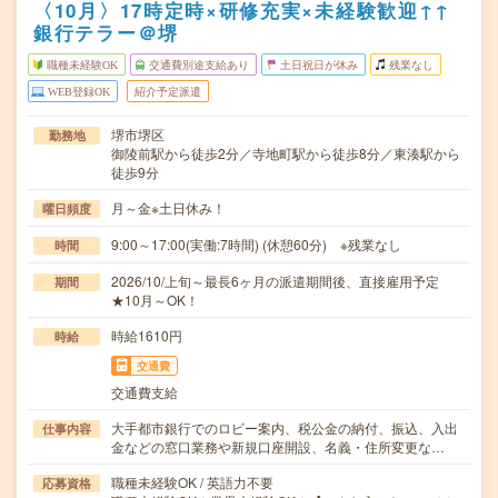
〈10月〉17時定時×研修充実×未経験歓迎↑↑
銀行テラー＠堺
職種未経験OK
交通費別途支給あり
土日祝日が休み
残業なし
WEB登録OK
紹介予定派遣
堺市堺区
勤務地
御陵前駅から徒歩2分／寺地町駅から徒歩8分／東湊駅から
徒歩9分
月～金※土日休み！
曜日頻度
9:00～17:00(実働:7時間) (休憩60分) ※残業なし
時間
2026/10/上旬～最長6ヶ月の派遣期間後、直接雇用予定
期間
★10月～OK！
時給1610円
時給
交通費
交通費支給
大手都市銀行でのロビー案内、税公金の納付、振込、入出
仕事内容
金などの窓口業務や新規口座開設、名義・住所変更な…
職種未経験OK / 英語力不要
応募資格