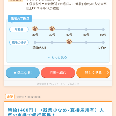
▼必須条件▼金融機関での窓口のご経験お持ちの方短大卒
以上PCスキル:入力程度
職場の雰囲気
年齢層
20代
30代
40代
50代
60代
職場の様子
活気がある
しずか
もっと見る
気になる!
応募へ進む
詳しく見る
派遣会社
マンパワーグループ株式会社
未読
掲載日
2026/08/06
時給1480円！〈残業少なめ×直接雇用有〉人
気の京橋で銀行事務＊