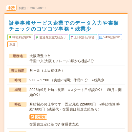
未読
掲載日
2026/08/07
証券事務サービス企業でのデータ入力や書類
チェックのコツコツ事務＊残業少
職種未経験OK
交通費別途支給あり
土日祝日が休み
WEB登録OK
派遣
大阪府豊中市
勤務地
千里中央(大阪モノレール)駅から徒歩3分
月～金（土日祝休み）
曜日頻度
9:00～17:00 （実働7時間）休憩60分 ※残業少
時間
2026年9月上旬～長期 ※スタート日相談OK！ #9月～開
期間
始OK！
月給制のお仕事です：固定月給 226800円 ※時給換算 時
時給
給1600円（残業代・交通費は別途支給あり）
交通費
交通費規定に基づき交通費支給