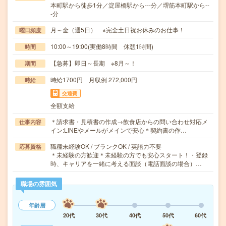
本町駅から徒歩1分／淀屋橋駅から---分／堺筋本町駅から--
-分
月～金（週5日） ※完全土日祝お休みのお仕事！
曜日頻度
10:00～19:00(実働8時間 休憩1時間)
時間
【急募】即日～長期 ※8月～！
期間
時給1700円 月収例 272,000円
時給
交通費
全額支給
＊請求書・見積書の作成→飲食店からの問い合わせ対応メ
仕事内容
イン:LINEやメールがメインで安心＊契約書の作…
職種未経験OK / ブランクOK / 英語力不要
応募資格
＊未経験の方歓迎＊未経験の方でも安心スタート！・登録
時、キャリアを一緒に考える面談（電話面談の場合）…
職場の雰囲気
年齢層
20代
30代
40代
50代
60代