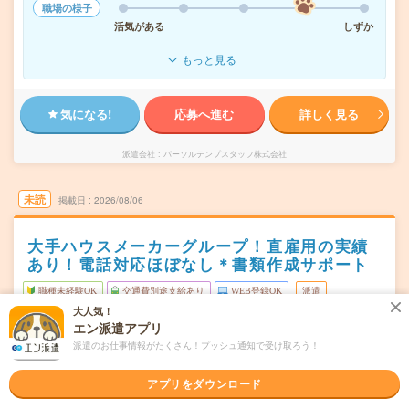
職場の様子
活気がある
しずか
もっと見る
気になる!
応募へ進む
詳しく見る
派遣会社
パーソルテンプスタッフ株式会社
未読
掲載日
2026/08/06
大手ハウスメーカーグループ！直雇用の実績
あり！電話対応ほぼなし＊書類作成サポート
職種未経験OK
交通費別途支給あり
WEB登録OK
派遣
大人気！
大阪市中央区
エン派遣アプリ
勤務地
本町駅から徒歩4分／堺筋本町駅から徒歩3分／淀屋橋駅か
派遣のお仕事情報がたくさん！プッシュ通知で受け取ろう！
ら---分
アプリをダウンロード
月・火・木・金・土・祝(週5日) ※水日休み（毎月プラス
曜日頻度
で1日希望休取れます☆）※年間休日121日！