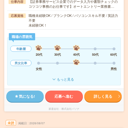
【証券事務サービス企業でのデータ入力や書類チェックの
仕事内容
コツコツ事務のお仕事です】オートエントリー業務書…
職種未経験OK / ブランクOK / パソコンスキル不要 / 英語力
応募資格
不要
未経験OK！
職場の雰囲気
年齢層
20代
30代
40代
50代
60代
男女比率
女性
男性
もっと見る
気になる!
応募へ進む
詳しく見る
派遣会社
株式会社パソナ
未読
掲載日
2026/08/07