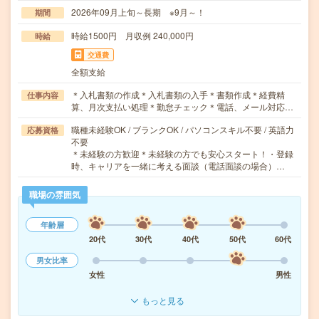
2026年09月上旬～長期 ※9月～！
期間
時給1500円 月収例 240,000円
時給
交通費
全額支給
＊入札書類の作成＊入札書類の入手＊書類作成＊経費精
仕事内容
算、月次支払い処理＊勤怠チェック＊電話、メール対応…
職種未経験OK / ブランクOK / パソコンスキル不要 / 英語力
応募資格
不要
＊未経験の方歓迎＊未経験の方でも安心スタート！・登録
時、キャリアを一緒に考える面談（電話面談の場合）…
職場の雰囲気
年齢層
20代
30代
40代
50代
60代
男女比率
女性
男性
もっと見る