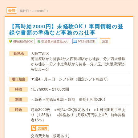
未読
掲載日
2026/08/07
【高時給2000円】未経験OK！車両情報の登
録や書類の準備など事務のお仕事
職種未経験OK
交通費別途支給あり
WEB登録OK
派遣
大阪市西区
勤務地
阿波座駅から徒歩4分／西長堀駅から徒歩---分／西大橋駅
から徒歩---分／中之島駅から徒歩---分／玉川(大阪府)駅か
ら徒歩---分
▼週4・月～日・シフト制（固定シフト相談可）
曜日頻度
1日7h9:00～21:00の間
時間
＜急募＞開始日相談～短期 長期も相談OK！
期間
時給2000円 ※日払いOK(規定あり) ※土日祝出勤手当あ
時給
り（1.35倍） ※昇格あり（月収4万円以上UP、前年昇格
者15%）
交通費
交通費支給（規定あり）