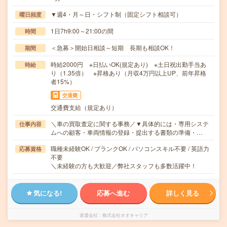
▼週4・月～日・シフト制（固定シフト相談可）
曜日頻度
1日7h9:00～21:00の間
時間
＜急募＞開始日相談～短期 長期も相談OK！
期間
時給2000円 ※日払いOK(規定あり) ※土日祝出勤手当あ
時給
り（1.35倍） ※昇格あり（月収4万円以上UP、前年昇格
者15%）
交通費
交通費支給（規定あり）
＼車の買取査定に関する事務／▼具体的には・専用システ
仕事内容
ムへの顧客・車両情報の登録・提出する書類の準備・…
職種未経験OK / ブランクOK / パソコンスキル不要 / 英語力
応募資格
不要
＼未経験の方も大歓迎／弊社スタッフも多数活躍中！
気になる!
応募へ進む
詳しく見る
派遣会社
株式会社ネオキャリア