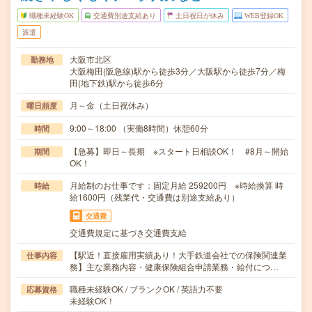
職種未経験OK
交通費別途支給あり
土日祝日が休み
WEB登録OK
派遣
大阪市北区
勤務地
大阪梅田(阪急線)駅から徒歩3分／大阪駅から徒歩7分／梅
田(地下鉄)駅から徒歩6分
月～金（土日祝休み）
曜日頻度
9:00～18:00 （実働8時間）休憩60分
時間
【急募】即日～長期 ※スタート日相談OK！ #8月～開始
期間
OK！
月給制のお仕事です：固定月給 259200円 ※時給換算 時
時給
給1600円（残業代・交通費は別途支給あり）
交通費
交通費規定に基づき交通費支給
【駅近！直接雇用実績あり！大手鉄道会社での保険関連業
仕事内容
務】主な業務内容・健康保険組合申請業務・給付につ…
職種未経験OK / ブランクOK / 英語力不要
応募資格
未経験OK！