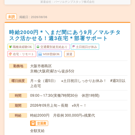
派遣会社
パーソルテンプスタッフ株式会社
未読
掲載日
2026/08/06
時給2000円＊＼まだ間にあう9月／マルチタ
スク活かせる！週3在宅＊部署サポート
職種未経験OK
交通費別途支給あり
土日祝日が休み
在宅・リモート
WEB登録OK
派遣
大阪市都島区
勤務地
京橋(大阪府)駅から徒歩5分
月～金（週5日） ※土日祝日しっかりお休み！ #週3日以
曜日頻度
上在宅
09:00～17:30(実働7時間30分 休憩1時間)
時間
2026年09月上旬～長期 ※9月～！
期間
時給2000円 月収例 300,000円+残業代
時給
交通費
全額支給