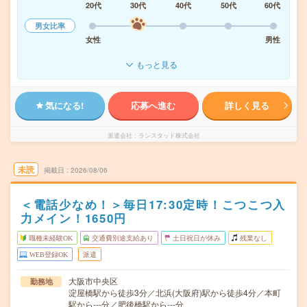
20代
30代
40代
50代
60代
男女比率
女性
男性
もっと見る
気になる!
応募へ進む
詳しく見る
派遣会社
ランスタッド株式会社
未読
掲載日
2026/08/06
＜電話少なめ！＞毎日17:30定時！こつこつ入
力メイン！1650円
職種未経験OK
交通費別途支給あり
土日祝日が休み
残業なし
WEB登録OK
派遣
大阪市中央区
勤務地
淀屋橋駅から徒歩3分／北浜(大阪府)駅から徒歩4分／本町
駅から---分／肥後橋駅から---分