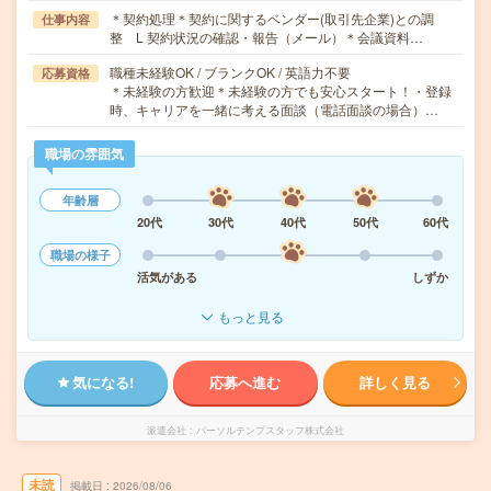
＊契約処理＊契約に関するベンダー(取引先企業)との調
仕事内容
整 L 契約状況の確認・報告（メール）＊会議資料…
職種未経験OK / ブランクOK / 英語力不要
応募資格
＊未経験の方歓迎＊未経験の方でも安心スタート！・登録
時、キャリアを一緒に考える面談（電話面談の場合）…
職場の雰囲気
年齢層
20代
30代
40代
50代
60代
職場の様子
活気がある
しずか
もっと見る
気になる!
応募へ進む
詳しく見る
派遣会社
パーソルテンプスタッフ株式会社
未読
掲載日
2026/08/06