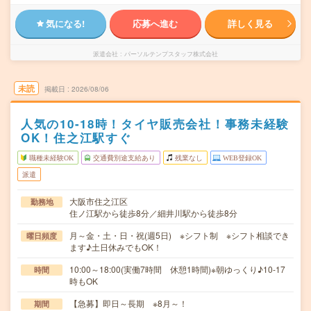
気になる!
応募へ進む
詳しく見る
派遣会社
パーソルテンプスタッフ株式会社
未読
掲載日
2026/08/06
人気の10-18時！タイヤ販売会社！事務未経験
OK！住之江駅すぐ
職種未経験OK
交通費別途支給あり
残業なし
WEB登録OK
派遣
大阪市住之江区
勤務地
住ノ江駅から徒歩8分／細井川駅から徒歩8分
月～金・土・日・祝(週5日) ※シフト制 ※シフト相談でき
曜日頻度
ます♪土日休みでもOK！
10:00～18:00(実働7時間 休憩1時間)※朝ゆっくり♪10-17
時間
時もOK
【急募】即日～長期 ※8月～！
期間