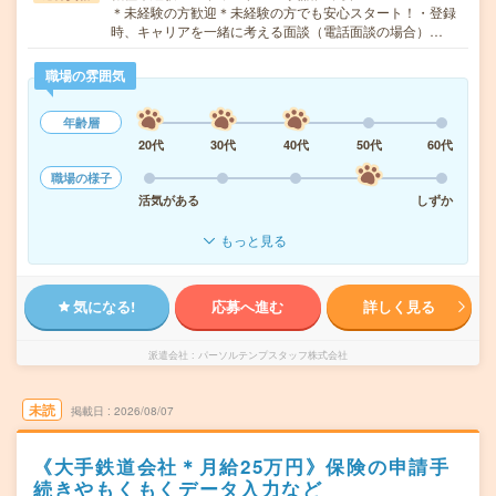
＊未経験の方歓迎＊未経験の方でも安心スタート！・登録
時、キャリアを一緒に考える面談（電話面談の場合）…
職場の雰囲気
年齢層
20代
30代
40代
50代
60代
職場の様子
活気がある
しずか
もっと見る
気になる!
応募へ進む
詳しく見る
派遣会社
パーソルテンプスタッフ株式会社
未読
掲載日
2026/08/07
《大手鉄道会社＊月給25万円》保険の申請手
続きやもくもくデータ入力など