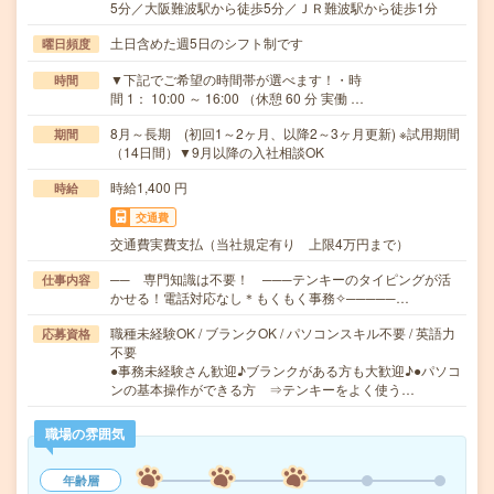
5分／大阪難波駅から徒歩5分／ＪＲ難波駅から徒歩1分
土日含めた週5日のシフト制です
曜日頻度
▼下記でご希望の時間帯が選べます！・時
時間
間 1： 10:00 ～ 16:00 （休憩 60 分 実働 …
8月～長期 (初回1～2ヶ月、以降2～3ヶ月更新) ※試用期間
期間
（14日間）▼9月以降の入社相談OK
時給1,400 円
時給
交通費
交通費実費支払（当社規定有り 上限4万円まで）
── 専門知識は不要！ ───テンキーのタイピングが活
仕事内容
かせる！電話対応なし＊もくもく事務✧─────…
職種未経験OK / ブランクOK / パソコンスキル不要 / 英語力
応募資格
不要
●事務未経験さん歓迎♪ブランクがある方も大歓迎♪●パソコ
ンの基本操作ができる方 ⇒テンキーをよく使う…
職場の雰囲気
年齢層