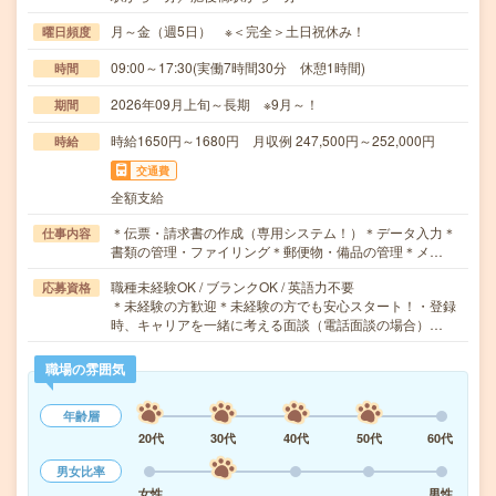
月～金（週5日） ※＜完全＞土日祝休み！
曜日頻度
09:00～17:30(実働7時間30分 休憩1時間)
時間
2026年09月上旬～長期 ※9月～！
期間
時給1650円～1680円 月収例 247,500円～252,000円
時給
交通費
全額支給
＊伝票・請求書の作成（専用システム！）＊データ入力＊
仕事内容
書類の管理・ファイリング＊郵便物・備品の管理＊メ…
職種未経験OK / ブランクOK / 英語力不要
応募資格
＊未経験の方歓迎＊未経験の方でも安心スタート！・登録
時、キャリアを一緒に考える面談（電話面談の場合）…
職場の雰囲気
年齢層
20代
30代
40代
50代
60代
男女比率
女性
男性