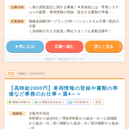
＼車の買取査定に関する事務／▼具体的には・専用システ
仕事内容
ムへの顧客・車両情報の登録・提出する書類の準備・…
職種未経験OK / ブランクOK / パソコンスキル不要 / 英語力
応募資格
不要
＼未経験の方も大歓迎／弊社スタッフも多数活躍中！
気になる!
応募へ進む
詳しく見る
派遣会社
株式会社ネオキャリア
未読
掲載日
2026/08/07
【高時給2000円】車両情報の登録や書類の準
備など事務のお仕事＜週4～＞
職種未経験OK
交通費別途支給あり
WEB登録OK
派遣
大阪市中央区
勤務地
本町駅から徒歩5分／堺筋本町駅から徒歩---分／心斎橋駅
から徒歩---分／四ツ橋駅から徒歩---分／西大橋駅から徒歩-
--分