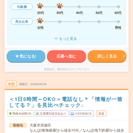
年齢層
20代
30代
40代
50代
60代
男女比率
女性
男性
もっと見る
気になる!
応募へ進む
詳しく見る
派遣会社
株式会社スタッフサービス
未読
掲載日
2026/08/06
＜1日5時間～OK✩＞電話なし＊「情報が一致
してる？」を見比べチェック♩
職種未経験OK
交通費別途支給あり
WEB登録OK
派遣
大阪市浪速区
勤務地
なんば(南海線)駅から徒歩10分／なんば(地下鉄)駅から徒歩