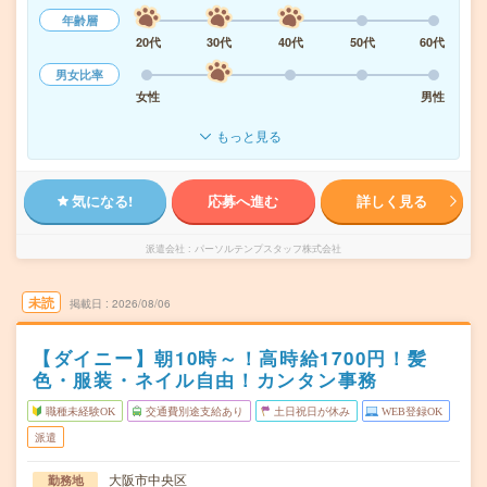
年齢層
20代
30代
40代
50代
60代
男女比率
女性
男性
もっと見る
気になる!
応募へ進む
詳しく見る
派遣会社
パーソルテンプスタッフ株式会社
未読
掲載日
2026/08/06
【ダイニー】朝10時～！高時給1700円！髪
色・服装・ネイル自由！カンタン事務
職種未経験OK
交通費別途支給あり
土日祝日が休み
WEB登録OK
派遣
大阪市中央区
勤務地