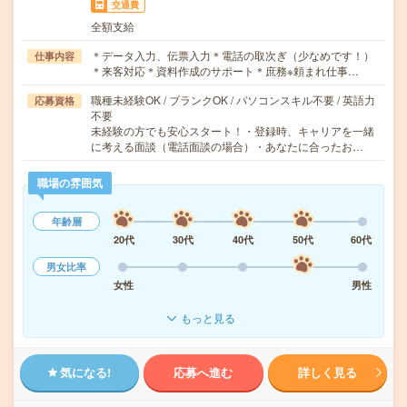
交通費
全額支給
＊データ入力、伝票入力＊電話の取次ぎ（少なめです！）
仕事内容
＊来客対応＊資料作成のサポート＊庶務※頼まれ仕事…
職種未経験OK / ブランクOK / パソコンスキル不要 / 英語力
応募資格
不要
未経験の方でも安心スタート！・登録時、キャリアを一緒
に考える面談（電話面談の場合）・あなたに合ったお…
職場の雰囲気
年齢層
20代
30代
40代
50代
60代
男女比率
女性
男性
もっと見る
気になる!
応募へ進む
詳しく見る