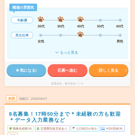
職場の雰囲気
年齢層
20代
30代
40代
50代
60代
男女比率
女性
男性
もっと見る
気になる!
応募へ進む
詳しく見る
派遣会社
株式会社パソナ
未読
掲載日
2026/08/07
8名募集！17時50分まで＊未経験の方も歓迎
＊データ入力業務など
職種未経験OK
交通費別途支給あり
土日祝日が休み
WEB登録OK