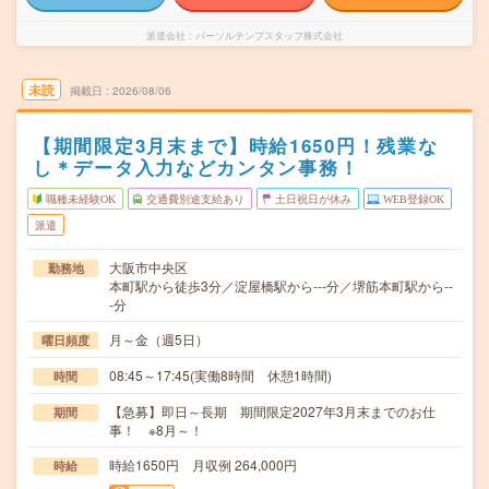
派遣会社
パーソルテンプスタッフ株式会社
未読
掲載日
2026/08/06
【期間限定3月末まで】時給1650円！残業な
し＊データ入力などカンタン事務！
職種未経験OK
交通費別途支給あり
土日祝日が休み
WEB登録OK
派遣
大阪市中央区
勤務地
本町駅から徒歩3分／淀屋橋駅から---分／堺筋本町駅から--
-分
月～金（週5日）
曜日頻度
08:45～17:45(実働8時間 休憩1時間)
時間
【急募】即日～長期 期間限定2027年3月末までのお仕
期間
事！ ※8月～！
時給1650円 月収例 264,000円
時給