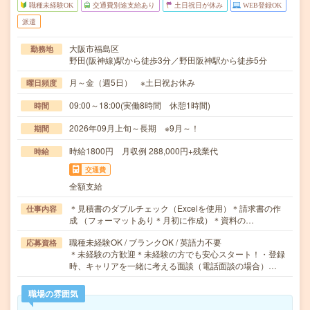
職種未経験OK
交通費別途支給あり
土日祝日が休み
WEB登録OK
派遣
大阪市福島区
勤務地
野田(阪神線)駅から徒歩3分／野田阪神駅から徒歩5分
月～金（週5日） ※土日祝お休み
曜日頻度
09:00～18:00(実働8時間 休憩1時間)
時間
2026年09月上旬～長期 ※9月～！
期間
時給1800円 月収例 288,000円+残業代
時給
交通費
全額支給
＊見積書のダブルチェック（Excelを使用）＊請求書の作
仕事内容
成 （フォーマットあり＊月初に作成）＊資料の…
職種未経験OK / ブランクOK / 英語力不要
応募資格
＊未経験の方歓迎＊未経験の方でも安心スタート！・登録
時、キャリアを一緒に考える面談（電話面談の場合）…
職場の雰囲気