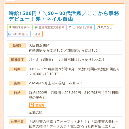
時給1500円＊＼20～30代活躍／ここから事務
デビュー！髪・ネイル自由
職種未経験OK
交通費別途支給あり
土日祝日が休み
残業なし
WEB登録OK
派遣
大阪市淀川区
勤務地
神崎川駅から徒歩15分／加島駅から徒歩15分
月～金（週5日） ※土日祝日はしっかりお休み！
曜日頻度
09:00～17:10(実働7時間10分 休憩1時間)※休憩は3回あり
時間
＜10:00～10:10/12…
2026年09月上旬～長期 ※9月～！
期間
時給1500円 月収例：203,269円～210,798円（月21日勤
時給
務の場合）
交通費
全額支給
＊納品書の作成（フォーマットあり！）＊請求書の発行＊
仕事内容
伝票の整理＊データ入力＊電話対応（社内対応はほと…