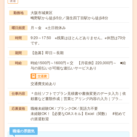
派遣
大阪市城東区
勤務地
鴫野駅から徒歩5分／蒲生四丁目駅から徒歩8分
月～金 ※土日祝休み
曜日頻度
9:20～17:50 ※残業はほとんどありません。※休憩は70分
時間
です。
【急募】即日～長期
期間
時給1500円～1600円＋交 【月収例】220,000円～ ■給
時給
与の前払いが可能な速払いサービスあり
交通費
交通費支給あり
＊自社ソフトでプラン見積書や書換変更のデータ入力｜依
仕事内容
頼書など書類作成｜営業ヒアリング内容の入力｜プラ…
職種未経験OK / ブランクOK / 英語力不要
応募資格
未経験OK！【必要なOAスキル】Excel（関数） #初めて
の派遣歓迎
職場の雰囲気