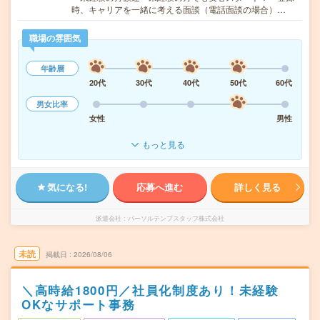
時、キャリアを一緒に考える面談（電話面談の場合）…
職場の雰囲気
年齢層
20代
30代
40代
50代
60代
男女比率
女性
男性
もっと見る
気になる!
応募へ進む
詳しく見る
派遣会社
パーソルテンプスタッフ株式会社
未読
掲載日
2026/08/06
＼高時給1800円／社員化制度あり！未経験
OKなサポート事務