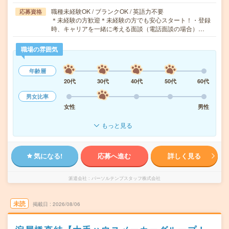
職種未経験OK / ブランクOK / 英語力不要
応募資格
＊未経験の方歓迎＊未経験の方でも安心スタート！・登録
時、キャリアを一緒に考える面談（電話面談の場合）…
職場の雰囲気
年齢層
20代
30代
40代
50代
60代
男女比率
女性
男性
もっと見る
気になる!
応募へ進む
詳しく見る
派遣会社
パーソルテンプスタッフ株式会社
未読
掲載日
2026/08/06