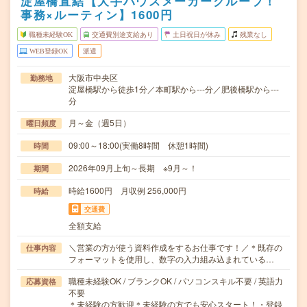
淀屋橋直結【大手ハウスメーカーグループ！
事務×ルーティン】1600円
職種未経験OK
交通費別途支給あり
土日祝日が休み
残業なし
WEB登録OK
派遣
大阪市中央区
勤務地
淀屋橋駅から徒歩1分／本町駅から---分／肥後橋駅から---
分
月～金（週5日）
曜日頻度
09:00～18:00(実働8時間 休憩1時間)
時間
2026年09月上旬～長期 ※9月～！
期間
時給1600円 月収例 256,000円
時給
交通費
全額支給
＼営業の方が使う資料作成をするお仕事です！／＊既存の
仕事内容
フォーマットを使用し、数字の入力組み込まれている…
職種未経験OK / ブランクOK / パソコンスキル不要 / 英語力
応募資格
不要
＊未経験の方歓迎＊未経験の方でも安心スタート！・登録