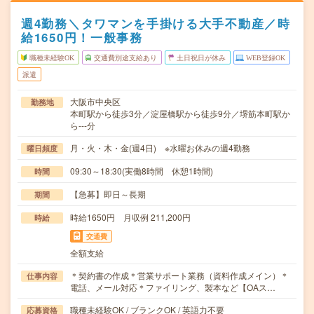
週4勤務＼タワマンを手掛ける大手不動産／時
給1650円！一般事務
職種未経験OK
交通費別途支給あり
土日祝日が休み
WEB登録OK
派遣
大阪市中央区
勤務地
本町駅から徒歩3分／淀屋橋駅から徒歩9分／堺筋本町駅か
ら---分
月・火・木・金(週4日) ※水曜お休みの週4勤務
曜日頻度
09:30～18:30(実働8時間 休憩1時間)
時間
【急募】即日～長期
期間
時給1650円 月収例 211,200円
時給
交通費
全額支給
＊契約書の作成＊営業サポート業務（資料作成メイン）＊
仕事内容
電話、メール対応＊ファイリング、製本など【OAス…
職種未経験OK / ブランクOK / 英語力不要
応募資格