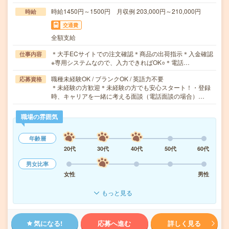
時給1450円～1500円 月収例 203,000円～210,000円
時給
交通費
全額支給
＊大手ECサイトでの注文確認＊商品の出荷指示＊入金確認
仕事内容
※専用システムなので、入力できればOK○＊電話…
職種未経験OK / ブランクOK / 英語力不要
応募資格
＊未経験の方歓迎＊未経験の方でも安心スタート！・登録
時、キャリアを一緒に考える面談（電話面談の場合）…
職場の雰囲気
年齢層
20代
30代
40代
50代
60代
男女比率
女性
男性
もっと見る
気になる!
応募へ進む
詳しく見る