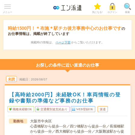
メニュー
気になる!
ログイン
検索
時給1500円！＊布施＊駅チカ後方事務中心のお仕事です
の
お仕事情報は、掲載が終了しています
掲載時の情報は、
ページ下部
からご覧いただけます。
お探しの条件に近い派遣のお仕事
未読
掲載日
2026/08/07
【高時給2000円】未経験OK！車両情報の登
録や書類の準備など事務のお仕事
職種未経験OK
交通費別途支給あり
WEB登録OK
派遣
大阪市中央区
勤務地
心斎橋駅から徒歩---分／四ツ橋駅から徒歩---分／長堀橋駅
から徒歩---分／西大橋駅から徒歩---分／大阪難波駅から徒