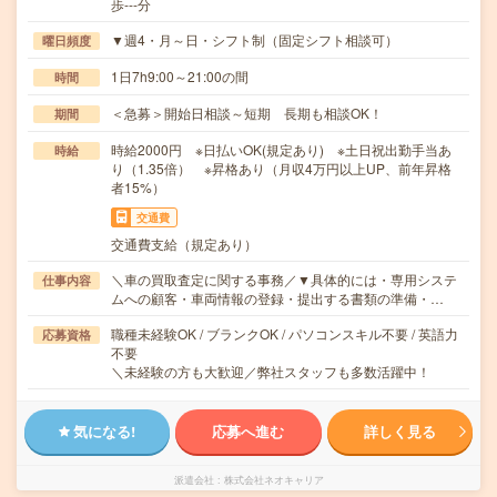
歩---分
▼週4・月～日・シフト制（固定シフト相談可）
曜日頻度
1日7h9:00～21:00の間
時間
＜急募＞開始日相談～短期 長期も相談OK！
期間
時給2000円 ※日払いOK(規定あり) ※土日祝出勤手当あ
時給
り（1.35倍） ※昇格あり（月収4万円以上UP、前年昇格
者15%）
交通費
交通費支給（規定あり）
＼車の買取査定に関する事務／▼具体的には・専用システ
仕事内容
ムへの顧客・車両情報の登録・提出する書類の準備・…
職種未経験OK / ブランクOK / パソコンスキル不要 / 英語力
応募資格
不要
＼未経験の方も大歓迎／弊社スタッフも多数活躍中！
気になる!
応募へ進む
詳しく見る
派遣会社
株式会社ネオキャリア