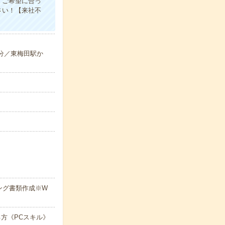
、ご希望に合っ
さい！【来社不
-分／東梅田駅か
ング書類作成※W
方《PCスキル》