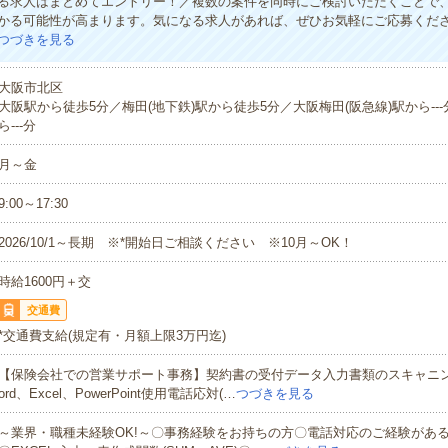
る求人はまとめてエントリー！／複数の案件を同時にご検討いただくことで
かる可能性が高まります。気になる求人があれば、ぜひお気軽にご応募くだ
つづきを見る
大阪市北区
大阪駅から徒歩5分／梅田(地下鉄)駅から徒歩5分／大阪梅田(阪急線)駅から--
ら---分
月～金
9:00～17:30
2026/10/1～長期 ※*開始日ご相談ください ※10月～OK！
時給1600円＋交
交通費
*交通費支給(規定有・月額上限3万円迄)
【保険会社での営業サポート事務】契約書の受付データ入力書類のスキャニ
ord、Excel、PowerPoint使用電話応対(…
つづきを見る
～業界・職種未経験OK!～〇事務経験をお持ちの方〇電話対応のご経験がある