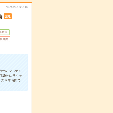
No.MJWS1720146
務
派遣
ふ歓迎
装自由
ーカーのシステム
時15分にサクッ
】スキマ時間で