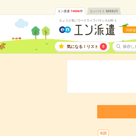
エン派遣
74686
件
エンバイト
82531
件
ちょうど良いワークライフバランスが叶う
関東版
気になる！リスト
0
保存し
未読