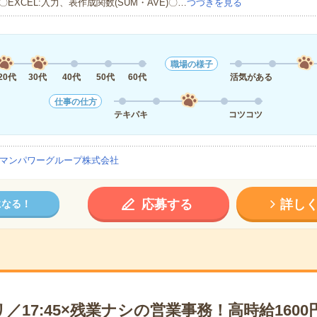
〇EXCEL:入力、表作成関数(SUM・AVE)〇…
つづきを見る
職場の様子
20代
30代
40代
50代
60代
活気がある
仕事の仕方
テキパキ
コツコツ
マンパワーグループ株式会社
応募する
詳し
になる！
／17:45×残業ナシの営業事務！高時給1600