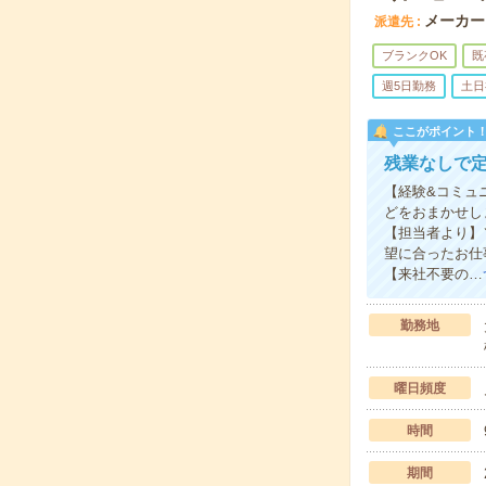
メーカー
派遣先
ブランクOK
既
週5日勤務
土日
ここがポイント
残業なしで定
【経験&コミュ
どをおまかせし
【担当者より】
望に合ったお仕
【来社不要の…
勤務地
曜日頻度
時間
期間