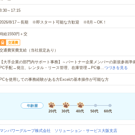
8:30～17:15
2026/8/17～長期 ※即スタート可能な方歓迎 ※8月～OK！
時給1550円＋交
交通費
交通費実費支給（当社規定あり）
【大手企業の部門内サポート事務】～パートナー企業メンバーの新規参画準
PC手配→発注、レンタル・リース管理、在庫管理→PC修…
つづきを見る
PCを使用しての事務経験がある方Excelの基本操作が可能な方
年齢層
20代
30代
40代
50代
60代
マンパワーグループ株式会社 ソリューション・サービス大阪支店