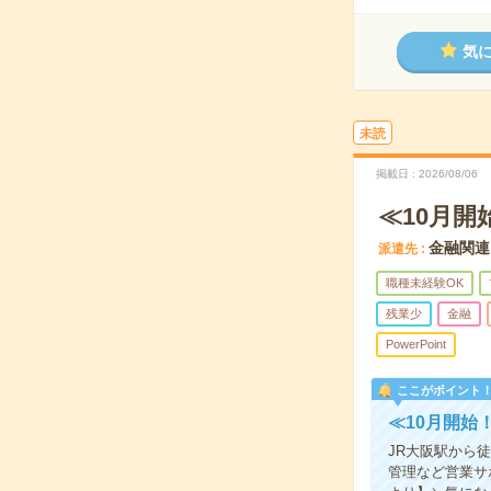
気
未読
掲載日
2026/08/06
≪10月
金融関連
派遣先
職種未経験OK
残業少
金融
PowerPoint
ここがポイント
≪10月開始
JR大阪駅から
管理など営業サ