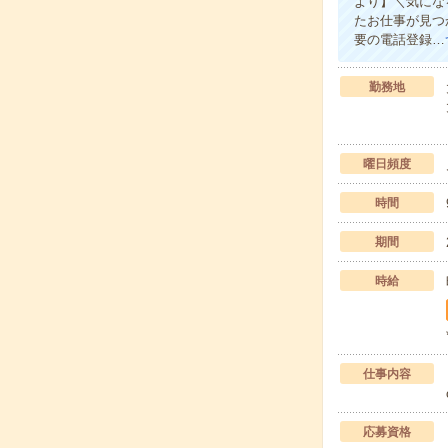
より】＼気にな
たお仕事が見つ
要の電話登録…
勤務地
曜日頻度
時間
期間
時給
仕事内容
応募資格