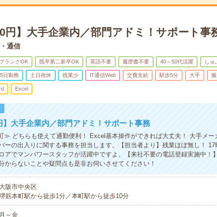
550円】大手企業内／部門アドミ！サポート事
b・通信
ブランクOK
既卒第二新卒OK
英語不要
履歴書不要
40～50代活躍
しゅ
5日勤務
土日祝休
残業少
IT通信Web
交費支給
駅歩5分
大手
服
rd
Excel
！
0円】大手企業内／部門アドミ！サポート事務
町≫ どちらも使えて通勤便利！ Excel基本操作ができれば大丈夫！ 大手メ
バーの出入りに関する事務を担当します。【担当者より】残業ほぼ無し！ 17
ロアでマンパワースタッフが活躍中ですよ。【来社不要の電話登録実施中！
分からないことや疑問点も是非お伺いさせてください！
大阪市中央区
堺筋本町駅から徒歩1分／本町駅から徒歩10分
月～金