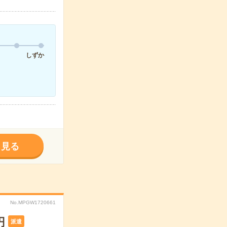
しずか
く見る
No.MPGW1720661
円
派遣