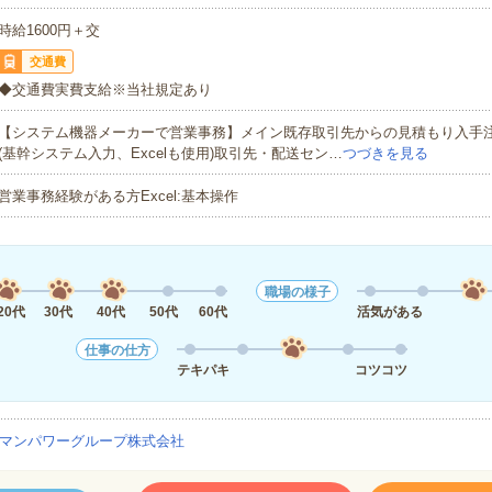
時給1600円＋交
交通費
◆交通費実費支給※当社規定あり
【システム機器メーカーで営業事務】メイン既存取引先からの見積もり入手
(基幹システム入力、Excelも使用)取引先・配送セン…
つづきを見る
営業事務経験がある方Excel:基本操作
職場の様子
20代
30代
40代
50代
60代
活気がある
仕事の仕方
テキパキ
コツコツ
マンパワーグループ株式会社