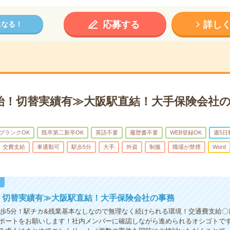
応募する
詳し
になる！
開始！切替実績有≫大阪駅直結！大手保険会社
ブランクOK
既卒第二新卒OK
英語不要
履歴書不要
WEB登録OK
週5日
交費支給
車通勤可
駅歩5分
大手
外資
制服
職場が禁煙
Word
！
！切替実績有≫大阪駅直結！大手保険会社の事務
徒歩5分！駅チカ&残業基本なしなので無理なく続けられる環境！交通費支給〇
ポートをお願いします！社内メンバーに確認しながら進められるオシゴトで