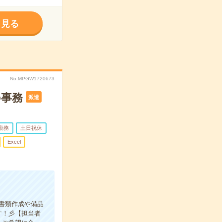
く見る
No.MPGW1720673
の事務
派遣
勤務
土日祝休
Excel
書類作成や備品
す！彡【担当者