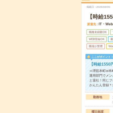
掲載日
2026/08/06
【時給1
IT・We
派遣先
職種未経験OK
WEB登録OK
週
職場が禁煙
Wo
ここがポイント
【時給155
≪堺筋本町or本
運用部門でメン
と退社！同じフ
かんたん登録＊
勤務地
曜日頻度