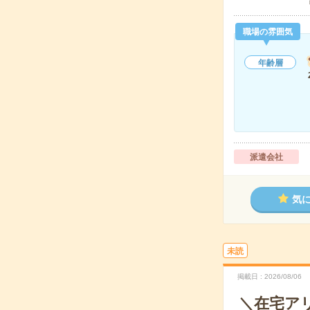
職場の雰囲気
年齢層
派遣会社
気
未読
掲載日
2026/08/06
＼在宅アリ