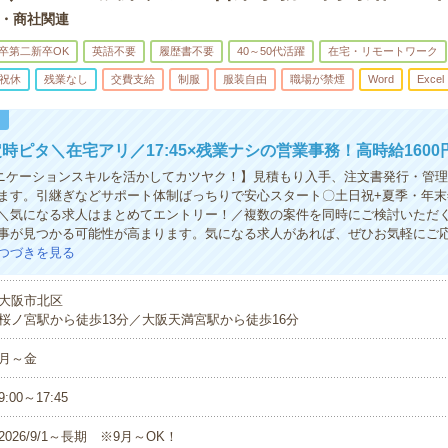
・商社関連
卒第二新卒OK
英語不要
履歴書不要
40～50代活躍
在宅・リモートワーク
祝休
残業なし
交費支給
制服
服装自由
職場が禁煙
Word
Excel
！
時ピタ＼在宅アリ／17:45×残業ナシの営業事務！高時給1600
ニケーションスキルを活かしてカツヤク！】見積もり入手、注文書発行・管
ます。引継ぎなどサポート体制ばっちりで安心スタート〇土日祝+夏季・年末
＼気になる求人はまとめてエントリー！／複数の案件を同時にご検討いただ
事が見つかる可能性が高まります。気になる求人があれば、ぜひお気軽にご
つづきを見る
大阪市北区
桜ノ宮駅から徒歩13分／大阪天満宮駅から徒歩16分
月～金
9:00～17:45
2026/9/1～長期 ※9月～OK！