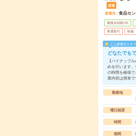
派遣
食品セン
派遣先
職種未経験OK
車通勤可
制服
ここがポイント
どなたでも
【パイナップル
めを行います。
の時間を確保で
業内容は簡単で
勤務地
曜日頻度
時間
期間