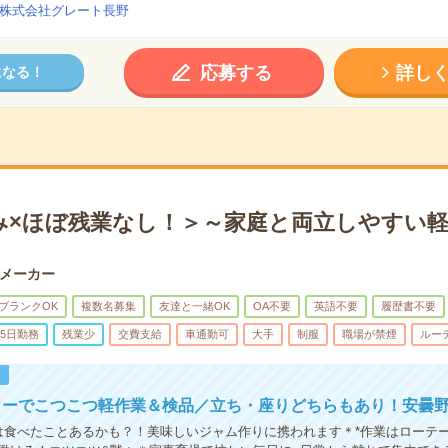
株式会社グレート長野
応募する
詳し
になる！
み×ほぼ残業なし！＞～家庭と両立しやすい
メーカー
ブランクOK
複数名募集
友達と一緒OK
OA不要
英語不要
履歴書不要
5日勤務
残業少
交費支給
車通勤可
大手
制服
職場が禁煙
ルー
！
カーでこつこつ軽作業＆検品／立ち・座りどちらもあり！安曇
は食べたことあるかも？！美味しいジャム作りに携われます＊*作業はローテ