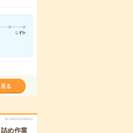
しずか
く見る
No.GREATN24810U
ク詰め作業