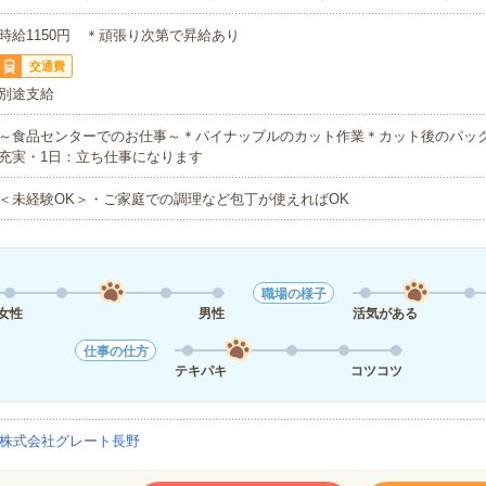
時給1150円 ＊頑張り次第で昇給あり
交通費
別途支給
～食品センターでのお仕事～＊パイナップルのカット作業＊カット後のパッ
充実・1日：立ち仕事になります
＜未経験OK＞・ご家庭での調理など包丁が使えればOK
職場の様子
女性
男性
活気がある
仕事の仕方
テキパキ
コツコツ
株式会社グレート長野