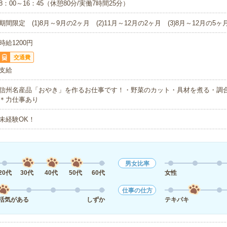
8：00～16：45（休憩80分/実働7時間25分）
期間限定 (1)8月～9月の2ヶ月 (2)11月～12月の2ヶ月 (3)8月～12月の5ヶ
時給1200円
交通費
支給
信州名産品「おやき」を作るお仕事です！・野菜のカット・具材を煮る・調
＊力仕事あり
未経験OK！
男女比率
20代
30代
40代
50代
60代
女性
仕事の仕方
活気がある
しずか
テキパキ