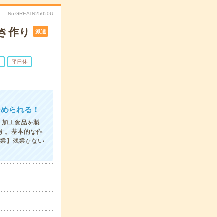
No.GREATN25020U
き作り
派遣
務
平日休
始められる！
。加工食品を製
す。基本的な作
終業】残業がない