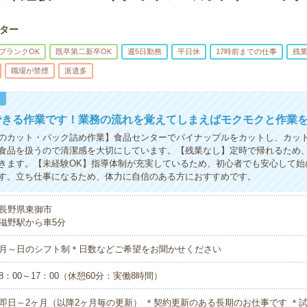
ター
ブランクOK
既卒第二新卒OK
週5日勤務
平日休
17時前までの仕事
残
職場が禁煙
派遣多
！
できる作業です！業務の流れを覚えてしまえばモクモクと作業
のカット・パック詰め作業】食品センターでパイナップルをカットし、カッ
食品を扱うので清潔感を大切にしています。【残業なし】定時で帰れるため
きます。【未経験OK】指導体制が充実しているため、初心者でも安心して始
す。立ち仕事になるため、体力に自信のある方におすすめです。
長野県東御市
滋野駅から車5分
月～日のシフト制＊日数などご希望をお聞かせください
8：00～17：00（休憩60分：実働8時間）
即日～2ヶ月（以降2ヶ月毎の更新） ＊契約更新のある長期のお仕事です ＊