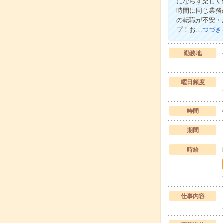
にならず楽しく
時間に同じ業務
の転職が不安・
プ！お…
つづき
勤務地
曜日頻度
時間
期間
時給
仕事内容