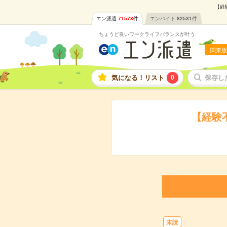
【経
エン派遣
71573
件
エンバイト
82531
件
ちょうど良いワークライフバランスが叶う
関東版
気になる！リスト
0
保存し
【経験
未読