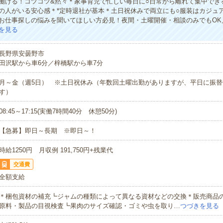
働ける！コツコツ&黙々＊家事育児で忙しい毎日に○日常から離れて集中でき
の人がいる安心感＊*定時退社が基本＊土日祝休みで両立にも○服装はカジュア
お仕事探しの悩みを聞いてほしい方必見！夜間・土曜開催・相談のみでもOK
を見る
長野県安曇野市
田沢駅から車6分／梓橋駅から車7分
月～金（週5日） ※土日祝休み（年数回土曜出勤がありますが、平日に振替
す）
08:45～17:15(実働7時間40分 休憩50分)
【急募】即日～長期 ※即日～！
時給1250円 月収例 191,750円+残業代
交通費
全額支給
＊梱包資材の補充┗ジャムの種類によって異なる資材などの交換＊販売商品
原料・製品の目視検査┗果肉のサイズ確認・ゴミや虫を取り…
つづきを見る