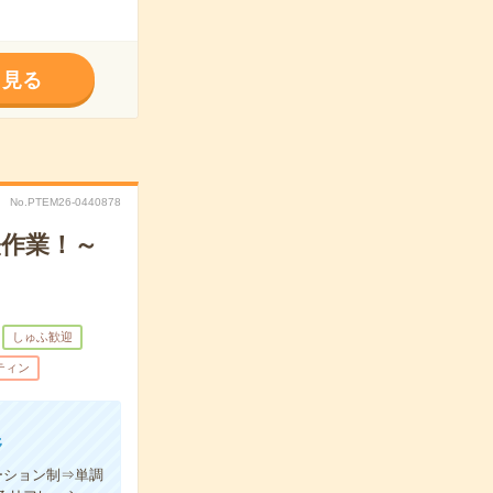
く見る
No.PTEM26-0440878
軽作業！～
しゅふ歓迎
ティン
野
ーション制⇒単調