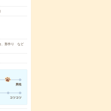
月
合、形作り など
男性
コツコツ