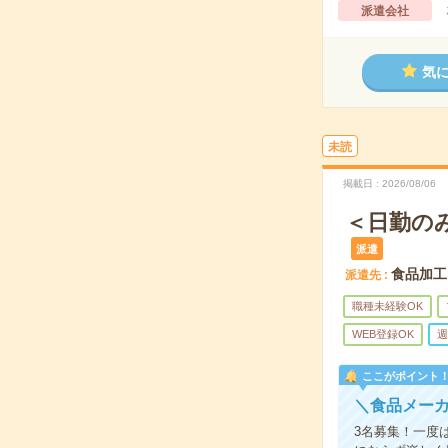
派遣会社
気
未読
掲載日
2026/08/06
＜日勤の
派遣
食品加工
派遣先
職種未経験OK
WEB登録OK
週
ここがポイント
＼食品メー
3名募集！一度