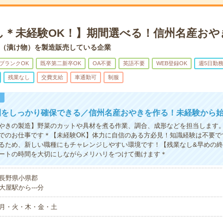
し＊未経験OK！】期間選べる！信州名産おや
（漬け物）を製造販売している企業
ブランクOK
既卒第二新卒OK
OA不要
英語不要
WEB登録OK
週5日勤
残業なし
交費支給
車通勤可
制服
！
間をしっかり確保できる／信州名産おやきを作る！未経験から
やきの製造】野菜のカットや具材を煮る作業、調合、成形などを担当します
でのお仕事です＊【未経験OK】体力に自信のある方必見！知識経験は不要で
るため、新しい職種にもチャレンジしやすい環境です！【残業なし&早めの
ートの時間を大切にしながらメリハリをつけて働けます＊
長野県小県郡
大屋駅から---分
月・火・木・金・土