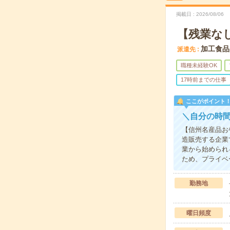
掲載日
2026/08/06
【残業な
加工食品
派遣先
職種未経験OK
17時前までの仕事
ここがポイント
＼自分の時
【信州名産品お
造販売する企業
業から始められ
ため、プライベ
勤務地
曜日頻度