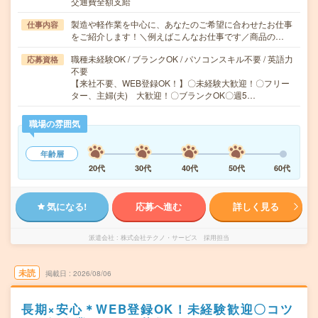
交通費全額支給
製造や軽作業を中心に、あなたのご希望に合わせたお仕事
仕事内容
をご紹介します！＼例えばこんなお仕事です／商品の…
職種未経験OK / ブランクOK / パソコンスキル不要 / 英語力
応募資格
不要
【来社不要、WEB登録OK！】〇未経験大歓迎！〇フリー
ター、主婦(夫) 大歓迎！〇ブランクOK〇週5…
職場の雰囲気
年齢層
20代
30代
40代
50代
60代
気になる!
応募へ進む
詳しく見る
派遣会社
株式会社テクノ・サービス 採用担当
未読
掲載日
2026/08/06
長期×安心＊WEB登録OK！未経験歓迎〇コツ