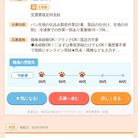
交通費
交通費規定内支給
パン生地の仕込み製造作業(計量、製品の仕分け、生地の分
仕事内容
割)、冷凍庫での作業一部あり重量物10～15k…
職種未経験OK / ブランクOK / 英語力不要
応募資格
◆未経験OK！〇まずは事前登録だけでもOK！履歴書不要
で気軽にオンライン登録★氏名・職種などを入力す…
職場の雰囲気
年齢層
20代
30代
40代
50代
60代
気になる!
応募へ進む
詳しく見る
派遣会社
株式会社綜合キャリアオプション 製造事業部（全国）
未読
掲載日
2026/08/05