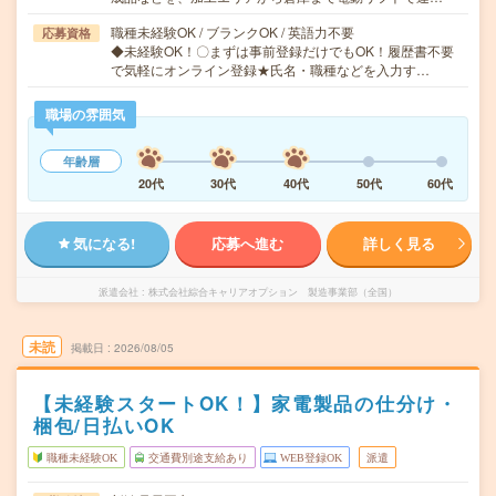
職種未経験OK / ブランクOK / 英語力不要
応募資格
◆未経験OK！〇まずは事前登録だけでもOK！履歴書不要
で気軽にオンライン登録★氏名・職種などを入力す…
職場の雰囲気
年齢層
20代
30代
40代
50代
60代
気になる!
応募へ進む
詳しく見る
派遣会社
株式会社綜合キャリアオプション 製造事業部（全国）
未読
掲載日
2026/08/05
【未経験スタートOK！】家電製品の仕分け・
梱包/日払いOK
職種未経験OK
交通費別途支給あり
WEB登録OK
派遣