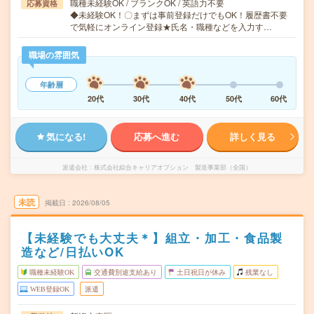
職種未経験OK / ブランクOK / 英語力不要
応募資格
◆未経験OK！〇まずは事前登録だけでもOK！履歴書不要
で気軽にオンライン登録★氏名・職種などを入力す…
職場の雰囲気
年齢層
20代
30代
40代
50代
60代
気になる!
応募へ進む
詳しく見る
派遣会社
株式会社綜合キャリアオプション 製造事業部（全国）
未読
掲載日
2026/08/05
【未経験でも大丈夫＊】組立・加工・食品製
造など/日払いOK
職種未経験OK
交通費別途支給あり
土日祝日が休み
残業なし
WEB登録OK
派遣