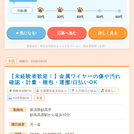
年齢層
20代
30代
40代
50代
60代
気になる!
応募へ進む
詳しく見る
派遣会社
株式会社綜合キャリアオプション 製造事業部（全国）
未読
掲載日
2026/08/05
【未経験者歓迎！】金属ワイヤーの傷や汚れ
確認・計量・梱包・運搬/日払いOK
職種未経験OK
交通費別途支給あり
土日祝日が休み
残業なし
WEB登録OK
派遣
新潟県妙高市
勤務地
妙高高原駅から徒歩10分
月～金
曜日頻度
09:00～16:0009:00～17:00