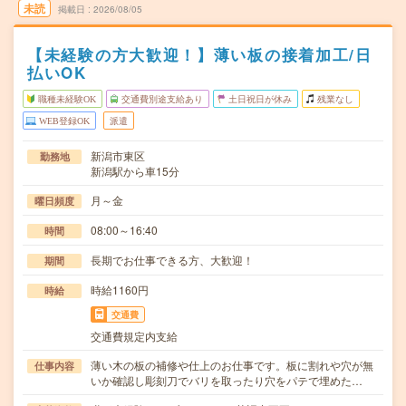
未読
掲載日
2026/08/05
【未経験の方大歓迎！】薄い板の接着加工/日
払いOK
職種未経験OK
交通費別途支給あり
土日祝日が休み
残業なし
WEB登録OK
派遣
新潟市東区
勤務地
新潟駅から車15分
月～金
曜日頻度
08:00～16:40
時間
長期でお仕事できる方、大歓迎！
期間
時給1160円
時給
交通費
交通費規定内支給
薄い木の板の補修や仕上のお仕事です。板に割れや穴が無
仕事内容
いか確認し彫刻刀でバリを取ったり穴をパテで埋めた…