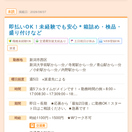
未読
掲載日
2026/08/07
即払いOK！未経験でも安心＊箱詰め・検品・
盛り付けなど
職種未経験OK
交通費別途支給あり
土日祝日が休み
WEB登録OK
派遣
新潟市西区
勤務地
新潟大学前駅から---分／寺尾駅から---分／青山駅から---分
／小針駅から---分／内野駅から---分
週5日 ※派遣先による
曜日頻度
週5フルタイムがメインです！＜勤務時間の例＞8:00～
時間
17:008:30～17:309:00～18:…
即日～長期 ★応募から「最短2日後」に勤務OK！スター
期間
ト日はご相談ください。★急募です！
時給1100円～1500円 ★Wワーク不可
時給
交通費