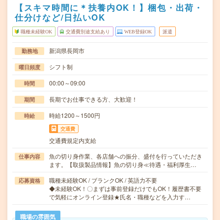
【スキマ時間に＊扶養内OK！】梱包・出荷・
仕分けなど/日払いOK
職種未経験OK
交通費別途支給あり
WEB登録OK
派遣
新潟県長岡市
勤務地
シフト制
曜日頻度
00:00～09:00
時間
長期でお仕事できる方、大歓迎！
期間
時給1200～1500円
時給
交通費
交通費規定内支給
魚の切り身作業、各店舗への振分、盛付を行っていただき
仕事内容
ます。【取扱製品情報】魚の切り身≪待遇・福利厚生…
職種未経験OK / ブランクOK / 英語力不要
応募資格
◆未経験OK！〇まずは事前登録だけでもOK！履歴書不要
で気軽にオンライン登録★氏名・職種などを入力す…
職場の雰囲気