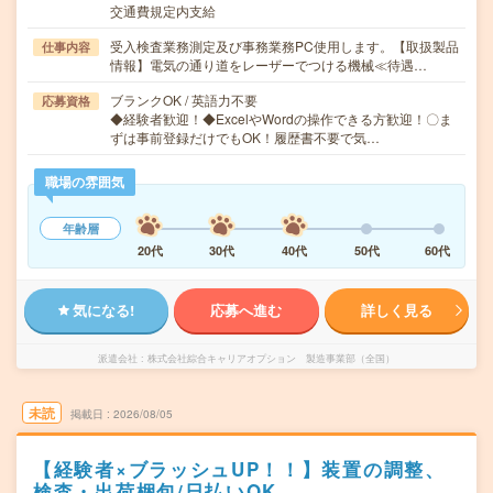
交通費規定内支給
受入検査業務測定及び事務業務PC使用します。【取扱製品
仕事内容
情報】電気の通り道をレーザーでつける機械≪待遇…
ブランクOK / 英語力不要
応募資格
◆経験者歓迎！◆ExcelやWordの操作できる方歓迎！〇ま
ずは事前登録だけでもOK！履歴書不要で気…
職場の雰囲気
年齢層
20代
30代
40代
50代
60代
気になる!
応募へ進む
詳しく見る
派遣会社
株式会社綜合キャリアオプション 製造事業部（全国）
未読
掲載日
2026/08/05
【経験者×ブラッシュUP！！】装置の調整、
検査・出荷梱包/日払いOK