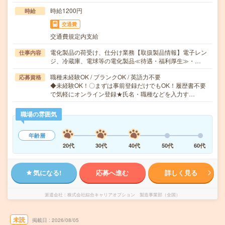
時給1200円
時給
交通費
交通費規定内支給
電化製品の荷受け、仕分け業務【取扱製品情報】電子レン
仕事内容
ジ、冷蔵庫、電球等の電化製品≪待遇・福利厚生≫・…
職種未経験OK / ブランクOK / 英語力不要
応募資格
◆未経験OK！〇まずは事前登録だけでもOK！履歴書不要
で気軽にオンライン登録★氏名・職種などを入力す…
職場の雰囲気
年齢層
20代
30代
40代
50代
60代
気になる!
応募へ進む
詳しく見る
派遣会社
株式会社綜合キャリアオプション 製造事業部（全国）
未読
掲載日
2026/08/05