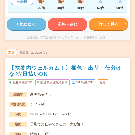
年齢層
20代
30代
40代
50代
60代
気になる!
応募へ進む
詳しく見る
派遣会社
株式会社綜合キャリアオプション 製造事業部（全国）
未読
掲載日
2026/08/05
【扶養内ウェルカム！】梱包・出荷・仕分け
など/日払いOK
職種未経験OK
交通費別途支給あり
WEB登録OK
派遣
新潟県長岡市
勤務地
シフト制
曜日頻度
16:00～21:0017:00～21:00
時間
長期でお仕事できる方、大歓迎！
期間
時給1200円
時給