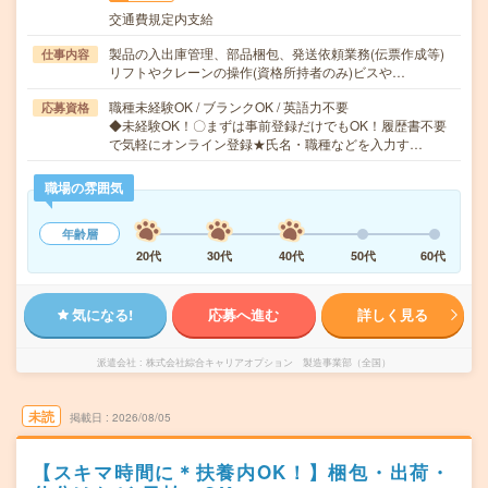
交通費規定内支給
製品の入出庫管理、部品梱包、発送依頼業務(伝票作成等)
仕事内容
リフトやクレーンの操作(資格所持者のみ)ビスや…
職種未経験OK / ブランクOK / 英語力不要
応募資格
◆未経験OK！〇まずは事前登録だけでもOK！履歴書不要
で気軽にオンライン登録★氏名・職種などを入力す…
職場の雰囲気
年齢層
20代
30代
40代
50代
60代
気になる!
応募へ進む
詳しく見る
派遣会社
株式会社綜合キャリアオプション 製造事業部（全国）
未読
掲載日
2026/08/05
【スキマ時間に＊扶養内OK！】梱包・出荷・