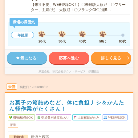
【来社不要、WEB登録OK！】〇未経験大歓迎！〇フリー
ター、主婦(夫) 大歓迎！〇ブランクOK〇週5…
職場の雰囲気
年齢層
20代
30代
40代
50代
60代
気になる!
応募へ進む
詳しく見る
派遣会社
株式会社テクノ・サービス 採用担当
未読
掲載日
2026/08/06
お菓子の箱詰めなど、体に負担ナシ＆かんた
ん軽作業がたくさん！
職種未経験OK
交通費別途支給あり
土日祝日が休み
WEB登録OK
派遣
新潟市西区
勤務地