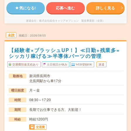
気になる!
応募へ進む
詳しく見る
派遣会社
株式会社綜合キャリアオプション 製造事業部（全国）
未読
掲載日
2026/08/05
【経験者×ブラッシュUP！】≪日勤+残業多=
シッカリ稼げる≫半導体パーツの管理
交通費別途支給あり
土日祝日が休み
WEB登録OK
派遣
新潟県長岡市
勤務地
北長岡駅から車17分
月～金
曜日頻度
08:30～17:20
時間
長期でお仕事できる方、大歓迎！
期間
時給1200円
時給
交通費