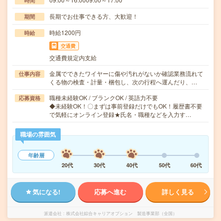
時間
長期でお仕事できる方、大歓迎！
期間
時給1200円
時給
交通費
交通費規定内支給
金属でできたワイヤーに傷や汚れがないか確認業務流れて
仕事内容
くる物の検査・計量・梱包し、次の行程へ運んだり、…
職種未経験OK / ブランクOK / 英語力不要
応募資格
◆未経験OK！〇まずは事前登録だけでもOK！履歴書不要
で気軽にオンライン登録★氏名・職種などを入力す…
職場の雰囲気
年齢層
20代
30代
40代
50代
60代
気になる!
応募へ進む
詳しく見る
派遣会社
株式会社綜合キャリアオプション 製造事業部（全国）