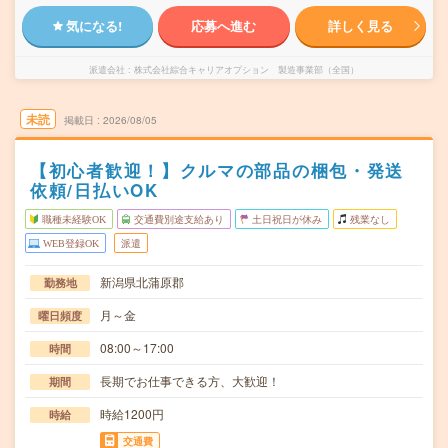
気になる!
応募へ進む
詳しく見る
派遣会社
株式会社綜合キャリアオプション 製造事業部（全国）
未読
掲載日
2026/08/05
【初心者歓迎！】クルマの部品の梱包・発送
依頼/日払いOK
職種未経験OK
交通費別途支給あり
土日祝日が休み
残業なし
WEB登録OK
派遣
新潟県北蒲原郡
勤務地
月～金
曜日頻度
08:00～17:00
時間
長期でお仕事できる方、大歓迎！
期間
時給1200円
時給
交通費