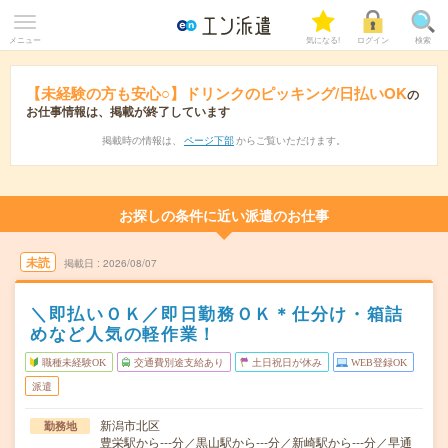
メニュー
気になる!
ログイン
検索
【未経験の方も安心○】ドリンクのピッキング/日払いOK
の
お仕事情報は、掲載が終了しています
掲載時の情報は、
ページ下部
からご覧いただけます。
お探しの条件に近い派遣のお仕事
未読
掲載日
2026/08/07
＼即払いＯＫ／即日勤務ＯＫ＊仕分け・箱詰
めなど人気の軽作業！
職種未経験OK
交通費別途支給あり
土日祝日が休み
WEB登録OK
派遣
新潟市北区
勤務地
豊栄駅から---分／黒山駅から---分／新崎駅から---分／早通