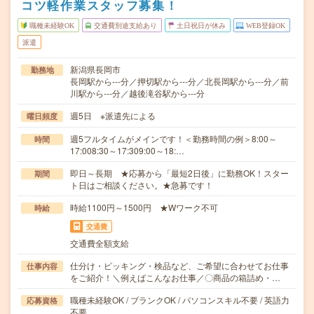
コツ軽作業スタッフ募集！
職種未経験OK
交通費別途支給あり
土日祝日が休み
WEB登録OK
派遣
新潟県長岡市
勤務地
長岡駅から---分／押切駅から---分／北長岡駅から---分／前
川駅から---分／越後滝谷駅から---分
週5日 ※派遣先による
曜日頻度
週5フルタイムがメインです！＜勤務時間の例＞8:00～
時間
17:008:30～17:309:00～18:…
即日～長期 ★応募から「最短2日後」に勤務OK！スター
期間
ト日はご相談ください。★急募です！
時給1100円～1500円 ★Wワーク不可
時給
交通費
交通費全額支給
仕分け・ピッキング・検品など、ご希望に合わせてお仕事
仕事内容
をご紹介！＼例えばこんなお仕事／〇商品の箱詰め・…
職種未経験OK / ブランクOK / パソコンスキル不要 / 英語力
応募資格
不要