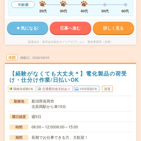
年齢層
20代
30代
40代
50代
60代
気になる!
応募へ進む
詳しく見る
派遣会社
株式会社綜合キャリアオプション 製造事業部（全国）
未読
掲載日
2026/08/05
【経験がなくても大丈夫＊】電化製品の荷受
け・仕分け作業/日払いOK
職種未経験OK
交通費別途支給あり
WEB登録OK
派遣
新潟県長岡市
勤務地
北長岡駅から車10分
週5日
曜日頻度
06:00～12:0006:00～15:00
時間
長期でお仕事できる方、大歓迎！
期間