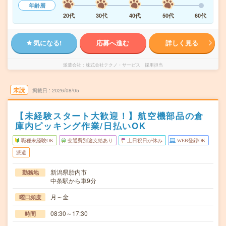
年齢層
20代
30代
40代
50代
60代
気になる!
応募へ進む
詳しく見る
派遣会社
株式会社テクノ・サービス 採用担当
未読
掲載日
2026/08/05
【未経験スタート大歓迎！】航空機部品の倉
庫内ピッキング作業/日払いOK
職種未経験OK
交通費別途支給あり
土日祝日が休み
WEB登録OK
派遣
新潟県胎内市
勤務地
中条駅から車9分
月～金
曜日頻度
08:30～17:30
時間