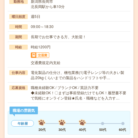
新潟県長岡市
勤務地
北長岡駅から車10分
週5日
曜日頻度
09:00～18:30
時間
長期でお仕事できる方、大歓迎！
期間
時給1200円
時給
交通費
交通費規定内支給
電化製品の仕分け、梱包業務(1)電子レンジ等の大きい製
仕事内容
品:20kgくらいまでの製品をハンドリフトや手…
職種未経験OK / ブランクOK / 英語力不要
応募資格
◆未経験OK！〇まずは事前登録だけでもOK！履歴書不要
で気軽にオンライン登録★氏名・職種などを入力す…
職場の雰囲気
年齢層
20代
30代
40代
50代
60代