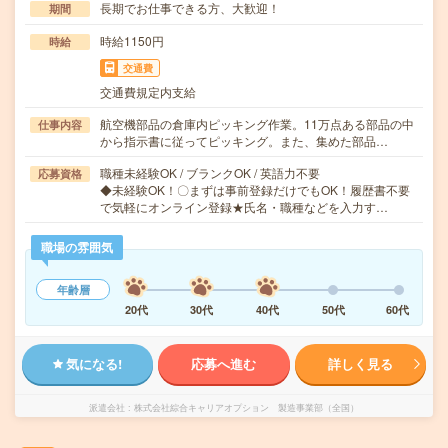
長期でお仕事できる方、大歓迎！
期間
時給1150円
時給
交通費
交通費規定内支給
航空機部品の倉庫内ピッキング作業。11万点ある部品の中
仕事内容
から指示書に従ってピッキング。また、集めた部品…
職種未経験OK / ブランクOK / 英語力不要
応募資格
◆未経験OK！〇まずは事前登録だけでもOK！履歴書不要
で気軽にオンライン登録★氏名・職種などを入力す…
職場の雰囲気
年齢層
20代
30代
40代
50代
60代
気になる!
応募へ進む
詳しく見る
派遣会社
株式会社綜合キャリアオプション 製造事業部（全国）