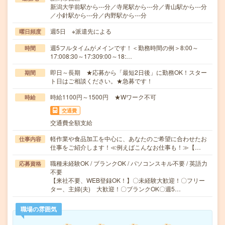
新潟大学前駅から---分／寺尾駅から---分／青山駅から---分
／小針駅から---分／内野駅から---分
週5日 ※派遣先による
曜日頻度
週5フルタイムがメインです！＜勤務時間の例＞8:00～
時間
17:008:30～17:309:00～18:…
即日～長期 ★応募から「最短2日後」に勤務OK！スター
期間
ト日はご相談ください。★急募です！
時給1100円～1500円 ★Wワーク不可
時給
交通費
交通費全額支給
軽作業や食品加工を中心に、あなたのご希望に合わせたお
仕事内容
仕事をご紹介します！≪例えばこんなお仕事も！≫【…
職種未経験OK / ブランクOK / パソコンスキル不要 / 英語力
応募資格
不要
【来社不要、WEB登録OK！】〇未経験大歓迎！〇フリー
ター、主婦(夫) 大歓迎！〇ブランクOK〇週5…
職場の雰囲気