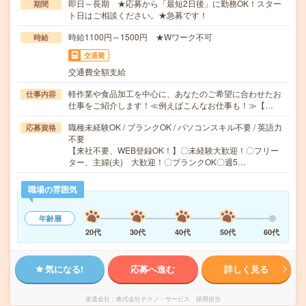
即日～長期 ★応募から「最短2日後」に勤務OK！スター
期間
ト日はご相談ください。★急募です！
時給1100円～1500円 ★Wワーク不可
時給
交通費
交通費全額支給
軽作業や食品加工を中心に、あなたのご希望に合わせたお
仕事内容
仕事をご紹介します！≪例えばこんなお仕事も！≫【…
職種未経験OK / ブランクOK / パソコンスキル不要 / 英語力
応募資格
不要
【来社不要、WEB登録OK！】〇未経験大歓迎！〇フリー
ター、主婦(夫) 大歓迎！〇ブランクOK〇週5…
職場の雰囲気
年齢層
20代
30代
40代
50代
60代
気になる!
応募へ進む
詳しく見る
派遣会社
株式会社テクノ・サービス 採用担当