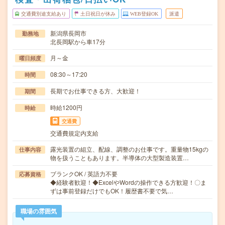
交通費別途支給あり
土日祝日が休み
WEB登録OK
派遣
新潟県長岡市
勤務地
北長岡駅から車17分
月～金
曜日頻度
08:30～17:20
時間
長期でお仕事できる方、大歓迎！
期間
時給1200円
時給
交通費
交通費規定内支給
露光装置の組立、配線、調整のお仕事です。重量物15kgの
仕事内容
物を扱うこともあります。半導体の大型製造装置…
ブランクOK / 英語力不要
応募資格
◆経験者歓迎！◆ExcelやWordの操作できる方歓迎！〇ま
ずは事前登録だけでもOK！履歴書不要で気…
職場の雰囲気