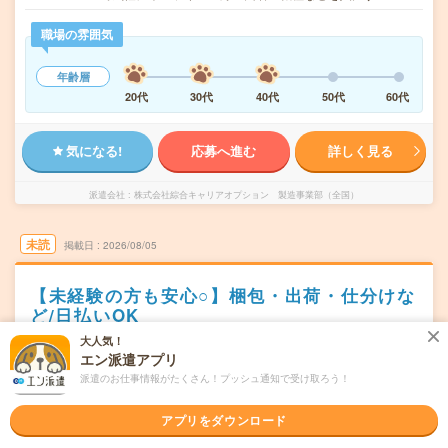
職場の雰囲気
年齢層
20代
30代
40代
50代
60代
気になる!
応募へ進む
詳しく見る
派遣会社
株式会社綜合キャリアオプション 製造事業部（全国）
未読
掲載日
2026/08/05
【未経験の方も安心○】梱包・出荷・仕分けな
ど/日払いOK
大人気！
職種未経験OK
交通費別途支給あり
土日祝日が休み
WEB登録OK
エン派遣アプリ
派遣
派遣のお仕事情報がたくさん！プッシュ通知で受け取ろう！
新潟県胎内市
勤務地
アプリをダウンロード
中条駅から車9分