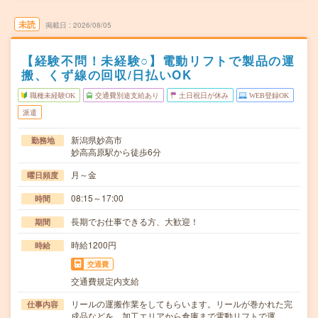
未読
掲載日
2026/08/05
【経験不問！未経験○】電動リフトで製品の運
搬、くず線の回収/日払いOK
職種未経験OK
交通費別途支給あり
土日祝日が休み
WEB登録OK
派遣
新潟県妙高市
勤務地
妙高高原駅から徒歩6分
月～金
曜日頻度
08:15～17:00
時間
長期でお仕事できる方、大歓迎！
期間
時給1200円
時給
交通費
交通費規定内支給
リールの運搬作業をしてもらいます。リールが巻かれた完
仕事内容
成品などを、加工エリアから倉庫まで電動リフトで運…