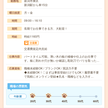
新潟市東区
勤務地
新潟駅から車15分
月～金
曜日頻度
09:00～16:10
時間
長期でお仕事できる方、大歓迎！
期間
時給1160円
時給
交通費
交通費規定内支給
パートタイム可能。薄い木の板の補修や仕上のお仕事で
仕事内容
す。板に割れや穴が無いか確認し彫刻刀でバリを取った…
職種未経験OK / ブランクOK / 英語力不要
応募資格
◆未経験OK！〇まずは事前登録だけでもOK！履歴書不要
で気軽にオンライン登録★氏名・職種などを入力す…
職場の雰囲気
年齢層
20代
30代
40代
50代
60代