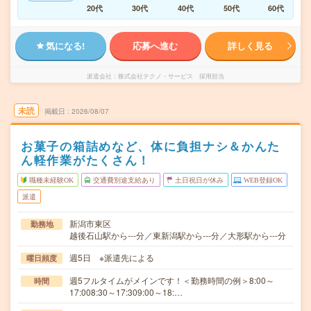
20代
30代
40代
50代
60代
気になる!
応募へ進む
詳しく見る
派遣会社
株式会社テクノ・サービス 採用担当
未読
掲載日
2026/08/07
お菓子の箱詰めなど、体に負担ナシ＆かんた
ん軽作業がたくさん！
職種未経験OK
交通費別途支給あり
土日祝日が休み
WEB登録OK
派遣
新潟市東区
勤務地
越後石山駅から---分／東新潟駅から---分／大形駅から---分
週5日 ※派遣先による
曜日頻度
週5フルタイムがメインです！＜勤務時間の例＞8:00～
時間
17:008:30～17:309:00～18:…