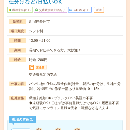
仕分けなど/日払いOK
職種未経験OK
交通費別途支給あり
WEB登録OK
派遣
新潟県長岡市
勤務地
シフト制
曜日頻度
13:00～21:00
時間
長期でお仕事できる方、大歓迎！
期間
時給1200円
時給
交通費
交通費規定内支給
パン生地の仕込み製造作業(計量、製品の仕分け、生地の分
仕事内容
割)、冷凍庫での作業一部あり重量物10～15k…
職種未経験OK / ブランクOK / 英語力不要
応募資格
◆未経験OK！〇まずは事前登録だけでもOK！履歴書不要
で気軽にオンライン登録★氏名・職種などを入力す…
職場の雰囲気