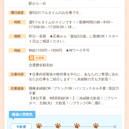
駅から---分
週5日のフルタイムのお仕事です。
曜日頻度
週5フルタイムがメインです！＜勤務時間の例＞8:00～
時間
17:008:30～17:309:00～18:…
即日～長期 ★応募から「最短2日後」に勤務OK！スター
期間
ト日はご相談ください。
時給1100円～1500円 ★Wワーク不可
時給
交通費
交通費全額支給
▼仕事内容製造や軽作業を中心に、あなたのご希望に合わ
仕事内容
せたお仕事をご紹介します！＼未経験の方も大歓迎！…
職種未経験OK / ブランクOK / パソコンスキル不要 / 英語力
応募資格
不要
【来社不要、WEB登録OK！】〇未経験大歓迎！〇フリー
ター、主婦(夫) 大歓迎！〇ブランクOK〇週5…
職場の雰囲気
年齢層