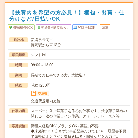
【扶養内を希望の方必見！】梱包・出荷・仕
分けなど/日払いOK
職種未経験OK
交通費別途支給あり
WEB登録OK
派遣
新潟県長岡市
勤務地
長岡駅から車12分
シフト制
曜日頻度
09:00～18:00
時間
長期でお仕事できる方、大歓迎！
期間
時給1200円
時給
交通費
交通費規定内支給
スーパーに並ぶ洋菓子を作るお仕事です。焼き菓子製造の
仕事内容
関わる一連の作業ライン作業。クリーム、レーズン等…
職種未経験OK / ブランクOK / 英語力不要
応募資格
◆未経験OK！〇まずは事前登録だけでもOK！履歴書不要
で気軽にオンライン登録★氏名・職種などを入力す…