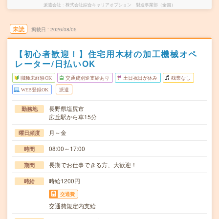
派遣会社
株式会社綜合キャリアオプション 製造事業部（全国）
未読
掲載日
2026/08/05
【初心者歓迎！】住宅用木材の加工機械オペ
レーター/日払いOK
職種未経験OK
交通費別途支給あり
土日祝日が休み
残業なし
WEB登録OK
派遣
長野県塩尻市
勤務地
広丘駅から車15分
月～金
曜日頻度
08:00～17:00
時間
長期でお仕事できる方、大歓迎！
期間
時給1200円
時給
交通費
交通費規定内支給