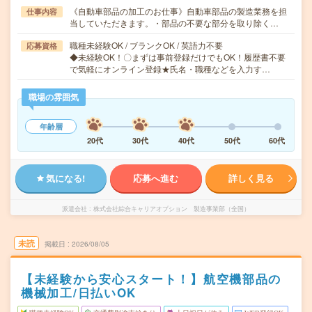
《自動車部品の加工のお仕事》自動車部品の製造業務を担
仕事内容
当していただきます。・部品の不要な部分を取り除く…
職種未経験OK / ブランクOK / 英語力不要
応募資格
◆未経験OK！〇まずは事前登録だけでもOK！履歴書不要
で気軽にオンライン登録★氏名・職種などを入力す…
職場の雰囲気
年齢層
20代
30代
40代
50代
60代
気になる!
応募へ進む
詳しく見る
派遣会社
株式会社綜合キャリアオプション 製造事業部（全国）
未読
掲載日
2026/08/05
【未経験から安心スタート！】航空機部品の
機械加工/日払いOK