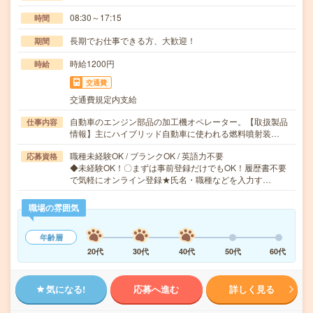
08:30～17:15
時間
長期でお仕事できる方、大歓迎！
期間
時給1200円
時給
交通費
交通費規定内支給
自動車のエンジン部品の加工機オペレーター。【取扱製品
仕事内容
情報】主にハイブリッド自動車に使われる燃料噴射装…
職種未経験OK / ブランクOK / 英語力不要
応募資格
◆未経験OK！〇まずは事前登録だけでもOK！履歴書不要
で気軽にオンライン登録★氏名・職種などを入力す…
職場の雰囲気
年齢層
20代
30代
40代
50代
60代
気になる!
応募へ進む
詳しく見る