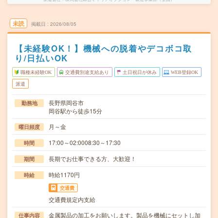
未読
掲載日
2026/08/05
【未経験OK！】機械への脱着やデコボコ取
り/日払いOK
職種未経験OK
交通費別途支給あり
土日祝日が休み
WEB登録OK
派遣
長野県岡谷市
勤務地
岡谷駅から徒歩15分
月～金
曜日頻度
17:00～02:0008:30～17:30
時間
長期でお仕事できる方、大歓迎！
期間
時給1170円
時給
交通費
交通費規定内支給
金属製品の加工をお願いします。製品を機械にセットし加
仕事内容