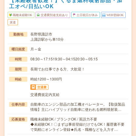
【未経験者歓迎！】くるま燃料噴射部品・加
工オペ/日払いOK
職種未経験OK
交通費別途支給あり
土日祝日が休み
WEB登録OK
派遣
長野県諏訪市
勤務地
上諏訪駅から車10分
月～金
曜日頻度
08:30～17:1519:30～04:1520:30～05:15
時間
長期でお仕事できる方、大歓迎！
期間
時給1200～1300円
時給
交通費
交通費規定内支給
自動車のエンジン部品の加工機オペレーター。【取扱製品
仕事内容
情報】主にハイブリッド自動車に使われる燃料噴射装…
職種未経験OK / ブランクOK / 英語力不要
応募資格
◆未経験OK！〇まずは事前登録だけでもOK！履歴書不要
で気軽にオンライン登録★氏名・職種などを入力す…