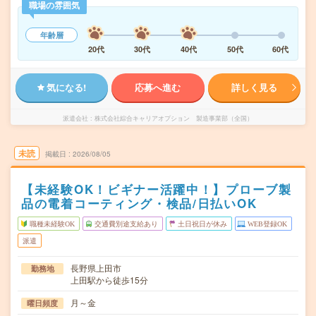
職場の雰囲気
年齢層
20代
30代
40代
50代
60代
気になる!
応募へ進む
詳しく見る
派遣会社
株式会社綜合キャリアオプション 製造事業部（全国）
未読
掲載日
2026/08/05
【未経験OK！ビギナー活躍中！】プローブ製
品の電着コーティング・検品/日払いOK
職種未経験OK
交通費別途支給あり
土日祝日が休み
WEB登録OK
派遣
長野県上田市
勤務地
上田駅から徒歩15分
月～金
曜日頻度