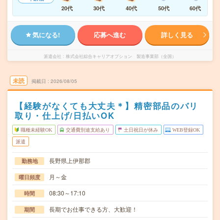
20代
30代
40代
50代
60代
気になる!
応募へ進む
詳しく見る
派遣会社
株式会社綜合キャリアオプション 製造事業部（全国）
未読
掲載日
2026/08/05
【経験がなくても大丈夫＊】精密部品のバリ
取り・仕上げ/日払いOK
職種未経験OK
交通費別途支給あり
土日祝日が休み
WEB登録OK
派遣
長野県上伊那郡
勤務地
月～金
曜日頻度
08:30～17:10
時間
長期でお仕事できる方、大歓迎！
期間