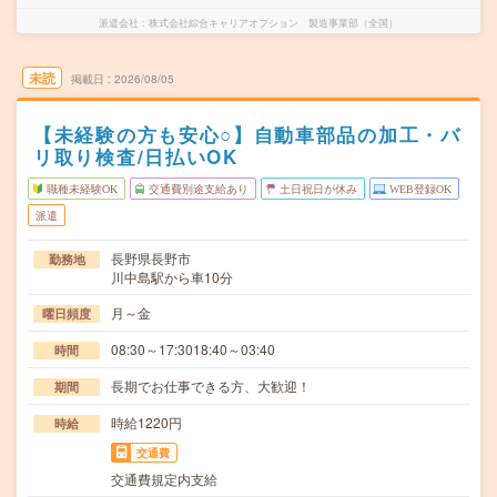
派遣会社
株式会社綜合キャリアオプション 製造事業部（全国）
未読
掲載日
2026/08/05
【未経験の方も安心○】自動車部品の加工・バ
リ取り検査/日払いOK
職種未経験OK
交通費別途支給あり
土日祝日が休み
WEB登録OK
派遣
長野県長野市
勤務地
川中島駅から車10分
月～金
曜日頻度
08:30～17:3018:40～03:40
時間
長期でお仕事できる方、大歓迎！
期間
時給1220円
時給
交通費
交通費規定内支給