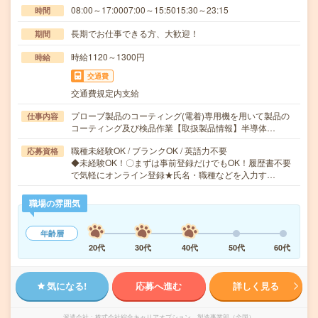
08:00～17:0007:00～15:5015:30～23:15
時間
長期でお仕事できる方、大歓迎！
期間
時給1120～1300円
時給
交通費
交通費規定内支給
プローブ製品のコーティング(電着)専用機を用いて製品の
仕事内容
コーティング及び検品作業【取扱製品情報】半導体…
職種未経験OK / ブランクOK / 英語力不要
応募資格
◆未経験OK！〇まずは事前登録だけでもOK！履歴書不要
で気軽にオンライン登録★氏名・職種などを入力す…
職場の雰囲気
年齢層
20代
30代
40代
50代
60代
気になる!
応募へ進む
詳しく見る
派遣会社
株式会社綜合キャリアオプション 製造事業部（全国）