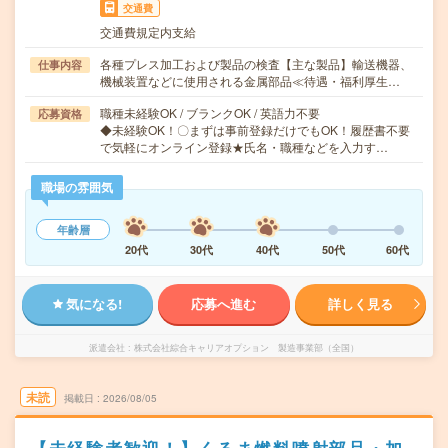
交通費
交通費規定内支給
各種プレス加工および製品の検査【主な製品】輸送機器、
仕事内容
機械装置などに使用される金属部品≪待遇・福利厚生…
職種未経験OK / ブランクOK / 英語力不要
応募資格
◆未経験OK！〇まずは事前登録だけでもOK！履歴書不要
で気軽にオンライン登録★氏名・職種などを入力す…
職場の雰囲気
年齢層
20代
30代
40代
50代
60代
気になる!
応募へ進む
詳しく見る
派遣会社
株式会社綜合キャリアオプション 製造事業部（全国）
未読
掲載日
2026/08/05