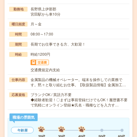
長野県上伊那郡
勤務地
宮田駅から車10分
月～金
曜日頻度
08:00～17:00
時間
長期でお仕事できる方、大歓迎！
期間
時給1200円
時給
交通費
交通費規定内支給
金属製品の機械オペレーター。端末を操作しての業務で
仕事内容
す。黙々と取り組むお仕事。【取扱製品情報】金属加工…
ブランクOK / 英語力不要
応募資格
◆経験者歓迎！〇まずは事前登録だけでもOK！履歴書不要
で気軽にオンライン登録★氏名・職種などを入力す…
職場の雰囲気
年齢層
20代
30代
40代
50代
60代