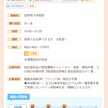
職種未経験OK
交通費別途支給あり
土日祝日が休み
残業なし
WEB登録OK
派遣
長野県下伊那郡
勤務地
月～金
曜日頻度
16:45～01:25
時間
長期でお仕事できる方、大歓迎！
期間
時給1400～1750円
時給
交通費
交通費規定内支給
抵抗器部品の製造機械オペレーター、検査、梱包作業、そ
仕事内容
の他の付随作業【取扱製品情報】抵抗器部品小さい製…
職種未経験OK / ブランクOK / 英語力不要
応募資格
◆未経験OK！〇まずは事前登録だけでもOK！履歴書不要
で気軽にオンライン登録★氏名・職種などを入力す…
職場の雰囲気
年齢層