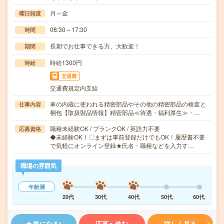
月～金
曜日頻度
08:30～17:30
時間
長期でお仕事できる方、大歓迎！
期間
時給1300円
時給
交通費
交通費規定内支給
車の内蔵に使われる精密部品やその他の精密部品の検査と
仕事内容
梱包【取扱製品情報】精密部品≪待遇・福利厚生≫・…
職種未経験OK / ブランクOK / 英語力不要
応募資格
◆未経験OK！〇まずは事前登録だけでもOK！履歴書不要
で気軽にオンライン登録★氏名・職種などを入力す…
職場の雰囲気
年齢層
20代
30代
40代
50代
60代
気になる!
応募へ進む
詳しく見る