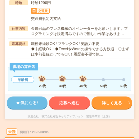
時給1200円
時給
交通費
交通費規定内支給
金属部品のプレス機械のオペレーターをお願いします。プ
仕事内容
ログラミングは設定済みですので難しい作業はありま…
職種未経験OK / ブランクOK / 英語力不要
応募資格
◆未経験OK！◆ExcelやWordの操作できる方歓迎！〇まず
は事前登録だけでもOK！履歴書不要で気…
職場の雰囲気
年齢層
20代
30代
40代
50代
60代
気になる!
応募へ進む
詳しく見る
派遣会社
株式会社綜合キャリアオプション 製造事業部（全国）
未読
掲載日
2026/08/05