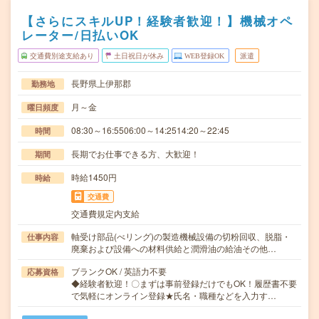
【さらにスキルUP！経験者歓迎！】機械オペ
レーター/日払いOK
交通費別途支給あり
土日祝日が休み
WEB登録OK
派遣
長野県上伊那郡
勤務地
月～金
曜日頻度
08:30～16:5506:00～14:2514:20～22:45
時間
長期でお仕事できる方、大歓迎！
期間
時給1450円
時給
交通費
交通費規定内支給
軸受け部品(べリング)の製造機械設備の切粉回収、脱脂・
仕事内容
廃棄および設備への材料供給と潤滑油の給油その他…
ブランクOK / 英語力不要
応募資格
◆経験者歓迎！〇まずは事前登録だけでもOK！履歴書不要
で気軽にオンライン登録★氏名・職種などを入力す…