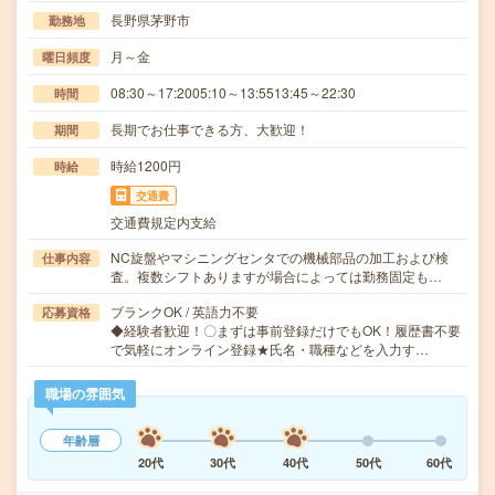
長野県茅野市
勤務地
月～金
曜日頻度
08:30～17:2005:10～13:5513:45～22:30
時間
長期でお仕事できる方、大歓迎！
期間
時給1200円
時給
交通費
交通費規定内支給
NC旋盤やマシニングセンタでの機械部品の加工および検
仕事内容
査。複数シフトありますが場合によっては勤務固定も…
ブランクOK / 英語力不要
応募資格
◆経験者歓迎！〇まずは事前登録だけでもOK！履歴書不要
で気軽にオンライン登録★氏名・職種などを入力す…
職場の雰囲気
年齢層
20代
30代
40代
50代
60代