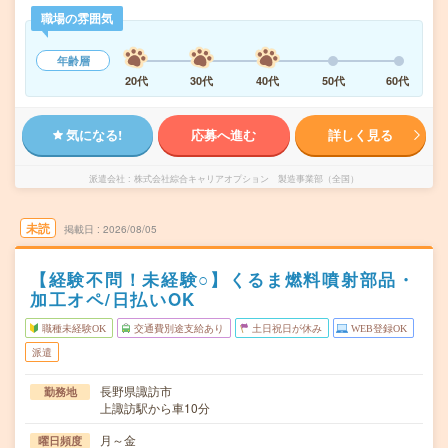
職場の雰囲気
年齢層
20代
30代
40代
50代
60代
気になる!
応募へ進む
詳しく見る
派遣会社
株式会社綜合キャリアオプション 製造事業部（全国）
未読
掲載日
2026/08/05
【経験不問！未経験○】くるま燃料噴射部品・
加工オペ/日払いOK
職種未経験OK
交通費別途支給あり
土日祝日が休み
WEB登録OK
派遣
長野県諏訪市
勤務地
上諏訪駅から車10分
月～金
曜日頻度