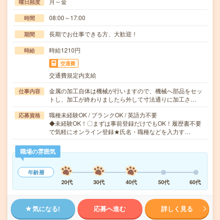
月～金
曜日頻度
08:00～17:00
時間
長期でお仕事できる方、大歓迎！
期間
時給1210円
時給
交通費
交通費規定内支給
金属の加工自体は機械が行いますので、機械へ部品をセッ
仕事内容
トし、加工が終わりましたら外して寸法通りに加工さ…
職種未経験OK / ブランクOK / 英語力不要
応募資格
◆未経験OK！〇まずは事前登録だけでもOK！履歴書不要
で気軽にオンライン登録★氏名・職種などを入力す…
職場の雰囲気
年齢層
20代
30代
40代
50代
60代
気になる!
応募へ進む
詳しく見る