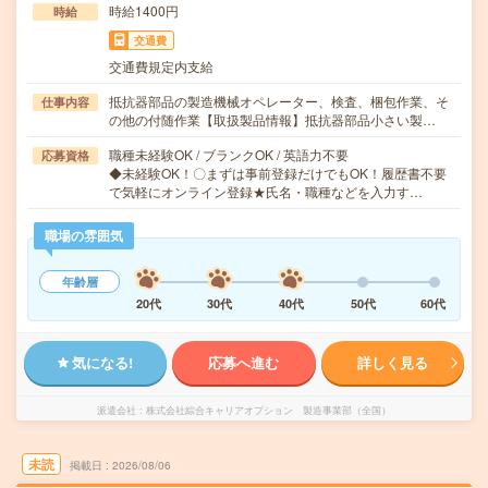
時給1400円
時給
交通費
交通費規定内支給
抵抗器部品の製造機械オペレーター、検査、梱包作業、そ
仕事内容
の他の付随作業【取扱製品情報】抵抗器部品小さい製…
職種未経験OK / ブランクOK / 英語力不要
応募資格
◆未経験OK！〇まずは事前登録だけでもOK！履歴書不要
で気軽にオンライン登録★氏名・職種などを入力す…
職場の雰囲気
年齢層
20代
30代
40代
50代
60代
気になる!
応募へ進む
詳しく見る
派遣会社
株式会社綜合キャリアオプション 製造事業部（全国）
未読
掲載日
2026/08/06