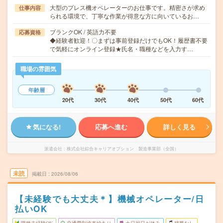
大型のプレス機オペレーターのお仕事です。精密さが求め
仕事内容
られる環境で、丁寧な作業が得意な方に向いているお…
ブランクOK / 英語力不要
応募資格
◆経験者歓迎！〇まずは事前登録だけでもOK！履歴書不要
で気軽にオンライン登録★氏名・職種などを入力す…
職場の雰囲気
年齢層
20代
30代
40代
50代
60代
気になる!
応募へ進む
詳しく見る
派遣会社
株式会社綜合キャリアオプション 製造事業部（全国）
未読
掲載日
2026/08/06
【未経験でも大丈夫＊】機械オペレーター/日
払いOK