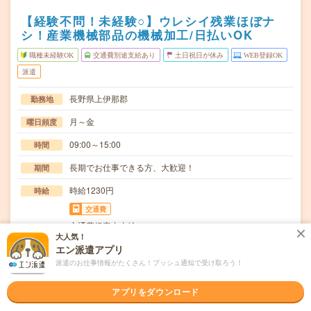
【経験不問！未経験○】ウレシイ残業ほぼナ
シ！産業機械部品の機械加工/日払いOK
職種未経験OK
交通費別途支給あり
土日祝日が休み
WEB登録OK
派遣
長野県上伊那郡
勤務地
月～金
曜日頻度
09:00～15:00
時間
長期でお仕事できる方、大歓迎！
期間
時給1230円
時給
交通費
交通費規定内支給
大人気！
マシニングセンタを使用しての金属加工【取扱製品情報】
エン派遣アプリ
仕事内容
航空機部品、産業機械部品、精密機器部品≪待遇・福…
派遣のお仕事情報がたくさん！プッシュ通知で受け取ろう！
職種未経験OK / ブランクOK / 英語力不要
応募資格
アプリをダウンロード
◆未経験OK！〇まずは事前登録だけでもOK！履歴書不要
で気軽にオンライン登録★氏名・職種などを入力す…