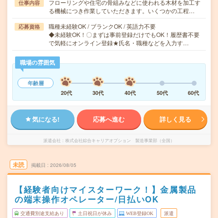
フローリングや住宅の骨組みなどに使われる木材を加工す
仕事内容
る機械につき作業していただきます。いくつかの工程…
職種未経験OK / ブランクOK / 英語力不要
応募資格
◆未経験OK！〇まずは事前登録だけでもOK！履歴書不要
で気軽にオンライン登録★氏名・職種などを入力す…
職場の雰囲気
年齢層
20代
30代
40代
50代
60代
気になる!
応募へ進む
詳しく見る
派遣会社
株式会社綜合キャリアオプション 製造事業部（全国）
未読
掲載日
2026/08/05
【経験者向けマイスターワーク！】金属製品
の端末操作オペレーター/日払いOK
交通費別途支給あり
土日祝日が休み
WEB登録OK
派遣