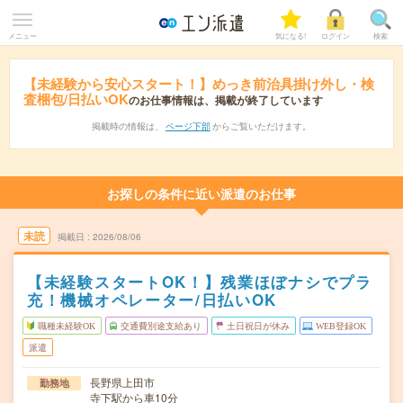
メニュー
気になる!
ログイン
検索
【未経験から安心スタート！】めっき前治具掛け外し・検
査梱包/日払いOK
のお仕事情報は、掲載が終了しています
掲載時の情報は、
ページ下部
からご覧いただけます。
お探しの条件に近い派遣のお仕事
未読
掲載日
2026/08/06
【未経験スタートOK！】残業ほぼナシでプラ
充！機械オペレーター/日払いOK
職種未経験OK
交通費別途支給あり
土日祝日が休み
WEB登録OK
派遣
長野県上田市
勤務地
寺下駅から車10分