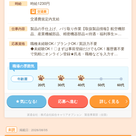
時給1230円
時給
交通費
交通費規定内支給
製品の手仕上げ、バリ取り作業【取扱製品情報】航空機部
仕事内容
品、産業機械部品、精密機器部品≪待遇・福利厚生≫…
職種未経験OK / ブランクOK / 英語力不要
応募資格
◆未経験OK！〇まずは事前登録だけでもOK！履歴書不要
で気軽にオンライン登録★氏名・職種などを入力す…
職場の雰囲気
年齢層
20代
30代
40代
50代
60代
気になる!
応募へ進む
詳しく見る
派遣会社
株式会社綜合キャリアオプション 製造事業部（全国）
未読
掲載日
2026/08/05