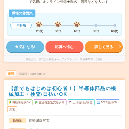
で気軽にオンライン登録★氏名・職種などを入力す…
職場の雰囲気
年齢層
20代
30代
40代
50代
60代
気になる!
応募へ進む
詳しく見る
派遣会社
株式会社綜合キャリアオプション 製造事業部（全国）
未読
掲載日
2026/08/05
【誰でもはじめは初心者！】半導体部品の機
械加工・検査/日払いOK
職種未経験OK
交通費別途支給あり
土日祝日が休み
WEB登録OK
派遣
長野県塩尻市
勤務地