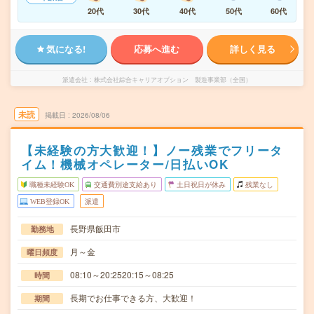
20代
30代
40代
50代
60代
気になる!
応募へ進む
詳しく見る
派遣会社
株式会社綜合キャリアオプション 製造事業部（全国）
未読
掲載日
2026/08/06
【未経験の方大歓迎！】ノー残業でフリータ
イム！機械オペレーター/日払いOK
職種未経験OK
交通費別途支給あり
土日祝日が休み
残業なし
WEB登録OK
派遣
長野県飯田市
勤務地
月～金
曜日頻度
08:10～20:2520:15～08:25
時間
長期でお仕事できる方、大歓迎！
期間