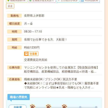
職種未経験OK
交通費別途支給あり
土日祝日が休み
WEB登録OK
派遣
長野県上伊那郡
勤務地
月～金
曜日頻度
08:30～17:10
時間
長期でお仕事できる方、大歓迎！
期間
時給1230円
時給
交通費
交通費規定内支給
マシニングセンタを使用しての金属加工【取扱製品情報】
仕事内容
航空機部品、産業機械部品、精密機器部品≪待遇・福…
職種未経験OK / ブランクOK / 英語力不要
応募資格
◆未経験OK！〇まずは事前登録だけでもOK！履歴書不要
で気軽にオンライン登録★氏名・職種などを入力す…
職場の雰囲気
年齢層