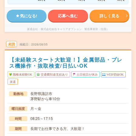
気になる!
応募へ進む
詳しく見る
派遣会社
株式会社綜合キャリアオプション 製造事業部（全国）
未読
掲載日
2026/08/05
【未経験スタート大歓迎！】金属部品・プレ
ス機操作・抜取検査/日払いOK
職種未経験OK
交通費別途支給あり
土日祝日が休み
WEB登録OK
派遣
長野県諏訪市
勤務地
茅野駅から車10分
月～金
曜日頻度
08:25～17:15
時間
長期でお仕事できる方、大歓迎！
期間