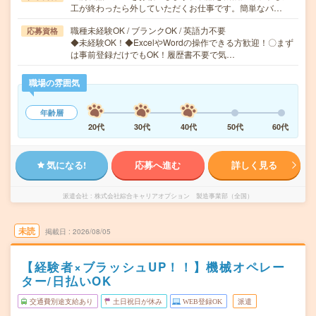
工が終わったら外していただくお仕事です。簡単なバ…
職種未経験OK / ブランクOK / 英語力不要
応募資格
◆未経験OK！◆ExcelやWordの操作できる方歓迎！〇まず
は事前登録だけでもOK！履歴書不要で気…
職場の雰囲気
年齢層
20代
30代
40代
50代
60代
気になる!
応募へ進む
詳しく見る
派遣会社
株式会社綜合キャリアオプション 製造事業部（全国）
未読
掲載日
2026/08/05
【経験者×ブラッシュUP！！】機械オペレー
ター/日払いOK
交通費別途支給あり
土日祝日が休み
WEB登録OK
派遣