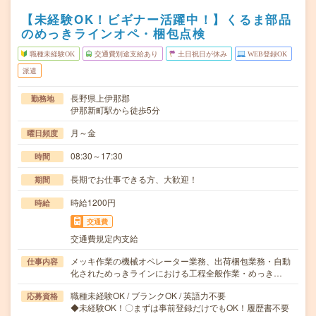
【未経験OK！ビギナー活躍中！】くるま部品
のめっきラインオペ・梱包点検
職種未経験OK
交通費別途支給あり
土日祝日が休み
WEB登録OK
派遣
長野県上伊那郡
勤務地
伊那新町駅から徒歩5分
月～金
曜日頻度
08:30～17:30
時間
長期でお仕事できる方、大歓迎！
期間
時給1200円
時給
交通費
交通費規定内支給
メッキ作業の機械オペレーター業務、出荷梱包業務・自動
仕事内容
化されためっきラインにおける工程全般作業・めっき…
職種未経験OK / ブランクOK / 英語力不要
応募資格
◆未経験OK！〇まずは事前登録だけでもOK！履歴書不要