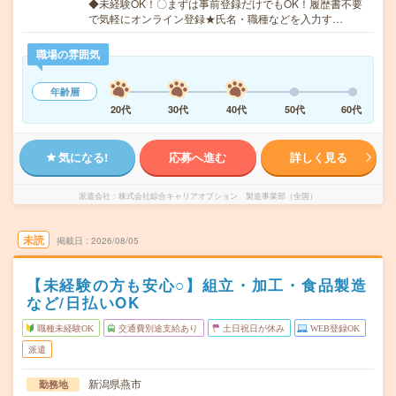
◆未経験OK！〇まずは事前登録だけでもOK！履歴書不要
で気軽にオンライン登録★氏名・職種などを入力す…
職場の雰囲気
年齢層
20代
30代
40代
50代
60代
気になる!
応募へ進む
詳しく見る
派遣会社
株式会社綜合キャリアオプション 製造事業部（全国）
未読
掲載日
2026/08/05
【未経験の方も安心○】組立・加工・食品製造
など/日払いOK
職種未経験OK
交通費別途支給あり
土日祝日が休み
WEB登録OK
派遣
新潟県燕市
勤務地