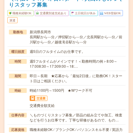
りスタッフ募集
職種未経験OK
交通費別途支給あり
土日祝日が休み
WEB登録OK
派遣
新潟県長岡市
勤務地
長岡駅から---分／押切駅から---分／北長岡駅から---分／前
川駅から---分／越後滝谷駅から---分
週5日のフルタイムのお仕事です。
曜日頻度
週5フルタイムがメインです！＜勤務時間の例＞8:00～
時間
17:008:30～17:309:00～18:…
即日～長期 ★応募から「最短2日後」に勤務OK！スター
期間
ト日はご相談ください。
時給1100円～1500円 ★Wワーク不可
時給
交通費
交通費全額支給
＼ものづくりスタッフ募集／部品の組み立てや加工、検査
仕事内容
などを行うお仕事です。丁寧な研修があるので、もの…
職種未経験OK / ブランクOK / パソコンスキル不要 / 英語力
応募資格