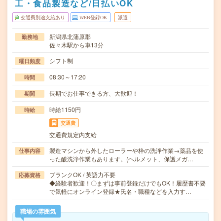
工・食品製造など/日払いOK
交通費別途支給あり
WEB登録OK
派遣
新潟県北蒲原郡
勤務地
佐々木駅から車13分
シフト制
曜日頻度
08:30～17:20
時間
長期でお仕事できる方、大歓迎！
期間
時給1150円
時給
交通費
交通費規定内支給
製造マシンから外したローラーや枠の洗浄作業→薬品を使
仕事内容
った酸洗浄作業もあります。(ヘルメット、保護メガ…
ブランクOK / 英語力不要
応募資格
◆経験者歓迎！〇まずは事前登録だけでもOK！履歴書不要
で気軽にオンライン登録★氏名・職種などを入力す…
職場の雰囲気