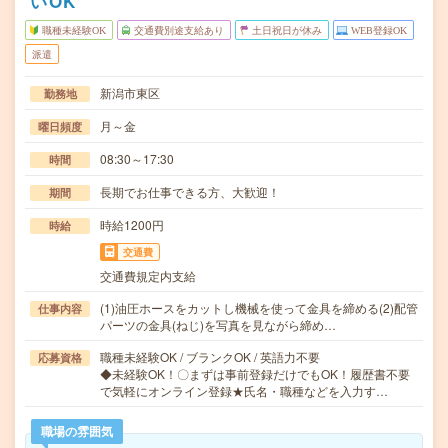
いOK
職種未経験OK
交通費別途支給あり
土日祝日が休み
WEB登録OK
派遣
新潟市東区
勤務地
月～金
曜日頻度
08:30～17:30
時間
長期でお仕事できる方、大歓迎！
期間
時給1200円
時給
交通費
交通費規定内支給
(1)油圧ホースをカットし機械を使って金具を締める(2)配管
仕事内容
パーツの金具(ねじ)を写真を見ながら締め…
職種未経験OK / ブランクOK / 英語力不要
応募資格
◆未経験OK！〇まずは事前登録だけでもOK！履歴書不要
で気軽にオンライン登録★氏名・職種などを入力す…
職場の雰囲気