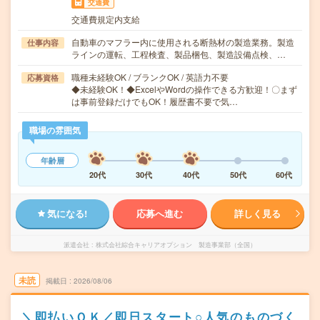
交通費
交通費規定内支給
自動車のマフラー内に使用される断熱材の製造業務。製造
仕事内容
ラインの運転、工程検査、製品梱包、製造設備点検、…
職種未経験OK / ブランクOK / 英語力不要
応募資格
◆未経験OK！◆ExcelやWordの操作できる方歓迎！〇まず
は事前登録だけでもOK！履歴書不要で気…
職場の雰囲気
年齢層
20代
30代
40代
50代
60代
気になる!
応募へ進む
詳しく見る
派遣会社
株式会社綜合キャリアオプション 製造事業部（全国）
未読
掲載日
2026/08/06
＼即払いＯＫ／即日スタート○人気のものづく