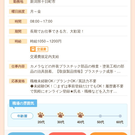
新潟県十日町市
勤務地
月～金
曜日頻度
08:00～17:00
時間
長期でお仕事できる方、大歓迎！
期間
時給1050～1200円
時給
交通費
交通費規定内支給
カメラなどの外装プラスチック部品の検査・塗装工程の部
仕事内容
品の治具脱着。【取扱製品情報】プラスチック成形・…
職種未経験OK / ブランクOK / 英語力不要
応募資格
◆未経験OK！〇まずは事前登録だけでもOK！履歴書不要
で気軽にオンライン登録★氏名・職種などを入力す…
職場の雰囲気
年齢層
20代
30代
40代
50代
60代