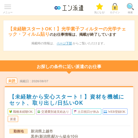
メニュー
気になる!
ログイン
検索
【未経験スタートOK！】光学素子フィルターの光学チェ
ック・フィルム貼り
のお仕事情報は、掲載が終了しています
掲載時の情報は、
ページ下部
からご覧いただけます。
お探しの条件に近い派遣のお仕事
未読
掲載日
2026/08/07
【未経験から安心スタート！】資材を機械に
セット、取り出し/日払いOK
職種未経験OK
交通費別途支給あり
土日祝日が休み
WEB登録OK
派遣
新潟県上越市
勤務地
黒井(新潟県)駅から徒歩10分