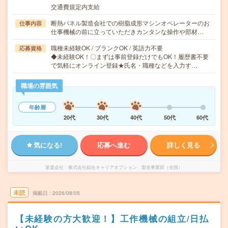
交通費規定内支給
断熱パネル製造会社での樹脂成形マシンオペレーターのお
仕事内容
仕事機械の前に立っていただきカンタンな操作や部材…
職種未経験OK / ブランクOK / 英語力不要
応募資格
◆未経験OK！〇まずは事前登録だけでもOK！履歴書不要
で気軽にオンライン登録★氏名・職種などを入力す…
職場の雰囲気
年齢層
20代
30代
40代
50代
60代
気になる!
応募へ進む
詳しく見る
派遣会社
株式会社綜合キャリアオプション 製造事業部（全国）
未読
掲載日
2026/08/05
【未経験の方大歓迎！】工作機械の組立/日払