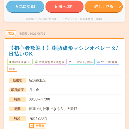
気になる!
応募へ進む
詳しく見る
派遣会社
株式会社綜合キャリアオプション 製造事業部（全国）
未読
掲載日
2026/08/05
【初心者歓迎！】樹脂成形マシンオペレータ/
日払いOK
職種未経験OK
交通費別途支給あり
土日祝日が休み
WEB登録OK
派遣
新潟市北区
勤務地
月～金
曜日頻度
08:00～17:00
時間
長期でお仕事できる方、大歓迎！
期間
時給1200円
時給
交通費