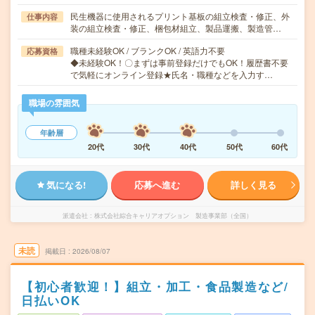
民生機器に使用されるプリント基板の組立検査・修正、外
仕事内容
装の組立検査・修正、梱包材組立、製品運搬、製造管…
職種未経験OK / ブランクOK / 英語力不要
応募資格
◆未経験OK！〇まずは事前登録だけでもOK！履歴書不要
で気軽にオンライン登録★氏名・職種などを入力す…
職場の雰囲気
年齢層
20代
30代
40代
50代
60代
気になる!
応募へ進む
詳しく見る
派遣会社
株式会社綜合キャリアオプション 製造事業部（全国）
未読
掲載日
2026/08/07
【初心者歓迎！】組立・加工・食品製造など/
日払いOK