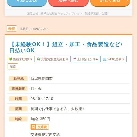
派遣会社
株式会社綜合キャリアオプション 製造事業部（全国）
未読
掲載日
2026/08/07
【未経験OK！】組立・加工・食品製造など/
日払いOK
職種未経験OK
交通費別途支給あり
土日祝日が休み
WEB登録OK
派遣
新潟県長岡市
勤務地
月～金
曜日頻度
08:10～17:10
時間
長期でお仕事できる方、大歓迎！
期間
時給1350円
時給
交通費
交通費規定内支給