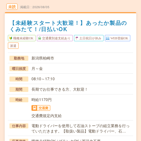
未読
掲載日
2026/08/05
【未経験スタート大歓迎！】あったか製品の
くみたて！/日払いOK
職種未経験OK
交通費別途支給あり
土日祝日が休み
WEB登録OK
派遣
新潟県柏崎市
勤務地
月～金
曜日頻度
08:10～17:10
時間
長期でお仕事できる方、大歓迎！
期間
時給1170円
時給
交通費
交通費規定内支給
電動ドライバーを使用して石油ストーブの組立業務を行っ
仕事内容
ていただきます。【取扱い製品】電動ドライバー、石…
職種未経験OK / ブランクOK / 英語力不要