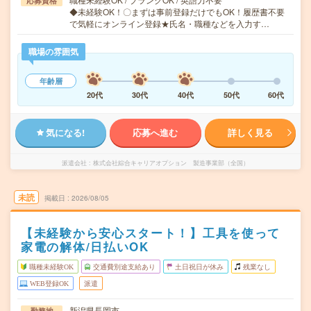
応募資格
◆未経験OK！〇まずは事前登録だけでもOK！履歴書不要
で気軽にオンライン登録★氏名・職種などを入力す…
職場の雰囲気
年齢層
20代
30代
40代
50代
60代
気になる!
応募へ進む
詳しく見る
派遣会社
株式会社綜合キャリアオプション 製造事業部（全国）
未読
掲載日
2026/08/05
【未経験から安心スタート！】工具を使って
家電の解体/日払いOK
職種未経験OK
交通費別途支給あり
土日祝日が休み
残業なし
WEB登録OK
派遣
新潟県長岡市
勤務地