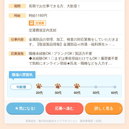
長期でお仕事できる方、大歓迎！
期間
時給1160円
時給
交通費
交通費規定内支給
金属部品の管理、加工、検査の対応業務をしていただきま
仕事内容
す。【取扱製品情報】金属部品≪待遇・福利厚生≫・…
職種未経験OK / ブランクOK / 英語力不要
応募資格
◆未経験OK！〇まずは事前登録だけでもOK！履歴書不要
で気軽にオンライン登録★氏名・職種などを入力す…
職場の雰囲気
年齢層
20代
30代
40代
50代
60代
気になる!
応募へ進む
詳しく見る
派遣会社
株式会社綜合キャリアオプション 製造事業部（全国）