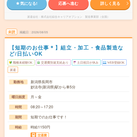
気になる!
応募へ進む
詳しく見る
派遣会社
株式会社綜合キャリアオプション 製造事業部（全国）
未読
掲載日
2026/08/05
【短期のお仕事＊】組立・加工・食品製造な
ど/日払いOK
職種未経験OK
交通費別途支給あり
土日祝日が休み
WEB登録OK
派遣
新潟県長岡市
勤務地
妙法寺(新潟県)駅から車5分
月～金
曜日頻度
08:20～17:20
時間
短期でのお仕事です！
期間
時給1150円
時給
交通費