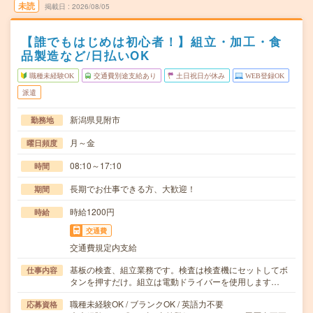
未読
掲載日
2026/08/05
【誰でもはじめは初心者！】組立・加工・食
品製造など/日払いOK
職種未経験OK
交通費別途支給あり
土日祝日が休み
WEB登録OK
派遣
新潟県見附市
勤務地
月～金
曜日頻度
08:10～17:10
時間
長期でお仕事できる方、大歓迎！
期間
時給1200円
時給
交通費
交通費規定内支給
基板の検査、組立業務です。検査は検査機にセットしてボ
仕事内容
タンを押すだけ。組立は電動ドライバーを使用します…
職種未経験OK / ブランクOK / 英語力不要
応募資格