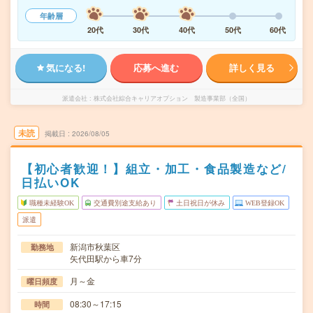
年齢層
20代
30代
40代
50代
60代
気になる!
応募へ進む
詳しく見る
派遣会社
株式会社綜合キャリアオプション 製造事業部（全国）
未読
掲載日
2026/08/05
【初心者歓迎！】組立・加工・食品製造など/
日払いOK
職種未経験OK
交通費別途支給あり
土日祝日が休み
WEB登録OK
派遣
新潟市秋葉区
勤務地
矢代田駅から車7分
月～金
曜日頻度
08:30～17:15
時間