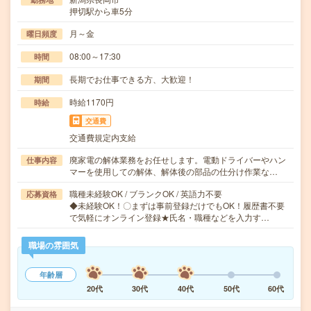
押切駅から車5分
月～金
曜日頻度
08:00～17:30
時間
長期でお仕事できる方、大歓迎！
期間
時給1170円
時給
交通費
交通費規定内支給
廃家電の解体業務をお任せします。電動ドライバーやハン
仕事内容
マーを使用しての解体、解体後の部品の仕分け作業な…
職種未経験OK / ブランクOK / 英語力不要
応募資格
◆未経験OK！〇まずは事前登録だけでもOK！履歴書不要
で気軽にオンライン登録★氏名・職種などを入力す…
職場の雰囲気
年齢層
20代
30代
40代
50代
60代