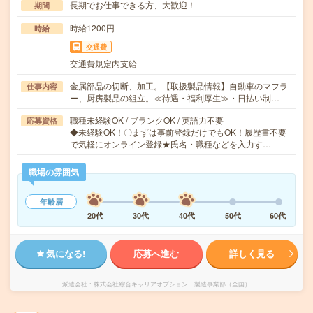
長期でお仕事できる方、大歓迎！
期間
時給1200円
時給
交通費
交通費規定内支給
金属部品の切断、加工。【取扱製品情報】自動車のマフラ
仕事内容
ー、厨房製品の組立。≪待遇・福利厚生≫・日払い制…
職種未経験OK / ブランクOK / 英語力不要
応募資格
◆未経験OK！〇まずは事前登録だけでもOK！履歴書不要
で気軽にオンライン登録★氏名・職種などを入力す…
職場の雰囲気
年齢層
20代
30代
40代
50代
60代
気になる!
応募へ進む
詳しく見る
派遣会社
株式会社綜合キャリアオプション 製造事業部（全国）