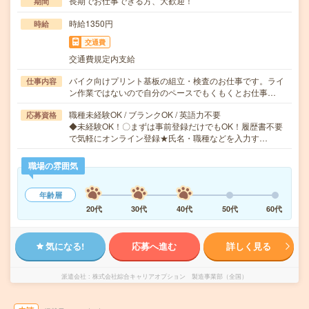
長期でお仕事できる方、大歓迎！
期間
時給1350円
時給
交通費
交通費規定内支給
バイク向けプリント基板の組立・検査のお仕事です。ライ
仕事内容
ン作業ではないので自分のペースでもくもくとお仕事…
職種未経験OK / ブランクOK / 英語力不要
応募資格
◆未経験OK！〇まずは事前登録だけでもOK！履歴書不要
で気軽にオンライン登録★氏名・職種などを入力す…
職場の雰囲気
年齢層
20代
30代
40代
50代
60代
気になる!
応募へ進む
詳しく見る
派遣会社
株式会社綜合キャリアオプション 製造事業部（全国）