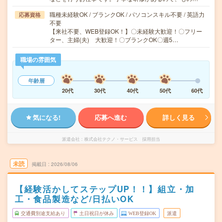
職種未経験OK / ブランクOK / パソコンスキル不要 / 英語力
応募資格
不要
【来社不要、WEB登録OK！】〇未経験大歓迎！〇フリー
ター、主婦(夫) 大歓迎！〇ブランクOK〇週5…
職場の雰囲気
年齢層
20代
30代
40代
50代
60代
気になる!
応募へ進む
詳しく見る
派遣会社
株式会社テクノ・サービス 採用担当
未読
掲載日
2026/08/06
【経験活かしてステップUP！！】組立・加
工・食品製造など/日払いOK
交通費別途支給あり
土日祝日が休み
WEB登録OK
派遣