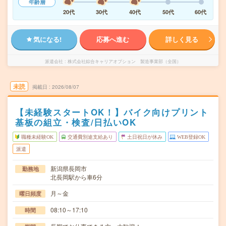
年齢層
20代
30代
40代
50代
60代
気になる!
応募へ進む
詳しく見る
派遣会社
株式会社綜合キャリアオプション 製造事業部（全国）
未読
掲載日
2026/08/07
【未経験スタートOK！】バイク向けプリント
基板の組立・検査/日払いOK
職種未経験OK
交通費別途支給あり
土日祝日が休み
WEB登録OK
派遣
新潟県長岡市
勤務地
北長岡駅から車6分
月～金
曜日頻度
08:10～17:10
時間