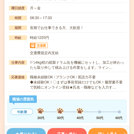
月～金
曜日頻度
08:30～17:30
時間
長期でお仕事できる方、大歓迎！
期間
時給1220円
時給
交通費
交通費規定内支給
1つ4kg程の紙製ドラム缶を機械にセットし、加工が終わっ
仕事内容
たら取り外して積み上げる作業をします。ライン…
職種未経験OK / ブランクOK / 英語力不要
応募資格
◆未経験OK！〇まずは事前登録だけでもOK！履歴書不要
で気軽にオンライン登録★氏名・職種などを入力す…
職場の雰囲気
年齢層
20代
30代
40代
50代
60代
気になる!
応募へ進む
詳しく見る