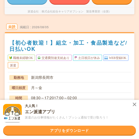
派遣会社
株式会社綜合キャリアオプション 製造事業部（全国）
未読
掲載日
2026/08/05
【初心者歓迎！】組立・加工・食品製造など/
日払いOK
職種未経験OK
交通費別途支給あり
土日祝日が休み
WEB登録OK
派遣
新潟県長岡市
勤務地
月～金
曜日頻度
08:30～17:2017:00～02:00
時間
大人気！
長期でお仕事できる方、大歓迎！
期間
エン派遣アプリ
派遣のお仕事情報がたくさん！プッシュ通知で受け取ろう！
時給1200円
時給
交通費
アプリをダウンロード
交通費規定内支給