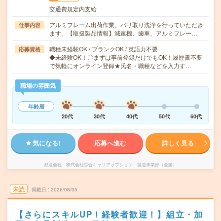
交通費規定内支給
アルミフレーム出荷作業、バリ取り洗浄を行っていただき
仕事内容
ます。【取扱製品情報】減速機、歯車、アルミフレー…
職種未経験OK / ブランクOK / 英語力不要
応募資格
◆未経験OK！〇まずは事前登録だけでもOK！履歴書不要
で気軽にオンライン登録★氏名・職種などを入力す…
職場の雰囲気
年齢層
20代
30代
40代
50代
60代
気になる!
応募へ進む
詳しく見る
派遣会社
株式会社綜合キャリアオプション 製造事業部（全国）
未読
掲載日
2026/08/05
【さらにスキルUP！経験者歓迎！】組立・加