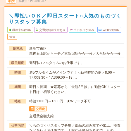
未読
掲載日
2026/08/07
＼即払いＯＫ／即日スタート○人気のものづく
りスタッフ募集
職種未経験OK
交通費別途支給あり
土日祝日が休み
WEB登録OK
派遣
新潟市東区
勤務地
越後石山駅から---分／東新潟駅から---分／大形駅から---分
週5日のフルタイムのお仕事です。
曜日頻度
週5フルタイムがメインです！＜勤務時間の例＞8:00～
時間
17:008:30～17:309:00～18:…
即日～長期 ★応募から「最短2日後」に勤務OK！スター
期間
ト日はご相談ください。
時給1100円～1500円 ★Wワーク不可
時給
交通費
交通費全額支給
＼ものづくりスタッフ募集／部品の組み立てや加工、検査
仕事内容
などを行うお仕事です。丁寧な研修があるので、もの…