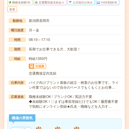
職種未経験OK
交通費別途支給あり
土日祝日が休み
WEB登録OK
派遣
新潟県長岡市
勤務地
月～金
曜日頻度
08:10～17:10
時間
長期でお仕事できる方、大歓迎！
期間
時給1350円
時給
交通費
交通費規定内支給
バイク向けプリント基板の組立・検査のお仕事です。ライ
仕事内容
ン作業ではないので自分のペースでもくもくとお仕事…
職種未経験OK / ブランクOK / 英語力不要
応募資格
◆未経験OK！〇まずは事前登録だけでもOK！履歴書不要
で気軽にオンライン登録★氏名・職種などを入力す…
職場の雰囲気