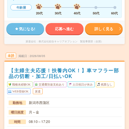
年齢層
20代
30代
40代
50代
60代
気になる!
応募へ進む
詳しく見る
派遣会社
株式会社綜合キャリアオプション 製造事業部（全国）
未読
掲載日
2026/08/05
【主婦主夫応援！扶養内OK！】車マフラー部
品の切断・加工/日払いOK
職種未経験OK
交通費別途支給あり
土日祝日が休み
残業なし
WEB登録OK
派遣
新潟市西蒲区
勤務地
月～金
曜日頻度
08:10～17:20
時間