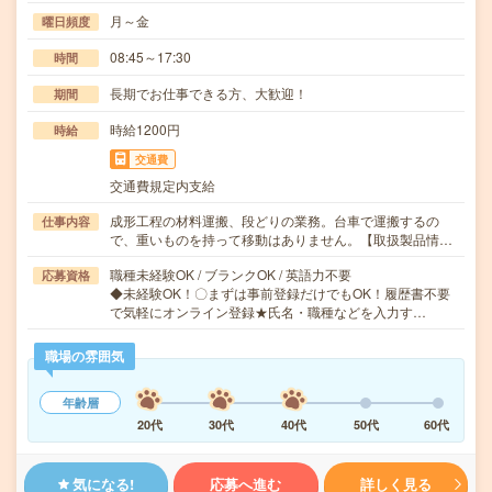
月～金
曜日頻度
08:45～17:30
時間
長期でお仕事できる方、大歓迎！
期間
時給1200円
時給
交通費
交通費規定内支給
成形工程の材料運搬、段どりの業務。台車で運搬するの
仕事内容
で、重いものを持って移動はありません。【取扱製品情…
職種未経験OK / ブランクOK / 英語力不要
応募資格
◆未経験OK！〇まずは事前登録だけでもOK！履歴書不要
で気軽にオンライン登録★氏名・職種などを入力す…
職場の雰囲気
年齢層
20代
30代
40代
50代
60代
気になる!
応募へ進む
詳しく見る