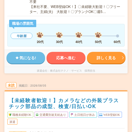
不要
【来社不要、WEB登録OK！】〇未経験大歓迎！〇フリー
ター、主婦(夫) 大歓迎！〇ブランクOK〇週5…
職場の雰囲気
年齢層
20代
30代
40代
50代
60代
気になる!
応募へ進む
詳しく見る
派遣会社
株式会社テクノ・サービス 採用担当
未読
掲載日
2026/08/05
【未経験者歓迎！】カメラなどの外装プラス
チック部品の成型、検査/日払いOK
職種未経験OK
交通費別途支給あり
土日祝日が休み
WEB登録OK
派遣