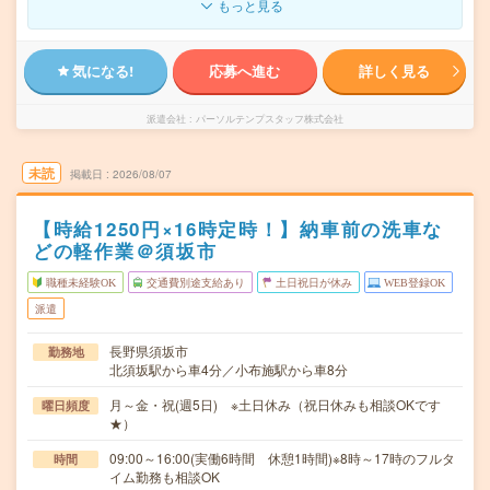
もっと見る
気になる!
応募へ進む
詳しく見る
派遣会社
パーソルテンプスタッフ株式会社
未読
掲載日
2026/08/07
【時給1250円×16時定時！】納車前の洗車な
どの軽作業＠須坂市
職種未経験OK
交通費別途支給あり
土日祝日が休み
WEB登録OK
派遣
長野県須坂市
勤務地
北須坂駅から車4分／小布施駅から車8分
月～金・祝(週5日) ※土日休み（祝日休みも相談OKです
曜日頻度
★）
09:00～16:00(実働6時間 休憩1時間)※8時～17時のフルタ
時間
イム勤務も相談OK