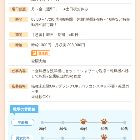
月～金（週5日） ※土日祝お休み
曜日頻度
08:30～17:30(実働8時間 休憩1時間)※9時～16時など時短
時間
勤務相談可能！
【急募】即日～長期 ※即日～！
期間
時給1300円 月収例 208,000円
時給
交通費
全額支給
＊金属板を洗浄槽にセット＊シャワーで洗浄＊乾燥機へ移
仕事内容
して乾燥※金属板は約5kg程度
職種未経験OK / ブランクOK / パソコンスキル不要 / 英語力
応募資格
不要
未経験OK！
職場の雰囲気
年齢層
20代
30代
40代
50代
60代
男女比率