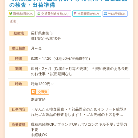
の検査・出荷準備
職種未経験OK
交通費別途支給あり
土日祝日が休み
WEB登録OK
派遣
長野県東御市
勤務地
滋野駅から車10分
月～金
曜日頻度
8:30～17:20（休憩50分/実働8時間）
時間
即日～2ヶ月（以降2ヶ月毎の更新） ＊契約更新のある長期
期間
のお仕事 ＊試用期間なし
時給1200円～
時給
交通費
別途支給
＜かんたん検査業務＞＊部品固定のためインサート成型さ
仕事内容
れたゴム製品の検査をします！・ゴム先端のキズをチ…
職種未経験OK / ブランクOK / パソコンスキル不要 / 英語力
応募資格
不要
未経験OK！