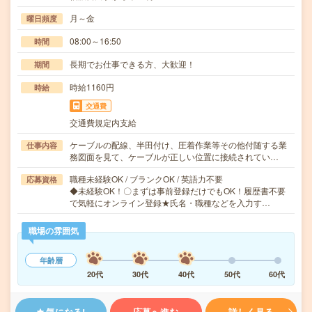
月～金
曜日頻度
08:00～16:50
時間
長期でお仕事できる方、大歓迎！
期間
時給1160円
時給
交通費
交通費規定内支給
ケーブルの配線、半田付け、圧着作業等その他付随する業
仕事内容
務図面を見て、ケーブルが正しい位置に接続されてい…
職種未経験OK / ブランクOK / 英語力不要
応募資格
◆未経験OK！〇まずは事前登録だけでもOK！履歴書不要
で気軽にオンライン登録★氏名・職種などを入力す…
職場の雰囲気
年齢層
20代
30代
40代
50代
60代
気になる!
応募へ進む
詳しく見る