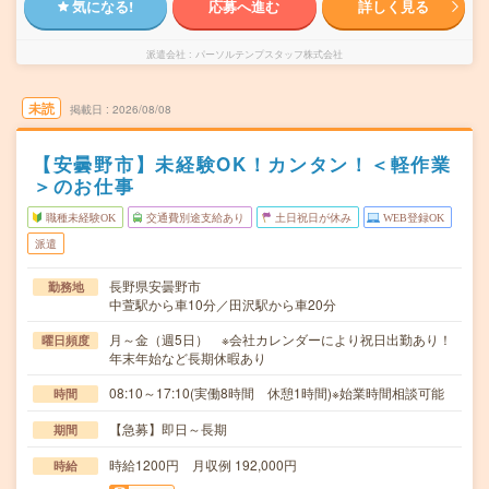
気になる!
応募へ進む
詳しく見る
派遣会社
パーソルテンプスタッフ株式会社
未読
掲載日
2026/08/08
【安曇野市】未経験OK！カンタン！＜軽作業
＞のお仕事
職種未経験OK
交通費別途支給あり
土日祝日が休み
WEB登録OK
派遣
長野県安曇野市
勤務地
中萱駅から車10分／田沢駅から車20分
月～金（週5日） ※会社カレンダーにより祝日出勤あり！
曜日頻度
年末年始など長期休暇あり
08:10～17:10(実働8時間 休憩1時間)※始業時間相談可能
時間
【急募】即日～長期
期間
時給1200円 月収例 192,000円
時給