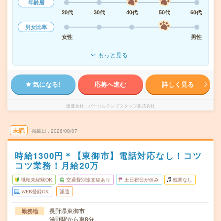
年齢層
20代
30代
40代
50代
60代
男女比率
女性
男性
もっと見る
気になる!
応募へ進む
詳しく見る
派遣会社
パーソルテンプスタッフ株式会社
未読
掲載日
2026/08/07
時給1300円＊【東御市】電話対応なし！コツ
コツ業務！月給20万
職種未経験OK
交通費別途支給あり
土日祝日が休み
残業なし
WEB登録OK
派遣
長野県東御市
勤務地
滋野駅から車8分