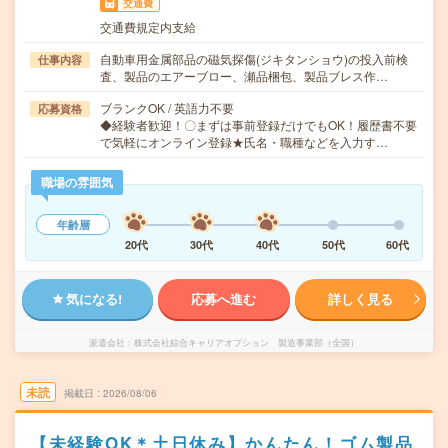
交通費
交通費規定内支給
自動車用金属部品の磁気探傷(ジキタンショウ)の投入前検
仕事内容
査、製品のエアーブロー、瀬品梱包、製品ブレス作…
ブランクOK / 英語力不要
応募資格
◆経験者歓迎！〇まずは事前登録だけでもOK！履歴書不要
で気軽にオンライン登録★氏名・職種などを入力す…
職場の雰囲気
年齢層
20代
30代
40代
50代
60代
気になる!
応募へ進む
詳しく見る
派遣会社
株式会社綜合キャリアオプション 製造事業部（全国）
未読
掲載日
2026/08/06
【未経験OK＊土日休み】かんたん！ゴム製品