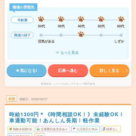
職場の雰囲気
年齢層
20代
30代
40代
50代
60代
職場の様子
活気がある
しずか
もっと見る
気になる!
応募へ進む
詳しく見る
派遣会社
パーソルテンプスタッフ株式会社
未読
掲載日
2026/08/07
時給1300円＊《時間相談OK！》未経験OK！
車通勤可能！あんしん長期！軽作業
職種未経験OK
交通費別途支給あり
土日祝日が休み
残業なし