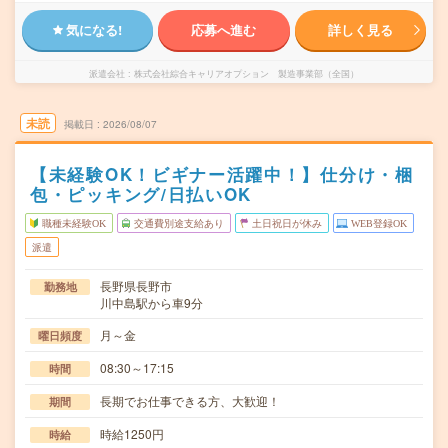
気になる!
応募へ進む
詳しく見る
派遣会社
株式会社綜合キャリアオプション 製造事業部（全国）
未読
掲載日
2026/08/07
【未経験OK！ビギナー活躍中！】仕分け・梱
包・ピッキング/日払いOK
職種未経験OK
交通費別途支給あり
土日祝日が休み
WEB登録OK
派遣
長野県長野市
勤務地
川中島駅から車9分
月～金
曜日頻度
08:30～17:15
時間
長期でお仕事できる方、大歓迎！
期間
時給1250円
時給