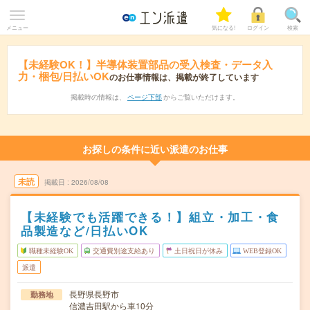
メニュー
気になる!
ログイン
検索
【未経験OK！】半導体装置部品の受入検査・データ入
力・梱包/日払いOK
のお仕事情報は、掲載が終了しています
掲載時の情報は、
ページ下部
からご覧いただけます。
お探しの条件に近い派遣のお仕事
未読
掲載日
2026/08/08
【未経験でも活躍できる！】組立・加工・食
品製造など/日払いOK
職種未経験OK
交通費別途支給あり
土日祝日が休み
WEB登録OK
派遣
長野県長野市
勤務地
信濃吉田駅から車10分