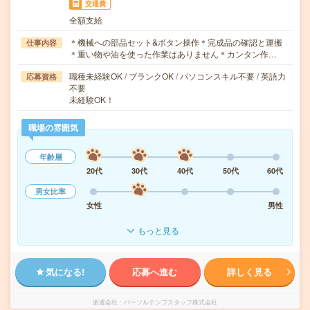
交通費
全額支給
＊機械への部品セット&ボタン操作＊完成品の確認と運搬
仕事内容
＊重い物や油を使った作業はありません＊カンタン作…
職種未経験OK / ブランクOK / パソコンスキル不要 / 英語力
応募資格
不要
未経験OK！
職場の雰囲気
年齢層
20代
30代
40代
50代
60代
男女比率
女性
男性
もっと見る
気になる!
応募へ進む
詳しく見る
派遣会社
パーソルテンプスタッフ株式会社