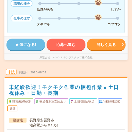
職場の様子
活気がある
しずか
仕事の仕方
テキパキ
コツコツ
気になる!
応募へ進む
詳しく見る
派遣会社
パーソルテンプスタッフ株式会社
未読
掲載日
2026/08/08
未経験歓迎！モクモク作業の梱包作業▲土日
祝休み・日勤・長期
職種未経験OK
交通費別途支給あり
土日祝日が休み
WEB登録OK
派遣
長野県安曇野市
勤務地
穂高駅から車10分