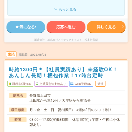
もっと見る
気になる!
応募へ進む
詳しく見る
派遣会社
株式会社メイテックキャスト 松本営業所
未読
掲載日
2026/08/08
時給1300円＊【社員実績あり】未経験OK！
あんしん長期！梱包作業！17時台定時
職種未経験OK
交通費別途支給あり
WEB登録OK
派遣
長野県上田市
勤務地
上田駅から車15分／大屋駅から車15分
月～金・土・日・祝(週5日) ※週休2日のシフト制！
曜日頻度
08:00～17:00(実働8時間 休憩1時間)※午前・午後に小休
時間
憩あり。