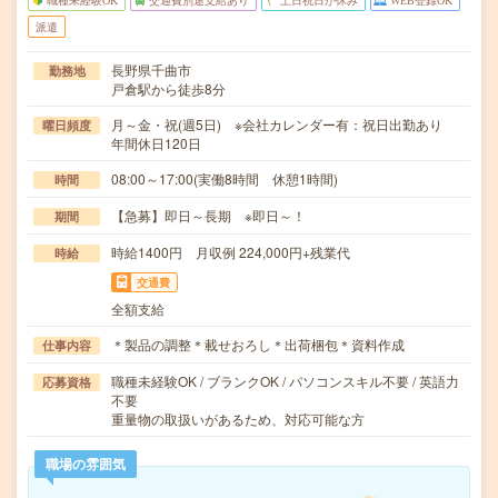
職種未経験OK
交通費別途支給あり
土日祝日が休み
WEB登録OK
派遣
長野県千曲市
勤務地
戸倉駅から徒歩8分
月～金・祝(週5日) ※会社カレンダー有：祝日出勤あり
曜日頻度
年間休日120日
08:00～17:00(実働8時間 休憩1時間)
時間
【急募】即日～長期 ※即日～！
期間
時給1400円 月収例 224,000円+残業代
時給
交通費
全額支給
＊製品の調整＊載せおろし＊出荷梱包＊資料作成
仕事内容
職種未経験OK / ブランクOK / パソコンスキル不要 / 英語力
応募資格
不要
重量物の取扱いがあるため、対応可能な方
職場の雰囲気