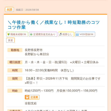
未読
掲載日
2026/08/08
＼午後から働く／残業なし！時短勤務のコツ
コツ作業
職種未経験OK
交通費別途支給あり
残業なし
WEB登録OK
派遣
長野県長野市
勤務地
長野駅から車22分
月・水・木・金・日・祝(週5日) ※火曜日＋土曜日休み
曜日頻度
16:00～22:00(実働6時間 休憩なし)
時間
【急募】即日～2026年11月下旬 期間限定のお仕事です
期間
※即日～！
時給1250円～1300円 月収例 150,000円～156,000円
時給
交通費
全額支給
＊仕分け作業＊軽トラックからの荷降ろし作業