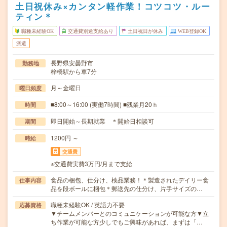
土日祝休み×カンタン軽作業！コツコツ・ルー
ティン＊
職種未経験OK
交通費別途支給あり
土日祝日が休み
WEB登録OK
派遣
長野県安曇野市
勤務地
梓橋駅から車7分
月～金曜日
曜日頻度
■8:00～16:00 (実働7時間) ■残業月20ｈ
時間
即日開始～長期就業 ＊開始日相談可
期間
1200円 ～
時給
交通費
※交通費実費3万円/月まで支給
食品の梱包、仕分け、検品業務！＊製造されたデイリー食
仕事内容
品を段ボールに梱包＊郵送先の仕分け、片手サイズの…
職種未経験OK / 英語力不要
応募資格
▼チームメンバーとのコミュニケーションが可能な方▼立
ち作業が可能な方少しでもご興味があれば、まずは「…