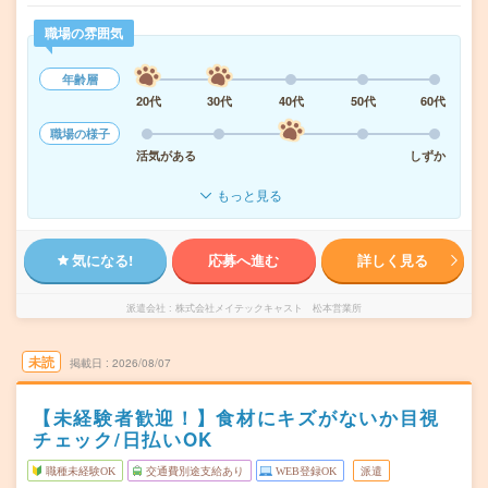
職場の雰囲気
年齢層
20代
30代
40代
50代
60代
職場の様子
活気がある
しずか
もっと見る
気になる!
応募へ進む
詳しく見る
派遣会社
株式会社メイテックキャスト 松本営業所
未読
掲載日
2026/08/07
【未経験者歓迎！】食材にキズがないか目視
チェック/日払いOK
職種未経験OK
交通費別途支給あり
WEB登録OK
派遣