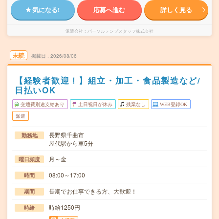
気になる!
応募へ進む
詳しく見る
派遣会社
パーソルテンプスタッフ株式会社
未読
掲載日
2026/08/06
【経験者歓迎！】組立・加工・食品製造など/
日払いOK
交通費別途支給あり
土日祝日が休み
残業なし
WEB登録OK
派遣
長野県千曲市
勤務地
屋代駅から車5分
月～金
曜日頻度
08:00～17:00
時間
長期でお仕事できる方、大歓迎！
期間
時給1250円
時給