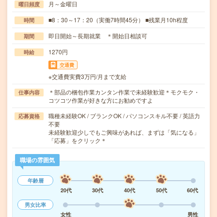
月～金曜日
曜日頻度
■8：30～17：20（実働7時間45分） ■残業月10h程度
時間
即日開始～長期就業 ＊開始日相談可
期間
1270円
時給
交通費
※交通費実費3万円/月まで支給
＊部品の梱包作業カンタン作業で未経験歓迎＊モクモク・
仕事内容
コツコツ作業が好きな方にお勧めですよ
職種未経験OK / ブランクOK / パソコンスキル不要 / 英語力
応募資格
不要
未経験歓迎少しでもご興味があれば、まずは「気になる」
「応募」をクリック＊
職場の雰囲気
年齢層
20代
30代
40代
50代
60代
男女比率
女性
男性