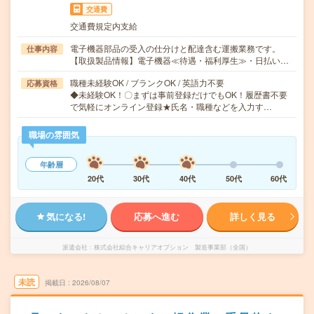
交通費
交通費規定内支給
電子機器部品の受入の仕分けと配達含む運搬業務です。
仕事内容
【取扱製品情報】電子機器≪待遇・福利厚生≫・日払い…
職種未経験OK / ブランクOK / 英語力不要
応募資格
◆未経験OK！〇まずは事前登録だけでもOK！履歴書不要
で気軽にオンライン登録★氏名・職種などを入力す…
職場の雰囲気
年齢層
20代
30代
40代
50代
60代
気になる!
応募へ進む
詳しく見る
派遣会社
株式会社綜合キャリアオプション 製造事業部（全国）
未読
掲載日
2026/08/07