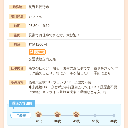
長野県長野市
勤務地
シフト制
曜日頻度
08:30～16:30
時間
長期でお仕事できる方、大歓迎！
期間
時給1200円
時給
交通費
交通費規定内支給
果物の仕分け・梱包・出荷のお仕事です。重さを測ってパ
仕事内容
ック詰めしたり、箱にシールを貼ったり。季節により…
職種未経験OK / ブランクOK / 英語力不要
応募資格
◆未経験OK！〇まずは事前登録だけでもOK！履歴書不要
で気軽にオンライン登録★氏名・職種などを入力す…
職場の雰囲気
年齢層
20代
30代
40代
50代
60代