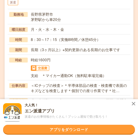
派遣
長野県茅野市
勤務地
茅野駅から車20分
月・火・水・木・金
曜日頻度
8：30～17：15（実働8時間／休憩45分）
時間
長期（3ヶ月以上）※契約更新のある長期のお仕事です
期間
時給1600円
時給
交通費
支給 ＊マイカー通勤OK（無料駐車場完備）
＜ICチップの検査＞＊半導体部品の検査・検査機で表面の
仕事内容
キズなどを検査します＊個別での座り作業です＊社…
職種未経験OK / ブランクOK / パソコンスキル不要 / 英語力
応募資格
大人気！
不要
エン派遣アプリ
不問
派遣のお仕事情報がたくさん！プッシュ通知で受け取ろう！
職場の雰囲気
アプリをダウンロード
年齢層