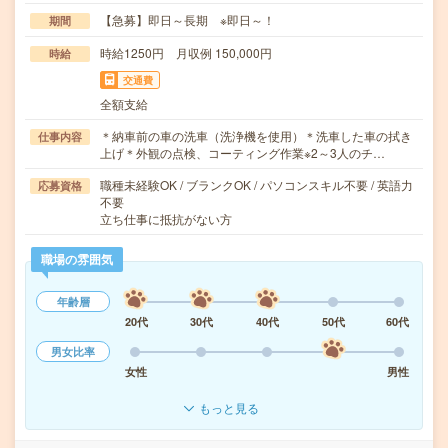
【急募】即日～長期 ※即日～！
期間
時給1250円 月収例 150,000円
時給
交通費
全額支給
＊納車前の車の洗車（洗浄機を使用）＊洗車した車の拭き
仕事内容
上げ＊外観の点検、コーティング作業※2～3人のチ…
職種未経験OK / ブランクOK / パソコンスキル不要 / 英語力
応募資格
不要
立ち仕事に抵抗がない方
職場の雰囲気
年齢層
20代
30代
40代
50代
60代
男女比率
女性
男性
もっと見る