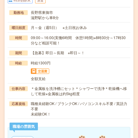
WEB登録OK
派遣
長野県東御市
勤務地
滋野駅から車8分
月～金（週5日） ※土日祝お休み
曜日頻度
09:00～16:00(実働6時間 休憩1時間)※8時30分～17時30
時間
分など相談可能！
【急募】即日～長期 ※即日～！
期間
時給1300円
時給
交通費
全額支給
＊金属板を洗浄槽にセット＊シャワーで洗浄＊乾燥機へ移
仕事内容
して乾燥※金属板は約5kg程度
職種未経験OK / ブランクOK / パソコンスキル不要 / 英語力
応募資格
不要
未経験OK！
職場の雰囲気