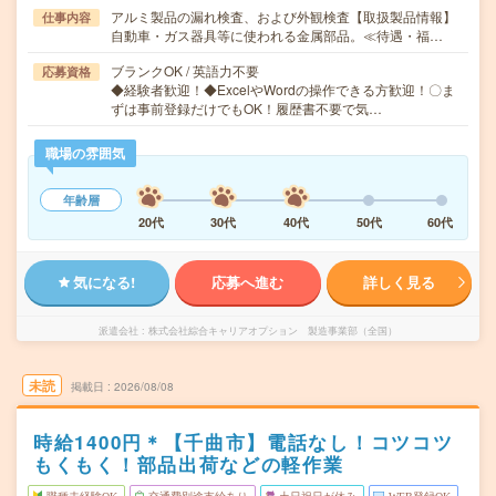
アルミ製品の漏れ検査、および外観検査【取扱製品情報】
仕事内容
自動車・ガス器具等に使われる金属部品。≪待遇・福…
ブランクOK / 英語力不要
応募資格
◆経験者歓迎！◆ExcelやWordの操作できる方歓迎！〇ま
ずは事前登録だけでもOK！履歴書不要で気…
職場の雰囲気
年齢層
20代
30代
40代
50代
60代
気になる!
応募へ進む
詳しく見る
派遣会社
株式会社綜合キャリアオプション 製造事業部（全国）
未読
掲載日
2026/08/08
時給1400円＊【千曲市】電話なし！コツコツ
もくもく！部品出荷などの軽作業