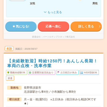
女性
男性
もっと見る
気になる!
応募へ進む
詳しく見る
派遣会社
パーソルテンプスタッフ株式会社
未読
掲載日
2026/08/07
【未経験歓迎】時給1250円！あんしん長期！
車両の点検・洗車作業
職種未経験OK
交通費別途支給あり
土日祝日が休み
WEB登録OK
派遣
長野県須坂市
勤務地
北須坂駅から車4分／小布施駅から車8分
月～金・祝(週5日) ※土日休み（祝日休みも相談OKです
曜日頻度
★）