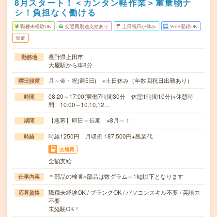
8月スタート！＜カンタン軽作業＞重量物ナ
シ！負担なく働ける
職種未経験OK
交通費別途支給あり
土日祝日が休み
WEB登録OK
派遣
長野県上田市
勤務地
大屋駅から車8分
月～金・祝(週5日) ※土日休み（年数回祝日出勤あり）
曜日頻度
08:20～17:00(実働7時間30分 休憩1時間10分)※休憩時
時間
間 10:00～10:10,12…
【急募】即日～長期 ※8月～！
期間
時給1250円 月収例 187,500円+残業代
時給
交通費
全額支給
＊部品の検査※部品は数グラム～1kg以下となります
仕事内容
職種未経験OK / ブランクOK / パソコンスキル不要 / 英語力
応募資格
不要
未経験OK！