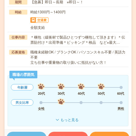
【急募】即日～長期 ※即日～！
期間
時給1300円～1400円
時給
交通費
全額支給
＊梱包（緩衝材で製品ひとつずつ梱包して頂きます）＊伝
仕事内容
票貼付け＊出荷準備＊ピッキング＊検品 など※最大…
職種未経験OK / ブランクOK / パソコンスキル不要 / 英語力
応募資格
不要
立ち仕事や重量物の取り扱いに抵抗がない方！
職場の雰囲気
年齢層
20代
30代
40代
50代
60代
男女比率
女性
男性
もっと見る