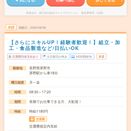
派遣会社
株式会社綜合キャリアオプション 製造事業部（全国）
未読
掲載日
2026/08/08
【さらにスキルUP！経験者歓迎！】組立・加
工・食品製造など/日払いOK
交通費別途支給あり
土日祝日が休み
WEB登録OK
派遣
長野県茅野市
勤務地
茅野駅から車18分
月～金
曜日頻度
08:30～17:20
時間
長期でお仕事できる方、大歓迎！
期間
時給1180円
時給
交通費
交通費規定内支給