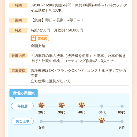
09:00～16:00(実働6時間 休憩1時間)※8時～17時のフルタ
時間
イム勤務も相談OK
【急募】即日～長期 ※即日～！
期間
時給1250円 月収例 150,000円
時給
交通費
全額支給
＊納車前の車の洗車（洗浄機を使用）＊洗車した車の拭き
仕事内容
上げ＊外観の点検、コーティング作業※2～3人のチ…
職種未経験OK / ブランクOK / パソコンスキル不要 / 英語力
応募資格
不要
立ち仕事に抵抗がない方
職場の雰囲気
年齢層
20代
30代
40代
50代
60代
男女比率
女性
男性