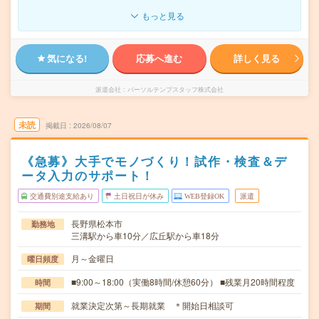
もっと見る
気になる!
応募へ進む
詳しく見る
派遣会社
パーソルテンプスタッフ株式会社
未読
掲載日
2026/08/07
《急募》大手でモノづくり！試作・検査＆デ
ータ入力のサポート！
交通費別途支給あり
土日祝日が休み
WEB登録OK
派遣
長野県松本市
勤務地
三溝駅から車10分／広丘駅から車18分
月～金曜日
曜日頻度
■9:00～18:00（実働8時間/休憩60分） ■残業月20時間程度
時間
就業決定次第～長期就業 ＊開始日相談可
期間