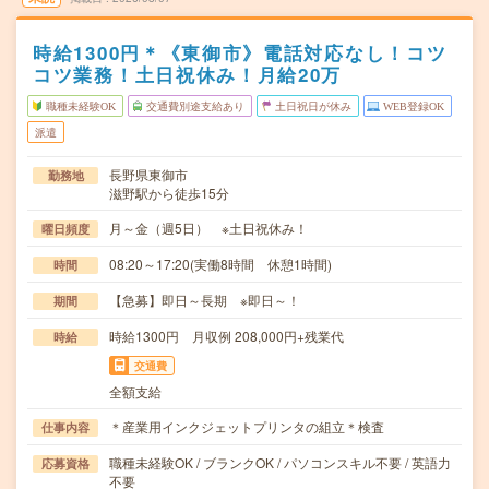
時給1300円＊《東御市》電話対応なし！コツ
コツ業務！土日祝休み！月給20万
職種未経験OK
交通費別途支給あり
土日祝日が休み
WEB登録OK
派遣
長野県東御市
勤務地
滋野駅から徒歩15分
月～金（週5日） ※土日祝休み！
曜日頻度
08:20～17:20(実働8時間 休憩1時間)
時間
【急募】即日～長期 ※即日～！
期間
時給1300円 月収例 208,000円+残業代
時給
交通費
全額支給
＊産業用インクジェットプリンタの組立＊検査
仕事内容
職種未経験OK / ブランクOK / パソコンスキル不要 / 英語力
応募資格
不要