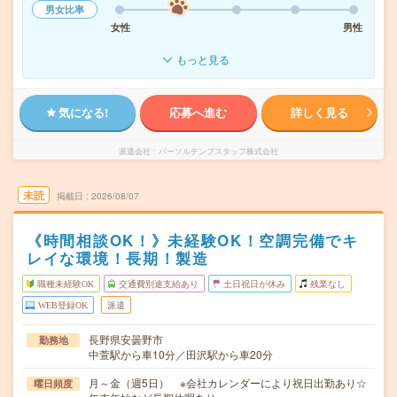
男女比率
女性
男性
もっと見る
気になる!
応募へ進む
詳しく見る
派遣会社
パーソルテンプスタッフ株式会社
未読
掲載日
2026/08/07
《時間相談OK！》未経験OK！空調完備でキ
レイな環境！長期！製造
職種未経験OK
交通費別途支給あり
土日祝日が休み
残業なし
WEB登録OK
派遣
長野県安曇野市
勤務地
中萱駅から車10分／田沢駅から車20分
月～金（週5日） ※会社カレンダーにより祝日出勤あり☆
曜日頻度