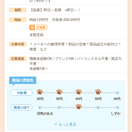
計で65分です
【急募】即日～長期 ※即日～！
期間
時給1250円 月収例 200,000円
時給
交通費
全額支給
＊メーターの修理作業＊部品の交換＊部品組立や組付け＊
仕事内容
検査 など
職種未経験OK / ブランクOK / パソコンスキル不要 / 英語力
応募資格
不要
未経験OK！
職場の雰囲気
年齢層
20代
30代
40代
50代
60代
職場の様子
活気がある
しずか
もっと見る