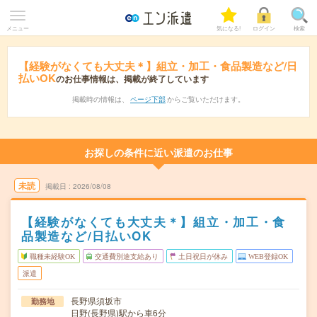
メニュー
気になる!
ログイン
検索
【経験がなくても大丈夫＊】組立・加工・食品製造など/日
払いOK
のお仕事情報は、掲載が終了しています
掲載時の情報は、
ページ下部
からご覧いただけます。
お探しの条件に近い派遣のお仕事
未読
掲載日
2026/08/08
【経験がなくても大丈夫＊】組立・加工・食
品製造など/日払いOK
職種未経験OK
交通費別途支給あり
土日祝日が休み
WEB登録OK
派遣
長野県須坂市
勤務地
日野(長野県)駅から車6分