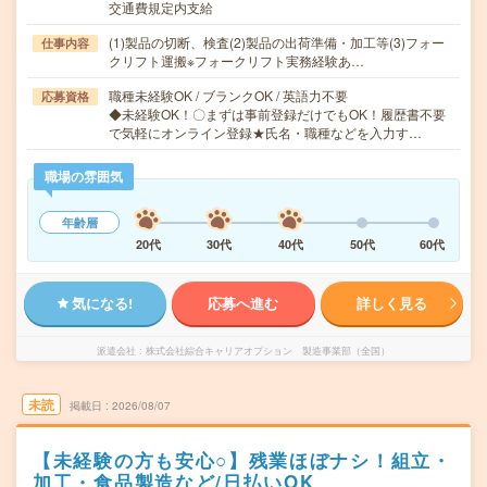
交通費規定内支給
(1)製品の切断、検査(2)製品の出荷準備・加工等(3)フォー
仕事内容
クリフト運搬※フォークリフト実務経験あ…
職種未経験OK / ブランクOK / 英語力不要
応募資格
◆未経験OK！〇まずは事前登録だけでもOK！履歴書不要
で気軽にオンライン登録★氏名・職種などを入力す…
職場の雰囲気
年齢層
20代
30代
40代
50代
60代
気になる!
応募へ進む
詳しく見る
派遣会社
株式会社綜合キャリアオプション 製造事業部（全国）
未読
掲載日
2026/08/07
【未経験の方も安心○】残業ほぼナシ！組立・
加工・食品製造など/日払いOK