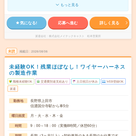
もっと見る
気になる!
応募へ進む
詳しく見る
派遣会社
株式会社メイテックキャスト 松本営業所
未読
掲載日
2026/08/06
未経験OK！残業ほぼなし！ワイヤーハーネス
の製造作業
職種未経験OK
交通費別途支給あり
土日祝日が休み
WEB登録OK
派遣
長野県上田市
勤務地
信濃国分寺駅から車5分
月・火・水・木・金
曜日頻度
9：00～18：00（実働8時間／休憩60分）
時間
長期（3ヶ月以上）※契約更新のある長期のお仕事です
期間