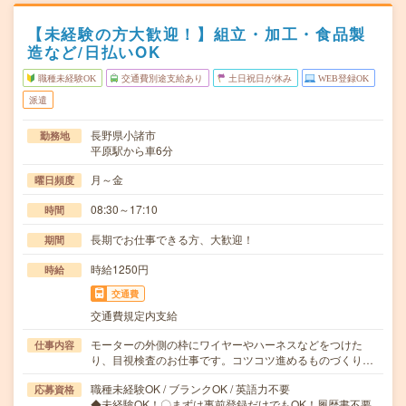
【未経験の方大歓迎！】組立・加工・食品製
造など/日払いOK
職種未経験OK
交通費別途支給あり
土日祝日が休み
WEB登録OK
派遣
長野県小諸市
勤務地
平原駅から車6分
月～金
曜日頻度
08:30～17:10
時間
長期でお仕事できる方、大歓迎！
期間
時給1250円
時給
交通費
交通費規定内支給
モーターの外側の枠にワイヤーやハーネスなどをつけた
仕事内容
り、目視検査のお仕事です。コツコツ進めるものづくり…
職種未経験OK / ブランクOK / 英語力不要
応募資格
◆未経験OK！〇まずは事前登録だけでもOK！履歴書不要