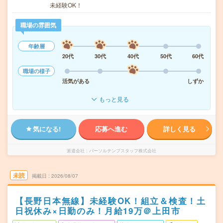
未経験OK！
職場の雰囲気
年齢層
20代
30代
40代
50代
60代
職場の様子
活気がある
しずか
もっと見る
気になる!
応募へ進む
詳しく見る
派遣会社
パーソルテンプスタッフ株式会社
未読
掲載日
2026/08/07
【長野日本無線】未経験OK！組立＆検査！土
日祝休み×日勤のみ！月給19万＠上田市