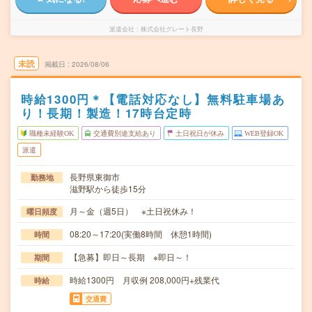
派遣会社
株式会社グレート長野
未読
掲載日
2026/08/06
時給1300円＊【電話対応なし】無料駐車場あ
り！長期！製造！17時台定時
職種未経験OK
交通費別途支給あり
土日祝日が休み
WEB登録OK
派遣
長野県東御市
勤務地
滋野駅から徒歩15分
月～金（週5日） ※土日祝休み！
曜日頻度
08:20～17:20(実働8時間 休憩1時間)
時間
【急募】即日～長期 ※即日～！
期間
時給1300円 月収例 208,000円+残業代
時給
交通費