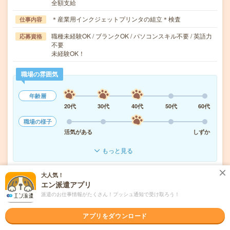
全額支給
＊産業用インクジェットプリンタの組立＊検査
仕事内容
職種未経験OK / ブランクOK / パソコンスキル不要 / 英語力
応募資格
不要
未経験OK！
職場の雰囲気
年齢層
20代
30代
40代
50代
60代
職場の様子
活気がある
しずか
もっと見る
大人気！
気になる!
応募へ進む
詳しく見る
エン派遣アプリ
派遣のお仕事情報がたくさん！プッシュ通知で受け取ろう！
派遣会社
パーソルテンプスタッフ株式会社
アプリをダウンロード
未読
掲載日
2026/08/06