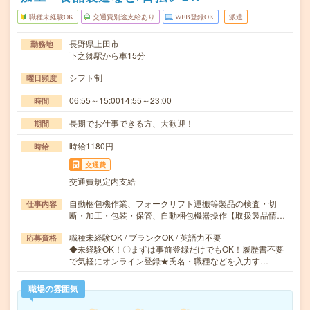
職種未経験OK
交通費別途支給あり
WEB登録OK
派遣
長野県上田市
勤務地
下之郷駅から車15分
シフト制
曜日頻度
06:55～15:0014:55～23:00
時間
長期でお仕事できる方、大歓迎！
期間
時給1180円
時給
交通費
交通費規定内支給
自動梱包機作業、フォークリフト運搬等製品の検査・切
仕事内容
断・加工・包装・保管、自動梱包機器操作【取扱製品情…
職種未経験OK / ブランクOK / 英語力不要
応募資格
◆未経験OK！〇まずは事前登録だけでもOK！履歴書不要
で気軽にオンライン登録★氏名・職種などを入力す…
職場の雰囲気