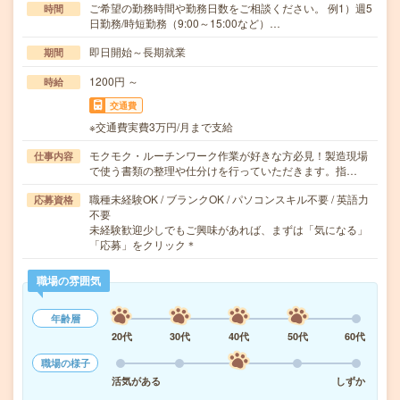
ご希望の勤務時間や勤務日数をご相談ください。 例1）週5
時間
日勤務/時短勤務（9:00～15:00など）…
即日開始～長期就業
期間
1200円 ～
時給
交通費
※交通費実費3万円/月まで支給
モクモク・ルーチンワーク作業が好きな方必見！製造現場
仕事内容
で使う書類の整理や仕分けを行っていただきます。指…
職種未経験OK / ブランクOK / パソコンスキル不要 / 英語力
応募資格
不要
未経験歓迎少しでもご興味があれば、まずは「気になる」
「応募」をクリック＊
職場の雰囲気
年齢層
20代
30代
40代
50代
60代
職場の様子
活気がある
しずか