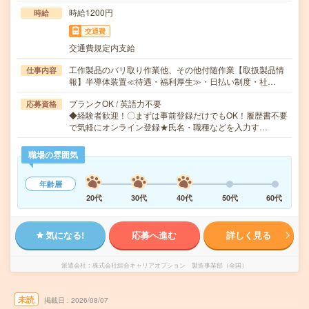
時給1200円
時給
交通費
交通費規定内支給
工作製品のバリ取り作業他、その他付随作業【取扱製品情
仕事内容
報】半導体装置≪待遇・福利厚生≫・日払い制度・社…
ブランクOK / 英語力不要
応募資格
◆経験者歓迎！〇まずは事前登録だけでもOK！履歴書不要
で気軽にオンライン登録★氏名・職種などを入力す…
職場の雰囲気
年齢層
20代
30代
40代
50代
60代
気になる!
応募へ進む
詳しく見る
派遣会社
株式会社綜合キャリアオプション 製造事業部（全国）
未読
掲載日
2026/08/07