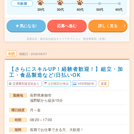
年齢層
20代
30代
40代
50代
60代
気になる!
応募へ進む
詳しく見る
派遣会社
株式会社綜合キャリアオプション 製造事業部（全国）
未読
掲載日
2026/08/07
【さらにスキルUP！経験者歓迎！】組立・加
工・食品製造など/日払いOK
交通費別途支給あり
土日祝日が休み
WEB登録OK
派遣
長野県東御市
勤務地
滋野駅から徒歩15分
月～金
曜日頻度
08:20～17:00
時間
長期でお仕事できる方、大歓迎！
期間