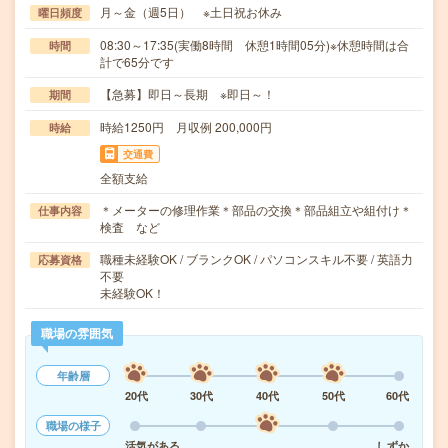
月～金（週5日） ※土日祝お休み
曜日頻度
08:30～17:35(実働8時間 休憩1時間05分)※休憩時間は合
時間
計で65分です
【急募】即日～長期 ※即日～！
期間
時給1250円 月収例 200,000円
時給
交通費
全額支給
＊メーターの修理作業＊部品の交換＊部品組立や組付け＊
仕事内容
検査 など
職種未経験OK / ブランクOK / パソコンスキル不要 / 英語力
応募資格
不要
未経験OK！
職場の雰囲気
年齢層
20代
30代
40代
50代
60代
職場の様子
活気がある
しずか