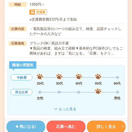
1350円～
時給
交通費
※交通費実費3万円/月まで支給
・電気製品等のパーツの組み立て、検査、品質チェックし
仕事内容
たデータの入力など
ブランクOK / 英語力不要
応募資格
▼製品の検査、組み立て経験▼基本的なPC操作少しでもご
興味があれば、まずは「気になる」「応募」をクリ…
職場の雰囲気
年齢層
20代
30代
40代
50代
60代
男女比率
女性
男性
もっと見る
気になる!
応募へ進む
詳しく見る