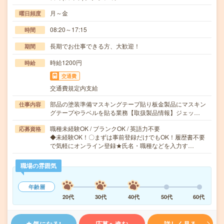
月～金
曜日頻度
08:20～17:15
時間
長期でお仕事できる方、大歓迎！
期間
時給1200円
時給
交通費
交通費規定内支給
部品の塗装準備マスキングテープ貼り板金製品にマスキン
仕事内容
グテープやラベルを貼る業務【取扱製品情報】ジェッ…
職種未経験OK / ブランクOK / 英語力不要
応募資格
◆未経験OK！〇まずは事前登録だけでもOK！履歴書不要
で気軽にオンライン登録★氏名・職種などを入力す…
職場の雰囲気
年齢層
20代
30代
40代
50代
60代
気になる!
応募へ進む
詳しく見る