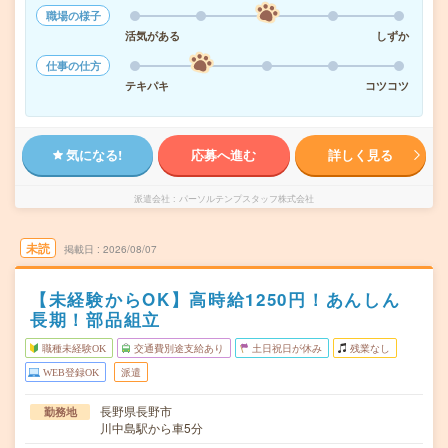
職場の様子
活気がある
しずか
仕事の仕方
テキパキ
コツコツ
気になる!
応募へ進む
詳しく見る
派遣会社
パーソルテンプスタッフ株式会社
未読
掲載日
2026/08/07
【未経験からOK】高時給1250円！あんしん
長期！部品組立
職種未経験OK
交通費別途支給あり
土日祝日が休み
残業なし
WEB登録OK
派遣
長野県長野市
勤務地
川中島駅から車5分