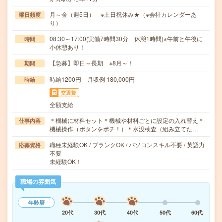
月～金（週5日） ※土日祝休み★（※会社カレンダーあ
曜日頻度
り）
08:30～17:00(実働7時間30分 休憩1時間)※午前と午後に
時間
小休憩あり！
【急募】即日～長期 ※8月～！
期間
時給1200円 月収例 180,000円
時給
交通費
全額支給
＊機械に材料セット＊機械や材料ごとに設定の入れ替え＊
仕事内容
機械操作（ボタンをポチ！）＊水没検査（組み立てた…
職種未経験OK / ブランクOK / パソコンスキル不要 / 英語力
応募資格
不要
未経験OK！
職場の雰囲気
年齢層
20代
30代
40代
50代
60代