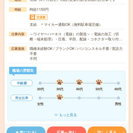
時給1150円
時給
交通費
支給 ＊マイカー通勤OK（無料駐車場完備）
～ワイヤーハーネス（電線）の製造～・電線の加工（切
仕事内容
断・端末処理）・圧着、半田、配線・コネクター取り付…
職種未経験OK / ブランクOK / パソコンスキル不要 / 英語力
応募資格
不要
不問
職場の雰囲気
年齢層
20代
30代
40代
50代
60代
男女比率
女性
男性
もっと見る
気になる!
応募へ進む
詳しく見る