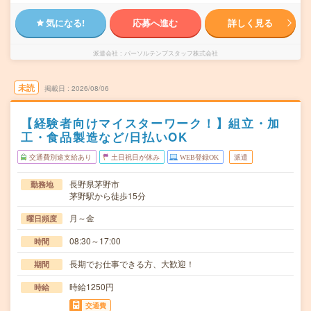
気になる!
応募へ進む
詳しく見る
派遣会社
パーソルテンプスタッフ株式会社
未読
掲載日
2026/08/06
【経験者向けマイスターワーク！】組立・加
工・食品製造など/日払いOK
交通費別途支給あり
土日祝日が休み
WEB登録OK
派遣
長野県茅野市
勤務地
茅野駅から徒歩15分
月～金
曜日頻度
08:30～17:00
時間
長期でお仕事できる方、大歓迎！
期間
時給1250円
時給
交通費