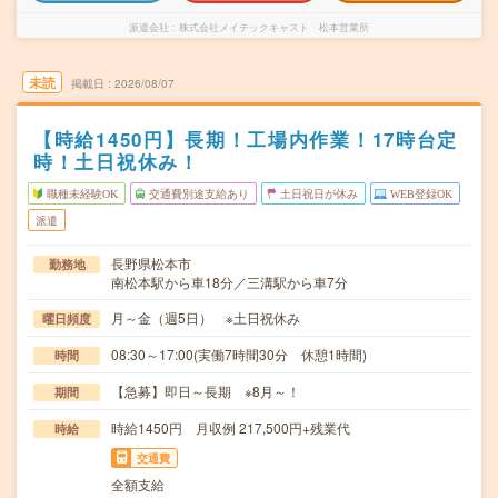
派遣会社
株式会社メイテックキャスト 松本営業所
未読
掲載日
2026/08/07
【時給1450円】長期！工場内作業！17時台定
時！土日祝休み！
職種未経験OK
交通費別途支給あり
土日祝日が休み
WEB登録OK
派遣
長野県松本市
勤務地
南松本駅から車18分／三溝駅から車7分
月～金（週5日） ※土日祝休み
曜日頻度
08:30～17:00(実働7時間30分 休憩1時間)
時間
【急募】即日～長期 ※8月～！
期間
時給1450円 月収例 217,500円+残業代
時給
交通費
全額支給