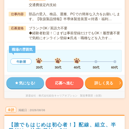
交通費規定内支給
部品の受入、検品、運搬、PCでの簡単な入力をお願いしま
仕事内容
す。【取扱製品情報】半導体製造装置≪待遇・福利…
ブランクOK / 英語力不要
応募資格
◆経験者歓迎！〇まずは事前登録だけでもOK！履歴書不要
で気軽にオンライン登録★氏名・職種などを入力す…
職場の雰囲気
年齢層
20代
30代
40代
50代
60代
気になる!
応募へ進む
詳しく見る
派遣会社
株式会社綜合キャリアオプション 製造事業部（全国）
未読
掲載日
2026/08/06
【誰でもはじめは初心者！】配線、組立、半