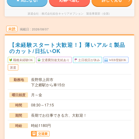
派遣会社
株式会社綜合キャリアオプション 製造事業部（全国）
未読
掲載日
2026/08/07
【未経験スタート大歓迎！】薄いアルミ製品
のカット/日払いOK
職種未経験OK
交通費別途支給あり
土日祝日が休み
WEB登録OK
派遣
長野県上田市
勤務地
下之郷駅から車15分
月～金
曜日頻度
08:30～17:15
時間
長期でお仕事できる方、大歓迎！
期間
時給1180円
時給
交通費