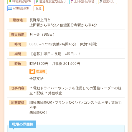
職種未経験OK
交通費別途支給あり
土日祝日が休み
残業なし
WEB登録OK
派遣
長野県上田市
勤務地
上田駅から車6分／信濃国分寺駅から車4分
月～金（週5日）
曜日頻度
08:30～17:15(実働7時間45分 休憩1時間)
時間
【急募】即日～長期 ※即日～！
期間
時給1300円 月収例 201,500円
時給
交通費
全額支給
＊電動ドライバーやレンチを使用しての通信レーダーの組
仕事内容
立＊配線 ＊外観検査
職種未経験OK / ブランクOK / パソコンスキル不要 / 英語力
応募資格
不要
未経験OK！
職場の雰囲気