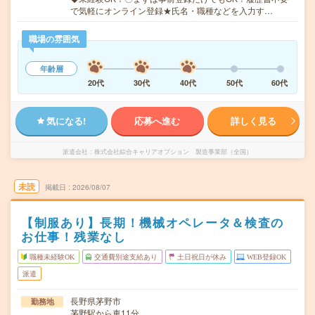
で気軽にオンライン登録★氏名・職種などを入力す…
職場の雰囲気
年齢層
20代
30代
40代
50代
60代
気になる!
応募へ進む
詳しく見る
派遣会社
株式会社綜合キャリアオプション 製造事業部（全国）
未読
掲載日
2026/08/07
【制服あり】長期！機械オペレータ＆検査の
お仕事！残業なし
職種未経験OK
交通費別途支給あり
土日祝日が休み
WEB登録OK
派遣
長野県茅野市
勤務地
茅野駅から車11分