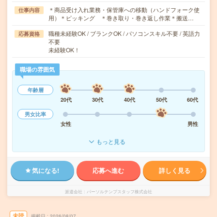
＊商品受け入れ業務・保管庫への移動（ハンドフォーク使
仕事内容
用）＊ピッキング ＊巻き取り・巻き返し作業＊搬送…
職種未経験OK / ブランクOK / パソコンスキル不要 / 英語力
応募資格
不要
未経験OK！
職場の雰囲気
年齢層
20代
30代
40代
50代
60代
男女比率
女性
男性
もっと見る
気になる!
応募へ進む
詳しく見る
派遣会社
パーソルテンプスタッフ株式会社
未読
掲載日
2026/08/07