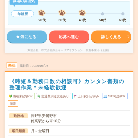
職場の雰囲気
年齢層
20代
30代
40代
50代
60代
気になる!
応募へ進む
詳しく見る
派遣会社
株式会社綜合キャリアオプション 製造事業部（全国）
未読
掲載日
2026/08/06
《時短＆勤務日数の相談可》カンタン書類の
整理作業＊未経験歓迎
職種未経験OK
交通費別途支給あり
土日祝日が休み
WEB登録OK
派遣
長野県安曇野市
勤務地
穂高駅から車10分
月～金曜日
曜日頻度