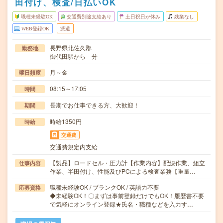
田付け、検査/日払いOK
職種未経験OK
交通費別途支給あり
土日祝日が休み
残業なし
WEB登録OK
派遣
長野県北佐久郡
勤務地
御代田駅から---分
月～金
曜日頻度
08:15～17:05
時間
長期でお仕事できる方、大歓迎！
期間
時給1350円
時給
交通費
交通費規定内支給
【製品】ロードセル・圧力計【作業内容】配線作業、組立
仕事内容
作業、半田付け、性能及びPCによる検査業務【重量…
職種未経験OK / ブランクOK / 英語力不要
応募資格
◆未経験OK！〇まずは事前登録だけでもOK！履歴書不要
で気軽にオンライン登録★氏名・職種などを入力す…