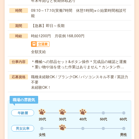
年末年始など長期休暇あり
09:10～17:10(実働7時間 休憩1時間)※☆始業時間相談可
時間
能
【急募】即日～長期
期間
時給1200円 月収例 168,000円
時給
交通費
全額支給
＊機械への部品セット&ボタン操作＊完成品の確認と運搬
仕事内容
＊重い物や油を使った作業はありません＊カンタン作…
職種未経験OK / ブランクOK / パソコンスキル不要 / 英語力
応募資格
不要
未経験OK！
職場の雰囲気
年齢層
20代
30代
40代
50代
60代
男女比率
女性
男性