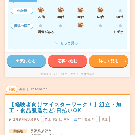
年齢層
20代
30代
40代
50代
60代
職場の様子
活気がある
しずか
もっと見る
気になる!
応募へ進む
詳しく見る
派遣会社
パーソルテンプスタッフ株式会社
未読
掲載日
2026/08/06
【経験者向けマイスターワーク！】組立・加
工・食品製造など/日払いOK
交通費別途支給あり
土日祝日が休み
WEB登録OK
派遣
長野県茅野市
勤務地