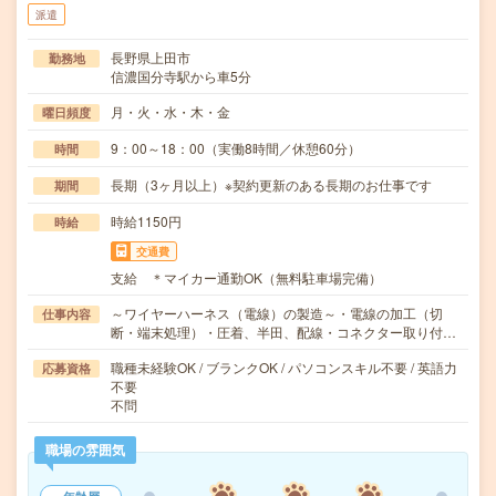
派遣
長野県上田市
勤務地
信濃国分寺駅から車5分
月・火・水・木・金
曜日頻度
9：00～18：00（実働8時間／休憩60分）
時間
長期（3ヶ月以上）※契約更新のある長期のお仕事です
期間
時給1150円
時給
交通費
支給 ＊マイカー通勤OK（無料駐車場完備）
～ワイヤーハーネス（電線）の製造～・電線の加工（切
仕事内容
断・端末処理）・圧着、半田、配線・コネクター取り付…
職種未経験OK / ブランクOK / パソコンスキル不要 / 英語力
応募資格
不要
不問
職場の雰囲気