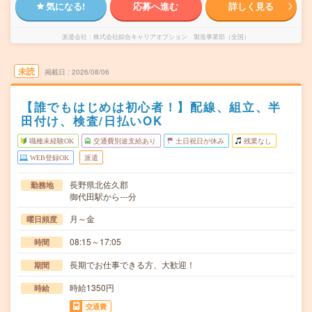
気になる!
応募へ進む
詳しく見る
派遣会社
株式会社綜合キャリアオプション 製造事業部（全国）
未読
掲載日
2026/08/06
【誰でもはじめは初心者！】配線、組立、半
田付け、検査/日払いOK
職種未経験OK
交通費別途支給あり
土日祝日が休み
残業なし
WEB登録OK
派遣
長野県北佐久郡
勤務地
御代田駅から---分
月～金
曜日頻度
08:15～17:05
時間
長期でお仕事できる方、大歓迎！
期間
時給1350円
時給
交通費