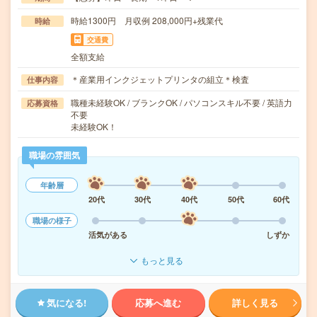
時給1300円 月収例 208,000円+残業代
時給
交通費
全額支給
＊産業用インクジェットプリンタの組立＊検査
仕事内容
職種未経験OK / ブランクOK / パソコンスキル不要 / 英語力
応募資格
不要
未経験OK！
職場の雰囲気
年齢層
20代
30代
40代
50代
60代
職場の様子
活気がある
しずか
もっと見る
気になる!
応募へ進む
詳しく見る