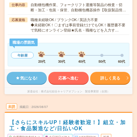
自動梱包機作業、フォークリフト運搬等製品の検査・切
仕事内容
断・加工・包装・保管、自動梱包機器操作【取扱製品情…
職種未経験OK / ブランクOK / 英語力不要
応募資格
◆未経験OK！〇まずは事前登録だけでもOK！履歴書不要
で気軽にオンライン登録★氏名・職種などを入力す…
職場の雰囲気
年齢層
20代
30代
40代
50代
60代
気になる!
応募へ進む
詳しく見る
派遣会社
株式会社綜合キャリアオプション 製造事業部（全国）
未読
掲載日
2026/08/07
【さらにスキルUP！経験者歓迎！】組立・加
工・食品製造など/日払いOK