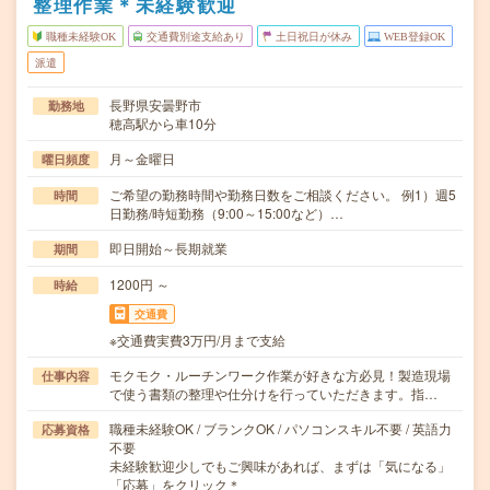
整理作業＊未経験歓迎
職種未経験OK
交通費別途支給あり
土日祝日が休み
WEB登録OK
派遣
長野県安曇野市
勤務地
穂高駅から車10分
月～金曜日
曜日頻度
ご希望の勤務時間や勤務日数をご相談ください。 例1）週5
時間
日勤務/時短勤務（9:00～15:00など）…
即日開始～長期就業
期間
1200円 ～
時給
交通費
※交通費実費3万円/月まで支給
モクモク・ルーチンワーク作業が好きな方必見！製造現場
仕事内容
で使う書類の整理や仕分けを行っていただきます。指…
職種未経験OK / ブランクOK / パソコンスキル不要 / 英語力
応募資格
不要
未経験歓迎少しでもご興味があれば、まずは「気になる」
「応募」をクリック＊