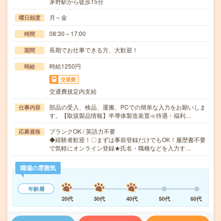
茅野駅から徒歩15分
月～金
曜日頻度
08:30～17:00
時間
長期でお仕事できる方、大歓迎！
期間
時給1250円
時給
交通費
交通費規定内支給
部品の受入、検品、運搬、PCでの簡単な入力をお願いしま
仕事内容
す。【取扱製品情報】半導体製造装置≪待遇・福利…
ブランクOK / 英語力不要
応募資格
◆経験者歓迎！〇まずは事前登録だけでもOK！履歴書不要
で気軽にオンライン登録★氏名・職種などを入力す…
職場の雰囲気
年齢層
20代
30代
40代
50代
60代