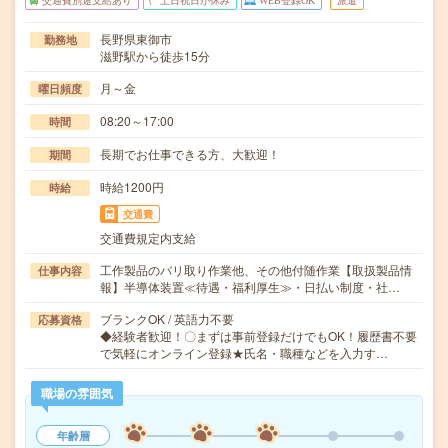
交通費別途支給あり
土日祝日が休み
WEB登録OK
派遣
長野県東御市
勤務地
滋野駅から徒歩15分
月～金
曜日頻度
08:20～17:00
時間
長期でお仕事できる方、大歓迎！
期間
時給1200円
時給
交通費
交通費規定内支給
工作製品のバリ取り作業他、その他付随作業【取扱製品情
仕事内容
報】半導体装置≪待遇・福利厚生≫・日払い制度・社…
ブランクOK / 英語力不要
応募資格
◆経験者歓迎！〇まずは事前登録だけでもOK！履歴書不要
で気軽にオンライン登録★氏名・職種などを入力す…
職場の雰囲気
年齢層