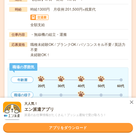
時給1300円 月収例 201,500円+残業代
時給
交通費
全額支給
・無線機の組立・運搬
仕事内容
職種未経験OK / ブランクOK / パソコンスキル不要 / 英語力
応募資格
不要
未経験OK！
職場の雰囲気
年齢層
20代
30代
40代
50代
60代
職場の様子
活気がある
しずか
大人気！
エン派遣アプリ
もっと見る
派遣のお仕事情報がたくさん！プッシュ通知で受け取ろう！
アプリをダウンロード
気になる!
応募へ進む
詳しく見る