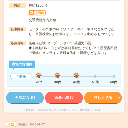
時給1250円
時給
交通費
交通費規定内支給
モーターの外側の枠にワイヤーやハーネスなどをつけた
仕事内容
り、目視検査のお仕事です。コツコツ進めるものづくり…
職種未経験OK / ブランクOK / 英語力不要
応募資格
◆未経験OK！〇まずは事前登録だけでもOK！履歴書不要
で気軽にオンライン登録★氏名・職種などを入力す…
職場の雰囲気
年齢層
20代
30代
40代
50代
60代
気になる!
応募へ進む
詳しく見る
派遣会社
株式会社綜合キャリアオプション 製造事業部（全国）
未読
掲載日
2026/08/07