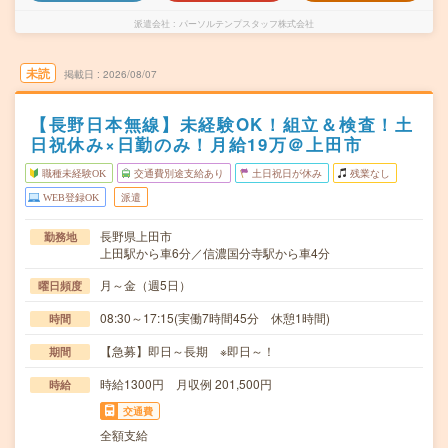
派遣会社
パーソルテンプスタッフ株式会社
未読
掲載日
2026/08/07
【長野日本無線】未経験OK！組立＆検査！土
日祝休み×日勤のみ！月給19万＠上田市
職種未経験OK
交通費別途支給あり
土日祝日が休み
残業なし
WEB登録OK
派遣
長野県上田市
勤務地
上田駅から車6分／信濃国分寺駅から車4分
月～金（週5日）
曜日頻度
08:30～17:15(実働7時間45分 休憩1時間)
時間
【急募】即日～長期 ※即日～！
期間
時給1300円 月収例 201,500円
時給
交通費
全額支給