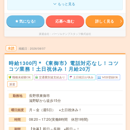
もっと見る
気になる!
応募へ進む
詳しく見る
派遣会社
パーソルテンプスタッフ株式会社
未読
掲載日
2026/08/07
時給1300円＊《東御市》電話対応なし！コツ
コツ業務！土日祝休み！月給20万
職種未経験OK
交通費別途支給あり
土日祝日が休み
WEB登録OK
派遣
長野県東御市
勤務地
滋野駅から徒歩15分
月～金（週5日） ※土日祝休み！
曜日頻度
08:20～17:20(実働8時間 休憩1時間)
時間
【急募】即日～長期 ※即日～！
期間