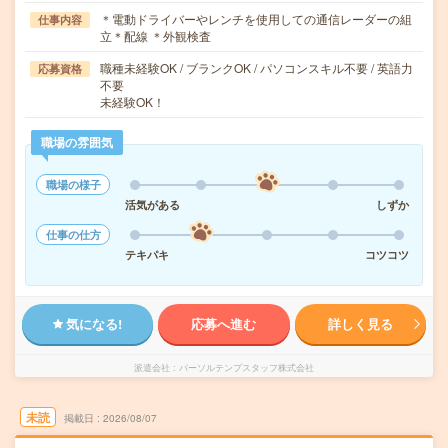
＊電動ドライバーやレンチを使用しての通信レーダーの組
仕事内容
立＊配線 ＊外観検査
職種未経験OK / ブランクOK / パソコンスキル不要 / 英語力
応募資格
不要
未経験OK！
職場の雰囲気
職場の様子
活気がある
しずか
仕事の仕方
テキパキ
コツコツ
気になる!
応募へ進む
詳しく見る
派遣会社
パーソルテンプスタッフ株式会社
未読
掲載日
2026/08/07