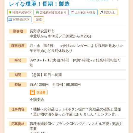
レイな環境！長期！製造
職種未経験OK
交通費別途支給あり
土日祝日が休み
残業なし
WEB登録OK
派遣
長野県安曇野市
勤務地
中萱駅から車10分／田沢駅から車20分
月～金（週5日） ※会社カレンダーにより祝日出勤あり☆
曜日頻度
年末年始など長期休暇あり
09:10～17:10(実働7時間 休憩1時間)※☆始業時間相談可
時間
能
【急募】即日～長期
期間
時給1200円 月収例 168,000円
時給
交通費
全額支給
＊機械への部品セット&ボタン操作＊完成品の確認と運搬
仕事内容
＊重い物や油を使った作業はありません＊カンタン作…
職種未経験OK / ブランクOK / パソコンスキル不要 / 英語力
応募資格
不要