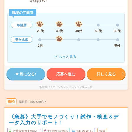
未経験OK！
職場の雰囲気
年齢層
20代
30代
40代
50代
60代
男女比率
女性
男性
もっと見る
気になる!
応募へ進む
詳しく見る
派遣会社
パーソルテンプスタッフ株式会社
未読
掲載日
2026/08/07
《急募》大手でモノづくり！試作・検査＆デ
ータ入力のサポート！
交通費別途支給あり
土日祝日が休み
WEB登録OK
派遣