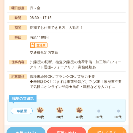
月～金
曜日頻度
08:30～17:15
時間
長期でお仕事できる方、大歓迎！
期間
時給1180円
時給
交通費
交通費規定内支給
(1)製品の切断、検査(2)製品の出荷準備・加工等(3)フォー
仕事内容
クリフト運搬※フォークリフト実務経験あ…
職種未経験OK / ブランクOK / 英語力不要
応募資格
◆未経験OK！〇まずは事前登録だけでもOK！履歴書不要
で気軽にオンライン登録★氏名・職種などを入力す…
職場の雰囲気
年齢層
20代
30代
40代
50代
60代
気になる!
応募へ進む
詳しく見る