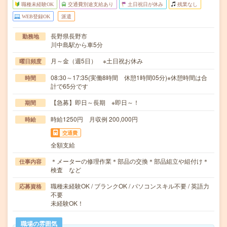
職種未経験OK
交通費別途支給あり
土日祝日が休み
残業なし
WEB登録OK
派遣
長野県長野市
勤務地
川中島駅から車5分
月～金（週5日） ※土日祝お休み
曜日頻度
08:30～17:35(実働8時間 休憩1時間05分)※休憩時間は合
時間
計で65分です
【急募】即日～長期 ※即日～！
期間
時給1250円 月収例 200,000円
時給
交通費
全額支給
＊メーターの修理作業＊部品の交換＊部品組立や組付け＊
仕事内容
検査 など
職種未経験OK / ブランクOK / パソコンスキル不要 / 英語力
応募資格
不要
未経験OK！
職場の雰囲気