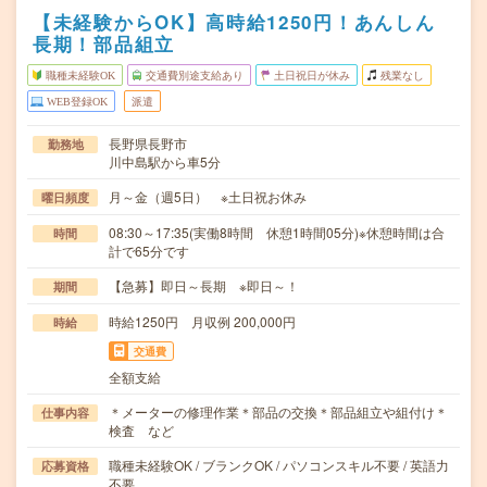
【未経験からOK】高時給1250円！あんしん
長期！部品組立
職種未経験OK
交通費別途支給あり
土日祝日が休み
残業なし
WEB登録OK
派遣
長野県長野市
勤務地
川中島駅から車5分
月～金（週5日） ※土日祝お休み
曜日頻度
08:30～17:35(実働8時間 休憩1時間05分)※休憩時間は合
時間
計で65分です
【急募】即日～長期 ※即日～！
期間
時給1250円 月収例 200,000円
時給
交通費
全額支給
＊メーターの修理作業＊部品の交換＊部品組立や組付け＊
仕事内容
検査 など
職種未経験OK / ブランクOK / パソコンスキル不要 / 英語力
応募資格
不要