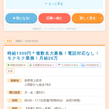
もっと見る
気になる!
応募へ進む
詳しく見る
派遣会社
パーソルテンプスタッフ株式会社
未読
掲載日
2026/08/06
時給1300円＊複数名大募集！電話対応なし！
モクモク業務！月給20万
職種未経験OK
交通費別途支給あり
土日祝日が休み
WEB登録OK
派遣
長野県上田市
勤務地
上田駅から徒歩18分
月～金（週5日）
曜日頻度
08:30～17:15(実働7時間45分 休憩1時間)
時間
【急募】即日～長期 ※即日～！
期間