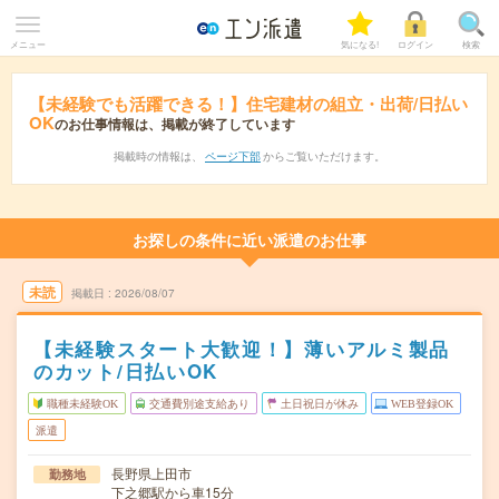
メニュー
気になる!
ログイン
検索
【未経験でも活躍できる！】住宅建材の組立・出荷/日払い
OK
のお仕事情報は、掲載が終了しています
掲載時の情報は、
ページ下部
からご覧いただけます。
お探しの条件に近い派遣のお仕事
未読
掲載日
2026/08/07
【未経験スタート大歓迎！】薄いアルミ製品
のカット/日払いOK
職種未経験OK
交通費別途支給あり
土日祝日が休み
WEB登録OK
派遣
長野県上田市
勤務地
下之郷駅から車15分