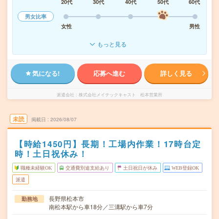
20代
30代
40代
50代
60代
男女比率
女性
男性
もっと見る
気になる!
応募へ進む
詳しく見る
派遣会社
株式会社メイテックキャスト 松本営業所
未読
掲載日
2026/08/07
【時給1450円】長期！工場内作業！17時台定
時！土日祝休み！
職種未経験OK
交通費別途支給あり
土日祝日が休み
WEB登録OK
派遣
長野県松本市
勤務地
南松本駅から車18分／三溝駅から車7分