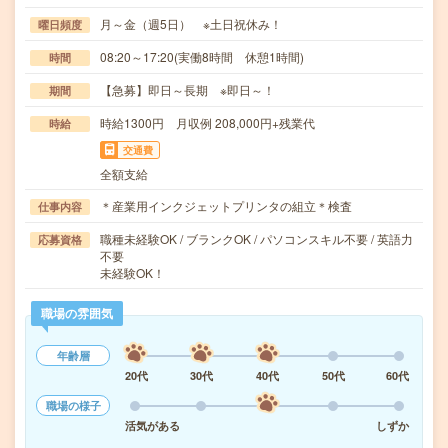
月～金（週5日） ※土日祝休み！
曜日頻度
08:20～17:20(実働8時間 休憩1時間)
時間
【急募】即日～長期 ※即日～！
期間
時給1300円 月収例 208,000円+残業代
時給
交通費
全額支給
＊産業用インクジェットプリンタの組立＊検査
仕事内容
職種未経験OK / ブランクOK / パソコンスキル不要 / 英語力
応募資格
不要
未経験OK！
職場の雰囲気
年齢層
20代
30代
40代
50代
60代
職場の様子
活気がある
しずか