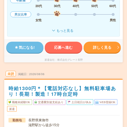
年齢層
20代
30代
40代
50代
60代
男女比率
女性
男性
もっと見る
気になる!
応募へ進む
詳しく見る
派遣会社
株式会社グレート長野
未読
掲載日
2026/08/06
時給1300円＊【電話対応なし】無料駐車場あ
り！長期！製造！17時台定時
職種未経験OK
交通費別途支給あり
土日祝日が休み
WEB登録OK
派遣
長野県東御市
勤務地
滋野駅から徒歩15分