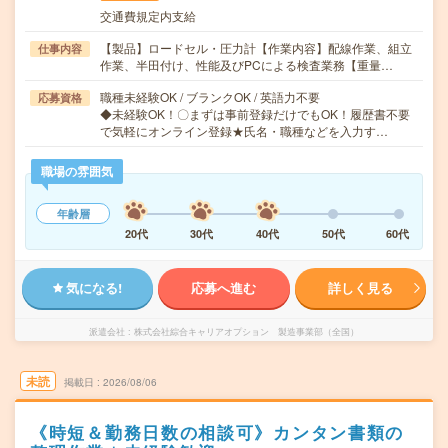
交通費規定内支給
【製品】ロードセル・圧力計【作業内容】配線作業、組立
仕事内容
作業、半田付け、性能及びPCによる検査業務【重量…
職種未経験OK / ブランクOK / 英語力不要
応募資格
◆未経験OK！〇まずは事前登録だけでもOK！履歴書不要
で気軽にオンライン登録★氏名・職種などを入力す…
職場の雰囲気
年齢層
20代
30代
40代
50代
60代
気になる!
応募へ進む
詳しく見る
派遣会社
株式会社綜合キャリアオプション 製造事業部（全国）
未読
掲載日
2026/08/06
《時短＆勤務日数の相談可》カンタン書類の