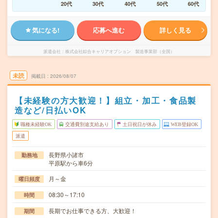
20代
30代
40代
50代
60代
気になる!
応募へ進む
詳しく見る
派遣会社
株式会社綜合キャリアオプション 製造事業部（全国）
未読
掲載日
2026/08/07
【未経験の方大歓迎！】組立・加工・食品製
造など/日払いOK
職種未経験OK
交通費別途支給あり
土日祝日が休み
WEB登録OK
派遣
長野県小諸市
勤務地
平原駅から車6分
月～金
曜日頻度
08:30～17:10
時間
長期でお仕事できる方、大歓迎！
期間