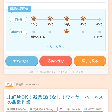
職場の雰囲気
年齢層
20代
30代
40代
50代
60代
職場の様子
活気がある
しずか
もっと見る
気になる!
応募へ進む
詳しく見る
派遣会社
株式会社メイテックキャスト 松本営業所
未読
掲載日
2026/08/06
未経験OK！残業ほぼなし！ワイヤーハーネス
の製造作業
職種未経験OK
交通費別途支給あり
土日祝日が休み
WEB登録OK