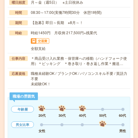
月～金（週5日） ※土日祝休み
曜日頻度
08:30～17:00(実働7時間30分 休憩1時間)
時間
【急募】即日～長期 ※8月～！
期間
時給1450円 月収例 217,500円+残業代
時給
交通費
全額支給
＊商品受け入れ業務・保管庫への移動（ハンドフォーク使
仕事内容
用）＊ピッキング ＊巻き取り・巻き返し作業＊搬送…
職種未経験OK / ブランクOK / パソコンスキル不要 / 英語力
応募資格
不要
未経験OK！
職場の雰囲気
年齢層
20代
30代
40代
50代
60代
男女比率
女性
男性