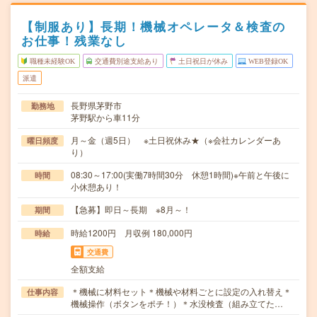
【制服あり】長期！機械オペレータ＆検査の
お仕事！残業なし
職種未経験OK
交通費別途支給あり
土日祝日が休み
WEB登録OK
派遣
長野県茅野市
勤務地
茅野駅から車11分
月～金（週5日） ※土日祝休み★（※会社カレンダーあ
曜日頻度
り）
08:30～17:00(実働7時間30分 休憩1時間)※午前と午後に
時間
小休憩あり！
【急募】即日～長期 ※8月～！
期間
時給1200円 月収例 180,000円
時給
交通費
全額支給
＊機械に材料セット＊機械や材料ごとに設定の入れ替え＊
仕事内容
機械操作（ボタンをポチ！）＊水没検査（組み立てた…