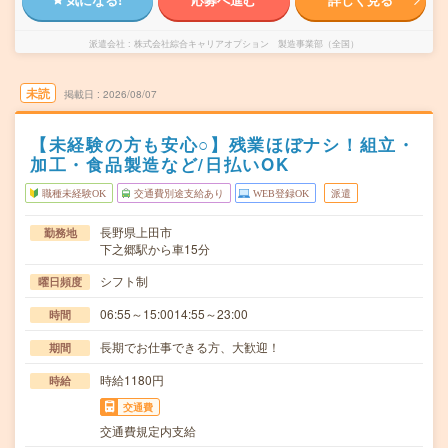
派遣会社
株式会社綜合キャリアオプション 製造事業部（全国）
未読
掲載日
2026/08/07
【未経験の方も安心○】残業ほぼナシ！組立・
加工・食品製造など/日払いOK
職種未経験OK
交通費別途支給あり
WEB登録OK
派遣
長野県上田市
勤務地
下之郷駅から車15分
シフト制
曜日頻度
06:55～15:0014:55～23:00
時間
長期でお仕事できる方、大歓迎！
期間
時給1180円
時給
交通費
交通費規定内支給