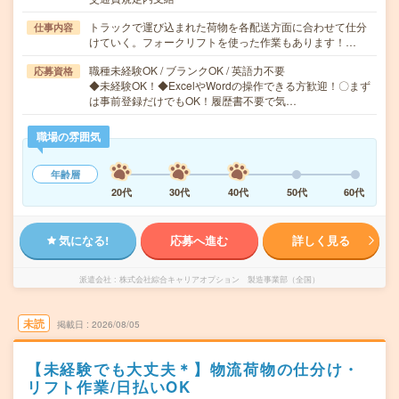
トラックで運び込まれた荷物を各配送方面に合わせて仕分
仕事内容
けていく。フォークリフトを使った作業もあります！…
職種未経験OK / ブランクOK / 英語力不要
応募資格
◆未経験OK！◆ExcelやWordの操作できる方歓迎！〇まず
は事前登録だけでもOK！履歴書不要で気…
職場の雰囲気
年齢層
20代
30代
40代
50代
60代
気になる!
応募へ進む
詳しく見る
派遣会社
株式会社綜合キャリアオプション 製造事業部（全国）
未読
掲載日
2026/08/05
【未経験でも大丈夫＊】物流荷物の仕分け・
リフト作業/日払いOK