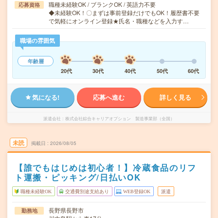
職種未経験OK / ブランクOK / 英語力不要
応募資格
◆未経験OK！〇まずは事前登録だけでもOK！履歴書不要
で気軽にオンライン登録★氏名・職種などを入力す…
職場の雰囲気
年齢層
20代
30代
40代
50代
60代
気になる!
応募へ進む
詳しく見る
派遣会社
株式会社綜合キャリアオプション 製造事業部（全国）
未読
掲載日
2026/08/05
【誰でもはじめは初心者！】冷蔵食品のリフ
ト運搬・ピッキング/日払いOK
職種未経験OK
交通費別途支給あり
WEB登録OK
派遣
長野県長野市
勤務地