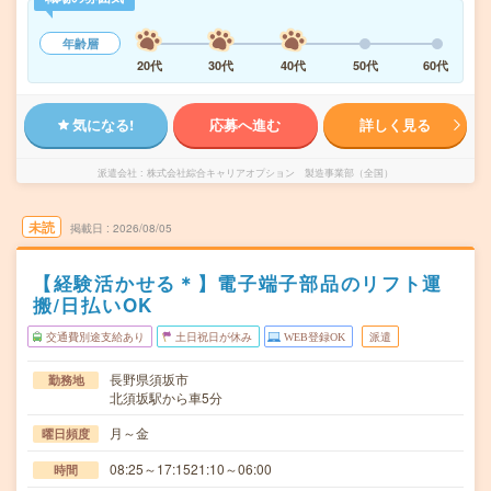
年齢層
20代
30代
40代
50代
60代
気になる!
応募へ進む
詳しく見る
派遣会社
株式会社綜合キャリアオプション 製造事業部（全国）
未読
掲載日
2026/08/05
【経験活かせる＊】電子端子部品のリフト運
搬/日払いOK
交通費別途支給あり
土日祝日が休み
WEB登録OK
派遣
長野県須坂市
勤務地
北須坂駅から車5分
月～金
曜日頻度
08:25～17:1521:10～06:00
時間