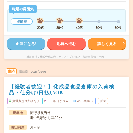
職場の雰囲気
年齢層
20代
30代
40代
50代
60代
気になる!
応募へ進む
詳しく見る
派遣会社
株式会社綜合キャリアオプション 製造事業部（全国）
未読
掲載日
2026/08/05
【経験者歓迎！】化成品食品倉庫の入荷検
品・仕分け/日払いOK
交通費別途支給あり
土日祝日が休み
WEB登録OK
派遣
長野県長野市
勤務地
川中島駅から車22分
月～金
曜日頻度