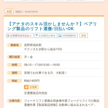
未読
掲載日
2026/08/05
【アナタのスキル活かしませんか？】ベアリ
ング製品のリフト運搬/日払いOK
交通費別途支給あり
土日祝日が休み
WEB登録OK
派遣
長野県埴科郡
勤務地
テクノさかき駅から徒歩10分
月～金
曜日頻度
08:10～17:0010:00～19:00
時間
長期でお仕事できる方、大歓迎！
期間
時給1400円
時給
交通費
交通費規定内支給
フォークリフト業務出荷倉庫作業フォークリフトでの製品
仕事内容
運搬作業【取扱製品情報】自動車に組み込まれるベア…