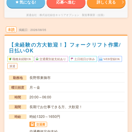
気になる!
応募へ進む
詳しく見る
派遣会社
株式会社綜合キャリアオプション 製造事業部（全国）
未読
掲載日
2026/08/05
【未経験の方大歓迎！】フォークリフト作業/
日払いOK
職種未経験OK
交通費別途支給あり
土日祝日が休み
WEB登録OK
派遣
長野県東御市
勤務地
月～金
曜日頻度
20:00～06:00
時間
長期でお仕事できる方、大歓迎！
期間
時給1320～1650円
時給
交通費
交通費規定内支給