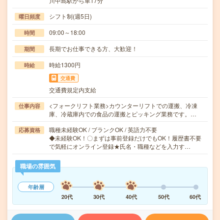
川中島駅から車17分
シフト制(週5日)
曜日頻度
09:00～18:00
時間
長期でお仕事できる方、大歓迎！
期間
時給1300円
時給
交通費
交通費規定内支給
<フォークリフト業務>カウンターリフトでの運搬、冷凍
仕事内容
庫、冷蔵庫内での食品の運搬とピッキング業務です。…
職種未経験OK / ブランクOK / 英語力不要
応募資格
◆未経験OK！〇まずは事前登録だけでもOK！履歴書不要
で気軽にオンライン登録★氏名・職種などを入力す…
職場の雰囲気
年齢層
20代
30代
40代
50代
60代