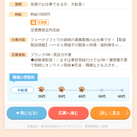
長期でお仕事できる方、大歓迎！
期間
時給1300円
時給
交通費
交通費規定内支給
フォークリフトでの資材の運搬業務のお仕事です！【取扱
仕事内容
製品情報】ハーネス用端子の製造≪待遇・福利厚生≫…
ブランクOK / 英語力不要
応募資格
◆経験者歓迎！〇まずは事前登録だけでもOK！履歴書不要
で気軽にオンライン登録★氏名・職種などを入力す…
職場の雰囲気
年齢層
20代
30代
40代
50代
60代
気になる!
応募へ進む
詳しく見る
派遣会社
株式会社綜合キャリアオプション 製造事業部（全国）