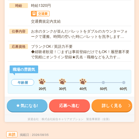
時給1320円
時給
交通費
交通費規定内支給
お水のタンクが並んだパレットをダブルのカウンターフォ
仕事内容
ークで運搬。時間の空いた時にパレットを洗浄します…
ブランクOK / 英語力不要
応募資格
◆経験者歓迎！〇まずは事前登録だけでもOK！履歴書不要
で気軽にオンライン登録★氏名・職種などを入力す…
職場の雰囲気
年齢層
20代
30代
40代
50代
60代
気になる!
応募へ進む
詳しく見る
派遣会社
株式会社綜合キャリアオプション 製造事業部（全国）
未読
掲載日
2026/08/05