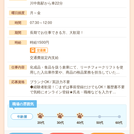
川中島駅から車22分
月～金
曜日頻度
07:30～12:00
時間
長期でお仕事できる方、大歓迎！
期間
時給1500円
時給
交通費
交通費規定内支給
化成品・食品を扱う倉庫にて、リーチフォークリフトを使
仕事内容
用した入出庫作業や、商品の検品業務を担当していた…
ブランクOK / 英語力不要
応募資格
◆経験者歓迎！〇まずは事前登録だけでもOK！履歴書不要
で気軽にオンライン登録★氏名・職種などを入力す…
職場の雰囲気
年齢層
20代
30代
40代
50代
60代