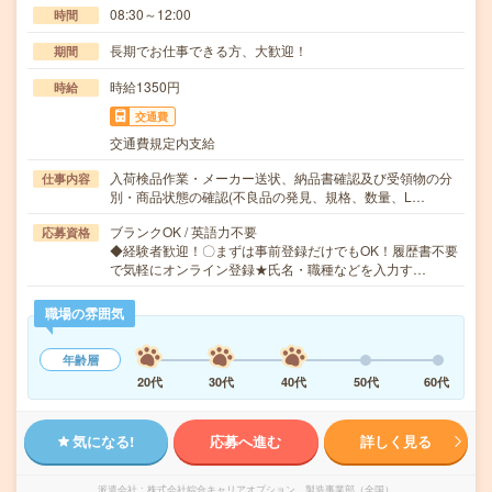
08:30～12:00
時間
長期でお仕事できる方、大歓迎！
期間
時給1350円
時給
交通費
交通費規定内支給
入荷検品作業・メーカー送状、納品書確認及び受領物の分
仕事内容
別・商品状態の確認(不良品の発見、規格、数量、L…
ブランクOK / 英語力不要
応募資格
◆経験者歓迎！〇まずは事前登録だけでもOK！履歴書不要
で気軽にオンライン登録★氏名・職種などを入力す…
職場の雰囲気
年齢層
20代
30代
40代
50代
60代
気になる!
応募へ進む
詳しく見る
派遣会社
株式会社綜合キャリアオプション 製造事業部（全国）