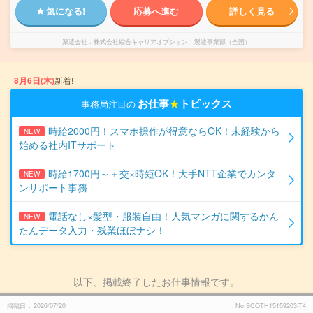
気になる!
応募へ進む
詳しく見る
派遣会社
株式会社綜合キャリアオプション 製造事業部（全国）
8月6日(木)
新着!
お仕事
★
トピックス
事務局注目の
時給2000円！スマホ操作が得意ならOK！未経験から
NEW
始める社内ITサポート
時給1700円～＋交×時短OK！大手NTT企業でカンタ
NEW
ンサポート事務
電話なし×髪型・服装自由！人気マンガに関するかん
NEW
たんデータ入力・残業ほぼナシ！
以下、掲載終了したお仕事情報です。
掲載日
2026/07/20
No.SCOTH15159203-T4