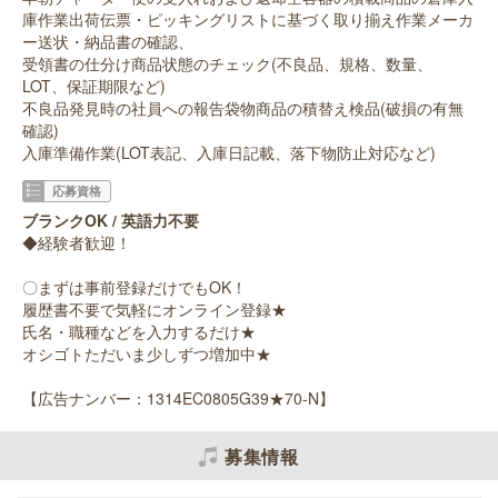
庫作業出荷伝票・ピッキングリストに基づく取り揃え作業メーカ
ー送状・納品書の確認、
受領書の仕分け商品状態のチェック(不良品、規格、数量、
LOT、保証期限など)
不良品発見時の社員への報告袋物商品の積替え検品(破損の有無
確認)
入庫準備作業(LOT表記、入庫日記載、落下物防止対応など)
応募資格
ブランクOK / 英語力不要
◆経験者歓迎！
〇まずは事前登録だけでもOK！
履歴書不要で気軽にオンライン登録★
氏名・職種などを入力するだけ★
オシゴトただいま少しずつ増加中★
【広告ナンバー：1314EC0805G39★70-N】
募集情報