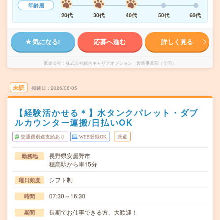
年齢層
20代
30代
40代
50代
60代
気になる!
応募へ進む
詳しく見る
派遣会社
株式会社綜合キャリアオプション 製造事業部（全国）
未読
掲載日
2026/08/05
【経験活かせる＊】水タンクパレット・ダブ
ルカウンター運搬/日払いOK
交通費別途支給あり
WEB登録OK
派遣
長野県安曇野市
勤務地
穂高駅から車15分
シフト制
曜日頻度
07:30～16:30
時間
長期でお仕事できる方、大歓迎！
期間