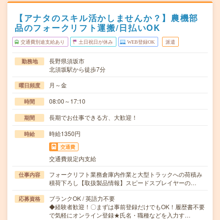
【アナタのスキル活かしませんか？】農機部
品のフォークリフト運搬/日払いOK
交通費別途支給あり
土日祝日が休み
WEB登録OK
派遣
長野県須坂市
勤務地
北須坂駅から徒歩7分
月～金
曜日頻度
08:00～17:10
時間
長期でお仕事できる方、大歓迎！
期間
時給1350円
時給
交通費
交通費規定内支給
フォークリフト業務倉庫内作業と大型トラックへの荷積み
仕事内容
積荷下ろし【取扱製品情報】スピードスプレイヤーの…
ブランクOK / 英語力不要
応募資格
◆経験者歓迎！〇まずは事前登録だけでもOK！履歴書不要
で気軽にオンライン登録★氏名・職種などを入力す…