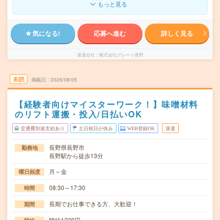
もっと見る
気になる!
応募へ進む
詳しく見る
派遣会社
株式会社グレート長野
未読
掲載日
2026/08/05
【経験者向けマイスターワーク！】味噌材料
のリフト運搬・投入/日払いOK
交通費別途支給あり
土日祝日が休み
WEB登録OK
派遣
長野県長野市
勤務地
長野駅から徒歩13分
月～金
曜日頻度
08:30～17:30
時間
長期でお仕事できる方、大歓迎！
期間
時給1220円