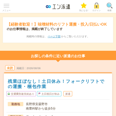
メニュー
気になる!
ログイン
検索
【経験者歓迎！】味噌材料のリフト運搬・投入/日払いOK
のお仕事情報は、掲載が終了しています
掲載時の情報は、
ページ下部
からご覧いただけます。
お探しの条件に近い派遣のお仕事
未読
掲載日
2026/08/06
残業ほぼなし！土日休み！フォークリフトで
の運搬・梱包作業
交通費別途支給あり
土日祝日が休み
派遣
長野県安曇野市
勤務地
南豊科駅から徒歩5分