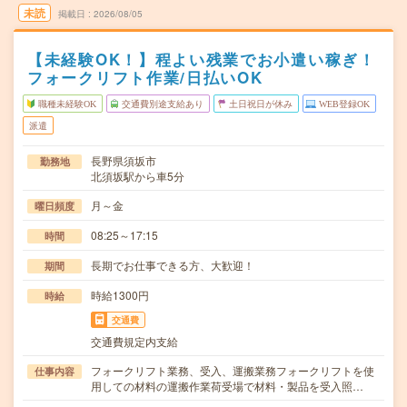
未読
掲載日
2026/08/05
【未経験OK！】程よい残業でお小遣い稼ぎ！
フォークリフト作業/日払いOK
職種未経験OK
交通費別途支給あり
土日祝日が休み
WEB登録OK
派遣
長野県須坂市
勤務地
北須坂駅から車5分
月～金
曜日頻度
08:25～17:15
時間
長期でお仕事できる方、大歓迎！
期間
時給1300円
時給
交通費
交通費規定内支給
フォークリフト業務、受入、運搬業務フォークリフトを使
仕事内容
用しての材料の運搬作業荷受場で材料・製品を受入照…