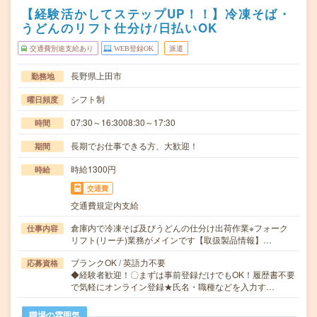
【経験活かしてステップUP！！】冷凍そば・
うどんのリフト仕分け/日払いOK
交通費別途支給あり
WEB登録OK
派遣
長野県上田市
勤務地
シフト制
曜日頻度
07:30～16:3008:30～17:30
時間
長期でお仕事できる方、大歓迎！
期間
時給1300円
時給
交通費
交通費規定内支給
倉庫内で冷凍そば及びうどんの仕分け出荷作業※フォーク
仕事内容
リフト(リーチ)業務がメインです【取扱製品情報】…
ブランクOK / 英語力不要
応募資格
◆経験者歓迎！〇まずは事前登録だけでもOK！履歴書不要
で気軽にオンライン登録★氏名・職種などを入力す…
職場の雰囲気