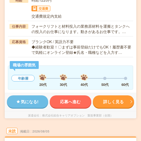
時給
交通費
交通費規定内支給
フォークリフトと材料投入の業務原材料を運搬とタンクへ
仕事内容
の投入のお仕事になります。動きがあるお仕事です。…
ブランクOK / 英語力不要
応募資格
◆経験者歓迎！〇まずは事前登録だけでもOK！履歴書不要
で気軽にオンライン登録★氏名・職種などを入力す…
職場の雰囲気
年齢層
20代
30代
40代
50代
60代
気になる!
応募へ進む
詳しく見る
派遣会社
株式会社綜合キャリアオプション 製造事業部（全国）
未読
掲載日
2026/08/05