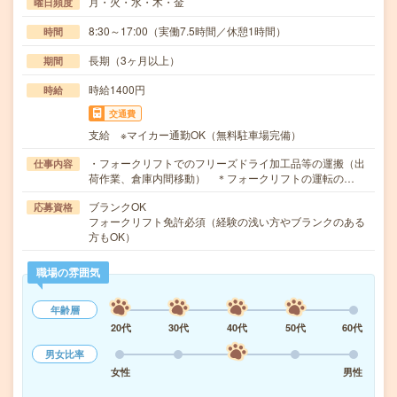
月・火・水・木・金
曜日頻度
8:30～17:00（実働7.5時間／休憩1時間）
時間
長期（3ヶ月以上）
期間
時給1400円
時給
交通費
支給 ※マイカー通勤OK（無料駐車場完備）
・フォークリフトでのフリーズドライ加工品等の運搬（出
仕事内容
荷作業、倉庫内間移動） ＊フォークリフトの運転の…
ブランクOK
応募資格
フォークリフト免許必須（経験の浅い方やブランクのある
方もOK）
職場の雰囲気
年齢層
20代
30代
40代
50代
60代
男女比率
女性
男性