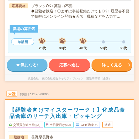
ブランクOK / 英語力不要
応募資格
◆経験者歓迎！〇まずは事前登録だけでもOK！履歴書不要
で気軽にオンライン登録★氏名・職種などを入力す…
職場の雰囲気
年齢層
20代
30代
40代
50代
60代
気になる!
応募へ進む
詳しく見る
派遣会社
株式会社綜合キャリアオプション 製造事業部（全国）
未読
掲載日
2026/08/05
【経験者向けマイスターワーク！】化成品食
品倉庫のリーチ入出庫・ピッキング
交通費別途支給あり
土日祝日が休み
WEB登録OK
派遣
長野県長野市
勤務地