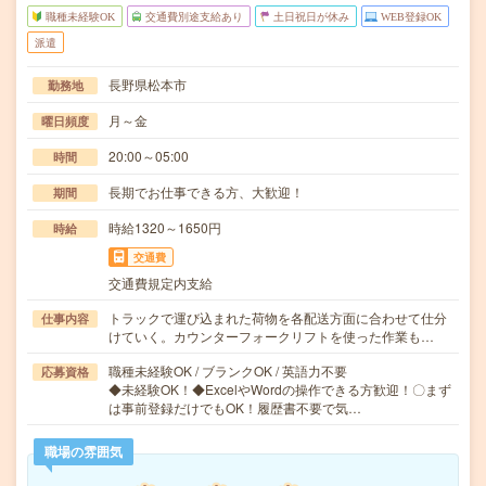
職種未経験OK
交通費別途支給あり
土日祝日が休み
WEB登録OK
派遣
長野県松本市
勤務地
月～金
曜日頻度
20:00～05:00
時間
長期でお仕事できる方、大歓迎！
期間
時給1320～1650円
時給
交通費
交通費規定内支給
トラックで運び込まれた荷物を各配送方面に合わせて仕分
仕事内容
けていく。カウンターフォークリフトを使った作業も…
職種未経験OK / ブランクOK / 英語力不要
応募資格
◆未経験OK！◆ExcelやWordの操作できる方歓迎！〇まず
は事前登録だけでもOK！履歴書不要で気…
職場の雰囲気