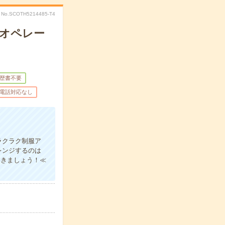
No.SCOTH5214485-T4
械オペレー
歴書不要
電話対応なし
ラクラク制服ア
レンジするのは
いきましょう！≪