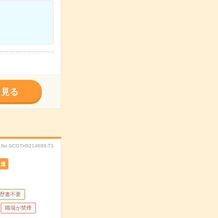
く見る
No.SCOTH5214698-T3
派遣
歴書不要
職場が禁煙