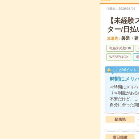
掲載日
2026/08/06
【未経験
ター/日払
製造・建
派遣先
職種未経験OK
WEB登録OK
週
ここがポイント
時間にメリ
≪時間にメリハ
リ≫制服がある
不安だけど、し
自分に合った期
勤務地
曜日頻度