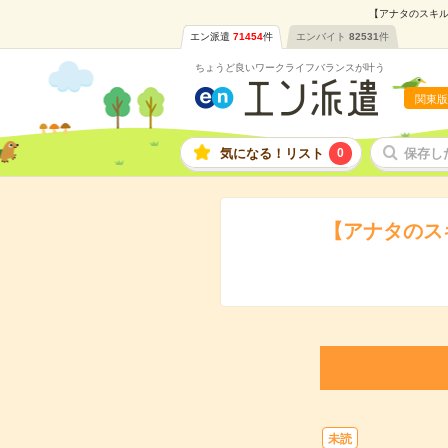
【アナタのスキル
エン派遣
71454
件
エンバイト
82531
件
ちょうど良いワークライフバランスが叶う
関東版
気になる！リスト
0
保存し
【アナタのス
未読