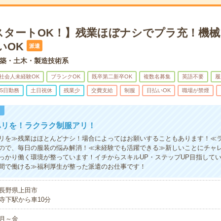
スタートOK！】残業ほぼナシでプラ充！機
いOK
派遣
築・土木・製造技術系
社会人未経験OK
ブランクOK
既卒第二新卒OK
複数名募集
英語不要
履
5日勤務
土日祝休
残業少
交費支給
制服
日払いOK
職場が禁煙
！
ハリを！ラクラク制服アリ！
リを≫残業はほとんどナシ！場合によってはお願いすることもあります！≪
ので、毎日の服装の悩み解消！≪未経験でも活躍できる≫新しいことにチャ
っかり働く環境が整っています！イチからスキルUP・ステップUP目指して
間で働ける≫福利厚生が整った派遣のお仕事です！
長野県上田市
寺下駅から車10分
月～金