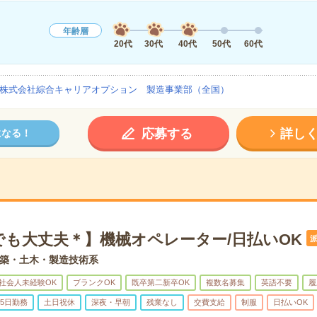
年齢層
20代
30代
40代
50代
60代
株式会社綜合キャリアオプション 製造事業部（全国）
応募する
詳し
になる！
でも大丈夫＊】機械オペレーター/日払いOK
築・土木・製造技術系
社会人未経験OK
ブランクOK
既卒第二新卒OK
複数名募集
英語不要
履
5日勤務
土日祝休
深夜・早朝
残業なし
交費支給
制服
日払いOK