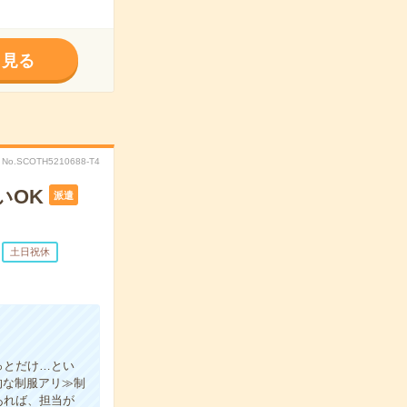
く見る
No.SCOTH5210688-T4
いOK
派遣
土日祝休
っとだけ…とい
的な制服アリ≫制
あれば、担当が