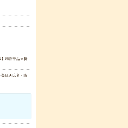
報】精密部品≪待
ン登録★氏名・職