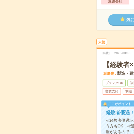
派遣会社
気
未読
掲載日
2026/08/06
【経験者
製造・建
派遣先
ブランクOK
複
交費支給
制服
ここがポイント
経験者優遇！
≪経験者優遇≫
う方もOK！≪
服があるので、