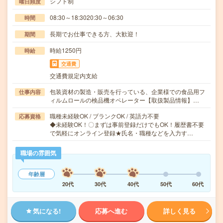
シフト制
曜日頻度
08:30～18:3020:30～06:30
時間
長期でお仕事できる方、大歓迎！
期間
時給1250円
時給
交通費
交通費規定内支給
包装資材の製造・販売を行っている、企業様での食品用フ
仕事内容
ィルムロールの検品機オペレーター【取扱製品情報】…
職種未経験OK / ブランクOK / 英語力不要
応募資格
◆未経験OK！〇まずは事前登録だけでもOK！履歴書不要
で気軽にオンライン登録★氏名・職種などを入力す…
職場の雰囲気
年齢層
20代
30代
40代
50代
60代
気になる!
応募へ進む
詳しく見る