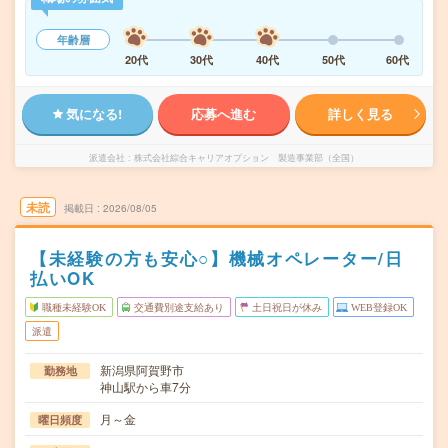
年齢層
20代
30代
40代
50代
60代
気になる!
応募へ進む
詳しく見る
派遣会社
株式会社綜合キャリアオプション 製造事業部（全国）
未読
掲載日
2026/08/05
【未経験の方も安心○】機械オペレーター/日
払いOK
職種未経験OK
交通費別途支給あり
土日祝日が休み
WEB登録OK
派遣
新潟県阿賀野市
勤務地
神山駅から車7分
月～金
曜日頻度