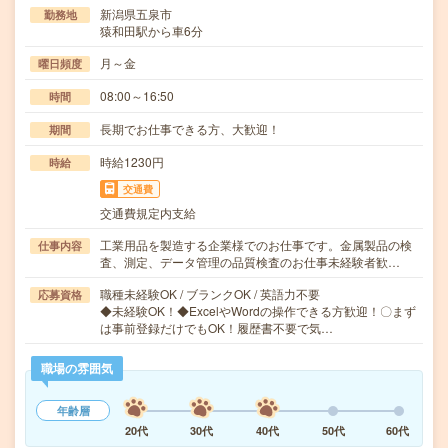
新潟県五泉市
勤務地
猿和田駅から車6分
月～金
曜日頻度
08:00～16:50
時間
長期でお仕事できる方、大歓迎！
期間
時給1230円
時給
交通費
交通費規定内支給
工業用品を製造する企業様でのお仕事です。金属製品の検
仕事内容
査、測定、データ管理の品質検査のお仕事未経験者歓…
職種未経験OK / ブランクOK / 英語力不要
応募資格
◆未経験OK！◆ExcelやWordの操作できる方歓迎！〇まず
は事前登録だけでもOK！履歴書不要で気…
職場の雰囲気
年齢層
20代
30代
40代
50代
60代