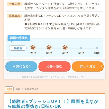
機械オペレーターのお仕事です。材料をセットしてボタン
仕事内容
を押す、カンタン作業なので未経験の方もすぐにマス…
職種未経験OK / ブランクOK / パソコンスキル不要 / 英語力
応募資格
不要
◆未経験OK！〇まずは事前登録だけでもOK！履歴書不要
で気軽にオンライン登録★氏名・職種などを入力す…
職場の雰囲気
年齢層
20代
30代
40代
50代
60代
気になる!
応募へ進む
詳しく見る
派遣会社
株式会社綜合キャリアオプション 製造事業部（全国）
未読
掲載日
2026/08/05
【経験者×ブラッシュUP！！】図面を見なが
ら鉄板の型抜き/日払いOK