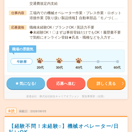
交通費規定内支給
工場内での機械オペレーター作業・プレス作業・ロボット
仕事内容
溶接作業【取り扱い製品情報】自動車部品「モノづく…
職種未経験OK / ブランクOK / 英語力不要
応募資格
◆未経験OK！〇まずは事前登録だけでもOK！履歴書不要
で気軽にオンライン登録★氏名・職種などを入力す…
職場の雰囲気
年齢層
20代
30代
40代
50代
60代
気になる!
応募へ進む
詳しく見る
派遣会社
株式会社綜合キャリアオプション 製造事業部（全国）
未読
掲載日
2026/08/05
【経験不問！未経験○】機械オペレーター/日
払いOK