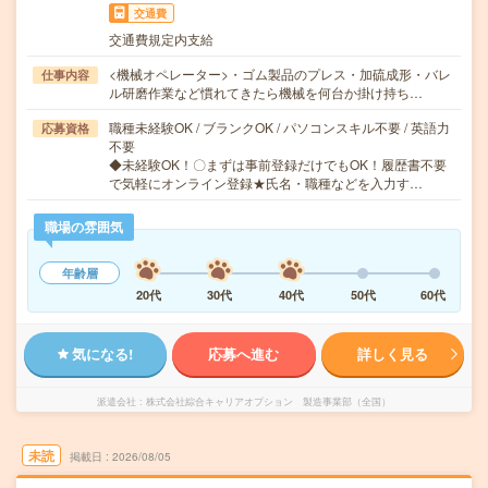
交通費
交通費規定内支給
<機械オペレーター>・ゴム製品のプレス・加硫成形・バレ
仕事内容
ル研磨作業など慣れてきたら機械を何台か掛け持ち…
職種未経験OK / ブランクOK / パソコンスキル不要 / 英語力
応募資格
不要
◆未経験OK！〇まずは事前登録だけでもOK！履歴書不要
で気軽にオンライン登録★氏名・職種などを入力す…
職場の雰囲気
年齢層
20代
30代
40代
50代
60代
気になる!
応募へ進む
詳しく見る
派遣会社
株式会社綜合キャリアオプション 製造事業部（全国）
未読
掲載日
2026/08/05