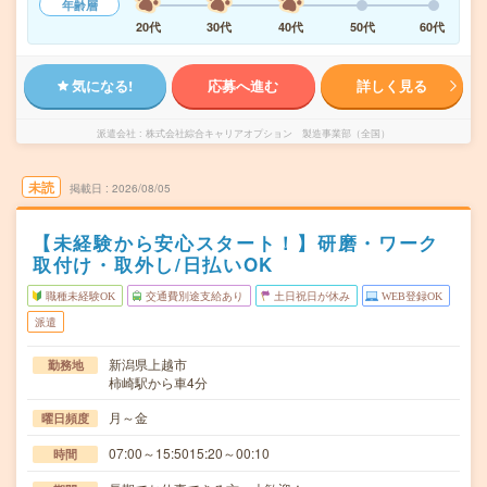
年齢層
20代
30代
40代
50代
60代
気になる!
応募へ進む
詳しく見る
派遣会社
株式会社綜合キャリアオプション 製造事業部（全国）
未読
掲載日
2026/08/05
【未経験から安心スタート！】研磨・ワーク
取付け・取外し/日払いOK
職種未経験OK
交通費別途支給あり
土日祝日が休み
WEB登録OK
派遣
新潟県上越市
勤務地
柿崎駅から車4分
月～金
曜日頻度
07:00～15:5015:20～00:10
時間