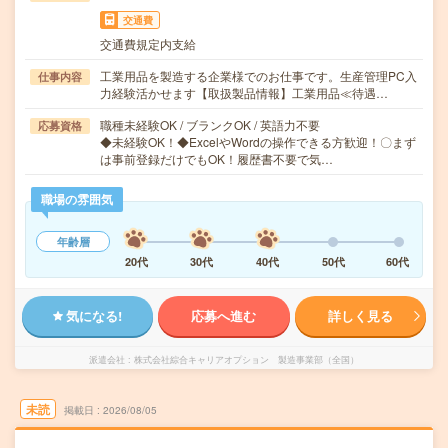
交通費
交通費規定内支給
工業用品を製造する企業様でのお仕事です。生産管理PC入
仕事内容
力経験活かせます【取扱製品情報】工業用品≪待遇…
職種未経験OK / ブランクOK / 英語力不要
応募資格
◆未経験OK！◆ExcelやWordの操作できる方歓迎！〇まず
は事前登録だけでもOK！履歴書不要で気…
職場の雰囲気
年齢層
20代
30代
40代
50代
60代
気になる!
応募へ進む
詳しく見る
派遣会社
株式会社綜合キャリアオプション 製造事業部（全国）
未読
掲載日
2026/08/05