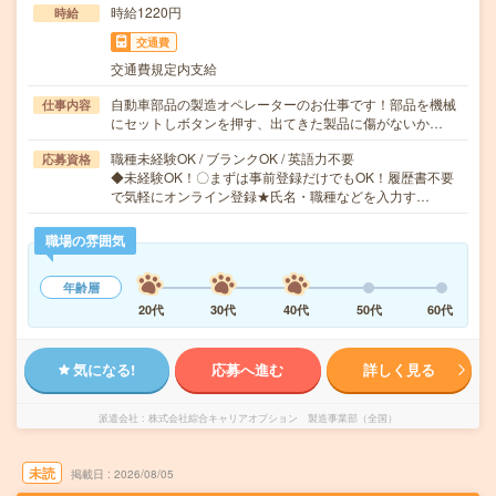
時給1220円
時給
交通費
交通費規定内支給
自動車部品の製造オペレーターのお仕事です！部品を機械
仕事内容
にセットしボタンを押す、出てきた製品に傷がないか…
職種未経験OK / ブランクOK / 英語力不要
応募資格
◆未経験OK！〇まずは事前登録だけでもOK！履歴書不要
で気軽にオンライン登録★氏名・職種などを入力す…
職場の雰囲気
年齢層
20代
30代
40代
50代
60代
気になる!
応募へ進む
詳しく見る
派遣会社
株式会社綜合キャリアオプション 製造事業部（全国）
未読
掲載日
2026/08/05