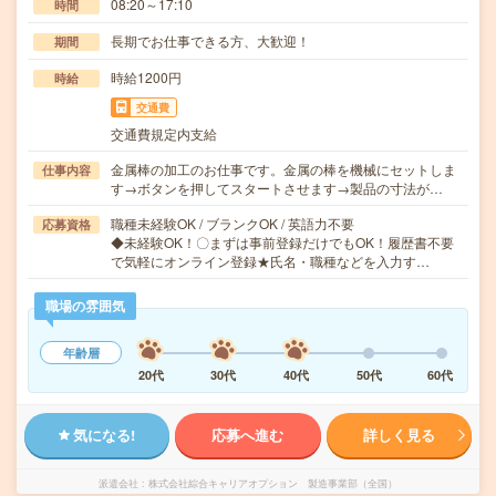
08:20～17:10
時間
長期でお仕事できる方、大歓迎！
期間
時給1200円
時給
交通費
交通費規定内支給
金属棒の加工のお仕事です。金属の棒を機械にセットしま
仕事内容
す→ボタンを押してスタートさせます→製品の寸法が…
職種未経験OK / ブランクOK / 英語力不要
応募資格
◆未経験OK！〇まずは事前登録だけでもOK！履歴書不要
で気軽にオンライン登録★氏名・職種などを入力す…
職場の雰囲気
年齢層
20代
30代
40代
50代
60代
気になる!
応募へ進む
詳しく見る
派遣会社
株式会社綜合キャリアオプション 製造事業部（全国）