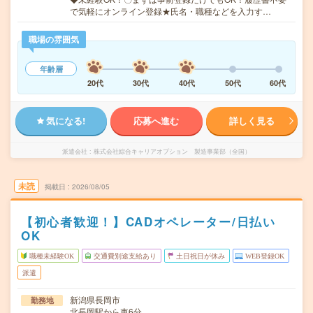
で気軽にオンライン登録★氏名・職種などを入力す…
職場の雰囲気
年齢層
20代
30代
40代
50代
60代
気になる!
応募へ進む
詳しく見る
派遣会社
株式会社綜合キャリアオプション 製造事業部（全国）
未読
掲載日
2026/08/05
【初心者歓迎！】CADオペレーター/日払い
OK
職種未経験OK
交通費別途支給あり
土日祝日が休み
WEB登録OK
派遣
新潟県長岡市
勤務地
北長岡駅から車6分