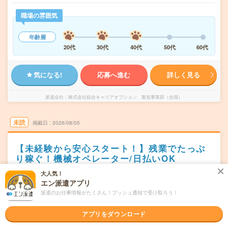
職場の雰囲気
年齢層
20代
30代
40代
50代
60代
気になる!
応募へ進む
詳しく見る
派遣会社
株式会社綜合キャリアオプション 製造事業部（全国）
未読
掲載日
2026/08/05
【未経験から安心スタート！】残業でたっぷ
り稼ぐ！機械オペレーター/日払いOK
大人気！
職種未経験OK
交通費別途支給あり
WEB登録OK
派遣
エン派遣アプリ
新潟県阿賀野市
派遣のお仕事情報がたくさん！プッシュ通知で受け取ろう！
勤務地
水原駅から車20分
アプリをダウンロード
シフト制
曜日頻度