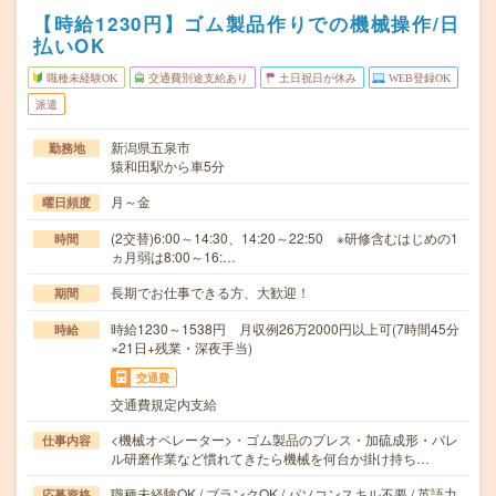
【時給1230円】ゴム製品作りでの機械操作/日
払いOK
職種未経験OK
交通費別途支給あり
土日祝日が休み
WEB登録OK
派遣
新潟県五泉市
勤務地
猿和田駅から車5分
月～金
曜日頻度
(2交替)6:00～14:30、14:20～22:50 ※研修含むはじめの1
時間
ヵ月弱は8:00～16:…
長期でお仕事できる方、大歓迎！
期間
時給1230～1538円 月収例26万2000円以上可(7時間45分
時給
×21日+残業・深夜手当)
交通費
交通費規定内支給
<機械オペレーター>・ゴム製品のプレス・加硫成形・バレ
仕事内容
ル研磨作業など慣れてきたら機械を何台か掛け持ち…
職種未経験OK / ブランクOK / パソコンスキル不要 / 英語力
応募資格