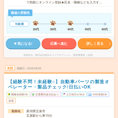
で気軽にオンライン登録★氏名・職種などを入力す…
職場の雰囲気
年齢層
20代
30代
40代
50代
60代
気になる!
応募へ進む
詳しく見る
派遣会社
株式会社綜合キャリアオプション 製造事業部（全国）
未読
掲載日
2026/08/05
【経験不問！未経験○】自動車パーツの製造オ
ペレーター・製品チェック/日払いOK
職種未経験OK
交通費別途支給あり
土日祝日が休み
WEB登録OK
派遣
新潟県五泉市
勤務地
五泉駅から車15分