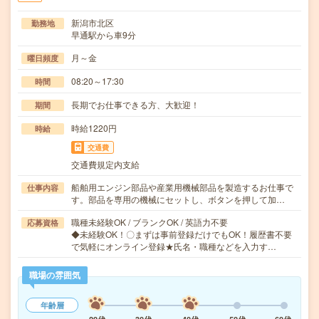
新潟市北区
勤務地
早通駅から車9分
月～金
曜日頻度
08:20～17:30
時間
長期でお仕事できる方、大歓迎！
期間
時給1220円
時給
交通費
交通費規定内支給
船舶用エンジン部品や産業用機械部品を製造するお仕事で
仕事内容
す。部品を専用の機械にセットし、ボタンを押して加…
職種未経験OK / ブランクOK / 英語力不要
応募資格
◆未経験OK！〇まずは事前登録だけでもOK！履歴書不要
で気軽にオンライン登録★氏名・職種などを入力す…
職場の雰囲気
年齢層