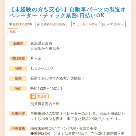
【未経験の方も安心○】自動車パーツの製造オ
ペレーター・チェック業務/日払いOK
職種未経験OK
交通費別途支給あり
土日祝日が休み
WEB登録OK
派遣
新潟県五泉市
勤務地
五泉駅から車15分
月～金
曜日頻度
15:00～00:00
時間
長期でお仕事できる方、大歓迎！
期間
時給1220～1525円
時給
交通費
交通費規定内支給
自動車部品の製造オペレーターのお仕事。部品を機械にセ
仕事内容
ットしボタンを押す、出てきた製品に傷がないかや寸…
職種未経験OK / ブランクOK / 英語力不要
応募資格
◆未経験OK！〇まずは事前登録だけでもOK！履歴書不要