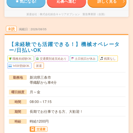
気になる!
応募へ進む
詳しく見る
派遣会社
株式会社綜合キャリアオプション 製造事業部（全国）
未読
掲載日
2026/08/05
【未経験でも活躍できる！】機械オペレータ
ー/日払いOK
職種未経験OK
交通費別途支給あり
土日祝日が休み
残業なし
WEB登録OK
派遣
新潟県三条市
勤務地
帯織駅から車4分
月～金
曜日頻度
08:00～17:15
時間
長期でお仕事できる方、大歓迎！
期間
時給1200円
時給
交通費