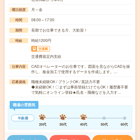
月～金
曜日頻度
08:00～17:00
時間
長期でお仕事できる方、大歓迎！
期間
時給1200円
時給
交通費
交通費規定内支給
CADオペレーターのお仕事です。図面を見ながらCADを操
仕事内容
作し、板金加工で使用するデータを作成します。…
職種未経験OK / ブランクOK / 英語力不要
応募資格
◆未経験OK！〇まずは事前登録だけでもOK！履歴書不要
で気軽にオンライン登録★氏名・職種などを入力す…
職場の雰囲気
年齢層
20代
30代
40代
50代
60代