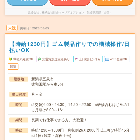
派遣会社
株式会社綜合キャリアオプション 製造事業部（全国）
未読
掲載日
2026/08/05
【時給1230円】ゴム製品作りでの機械操作/日
払いOK
職種未経験OK
交通費別途支給あり
土日祝日が休み
WEB登録OK
派遣
新潟県五泉市
勤務地
猿和田駅から車5分
月～金
曜日頻度
(2交替)6:00～14:30、14:20～22:50 ※研修含むはじめの1
時間
ヵ月弱は8:00～16:…
長期でお仕事できる方、大歓迎！
期間
時給1230～1538円 月収例26万2000円以上可(7時間45分
時給
×21日+残業・深夜手当)