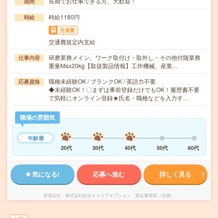
長期でお仕事できる方、大歓迎！
期間
時給1180円
時給
交通費
交通費規定内支給
研磨業務メイン。ワーク取付け・取外し・その他付随業務
仕事内容
重量Max20kg【取扱製品情報】工作機械、産業…
職種未経験OK / ブランクOK / 英語力不要
応募資格
◆未経験OK！〇まずは事前登録だけでもOK！履歴書不要
で気軽にオンライン登録★氏名・職種などを入力す…
職場の雰囲気
年齢層
20代
30代
40代
50代
60代
気になる!
応募へ進む
詳しく見る
派遣会社
株式会社綜合キャリアオプション 製造事業部（全国）