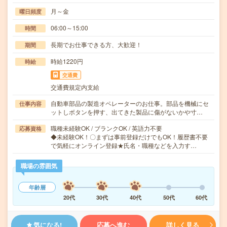
月～金
曜日頻度
06:00～15:00
時間
長期でお仕事できる方、大歓迎！
期間
時給1220円
時給
交通費
交通費規定内支給
自動車部品の製造オペレーターのお仕事。部品を機械にセ
仕事内容
ットしボタンを押す、出てきた製品に傷がないかや寸…
職種未経験OK / ブランクOK / 英語力不要
応募資格
◆未経験OK！〇まずは事前登録だけでもOK！履歴書不要
で気軽にオンライン登録★氏名・職種などを入力す…
職場の雰囲気
年齢層
20代
30代
40代
50代
60代
気になる!
応募へ進む
詳しく見る