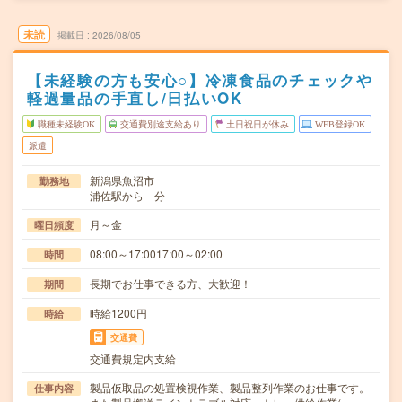
未読
掲載日
2026/08/05
【未経験の方も安心○】冷凍食品のチェックや
軽過量品の手直し/日払いOK
職種未経験OK
交通費別途支給あり
土日祝日が休み
WEB登録OK
派遣
新潟県魚沼市
勤務地
浦佐駅から---分
月～金
曜日頻度
08:00～17:0017:00～02:00
時間
長期でお仕事できる方、大歓迎！
期間
時給1200円
時給
交通費
交通費規定内支給
製品仮取品の処置検視作業、製品整列作業のお仕事です。
仕事内容