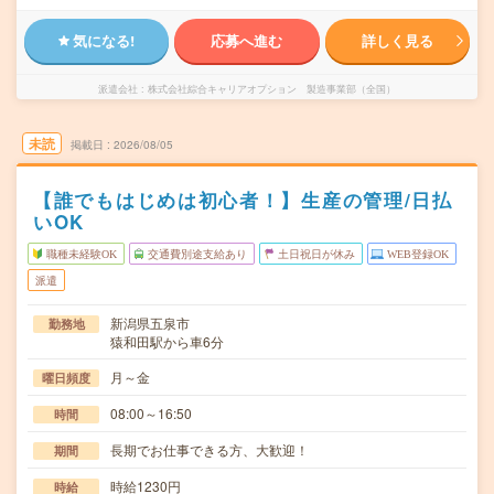
気になる!
応募へ進む
詳しく見る
派遣会社
株式会社綜合キャリアオプション 製造事業部（全国）
未読
掲載日
2026/08/05
【誰でもはじめは初心者！】生産の管理/日払
いOK
職種未経験OK
交通費別途支給あり
土日祝日が休み
WEB登録OK
派遣
新潟県五泉市
勤務地
猿和田駅から車6分
月～金
曜日頻度
08:00～16:50
時間
長期でお仕事できる方、大歓迎！
期間
時給1230円
時給