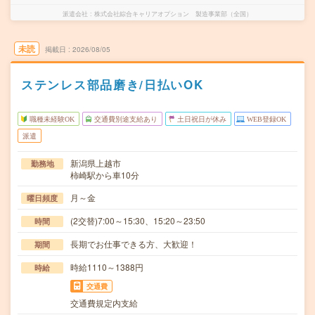
派遣会社
株式会社綜合キャリアオプション 製造事業部（全国）
未読
掲載日
2026/08/05
ステンレス部品磨き/日払いOK
職種未経験OK
交通費別途支給あり
土日祝日が休み
WEB登録OK
派遣
新潟県上越市
勤務地
柿崎駅から車10分
月～金
曜日頻度
(2交替)7:00～15:30、15:20～23:50
時間
長期でお仕事できる方、大歓迎！
期間
時給1110～1388円
時給
交通費
交通費規定内支給