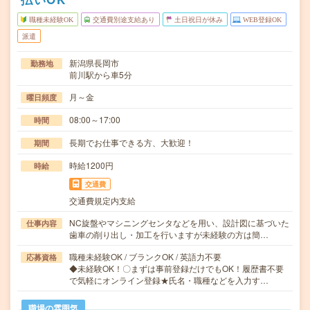
職種未経験OK
交通費別途支給あり
土日祝日が休み
WEB登録OK
派遣
新潟県長岡市
勤務地
前川駅から車5分
月～金
曜日頻度
08:00～17:00
時間
長期でお仕事できる方、大歓迎！
期間
時給1200円
時給
交通費
交通費規定内支給
NC旋盤やマシニングセンタなどを用い、設計図に基づいた
仕事内容
歯車の削り出し・加工を行いますが未経験の方は簡…
職種未経験OK / ブランクOK / 英語力不要
応募資格
◆未経験OK！〇まずは事前登録だけでもOK！履歴書不要
で気軽にオンライン登録★氏名・職種などを入力す…
職場の雰囲気