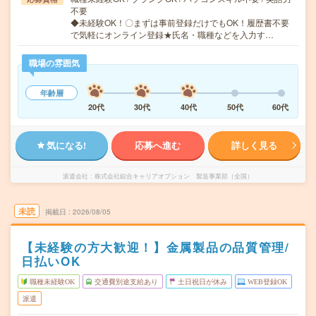
不要
◆未経験OK！〇まずは事前登録だけでもOK！履歴書不要
で気軽にオンライン登録★氏名・職種などを入力す…
職場の雰囲気
年齢層
20代
30代
40代
50代
60代
気になる!
応募へ進む
詳しく見る
派遣会社
株式会社綜合キャリアオプション 製造事業部（全国）
未読
掲載日
2026/08/05
【未経験の方大歓迎！】金属製品の品質管理/
日払いOK
職種未経験OK
交通費別途支給あり
土日祝日が休み
WEB登録OK
派遣