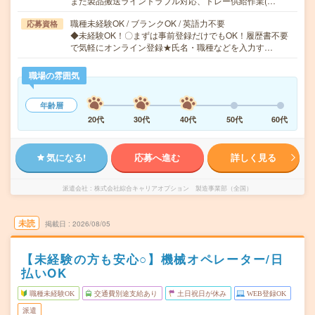
また製品搬送ライントラブル対応、トレー供給作業(…
職種未経験OK / ブランクOK / 英語力不要
応募資格
◆未経験OK！〇まずは事前登録だけでもOK！履歴書不要
で気軽にオンライン登録★氏名・職種などを入力す…
職場の雰囲気
年齢層
20代
30代
40代
50代
60代
気になる!
応募へ進む
詳しく見る
派遣会社
株式会社綜合キャリアオプション 製造事業部（全国）
未読
掲載日
2026/08/05
【未経験の方も安心○】機械オペレーター/日
払いOK
職種未経験OK
交通費別途支給あり
土日祝日が休み
WEB登録OK
派遣