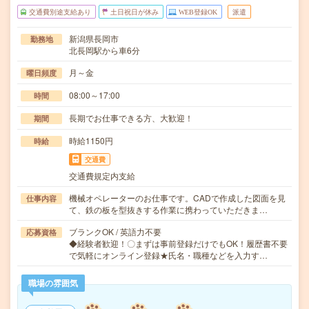
交通費別途支給あり
土日祝日が休み
WEB登録OK
派遣
新潟県長岡市
勤務地
北長岡駅から車6分
月～金
曜日頻度
08:00～17:00
時間
長期でお仕事できる方、大歓迎！
期間
時給1150円
時給
交通費
交通費規定内支給
機械オペレーターのお仕事です。CADで作成した図面を見
仕事内容
て、鉄の板を型抜きする作業に携わっていただきま…
ブランクOK / 英語力不要
応募資格
◆経験者歓迎！〇まずは事前登録だけでもOK！履歴書不要
で気軽にオンライン登録★氏名・職種などを入力す…
職場の雰囲気