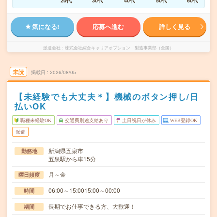
20代
30代
40代
50代
60代
気になる!
応募へ進む
詳しく見る
派遣会社
株式会社綜合キャリアオプション 製造事業部（全国）
未読
掲載日
2026/08/05
【未経験でも大丈夫＊】機械のボタン押し/日
払いOK
職種未経験OK
交通費別途支給あり
土日祝日が休み
WEB登録OK
派遣
新潟県五泉市
勤務地
五泉駅から車15分
月～金
曜日頻度
06:00～15:0015:00～00:00
時間
長期でお仕事できる方、大歓迎！
期間