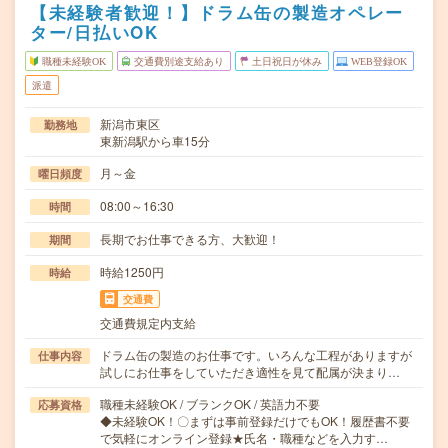
【未経験者歓迎！】ドラム缶の製造オペレー
ター/日払いOK
職種未経験OK
交通費別途支給あり
土日祝日が休み
WEB登録OK
派遣
新潟市東区
勤務地
東新潟駅から車15分
月～金
曜日頻度
08:00～16:30
時間
長期でお仕事できる方、大歓迎！
期間
時給1250円
時給
交通費
交通費規定内支給
ドラム缶の製造のお仕事です。いろんな工程がありますが
仕事内容
試しにお仕事をしていただき適性を見て配属が決まり…
職種未経験OK / ブランクOK / 英語力不要
応募資格
◆未経験OK！〇まずは事前登録だけでもOK！履歴書不要
で気軽にオンライン登録★氏名・職種などを入力す…