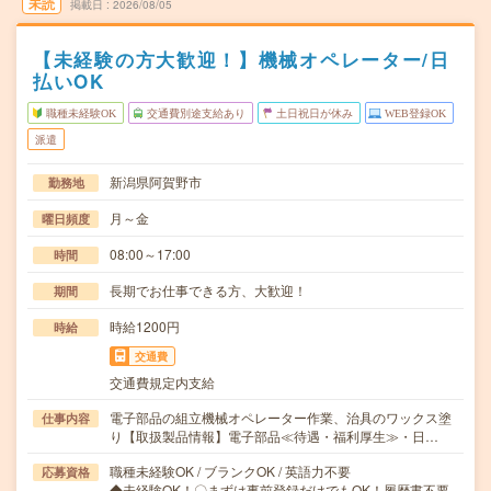
未読
掲載日
2026/08/05
【未経験の方大歓迎！】機械オペレーター/日
払いOK
職種未経験OK
交通費別途支給あり
土日祝日が休み
WEB登録OK
派遣
新潟県阿賀野市
勤務地
月～金
曜日頻度
08:00～17:00
時間
長期でお仕事できる方、大歓迎！
期間
時給1200円
時給
交通費
交通費規定内支給
電子部品の組立機械オペレーター作業、治具のワックス塗
仕事内容
り【取扱製品情報】電子部品≪待遇・福利厚生≫・日…
職種未経験OK / ブランクOK / 英語力不要
応募資格
◆未経験OK！〇まずは事前登録だけでもOK！履歴書不要