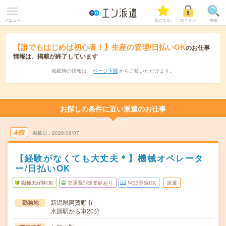
メニュー
気になる!
ログイン
検索
【誰でもはじめは初心者！】生産の管理/日払いOK
のお仕事
情報は、掲載が終了しています
掲載時の情報は、
ページ下部
からご覧いただけます。
お探しの条件に近い派遣のお仕事
未読
掲載日
2026/08/07
【経験がなくても大丈夫＊】機械オペレータ
ー/日払いOK
職種未経験OK
交通費別途支給あり
WEB登録OK
派遣
新潟県阿賀野市
勤務地
水原駅から車20分