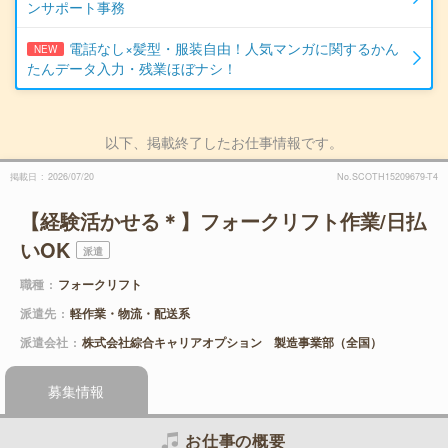
ンサポート事務
電話なし×髪型・服装自由！人気マンガに関するかん
NEW
たんデータ入力・残業ほぼナシ！
以下、掲載終了したお仕事情報です。
掲載日
2026/07/20
No.SCOTH15209679-T4
【経験活かせる＊】フォークリフト作業/日払
いOK
派遣
職種
フォークリフト
派遣先
軽作業・物流・配送系
派遣会社
株式会社綜合キャリアオプション 製造事業部（全国）
募集情報
お仕事の概要