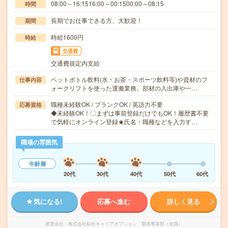
08:00～16:1516:00～00:1500:00～08:15
時間
長期でお仕事できる方、大歓迎！
期間
時給1600円
時給
交通費
交通費規定内支給
ペットボトル飲料(水・お茶・スポーツ飲料等)や資材のフ
仕事内容
ォークリフトを使った運搬業務。部材の入出庫や一…
職種未経験OK / ブランクOK / 英語力不要
応募資格
◆未経験OK！〇まずは事前登録だけでもOK！履歴書不要
で気軽にオンライン登録★氏名・職種などを入力す…
職場の雰囲気
年齢層
20代
30代
40代
50代
60代
気になる!
応募へ進む
詳しく見る
派遣会社
株式会社綜合キャリアオプション 製造事業部（全国）