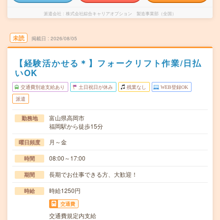
派遣会社
株式会社綜合キャリアオプション 製造事業部（全国）
未読
掲載日
2026/08/05
【経験活かせる＊】フォークリフト作業/日払
いOK
交通費別途支給あり
土日祝日が休み
残業なし
WEB登録OK
派遣
富山県高岡市
勤務地
福岡駅から徒歩15分
月～金
曜日頻度
08:00～17:00
時間
長期でお仕事できる方、大歓迎！
期間
時給1250円
時給
交通費
交通費規定内支給