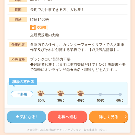
長期でお仕事できる方、大歓迎！
期間
時給1400円
時給
交通費
交通費規定内支給
倉庫内での仕分け、カウンターフォークリフトでの入出庫
仕事内容
作業及びそれに付随する業務です。【取扱製品情報】…
ブランクOK / 英語力不要
応募資格
◆経験者歓迎！〇まずは事前登録だけでもOK！履歴書不要
で気軽にオンライン登録★氏名・職種などを入力す…
職場の雰囲気
年齢層
20代
30代
40代
50代
60代
気になる!
応募へ進む
詳しく見る
派遣会社
株式会社綜合キャリアオプション 製造事業部（全国）