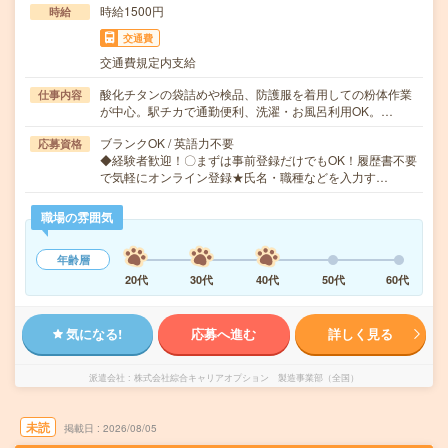
時給1500円
時給
交通費
交通費規定内支給
酸化チタンの袋詰めや検品、防護服を着用しての粉体作業
仕事内容
が中心。駅チカで通勤便利、洗濯・お風呂利用OK。…
ブランクOK / 英語力不要
応募資格
◆経験者歓迎！〇まずは事前登録だけでもOK！履歴書不要
で気軽にオンライン登録★氏名・職種などを入力す…
職場の雰囲気
年齢層
20代
30代
40代
50代
60代
気になる!
応募へ進む
詳しく見る
派遣会社
株式会社綜合キャリアオプション 製造事業部（全国）
未読
掲載日
2026/08/05