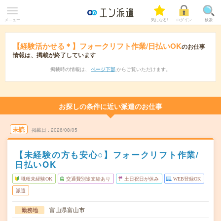
メニュー
気になる!
ログイン
検索
【経験活かせる＊】フォークリフト作業/日払いOK
のお仕事
情報は、掲載が終了しています
掲載時の情報は、
ページ下部
からご覧いただけます。
お探しの条件に近い派遣のお仕事
未読
掲載日
2026/08/05
【未経験の方も安心○】フォークリフト作業/
日払いOK
職種未経験OK
交通費別途支給あり
土日祝日が休み
WEB登録OK
派遣
富山県富山市
勤務地