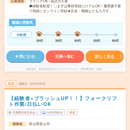
ブランクOK / 英語力不要
応募資格
◆経験者歓迎！〇まずは事前登録だけでもOK！履歴書不要
で気軽にオンライン登録★氏名・職種などを入力す…
職場の雰囲気
年齢層
20代
30代
40代
50代
60代
気になる!
応募へ進む
詳しく見る
派遣会社
株式会社綜合キャリアオプション 製造事業部（全国）
未読
掲載日
2026/08/05
【経験者×ブラッシュUP！！】フォークリフ
ト作業/日払いOK
交通費別途支給あり
WEB登録OK
派遣
富山県富山市
勤務地