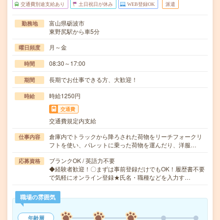
交通費別途支給あり
土日祝日が休み
WEB登録OK
派遣
富山県砺波市
勤務地
東野尻駅から車5分
月～金
曜日頻度
08:30～17:00
時間
長期でお仕事できる方、大歓迎！
期間
時給1250円
時給
交通費
交通費規定内支給
倉庫内でトラックから降ろされた荷物をリーチフォークリ
仕事内容
フトを使い、パレットに乗った荷物を運んだり、洋服…
ブランクOK / 英語力不要
応募資格
◆経験者歓迎！〇まずは事前登録だけでもOK！履歴書不要
で気軽にオンライン登録★氏名・職種などを入力す…
職場の雰囲気
年齢層