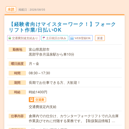
未読
掲載日
2026/08/05
【経験者向けマイスターワーク！】フォーク
リフト作業/日払いOK
交通費別途支給あり
土日祝日が休み
WEB登録OK
派遣
富山県黒部市
勤務地
黒部宇奈月温泉駅から車10分
月～金
曜日頻度
08:30～17:30
時間
長期でお仕事できる方、大歓迎！
期間
時給1400円
時給
交通費
交通費規定内支給
倉庫内での仕分け、カウンターフォークリフトでの入出庫
仕事内容
作業及びそれに付随する業務です。【取扱製品情報】…