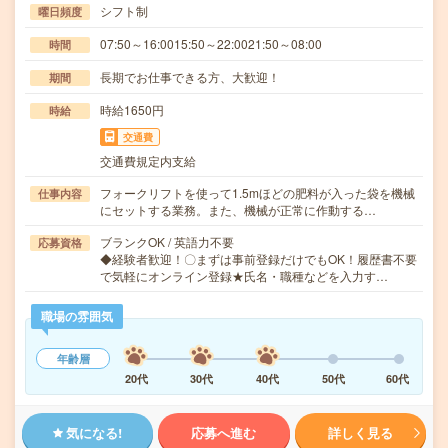
シフト制
曜日頻度
07:50～16:0015:50～22:0021:50～08:00
時間
長期でお仕事できる方、大歓迎！
期間
時給1650円
時給
交通費
交通費規定内支給
フォークリフトを使って1.5mほどの肥料が入った袋を機械
仕事内容
にセットする業務。また、機械が正常に作動する…
ブランクOK / 英語力不要
応募資格
◆経験者歓迎！〇まずは事前登録だけでもOK！履歴書不要
で気軽にオンライン登録★氏名・職種などを入力す…
職場の雰囲気
年齢層
20代
30代
40代
50代
60代
気になる!
応募へ進む
詳しく見る