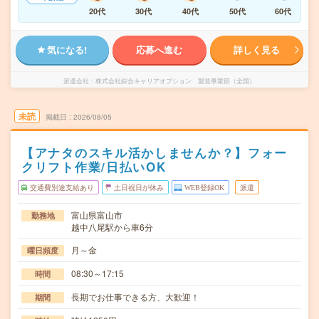
20代
30代
40代
50代
60代
気になる!
応募へ進む
詳しく見る
派遣会社
株式会社綜合キャリアオプション 製造事業部（全国）
未読
掲載日
2026/08/05
【アナタのスキル活かしませんか？】フォー
クリフト作業/日払いOK
交通費別途支給あり
土日祝日が休み
WEB登録OK
派遣
富山県富山市
勤務地
越中八尾駅から車6分
月～金
曜日頻度
08:30～17:15
時間
長期でお仕事できる方、大歓迎！
期間