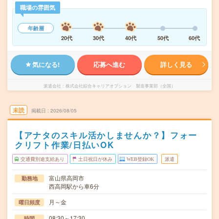
職場の雰囲気
年齢層
20代
30代
40代
50代
60代
気になる!
応募へ進む
詳しく見る
派遣会社
株式会社綜合キャリアオプション 製造事業部（全国）
未読
掲載日
2026/08/05
【アナタのスキル活かしませんか？】フォー
クリフト作業/日払いOK
交通費別途支給あり
土日祝日が休み
WEB登録OK
派遣
富山県高岡市
勤務地
西高岡駅から車6分
月～金
曜日頻度
08:30～17:30
時間