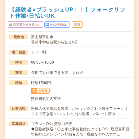
【経験者×ブラッシュUP！！】フォークリフ
ト作業/日払いOK
交通費別途支給あり
WEB登録OK
派遣
富山県富山市
勤務地
萩浦小学校前駅から徒歩5分
シフト制
曜日頻度
08:05～16:50
時間
長期でお仕事できる方、大歓迎！
期間
時給1500円
時給
交通費
交通費規定内支給
粉体の化学製品を製造。パッキングされた袋をフォークリ
仕事内容
フトで置き場(パレットの上)へ運搬。パレット積み…
ブランクOK / 英語力不要
応募資格
◆経験者歓迎！〇まずは事前登録だけでもOK！履歴書不要
で気軽にオンライン登録★氏名・職種などを入力す…