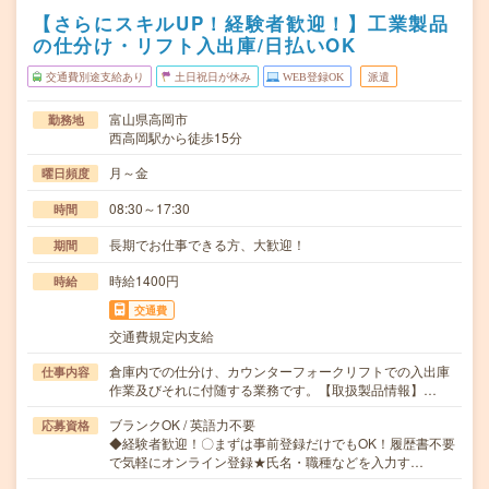
【さらにスキルUP！経験者歓迎！】工業製品
の仕分け・リフト入出庫/日払いOK
交通費別途支給あり
土日祝日が休み
WEB登録OK
派遣
富山県高岡市
勤務地
西高岡駅から徒歩15分
月～金
曜日頻度
08:30～17:30
時間
長期でお仕事できる方、大歓迎！
期間
時給1400円
時給
交通費
交通費規定内支給
倉庫内での仕分け、カウンターフォークリフトでの入出庫
仕事内容
作業及びそれに付随する業務です。【取扱製品情報】…
ブランクOK / 英語力不要
応募資格
◆経験者歓迎！〇まずは事前登録だけでもOK！履歴書不要
で気軽にオンライン登録★氏名・職種などを入力す…