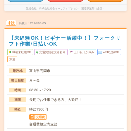
派遣会社
株式会社綜合キャリアオプション 製造事業部（全国）
未読
掲載日
2026/08/05
【未経験OK！ビギナー活躍中！】フォークリ
フト作業/日払いOK
職種未経験OK
交通費別途支給あり
土日祝日が休み
WEB登録OK
派遣
富山県高岡市
勤務地
月～金
曜日頻度
08:30～17:20
時間
長期でお仕事できる方、大歓迎！
期間
時給1300円
時給
交通費
交通費規定内支給