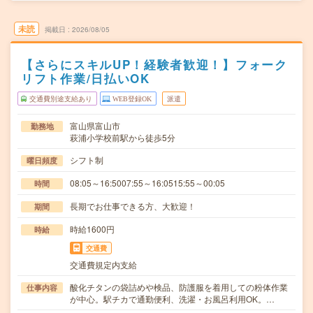
未読
掲載日
2026/08/05
【さらにスキルUP！経験者歓迎！】フォーク
リフト作業/日払いOK
交通費別途支給あり
WEB登録OK
派遣
富山県富山市
勤務地
萩浦小学校前駅から徒歩5分
シフト制
曜日頻度
08:05～16:5007:55～16:0515:55～00:05
時間
長期でお仕事できる方、大歓迎！
期間
時給1600円
時給
交通費
交通費規定内支給
酸化チタンの袋詰めや検品、防護服を着用しての粉体作業
仕事内容
が中心。駅チカで通勤便利、洗濯・お風呂利用OK。…