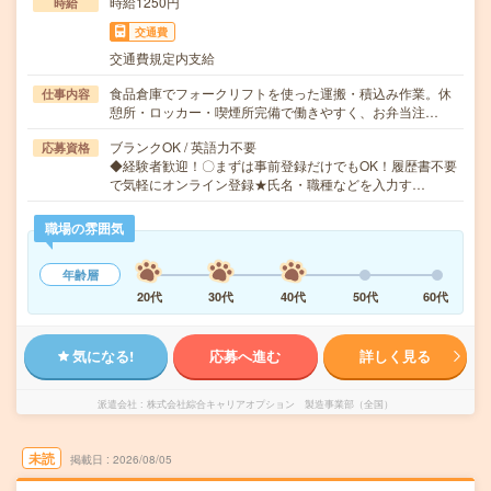
時給1250円
時給
交通費
交通費規定内支給
食品倉庫でフォークリフトを使った運搬・積込み作業。休
仕事内容
憩所・ロッカー・喫煙所完備で働きやすく、お弁当注…
ブランクOK / 英語力不要
応募資格
◆経験者歓迎！〇まずは事前登録だけでもOK！履歴書不要
で気軽にオンライン登録★氏名・職種などを入力す…
職場の雰囲気
年齢層
20代
30代
40代
50代
60代
気になる!
応募へ進む
詳しく見る
派遣会社
株式会社綜合キャリアオプション 製造事業部（全国）
未読
掲載日
2026/08/05