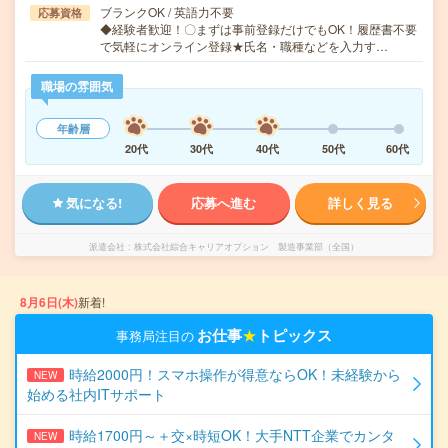
ブランクOK / 英語力不要
応募資格
◆経験者歓迎！〇まずは事前登録だけでもOK！履歴書不要
で気軽にオンライン登録★氏名・職種などを入力す…
職場の雰囲気
年齢層
20代
30代
40代
50代
60代
気になる!
応募へ進む
詳しく見る
派遣会社
株式会社綜合キャリアオプション 製造事業部（全国）
8月6日(木)
新着!
お仕事
★
トピックス
事務局注目の
時給2000円！スマホ操作が得意ならOK！未経験から
NEW
始める社内ITサポート
時給1700円～＋交×時短OK！大手NTT企業でカンタ
NEW