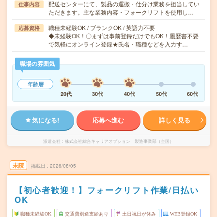
配送センターにて、製品の運搬・仕分け業務を担当してい
仕事内容
ただきます。主な業務内容・フォークリフトを使用し…
職種未経験OK / ブランクOK / 英語力不要
応募資格
◆未経験OK！〇まずは事前登録だけでもOK！履歴書不要
で気軽にオンライン登録★氏名・職種などを入力す…
職場の雰囲気
年齢層
20代
30代
40代
50代
60代
気になる!
応募へ進む
詳しく見る
派遣会社
株式会社綜合キャリアオプション 製造事業部（全国）
未読
掲載日
2026/08/05
【初心者歓迎！】フォークリフト作業/日払い
OK
職種未経験OK
交通費別途支給あり
土日祝日が休み
WEB登録OK