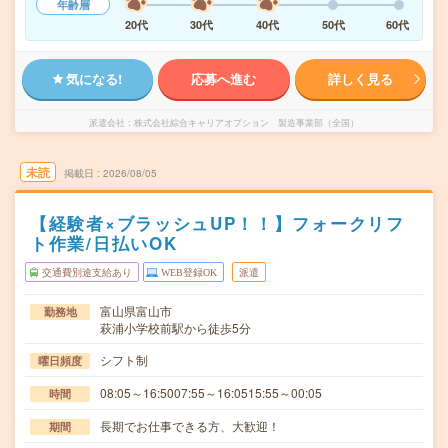
年齢層
20代
30代
40代
50代
60代
気になる!
応募へ進む
詳しく見る
派遣会社
株式会社綜合キャリアオプション 製造事業部（全国）
未読
掲載日
2026/08/05
【経験者×ブラッシュUP！！】フォークリフ
ト作業/日払いOK
交通費別途支給あり
WEB登録OK
派遣
富山県富山市
勤務地
萩浦小学校前駅から徒歩5分
シフト制
曜日頻度
08:05～16:5007:55～16:0515:55～00:05
時間
長期でお仕事できる方、大歓迎！
期間