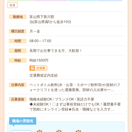
派遣
富山県下新川郡
勤務地
泊(富山県)駅から徒歩10分
月～金
曜日頻度
08:00～17:00
時間
長期でお仕事できる方、大歓迎！
期間
時給1500円
時給
交通費
交通費規定内支給
ペットボトル飲料(水・お茶・スポーツ飲料等)や資材のフ
仕事内容
ォークリフトを使った運搬業務。部材の入出庫や一…
職種未経験OK / ブランクOK / 英語力不要
応募資格
◆未経験OK！〇まずは事前登録だけでもOK！履歴書不要
で気軽にオンライン登録★氏名・職種などを入力す…
職場の雰囲気