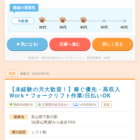
職場の雰囲気
年齢層
20代
30代
40代
50代
60代
気になる!
応募へ進む
詳しく見る
派遣会社
株式会社綜合キャリアオプション 製造事業部（全国）
未読
掲載日
2026/08/05
【未経験の方大歓迎！】稼ぐ優先・高収入
Work＊フォークリフト作業/日払いOK
職種未経験OK
交通費別途支給あり
WEB登録OK
派遣
富山県下新川郡
勤務地
泊(富山県)駅から徒歩10分
シフト制
曜日頻度