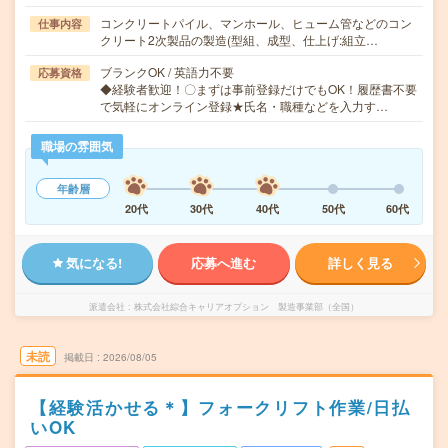
コンクリートパイル、マンホール、ヒューム管などのコン
仕事内容
クリート2次製品の製造(型組、成型、仕上げ:組立…
ブランクOK / 英語力不要
応募資格
◆経験者歓迎！〇まずは事前登録だけでもOK！履歴書不要
で気軽にオンライン登録★氏名・職種などを入力す…
職場の雰囲気
年齢層
20代
30代
40代
50代
60代
気になる!
応募へ進む
詳しく見る
派遣会社
株式会社綜合キャリアオプション 製造事業部（全国）
未読
掲載日
2026/08/05
【経験活かせる＊】フォークリフト作業/日払
いOK