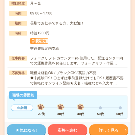
月～金
曜日頻度
09:00～17:00
時間
長期でお仕事できる方、大歓迎！
期間
時給1200円
時給
交通費
交通費規定内支給
フォークリフト(カウンター)を使用した、配送センター内
仕事内容
での運搬作業をお任せします。フォークリフト作業…
職種未経験OK / ブランクOK / 英語力不要
応募資格
◆未経験OK！〇まずは事前登録だけでもOK！履歴書不要
で気軽にオンライン登録★氏名・職種などを入力す…
職場の雰囲気
年齢層
20代
30代
40代
50代
60代
気になる!
応募へ進む
詳しく見る