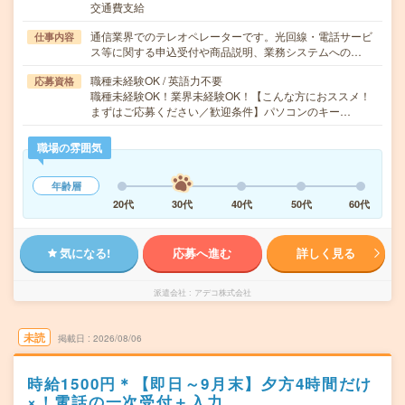
交通費支給
通信業界でのテレオペレーターです。光回線・電話サービ
仕事内容
ス等に関する申込受付や商品説明、業務システムへの…
職種未経験OK / 英語力不要
応募資格
職種未経験OK！業界未経験OK！【こんな方におススメ！
まずはご応募ください／歓迎条件】パソコンのキー…
職場の雰囲気
年齢層
20代
30代
40代
50代
60代
気になる!
応募へ進む
詳しく見る
派遣会社
アデコ株式会社
未読
掲載日
2026/08/06
時給1500円＊【即日～9月末】夕方4時間だけ
×！電話の一次受付＋入力