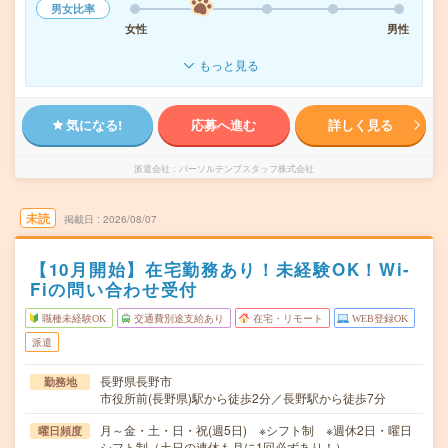
男女比率
女性
男性
もっと見る
気になる!
応募へ進む
詳しく見る
派遣会社
パーソルテンプスタッフ株式会社
未読
掲載日
2026/08/07
【10月開始】在宅勤務あり！未経験OK！Wi-
Fiの問い合わせ受付
職種未経験OK
交通費別途支給あり
在宅・リモート
WEB登録OK
派遣
長野県長野市
勤務地
市役所前(長野県)駅から徒歩2分／長野駅から徒歩7分
月～金・土・日・祝(週5日) ※シフト制 ※週休2日・曜日
曜日頻度
シフト制（土日の連休も月に1回必ずあり！）