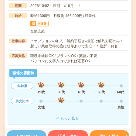
2026/10/02～長期 ※10月～！
期間
時給1300円 月収例 156,000円+残業代
時給
交通費
全額支給
＊オプションの加入・解約手続き※最初は解約対応のみ！
仕事内容
新しい業務取得の度に研修ありで安心！＊住所・お名…
職種未経験OK / ブランクOK / 英語力不要
応募資格
パソコンに文字入力できれば応募OK！
職場の雰囲気
年齢層
20代
30代
40代
50代
60代
男女比率
女性
男性
もっと見る