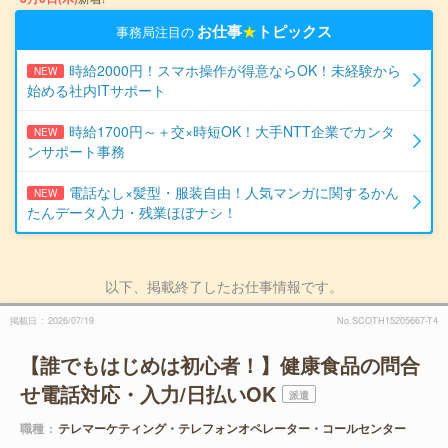
お仕事
★
トピックス
事務局注目の
時給2000円！スマホ操作が得意ならOK！未経験から
NEW
始める社内ITサポート
時給1700円～＋交×時短OK！大手NTT企業でカンタ
NEW
ンサポート事務
電話なし×髪型・服装自由！人気マンガに関するかん
NEW
たんデータ入力・残業ほぼナシ！
以下、掲載終了したお仕事情報です。
掲載日
2026/07/19
No.SCOTH15205667-T4
【誰でもはじめは初心者！】健康食品の問合
せ電話対応・入力/日払いOK
派遣
職種
テレマーケティング・テレフォンオペレーター・コールセンター