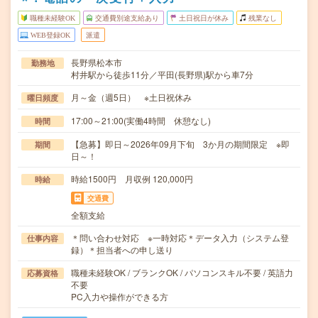
職種未経験OK
交通費別途支給あり
土日祝日が休み
残業なし
WEB登録OK
派遣
長野県松本市
勤務地
村井駅から徒歩11分／平田(長野県)駅から車7分
月～金（週5日） ※土日祝休み
曜日頻度
17:00～21:00(実働4時間 休憩なし)
時間
【急募】即日～2026年09月下旬 3か月の期間限定 ※即
期間
日～！
時給1500円 月収例 120,000円
時給
交通費
全額支給
＊問い合わせ対応 ※一時対応＊データ入力（システム登
仕事内容
録）＊担当者への申し送り
職種未経験OK / ブランクOK / パソコンスキル不要 / 英語力
応募資格
不要
PC入力や操作ができる方