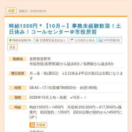
未読
掲載日
2026/08/05
時給1350円＊【10月～】事務未経験歓迎！土
日休み！コールセンター＠市役所前
職種未経験OK
交通費別途支給あり
土日祝日が休み
WEB登録OK
派遣
長野県長野市
勤務地
市役所前(長野県)駅から徒歩6分／長野駅から徒歩9分
月～金・祝(週5日) ※土日休み♪平日の祝日は出勤になりま
曜日頻度
す
08:45～17:15(実働7時間30分 休憩1時間)
時間
2026年10月上旬～長期 ※10月～！
期間
時給1350円～1450円 月収例 202,500円～217,500円+残
時給
業代 初回契約：1350円 2回目以降の契約から1450円に
UP！
交通費
全額支給