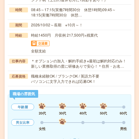
08:45～17:15(実働7時間30分 休憩1時間)09:45～
時間
18:15(実働7時間30分 休憩…
2026/10/02～長期 ※10月～！
期間
時給1450円 月収例 217,500円+残業代
時給
交通費
全額支給
＊オプションの加入・解約手続き※最初は解約対応のみ！
仕事内容
新しい業務取得の度に研修ありで安心！＊住所・お名…
職種未経験OK / ブランクOK / 英語力不要
応募資格
パソコンに文字入力できれば応募OK！
職場の雰囲気
年齢層
20代
30代
40代
50代
60代
男女比率
女性
男性