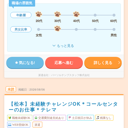
職場の雰囲気
年齢層
20代
30代
40代
50代
60代
男女比率
女性
男性
もっと見る
気になる!
応募へ進む
詳しく見る
派遣会社
パーソルテンプスタッフ株式会社
未読
掲載日
2026/08/06
【松本】未経験チャレンジOK＊コールセンタ
ーのお仕事＊テレマ
職種未経験OK
交通費別途支給あり
土日祝日が休み
残業なし
WEB登録OK
派遣