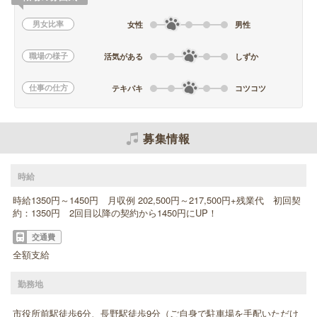
男女比率
女性
男性
職場の様子
活気がある
しずか
仕事の仕方
テキパキ
コツコツ
募集情報
時給
時給1350円～1450円 月収例 202,500円～217,500円+残業代 初回契
約：1350円 2回目以降の契約から1450円にUP！
交通費
全額支給
勤務地
市役所前駅徒歩6分、長野駅徒歩9分（ご自身で駐車場を手配いただけ