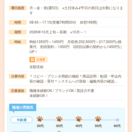
月～金・祝(週5日) ※土日休み♪平日の祝日は出勤になりま
曜日頻度
す
08:45～17:15(実働7時間30分 休憩1時間)
時間
2026年10月上旬～長期 ※10月～！
期間
時給1350円～1450円 月収例 202,500円～217,500円+残
時給
業代 初回契約：1350円 2回目以降の契約から1450円に
UP！
交通費
全額支給
＊コピー・プリンタ用紙の補給＊商品説明・勧奨・申込内
仕事内容
容の確認・受付＊システムへの登録・編集内容の確認…
職種未経験OK / ブランクOK / 英語力不要
応募資格
未経験OK！
職場の雰囲気
年齢層
20代
30代
40代
50代
60代