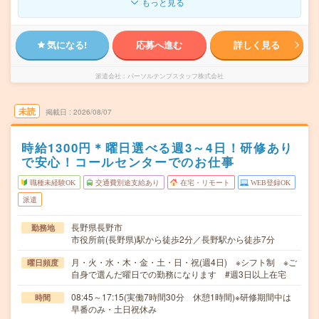
もっと見る
気になる!
応募へ進む
詳しく見る
派遣会社
パーソルテンプスタッフ株式会社
未読
掲載日
2026/08/07
時給1300円＊曜日選べる週3～4日！研修あり
で安心！コールセンターでのお仕事
職種未経験OK
交通費別途支給あり
在宅・リモート
WEB登録OK
派遣
長野県長野市
勤務地
市役所前(長野県)駅から徒歩2分／長野駅から徒歩7分
月・火・水・木・金・土・日・祝(週4日) ※シフト制 ※ご
曜日頻度
自身で選んだ曜日での勤務になります #週3日以上在宅
08:45～17:15(実働7時間30分 休憩1時間)※研修期間中は
時間
早番のみ・土日祝休み