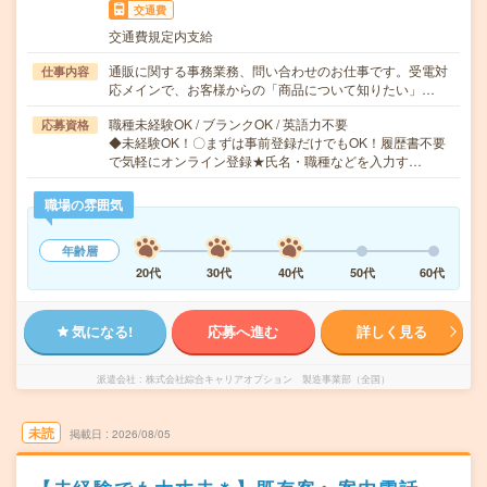
交通費
交通費規定内支給
通販に関する事務業務、問い合わせのお仕事です。受電対
仕事内容
応メインで、お客様からの「商品について知りたい」…
職種未経験OK / ブランクOK / 英語力不要
応募資格
◆未経験OK！〇まずは事前登録だけでもOK！履歴書不要
で気軽にオンライン登録★氏名・職種などを入力す…
職場の雰囲気
年齢層
20代
30代
40代
50代
60代
気になる!
応募へ進む
詳しく見る
派遣会社
株式会社綜合キャリアオプション 製造事業部（全国）
未読
掲載日
2026/08/05