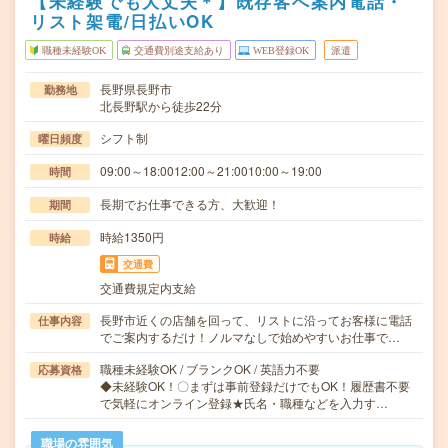
【未経験でも大丈夫＊】既存客へ案内電話・
リスト架電/日払いOK
職種未経験OK
交通費別途支給あり
WEB登録OK
派遣
長野県長野市
勤務地
北長野駅から徒歩22分
シフト制
曜日頻度
09:00～18:0012:00～21:0010:00～19:00
時間
長期でお仕事できる方、大歓迎！
期間
時給1350円
時給
交通費
交通費規定内支給
長野市近くの店舗を回って、リストに沿ってお客様に電話
仕事内容
でご案内するだけ！ノルマなしで始めやすいお仕事で…
職種未経験OK / ブランクOK / 英語力不要
応募資格
◆未経験OK！〇まずは事前登録だけでもOK！履歴書不要
で気軽にオンライン登録★氏名・職種などを入力す…
職場の雰囲気