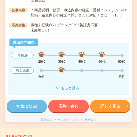
＊商品説明・勧奨・申込内容の確認・受付＊システムへの
仕事内容
登録・編集内容の確認＊問い合わせ対応＊コピー・F…
職種未経験OK / ブランクOK / 英語力不要
応募資格
未経験OK！
職場の雰囲気
年齢層
20代
30代
40代
50代
60代
男女比率
女性
男性
もっと見る
気になる!
応募へ進む
詳しく見る
派遣会社
パーソルテンプスタッフ株式会社
8月6日(木)
新着!