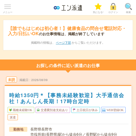
メニュー
気になる!
ログイン
検索
【誰でもはじめは初心者！】健康食品の問合せ電話対応・
入力/日払いOK
のお仕事情報は、掲載が終了しています
掲載時の情報は、
ページ下部
からご覧いただけます。
お探しの条件に近い派遣のお仕事
未読
掲載日
2026/08/09
時給1350円＊【事務未経験歓迎】大手通信会
社！あんしん長期！17時台定時
職種未経験OK
交通費別途支給あり
土日祝日が休み
WEB登録OK
派遣
長野県長野市
勤務地
市役所前(長野県)駅から徒歩6分／長野駅から徒歩9分