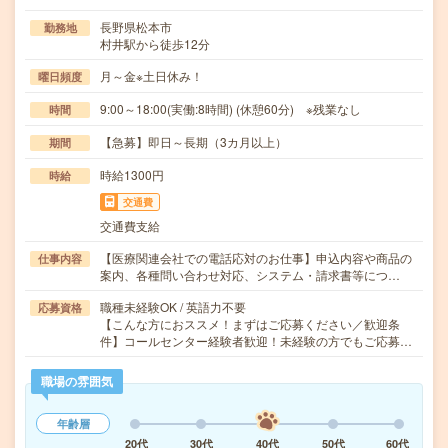
長野県松本市
勤務地
村井駅から徒歩12分
月～金※土日休み！
曜日頻度
9:00～18:00(実働:8時間) (休憩60分) ※残業なし
時間
【急募】即日～長期（3カ月以上）
期間
時給1300円
時給
交通費
交通費支給
【医療関連会社での電話応対のお仕事】申込内容や商品の
仕事内容
案内、各種問い合わせ対応、システム・請求書等につ…
職種未経験OK / 英語力不要
応募資格
【こんな方におススメ！まずはご応募ください／歓迎条
件】コールセンター経験者歓迎！未経験の方でもご応募…
職場の雰囲気
年齢層
20代
30代
40代
50代
60代