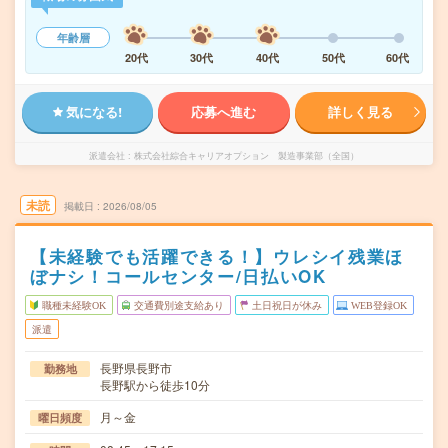
年齢層
20代
30代
40代
50代
60代
気になる!
応募へ進む
詳しく見る
派遣会社
株式会社綜合キャリアオプション 製造事業部（全国）
未読
掲載日
2026/08/05
【未経験でも活躍できる！】ウレシイ残業ほ
ぼナシ！コールセンター/日払いOK
職種未経験OK
交通費別途支給あり
土日祝日が休み
WEB登録OK
派遣
長野県長野市
勤務地
長野駅から徒歩10分
月～金
曜日頻度