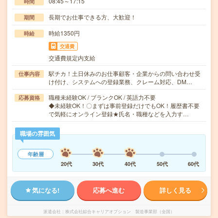
08:45～17:15
時間
長期でお仕事できる方、大歓迎！
期間
時給1350円
時給
交通費
交通費規定内支給
駅チカ！土日休みのお仕事顧客・企業からの問い合わせ受
仕事内容
け付け、システムへの登録業務、クレーム対応、DM…
職種未経験OK / ブランクOK / 英語力不要
応募資格
◆未経験OK！〇まずは事前登録だけでもOK！履歴書不要
で気軽にオンライン登録★氏名・職種などを入力す…
職場の雰囲気
年齢層
20代
30代
40代
50代
60代
気になる!
応募へ進む
詳しく見る
派遣会社
株式会社綜合キャリアオプション 製造事業部（全国）