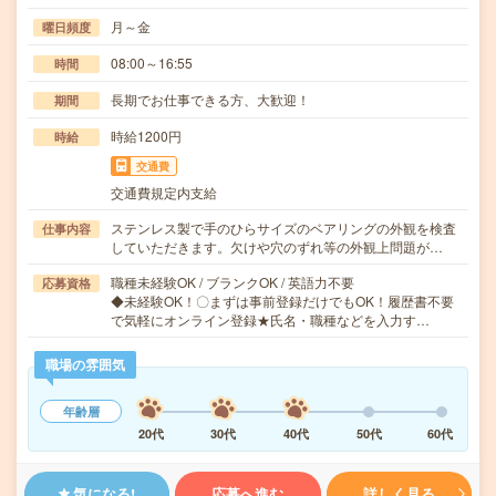
月～金
曜日頻度
08:00～16:55
時間
長期でお仕事できる方、大歓迎！
期間
時給1200円
時給
交通費
交通費規定内支給
ステンレス製で手のひらサイズのベアリングの外観を検査
仕事内容
していただきます。欠けや穴のずれ等の外観上問題が…
職種未経験OK / ブランクOK / 英語力不要
応募資格
◆未経験OK！〇まずは事前登録だけでもOK！履歴書不要
で気軽にオンライン登録★氏名・職種などを入力す…
職場の雰囲気
年齢層
20代
30代
40代
50代
60代
気になる!
応募へ進む
詳しく見る