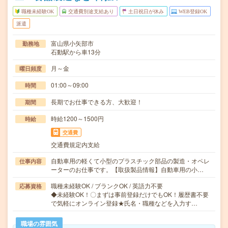
職種未経験OK
交通費別途支給あり
土日祝日が休み
WEB登録OK
派遣
富山県小矢部市
勤務地
石動駅から車13分
月～金
曜日頻度
01:00～09:00
時間
長期でお仕事できる方、大歓迎！
期間
時給1200～1500円
時給
交通費
交通費規定内支給
自動車用の軽くて小型のプラスチック部品の製造・オペレ
仕事内容
ーターのお仕事です。【取扱製品情報】自動車用の小…
職種未経験OK / ブランクOK / 英語力不要
応募資格
◆未経験OK！〇まずは事前登録だけでもOK！履歴書不要
で気軽にオンライン登録★氏名・職種などを入力す…
職場の雰囲気