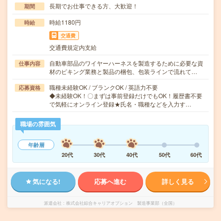
長期でお仕事できる方、大歓迎！
期間
時給1180円
時給
交通費
交通費規定内支給
自動車部品のワイヤーハーネスを製造するために必要な資
仕事内容
材のピキング業務と製品の梱包、包装ラインで流れて…
職種未経験OK / ブランクOK / 英語力不要
応募資格
◆未経験OK！〇まずは事前登録だけでもOK！履歴書不要
で気軽にオンライン登録★氏名・職種などを入力す…
職場の雰囲気
年齢層
20代
30代
40代
50代
60代
気になる!
応募へ進む
詳しく見る
派遣会社
株式会社綜合キャリアオプション 製造事業部（全国）