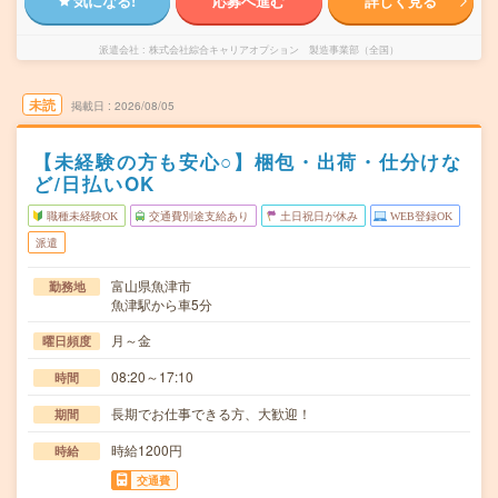
気になる!
応募へ進む
詳しく見る
派遣会社
株式会社綜合キャリアオプション 製造事業部（全国）
未読
掲載日
2026/08/05
【未経験の方も安心○】梱包・出荷・仕分けな
ど/日払いOK
職種未経験OK
交通費別途支給あり
土日祝日が休み
WEB登録OK
派遣
富山県魚津市
勤務地
魚津駅から車5分
月～金
曜日頻度
08:20～17:10
時間
長期でお仕事できる方、大歓迎！
期間
時給1200円
時給
交通費