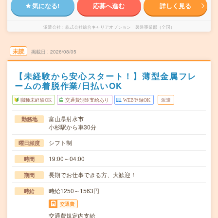
気になる!
応募へ進む
詳しく見る
派遣会社
株式会社綜合キャリアオプション 製造事業部（全国）
未読
掲載日
2026/08/05
【未経験から安心スタート！】薄型金属フレ
ームの着脱作業/日払いOK
職種未経験OK
交通費別途支給あり
WEB登録OK
派遣
富山県射水市
勤務地
小杉駅から車30分
シフト制
曜日頻度
19:00～04:00
時間
長期でお仕事できる方、大歓迎！
期間
時給1250～1563円
時給
交通費
交通費規定内支給