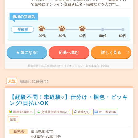
で気軽にオンライン登録★氏名・職種などを入力す…
職場の雰囲気
年齢層
20代
30代
40代
50代
60代
気になる!
応募へ進む
詳しく見る
派遣会社
株式会社綜合キャリアオプション 製造事業部（全国）
未読
掲載日
2026/08/05
【経験不問！未経験○】仕分け・梱包・ピッキ
ング/日払いOK
職種未経験OK
交通費別途支給あり
残業なし
WEB登録OK
派遣
富山県射水市
勤務地
小杉駅から車11分