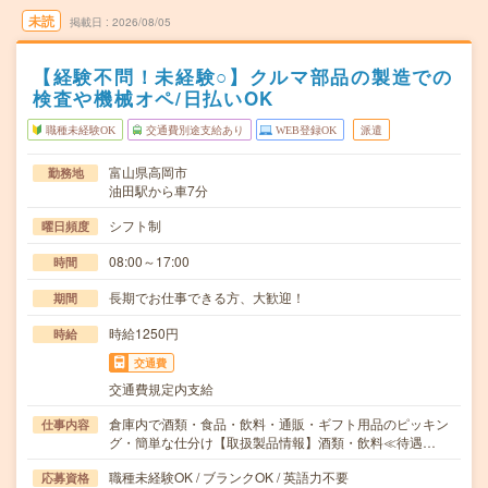
未読
掲載日
2026/08/05
【経験不問！未経験○】クルマ部品の製造での
検査や機械オペ/日払いOK
職種未経験OK
交通費別途支給あり
WEB登録OK
派遣
富山県高岡市
勤務地
油田駅から車7分
シフト制
曜日頻度
08:00～17:00
時間
長期でお仕事できる方、大歓迎！
期間
時給1250円
時給
交通費
交通費規定内支給
倉庫内で酒類・食品・飲料・通販・ギフト用品のピッキン
仕事内容
グ・簡単な仕分け【取扱製品情報】酒類・飲料≪待遇…
職種未経験OK / ブランクOK / 英語力不要
応募資格