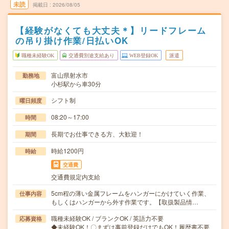
未読
掲載日
2026/08/05
【経験がなくても大丈夫＊】リードフレーム
の吊り掛け作業/日払いOK
職種未経験OK
交通費別途支給あり
WEB登録OK
派遣
富山県射水市
勤務地
小杉駅から車30分
シフト制
曜日頻度
08:20～17:00
時間
長期でお仕事できる方、大歓迎！
期間
時給1200円
時給
交通費
交通費規定内支給
5cm程の薄い金属フレームをハンガーにかけていく作業、
仕事内容
もしくはハンガーから外す作業です。【取扱製品情…
職種未経験OK / ブランクOK / 英語力不要
応募資格
◆未経験OK！〇まずは事前登録だけでもOK！履歴書不要