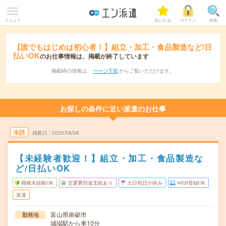
メニュー
気になる!
ログイン
検索
【誰でもはじめは初心者！】組立・加工・食品製造など/日
払いOK
のお仕事情報は、掲載が終了しています
掲載時の情報は、
ページ下部
からご覧いただけます。
お探しの条件に近い派遣のお仕事
未読
掲載日
2026/08/06
【未経験者歓迎！】組立・加工・食品製造な
ど/日払いOK
職種未経験OK
交通費別途支給あり
土日祝日が休み
WEB登録OK
派遣
富山県南砺市
勤務地
城端駅から車10分