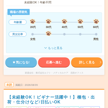
未経験OK！年齢不問
職場の雰囲気
年齢層
20代
30代
40代
50代
60代
男女比率
女性
男性
もっと見る
気になる!
応募へ進む
詳しく見る
派遣会社
株式会社ルフト・メディカルケア 北陸オフィス
未読
掲載日
2026/08/05
【未経験OK！ビギナー活躍中！】梱包・出
荷・仕分けなど/日払いOK