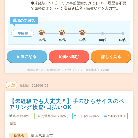
◆未経験OK！〇まずは事前登録だけでもOK！履歴書不要
で気軽にオンライン登録★氏名・職種などを入力す…
職場の雰囲気
年齢層
20代
30代
40代
50代
60代
気になる!
応募へ進む
詳しく見る
派遣会社
株式会社綜合キャリアオプション 製造事業部（全国）
未読
掲載日
2026/08/05
【未経験でも大丈夫＊】手のひらサイズのベ
アリング検査/日払いOK
職種未経験OK
交通費別途支給あり
土日祝日が休み
WEB登録OK
派遣
富山県富山市
勤務地