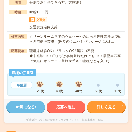
長期でお仕事できる方、大歓迎！
期間
時給1200円
時給
交通費
交通費規定内支給
クリーンルーム内でのウェハーへのめっき処理業務及びめ
仕事内容
っき前処理業務。(円盤のウエハをパッケージに入れ…
職種未経験OK / ブランクOK / 英語力不要
応募資格
◆未経験OK！〇まずは事前登録だけでもOK！履歴書不要
で気軽にオンライン登録★氏名・職種などを入力す…
職場の雰囲気
年齢層
20代
30代
40代
50代
60代
気になる!
応募へ進む
詳しく見る
派遣会社
株式会社綜合キャリアオプション 製造事業部（全国）