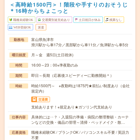
＜高時給1500円＞！階段や手すりのおそうじ
＊16時からちょこっと
職種未経験OK
交通費別途支給あり
土日祝日が休み
残業なし
WEB登録OK
派遣
富山県魚津市
勤務地
滑川駅から車17分／黒部駅から車11分／魚津駅から車5分
月～金 週5日(土日祝休)
曜日頻度
16:00～23：00※準夜勤のみ
時間
即日～長期（応募後スピーディーに勤務開始＊）
期間
時給1500円～ ※夜勤時は1875円★前払い制度あり（会社
時給
規定内）
交通費
支給あります！※規定あり★ガソリン代支給あり
具体的には‥？・入退院の準備・病院の整理整頓・カーテ
仕事内容
ンなどの交換・備品の管理～清掃・ベッドメイク・散…
職種未経験OK / ブランクOK / パソコンスキル不要 / 英語力
応募資格
不要