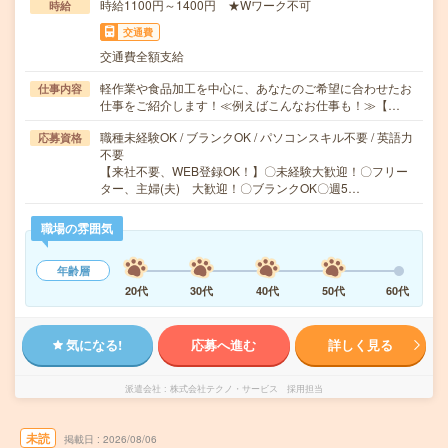
時給1100円～1400円 ★Wワーク不可
時給
交通費
交通費全額支給
軽作業や食品加工を中心に、あなたのご希望に合わせたお
仕事内容
仕事をご紹介します！≪例えばこんなお仕事も！≫【…
職種未経験OK / ブランクOK / パソコンスキル不要 / 英語力
応募資格
不要
【来社不要、WEB登録OK！】〇未経験大歓迎！〇フリー
ター、主婦(夫) 大歓迎！〇ブランクOK〇週5…
職場の雰囲気
年齢層
20代
30代
40代
50代
60代
気になる!
応募へ進む
詳しく見る
派遣会社
株式会社テクノ・サービス 採用担当
未読
掲載日
2026/08/06