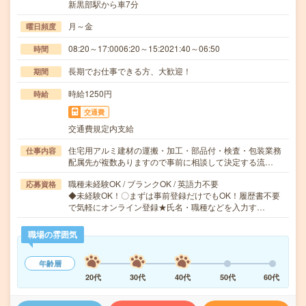
新黒部駅から車7分
月～金
曜日頻度
08:20～17:0006:20～15:2021:40～06:50
時間
長期でお仕事できる方、大歓迎！
期間
時給1250円
時給
交通費
交通費規定内支給
住宅用アルミ建材の運搬・加工・部品付・検査・包装業務
仕事内容
配属先が複数ありますので事前に相談して決定する流…
職種未経験OK / ブランクOK / 英語力不要
応募資格
◆未経験OK！〇まずは事前登録だけでもOK！履歴書不要
で気軽にオンライン登録★氏名・職種などを入力す…
職場の雰囲気
年齢層
20代
30代
40代
50代
60代