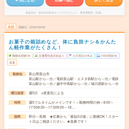
派遣会社
株式会社綜合キャリアオプション 製造事業部（全国）
未読
掲載日
2026/08/06
お菓子の箱詰めなど、体に負担ナシ＆かんた
ん軽作業がたくさん！
職種未経験OK
交通費別途支給あり
土日祝日が休み
WEB登録OK
派遣
富山県富山市
勤務地
富山駅から---分／電鉄富山駅・エスタ前駅から---分／電鉄
富山駅から---分／越中中島駅から---分／城川原駅から---分
週5日 ※派遣先による
曜日頻度
週5フルタイムがメインです！＜勤務時間の例＞8:00～
時間
17:008:30～17:309:00～18:…
即日～長期 ★応募から「最短2日後」に勤務OK！スター
期間
ト日はご相談ください。★急募です！