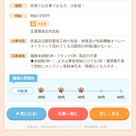
長期でお仕事できる方、大歓迎！
期間
時給1250円
時給
交通費
交通費規定内支給
医薬品点眼剤製造工程の包装・検査及び包装機械オペレー
仕事内容
ターラインで流れてくる点眼剤の外観(傷がないか、…
職種未経験OK / ブランクOK / 英語力不要
応募資格
◆未経験OK！〇まずは事前登録だけでもOK！履歴書不要
で気軽にオンライン登録★氏名・職種などを入力す…
職場の雰囲気
年齢層
20代
30代
40代
50代
60代
気になる!
応募へ進む
詳しく見る
派遣会社
株式会社綜合キャリアオプション 製造事業部（全国）