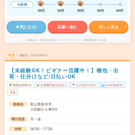
年齢層
20代
30代
40代
50代
60代
気になる!
応募へ進む
詳しく見る
派遣会社
株式会社綜合キャリアオプション 製造事業部（全国）
未読
掲載日
2026/08/05
【未経験OK！ビギナー活躍中！】梱包・出
荷・仕分けなど/日払いOK
職種未経験OK
交通費別途支給あり
土日祝日が休み
WEB登録OK
派遣
富山県射水市
勤務地
小杉駅から車5分
月～金
曜日頻度
08:30～17:35
時間