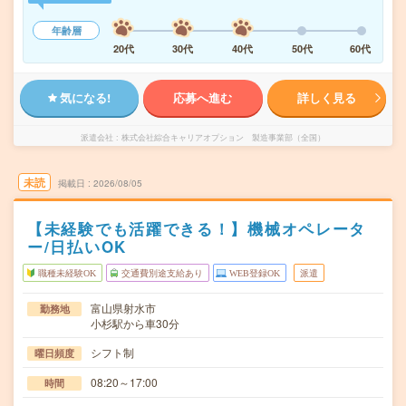
年齢層
20代
30代
40代
50代
60代
気になる!
応募へ進む
詳しく見る
派遣会社
株式会社綜合キャリアオプション 製造事業部（全国）
未読
掲載日
2026/08/05
【未経験でも活躍できる！】機械オペレータ
ー/日払いOK
職種未経験OK
交通費別途支給あり
WEB登録OK
派遣
富山県射水市
勤務地
小杉駅から車30分
シフト制
曜日頻度
08:20～17:00
時間