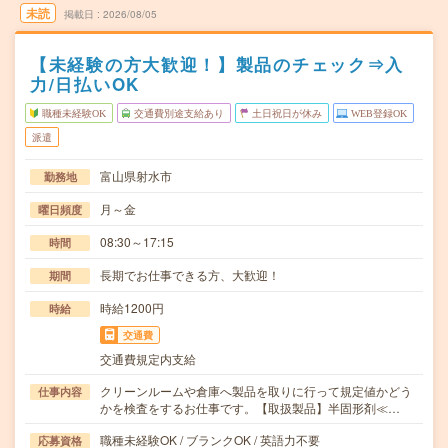
未読
掲載日
2026/08/05
【未経験の方大歓迎！】製品のチェック⇒入
力/日払いOK
職種未経験OK
交通費別途支給あり
土日祝日が休み
WEB登録OK
派遣
富山県射水市
勤務地
月～金
曜日頻度
08:30～17:15
時間
長期でお仕事できる方、大歓迎！
期間
時給1200円
時給
交通費
交通費規定内支給
クリーンルームや倉庫へ製品を取りに行って規定値かどう
仕事内容
かを検査をするお仕事です。【取扱製品】半固形剤≪…
職種未経験OK / ブランクOK / 英語力不要
応募資格