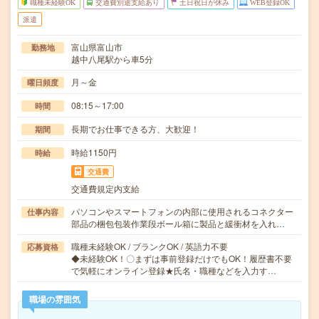
職種未経験OK
交通費別途支給あり
土日祝日が休み
WEB登録OK
派遣
富山県富山市
勤務地
越中八尾駅から車5分
月～金
曜日頻度
08:15～17:00
時間
長期でお仕事できる方、大歓迎！
期間
時給1150円
時給
交通費
交通費規定内支給
パソコンやスマートフォンの内部に使用されるコネクター
仕事内容
部品の梱包包装作業段ボール箱に製品と緩衝材を入れ…
職種未経験OK / ブランクOK / 英語力不要
応募資格
◆未経験OK！〇まずは事前登録だけでもOK！履歴書不要
で気軽にオンライン登録★氏名・職種などを入力す…
職場の雰囲気