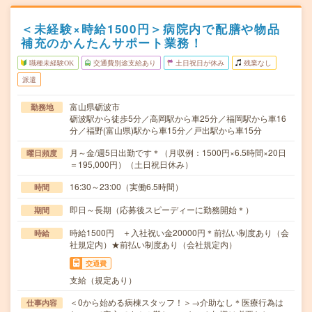
＜未経験×時給1500円＞病院内で配膳や物品
補充のかんたんサポート業務！
職種未経験OK
交通費別途支給あり
土日祝日が休み
残業なし
派遣
富山県砺波市
勤務地
砺波駅から徒歩5分／高岡駅から車25分／福岡駅から車16
分／福野(富山県)駅から車15分／戸出駅から車15分
月～金/週5日出勤です＊（月収例：1500円×6.5時間×20日
曜日頻度
＝195,000円）（土日祝日休み）
16:30～23:00（実働6.5時間）
時間
即日～長期（応募後スピーディーに勤務開始＊）
期間
時給1500円 ＋入社祝い金20000円＊前払い制度あり（会
時給
社規定内）★前払い制度あり（会社規定内）
交通費
支給（規定あり）
＜0から始める病棟スタッフ！＞→介助なし＊医療行為は
仕事内容