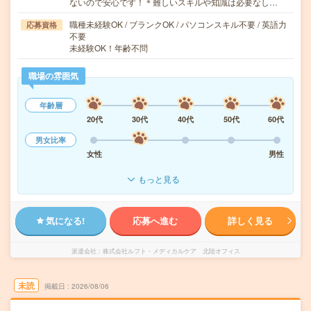
ないので安心です！＊難しいスキルや知識は必要なし…
職種未経験OK / ブランクOK / パソコンスキル不要 / 英語力
応募資格
不要
未経験OK！年齢不問
職場の雰囲気
年齢層
20代
30代
40代
50代
60代
男女比率
女性
男性
もっと見る
気になる!
応募へ進む
詳しく見る
派遣会社
株式会社ルフト・メディカルケア 北陸オフィス
未読
掲載日
2026/08/06