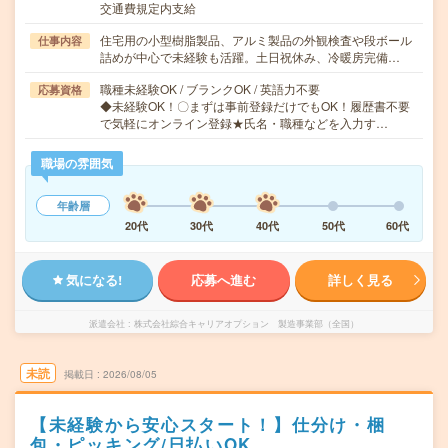
交通費規定内支給
住宅用の小型樹脂製品、アルミ製品の外観検査や段ボール
仕事内容
詰めが中心で未経験も活躍。土日祝休み、冷暖房完備…
職種未経験OK / ブランクOK / 英語力不要
応募資格
◆未経験OK！〇まずは事前登録だけでもOK！履歴書不要
で気軽にオンライン登録★氏名・職種などを入力す…
職場の雰囲気
年齢層
20代
30代
40代
50代
60代
気になる!
応募へ進む
詳しく見る
派遣会社
株式会社綜合キャリアオプション 製造事業部（全国）
未読
掲載日
2026/08/05
【未経験から安心スタート！】仕分け・梱
包・ピッキング/日払いOK