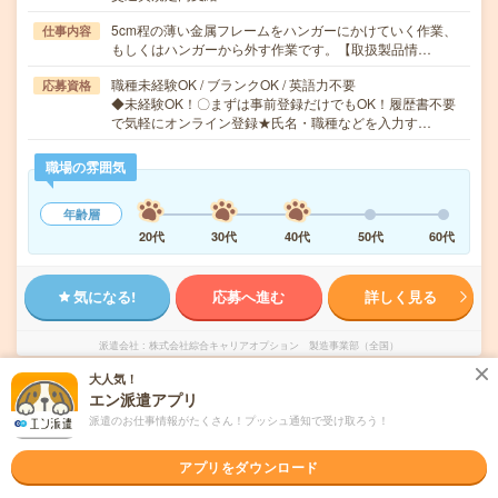
5cm程の薄い金属フレームをハンガーにかけていく作業、
仕事内容
もしくはハンガーから外す作業です。【取扱製品情…
職種未経験OK / ブランクOK / 英語力不要
応募資格
◆未経験OK！〇まずは事前登録だけでもOK！履歴書不要
で気軽にオンライン登録★氏名・職種などを入力す…
職場の雰囲気
年齢層
20代
30代
40代
50代
60代
気になる!
応募へ進む
詳しく見る
派遣会社
株式会社綜合キャリアオプション 製造事業部（全国）
大人気！
エン派遣アプリ
未読
掲載日
2026/08/05
派遣のお仕事情報がたくさん！プッシュ通知で受け取ろう！
【未経験スタートOK！】ラムネやタブレット
アプリをダウンロード
の検査・包装/日払いOK