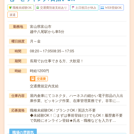
職種未経験OK
交通費別途支給あり
土日祝日が休み
WEB登録OK
派遣
富山県富山市
勤務地
越中八尾駅から車5分
月～金
曜日頻度
08:20～17:0508:35～17:05
時間
長期でお仕事できる方、大歓迎！
期間
時給1200円
時給
交通費
交通費規定内支給
屋内倉庫にてコネクタ、ハーネスの細かい電子部品の入出
仕事内容
庫作業、ピッキング作業、在庫管理業務です。非常に…
職種未経験OK / ブランクOK / 英語力不要
応募資格
◆未経験OK！〇まずは事前登録だけでもOK！履歴書不要
で気軽にオンライン登録★氏名・職種などを入力す…
職場の雰囲気