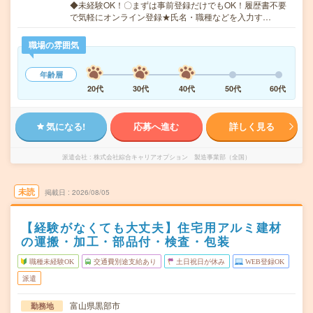
◆未経験OK！〇まずは事前登録だけでもOK！履歴書不要
で気軽にオンライン登録★氏名・職種などを入力す…
職場の雰囲気
年齢層
20代
30代
40代
50代
60代
気になる!
応募へ進む
詳しく見る
派遣会社
株式会社綜合キャリアオプション 製造事業部（全国）
未読
掲載日
2026/08/05
【経験がなくても大丈夫】住宅用アルミ建材
の運搬・加工・部品付・検査・包装
職種未経験OK
交通費別途支給あり
土日祝日が休み
WEB登録OK
派遣
富山県黒部市
勤務地