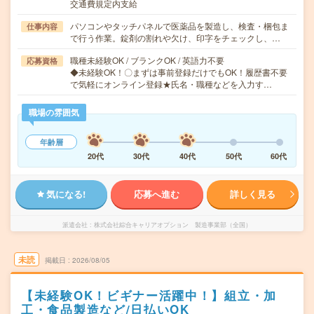
交通費規定内支給
パソコンやタッチパネルで医薬品を製造し、検査・梱包ま
仕事内容
で行う作業。錠剤の割れや欠け、印字をチェックし、…
職種未経験OK / ブランクOK / 英語力不要
応募資格
◆未経験OK！〇まずは事前登録だけでもOK！履歴書不要
で気軽にオンライン登録★氏名・職種などを入力す…
職場の雰囲気
年齢層
20代
30代
40代
50代
60代
気になる!
応募へ進む
詳しく見る
派遣会社
株式会社綜合キャリアオプション 製造事業部（全国）
未読
掲載日
2026/08/05
【未経験OK！ビギナー活躍中！】組立・加
工・食品製造など/日払いOK