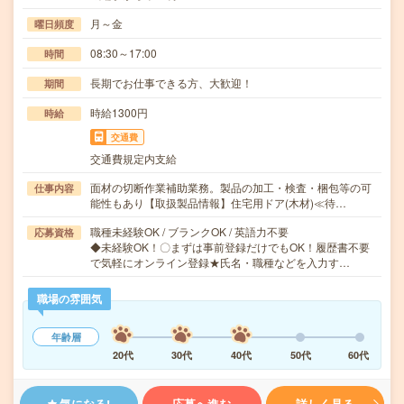
月～金
曜日頻度
08:30～17:00
時間
長期でお仕事できる方、大歓迎！
期間
時給1300円
時給
交通費
交通費規定内支給
面材の切断作業補助業務。製品の加工・検査・梱包等の可
仕事内容
能性もあり【取扱製品情報】住宅用ドア(木材)≪待…
職種未経験OK / ブランクOK / 英語力不要
応募資格
◆未経験OK！〇まずは事前登録だけでもOK！履歴書不要
で気軽にオンライン登録★氏名・職種などを入力す…
職場の雰囲気
年齢層
20代
30代
40代
50代
60代
気になる!
応募へ進む
詳しく見る