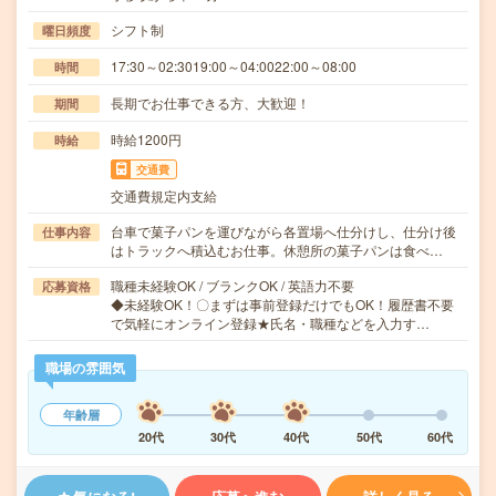
シフト制
曜日頻度
17:30～02:3019:00～04:0022:00～08:00
時間
長期でお仕事できる方、大歓迎！
期間
時給1200円
時給
交通費
交通費規定内支給
台車で菓子パンを運びながら各置場へ仕分けし、仕分け後
仕事内容
はトラックへ積込むお仕事。休憩所の菓子パンは食べ…
職種未経験OK / ブランクOK / 英語力不要
応募資格
◆未経験OK！〇まずは事前登録だけでもOK！履歴書不要
で気軽にオンライン登録★氏名・職種などを入力す…
職場の雰囲気
年齢層
20代
30代
40代
50代
60代