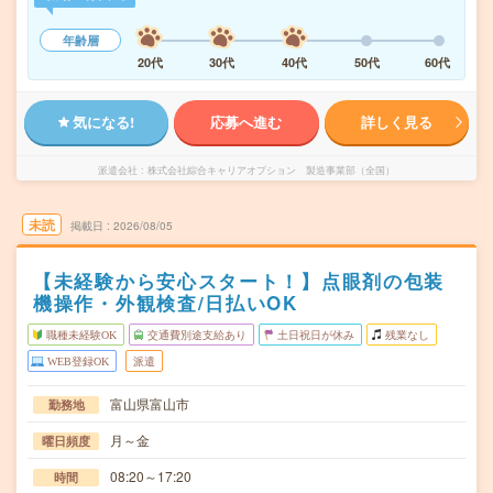
年齢層
20代
30代
40代
50代
60代
気になる!
応募へ進む
詳しく見る
派遣会社
株式会社綜合キャリアオプション 製造事業部（全国）
未読
掲載日
2026/08/05
【未経験から安心スタート！】点眼剤の包装
機操作・外観検査/日払いOK
職種未経験OK
交通費別途支給あり
土日祝日が休み
残業なし
WEB登録OK
派遣
富山県富山市
勤務地
月～金
曜日頻度
08:20～17:20
時間