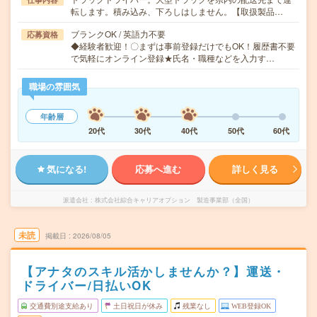
転します。積み込み、下ろしはしません。【取扱製品…
ブランクOK / 英語力不要
応募資格
◆経験者歓迎！〇まずは事前登録だけでもOK！履歴書不要
で気軽にオンライン登録★氏名・職種などを入力す…
職場の雰囲気
年齢層
20代
30代
40代
50代
60代
気になる!
応募へ進む
詳しく見る
派遣会社
株式会社綜合キャリアオプション 製造事業部（全国）
未読
掲載日
2026/08/05
【アナタのスキル活かしませんか？】運送・
ドライバー/日払いOK
交通費別途支給あり
土日祝日が休み
残業なし
WEB登録OK