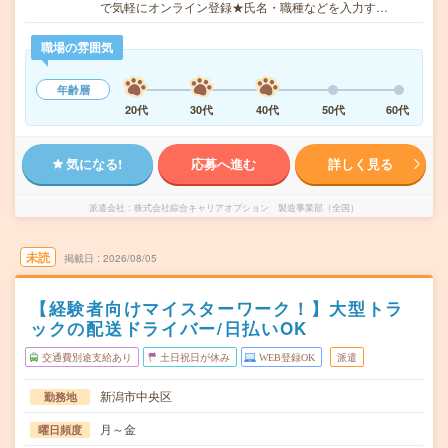
で気軽にオンライン登録★氏名・職種などを入力す…
職場の雰囲気
年齢層
20代
30代
40代
50代
60代
気になる!
応募へ進む
詳しく見る
派遣会社
株式会社綜合キャリアオプション 製造事業部（全国）
未読
掲載日
2026/08/05
【経験者向けマイスターワーク！】大型トラ
ックの配送ドライバー/日払いOK
交通費別途支給あり
土日祝日が休み
WEB登録OK
派遣
新潟市中央区
勤務地
月～金
曜日頻度