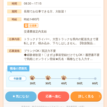
08:30～17:15
時間
長期でお仕事できる方、大歓迎！
期間
時給1480円
時給
交通費
交通費規定内支給
トラックドライバー。大型トラックを県内の配送先まで運
仕事内容
転します。積み込み、下ろしはしません。【取扱製品…
ブランクOK / 英語力不要
応募資格
◆経験者歓迎！〇まずは事前登録だけでもOK！履歴書不要
で気軽にオンライン登録★氏名・職種などを入力す…
職場の雰囲気
年齢層
20代
30代
40代
50代
60代
気になる!
応募へ進む
詳しく見る
派遣会社
株式会社綜合キャリアオプション 製造事業部（全国）