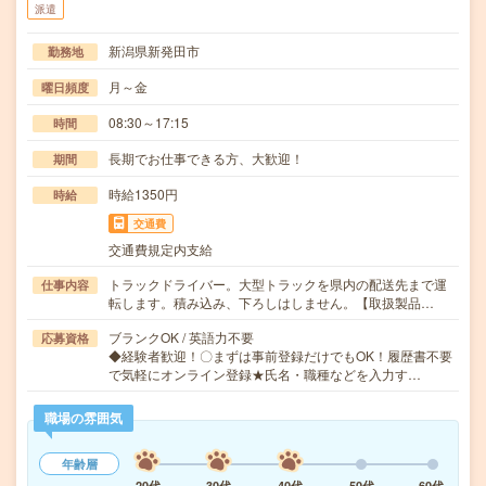
派遣
新潟県新発田市
勤務地
月～金
曜日頻度
08:30～17:15
時間
長期でお仕事できる方、大歓迎！
期間
時給1350円
時給
交通費
交通費規定内支給
トラックドライバー。大型トラックを県内の配送先まで運
仕事内容
転します。積み込み、下ろしはしません。【取扱製品…
ブランクOK / 英語力不要
応募資格
◆経験者歓迎！〇まずは事前登録だけでもOK！履歴書不要
で気軽にオンライン登録★氏名・職種などを入力す…
職場の雰囲気
年齢層
20代
30代
40代
50代
60代