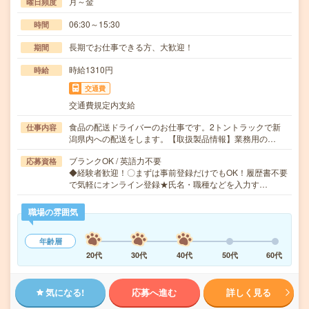
月～金
曜日頻度
06:30～15:30
時間
長期でお仕事できる方、大歓迎！
期間
時給1310円
時給
交通費
交通費規定内支給
食品の配送ドライバーのお仕事です。2トントラックで新
仕事内容
潟県内への配送をします。【取扱製品情報】業務用の…
ブランクOK / 英語力不要
応募資格
◆経験者歓迎！〇まずは事前登録だけでもOK！履歴書不要
で気軽にオンライン登録★氏名・職種などを入力す…
職場の雰囲気
年齢層
20代
30代
40代
50代
60代
気になる!
応募へ進む
詳しく見る