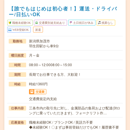
【誰でもはじめは初心者！】運送・ドライバ
ー/日払いOK
職種未経験OK
交通費別途支給あり
土日祝日が休み
残業なし
WEB登録OK
派遣
新潟県加茂市
勤務地
羽生田駅から車9分
月～金
曜日頻度
08:00～12:0008:00～15:00
時間
長期でお仕事できる方、大歓迎！
期間
時給1360円
時給
交通費
交通費規定内支給
三条市内の取引先に対し、金属部品の集荷および配達(3tロ
仕事内容
ングに乗っていただきます)、フォークリフト作…
職種未経験OK / ブランクOK / 英語力不要
応募資格
◆未経験OK！〇まずは事前登録だけでもOK！履歴書不要