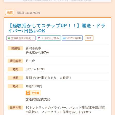
未読
掲載日
2026/08/05
【経験活かしてステップUP！！】運送・ドラ
イバー/日払いOK
交通費別途支給あり
土日祝日が休み
WEB登録OK
派遣
新潟県燕市
勤務地
分水駅から車7分
月～金
曜日頻度
08:15～16:30
時間
長期でお仕事できる方、大歓迎！
期間
時給1500円
時給
交通費
交通費規定内支給
10トントラックのドライバー。パレット商品(電子部品等)
仕事内容
の取扱い。フォークリフト作業もあります(カウ…