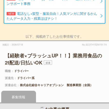
ンサポート事務
電話なし×髪型・服装自由！人気マンガに関するかん
NEW
たんデータ入力・残業ほぼナシ！
以下、掲載終了したお仕事情報です。
掲載日
2026/07/18
No.SCOTH15200151-T4
【経験者×ブラッシュUP！！】業務用食品の
2t配送/日払いOK
派遣
職種
ドライバー
派遣先
ドライバー系
派遣会社
株式会社綜合キャリアオプション 製造事業部（全国）
募集情報
お仕事の概要