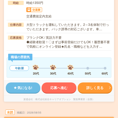
時給1350円
時給
交通費
交通費規定内支給
大型トラックを運転していただきます。2～3名体制で行っ
仕事内容
ていただきます。バック誘導の対応ございます。車…
ブランクOK / 英語力不要
応募資格
◆経験者歓迎！〇まずは事前登録だけでもOK！履歴書不要
で気軽にオンライン登録★氏名・職種などを入力す…
職場の雰囲気
年齢層
20代
30代
40代
50代
60代
気になる!
応募へ進む
詳しく見る
派遣会社
株式会社綜合キャリアオプション 製造事業部（全国）
未読
掲載日
2026/08/05