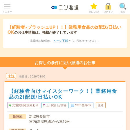
メニュー
気になる!
ログイン
検索
【経験者×ブラッシュUP！！】業務用食品の2t配送/日払い
OK
のお仕事情報は、掲載が終了しています
掲載時の情報は、
ページ下部
からご覧いただけます。
お探しの条件に近い派遣のお仕事
未読
掲載日
2026/08/05
【経験者向けマイスターワーク！】業務用食
品の2t配送/日払いOK
交通費別途支給あり
土日祝日が休み
WEB登録OK
派遣
新潟県長岡市
勤務地
宮内(新潟県)駅から車15分