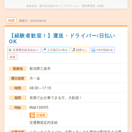
派遣会社
株式会社綜合キャリアオプション 製造事業部（全国）
未読
掲載日
2026/08/05
【経験者歓迎！】運送・ドライバー/日払い
OK
交通費別途支給あり
土日祝日が休み
残業なし
WEB登録OK
派遣
新潟県三条市
勤務地
月～金
曜日頻度
08:30～17:15
時間
長期でお仕事できる方、大歓迎！
期間
時給1350円
時給
交通費
交通費規定内支給
トラックドライバー。大型トラックを県内の配送先まで運
仕事内容