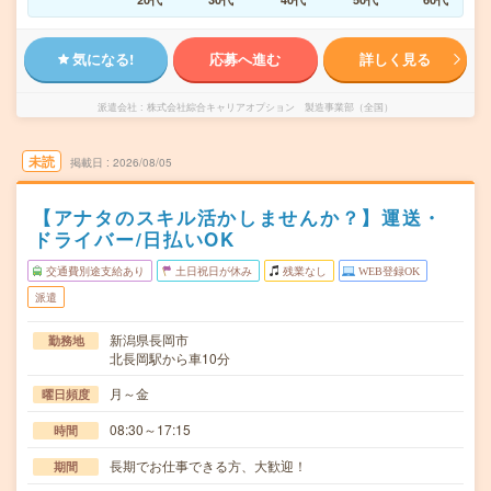
気になる!
応募へ進む
詳しく見る
派遣会社
株式会社綜合キャリアオプション 製造事業部（全国）
未読
掲載日
2026/08/05
【アナタのスキル活かしませんか？】運送・
ドライバー/日払いOK
交通費別途支給あり
土日祝日が休み
残業なし
WEB登録OK
派遣
新潟県長岡市
勤務地
北長岡駅から車10分
月～金
曜日頻度
08:30～17:15
時間
長期でお仕事できる方、大歓迎！
期間