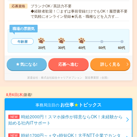
ブランクOK / 英語力不要
応募資格
◆経験者歓迎！〇まずは事前登録だけでもOK！履歴書不要
で気軽にオンライン登録★氏名・職種などを入力す…
職場の雰囲気
年齢層
20代
30代
40代
50代
60代
気になる!
応募へ進む
詳しく見る
派遣会社
株式会社綜合キャリアオプション 製造事業部（全国）
8月6日(木)
新着!
お仕事
★
トピックス
事務局注目の
時給2000円！スマホ操作が得意ならOK！未経験から
NEW
始める社内ITサポート
時給1700円～＋交×時短OK！大手NTT企業でカンタ
NEW