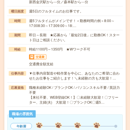
新西金沢駅から---分／森本駅から---分
週5日のフルタイムのお仕事です。
曜日頻度
週5フルタイムがメインです！＜勤務時間の例＞8:00～
時間
17:008:30～17:309:00～18:…
即日～長期 ★応募から「最短2日後」に勤務OK！スター
期間
ト日はご相談ください。
時給1100円～1350円 ★Wワーク不可
時給
交通費
交通費全額支給
▼仕事内容製造や軽作業を中心に、あなたのご希望に合わ
仕事内容
せたお仕事をご紹介します！＼未経験の方も大歓迎！…
職種未経験OK / ブランクOK / パソコンスキル不要 / 英語力
応募資格
不要
【来社不要、WEB登録OK！】〇未経験大歓迎！〇フリー
ター、主婦(夫) 大歓迎！〇ブランクOK〇週5…
職場の雰囲気
年齢層