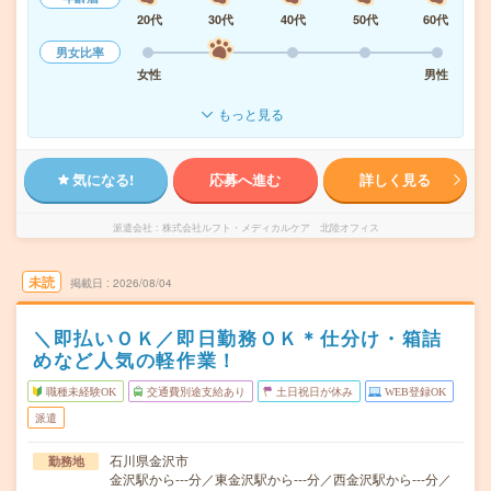
20代
30代
40代
50代
60代
男女比率
女性
男性
もっと見る
気になる!
応募へ進む
詳しく見る
派遣会社
株式会社ルフト・メディカルケア 北陸オフィス
未読
掲載日
2026/08/04
＼即払いＯＫ／即日勤務ＯＫ＊仕分け・箱詰
めなど人気の軽作業！
職種未経験OK
交通費別途支給あり
土日祝日が休み
WEB登録OK
派遣
石川県金沢市
勤務地
金沢駅から---分／東金沢駅から---分／西金沢駅から---分／