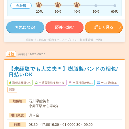
年齢層
20代
30代
40代
50代
60代
気になる!
応募へ進む
詳しく見る
派遣会社
株式会社綜合キャリアオプション 製造事業部（全国）
未読
掲載日
2026/08/05
【未経験でも大丈夫＊】樹脂製バンドの梱包/
日払いOK
職種未経験OK
交通費別途支給あり
土日祝日が休み
WEB登録OK
派遣
石川県能美市
勤務地
小舞子駅から車4分
月～金
曜日頻度
08:30～17:0016:30～01:0000:30～09:00
時間