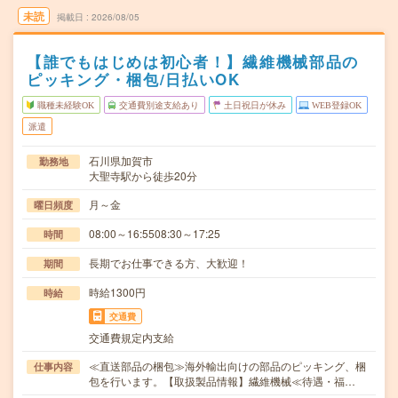
未読
掲載日
2026/08/05
【誰でもはじめは初心者！】繊維機械部品の
ピッキング・梱包/日払いOK
職種未経験OK
交通費別途支給あり
土日祝日が休み
WEB登録OK
派遣
石川県加賀市
勤務地
大聖寺駅から徒歩20分
月～金
曜日頻度
08:00～16:5508:30～17:25
時間
長期でお仕事できる方、大歓迎！
期間
時給1300円
時給
交通費
交通費規定内支給
≪直送部品の梱包≫海外輸出向けの部品のピッキング、梱
仕事内容
包を行います。【取扱製品情報】繊維機械≪待遇・福…