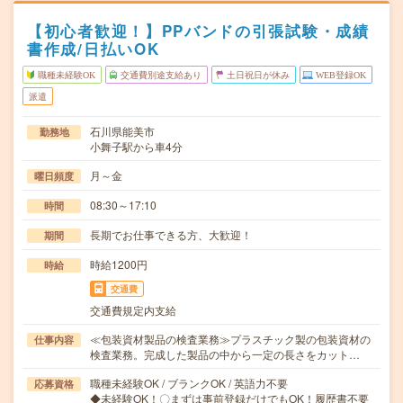
【初心者歓迎！】PPバンドの引張試験・成績
書作成/日払いOK
職種未経験OK
交通費別途支給あり
土日祝日が休み
WEB登録OK
派遣
石川県能美市
勤務地
小舞子駅から車4分
月～金
曜日頻度
08:30～17:10
時間
長期でお仕事できる方、大歓迎！
期間
時給1200円
時給
交通費
交通費規定内支給
≪包装資材製品の検査業務≫プラスチック製の包装資材の
仕事内容
検査業務。完成した製品の中から一定の長さをカット…
職種未経験OK / ブランクOK / 英語力不要
応募資格
◆未経験OK！〇まずは事前登録だけでもOK！履歴書不要