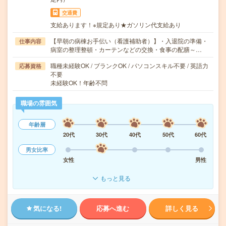
交通費
支給あります！※規定あり★ガソリン代支給あり
【早朝の病棟お手伝い（看護補助者）】・入退院の準備・
仕事内容
病室の整理整頓・カーテンなどの交換・食事の配膳～…
職種未経験OK / ブランクOK / パソコンスキル不要 / 英語力
応募資格
不要
未経験OK！年齢不問
職場の雰囲気
年齢層
20代
30代
40代
50代
60代
男女比率
女性
男性
もっと見る
気になる!
応募へ進む
詳しく見る