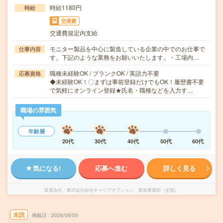
時給1180円
時給
交通費
交通費規定内支給
モニター製品を中心に製造している企業の中でのお仕事で
仕事内容
す。下記のような業務をお願いいたします。・工場内…
職種未経験OK / ブランクOK / 英語力不要
応募資格
◆未経験OK！〇まずは事前登録だけでもOK！履歴書不要
で気軽にオンライン登録★氏名・職種などを入力す…
職場の雰囲気
年齢層
20代
30代
40代
50代
60代
気になる!
応募へ進む
詳しく見る
派遣会社
株式会社綜合キャリアオプション 製造事業部（全国）
未読
掲載日
2026/08/05