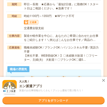
即日～長期 ★応募から「最短2日後」に勤務OK！スター
期間
ト日はご相談ください。★急募です！
時給1100円～1350円 ★Wワーク不可
時給
交通費
交通費全額支給
製造や軽作業を中心に、あなたのご希望に合わせたお仕事
仕事内容
をご紹介します！＼例えばこんなお仕事です／商品の…
職種未経験OK / ブランクOK / パソコンスキル不要 / 英語力
応募資格
不要
【来社不要、WEB登録OK！】〇未経験大歓迎！〇フリー
ター、主婦(夫) 大歓迎！〇ブランクOK〇週5…
職場の雰囲気
年齢層
大人気！
20代
30代
40代
50代
60代
エン派遣アプリ
派遣のお仕事情報がたくさん！プッシュ通知で受け取ろう！
気になる!
応募へ進む
詳しく見る
アプリをダウンロード