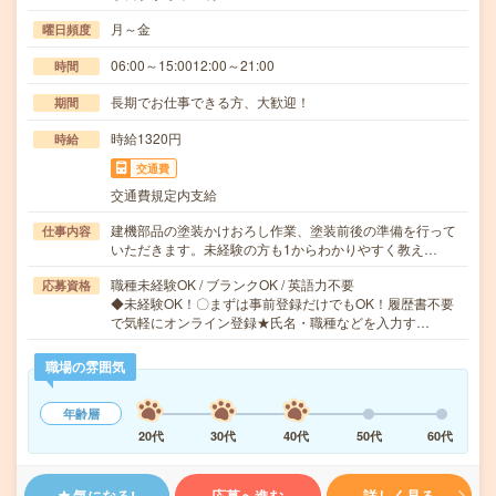
月～金
曜日頻度
06:00～15:0012:00～21:00
時間
長期でお仕事できる方、大歓迎！
期間
時給1320円
時給
交通費
交通費規定内支給
建機部品の塗装かけおろし作業、塗装前後の準備を行って
仕事内容
いただきます。未経験の方も1からわかりやすく教え…
職種未経験OK / ブランクOK / 英語力不要
応募資格
◆未経験OK！〇まずは事前登録だけでもOK！履歴書不要
で気軽にオンライン登録★氏名・職種などを入力す…
職場の雰囲気
年齢層
20代
30代
40代
50代
60代
気になる!
応募へ進む
詳しく見る