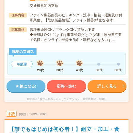
交通費規定内支給
ファイン機器部品のピッキング・洗浄・梱包・運搬及び付
仕事内容
帯業務。【取扱製品情報】ファイン機器(精密な液体…
職種未経験OK / ブランクOK / 英語力不要
応募資格
◆未経験OK！〇まずは事前登録だけでもOK！履歴書不要
で気軽にオンライン登録★氏名・職種などを入力す…
職場の雰囲気
年齢層
20代
30代
40代
50代
60代
気になる!
応募へ進む
詳しく見る
派遣会社
株式会社綜合キャリアオプション 製造事業部（全国）
未読
掲載日
2026/08/05
【誰でもはじめは初心者！】組立・加工・食