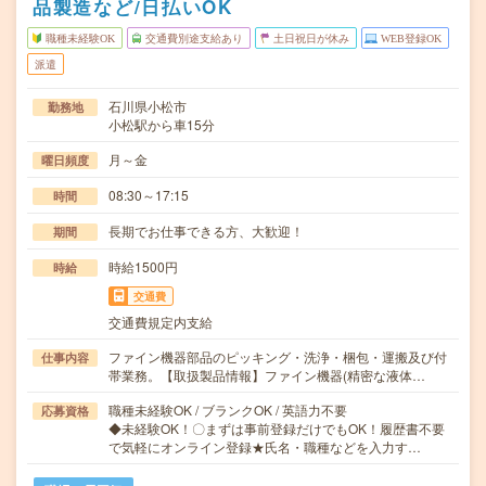
品製造など/日払いOK
職種未経験OK
交通費別途支給あり
土日祝日が休み
WEB登録OK
派遣
石川県小松市
勤務地
小松駅から車15分
月～金
曜日頻度
08:30～17:15
時間
長期でお仕事できる方、大歓迎！
期間
時給1500円
時給
交通費
交通費規定内支給
ファイン機器部品のピッキング・洗浄・梱包・運搬及び付
仕事内容
帯業務。【取扱製品情報】ファイン機器(精密な液体…
職種未経験OK / ブランクOK / 英語力不要
応募資格
◆未経験OK！〇まずは事前登録だけでもOK！履歴書不要
で気軽にオンライン登録★氏名・職種などを入力す…