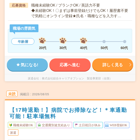
職種未経験OK / ブランクOK / 英語力不要
応募資格
◆未経験OK！〇まずは事前登録だけでもOK！履歴書不要
で気軽にオンライン登録★氏名・職種などを入力す…
職場の雰囲気
年齢層
20代
30代
40代
50代
60代
気になる!
応募へ進む
詳しく見る
派遣会社
株式会社綜合キャリアオプション 製造事業部（全国）
未読
掲載日
2026/08/05
【17時退勤！】病院でお掃除など！＊車通勤
可能！駐車場無料
職種未経験OK
交通費別途支給あり
土日祝日が休み
WEB登録OK
派遣