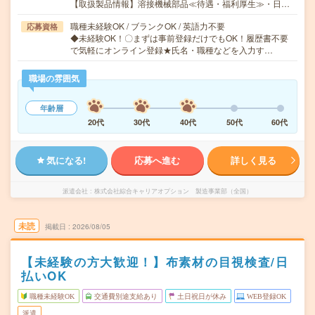
【取扱製品情報】溶接機械部品≪待遇・福利厚生≫・日…
職種未経験OK / ブランクOK / 英語力不要
応募資格
◆未経験OK！〇まずは事前登録だけでもOK！履歴書不要
で気軽にオンライン登録★氏名・職種などを入力す…
職場の雰囲気
年齢層
20代
30代
40代
50代
60代
気になる!
応募へ進む
詳しく見る
派遣会社
株式会社綜合キャリアオプション 製造事業部（全国）
未読
掲載日
2026/08/05
【未経験の方大歓迎！】布素材の目視検査/日
払いOK
職種未経験OK
交通費別途支給あり
土日祝日が休み
WEB登録OK
派遣