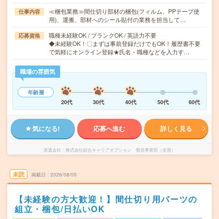
≪梱包業務≫間仕切り部材の梱包(フィルム、PPテープ使
仕事内容
用)、運搬、部材へのシール貼付の業務を担当して…
職種未経験OK / ブランクOK / 英語力不要
応募資格
◆未経験OK！〇まずは事前登録だけでもOK！履歴書不要
で気軽にオンライン登録★氏名・職種などを入力す…
職場の雰囲気
年齢層
20代
30代
40代
50代
60代
気になる!
応募へ進む
詳しく見る
派遣会社
株式会社綜合キャリアオプション 製造事業部（全国）
未読
掲載日
2026/08/05
【未経験の方大歓迎！】間仕切り用パーツの
組立・梱包/日払いOK