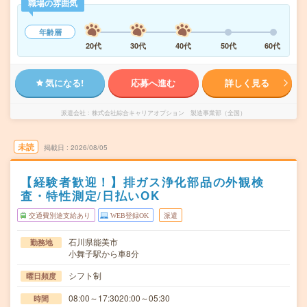
職場の雰囲気
年齢層
20代
30代
40代
50代
60代
気になる!
応募へ進む
詳しく見る
派遣会社
株式会社綜合キャリアオプション 製造事業部（全国）
未読
掲載日
2026/08/05
【経験者歓迎！】排ガス浄化部品の外観検
査・特性測定/日払いOK
交通費別途支給あり
WEB登録OK
派遣
石川県能美市
勤務地
小舞子駅から車8分
シフト制
曜日頻度
08:00～17:3020:00～05:30
時間