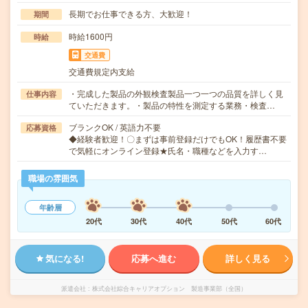
長期でお仕事できる方、大歓迎！
期間
時給1600円
時給
交通費
交通費規定内支給
・完成した製品の外観検査製品一つ一つの品質を詳しく見
仕事内容
ていただきます。・製品の特性を測定する業務・検査…
ブランクOK / 英語力不要
応募資格
◆経験者歓迎！〇まずは事前登録だけでもOK！履歴書不要
で気軽にオンライン登録★氏名・職種などを入力す…
職場の雰囲気
年齢層
20代
30代
40代
50代
60代
気になる!
応募へ進む
詳しく見る
派遣会社
株式会社綜合キャリアオプション 製造事業部（全国）