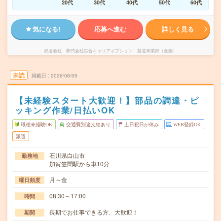
20代
30代
40代
50代
60代
気になる!
応募へ進む
詳しく見る
派遣会社
株式会社綜合キャリアオプション 製造事業部（全国）
未読
掲載日
2026/08/05
【未経験スタート大歓迎！】部品の調達・ピ
ッキング作業/日払いOK
職種未経験OK
交通費別途支給あり
土日祝日が休み
WEB登録OK
派遣
石川県白山市
勤務地
加賀笠間駅から車10分
月～金
曜日頻度
08:30～17:00
時間
長期でお仕事できる方、大歓迎！
期間