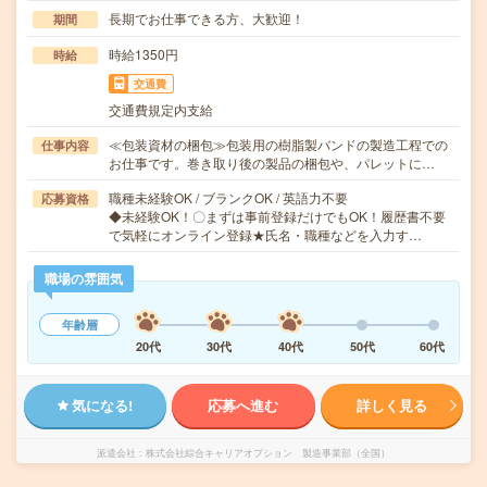
長期でお仕事できる方、大歓迎！
期間
時給1350円
時給
交通費
交通費規定内支給
≪包装資材の梱包≫包装用の樹脂製バンドの製造工程での
仕事内容
お仕事です。巻き取り後の製品の梱包や、パレットに…
職種未経験OK / ブランクOK / 英語力不要
応募資格
◆未経験OK！〇まずは事前登録だけでもOK！履歴書不要
で気軽にオンライン登録★氏名・職種などを入力す…
職場の雰囲気
年齢層
20代
30代
40代
50代
60代
気になる!
応募へ進む
詳しく見る
派遣会社
株式会社綜合キャリアオプション 製造事業部（全国）