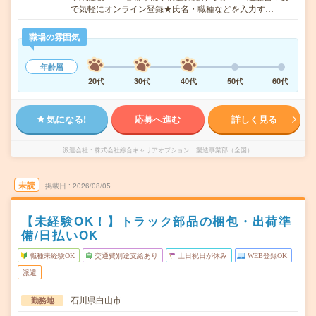
で気軽にオンライン登録★氏名・職種などを入力す…
職場の雰囲気
年齢層
20代
30代
40代
50代
60代
気になる!
応募へ進む
詳しく見る
派遣会社
株式会社綜合キャリアオプション 製造事業部（全国）
未読
掲載日
2026/08/05
【未経験OK！】トラック部品の梱包・出荷準
備/日払いOK
職種未経験OK
交通費別途支給あり
土日祝日が休み
WEB登録OK
派遣
石川県白山市
勤務地