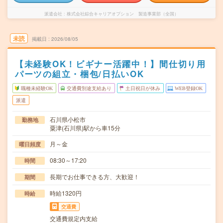
派遣会社
株式会社綜合キャリアオプション 製造事業部（全国）
未読
掲載日
2026/08/05
【未経験OK！ビギナー活躍中！】間仕切り用
パーツの組立・梱包/日払いOK
職種未経験OK
交通費別途支給あり
土日祝日が休み
WEB登録OK
派遣
石川県小松市
勤務地
粟津(石川県)駅から車15分
月～金
曜日頻度
08:30～17:20
時間
長期でお仕事できる方、大歓迎！
期間
時給1320円
時給
交通費
交通費規定内支給