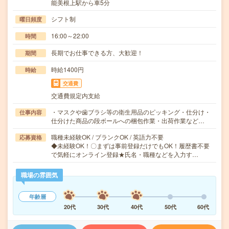
能美根上駅から車5分
シフト制
曜日頻度
16:00～22:00
時間
長期でお仕事できる方、大歓迎！
期間
時給1400円
時給
交通費
交通費規定内支給
・マスクや歯ブラシ等の衛生用品のピッキング・仕分け・
仕事内容
仕分けた商品の段ボールへの梱包作業・出荷作業など…
職種未経験OK / ブランクOK / 英語力不要
応募資格
◆未経験OK！〇まずは事前登録だけでもOK！履歴書不要
で気軽にオンライン登録★氏名・職種などを入力す…
職場の雰囲気
年齢層
20代
30代
40代
50代
60代