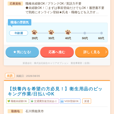
職種未経験OK / ブランクOK / 英語力不要
応募資格
◆未経験OK！〇まずは事前登録だけでもOK！履歴書不要
で気軽にオンライン登録★氏名・職種などを入力す…
職場の雰囲気
年齢層
20代
30代
40代
50代
60代
気になる!
応募へ進む
詳しく見る
派遣会社
株式会社綜合キャリアオプション 製造事業部（全国）
未読
掲載日
2026/08/05
【扶養内を希望の方必見！】衛生用品のピッ
キング作業/日払いOK
職種未経験OK
交通費別途支給あり
WEB登録OK
派遣
石川県能美市
勤務地