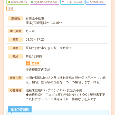
職種未経験OK
交通費別途支給あり
土日祝日が休み
WEB登録OK
派遣
石川県小松市
勤務地
粟津(石川県)駅から車15分
月～金
曜日頻度
08:30～17:20
時間
長期でお仕事できる方、大歓迎！
期間
時給1320円
時給
交通費
交通費規定内支給
≪間仕切部材の組立及び梱包業務≫間仕切り用パーツの組
仕事内容
立、梱包。塗装後の部品を一つ一つ梱包します。梱包…
職種未経験OK / ブランクOK / 英語力不要
応募資格
◆未経験OK！〇まずは事前登録だけでもOK！履歴書不要
で気軽にオンライン登録★氏名・職種などを入力す…
職場の雰囲気