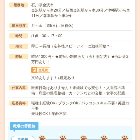
石川県金沢市
勤務地
金沢駅から車20分／新西金沢駅から車30分／津幡駅から車
11分／森本駅から車5分
月～金 週5日(土日祝休)
曜日頻度
(1)8：30～17：00
時間
即日～長期（応募後スピーディーに勤務開始＊）
期間
時給1300円～★前払い制度あり（会社規定内）★祝い金2
時給
万円あり！
交通費
支給あります！※規定あり
医療行為はありません！未経験でも安心！・入退院の準
仕事内容
備・病室の整理整頓・カーテンなどの交換・食事の配膳…
職種未経験OK / ブランクOK / パソコンスキル不要 / 英語力
応募資格
不要
未経験OK！年齢不問
職場の雰囲気
年齢層