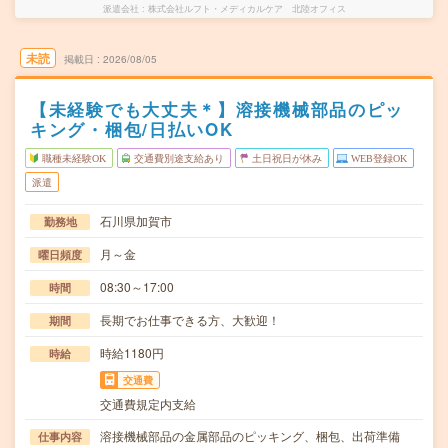
派遣会社
株式会社ルフト・メディカルケア 北陸オフィス
未読
掲載日
2026/08/05
【未経験でも大丈夫＊】溶接機械部品のピッ
キング・梱包/日払いOK
職種未経験OK
交通費別途支給あり
土日祝日が休み
WEB登録OK
派遣
石川県加賀市
勤務地
月～金
曜日頻度
08:30～17:00
時間
長期でお仕事できる方、大歓迎！
期間
時給1180円
時給
交通費
交通費規定内支給
溶接機械部品の金属部品のピッキング、梱包、出荷準備
仕事内容