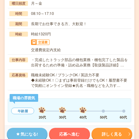
月～金
曜日頻度
08:10～17:10
時間
長期でお仕事できる方、大歓迎！
期間
時給1320円
時給
交通費
交通費規定内支給
・完成したトラック部品の梱包業務・梱包完了した製品を
仕事内容
出荷するための準備・詰め込み業務【取扱製品詳細】…
職種未経験OK / ブランクOK / 英語力不要
応募資格
◆未経験OK！〇まずは事前登録だけでもOK！履歴書不要
で気軽にオンライン登録★氏名・職種などを入力す…
職場の雰囲気
年齢層
20代
30代
40代
50代
60代
気になる!
応募へ進む
詳しく見る