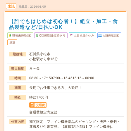
未読
掲載日
2026/08/05
【誰でもはじめは初心者！】組立・加工・食
品製造など/日払いOK
職種未経験OK
交通費別途支給あり
土日祝日が休み
WEB登録OK
派遣
石川県小松市
勤務地
小松駅から車15分
月～金
曜日頻度
08:30～17:1507:00～15:4515:15～00:00
時間
長期でお仕事できる方、大歓迎！
期間
時給1700円
時給
交通費
交通費規定内支給
期間限定！ファイン機器部品のピッキング・洗浄・梱包・
仕事内容
運搬及び付帯業務。【取扱製品情報】ファイン機器(…