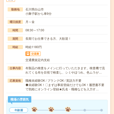
石川県白山市
勤務地
小舞子駅から車9分
月～金
曜日頻度
08:30～17:00
時間
長期でお仕事できる方、大歓迎！
期間
時給1180円
時給
交通費
交通費規定内支給
布製品の検査をメインに行っていただきます。検査機で流
仕事内容
れてくる布を目視で検査し、シミやほつれ、色ムラが…
職種未経験OK / ブランクOK / 英語力不要
応募資格
◆未経験OK！〇まずは事前登録だけでもOK！履歴書不要
で気軽にオンライン登録★氏名・職種などを入力す…
職場の雰囲気
年齢層