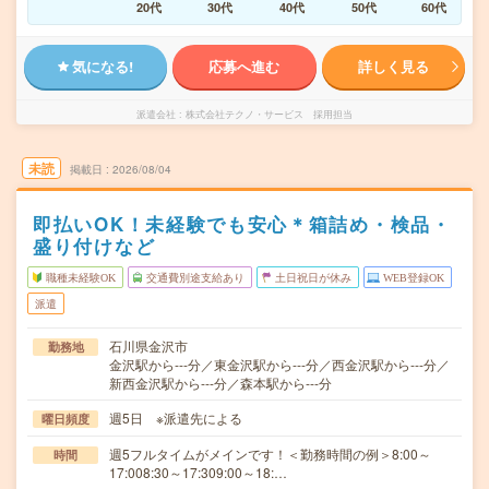
20代
30代
40代
50代
60代
気になる!
応募へ進む
詳しく見る
派遣会社
株式会社テクノ・サービス 採用担当
未読
掲載日
2026/08/04
即払いOK！未経験でも安心＊箱詰め・検品・
盛り付けなど
職種未経験OK
交通費別途支給あり
土日祝日が休み
WEB登録OK
派遣
石川県金沢市
勤務地
金沢駅から---分／東金沢駅から---分／西金沢駅から---分／
新西金沢駅から---分／森本駅から---分
週5日 ※派遣先による
曜日頻度
週5フルタイムがメインです！＜勤務時間の例＞8:00～
時間
17:008:30～17:309:00～18:…