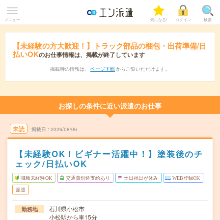
メニュー
気になる!
ログイン
検索
【未経験の方大歓迎！】トラック部品の梱包・出荷準備/日
払いOK
のお仕事情報は、掲載が終了しています
掲載時の情報は、
ページ下部
からご覧いただけます。
お探しの条件に近い派遣のお仕事
未読
掲載日
2026/08/06
【未経験OK！ビギナー活躍中！】塗装後のチ
ェック/日払いOK
職種未経験OK
交通費別途支給あり
土日祝日が休み
WEB登録OK
派遣
石川県小松市
勤務地
小松駅から車15分