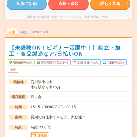
気になる!
応募へ進む
詳しく見る
派遣会社
株式会社綜合キャリアオプション 製造事業部（全国）
未読
掲載日
2026/08/05
【未経験OK！ビギナー活躍中！】組立・加
工・食品製造など/日払いOK
職種未経験OK
交通費別途支給あり
土日祝日が休み
WEB登録OK
派遣
石川県小松市
勤務地
小松駅から車15分
月～金
曜日頻度
15:15～00:0023:30～08:15
時間
長期でお仕事できる方、大歓迎！
期間
時給1500円
時給
交通費