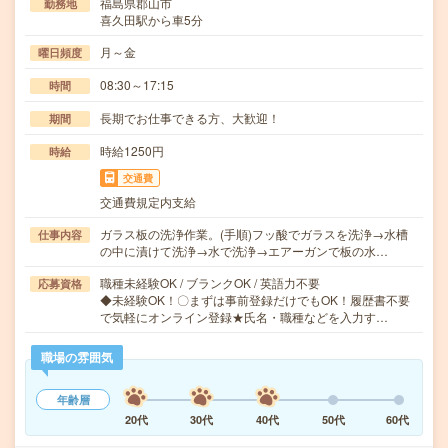
福島県郡山市
勤務地
喜久田駅から車5分
月～金
曜日頻度
08:30～17:15
時間
長期でお仕事できる方、大歓迎！
期間
時給1250円
時給
交通費
交通費規定内支給
ガラス板の洗浄作業。(手順)フッ酸でガラスを洗浄→水槽
仕事内容
の中に漬けて洗浄→水で洗浄→エアーガンで板の水…
職種未経験OK / ブランクOK / 英語力不要
応募資格
◆未経験OK！〇まずは事前登録だけでもOK！履歴書不要
で気軽にオンライン登録★氏名・職種などを入力す…
職場の雰囲気
年齢層
20代
30代
40代
50代
60代