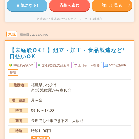
気になる!
応募へ進む
詳しく見る
派遣会社
株式会社ウィルオブ・ワーク FO事業部
未読
掲載日
2026/08/05
【未経験OK！】組立・加工・食品製造など/
日払いOK
職種未経験OK
交通費別途支給あり
土日祝日が休み
WEB登録OK
派遣
福島県いわき市
勤務地
泉(常磐線)駅から車10分
月～金
曜日頻度
08:10～17:00
時間
長期でお仕事できる方、大歓迎！
期間
時給1100円
時給