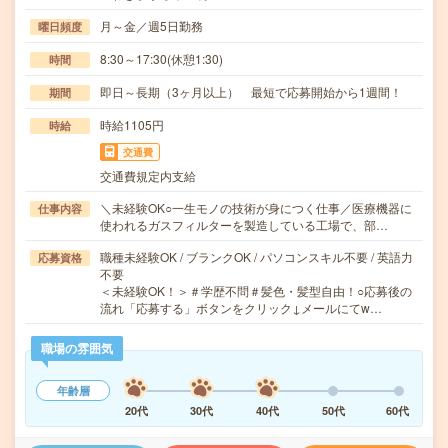
月～金／週5日勤務
曜日頻度
8:30～17:30(休憩1:30)
時間
即日～長期（3ヶ月以上） 最短で応募開始から1週間！
期間
時給1105円
時給
交通費
交通費規定内支給
＼未経験OK○一生モノの技術が身につく仕事／医療機器に
仕事内容
使われるガスフィルターを製造している工場で、部…
職種未経験OK / ブランクOK / パソコンスキル不要 / 英語力
応募資格
不要
＜未経験OK！＞＃学歴不問＃髪色・髪型自由！○応募後の
流れ「応募する」ボタンをクリック↓メールにてw…
職場の雰囲気
年齢層
20代
30代
40代
50代
60代