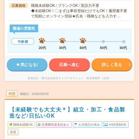
職種未経験OK / ブランクOK / 英語力不要
応募資格
◆未経験OK！〇まずは事前登録だけでもOK！履歴書不要
で気軽にオンライン登録★氏名・職種などを入力す…
職場の雰囲気
年齢層
20代
30代
40代
50代
60代
気になる!
応募へ進む
詳しく見る
派遣会社
株式会社綜合キャリアオプション 製造事業部（全国）
未読
掲載日
2026/08/05
【未経験でも大丈夫＊】組立・加工・食品製
造など/日払いOK
職種未経験OK
交通費別途支給あり
土日祝日が休み
WEB登録OK
派遣