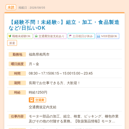
未読
掲載日
2026/08/05
【経験不問！未経験○】組立・加工・食品製造
など/日払いOK
職種未経験OK
交通費別途支給あり
土日祝日が休み
WEB登録OK
派遣
福島県相馬市
勤務地
月～金
曜日頻度
08:30～17:1506:15～15:0015:00～23:45
時間
長期でお仕事できる方、大歓迎！
期間
時給1250円
時給
交通費
交通費規定内支給
モーター部品の加工、組立、検査、ピッキング、梱包作業
仕事内容
及びその他の付随する業務。【取扱製品情報】モータ…