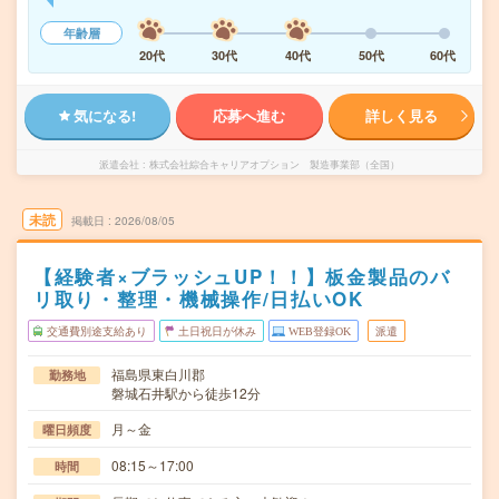
年齢層
20代
30代
40代
50代
60代
気になる!
応募へ進む
詳しく見る
派遣会社
株式会社綜合キャリアオプション 製造事業部（全国）
未読
掲載日
2026/08/05
【経験者×ブラッシュUP！！】板金製品のバ
リ取り・整理・機械操作/日払いOK
交通費別途支給あり
土日祝日が休み
WEB登録OK
派遣
福島県東白川郡
勤務地
磐城石井駅から徒歩12分
月～金
曜日頻度
08:15～17:00
時間