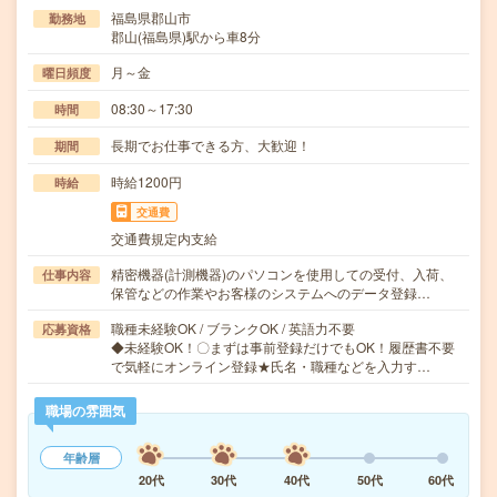
福島県郡山市
勤務地
郡山(福島県)駅から車8分
月～金
曜日頻度
08:30～17:30
時間
長期でお仕事できる方、大歓迎！
期間
時給1200円
時給
交通費
交通費規定内支給
精密機器(計測機器)のパソコンを使用しての受付、入荷、
仕事内容
保管などの作業やお客様のシステムへのデータ登録…
職種未経験OK / ブランクOK / 英語力不要
応募資格
◆未経験OK！〇まずは事前登録だけでもOK！履歴書不要
で気軽にオンライン登録★氏名・職種などを入力す…
職場の雰囲気
年齢層
20代
30代
40代
50代
60代