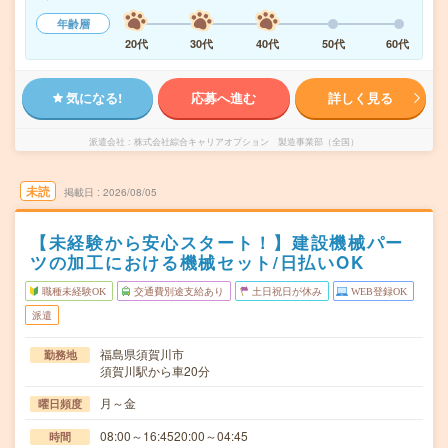
年齢層
20代
30代
40代
50代
60代
気になる!
応募へ進む
詳しく見る
派遣会社
株式会社綜合キャリアオプション 製造事業部（全国）
未読
掲載日
2026/08/05
【未経験から安心スタート！】建設機械パー
ツの加工における機械セット/日払いOK
職種未経験OK
交通費別途支給あり
土日祝日が休み
WEB登録OK
派遣
福島県須賀川市
勤務地
須賀川駅から車20分
月～金
曜日頻度
08:00～16:4520:00～04:45
時間