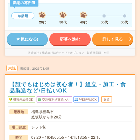
職場の雰囲気
年齢層
20代
30代
40代
50代
60代
気になる!
応募へ進む
詳しく見る
派遣会社
株式会社綜合キャリアオプション 製造事業部（全国）
未読
掲載日
2026/08/05
【誰でもはじめは初心者！】組立・加工・食
品製造など/日払いOK
職種未経験OK
交通費別途支給あり
WEB登録OK
派遣
福島県福島市
勤務地
庭坂駅から車20分
シフト制
曜日頻度
08:20～16:4505:55～14:1513:55～22:15
時間