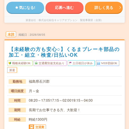
気になる!
応募へ進む
詳しく見る
派遣会社
株式会社綜合キャリアオプション 製造事業部（全国）
未読
掲載日
2026/08/05
【未経験の方も安心○】くるまブレーキ部品の
加工・組立・検査/日払いOK
職種未経験OK
交通費別途支給あり
土日祝日が休み
WEB登録OK
派遣
福島県石川郡
勤務地
月～金
曜日頻度
08:20～17:0517:15～02:0019:15～04:00
時間
長期でお仕事できる方、大歓迎！
期間
時給1300円
時給
交通費