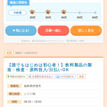
職場の雰囲気
年齢層
20代
30代
40代
50代
60代
気になる!
応募へ進む
詳しく見る
派遣会社
株式会社綜合キャリアオプション 製造事業部（全国）
未読
掲載日
2026/08/05
【誰でもはじめは初心者！】飲料製品の製
造・検査・原料投入/日払いOK
職種未経験OK
交通費別途支給あり
WEB登録OK
派遣
福島県伊達市
勤務地
シフト制
曜日頻度
08:30～18:00
時間