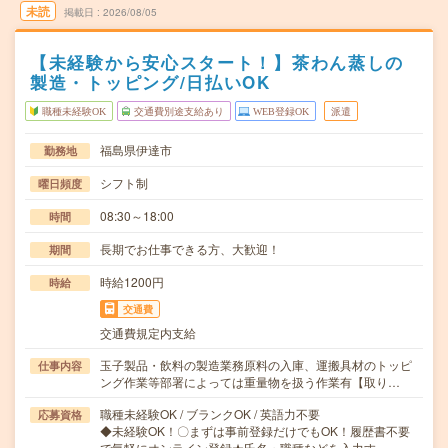
未読
掲載日
2026/08/05
【未経験から安心スタート！】茶わん蒸しの
製造・トッピング/日払いOK
職種未経験OK
交通費別途支給あり
WEB登録OK
派遣
福島県伊達市
勤務地
シフト制
曜日頻度
08:30～18:00
時間
長期でお仕事できる方、大歓迎！
期間
時給1200円
時給
交通費
交通費規定内支給
玉子製品・飲料の製造業務原料の入庫、運搬具材のトッピ
仕事内容
ング作業等部署によっては重量物を扱う作業有【取り…
職種未経験OK / ブランクOK / 英語力不要
応募資格
◆未経験OK！〇まずは事前登録だけでもOK！履歴書不要
で気軽にオンライン登録★氏名・職種などを入力す…