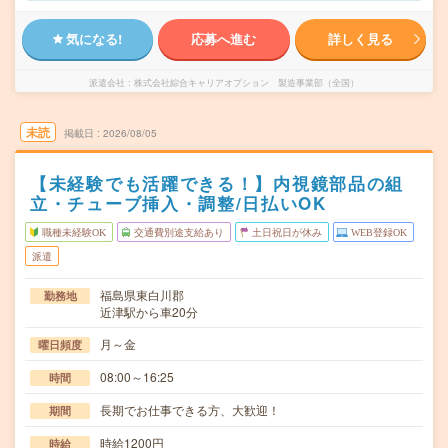
気になる!
応募へ進む
詳しく見る
派遣会社
株式会社綜合キャリアオプション 製造事業部（全国）
未読
掲載日
2026/08/05
【未経験でも活躍できる！】内視鏡部品の組
立・チューブ挿入・調整/日払いOK
職種未経験OK
交通費別途支給あり
土日祝日が休み
WEB登録OK
派遣
福島県東白川郡
勤務地
近津駅から車20分
月～金
曜日頻度
08:00～16:25
時間
長期でお仕事できる方、大歓迎！
期間
時給1200円
時給