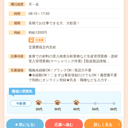
月～金
曜日頻度
08:10～17:00
時間
長期でお仕事できる方、大歓迎！
期間
時給1200円
時給
交通費
交通費規定内支給
倉庫での材料の受入検査分析業務など生産管理業務・資材
仕事内容
受入管理業務(マーシャリング作業)【取扱製品情報…
職種未経験OK / ブランクOK / 英語力不要
応募資格
◆未経験OK！〇まずは事前登録だけでもOK！履歴書不要
で気軽にオンライン登録★氏名・職種などを入力す…
職場の雰囲気
年齢層
20代
30代
40代
50代
60代
気になる!
応募へ進む
詳しく見る