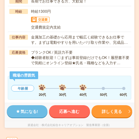
長期でお仕事できる方、大歓迎！
期間
時給1300円
時給
交通費
交通費規定内支給
金属加工の基礎から応用まで幅広く経験できるお仕事で
仕事内容
す。まずは電動やすりを用いたバリ取り作業や、完成品…
ブランクOK / 英語力不要
応募資格
◆経験者歓迎！〇まずは事前登録だけでもOK！履歴書不要
で気軽にオンライン登録★氏名・職種などを入力す…
職場の雰囲気
年齢層
20代
30代
40代
50代
60代
気になる!
応募へ進む
詳しく見る
派遣会社
株式会社綜合キャリアオプション 製造事業部（全国）