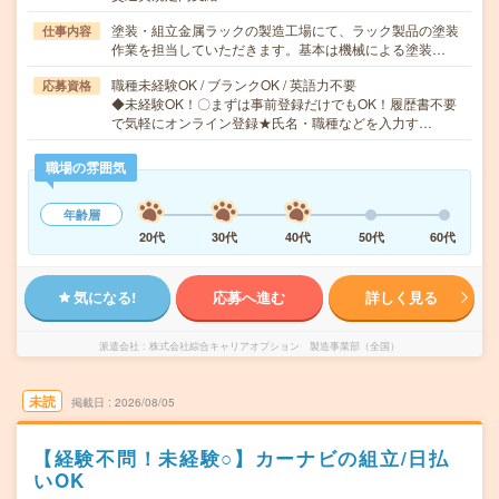
塗装・組立金属ラックの製造工場にて、ラック製品の塗装
仕事内容
作業を担当していただきます。基本は機械による塗装…
職種未経験OK / ブランクOK / 英語力不要
応募資格
◆未経験OK！〇まずは事前登録だけでもOK！履歴書不要
で気軽にオンライン登録★氏名・職種などを入力す…
職場の雰囲気
年齢層
20代
30代
40代
50代
60代
気になる!
応募へ進む
詳しく見る
派遣会社
株式会社綜合キャリアオプション 製造事業部（全国）
未読
掲載日
2026/08/05
【経験不問！未経験○】カーナビの組立/日払
いOK