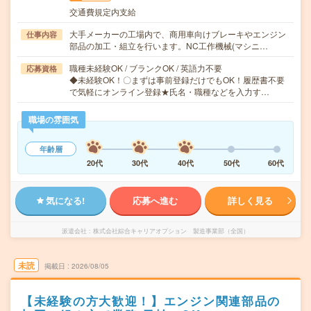
交通費規定内支給
大手メーカーの工場内で、商用車向けブレーキやエンジン
仕事内容
部品の加工・組立を行います。NC工作機械(マシニ…
職種未経験OK / ブランクOK / 英語力不要
応募資格
◆未経験OK！〇まずは事前登録だけでもOK！履歴書不要
で気軽にオンライン登録★氏名・職種などを入力す…
職場の雰囲気
年齢層
20代
30代
40代
50代
60代
気になる!
応募へ進む
詳しく見る
派遣会社
株式会社綜合キャリアオプション 製造事業部（全国）
未読
掲載日
2026/08/05
【未経験の方大歓迎！】エンジン関連部品の