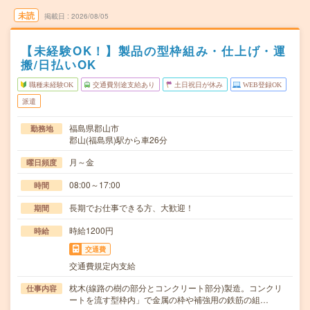
未読
掲載日
2026/08/05
【未経験OK！】製品の型枠組み・仕上げ・運
搬/日払いOK
職種未経験OK
交通費別途支給あり
土日祝日が休み
WEB登録OK
派遣
福島県郡山市
勤務地
郡山(福島県)駅から車26分
月～金
曜日頻度
08:00～17:00
時間
長期でお仕事できる方、大歓迎！
期間
時給1200円
時給
交通費
交通費規定内支給
枕木(線路の樹の部分とコンクリート部分)製造。コンクリ
仕事内容
ートを流す型枠内」で金属の枠や補強用の鉄筋の組…