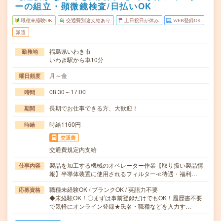
ーの組立・顕微鏡検査/日払いOK
職種未経験OK
交通費別途支給あり
土日祝日が休み
WEB登録OK
派遣
福島県いわき市
勤務地
いわき駅から車10分
月～金
曜日頻度
08:30～17:00
時間
長期でお仕事できる方、大歓迎！
期間
時給1160円
時給
交通費
交通費規定内支給
製品を加工する機械のオペレーター作業【取り扱い製品情
仕事内容
報】半導体装置に使用されるフィルター≪待遇・福利…
職種未経験OK / ブランクOK / 英語力不要
応募資格
◆未経験OK！〇まずは事前登録だけでもOK！履歴書不要
で気軽にオンライン登録★氏名・職種などを入力す…