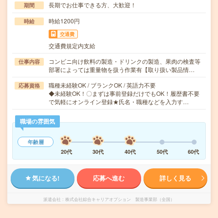
長期でお仕事できる方、大歓迎！
期間
時給1200円
時給
交通費
交通費規定内支給
コンビニ向け飲料の製造・ドリンクの製造、果肉の検査等
仕事内容
部署によっては重量物を扱う作業有【取り扱い製品情…
職種未経験OK / ブランクOK / 英語力不要
応募資格
◆未経験OK！〇まずは事前登録だけでもOK！履歴書不要
で気軽にオンライン登録★氏名・職種などを入力す…
職場の雰囲気
年齢層
20代
30代
40代
50代
60代
気になる!
応募へ進む
詳しく見る
派遣会社
株式会社綜合キャリアオプション 製造事業部（全国）