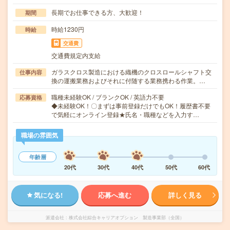
長期でお仕事できる方、大歓迎！
期間
時給1230円
時給
交通費
交通費規定内支給
ガラスクロス製造における織機のクロスロールシャフト交
仕事内容
換の運搬業務およびそれに付随する業務携わる作業。…
職種未経験OK / ブランクOK / 英語力不要
応募資格
◆未経験OK！〇まずは事前登録だけでもOK！履歴書不要
で気軽にオンライン登録★氏名・職種などを入力す…
職場の雰囲気
年齢層
20代
30代
40代
50代
60代
気になる!
応募へ進む
詳しく見る
派遣会社
株式会社綜合キャリアオプション 製造事業部（全国）