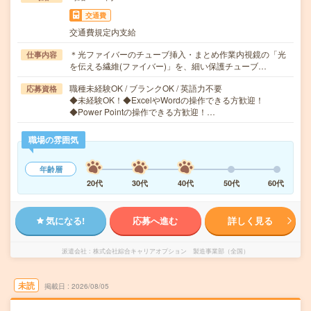
交通費
交通費規定内支給
＊光ファイバーのチューブ挿入・まとめ作業内視鏡の「光
仕事内容
を伝える繊維(ファイバー)」を、細い保護チューブ…
職種未経験OK / ブランクOK / 英語力不要
応募資格
◆未経験OK！◆ExcelやWordの操作できる方歓迎！
◆Power Pointの操作できる方歓迎！…
職場の雰囲気
年齢層
20代
30代
40代
50代
60代
気になる!
応募へ進む
詳しく見る
派遣会社
株式会社綜合キャリアオプション 製造事業部（全国）
未読
掲載日
2026/08/05