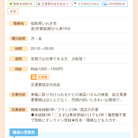
職種未経験OK
交通費別途支給あり
土日祝日が休み
WEB登録OK
派遣
福島県いわき市
勤務地
泉(常磐線)駅から車10分
月～金
曜日頻度
20:10～05:00
時間
長期でお仕事できる方、大歓迎！
期間
時給1200～1500円
時給
交通費
交通費規定内支給
車載に取り付けられるナビの液晶パネルの検査、組立業務
仕事内容
重量物はほとんどなく、空調の効いたきれいな職場で…
職種未経験OK / ブランクOK / 英語力不要
応募資格
◆未経験OK！〇まずは事前登録だけでもOK！履歴書不要
で気軽にオンライン登録★氏名・職種などを入力す…
職場の雰囲気