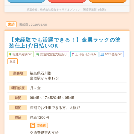
派遣会社
株式会社綜合キャリアオプション 製造事業部（全国）
未読
掲載日
2026/08/05
【未経験でも活躍できる！】金属ラックの塗
装仕上げ/日払いOK
職種未経験OK
交通費別途支給あり
土日祝日が休み
WEB登録OK
派遣
福島県石川郡
勤務地
泉郷駅から車17分
月～金
曜日頻度
08:45～17:4520:45～05:45
時間
長期でお仕事できる方、大歓迎！
期間
時給1200円
時給
交通費
交通費規定内支給