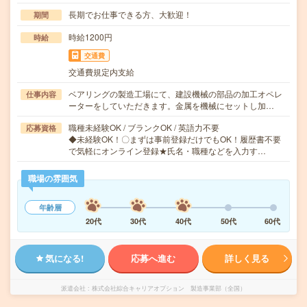
長期でお仕事できる方、大歓迎！
期間
時給1200円
時給
交通費
交通費規定内支給
ベアリングの製造工場にて、建設機械の部品の加工オペレ
仕事内容
ーターをしていただきます。金属を機械にセットし加…
職種未経験OK / ブランクOK / 英語力不要
応募資格
◆未経験OK！〇まずは事前登録だけでもOK！履歴書不要
で気軽にオンライン登録★氏名・職種などを入力す…
職場の雰囲気
年齢層
20代
30代
40代
50代
60代
気になる!
応募へ進む
詳しく見る
派遣会社
株式会社綜合キャリアオプション 製造事業部（全国）