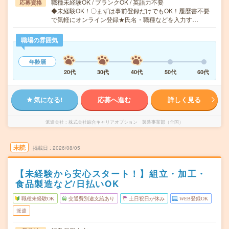
職種未経験OK / ブランクOK / 英語力不要
応募資格
◆未経験OK！〇まずは事前登録だけでもOK！履歴書不要
で気軽にオンライン登録★氏名・職種などを入力す…
職場の雰囲気
年齢層
20代
30代
40代
50代
60代
気になる!
応募へ進む
詳しく見る
派遣会社
株式会社綜合キャリアオプション 製造事業部（全国）
未読
掲載日
2026/08/05
【未経験から安心スタート！】組立・加工・
食品製造など/日払いOK
職種未経験OK
交通費別途支給あり
土日祝日が休み
WEB登録OK
派遣