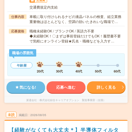
交通費
交通費規定内支給
車載に取り付けられるナビの液晶パネルの検査、組立業務
仕事内容
重量物はほとんどなく、空調の効いたきれいな職場で…
職種未経験OK / ブランクOK / 英語力不要
応募資格
◆未経験OK！〇まずは事前登録だけでもOK！履歴書不要
で気軽にオンライン登録★氏名・職種などを入力す…
職場の雰囲気
年齢層
20代
30代
40代
50代
60代
気になる!
応募へ進む
詳しく見る
派遣会社
株式会社綜合キャリアオプション 製造事業部（全国）
未読
掲載日
2026/08/05
【経験がなくても大丈夫＊】半導体フィルタ