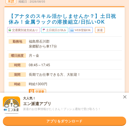
未読
掲載日
2026/08/05
【アナタのスキル活かしませんか？】土日祝
休み！金属ラックの溶接組立/日払いOK
交通費別途支給あり
土日祝日が休み
WEB登録OK
派遣
福島県石川郡
勤務地
泉郷駅から車17分
月～金
曜日頻度
08:45～17:45
時間
長期でお仕事できる方、大歓迎！
期間
時給1300円
時給
交通費
大人気！
交通費規定内支給
エン派遣アプリ
組立・塗装金属ラックの製造工場にて、図面を確認しなが
仕事内容
派遣のお仕事情報がたくさん！プッシュ通知で受け取ろう！
ら部品同士を手動溶接し、製品を組み立てる作業を行…
アプリをダウンロード
ブランクOK / 英語力不要
応募資格
◆経験者歓迎！〇まずは事前登録だけでもOK！履歴書不要