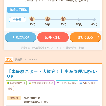
職場の雰囲気
年齢層
20代
30代
40代
50代
60代
気になる!
応募へ進む
詳しく見る
派遣会社
株式会社綜合キャリアオプション 製造事業部（全国）
未読
掲載日
2026/08/05
【未経験スタート大歓迎！】生産管理/日払い
OK
職種未経験OK
交通費別途支給あり
土日祝日が休み
WEB登録OK
派遣
福島県田村市
勤務地
磐城常葉駅から車6分