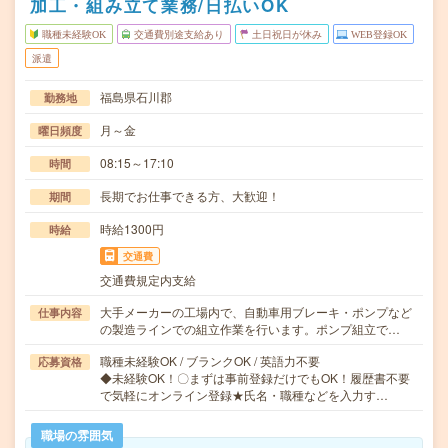
加工・組み立て業務/日払いOK
職種未経験OK
交通費別途支給あり
土日祝日が休み
WEB登録OK
派遣
福島県石川郡
勤務地
月～金
曜日頻度
08:15～17:10
時間
長期でお仕事できる方、大歓迎！
期間
時給1300円
時給
交通費
交通費規定内支給
大手メーカーの工場内で、自動車用ブレーキ・ポンプなど
仕事内容
の製造ラインでの組立作業を行います。ポンプ組立で…
職種未経験OK / ブランクOK / 英語力不要
応募資格
◆未経験OK！〇まずは事前登録だけでもOK！履歴書不要
で気軽にオンライン登録★氏名・職種などを入力す…
職場の雰囲気