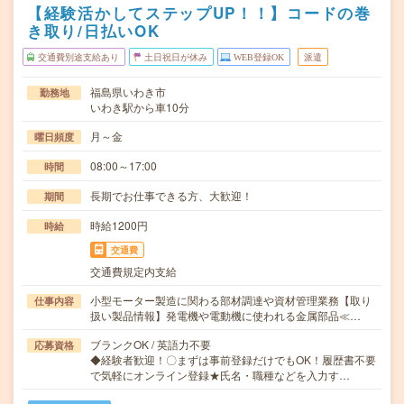
【経験活かしてステップUP！！】コードの巻
き取り/日払いOK
交通費別途支給あり
土日祝日が休み
WEB登録OK
派遣
福島県いわき市
勤務地
いわき駅から車10分
月～金
曜日頻度
08:00～17:00
時間
長期でお仕事できる方、大歓迎！
期間
時給1200円
時給
交通費
交通費規定内支給
小型モーター製造に関わる部材調達や資材管理業務【取り
仕事内容
扱い製品情報】発電機や電動機に使われる金属部品≪…
ブランクOK / 英語力不要
応募資格
◆経験者歓迎！〇まずは事前登録だけでもOK！履歴書不要
で気軽にオンライン登録★氏名・職種などを入力す…