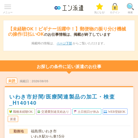
メニュー
気になる!
ログイン
検索
【未経験OK！ビギナー活躍中！】郵便物の振り分け機械
の操作/日払いOK
のお仕事情報は、掲載が終了しています
掲載時の情報は、
ページ下部
からご覧いただけます。
お探しの条件に近い派遣のお仕事
未読
掲載日
2026/08/05
いわき市好間/医療関連製品の加工・検査
_H140140
職種未経験OK
交通費別途支給あり
土日祝日が休み
WEB登録OK
派遣
福島県いわき市
勤務地
いわき駅から車15分