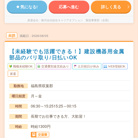
気になる!
応募へ進む
詳しく見る
派遣会社
株式会社綜合キャリアオプション 製造事業部（全国）
未読
掲載日
2026/08/05
【未経験でも活躍できる！】建設機器用金属
部品のバリ取り/日払いOK
職種未経験OK
交通費別途支給あり
土日祝日が休み
WEB登録OK
派遣
福島県双葉郡
勤務地
月～金
曜日頻度
06:30～15:2515:25～00:15
時間
長期でお仕事できる方、大歓迎！
期間
時給1300円
時給
交通費