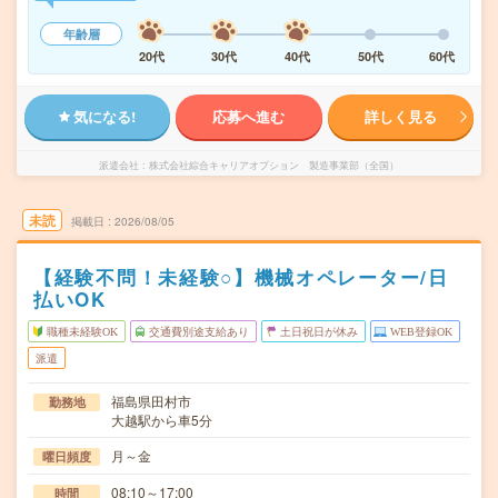
年齢層
20代
30代
40代
50代
60代
気になる!
応募へ進む
詳しく見る
派遣会社
株式会社綜合キャリアオプション 製造事業部（全国）
未読
掲載日
2026/08/05
【経験不問！未経験○】機械オペレーター/日
払いOK
職種未経験OK
交通費別途支給あり
土日祝日が休み
WEB登録OK
派遣
福島県田村市
勤務地
大越駅から車5分
月～金
曜日頻度
08:10～17:00
時間