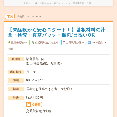
派遣会社
株式会社綜合キャリアオプション 製造事業部（全国）
未読
掲載日
2026/08/05
【未経験から安心スタート！】基板材料の計
量・検査・真空パック・梱包/日払いOK
職種未経験OK
交通費別途支給あり
土日祝日が休み
WEB登録OK
派遣
福島県郡山市
勤務地
郡山(福島県)駅から車10分
月～金
曜日頻度
08:00～17:00
時間
長期でお仕事できる方、大歓迎！
期間
時給1130円
時給
交通費
交通費規定内支給