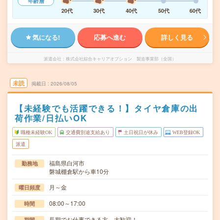
年齢層
20代
30代
40代
50代
60代
気になる!
応募へ進む
詳しく見る
派遣会社
株式会社綜合キャリアオプション 製造事業部（全国）
未読
掲載日
2026/08/05
【未経験でも活躍できる！】タイヤ倉庫の出
荷作業/日払いOK
職種未経験OK
交通費別途支給あり
土日祝日が休み
WEB登録OK
派遣
福島県白河市
勤務地
磐城棚倉駅から車10分
月～金
曜日頻度
08:00～17:00
時間
長期でお仕事できる方、大歓迎！
期間