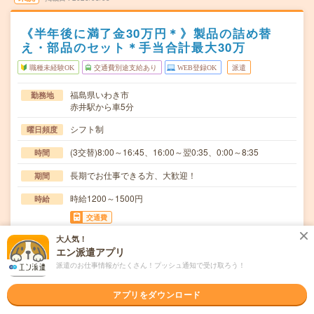
《半年後に満了金30万円＊》製品の詰め替
え・部品のセット＊手当合計最大30万
職種未経験OK
交通費別途支給あり
WEB登録OK
派遣
福島県いわき市
勤務地
赤井駅から車5分
シフト制
曜日頻度
(3交替)8:00～16:45、16:00～翌0:35、0:00～8:35
時間
長期でお仕事できる方、大歓迎！
期間
時給1200～1500円
時給
交通費
交通費規定内支給
大人気！
エン派遣アプリ
≪ドリル先端部チップの製造≫指先サイズの製品の詰め替
仕事内容
派遣のお仕事情報がたくさん！プッシュ通知で受け取ろう！
え作業をお任せします。一日で覚えられる作業なので…
職種未経験OK / ブランクOK / パソコンスキル不要 / 英語力
応募資格
アプリをダウンロード
不要