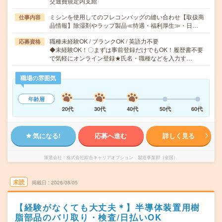
交通費規定内支給
ミシンを使用してのフレコンバッグの縫い合わせ【取扱商
仕事内容
品情報】除湿剤やラップ製品≪待遇・福利厚生≫・日…
職種未経験OK / ブランクOK / 英語力不要
応募資格
◆未経験OK！〇まずは事前登録だけでもOK！履歴書不要
で気軽にオンライン登録★氏名・職種などを入力す…
職場の雰囲気
年齢層
20代
30代
40代
50代
60代
気になる!
応募へ進む
詳しく見る
派遣会社
株式会社綜合キャリアオプション 製造事業部（全国）
未読
掲載日
2026/08/05
【経験がなくても大丈夫＊】半導体装置用樹
脂部品のバリ取り・検査/日払いOK