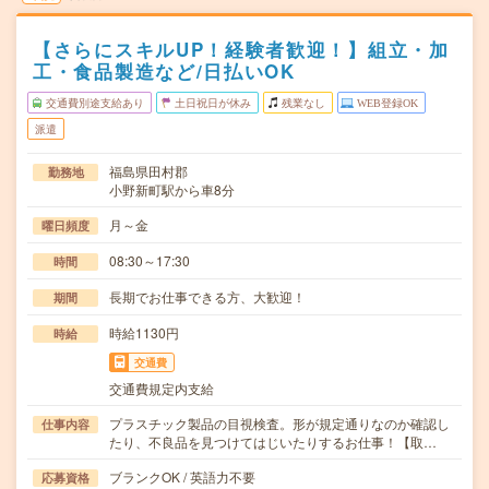
【さらにスキルUP！経験者歓迎！】組立・加
工・食品製造など/日払いOK
交通費別途支給あり
土日祝日が休み
残業なし
WEB登録OK
派遣
福島県田村郡
勤務地
小野新町駅から車8分
月～金
曜日頻度
08:30～17:30
時間
長期でお仕事できる方、大歓迎！
期間
時給1130円
時給
交通費
交通費規定内支給
プラスチック製品の目視検査。形が規定通りなのか確認し
仕事内容
たり、不良品を見つけてはじいたりするお仕事！【取…
ブランクOK / 英語力不要
応募資格