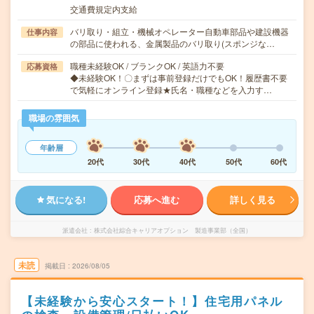
交通費規定内支給
バリ取り・組立・機械オペレーター自動車部品や建設機器
仕事内容
の部品に使われる、金属製品のバリ取り(スポンジな…
職種未経験OK / ブランクOK / 英語力不要
応募資格
◆未経験OK！〇まずは事前登録だけでもOK！履歴書不要
で気軽にオンライン登録★氏名・職種などを入力す…
職場の雰囲気
年齢層
20代
30代
40代
50代
60代
気になる!
応募へ進む
詳しく見る
派遣会社
株式会社綜合キャリアオプション 製造事業部（全国）
未読
掲載日
2026/08/05
【未経験から安心スタート！】住宅用パネル