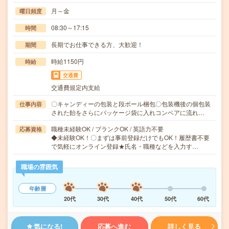
月～金
曜日頻度
08:30～17:15
時間
長期でお仕事できる方、大歓迎！
期間
時給1150円
時給
交通費
交通費規定内支給
〇キャンディーの包装と段ボール梱包〇包装機後の個包装
仕事内容
された飴をさらにパッケージ袋に入れコンベアに流れ…
職種未経験OK / ブランクOK / 英語力不要
応募資格
◆未経験OK！〇まずは事前登録だけでもOK！履歴書不要
で気軽にオンライン登録★氏名・職種などを入力す…
職場の雰囲気
年齢層
20代
30代
40代
50代
60代
気になる!
応募へ進む
詳しく見る