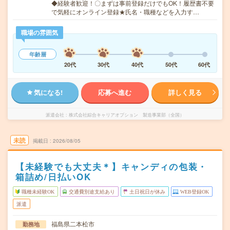
◆経験者歓迎！〇まずは事前登録だけでもOK！履歴書不要
で気軽にオンライン登録★氏名・職種などを入力す…
職場の雰囲気
年齢層
20代
30代
40代
50代
60代
気になる!
応募へ進む
詳しく見る
派遣会社
株式会社綜合キャリアオプション 製造事業部（全国）
未読
掲載日
2026/08/05
【未経験でも大丈夫＊】キャンディの包装・
箱詰め/日払いOK
職種未経験OK
交通費別途支給あり
土日祝日が休み
WEB登録OK
派遣
福島県二本松市
勤務地