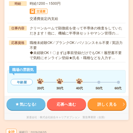
時給1200～1500円
時給
交通費
交通費規定内支給
クリーンルームで顕微鏡を使って半導体の検査をしていた
仕事内容
だきます！他に、機械に半導体セットやマシン管理の…
職種未経験OK / ブランクOK / パソコンスキル不要 / 英語力
応募資格
不要
◆未経験OK！〇まずは事前登録だけでもOK！履歴書不要
で気軽にオンライン登録★氏名・職種などを入力す…
職場の雰囲気
年齢層
20代
30代
40代
50代
60代
気になる!
応募へ進む
詳しく見る
派遣会社
株式会社綜合キャリアオプション 製造事業部（全国）
未読
掲載日
2026/08/05