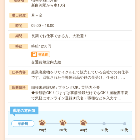
新白河駅から車10分
月～金
曜日頻度
09:00～18:00
時間
長期でお仕事できる方、大歓迎！
期間
時給1250円
時給
交通費
交通費規定内支給
産業廃棄物をリサイクルして販売している会社でのお仕事
仕事内容
です。回収された半導体部品や鉄の荷受け、仕分け、…
職種未経験OK / ブランクOK / 英語力不要
応募資格
◆未経験OK！〇まずは事前登録だけでもOK！履歴書不要
で気軽にオンライン登録★氏名・職種などを入力す…
職場の雰囲気
年齢層
20代
30代
40代
50代
60代