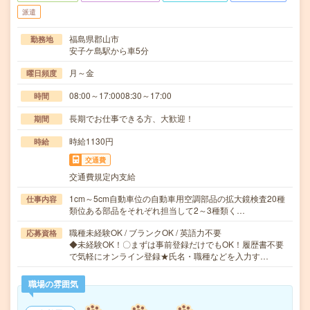
派遣
福島県郡山市
勤務地
安子ケ島駅から車5分
月～金
曜日頻度
08:00～17:0008:30～17:00
時間
長期でお仕事できる方、大歓迎！
期間
時給1130円
時給
交通費
交通費規定内支給
1cm～5cm自動車位の自動車用空調部品の拡大鏡検査20種
仕事内容
類位ある部品をそれぞれ担当して2～3種類く…
職種未経験OK / ブランクOK / 英語力不要
応募資格
◆未経験OK！〇まずは事前登録だけでもOK！履歴書不要
で気軽にオンライン登録★氏名・職種などを入力す…
職場の雰囲気