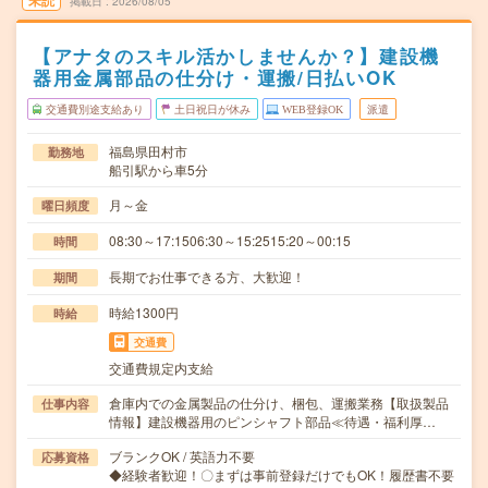
未読
掲載日
2026/08/05
【アナタのスキル活かしませんか？】建設機
器用金属部品の仕分け・運搬/日払いOK
交通費別途支給あり
土日祝日が休み
WEB登録OK
派遣
福島県田村市
勤務地
船引駅から車5分
月～金
曜日頻度
08:30～17:1506:30～15:2515:20～00:15
時間
長期でお仕事できる方、大歓迎！
期間
時給1300円
時給
交通費
交通費規定内支給
倉庫内での金属製品の仕分け、梱包、運搬業務【取扱製品
仕事内容
情報】建設機器用のピンシャフト部品≪待遇・福利厚…
ブランクOK / 英語力不要
応募資格
◆経験者歓迎！〇まずは事前登録だけでもOK！履歴書不要