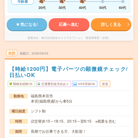
年齢層
20代
30代
40代
50代
60代
気になる!
応募へ進む
詳しく見る
派遣会社
株式会社綜合キャリアオプション 製造事業部（全国）
未読
掲載日
2026/08/05
【時給1200円】電子パーツの顕微鏡チェック/
日払いOK
職種未経験OK
交通費別途支給あり
WEB登録OK
派遣
福島県本宮市
勤務地
本宮(福島県)駅から車5分
シフト制
曜日頻度
(2交替)8:15～18:15、20:15～翌6:15 ※残業を含む
時間
長期でお仕事できる方、大歓迎！
期間