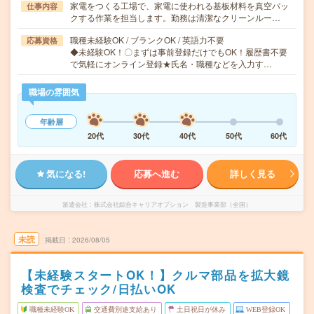
家電をつくる工場で、家電に使われる基板材料を真空パッ
仕事内容
クする作業を担当します。勤務は清潔なクリーンルー…
職種未経験OK / ブランクOK / 英語力不要
応募資格
◆未経験OK！〇まずは事前登録だけでもOK！履歴書不要
で気軽にオンライン登録★氏名・職種などを入力す…
職場の雰囲気
年齢層
20代
30代
40代
50代
60代
気になる!
応募へ進む
詳しく見る
派遣会社
株式会社綜合キャリアオプション 製造事業部（全国）
未読
掲載日
2026/08/05
【未経験スタートOK！】クルマ部品を拡大鏡
検査でチェック/日払いOK
職種未経験OK
交通費別途支給あり
土日祝日が休み
WEB登録OK