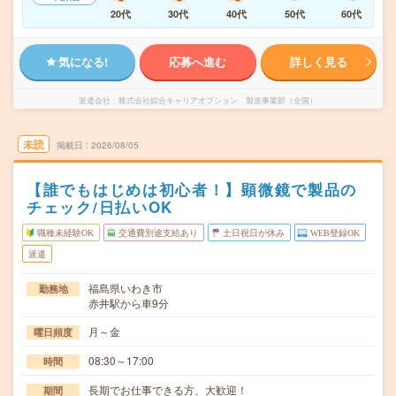
20代
30代
40代
50代
60代
気になる!
応募へ進む
詳しく見る
派遣会社
株式会社綜合キャリアオプション 製造事業部（全国）
未読
掲載日
2026/08/05
【誰でもはじめは初心者！】顕微鏡で製品の
チェック/日払いOK
職種未経験OK
交通費別途支給あり
土日祝日が休み
WEB登録OK
派遣
福島県いわき市
勤務地
赤井駅から車9分
月～金
曜日頻度
08:30～17:00
時間
長期でお仕事できる方、大歓迎！
期間