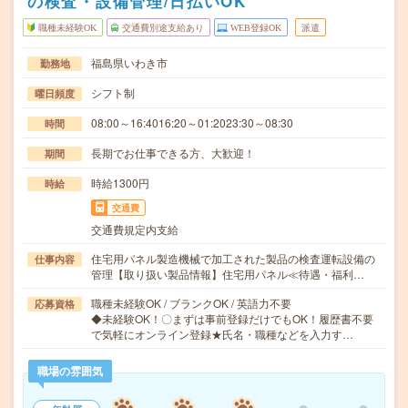
の検査・設備管理/日払いOK
職種未経験OK
交通費別途支給あり
WEB登録OK
派遣
福島県いわき市
勤務地
シフト制
曜日頻度
08:00～16:4016:20～01:2023:30～08:30
時間
長期でお仕事できる方、大歓迎！
期間
時給1300円
時給
交通費
交通費規定内支給
住宅用パネル製造機械で加工された製品の検査運転設備の
仕事内容
管理【取り扱い製品情報】住宅用パネル≪待遇・福利…
職種未経験OK / ブランクOK / 英語力不要
応募資格
◆未経験OK！〇まずは事前登録だけでもOK！履歴書不要
で気軽にオンライン登録★氏名・職種などを入力す…
職場の雰囲気