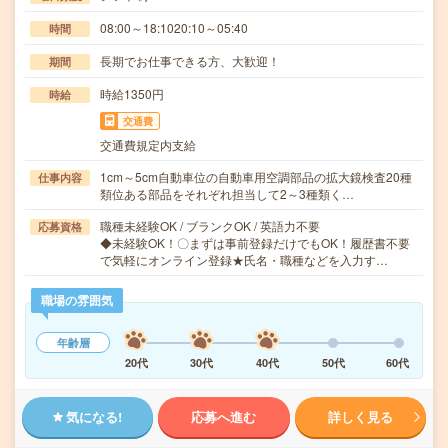
08:00～18:1020:10～05:40
時間
長期でお仕事できる方、大歓迎！
期間
時給1350円
時給
交通費
交通費規定内支給
1cm～5cm自動車位の自動車用空調部品の拡大鏡検査20種
仕事内容
類位ある部品をそれぞれ担当して2～3種類く…
職種未経験OK / ブランクOK / 英語力不要
応募資格
◆未経験OK！〇まずは事前登録だけでもOK！履歴書不要
で気軽にオンライン登録★氏名・職種などを入力す…
職場の雰囲気
年齢層
20代
30代
40代
50代
60代
気になる!
応募へ進む
詳しく見る