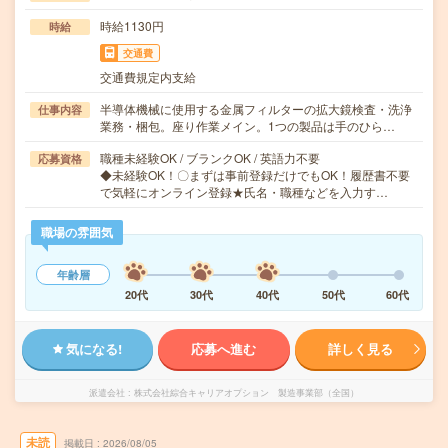
時給1130円
時給
交通費
交通費規定内支給
半導体機械に使用する金属フィルターの拡大鏡検査・洗浄
仕事内容
業務・梱包。座り作業メイン。1つの製品は手のひら…
職種未経験OK / ブランクOK / 英語力不要
応募資格
◆未経験OK！〇まずは事前登録だけでもOK！履歴書不要
で気軽にオンライン登録★氏名・職種などを入力す…
職場の雰囲気
年齢層
20代
30代
40代
50代
60代
気になる!
応募へ進む
詳しく見る
派遣会社
株式会社綜合キャリアオプション 製造事業部（全国）
未読
掲載日
2026/08/05