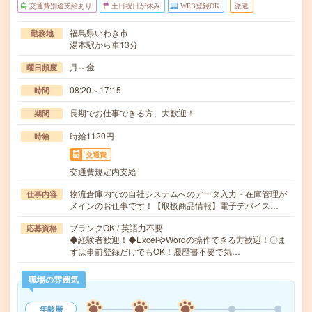
交通費別途支給あり
土日祝日が休み
WEB登録OK
派遣
福島県いわき市
勤務地
湯本駅から車13分
月～金
曜日頻度
08:20～17:15
時間
長期でお仕事できる方、大歓迎！
期間
時給1120円
時給
交通費
交通費規定内支給
物流倉庫内での自社システムへのデータ入力・在庫管理が
仕事内容
メインのお仕事です！【取扱商品情報】電子デバイス…
ブランクOK / 英語力不要
応募資格
◆経験者歓迎！◆ExcelやWordの操作できる方歓迎！〇ま
ずは事前登録だけでもOK！履歴書不要で気…
職場の雰囲気
年齢層