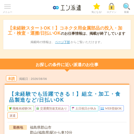
メニュー
気になる!
ログイン
検索
【未経験スタートOK！】コネクタ用金属部品の投入・加
工・検査・運搬/日払いOK
のお仕事情報は、掲載が終了しています
掲載時の情報は、
ページ下部
からご覧いただけます。
お探しの条件に近い派遣のお仕事
未読
掲載日
2026/08/06
【未経験でも活躍できる！】組立・加工・食
品製造など/日払いOK
職種未経験OK
交通費別途支給あり
土日祝日が休み
WEB登録OK
派遣
福島県郡山市
勤務地
郡山(福島県)駅から車10分