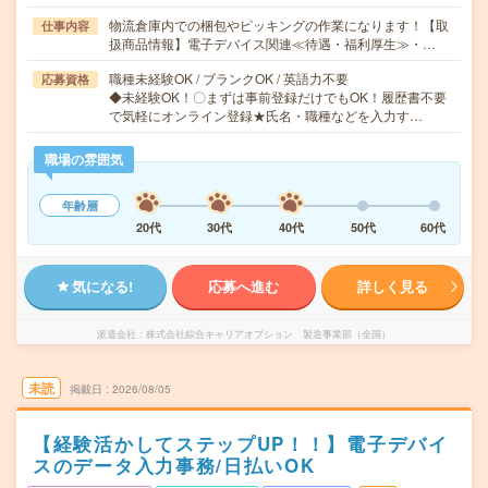
物流倉庫内での梱包やピッキングの作業になります！【取
仕事内容
扱商品情報】電子デバイス関連≪待遇・福利厚生≫・…
職種未経験OK / ブランクOK / 英語力不要
応募資格
◆未経験OK！〇まずは事前登録だけでもOK！履歴書不要
で気軽にオンライン登録★氏名・職種などを入力す…
職場の雰囲気
年齢層
20代
30代
40代
50代
60代
気になる!
応募へ進む
詳しく見る
派遣会社
株式会社綜合キャリアオプション 製造事業部（全国）
未読
掲載日
2026/08/05
【経験活かしてステップUP！！】電子デバイ
スのデータ入力事務/日払いOK