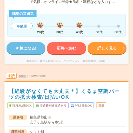
で気軽にオンライン登録★氏名・職種などを入力す…
職場の雰囲気
年齢層
20代
30代
40代
50代
60代
気になる!
応募へ進む
詳しく見る
派遣会社
株式会社綜合キャリアオプション 製造事業部（全国）
未読
掲載日
2026/08/05
【経験がなくても大丈夫＊】くるま空調パー
ツの拡大検査/日払いOK
職種未経験OK
交通費別途支給あり
WEB登録OK
派遣
福島県郡山市
勤務地
安子ケ島駅から車5分
シフト制
曜日頻度