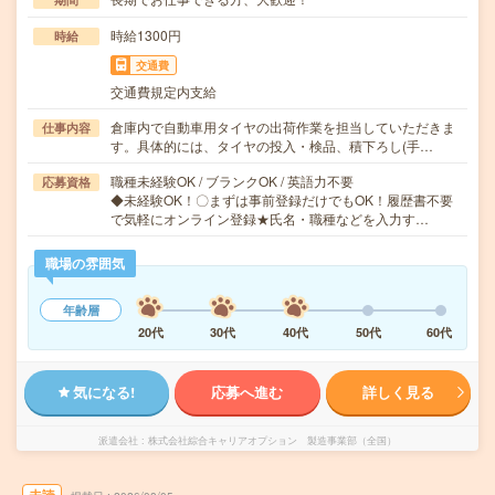
時給1300円
時給
交通費
交通費規定内支給
倉庫内で自動車用タイヤの出荷作業を担当していただきま
仕事内容
す。具体的には、タイヤの投入・検品、積下ろし(手…
職種未経験OK / ブランクOK / 英語力不要
応募資格
◆未経験OK！〇まずは事前登録だけでもOK！履歴書不要
で気軽にオンライン登録★氏名・職種などを入力す…
職場の雰囲気
年齢層
20代
30代
40代
50代
60代
気になる!
応募へ進む
詳しく見る
派遣会社
株式会社綜合キャリアオプション 製造事業部（全国）