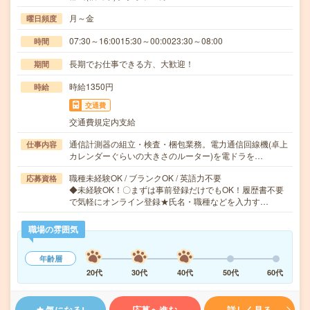
月～金
曜日頻度
07:30～16:0015:30～00:0023:30～08:00
時間
長期でお仕事できる方、大歓迎！
期間
時給1350円
時給
交通費
交通費規定内支給
通信計測器の組立・検査・梱包業務。電力通信回線機(卓上
仕事内容
カレンダーぐらいの大きさのルーター)を電ドラを…
職種未経験OK / ブランクOK / 英語力不要
応募資格
◆未経験OK！〇まずは事前登録だけでもOK！履歴書不要
で気軽にオンライン登録★氏名・職種などを入力す…
職場の雰囲気
年齢層
20代
30代
40代
50代
60代
気になる!
応募へ進む
詳しく見る