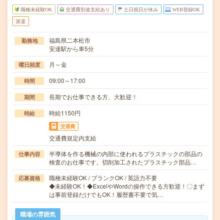
職種未経験OK
交通費別途支給あり
土日祝日が休み
WEB登録OK
派遣
福島県二本松市
勤務地
安達駅から車5分
月～金
曜日頻度
09:00～17:00
時間
長期でお仕事できる方、大歓迎！
期間
時給1150円
時給
交通費
交通費規定内支給
半導体を作る機械の内部に使われるプラスチックの部品の
仕事内容
検査のお仕事です。切削加工されたプラスチック部品…
職種未経験OK / ブランクOK / 英語力不要
応募資格
◆未経験OK！◆ExcelやWordの操作できる方歓迎！〇まず
は事前登録だけでもOK！履歴書不要で気…
職場の雰囲気