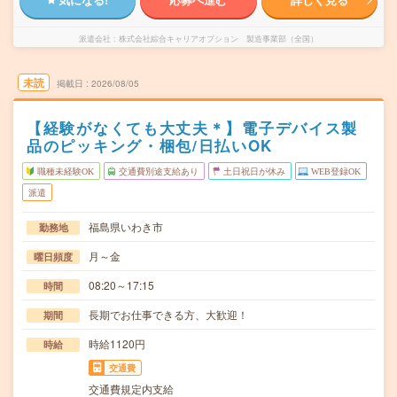
派遣会社
株式会社綜合キャリアオプション 製造事業部（全国）
未読
掲載日
2026/08/05
【経験がなくても大丈夫＊】電子デバイス製
品のピッキング・梱包/日払いOK
職種未経験OK
交通費別途支給あり
土日祝日が休み
WEB登録OK
派遣
福島県いわき市
勤務地
月～金
曜日頻度
08:20～17:15
時間
長期でお仕事できる方、大歓迎！
期間
時給1120円
時給
交通費
交通費規定内支給