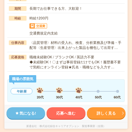
長期でお仕事できる方、大歓迎！
期間
時給1200円
時給
交通費
交通費規定内支給
〈品質管理〉材料の受入れ、検査、分析業務及び準備・手
仕事内容
配等〈生産管理〉出来上がった製品を梱包して出荷す…
職種未経験OK / ブランクOK / 英語力不要
応募資格
◆未経験OK！〇まずは事前登録だけでもOK！履歴書不要
で気軽にオンライン登録★氏名・職種などを入力す…
職場の雰囲気
年齢層
20代
30代
40代
50代
60代
気になる!
応募へ進む
詳しく見る
派遣会社
株式会社綜合キャリアオプション 製造事業部（全国）