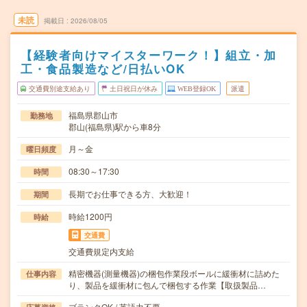
未読
掲載日
2026/08/05
【経験者向けマイスターワーク！】組立・加
工・食品製造など/日払いOK
交通費別途支給あり
土日祝日が休み
WEB登録OK
派遣
福島県郡山市
勤務地
郡山(福島県)駅から車8分
月～金
曜日頻度
08:30～17:30
時間
長期でお仕事できる方、大歓迎！
期間
時給1200円
時給
交通費
交通費規定内支給
精密機器(測量機器)の梱包作業段ボールに緩衝材に詰めた
仕事内容
り、製品を緩衝材に包んで梱包する作業【取扱製品…
ブランクOK / 英語力不要