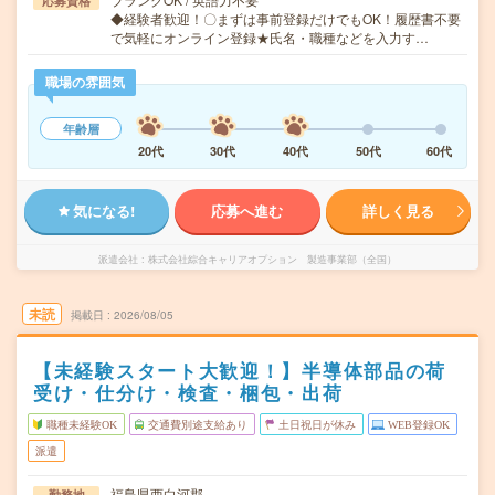
応募資格
◆経験者歓迎！〇まずは事前登録だけでもOK！履歴書不要
で気軽にオンライン登録★氏名・職種などを入力す…
職場の雰囲気
年齢層
20代
30代
40代
50代
60代
気になる!
応募へ進む
詳しく見る
派遣会社
株式会社綜合キャリアオプション 製造事業部（全国）
未読
掲載日
2026/08/05
【未経験スタート大歓迎！】半導体部品の荷
受け・仕分け・検査・梱包・出荷
職種未経験OK
交通費別途支給あり
土日祝日が休み
WEB登録OK
派遣
福島県西白河郡
勤務地