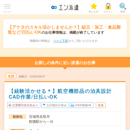
メニュー
気になる!
ログイン
検索
【アナタのスキル活かしませんか？】組立・加工・食品製
造など/日払いOK
のお仕事情報は、掲載が終了しています
掲載時の情報は、
ページ下部
からご覧いただけます。
お探しの条件に近い派遣のお仕事
未読
掲載日
2026/08/07
【経験活かせる＊】航空機部品の治具設計
CAD作業/日払いOK
交通費別途支給あり
土日祝日が休み
WEB登録OK
派遣
宮城県名取市
勤務地
館腰駅から---分