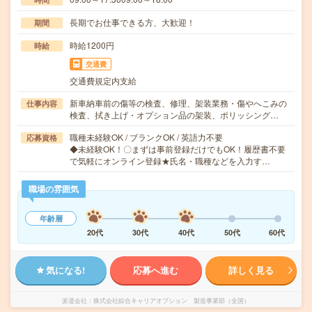
長期でお仕事できる方、大歓迎！
期間
時給1200円
時給
交通費
交通費規定内支給
新車納車前の傷等の検査、修理、架装業務・傷やへこみの
仕事内容
検査、拭き上げ・オプション品の架装、ポリッシング…
職種未経験OK / ブランクOK / 英語力不要
応募資格
◆未経験OK！〇まずは事前登録だけでもOK！履歴書不要
で気軽にオンライン登録★氏名・職種などを入力す…
職場の雰囲気
年齢層
20代
30代
40代
50代
60代
気になる!
応募へ進む
詳しく見る
派遣会社
株式会社綜合キャリアオプション 製造事業部（全国）