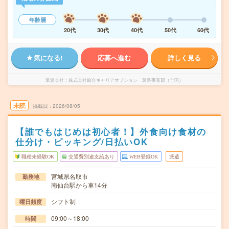
年齢層
20代
30代
40代
50代
60代
気になる!
応募へ進む
詳しく見る
派遣会社
株式会社綜合キャリアオプション 製造事業部（全国）
未読
掲載日
2026/08/05
【誰でもはじめは初心者！】外食向け食材の
仕分け・ピッキング/日払いOK
職種未経験OK
交通費別途支給あり
WEB登録OK
派遣
宮城県名取市
勤務地
南仙台駅から車14分
シフト制
曜日頻度
09:00～18:00
時間