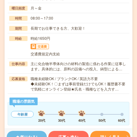
月～金
曜日頻度
08:00～17:00
時間
長期でお仕事できる方、大歓迎！
期間
時給1650円
時給
交通費
交通費規定内支給
主に化合物半導体向けの材料の製造に係わる作業に従事し
仕事内容
ます。具体的には、原料の設備への投入、鋳型による…
職種未経験OK / ブランクOK / 英語力不要
応募資格
◆未経験OK！〇まずは事前登録だけでもOK！履歴書不要
で気軽にオンライン登録★氏名・職種などを入力す…
職場の雰囲気
年齢層
20代
30代
40代
50代
60代
気になる!
応募へ進む
詳しく見る