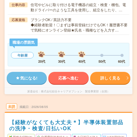
住宅やビルに取り付ける電子機器の組立・検査・梱包。電
仕事内容
動ドライバーのような工具を使用し、組立をしたり、…
ブランクOK / 英語力不要
応募資格
◆経験者歓迎！〇まずは事前登録だけでもOK！履歴書不要
で気軽にオンライン登録★氏名・職種などを入力す…
職場の雰囲気
年齢層
20代
30代
40代
50代
60代
気になる!
応募へ進む
詳しく見る
派遣会社
株式会社綜合キャリアオプション 製造事業部（全国）
未読
掲載日
2026/08/05
【経験がなくても大丈夫＊】半導体装置部品
の洗浄・検査/日払いOK