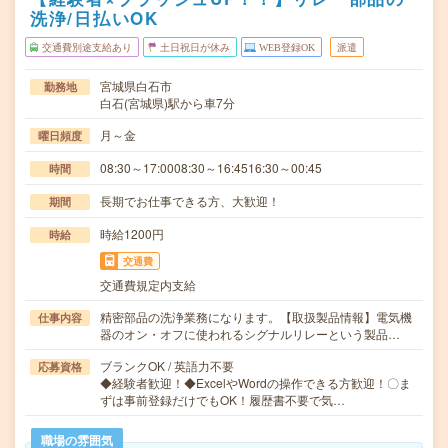
洗浄/日払いOK
交通費別途支給あり
土日祝日が休み
WEB登録OK
派遣
宮城県白石市
勤務地
白石(宮城県)駅から車7分
月～金
曜日頻度
08:30～17:0008:30～16:4516:30～00:45
時間
長期でお仕事できる方、大歓迎！
期間
時給1200円
時給
交通費
交通費規定内支給
精密部品の洗浄業務になります。【取扱製品情報】電気機
仕事内容
器のオン・オフに使われるシグナルリレーという製品…
ブランクOK / 英語力不要
応募資格
◆経験者歓迎！◆ExcelやWordの操作できる方歓迎！〇ま
ずは事前登録だけでもOK！履歴書不要で気…
職場の雰囲気