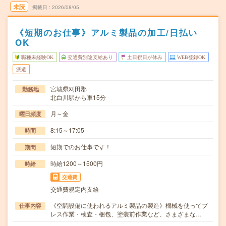
未読
掲載日
2026/08/05
《短期のお仕事》アルミ製品の加工/日払い
OK
職種未経験OK
交通費別途支給あり
土日祝日が休み
WEB登録OK
派遣
宮城県刈田郡
勤務地
北白川駅から車15分
月～金
曜日頻度
8:15～17:05
時間
短期でのお仕事です！
期間
時給1200～1500円
時給
交通費
交通費規定内支給
《空調設備に使われるアルミ製品の製造》機械を使ってプ
仕事内容
レス作業・検査・梱包、塗装前作業など、さまざまな…