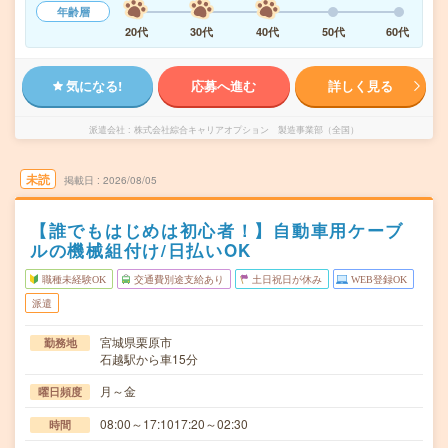
年齢層
20代
30代
40代
50代
60代
気になる!
応募へ進む
詳しく見る
派遣会社
株式会社綜合キャリアオプション 製造事業部（全国）
未読
掲載日
2026/08/05
【誰でもはじめは初心者！】自動車用ケーブ
ルの機械組付け/日払いOK
職種未経験OK
交通費別途支給あり
土日祝日が休み
WEB登録OK
派遣
宮城県栗原市
勤務地
石越駅から車15分
月～金
曜日頻度
08:00～17:1017:20～02:30
時間