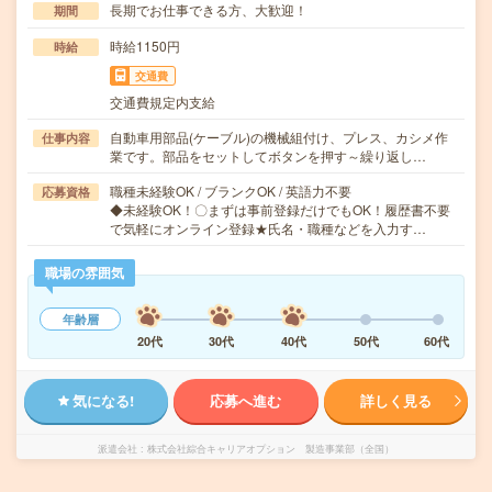
長期でお仕事できる方、大歓迎！
期間
時給1150円
時給
交通費
交通費規定内支給
自動車用部品(ケーブル)の機械組付け、プレス、カシメ作
仕事内容
業です。部品をセットしてボタンを押す～繰り返し…
職種未経験OK / ブランクOK / 英語力不要
応募資格
◆未経験OK！〇まずは事前登録だけでもOK！履歴書不要
で気軽にオンライン登録★氏名・職種などを入力す…
職場の雰囲気
年齢層
20代
30代
40代
50代
60代
気になる!
応募へ進む
詳しく見る
派遣会社
株式会社綜合キャリアオプション 製造事業部（全国）