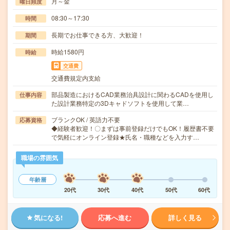
月～金
曜日頻度
08:30～17:30
時間
長期でお仕事できる方、大歓迎！
期間
時給1580円
時給
交通費
交通費規定内支給
部品製造におけるCAD業務治具設計に関わるCADを使用し
仕事内容
た設計業務特定の3Dキャドソフトを使用して業…
ブランクOK / 英語力不要
応募資格
◆経験者歓迎！〇まずは事前登録だけでもOK！履歴書不要
で気軽にオンライン登録★氏名・職種などを入力す…
職場の雰囲気
年齢層
20代
30代
40代
50代
60代
気になる!
応募へ進む
詳しく見る