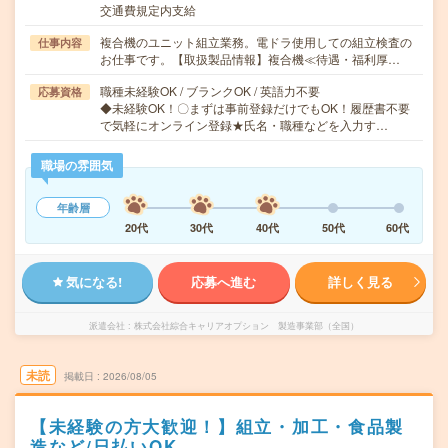
交通費規定内支給
複合機のユニット組立業務。電ドラ使用しての組立検査の
仕事内容
お仕事です。【取扱製品情報】複合機≪待遇・福利厚…
職種未経験OK / ブランクOK / 英語力不要
応募資格
◆未経験OK！〇まずは事前登録だけでもOK！履歴書不要
で気軽にオンライン登録★氏名・職種などを入力す…
職場の雰囲気
年齢層
20代
30代
40代
50代
60代
気になる!
応募へ進む
詳しく見る
派遣会社
株式会社綜合キャリアオプション 製造事業部（全国）
未読
掲載日
2026/08/05
【未経験の方大歓迎！】組立・加工・食品製
造など/日払いOK