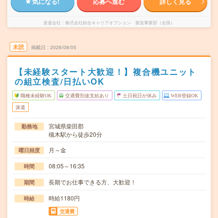
気になる!
応募へ進む
詳しく見る
派遣会社
株式会社綜合キャリアオプション 製造事業部（全国）
未読
掲載日
2026/08/05
【未経験スタート大歓迎！】複合機ユニット
の組立検査/日払いOK
職種未経験OK
交通費別途支給あり
土日祝日が休み
WEB登録OK
派遣
宮城県柴田郡
勤務地
槻木駅から徒歩20分
月～金
曜日頻度
08:05～16:35
時間
長期でお仕事できる方、大歓迎！
期間
時給1180円
時給
交通費