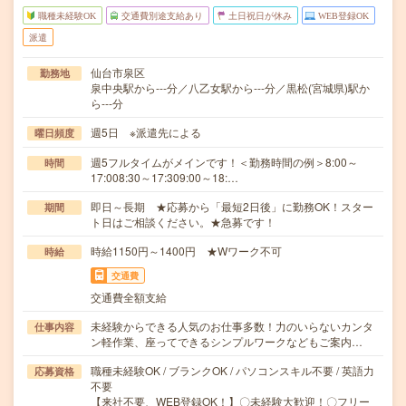
職種未経験OK
交通費別途支給あり
土日祝日が休み
WEB登録OK
派遣
仙台市泉区
勤務地
泉中央駅から---分／八乙女駅から---分／黒松(宮城県)駅か
ら---分
週5日 ※派遣先による
曜日頻度
週5フルタイムがメインです！＜勤務時間の例＞8:00～
時間
17:008:30～17:309:00～18:…
即日～長期 ★応募から「最短2日後」に勤務OK！スター
期間
ト日はご相談ください。★急募です！
時給1150円～1400円 ★Wワーク不可
時給
交通費
交通費全額支給
未経験からできる人気のお仕事多数！力のいらないカンタ
仕事内容
ン軽作業、座ってできるシンプルワークなどもご案内…
職種未経験OK / ブランクOK / パソコンスキル不要 / 英語力
応募資格
不要
【来社不要、WEB登録OK！】〇未経験大歓迎！〇フリー