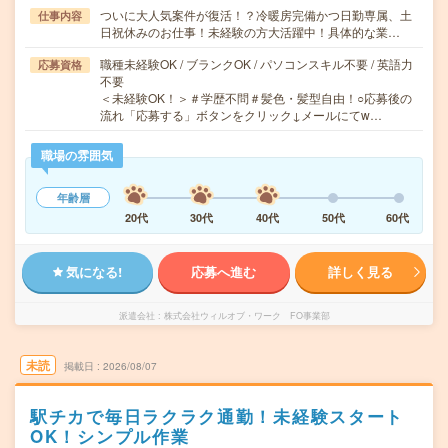
ついに大人気案件が復活！？冷暖房完備かつ日勤専属、土
仕事内容
日祝休みのお仕事！未経験の方大活躍中！具体的な業…
職種未経験OK / ブランクOK / パソコンスキル不要 / 英語力
応募資格
不要
＜未経験OK！＞＃学歴不問＃髪色・髪型自由！○応募後の
流れ「応募する」ボタンをクリック↓メールにてw…
職場の雰囲気
年齢層
20代
30代
40代
50代
60代
気になる!
応募へ進む
詳しく見る
派遣会社
株式会社ウィルオブ・ワーク FO事業部
未読
掲載日
2026/08/07
駅チカで毎日ラクラク通勤！未経験スタート
OK！シンプル作業