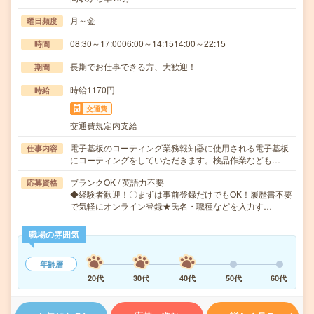
月～金
曜日頻度
08:30～17:0006:00～14:1514:00～22:15
時間
長期でお仕事できる方、大歓迎！
期間
時給1170円
時給
交通費
交通費規定内支給
電子基板のコーティング業務報知器に使用される電子基板
仕事内容
にコーティングをしていただきます。検品作業なども…
ブランクOK / 英語力不要
応募資格
◆経験者歓迎！〇まずは事前登録だけでもOK！履歴書不要
で気軽にオンライン登録★氏名・職種などを入力す…
職場の雰囲気
年齢層
20代
30代
40代
50代
60代