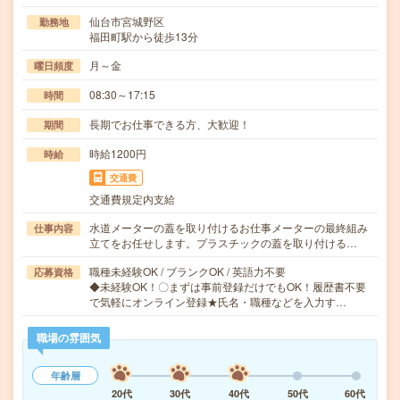
仙台市宮城野区
勤務地
福田町駅から徒歩13分
月～金
曜日頻度
08:30～17:15
時間
長期でお仕事できる方、大歓迎！
期間
時給1200円
時給
交通費
交通費規定内支給
水道メーターの蓋を取り付けるお仕事メーターの最終組み
仕事内容
立てをお任せします。プラスチックの蓋を取り付ける…
職種未経験OK / ブランクOK / 英語力不要
応募資格
◆未経験OK！〇まずは事前登録だけでもOK！履歴書不要
で気軽にオンライン登録★氏名・職種などを入力す…
職場の雰囲気
年齢層
20代
30代
40代
50代
60代