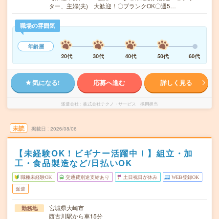
ター、主婦(夫) 大歓迎！〇ブランクOK〇週5…
職場の雰囲気
年齢層
20代
30代
40代
50代
60代
気になる!
応募へ進む
詳しく見る
派遣会社
株式会社テクノ・サービス 採用担当
未読
掲載日
2026/08/06
【未経験OK！ビギナー活躍中！】組立・加
工・食品製造など/日払いOK
職種未経験OK
交通費別途支給あり
土日祝日が休み
WEB登録OK
派遣
宮城県大崎市
勤務地
西古川駅から車15分