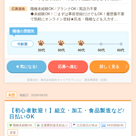
職種未経験OK / ブランクOK / 英語力不要
応募資格
◆未経験OK！〇まずは事前登録だけでもOK！履歴書不要
で気軽にオンライン登録★氏名・職種などを入力す…
職場の雰囲気
年齢層
20代
30代
40代
50代
60代
気になる!
応募へ進む
詳しく見る
派遣会社
株式会社綜合キャリアオプション 製造事業部（全国）
未読
掲載日
2026/08/05
【初心者歓迎！】組立・加工・食品製造など/
日払いOK
職種未経験OK
交通費別途支給あり
土日祝日が休み
WEB登録OK
派遣