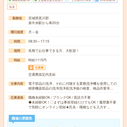
職種未経験OK
交通費別途支給あり
土日祝日が休み
WEB登録OK
派遣
宮城県黒川郡
勤務地
泉中央駅から車20分
月～金
曜日頻度
08:30～17:15
時間
長期でお仕事できる方、大歓迎！
期間
時給1115円
時給
交通費
交通費規定内支給
電子部品の洗浄、それに付随する業務洗浄機を使用しての
仕事内容
精密機器部品の洗浄洗浄前洗浄後の検査、検品作業等…
職種未経験OK / ブランクOK / 英語力不要
応募資格
◆未経験OK！〇まずは事前登録だけでもOK！履歴書不要
で気軽にオンライン登録★氏名・職種などを入力す…
職場の雰囲気