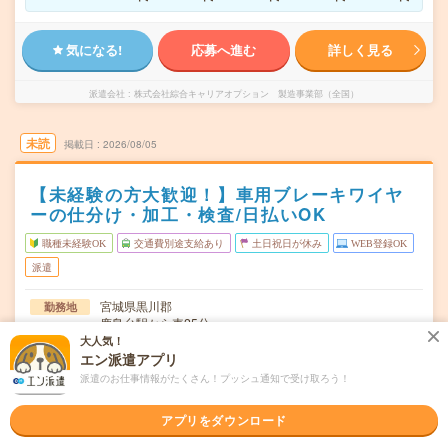
気になる!
応募へ進む
詳しく見る
派遣会社
株式会社綜合キャリアオプション 製造事業部（全国）
未読
掲載日
2026/08/05
【未経験の方大歓迎！】車用ブレーキワイヤ
ーの仕分け・加工・検査/日払いOK
職種未経験OK
交通費別途支給あり
土日祝日が休み
WEB登録OK
派遣
宮城県黒川郡
勤務地
鹿島台駅から車25分
大人気！
月～金
曜日頻度
エン派遣アプリ
派遣のお仕事情報がたくさん！プッシュ通知で受け取ろう！
08:00～17:00
時間
アプリをダウンロード
長期でお仕事できる方、大歓迎！
期間