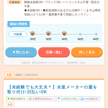
職種未経験OK / ブランクOK / パソコンスキル不要 / 英語力
応募資格
不要
◆未経験OK！◆製造経験のある方も活躍中！〇まずは事前
登録だけでもOK！履歴書不要で気軽にオンライン…
職場の雰囲気
年齢層
20代
30代
40代
50代
60代
気になる!
応募へ進む
詳しく見る
派遣会社
株式会社綜合キャリアオプション 製造事業部（全国）
未読
掲載日
2026/08/05
【未経験でも大丈夫＊】水道メーターの蓋を
取り付け/日払いOK
職種未経験OK
交通費別途支給あり
土日祝日が休み
WEB登録OK
派遣