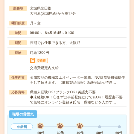
宮城県柴田郡
勤務地
大河原(宮城県)駅から車17分
月～金
曜日頻度
08:00～16:4516:45～01:30
時間
長期でお仕事できる方、大歓迎！
期間
時給1200円
時給
交通費
交通費規定内支給
金属製品の機械加工オペレーター業務。NC旋盤等機械操作
仕事内容
をして頂きます。【取扱製品情報】精密部品≪待遇…
職種未経験OK / ブランクOK / 英語力不要
応募資格
◆未経験OK！〇まずは事前登録だけでもOK！履歴書不要
で気軽にオンライン登録★氏名・職種などを入力す…
職場の雰囲気
年齢層
20代
30代
40代
50代
60代