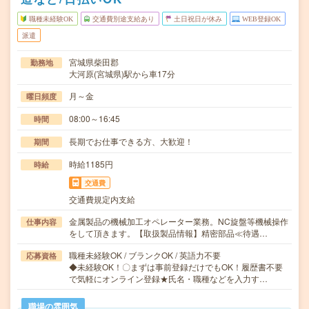
職種未経験OK
交通費別途支給あり
土日祝日が休み
WEB登録OK
派遣
宮城県柴田郡
勤務地
大河原(宮城県)駅から車17分
月～金
曜日頻度
08:00～16:45
時間
長期でお仕事できる方、大歓迎！
期間
時給1185円
時給
交通費
交通費規定内支給
金属製品の機械加工オペレーター業務。NC旋盤等機械操作
仕事内容
をして頂きます。【取扱製品情報】精密部品≪待遇…
職種未経験OK / ブランクOK / 英語力不要
応募資格
◆未経験OK！〇まずは事前登録だけでもOK！履歴書不要
で気軽にオンライン登録★氏名・職種などを入力す…
職場の雰囲気