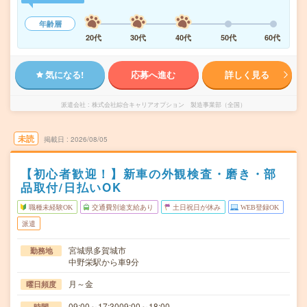
年齢層
20代
30代
40代
50代
60代
気になる!
応募へ進む
詳しく見る
派遣会社
株式会社綜合キャリアオプション 製造事業部（全国）
未読
掲載日
2026/08/05
【初心者歓迎！】新車の外観検査・磨き・部
品取付/日払いOK
職種未経験OK
交通費別途支給あり
土日祝日が休み
WEB登録OK
派遣
宮城県多賀城市
勤務地
中野栄駅から車9分
月～金
曜日頻度
09:00～17:3009:00～18:00
時間