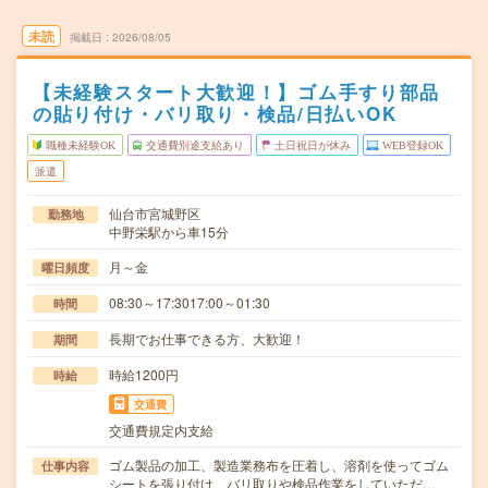
未読
掲載日
2026/08/05
【未経験スタート大歓迎！】ゴム手すり部品
の貼り付け・バリ取り・検品/日払いOK
職種未経験OK
交通費別途支給あり
土日祝日が休み
WEB登録OK
派遣
仙台市宮城野区
勤務地
中野栄駅から車15分
月～金
曜日頻度
08:30～17:3017:00～01:30
時間
長期でお仕事できる方、大歓迎！
期間
時給1200円
時給
交通費
交通費規定内支給
ゴム製品の加工、製造業務布を圧着し、溶剤を使ってゴム
仕事内容
シートを張り付け、バリ取りや検品作業をしていただ…