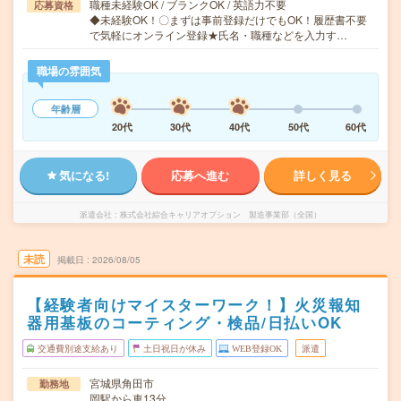
職種未経験OK / ブランクOK / 英語力不要
応募資格
◆未経験OK！〇まずは事前登録だけでもOK！履歴書不要
で気軽にオンライン登録★氏名・職種などを入力す…
職場の雰囲気
年齢層
20代
30代
40代
50代
60代
気になる!
応募へ進む
詳しく見る
派遣会社
株式会社綜合キャリアオプション 製造事業部（全国）
未読
掲載日
2026/08/05
【経験者向けマイスターワーク！】火災報知
器用基板のコーティング・検品/日払いOK
交通費別途支給あり
土日祝日が休み
WEB登録OK
派遣
宮城県角田市
勤務地
岡駅から車13分