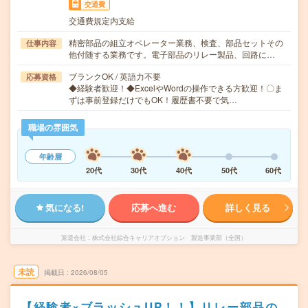
交通費
交通費規定内支給
精密部品の組立オペレーター業務、検査、部品セットその
仕事内容
他付随する業務です。電子部品のリレー製品、回路に…
ブランクOK / 英語力不要
応募資格
◆経験者歓迎！◆ExcelやWordの操作できる方歓迎！〇ま
ずは事前登録だけでもOK！履歴書不要で気…
職場の雰囲気
年齢層
20代
30代
40代
50代
60代
気になる!
応募へ進む
詳しく見る
派遣会社
株式会社綜合キャリアオプション 製造事業部（全国）
未読
掲載日
2026/08/05
【経験者×ブラッシュUP！！】リレー部品の