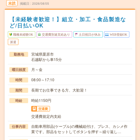
未読
掲載日
2026/08/05
【未経験者歓迎！】組立・加工・食品製造な
ど/日払いOK
職種未経験OK
交通費別途支給あり
土日祝日が休み
WEB登録OK
派遣
宮城県栗原市
勤務地
石越駅から車15分
月～金
曜日頻度
08:00～17:10
時間
長期でお仕事できる方、大歓迎！
期間
時給1150円
時給
交通費
交通費規定内支給
自動車用部品(ケーブル)の機械組付け、プレス、カシメ作
仕事内容
業です。部品をセットしてボタンを押す～繰り返し…