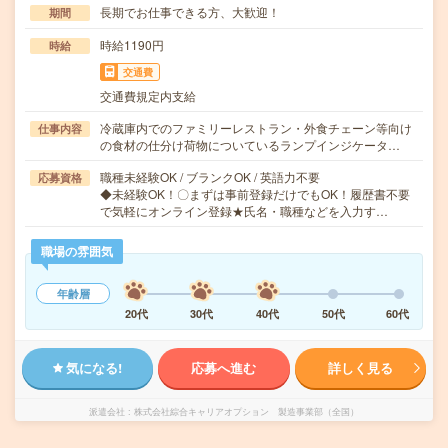
長期でお仕事できる方、大歓迎！
期間
時給1190円
時給
交通費
交通費規定内支給
冷蔵庫内でのファミリーレストラン・外食チェーン等向け
仕事内容
の食材の仕分け荷物についているランプインジケータ…
職種未経験OK / ブランクOK / 英語力不要
応募資格
◆未経験OK！〇まずは事前登録だけでもOK！履歴書不要
で気軽にオンライン登録★氏名・職種などを入力す…
職場の雰囲気
年齢層
20代
30代
40代
50代
60代
気になる!
応募へ進む
詳しく見る
派遣会社
株式会社綜合キャリアオプション 製造事業部（全国）