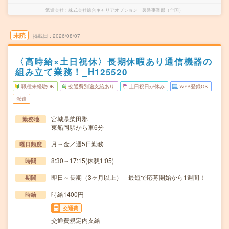
派遣会社
株式会社綜合キャリアオプション 製造事業部（全国）
未読
掲載日
2026/08/07
〈高時給×土日祝休〉長期休暇あり通信機器の
組み立て業務！_H125520
職種未経験OK
交通費別途支給あり
土日祝日が休み
WEB登録OK
派遣
宮城県柴田郡
勤務地
東船岡駅から車6分
月～金／週5日勤務
曜日頻度
8:30～17:15(休憩1:05)
時間
即日～長期（3ヶ月以上） 最短で応募開始から1週間！
期間
時給1400円
時給
交通費
交通費規定内支給