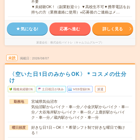
不要
▼未経験OK！（副業歓迎☆）▼高校生不可▼携帯電話をお
持ちの方（業務連絡に使用）※応募後のご連絡はメ…
気になる!
応募へ進む
詳しく見る
派遣会社
株式会社バイトレ（キャムコムグループ）
未読
掲載日
2026/08/07
〈空いた日1日のみからOK〉＊コスメの仕分
け
職種未経験OK
土日祝日が休み
WEB登録OK
派遣
宮城県気仙沼市
勤務地
気仙沼駅からバイク・車---分／小金沢駅からバイク・車---
分／大谷海岸駅からバイク・車---分／上鹿折駅からバイ
ク・車---分／蔵内駅からバイク・車---分
好きな日1日～OK！＊希望シフト制で好きな曜日で働け
曜日頻度
る！