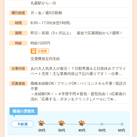
丸森駅から---分
月～金／週5日勤務
曜日頻度
8:00～17:00(休憩1時間)
時間
即日～長期（3ヶ月以上） 最短で応募開始から1週間！
期間
時給1220円
時給
交通費
交通費規定内支給
あの大人気求人が復活！？日勤専属＆土日祝休みでプライ
仕事内容
ベート充実！主な業務内容は下記の通りです！＜仕事…
職種未経験OK / ブランクOK / パソコンスキル不要 / 英語力
応募資格
不要
＜未経験OK！＞＃学歴不問＃髪色・髪型自由！○応募後の
流れ「応募する」ボタンをクリック↓メールにてw…
職場の雰囲気
年齢層
20代
30代
40代
50代
60代