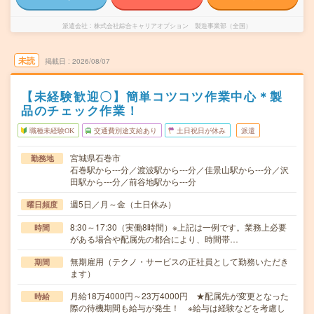
派遣会社
株式会社綜合キャリアオプション 製造事業部（全国）
未読
掲載日
2026/08/07
【未経験歓迎〇】簡単コツコツ作業中心＊製
品のチェック作業！
職種未経験OK
交通費別途支給あり
土日祝日が休み
派遣
宮城県石巻市
勤務地
石巻駅から---分／渡波駅から---分／佳景山駅から---分／沢
田駅から---分／前谷地駅から---分
週5日／月～金（土日休み）
曜日頻度
8:30～17:30（実働8時間）※上記は一例です。業務上必要
時間
がある場合や配属先の都合により、時間帯…
無期雇用（テクノ・サービスの正社員として勤務いただき
期間
ます）
月給18万4000円～23万4000円 ★配属先が変更となった
時給
際の待機期間も給与が発生！ ※給与は経験などを考慮し