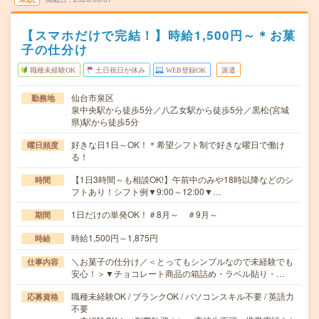
【スマホだけで完結！】時給1,500円～＊お菓
子の仕分け
職種未経験OK
土日祝日が休み
WEB登録OK
派遣
仙台市泉区
勤務地
泉中央駅から徒歩5分／八乙女駅から徒歩5分／黒松(宮城
県)駅から徒歩5分
好きな日1日～OK！＊希望シフト制で好きな曜日で働け
曜日頻度
る！
【1日3時間～も相談OK!】午前中のみや18時以降などのシ
時間
フトあり！シフト例▼9:00～12:00▼…
1日だけの単発OK！＃8月～ ＃9月～
期間
時給1,500円～1,875円
時給
＼お菓子の仕分け／＜とってもシンプルなので未経験でも
仕事内容
安心！＞▼チョコレート商品の箱詰め・ラベル貼り・…
職種未経験OK / ブランクOK / パソコンスキル不要 / 英語力
応募資格
不要