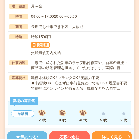
月～金
曜日頻度
08:00～17:0020:00～05:00
時間
長期でお仕事できる方、大歓迎！
期間
時給1500円
時給
交通費
交通費規定内支給
工場で生産された新車のラップ貼付作業や、新車の運搬・
仕事内容
商品車の移動管理を担当していただきます。実際に新…
職種未経験OK / ブランクOK / 英語力不要
応募資格
◆未経験OK！〇まずは事前登録だけでもOK！履歴書不要
で気軽にオンライン登録★氏名・職種などを入力す…
職場の雰囲気
年齢層
20代
30代
40代
50代
60代
気になる!
応募へ進む
詳しく見る