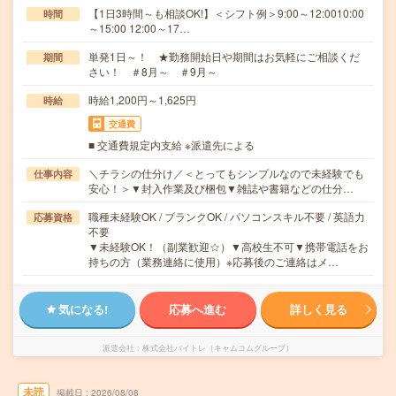
【1日3時間～も相談OK!】＜シフト例＞9:00～12:0010:00
時間
～15:00 12:00～17…
単発1日～！ ★勤務開始日や期間はお気軽にご相談くだ
期間
さい！ ＃8月～ ＃9月～
時給1,200円～1,625円
時給
交通費
■ 交通費規定内支給 ※派遣先による
＼チラシの仕分け／＜とってもシンプルなので未経験でも
仕事内容
安心！＞▼封入作業及び梱包▼雑誌や書籍などの仕分…
職種未経験OK / ブランクOK / パソコンスキル不要 / 英語力
応募資格
不要
▼未経験OK！（副業歓迎☆）▼高校生不可▼携帯電話をお
持ちの方（業務連絡に使用）※応募後のご連絡はメ…
気になる!
応募へ進む
詳しく見る
派遣会社
株式会社バイトレ（キャムコムグループ）
未読
掲載日
2026/08/08