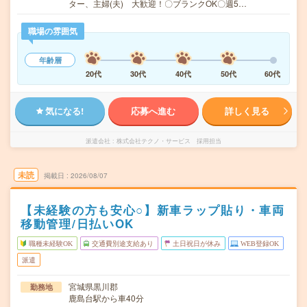
ター、主婦(夫) 大歓迎！〇ブランクOK〇週5…
職場の雰囲気
年齢層
20代
30代
40代
50代
60代
気になる!
応募へ進む
詳しく見る
派遣会社
株式会社テクノ・サービス 採用担当
未読
掲載日
2026/08/07
【未経験の方も安心○】新車ラップ貼り・車両
移動管理/日払いOK
職種未経験OK
交通費別途支給あり
土日祝日が休み
WEB登録OK
派遣
宮城県黒川郡
勤務地
鹿島台駅から車40分