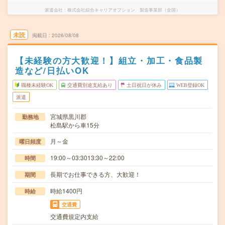
派遣会社
株式会社綜合キャリアオプション 製造事業部（全国）
未読
掲載日
2026/08/08
【未経験の方大歓迎！】組立・加工・食品製
造など/日払いOK
職種未経験OK
交通費別途支給あり
土日祝日が休み
WEB登録OK
派遣
宮城県黒川郡
勤務地
松島駅から車15分
月～金
曜日頻度
19:00～03:3013:30～22:00
時間
長期でお仕事できる方、大歓迎！
期間
時給1400円
時給
交通費
交通費規定内支給