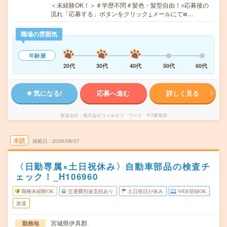
＜未経験OK！＞＃学歴不問＃髪色・髪型自由！○応募後の
流れ「応募する」ボタンをクリック↓メールにてw…
職場の雰囲気
年齢層
20代
30代
40代
50代
60代
気になる!
応募へ進む
詳しく見る
派遣会社
株式会社ウィルオブ・ワーク FO事業部
未読
掲載日
2026/08/07
〈日勤専属×土日祝休み〉自動車部品の検査チ
ェック！_H106960
職種未経験OK
交通費別途支給あり
土日祝日が休み
WEB登録OK
派遣
宮城県伊具郡
勤務地