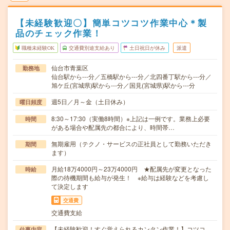
【未経験歓迎〇】簡単コツコツ作業中心＊製
品のチェック作業！
職種未経験OK
交通費別途支給あり
土日祝日が休み
派遣
仙台市青葉区
勤務地
仙台駅から---分／五橋駅から---分／北四番丁駅から---分／
旭ケ丘(宮城県)駅から---分／国見(宮城県)駅から---分
週5日／月～金（土日休み）
曜日頻度
8:30～17:30（実働8時間）※上記は一例です。業務上必要
時間
がある場合や配属先の都合により、時間帯…
無期雇用（テクノ・サービスの正社員として勤務いただき
期間
ます）
月給18万4000円～23万4000円 ★配属先が変更となった
時給
際の待機期間も給与が発生！ ※給与は経験などを考慮し
て決定します
交通費
交通費支給
【未経験歓迎！すぐ覚えられるカンタン作業！】コツコ
仕事内容