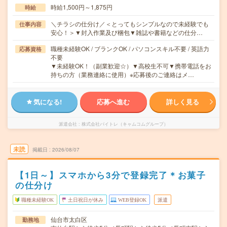
時給1,500円～1,875円
時給
＼チラシの仕分け／＜とってもシンプルなので未経験でも
仕事内容
安心！＞▼封入作業及び梱包▼雑誌や書籍などの仕分…
職種未経験OK / ブランクOK / パソコンスキル不要 / 英語力
応募資格
不要
▼未経験OK！（副業歓迎☆）▼高校生不可▼携帯電話をお
持ちの方（業務連絡に使用）※応募後のご連絡はメ…
気になる!
応募へ進む
詳しく見る
派遣会社
株式会社バイトレ（キャムコムグループ）
未読
掲載日
2026/08/07
【1日～】スマホから3分で登録完了＊お菓子
の仕分け
職種未経験OK
土日祝日が休み
WEB登録OK
派遣
仙台市太白区
勤務地