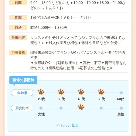
9:00～18:00 など他にも▼10:00～19:00▼18:00～21:00な
時間
どのシフトあり！お…
1日だけの単発OK！＃8月～ ＃9月～
期間
時給1,500円～1,875円
時給
＼コスメの仕分け／＜とってもシンプルなので未経験でも
仕事内容
安心！＞▼封入作業及び梱包▼雑誌や書籍などの仕分…
職種未経験OK / ブランクOK / パソコンスキル不要 / 英語力
応募資格
不要
▼未経験OK！（副業歓迎☆）▼高校生不可▼携帯電話をお
持ちの方（業務連絡に使用）※応募後のご連絡はメ…
職場の雰囲気
年齢層
20代
30代
40代
50代
60代
男女比率
女性
男性
もっと見る