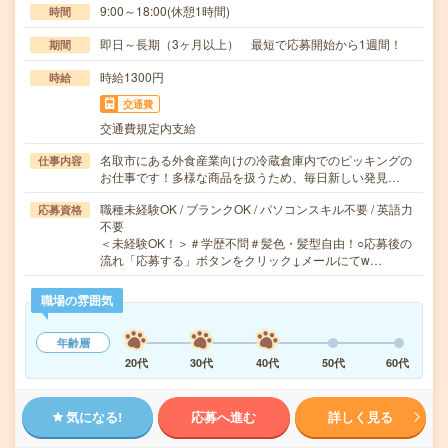
9:00～18:00(休憩1時間)
時間
即日～長期（3ヶ月以上） 最短で応募開始から1週間！
期間
時給1300円
時給
交通費
交通費規定内支給
名取市にある外食産業向けの冷蔵倉庫内でのピッキングの
仕事内容
お仕事です！多様な商品を扱うため、毎日新しい発見…
職種未経験OK / ブランクOK / パソコンスキル不要 / 英語力
応募資格
不要
＜未経験OK！＞＃学歴不問＃髪色・髪型自由！○応募後の
流れ「応募する」ボタンをクリック↓メールにてw…
職場の雰囲気
年齢層
20代
30代
40代
50代
60代
気になる!
応募へ進む
詳しく見る