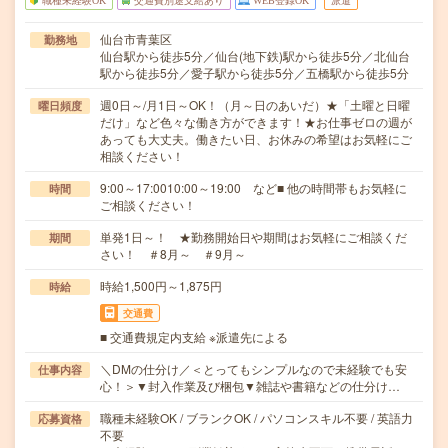
職種未経験OK
交通費別途支給あり
WEB登録OK
派遣
仙台市青葉区
勤務地
仙台駅から徒歩5分／仙台(地下鉄)駅から徒歩5分／北仙台
駅から徒歩5分／愛子駅から徒歩5分／五橋駅から徒歩5分
週0日～/月1日～OK！（月～日のあいだ）★「土曜と日曜
曜日頻度
だけ」など色々な働き方ができます！★お仕事ゼロの週が
あっても大丈夫。働きたい日、お休みの希望はお気軽にご
相談ください！
9:00～17:0010:00～19:00 など■ 他の時間帯もお気軽に
時間
ご相談ください！
単発1日～！ ★勤務開始日や期間はお気軽にご相談くだ
期間
さい！ ＃8月～ ＃9月～
時給1,500円～1,875円
時給
交通費
■ 交通費規定内支給 ※派遣先による
＼DMの仕分け／＜とってもシンプルなので未経験でも安
仕事内容
心！＞▼封入作業及び梱包▼雑誌や書籍などの仕分け…
職種未経験OK / ブランクOK / パソコンスキル不要 / 英語力
応募資格
不要