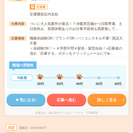
交通費
交通費規定内支給
ついに大人気案件が復活！？冷暖房完備かつ日勤専属、土
仕事内容
日祝休み、長期休暇ありのお仕事月収例も残業無しで…
職種未経験OK / ブランクOK / パソコンスキル不要 / 英語力
応募資格
不要
＜未経験OK！＞＃学歴不問＃髪色・髪型自由！○応募後の
流れ「応募する」ボタンをクリック↓メールにてw…
職場の雰囲気
年齢層
20代
30代
40代
50代
60代
気になる!
応募へ進む
詳しく見る
派遣会社
株式会社ウィルオブ・ワーク FO事業部
未読
掲載日
2026/08/07