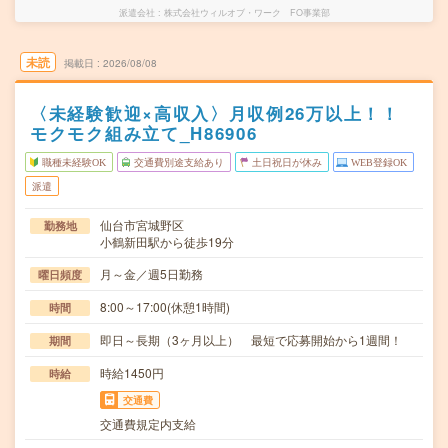
派遣会社
株式会社ウィルオブ・ワーク FO事業部
未読
掲載日
2026/08/08
〈未経験歓迎×高収入〉月収例26万以上！！
モクモク組み立て_H86906
職種未経験OK
交通費別途支給あり
土日祝日が休み
WEB登録OK
派遣
仙台市宮城野区
勤務地
小鶴新田駅から徒歩19分
月～金／週5日勤務
曜日頻度
8:00～17:00(休憩1時間)
時間
即日～長期（3ヶ月以上） 最短で応募開始から1週間！
期間
時給1450円
時給
交通費
交通費規定内支給