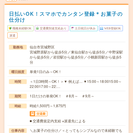
日払いOK！スマホでカンタン登録＊お菓子の
仕分け
職種未経験OK
交通費別途支給あり
土日祝日が休み
WEB登録OK
派遣
仙台市宮城野区
勤務地
宮城野原駅から徒歩5分／東仙台駅から徒歩5分／中野栄駅
から徒歩5分／岩切駅から徒歩5分／小鶴新田駅から徒歩5
分
単発1日のみ～OK！
曜日頻度
＜1日3時間～OK！＞▼ 例えば… ▼15:00～18:0015:00～
時間
22:0017:00～22:…
1日だけの単発OK！ ＃8月～ ＃9月～
期間
時給1,500円～1,875円
時給
交通費
■ 交通費規定内支給 ※派遣先による
＼お菓子の仕分け／＜とってもシンプルなので未経験でも
仕事内容