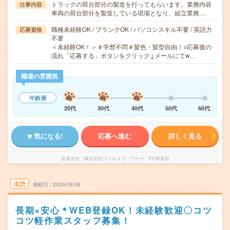
トラックの荷台部分の製造を行ってもらいます。業務内容
仕事内容
車両の荷台部分を製造している現場となり、組立業務…
職種未経験OK / ブランクOK / パソコンスキル不要 / 英語力
応募資格
不要
＜未経験OK！＞＃学歴不問＃髪色・髪型自由！○応募後の
流れ「応募する」ボタンをクリック↓メールにてw…
職場の雰囲気
年齢層
20代
30代
40代
50代
60代
気になる!
応募へ進む
詳しく見る
派遣会社
株式会社ウィルオブ・ワーク FO事業部
未読
掲載日
2026/08/08
長期×安心＊WEB登録OK！未経験歓迎〇コツ
コツ軽作業スタッフ募集！