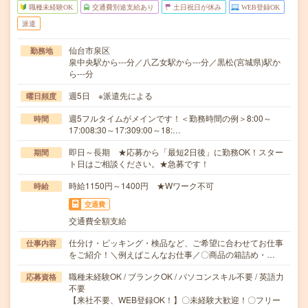
職種未経験OK
交通費別途支給あり
土日祝日が休み
WEB登録OK
派遣
仙台市泉区
勤務地
泉中央駅から---分／八乙女駅から---分／黒松(宮城県)駅か
ら---分
週5日 ※派遣先による
曜日頻度
週5フルタイムがメインです！＜勤務時間の例＞8:00～
時間
17:008:30～17:309:00～18:…
即日～長期 ★応募から「最短2日後」に勤務OK！スター
期間
ト日はご相談ください。★急募です！
時給1150円～1400円 ★Wワーク不可
時給
交通費
交通費全額支給
仕分け・ピッキング・検品など、ご希望に合わせてお仕事
仕事内容
をご紹介！＼例えばこんなお仕事／〇商品の箱詰め・…
職種未経験OK / ブランクOK / パソコンスキル不要 / 英語力
応募資格
不要
【来社不要、WEB登録OK！】〇未経験大歓迎！〇フリー