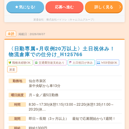
気になる!
応募へ進む
詳しく見る
派遣会社
株式会社バイトレ（キャムコムグループ）
未読
掲載日
2026/08/07
〈日勤専属×月収例20万以上〉土日祝休み！
物流倉庫での仕分け_H125766
職種未経験OK
交通費別途支給あり
土日祝日が休み
WEB登録OK
派遣
仙台市泉区
勤務地
泉中央駅から車13分
月～金／週5日勤務
曜日頻度
8:30～17:30(休憩1:15)13:00～22:20(休憩1:35)11:00～
時間
20:20(休…
即日～長期（3ヶ月以上） 最短で応募開始から1週間！
期間
時給1300円
時給