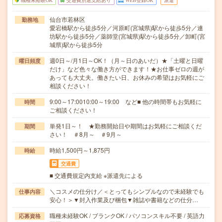
職種未経験OK
交通費別途支給あり
WEB登録OK
派遣
仙台市若林区
勤務地
愛宕橋駅から徒歩5分／河原町(宮城県)駅から徒歩5分／連
坊駅から徒歩5分／薬師堂(宮城県)駅から徒歩5分／卸町(宮
城県)駅から徒歩5分
週0日～/月1日～OK！（月～日のあいだ）★「土曜と日曜
曜日頻度
だけ」など色々な働き方ができます！★お仕事ゼロの週が
あっても大丈夫。働きたい日、お休みの希望はお気軽にご
相談ください！
9:00～17:0010:00～19:00 など■ 他の時間帯もお気軽に
時間
ご相談ください！
単発1日～！ ★勤務開始日や期間はお気軽にご相談くだ
期間
さい！ ＃8月～ ＃9月～
時給1,500円～1,875円
時給
交通費
■ 交通費規定内支給 ※派遣先による
＼コスメの仕分け／＜とってもシンプルなので未経験でも
仕事内容
安心！＞▼封入作業及び梱包▼雑誌や書籍などの仕分…
職種未経験OK / ブランクOK / パソコンスキル不要 / 英語力
応募資格