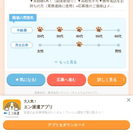
▼未経験OK！（副業歓迎☆）▼高校生不可▼携帯電話をお
持ちの方（業務連絡に使用）※応募後のご連絡はメ…
職場の雰囲気
年齢層
20代
30代
40代
50代
60代
男女比率
女性
男性
もっと見る
気になる!
応募へ進む
詳しく見る
派遣会社
株式会社バイトレ（キャムコムグループ）
大人気！
エン派遣アプリ
未読
掲載日
2026/08/07
派遣のお仕事情報がたくさん！プッシュ通知で受け取ろう！
《単発1日OK！日払い可》＊お菓子のモクモ
アプリをダウンロード
クシール貼り