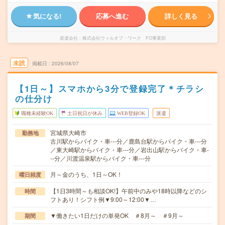
気になる!
応募へ進む
詳しく見る
派遣会社
株式会社ウィルオブ・ワーク FO事業部
未読
掲載日
2026/08/07
【1日～】スマホから3分で登録完了＊チラシ
の仕分け
職種未経験OK
土日祝日が休み
WEB登録OK
派遣
宮城県大崎市
勤務地
古川駅からバイク・車---分／鹿島台駅からバイク・車---分
／東大崎駅からバイク・車---分／岩出山駅からバイク・車-
--分／川渡温泉駅からバイク・車---分
月～金のうち、1日～OK！
曜日頻度
【1日3時間～も相談OK!】午前中のみや18時以降などのシ
時間
フトあり！シフト例▼9:00～12:00▼…
▼働きたい1日だけの単発OK ＃8月～ ＃9月～
期間