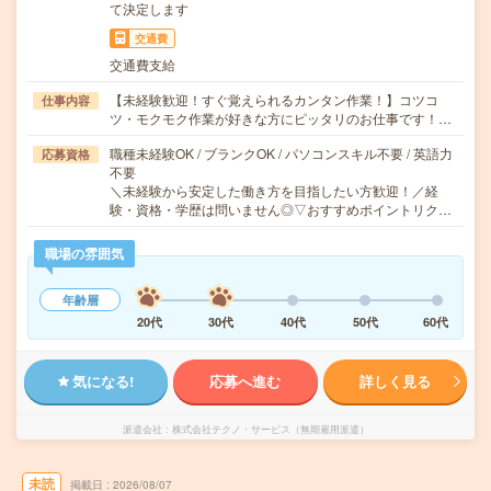
て決定します
交通費
交通費支給
【未経験歓迎！すぐ覚えられるカンタン作業！】コツコ
仕事内容
ツ・モクモク作業が好きな方にピッタリのお仕事です！…
職種未経験OK / ブランクOK / パソコンスキル不要 / 英語力
応募資格
不要
＼未経験から安定した働き方を目指したい方歓迎！／経
験・資格・学歴は問いません◎▽おすすめポイントリク…
職場の雰囲気
年齢層
20代
30代
40代
50代
60代
気になる!
応募へ進む
詳しく見る
派遣会社
株式会社テクノ・サービス（無期雇用派遣）
未読
掲載日
2026/08/07