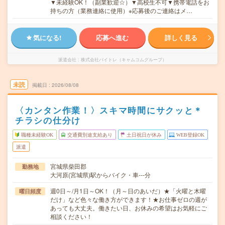
▼未経験OK！（副業歓迎☆）▼高校生不可▼携帯電話をお
持ちの方（業務連絡に使用）※応募後のご連絡はメ…
気になる!
応募へ進む
詳しく見る
派遣会社
株式会社バイトレ（キャムコムグループ）
未読
掲載日
2026/08/08
〈カンタン作業！〉スキマ時間にサクッと＊
チラシの仕分け
職種未経験OK
交通費別途支給あり
土日祝日が休み
WEB登録OK
派遣
宮城県柴田郡
勤務地
大河原(宮城県)駅からバイク・車---分
週0日～/月1日～OK！（月～日のあいだ）★「火曜と木曜
曜日頻度
だけ」など色々な働き方ができます！★お仕事ゼロの週が
あっても大丈夫。働きたい日、お休みの希望はお気軽にご
相談ください！