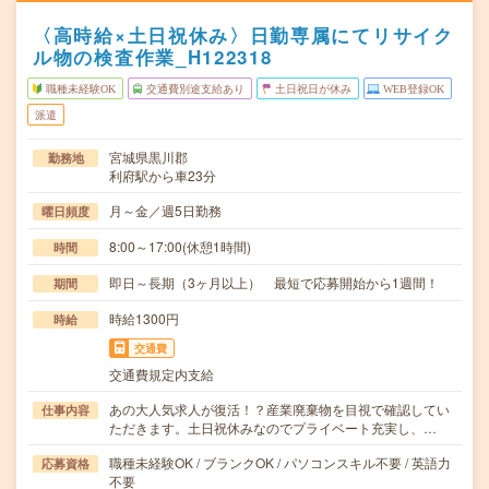
〈高時給×土日祝休み〉日勤専属にてリサイク
ル物の検査作業_H122318
職種未経験OK
交通費別途支給あり
土日祝日が休み
WEB登録OK
派遣
宮城県黒川郡
勤務地
利府駅から車23分
月～金／週5日勤務
曜日頻度
8:00～17:00(休憩1時間)
時間
即日～長期（3ヶ月以上） 最短で応募開始から1週間！
期間
時給1300円
時給
交通費
交通費規定内支給
あの大人気求人が復活！？産業廃棄物を目視で確認してい
仕事内容
ただきます。土日祝休みなのでプライベート充実し、…
職種未経験OK / ブランクOK / パソコンスキル不要 / 英語力
応募資格
不要