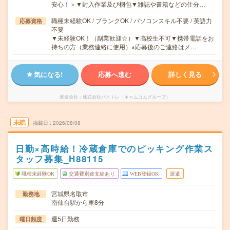
安心！＞▼封入作業及び梱包▼雑誌や書籍などの仕分…
職種未経験OK / ブランクOK / パソコンスキル不要 / 英語力
応募資格
不要
▼未経験OK！（副業歓迎☆）▼高校生不可▼携帯電話をお
持ちの方（業務連絡に使用）※応募後のご連絡はメ…
気になる!
応募へ進む
詳しく見る
派遣会社
株式会社バイトレ（キャムコムグループ）
未読
掲載日
2026/08/08
日勤×高時給！冷蔵倉庫でのピッキング作業ス
タッフ募集_H88115
職種未経験OK
交通費別途支給あり
WEB登録OK
派遣
宮城県名取市
勤務地
南仙台駅から車8分
週5日勤務
曜日頻度