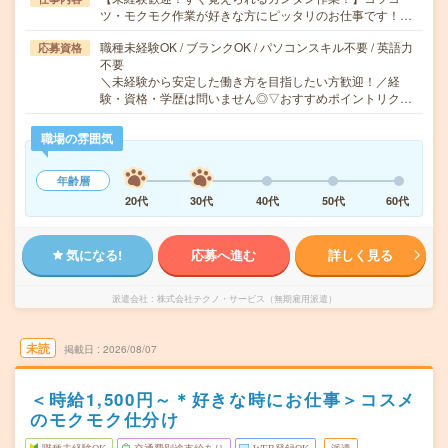
ツ・モクモク作業が好きな方にピッタリのお仕事です！…
職種未経験OK / ブランクOK / パソコンスキル不要 / 英語力
応募資格
不要
＼未経験から安定した働き方を目指したい方歓迎！／経
験・資格・学歴は問いません◎▽おすすめポイントリク…
職場の雰囲気
年齢層
20代
30代
40代
50代
60代
気になる!
応募へ進む
詳しく見る
派遣会社
株式会社テクノ・サービス（無期雇用派遣）
未読
掲載日
2026/08/07
＜時給1,500円～＊好きな時にお仕事＞コスメ
のモクモク仕分け