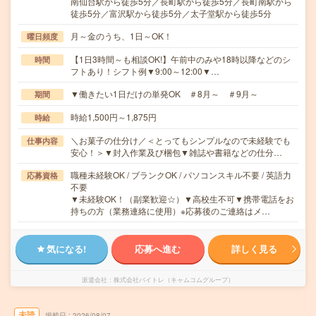
南仙台駅から徒歩5分／長町駅から徒歩5分／長町南駅から
徒歩5分／富沢駅から徒歩5分／太子堂駅から徒歩5分
月～金のうち、1日～OK！
曜日頻度
【1日3時間～も相談OK!】午前中のみや18時以降などのシ
時間
フトあり！シフト例▼9:00～12:00▼…
▼働きたい1日だけの単発OK ＃8月～ ＃9月～
期間
時給1,500円～1,875円
時給
＼お菓子の仕分け／＜とってもシンプルなので未経験でも
仕事内容
安心！＞▼封入作業及び梱包▼雑誌や書籍などの仕分…
職種未経験OK / ブランクOK / パソコンスキル不要 / 英語力
応募資格
不要
▼未経験OK！（副業歓迎☆）▼高校生不可▼携帯電話をお
持ちの方（業務連絡に使用）※応募後のご連絡はメ…
気になる!
応募へ進む
詳しく見る
派遣会社
株式会社バイトレ（キャムコムグループ）
未読
掲載日
2026/08/07