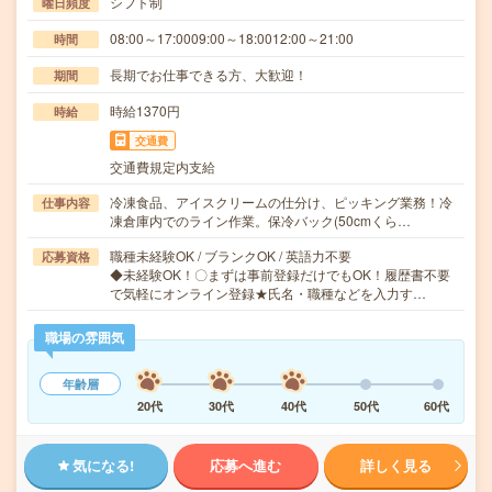
シフト制
曜日頻度
08:00～17:0009:00～18:0012:00～21:00
時間
長期でお仕事できる方、大歓迎！
期間
時給1370円
時給
交通費
交通費規定内支給
冷凍食品、アイスクリームの仕分け、ピッキング業務！冷
仕事内容
凍倉庫内でのライン作業。保冷バック(50cmくら…
職種未経験OK / ブランクOK / 英語力不要
応募資格
◆未経験OK！〇まずは事前登録だけでもOK！履歴書不要
で気軽にオンライン登録★氏名・職種などを入力す…
職場の雰囲気
年齢層
20代
30代
40代
50代
60代
気になる!
応募へ進む
詳しく見る