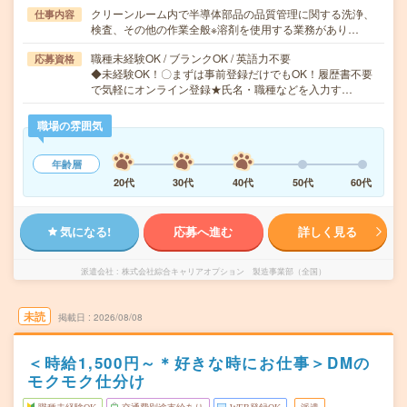
クリーンルーム内で半導体部品の品質管理に関する洗浄、
仕事内容
検査、その他の作業全般※溶剤を使用する業務があり…
職種未経験OK / ブランクOK / 英語力不要
応募資格
◆未経験OK！〇まずは事前登録だけでもOK！履歴書不要
で気軽にオンライン登録★氏名・職種などを入力す…
職場の雰囲気
年齢層
20代
30代
40代
50代
60代
気になる!
応募へ進む
詳しく見る
派遣会社
株式会社綜合キャリアオプション 製造事業部（全国）
未読
掲載日
2026/08/08
＜時給1,500円～＊好きな時にお仕事＞DMの
モクモク仕分け