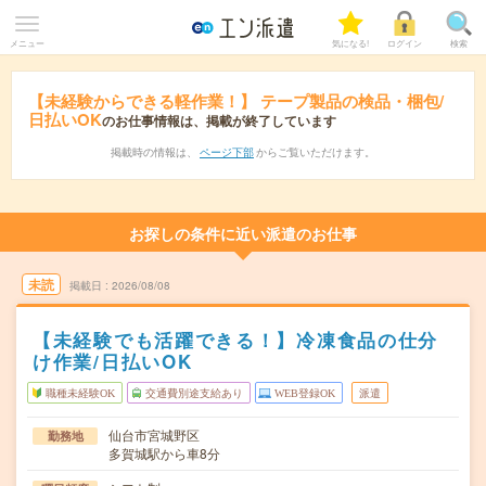
メニュー
気になる!
ログイン
検索
【未経験からできる軽作業！】 テープ製品の検品・梱包/
日払いOK
のお仕事情報は、掲載が終了しています
掲載時の情報は、
ページ下部
からご覧いただけます。
お探しの条件に近い派遣のお仕事
未読
掲載日
2026/08/08
【未経験でも活躍できる！】冷凍食品の仕分
け作業/日払いOK
職種未経験OK
交通費別途支給あり
WEB登録OK
派遣
仙台市宮城野区
勤務地
多賀城駅から車8分