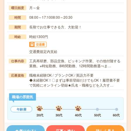
月～金
曜日頻度
08:00～17:1008:00～20:30
時間
長期でお仕事できる方、大歓迎！
期間
時給1300円
時給
交通費
交通費規定内支給
工具再研磨、部品交換、ピッキング作業、その他付随する
仕事内容
業務。※時短勤務、8時間勤務、12時間勤務選べま…
職種未経験OK / ブランクOK / 英語力不要
応募資格
◆未経験OK！〇まずは事前登録だけでもOK！履歴書不要
で気軽にオンライン登録★氏名・職種などを入力す…
職場の雰囲気
年齢層
20代
30代
40代
50代
60代
気になる!
応募へ進む
詳しく見る