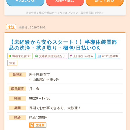
派遣会社
株式会社綜合キャリアオプション 製造事業部（全国）
未読
掲載日
2026/08/09
【未経験から安心スタート！】半導体装置部
品の洗浄・拭き取り・梱包/日払いOK
職種未経験OK
交通費別途支給あり
土日祝日が休み
WEB登録OK
派遣
岩手県花巻市
勤務地
小山田駅から車5分
月～金
曜日頻度
08:20～17:30
時間
長期でお仕事できる方、大歓迎！
期間
時給1300円
時給
交通費