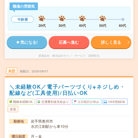
職場の雰囲気
年齢層
20代
30代
40代
50代
60代
気になる!
応募へ進む
詳しく見る
派遣会社
株式会社テクノ・サービス 採用担当
未読
掲載日
2026/08/07
＼未経験OK／電子パーツづくり※ネジしめ・
配線など(工具使用)/日払いOK
職種未経験OK
交通費別途支給あり
土日祝日が休み
WEB登録OK
派遣
岩手県奥州市
勤務地
水沢江刺駅から車10分
月～金
曜日頻度