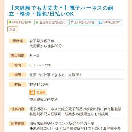
【未経験でも大丈夫＊】電子ハーネスの組
立・検査・梱包/日払いOK
職種未経験OK
交通費別途支給あり
土日祝日が休み
WEB登録OK
派遣
岩手県八幡平市
勤務地
大更駅から徒歩20分
月～金
曜日頻度
08:30～17:30
時間
長期でお仕事できる方、大歓迎！
期間
時給1400円
時給
交通費
交通費規定内支給
電子機器ハーネスの組立電子部品の検査出荷に伴う梱包業
仕事内容
務性別不問未経験可！残業多め(残業無しも相談可)…
職種未経験OK / ブランクOK / 英語力不要
応募資格
◆未経験OK！〇まずは事前登録だけでもOK！履歴書不要