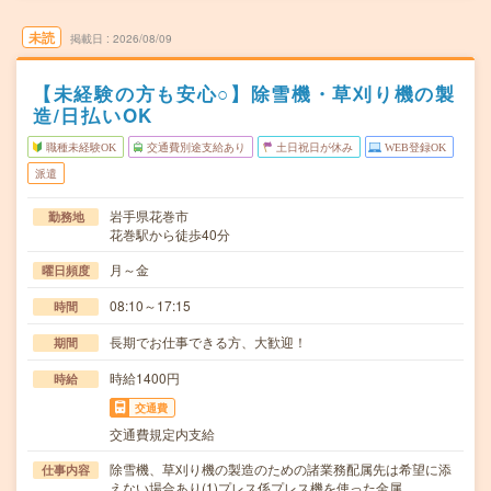
未読
掲載日
2026/08/09
【未経験の方も安心○】除雪機・草刈り機の製
造/日払いOK
職種未経験OK
交通費別途支給あり
土日祝日が休み
WEB登録OK
派遣
岩手県花巻市
勤務地
花巻駅から徒歩40分
月～金
曜日頻度
08:10～17:15
時間
長期でお仕事できる方、大歓迎！
期間
時給1400円
時給
交通費
交通費規定内支給
除雪機、草刈り機の製造のための諸業務配属先は希望に添
仕事内容
えない場合あり(1)プレス係プレス機を使った金属…