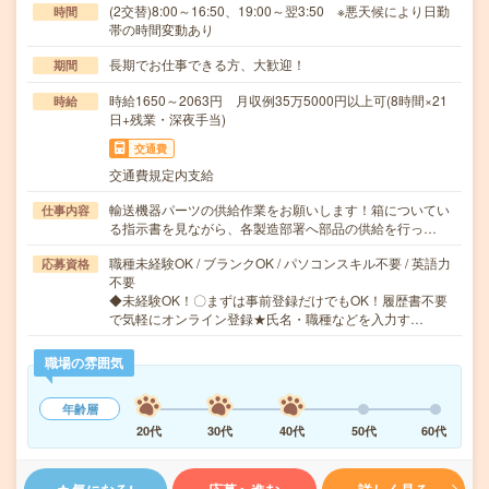
(2交替)8:00～16:50、19:00～翌3:50 ※悪天候により日勤
時間
帯の時間変動あり
長期でお仕事できる方、大歓迎！
期間
時給1650～2063円 月収例35万5000円以上可(8時間×21
時給
日+残業・深夜手当)
交通費
交通費規定内支給
輸送機器パーツの供給作業をお願いします！箱についてい
仕事内容
る指示書を見ながら、各製造部署へ部品の供給を行っ…
職種未経験OK / ブランクOK / パソコンスキル不要 / 英語力
応募資格
不要
◆未経験OK！〇まずは事前登録だけでもOK！履歴書不要
で気軽にオンライン登録★氏名・職種などを入力す…
職場の雰囲気
年齢層
20代
30代
40代
50代
60代