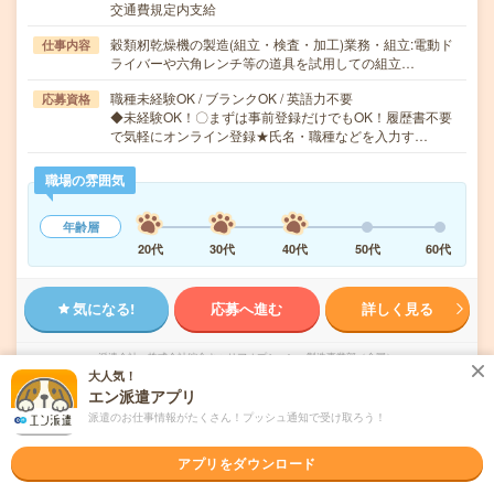
交通費規定内支給
穀類籾乾燥機の製造(組立・検査・加工)業務・組立:電動ド
仕事内容
ライバーや六角レンチ等の道具を試用しての組立…
職種未経験OK / ブランクOK / 英語力不要
応募資格
◆未経験OK！〇まずは事前登録だけでもOK！履歴書不要
で気軽にオンライン登録★氏名・職種などを入力す…
職場の雰囲気
年齢層
20代
30代
40代
50代
60代
気になる!
応募へ進む
詳しく見る
派遣会社
株式会社綜合キャリアオプション 製造事業部（全国）
大人気！
エン派遣アプリ
未読
掲載日
2026/08/06
派遣のお仕事情報がたくさん！プッシュ通知で受け取ろう！
アプリをダウンロード
【新生活応援・寮完備】組立・加工・食品製
造など/日払いOK