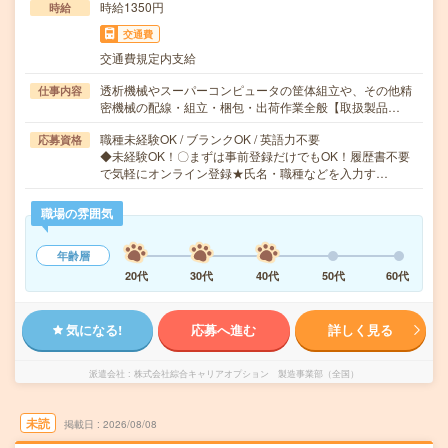
時給1350円
時給
交通費
交通費規定内支給
透析機械やスーパーコンピュータの筐体組立や、その他精
仕事内容
密機械の配線・組立・梱包・出荷作業全般【取扱製品…
職種未経験OK / ブランクOK / 英語力不要
応募資格
◆未経験OK！〇まずは事前登録だけでもOK！履歴書不要
で気軽にオンライン登録★氏名・職種などを入力す…
職場の雰囲気
年齢層
20代
30代
40代
50代
60代
気になる!
応募へ進む
詳しく見る
派遣会社
株式会社綜合キャリアオプション 製造事業部（全国）
未読
掲載日
2026/08/08