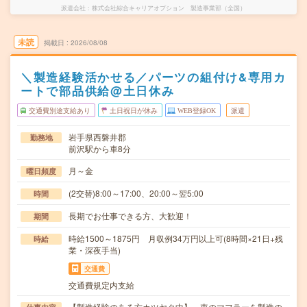
派遣会社
株式会社綜合キャリアオプション 製造事業部（全国）
未読
掲載日
2026/08/08
＼製造経験活かせる／パーツの組付け&専用カ
ートで部品供給@土日休み
交通費別途支給あり
土日祝日が休み
WEB登録OK
派遣
岩手県西磐井郡
勤務地
前沢駅から車8分
月～金
曜日頻度
(2交替)8:00～17:00、20:00～翌5:00
時間
長期でお仕事できる方、大歓迎！
期間
時給1500～1875円 月収例34万円以上可(8時間×21日+残
時給
業・深夜手当)
交通費
交通費規定内支給
【製造経験のある方カツヤク中】～車のマフラーを製造の