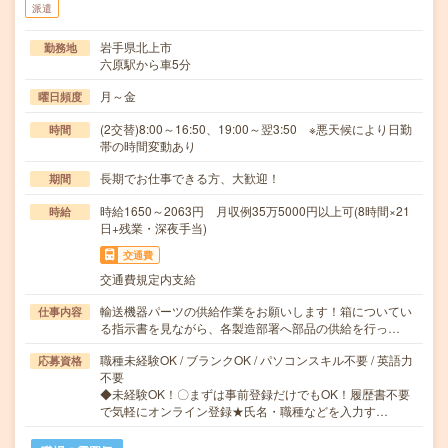
派遣
岩手県北上市
勤務地
六原駅から車5分
月～金
曜日頻度
(2交替)8:00～16:50、19:00～翌3:50 ※悪天候により日勤
時間
帯の時間変動あり
長期でお仕事できる方、大歓迎！
期間
時給1650～2063円 月収例35万5000円以上可(8時間×21
時給
日+残業・深夜手当)
交通費
交通費規定内支給
輸送機器パーツの供給作業をお願いします！箱についてい
仕事内容
る指示書を見ながら、各製造部署へ部品の供給を行っ…
職種未経験OK / ブランクOK / パソコンスキル不要 / 英語力
応募資格
不要
◆未経験OK！〇まずは事前登録だけでもOK！履歴書不要
で気軽にオンライン登録★氏名・職種などを入力す…