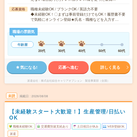
職種未経験OK / ブランクOK / 英語力不要
応募資格
◆未経験OK！〇まずは事前登録だけでもOK！履歴書不要
で気軽にオンライン登録★氏名・職種などを入力す…
職場の雰囲気
年齢層
20代
30代
40代
50代
60代
気になる!
応募へ進む
詳しく見る
派遣会社
株式会社綜合キャリアオプション 製造事業部（全国）
未読
掲載日
2026/08/08
【未経験スタート大歓迎！】生産管理/日払い
OK
職種未経験OK
交通費別途支給あり
土日祝日が休み
WEB登録OK
派遣