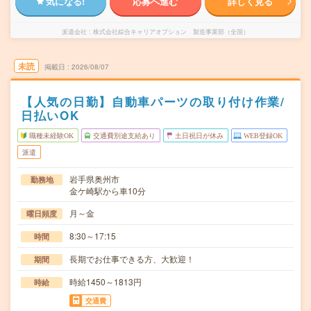
気になる!
応募へ進む
詳しく見る
派遣会社
株式会社綜合キャリアオプション 製造事業部（全国）
未読
掲載日
2026/08/07
【人気の日勤】自動車パーツの取り付け作業/
日払いOK
職種未経験OK
交通費別途支給あり
土日祝日が休み
WEB登録OK
派遣
岩手県奥州市
勤務地
金ケ崎駅から車10分
月～金
曜日頻度
8:30～17:15
時間
長期でお仕事できる方、大歓迎！
期間
時給1450～1813円
時給
交通費