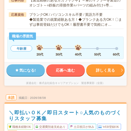
仕事内容
オシゴト～○鉄板の溶接作業○パーツの組み付け○専…
ブランクOK / パソコンスキル不要 / 英語力不要
応募資格
◆製造業での就業経験ある方！◆ブランクある方OK！〇ま
ずは事前登録だけでもOK！履歴書不要で気軽にオ…
職場の雰囲気
年齢層
20代
30代
40代
50代
60代
気になる!
応募へ進む
詳しく見る
派遣会社
株式会社綜合キャリアオプション 製造事業部（全国）
未読
掲載日
2026/08/08
＼即払いＯＫ／即日スタート○人気のものづく
りスタッフ募集
職種未経験OK
交通費別途支給あり
土日祝日が休み
WEB登録OK