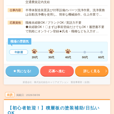
交通費規定内支給
半導体製造装置及び付帯設備のパーツ洗浄作業。洗浄業務
仕事内容
は自動洗浄機を使用し、簡単な機械操作。仕上作業で…
職種未経験OK / ブランクOK / 英語力不要
応募資格
◆未経験OK！〇まずは事前登録だけでもOK！履歴書不要
で気軽にオンライン登録★氏名・職種などを入力す…
職場の雰囲気
年齢層
20代
30代
40代
50代
60代
気になる!
応募へ進む
詳しく見る
派遣会社
株式会社綜合キャリアオプション 製造事業部（全国）
未読
掲載日
2026/08/09
【初心者歓迎！】積層板の塗装補助/日払い
OK