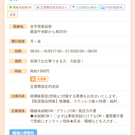
職種未経験OK
交通費別途支給あり
土日祝日が休み
WEB登録OK
派遣
岩手県紫波郡
勤務地
紫波中央駅から車20分
月～金
曜日頻度
08:00～16:5017:00～01:5020:00～08:00
時間
長期でお仕事できる方、大歓迎！
期間
時給1300円
時給
交通費
交通費規定内支給
積層板製造(塗装)に付随する業務をお任せいたします。
仕事内容
【取扱製品情報】積層板、ステンレス板≪待遇・福利…
職種未経験OK / ブランクOK / 英語力不要
応募資格
◆未経験OK！〇まずは事前登録だけでもOK！履歴書不要
で気軽にオンライン登録★氏名・職種などを入力す…
職場の雰囲気