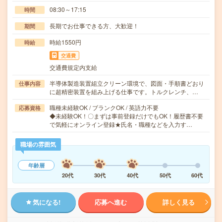
08:30～17:15
時間
長期でお仕事できる方、大歓迎！
期間
時給1550円
時給
交通費
交通費規定内支給
半導体製造装置組立クリーン環境で、図面・手順書どおり
仕事内容
に超精密装置を組み上げる仕事です。トルクレンチ、…
職種未経験OK / ブランクOK / 英語力不要
応募資格
◆未経験OK！〇まずは事前登録だけでもOK！履歴書不要
で気軽にオンライン登録★氏名・職種などを入力す…
職場の雰囲気
年齢層
20代
30代
40代
50代
60代
気になる!
応募へ進む
詳しく見る