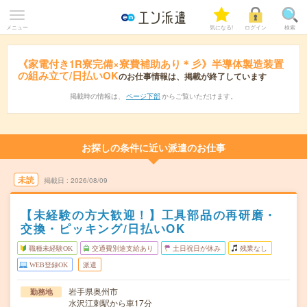
メニュー
気になる!
ログイン
検索
《家電付き1R寮完備×寮費補助あり＊彡》半導体製造装置
の組み立て/日払いOK
のお仕事情報は、掲載が終了しています
掲載時の情報は、
ページ下部
からご覧いただけます。
お探しの条件に近い派遣のお仕事
未読
掲載日
2026/08/09
【未経験の方大歓迎！】工具部品の再研磨・
交換・ピッキング/日払いOK
職種未経験OK
交通費別途支給あり
土日祝日が休み
残業なし
WEB登録OK
派遣
岩手県奥州市
勤務地
水沢江刺駅から車17分