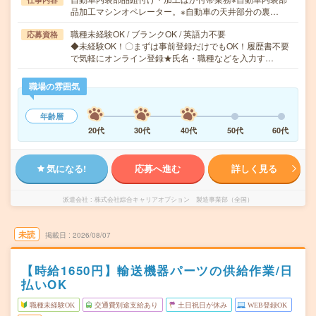
品加工マシンオペレーター。※自動車の天井部分の裏…
職種未経験OK / ブランクOK / 英語力不要
応募資格
◆未経験OK！〇まずは事前登録だけでもOK！履歴書不要
で気軽にオンライン登録★氏名・職種などを入力す…
職場の雰囲気
年齢層
20代
30代
40代
50代
60代
気になる!
応募へ進む
詳しく見る
派遣会社
株式会社綜合キャリアオプション 製造事業部（全国）
未読
掲載日
2026/08/07
【時給1650円】輸送機器パーツの供給作業/日
払いOK
職種未経験OK
交通費別途支給あり
土日祝日が休み
WEB登録OK