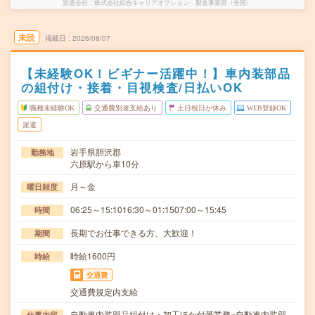
派遣会社
株式会社綜合キャリアオプション 製造事業部（全国）
未読
掲載日
2026/08/07
【未経験OK！ビギナー活躍中！】車内装部品
の組付け・接着・目視検査/日払いOK
職種未経験OK
交通費別途支給あり
土日祝日が休み
WEB登録OK
派遣
岩手県胆沢郡
勤務地
六原駅から車10分
月～金
曜日頻度
06:25～15:1016:30～01:1507:00～15:45
時間
長期でお仕事できる方、大歓迎！
期間
時給1600円
時給
交通費
交通費規定内支給
自動車内装部品組付け・加工ほか付帯業務※自動車内装部
仕事内容