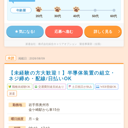
年齢層
20代
30代
40代
50代
60代
気になる!
応募へ進む
詳しく見る
派遣会社
株式会社綜合キャリアオプション 製造事業部（全国）
未読
掲載日
2026/08/09
【未経験の方大歓迎！】半導体装置の組立・
ネジ締め・配線/日払いOK
職種未経験OK
交通費別途支給あり
土日祝日が休み
WEB登録OK
派遣
岩手県奥州市
勤務地
金ケ崎駅から車15分
月～金
曜日頻度
08:10～17:10