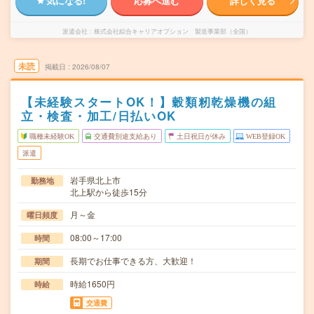
気になる!
応募へ進む
詳しく見る
派遣会社
株式会社綜合キャリアオプション 製造事業部（全国）
未読
掲載日
2026/08/07
【未経験スタートOK！】穀類籾乾燥機の組
立・検査・加工/日払いOK
職種未経験OK
交通費別途支給あり
土日祝日が休み
WEB登録OK
派遣
岩手県北上市
勤務地
北上駅から徒歩15分
月～金
曜日頻度
08:00～17:00
時間
長期でお仕事できる方、大歓迎！
期間
時給1650円
時給
交通費