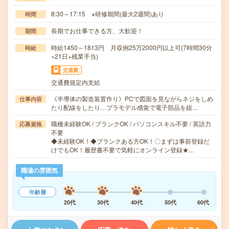
8:30～17:15 ※研修期間(最大2週間)あり
時間
長期でお仕事できる方、大歓迎！
期間
時給1450～1813円 月収例25万2000円以上可(7時間30分
時給
×21日+残業手当)
交通費
交通費規定内支給
《半導体の製造装置作り》PCで図面を見ながらネジをしめ
仕事内容
たり配線をしたり…プラモデル感覚で電子部品を組…
職種未経験OK / ブランクOK / パソコンスキル不要 / 英語力
応募資格
不要
◆未経験OK！◆ブランクある方OK！〇まずは事前登録だ
けでもOK！履歴書不要で気軽にオンライン登録★…
職場の雰囲気
年齢層
20代
30代
40代
50代
60代