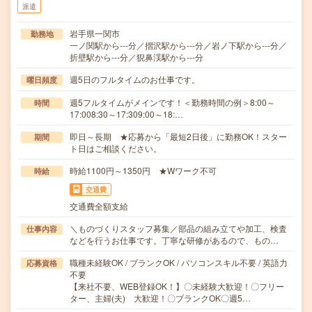
派遣
岩手県一関市
勤務地
一ノ関駅から---分／摺沢駅から---分／岩ノ下駅から---分／
折壁駅から---分／猊鼻渓駅から---分
週5日のフルタイムのお仕事です。
曜日頻度
週5フルタイムがメインです！＜勤務時間の例＞8:00～
時間
17:008:30～17:309:00～18:…
即日～長期 ★応募から「最短2日後」に勤務OK！スター
期間
ト日はご相談ください。
時給1100円～1350円 ★Wワーク不可
時給
交通費
交通費全額支給
＼ものづくりスタッフ募集／部品の組み立てや加工、検査
仕事内容
などを行うお仕事です。丁寧な研修があるので、もの…
職種未経験OK / ブランクOK / パソコンスキル不要 / 英語力
応募資格
不要
【来社不要、WEB登録OK！】〇未経験大歓迎！〇フリー
ター、主婦(夫) 大歓迎！〇ブランクOK〇週5…