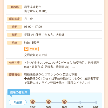
岩手県遠野市
勤務地
宮守駅から車10分
月～金
曜日頻度
08:00～17:00
時間
長期でお仕事できる方、大歓迎！
期間
時給1350円
時給
交通費
交通費規定内支給
・社内/社外システムでのPCデータ入力(受発注、納期管理
仕事内容
etc)・書類作成(見積書、依頼書etc)・…
職種未経験OK / ブランクOK / 英語力不要
応募資格
◆未経験OK！〇まずは事前登録だけでもOK！履歴書不要
で気軽にオンライン登録★氏名・職種などを入力す…
職場の雰囲気
年齢層
20代
30代
40代
50代
60代