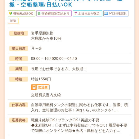
搬・空箱整理/日払いOK
職種未経験OK
交通費別途支給あり
土日祝日が休み
WEB登録OK
派遣
岩手県胆沢郡
勤務地
六原駅から車10分
月～金
曜日頻度
08:00～16:4020:00～04:40
時間
長期でお仕事できる方、大歓迎！
期間
時給1550円
時給
交通費
交通費規定内支給
自動車用燃料タンクの製造に関わるお仕事です。運搬、積
仕事内容
入れ、空箱整理のお仕事！9kgくらいのタンクを1…
職種未経験OK / ブランクOK / 英語力不要
応募資格
◆未経験OK！〇まずは事前登録だけでもOK！履歴書不要
で気軽にオンライン登録★氏名・職種などを入力す…