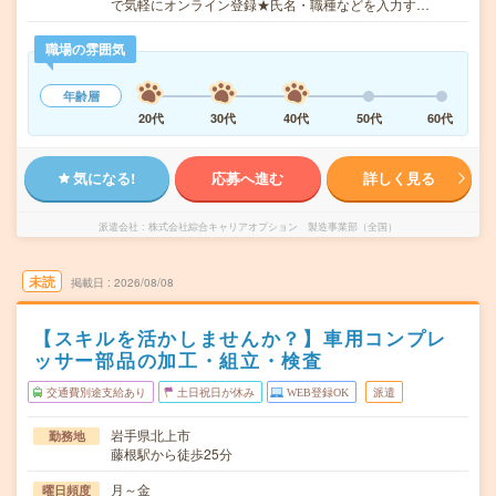
で気軽にオンライン登録★氏名・職種などを入力す…
職場の雰囲気
年齢層
20代
30代
40代
50代
60代
気になる!
応募へ進む
詳しく見る
派遣会社
株式会社綜合キャリアオプション 製造事業部（全国）
未読
掲載日
2026/08/08
【スキルを活かしませんか？】車用コンプレ
ッサー部品の加工・組立・検査
交通費別途支給あり
土日祝日が休み
WEB登録OK
派遣
岩手県北上市
勤務地
藤根駅から徒歩25分
月～金
曜日頻度