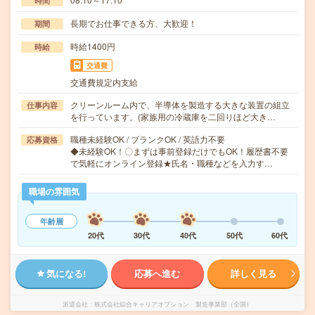
時間
長期でお仕事できる方、大歓迎！
期間
時給1400円
時給
交通費
交通費規定内支給
クリーンルーム内で、半導体を製造する大きな装置の組立
仕事内容
を行っています。(家族用の冷蔵庫を二回りほど大き…
職種未経験OK / ブランクOK / 英語力不要
応募資格
◆未経験OK！〇まずは事前登録だけでもOK！履歴書不要
で気軽にオンライン登録★氏名・職種などを入力す…
職場の雰囲気
年齢層
20代
30代
40代
50代
60代
気になる!
応募へ進む
詳しく見る
派遣会社
株式会社綜合キャリアオプション 製造事業部（全国）