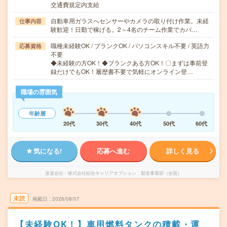
交通費規定内支給
自動車用ガラスへセンサーやカメラの取り付け作業。未経
仕事内容
験歓迎！日勤で稼げる。2～4名のチーム作業でカバ…
職種未経験OK / ブランクOK / パソコンスキル不要 / 英語力
応募資格
不要
◆未経験の方OK！◆ブランクある方OK！〇まずは事前登
録だけでもOK！履歴書不要で気軽にオンライン登…
職場の雰囲気
年齢層
20代
30代
40代
50代
60代
気になる!
応募へ進む
詳しく見る
派遣会社
株式会社綜合キャリアオプション 製造事業部（全国）
未読
掲載日
2026/08/07
【未経験OK！】車用燃料タンクの積載・運