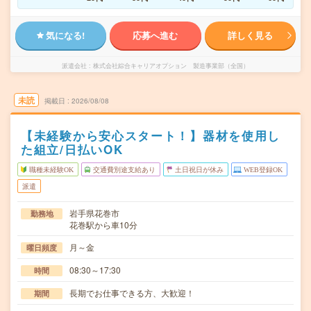
気になる!
応募へ進む
詳しく見る
派遣会社
株式会社綜合キャリアオプション 製造事業部（全国）
未読
掲載日
2026/08/08
【未経験から安心スタート！】器材を使用し
た組立/日払いOK
職種未経験OK
交通費別途支給あり
土日祝日が休み
WEB登録OK
派遣
岩手県花巻市
勤務地
花巻駅から車10分
月～金
曜日頻度
08:30～17:30
時間
長期でお仕事できる方、大歓迎！
期間