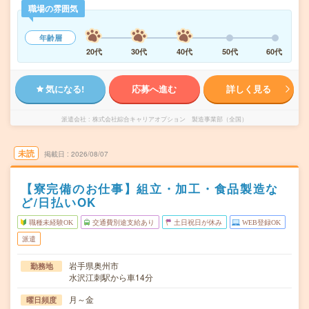
職場の雰囲気
年齢層
20代
30代
40代
50代
60代
気になる!
応募へ進む
詳しく見る
派遣会社
株式会社綜合キャリアオプション 製造事業部（全国）
未読
掲載日
2026/08/07
【寮完備のお仕事】組立・加工・食品製造な
ど/日払いOK
職種未経験OK
交通費別途支給あり
土日祝日が休み
WEB登録OK
派遣
岩手県奥州市
勤務地
水沢江刺駅から車14分
月～金
曜日頻度