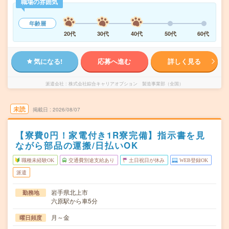
職場の雰囲気
年齢層
20代
30代
40代
50代
60代
気になる!
応募へ進む
詳しく見る
派遣会社
株式会社綜合キャリアオプション 製造事業部（全国）
未読
掲載日
2026/08/07
【寮費0円！家電付き1R寮完備】指示書を見
ながら部品の運搬/日払いOK
職種未経験OK
交通費別途支給あり
土日祝日が休み
WEB登録OK
派遣
岩手県北上市
勤務地
六原駅から車5分
月～金
曜日頻度