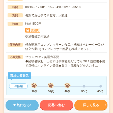
08:15～17:0019:15～04:0020:15～05:00
時間
長期でお仕事できる方、大歓迎！
期間
時給1500円
時給
交通費
交通費規定内支給
軽自動車用コンプレッサーの加工・機械オペレーター及び
仕事内容
組立作業(1)コンプレッサー部品を機械にセット、…
ブランクOK / 英語力不要
応募資格
◆経験者歓迎！〇まずは事前登録だけでもOK！履歴書不要
で気軽にオンライン登録★氏名・職種などを入力す…
職場の雰囲気
年齢層
20代
30代
40代
50代
60代
気になる!
応募へ進む
詳しく見る